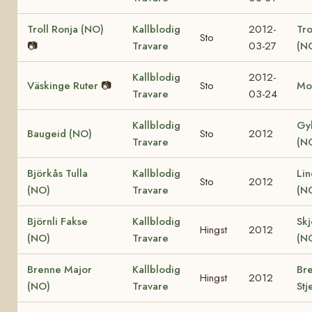
Troll Ronja (NO)
Kallblodig
2012-
Tr
Sto
📷
Travare
03-27
(N
Kallblodig
2012-
Väskinge Ruter
📷
Sto
Mo
Travare
03-24
Kallblodig
Gy
Baugeid (NO)
Sto
2012
Travare
(N
Björkås Tulla
Kallblodig
Lin
Sto
2012
(NO)
Travare
(N
Björnli Fakse
Kallblodig
Skj
Hingst
2012
(NO)
Travare
(N
Brenne Major
Kallblodig
Br
Hingst
2012
(NO)
Travare
Stj