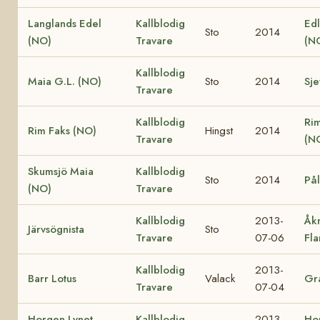
Langlands Edel
Kallblodig
Edl
Sto
2014
(NO)
Travare
(N
Kallblodig
Maia G.L. (NO)
Sto
2014
Sje
Travare
Kallblodig
Ri
Rim Faks (NO)
Hingst
2014
Travare
(N
Skumsjö Maia
Kallblodig
Sto
2014
Pål
(NO)
Travare
Kallblodig
2013-
Åk
Järvsögnista
Sto
Travare
07-06
Fl
Kallblodig
2013-
Barr Lotus
Valack
Gra
Travare
07-04
Horgen Lynet
Kallblodig
2013-
Ho