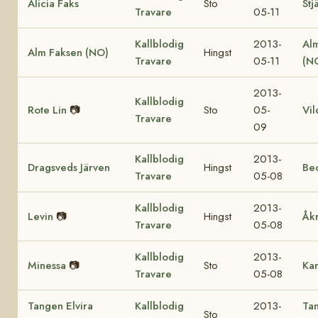
Alicia Faks
Sto
Stj
Travare
05-11
Kallblodig
2013-
Al
Alm Faksen (NO)
Hingst
Travare
05-11
(N
2013-
Kallblodig
Rote Lin
📷
Sto
05-
Vil
Travare
09
Kallblodig
2013-
Dragsveds Järven
Hingst
Be
Travare
05-08
Kallblodig
2013-
Levin
📷
Hingst
Åk
Travare
05-08
Kallblodig
2013-
Minessa
📷
Sto
Ka
Travare
05-08
Tangen Elvira
Kallblodig
2013-
Ta
Sto