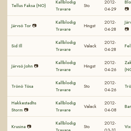
Kallblodig
2012-
Bl
Tellus Faksa (NO)
Sto
Travare
04-29
📷
Kallblodig
2012-
Jär
Järvsö Tor
📷
Hingst
Travare
04-28
📷
Kallblodig
2012-
Sid Ill
Valack
Fel
Travare
04-28
Kallblodig
2012-
Za
Järvsö John
📷
Hingst
Travare
04-26
(N
Kallblodig
2012-
Trönö Tösa
Sto
Trö
Travare
04-26
Hakkestadhs
Kallblodig
2012-
Valack
Bar
Storm
📷
Travare
04-08
Kallblodig
2012-
Krusina
📷
Sto
Vix
Travare
03-31