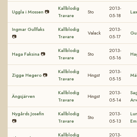
Kallblodig
2013-
Uggla i Mossen
📷
Sto
Lax
Travare
05-18
Ingmar Gullfaks
Kallblodig
2013-
Valack
Gul
📷
Travare
05-17
Kallblodig
2013-
Haga Faksina
📷
Sto
Hag
Travare
05-16
Kallblodig
2013-
Zigge Hegero
📷
Hingst
Mä
Travare
05-15
Kallblodig
2013-
Sa
Ängsjärven
Hingst
Travare
05-14
Ar
Nygårds Josefin
Kallblodig
2013-
Lu
Sto
📷
Travare
05-13
Em
Kallblodig
2013-