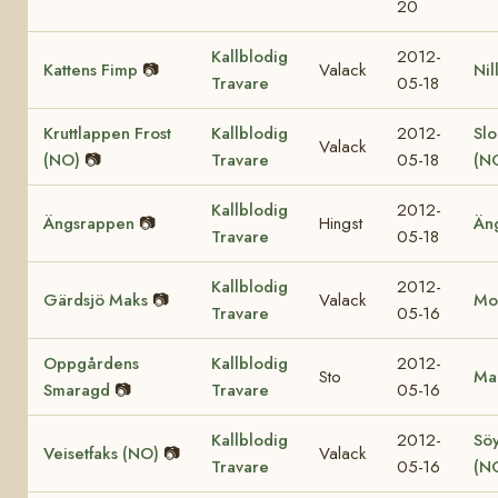
20
Kallblodig
2012-
Kattens Fimp
📷
Valack
Nil
Travare
05-18
Kruttlappen Frost
Kallblodig
2012-
Sl
Valack
(NO)
📷
Travare
05-18
(N
Kallblodig
2012-
Ängsrappen
📷
Hingst
Än
Travare
05-18
Kallblodig
2012-
Gärdsjö Maks
📷
Valack
Mol
Travare
05-16
Oppgårdens
Kallblodig
2012-
Sto
Mar
Smaragd
📷
Travare
05-16
Kallblodig
2012-
Söy
Veisetfaks (NO)
📷
Valack
Travare
05-16
(N