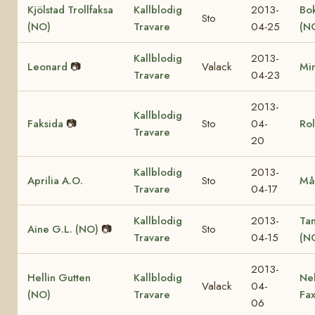
Kjölstad Trollfaksa
Kallblodig
2013-
Bok
Sto
(NO)
Travare
04-25
(N
Kallblodig
2013-
Leonard
📷
Valack
Mi
Travare
04-23
2013-
Kallblodig
Faksida
📷
Sto
04-
Rol
Travare
20
Kallblodig
2013-
Aprilia A.O.
Sto
Må
Travare
04-17
Kallblodig
2013-
Ta
Aine G.L. (NO)
📷
Sto
Travare
04-15
(N
2013-
Hellin Gutten
Kallblodig
Ne
Valack
04-
(NO)
Travare
Fa
06