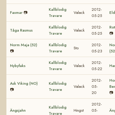
Kallblodig
2012-
Faxmar
📷
Valack
El
Travare
05-25
Kallblodig
2012-
Ro
Tåga Rasmus
Valack
Travare
05-25
📷
Norm Maja (52)
Kallblodig
2012-
No
Sto
📷
Travare
05-23
(52
Kallblodig
2012-
Nybyfaks
Valack
Ha
Travare
05-22
2012-
Ho
Ask Viking (NO)
Kallblodig
Valack
05-
Be
📷
Travare
20
📷
2012-
Kallblodig
Ängsjahn
Hingst
05-
Än
Travare