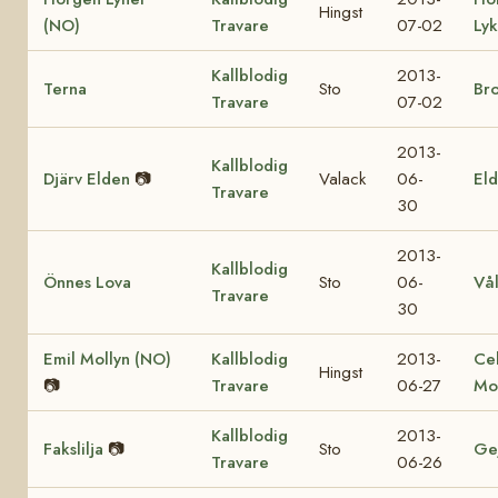
Hingst
(NO)
Travare
07-02
Ly
Kallblodig
2013-
Terna
Sto
Br
Travare
07-02
2013-
Kallblodig
Djärv Elden
📷
Valack
06-
Eld
Travare
30
2013-
Kallblodig
Önnes Lova
Sto
06-
Vå
Travare
30
Emil Mollyn (NO)
Kallblodig
2013-
Ce
Hingst
📷
Travare
06-27
Mo
Kallblodig
2013-
Fakslilja
📷
Sto
Ge
Travare
06-26