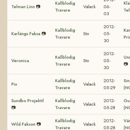
Kallblodig
Klä
Telman Linn
📷
Valack
06-
Travare
Te
03
2012-
Kallblodig
Kar
Karlängs Faksa
📷
Sto
05-
Travare
Pr
30
2012-
Kallblodig
Un
Veronica
Sto
05-
Travare
📷
30
Kallblodig
2012-
Sin
Pix
Valack
Travare
05-29
(N
Sundbo Projektil
Kallblodig
2012-
Gul
Valack
📷
Travare
05-28
(N
Kallblodig
2012-
Vär
Wild Fakson
📷
Valack
Travare
05-28
(N