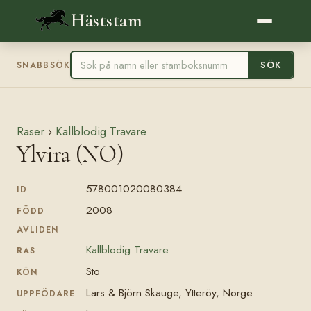
Häststam
SÖK
SNABBSÖK
Raser
›
Kallblodig Travare
Ylvira (NO)
578001020080384
ID
2008
FÖDD
AVLIDEN
Kallblodig Travare
RAS
Sto
KÖN
Lars & Björn Skauge, Ytteröy, Norge
UPPFÖDARE