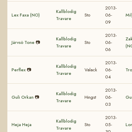
2013-
Kallblodig
Lex Faxa (NO)
Sto
06-
Mil
Travare
09
2013-
Kallblodig
Za
Järvsö Tone
📷
Sto
06-
Travare
(N
06
2013-
Kallblodig
Perflex
📷
Valack
06-
Tro
Travare
04
2013-
Kallblodig
Guli Orkan
📷
Hingst
06-
Gul
Travare
03
2013-
Kallblodig
Heja Heja
Sto
05-
Lo
Travare
30