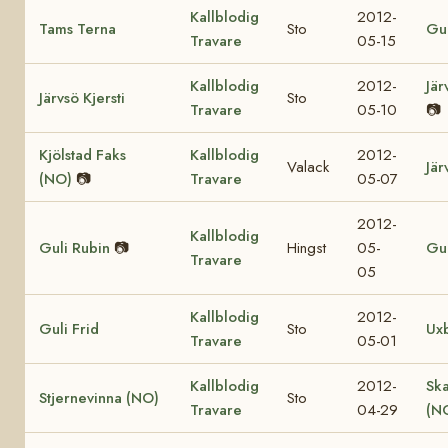
Kallblodig
2012-
Tams Terna
Sto
Gul
Travare
05-15
Kallblodig
2012-
Jär
Järvsö Kjersti
Sto
Travare
05-10
📷
Kjölstad Faks
Kallblodig
2012-
Valack
Jär
(NO)
📷
Travare
05-07
2012-
Kallblodig
Guli Rubin
📷
Hingst
05-
Gul
Travare
05
Kallblodig
2012-
Guli Frid
Sto
Ux
Travare
05-01
Kallblodig
2012-
Sk
Stjernevinna (NO)
Sto
Travare
04-29
(N