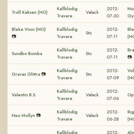
Kallblodig
2012-
No
Troll Kaksen (NO)
Valack
Travare
07-30
Gy
Bleke Vinni (NO)
Kallblodig
2012-
Ble
Sto
📷
Travare
07-11
(N
Kallblodig
2012-
Bra
Sundbo Bomba
Sto
Travare
07-11
📷
Kallblodig
2012-
Vol
Gravas Glittra
📷
Sto
Travare
07-09
(N
Kallblodig
2012-
Valentin B.S.
Valack
Op
Travare
07-06
Kallblodig
2012-
Rig
Neo Mollyn
📷
Valack
Travare
06-28
(N
Kallblodig
2012-
Al