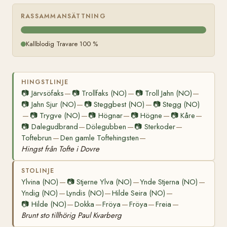
RASSAMMANSÄTTNING
Kallblodig Travare 100 %
HINGSTLINJE
📷
Järvsöfaks
📷
Trollfaks (NO)
📷
Troll Jahn (NO)
—
—
—
📷
Jahn Sjur (NO)
📷
Steggbest (NO)
📷
Stegg (NO)
—
—
📷
Trygve (NO)
📷
Högnar
📷
Högne
📷
Kåre
—
—
—
—
—
📷
Dalegudbrand
Dölegubben
📷
Sterkoder
—
—
—
Toftebrun
Den gamle Toftehingsten
—
—
Hingst från Tofte i Dovre
STOLINJE
Ylvina (NO)
📷
Stjerne Ylva (NO)
Ynde Stjerna (NO)
—
—
—
Yndig (NO)
Lyndis (NO)
Hilde Seira (NO)
—
—
—
📷
Hilde (NO)
Dokka
Fröya
Fröya
Freia
—
—
—
—
—
Brunt sto tillhörig Paul Kvarberg