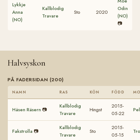
Moe
Lykkje
Kallblodig
Odin
Anna
Sto
2020
Travare
(NO)
(NO)
📷
Halvsyskon
PÅ FADERSIDAN (200)
NAMN
RAS
KÖN
FÖDD
M
Kallblodig
2015-
Häsen Räsern
📷
Hingst
Pel
Travare
05-22
Kallblodig
2015-
Fakstrolla
📷
Sto
Tro
Travare
05-15