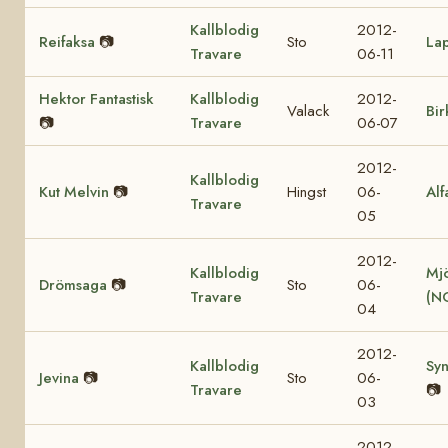
Kallblodig
2012-
Reifaksa
📷
Sto
La
Travare
06-11
Hektor Fantastisk
Kallblodig
2012-
Valack
Bir
📷
Travare
06-07
2012-
Kallblodig
Kut Melvin
📷
Hingst
06-
Alf
Travare
05
2012-
Kallblodig
Mjö
Drömsaga
📷
Sto
06-
Travare
(N
04
2012-
Kallblodig
Sy
Jevina
📷
Sto
06-
Travare
📷
03
2012-