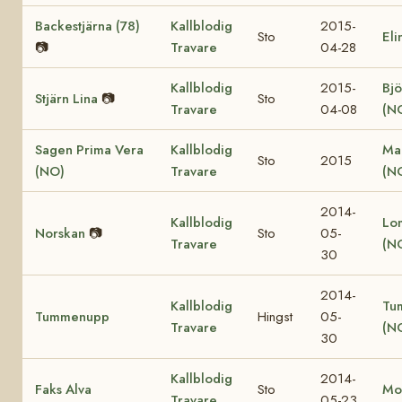
Backestjärna (78)
Kallblodig
2015-
Sto
Eli
📷
Travare
04-28
Kallblodig
2015-
Bjö
Stjärn Lina
📷
Sto
Travare
04-08
(N
Sagen Prima Vera
Kallblodig
Ma
Sto
2015
(NO)
Travare
(N
2014-
Kallblodig
Lo
Norskan
📷
Sto
05-
Travare
(N
30
2014-
Kallblodig
Tu
Tummenupp
Hingst
05-
Travare
(N
30
Kallblodig
2014-
Faks Alva
Sto
Mo
Travare
05-23