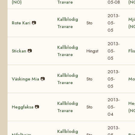
(NO)
Travare
05-08
(N
2013-
Kallblodig
Mjö
Rote Kari
📷
Sto
05-
Travare
(N
05
2013-
Kallblodig
Stickan
📷
Hingst
05-
Fli
Travare
05
2013-
Kallblodig
Väskinge Mia
📷
Sto
05-
Mo
Travare
05
2013-
Kallblodig
He
Heggfaksa
📷
Sto
05-
Travare
(N
04
2013-
Kallblodig
Nifelheim
Sto
05-
Bu