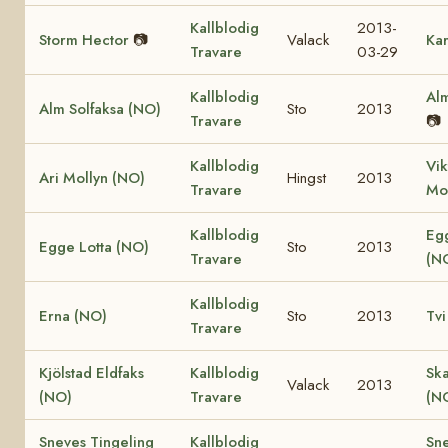
Kallblodig
2013-
Storm Hector
📷
Valack
Kar
Travare
03-29
Kallblodig
Alm
Alm Solfaksa (NO)
Sto
2013
Travare
📷
Kallblodig
Vik
Ari Mollyn (NO)
Hingst
2013
Travare
Mo
Kallblodig
Eg
Egge Lotta (NO)
Sto
2013
Travare
(N
Kallblodig
Erna (NO)
Sto
2013
Tvi
Travare
Kjölstad Eldfaks
Kallblodig
Ska
Valack
2013
(NO)
Travare
(N
Sneves Tingeling
Kallblodig
Sn