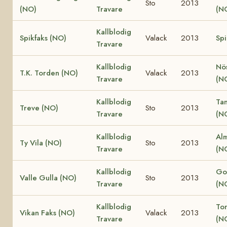
Sto
2013
(NO)
Travare
(N
Kallblodig
Spikfaks (NO)
Valack
2013
Spi
Travare
Kallblodig
Nö
T.K. Torden (NO)
Valack
2013
Travare
(N
Kallblodig
Ta
Treve (NO)
Sto
2013
Travare
(N
Kallblodig
Al
Ty Vila (NO)
Sto
2013
Travare
(N
Kallblodig
Go
Valle Gulla (NO)
Sto
2013
Travare
(N
Kallblodig
Ton
Vikan Faks (NO)
Valack
2013
Travare
(N