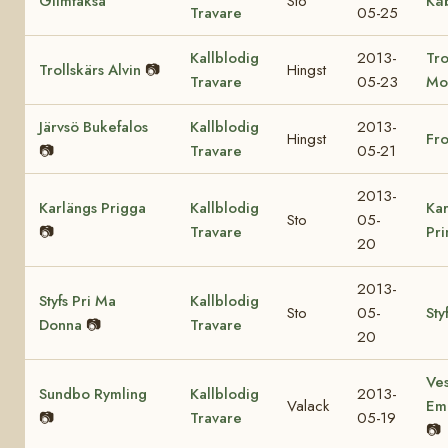
Glimfaksa
Sto
Kå
Travare
05-25
Kallblodig
2013-
Tro
Trollskärs Alvin
📷
Hingst
Travare
05-23
Mo
Järvsö Bukefalos
Kallblodig
2013-
Hingst
Fr
📷
Travare
05-21
2013-
Karlängs Prigga
Kallblodig
Kar
Sto
05-
📷
Travare
Pr
20
2013-
Styfs Pri Ma
Kallblodig
Sto
05-
Sty
Donna
📷
Travare
20
Ves
Sundbo Rymling
Kallblodig
2013-
Valack
Em
📷
Travare
05-19
📷