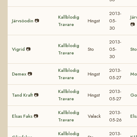
2013-
Kallblodig
Jär
Järvsöodin
📷
Hingst
05-
Travare
📷
30
2013-
Kallblodig
Vigrid
📷
Sto
05-
St
Travare
30
Kallblodig
2013-
Demex
📷
Hingst
Mo
Travare
05-27
Kallblodig
2013-
Tand Kraft
📷
Hingst
Got
Travare
05-27
Kallblodig
2013-
Elsas Faks
📷
Valack
Els
Travare
05-26
Kallblodig
2013-