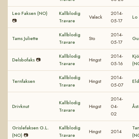
Leo Faksen (NO)
Kallblodig
2014-
Valack
Lo 
📷
Travare
05-17
Kallblodig
2014-
Tams Juliette
Sto
Gul
Travare
05-17
Kallblodig
2014-
Kjö
Delsbofaks
📷
Hingst
Travare
05-16
(N
Kallblodig
2014-
Ternfaksen
Hingst
El
Travare
05-07
2014-
Kallblodig
Drivknut
Hingst
04-
Åst
Travare
02
Grislefaksen G.L.
Kallblodig
Ta
Hingst
2014
(NO)
📷
Travare
(N