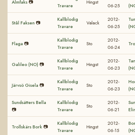
Almfaks
📷
Hingst
Travare
06-25
(N
Kallblodig
2012-
Tu
Stål Faksen
📷
Valack
Travare
06-25
(N
Kallblodig
2012-
Flaga
📷
Sto
Tro
Travare
06-24
Kallblodig
2012-
Ta
Galileo (NO)
📷
Hingst
Travare
06-23
(N
Kallblodig
2012-
Ho
Järvsö Gisela
📷
Sto
Travare
06-23
(N
Sundsätters Bella
Kallblodig
2012-
Sun
Sto
📷
Travare
06-21
Eli
Kallblodig
2012-
Bor
Trollskärs Bork
📷
Hingst
Travare
06-15
(N