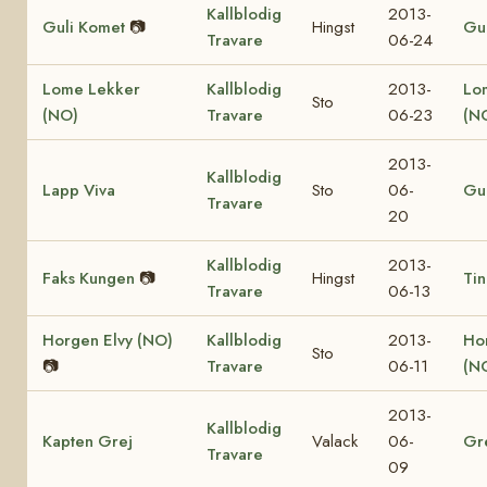
Kallblodig
2013-
Guli Komet
📷
Hingst
Gul
Travare
06-24
Lome Lekker
Kallblodig
2013-
Lo
Sto
(NO)
Travare
06-23
(N
2013-
Kallblodig
Lapp Viva
Sto
06-
Gul
Travare
20
Kallblodig
2013-
Faks Kungen
📷
Hingst
Tin
Travare
06-13
Horgen Elvy (NO)
Kallblodig
2013-
Ho
Sto
📷
Travare
06-11
(N
2013-
Kallblodig
Kapten Grej
Valack
06-
Gr
Travare
09