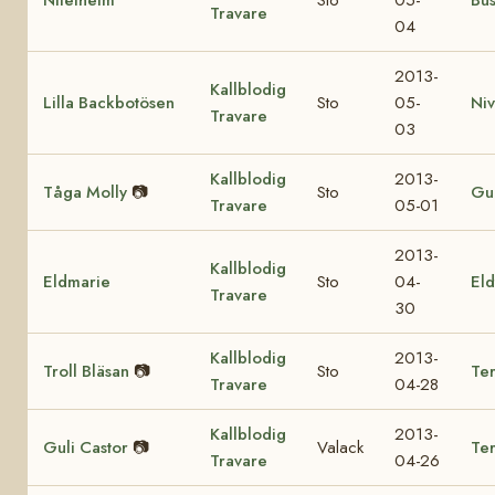
Travare
04
2013-
Kallblodig
Lilla Backbotösen
Sto
05-
Ni
Travare
03
Kallblodig
2013-
Tåga Molly
📷
Sto
Gul
Travare
05-01
2013-
Kallblodig
Eldmarie
Sto
04-
Eld
Travare
30
Kallblodig
2013-
Troll Bläsan
📷
Sto
Ter
Travare
04-28
Kallblodig
2013-
Guli Castor
📷
Valack
Te
Travare
04-26