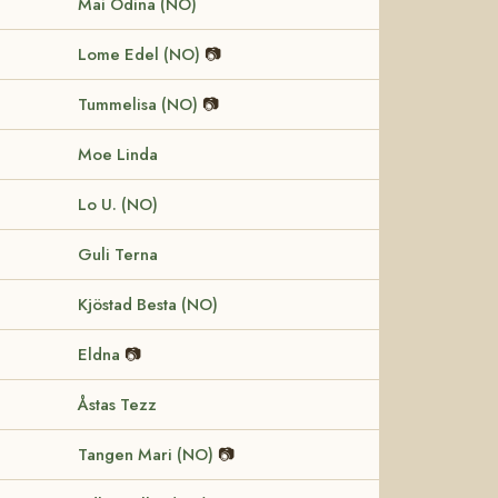
Mai Odina (NO)
Lome Edel (NO)
📷
Tummelisa (NO)
📷
Moe Linda
Lo U. (NO)
Guli Terna
Kjöstad Besta (NO)
Eldna
📷
Åstas Tezz
Tangen Mari (NO)
📷