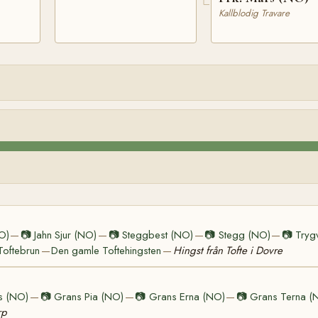
Kallblodig Travare
NO)
📷
Jahn Sjur (NO)
📷
Steggbest (NO)
📷
Stegg (NO)
📷
Tryg
—
—
—
—
Toftebrun
Den gamle Toftehingsten
Hingst från Tofte i Dovre
—
—
rs (NO)
📷
Grans Pia (NO)
📷
Grans Erna (NO)
📷
Grans Terna (
—
—
—
rp