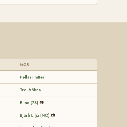
MOR
Pellas Fnitter
Trollfrökna
Eline (78)
📷
Björli Lilja (NO)
📷