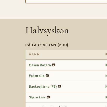
Halvsyskon
PÅ FADERSIDAN (200)
NAMN
Häsen Räsern
📷
K
Fakstrolla
📷
K
Backestjärna (78)
📷
K
Stjärn Lina
📷
K