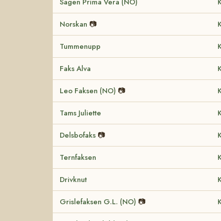
Sagen Prima Vera (NO)
K
Norskan
📷
K
Tummenupp
K
Faks Alva
K
Leo Faksen (NO)
📷
K
Tams Juliette
K
Delsbofaks
📷
K
Ternfaksen
K
Drivknut
K
Grislefaksen G.L. (NO)
📷
K