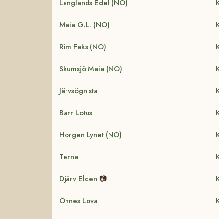
Langlands Edel (NO)
K
Maia G.L. (NO)
K
Rim Faks (NO)
K
Skumsjö Maia (NO)
K
Järvsögnista
K
Barr Lotus
K
Horgen Lynet (NO)
K
Terna
K
Djärv Elden
📷
K
Önnes Lova
K