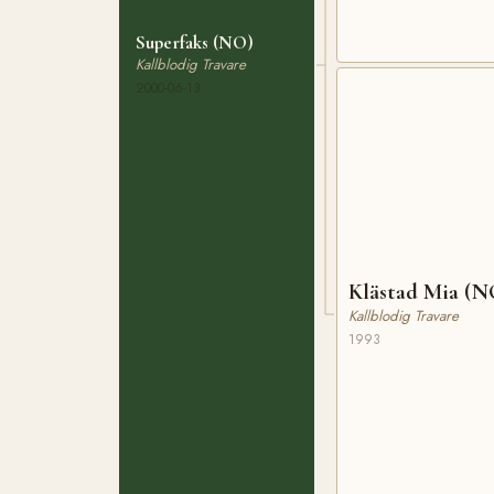
Superfaks (NO)
Kallblodig Travare
2000-06-13
Klästad Mia (N
Kallblodig Travare
1993