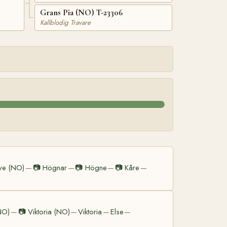
Grans Pia (NO) T-23306
Kallblodig Travare
ve (NO)
📷
Högnar
📷
Högne
📷
Kåre
—
—
—
—
NO)
📷
Viktoria (NO)
Viktoria
Else
—
—
—
—