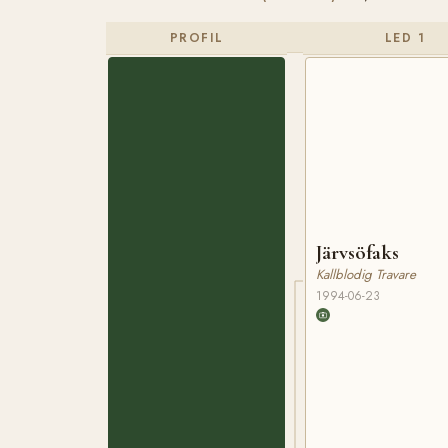
PROFIL
LED 1
Järvsöfaks
Kallblodig Travare
1994-06-23