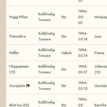
20
1994-
Kallblodig
Pegg Pillan
Sto
05-
Minipe
Travare
20
Kallblodig
1994-
Flamsäkra
Sto
Lysa
Travare
05-19
Kallblodig
1994-
Haffar
Valack
Piassa
Travare
05-19
Filippatösen
Kallblodig
1994-
Odensta
Sto
(17)
Travare
05-17
(17)
Kallblodig
1994-
Guripärla
📷
Sto
Guritär
Travare
05-12
1994-
Kallblodig
Blixt Ina (52)
Sto
05-
Barrilla