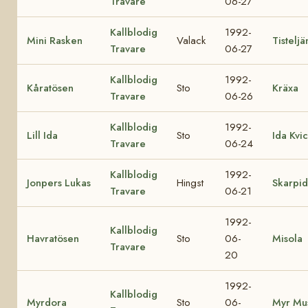
Travare
06-27
Kallblodig
1992-
Mini Rasken
Valack
Tisteljä
Travare
06-27
Kallblodig
1992-
Kåratösen
Sto
Kräxa
Travare
06-26
Kallblodig
1992-
Lill Ida
Sto
Ida Kvi
Travare
06-24
Kallblodig
1992-
Jonpers Lukas
Hingst
Skarpi
Travare
06-21
1992-
Kallblodig
Havratösen
Sto
06-
Misola
Travare
20
1992-
Kallblodig
Myrdora
Sto
06-
Myr Mu