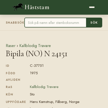
Häststam
SÖK
SNABBSÖK
Raser
›
Kallblodig Travare
Bipila (NO) N 24151
C-37751
ID
1975
FÖDD
AVLIDEN
Kallblodig Travare
RAS
Sto
KÖN
Hans Kamstrup, Fåberg, Norge
UPPFÖDARE