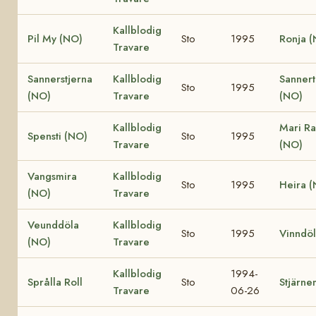
Kallblodig
Pil My (NO)
Sto
1995
Ronja 
Travare
Sannerstjerna
Kallblodig
Sannert
Sto
1995
(NO)
Travare
(NO)
Kallblodig
Mari R
Spensti (NO)
Sto
1995
Travare
(NO)
Vangsmira
Kallblodig
Sto
1995
Heira 
(NO)
Travare
Veunddöla
Kallblodig
Sto
1995
Vinndö
(NO)
Travare
Kallblodig
1994-
Språlla Roll
Sto
Stjärn
Travare
06-26