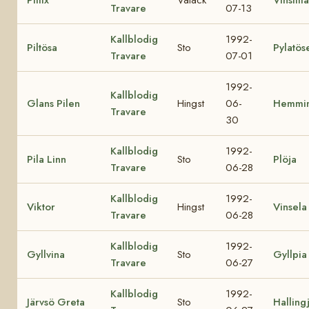
Travare
07-13
Kallblodig
1992-
Piltösa
Sto
Pylatös
Travare
07-01
1992-
Kallblodig
Glans Pilen
Hingst
06-
Hemmi
Travare
30
Kallblodig
1992-
Pila Linn
Sto
Plöja
Travare
06-28
Kallblodig
1992-
Viktor
Hingst
Vinsela
Travare
06-28
Kallblodig
1992-
Gyllvina
Sto
Gyllpia
Travare
06-27
Kallblodig
1992-
Järvsö Greta
Sto
Halling