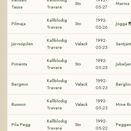
Sto
Marina L
Tausa
Travare
05-27
Kallblodig
1992-
Pilmaja
Sto
Jogga

Travare
05-26
Kallblodig
1992-
Järvsöpilen
Valack
Sentjän
Travare
05-25
Kallblodig
1992-
Pimenta
Sto
Jubelje
Travare
05-25
Kallblodig
1992-
Bergmin
Valack
Berglin
Travare
05-23
Kallblodig
1992-
Runmin
Valack
Mine R
Travare
05-23
Kallblodig
1992-
Pila Pegg
Sto
Peggan
Travare
05-22