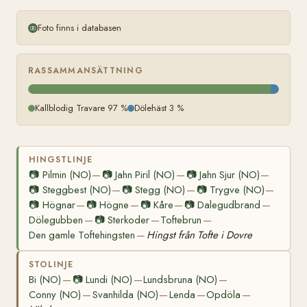
Foto finns i databasen
RASSAMMANSÄTTNING
Kallblodig Travare 97 %
Dölehäst 3 %
HINGSTLINJE
📷
Pilmin (NO)
📷
Jahn Piril (NO)
📷
Jahn Sjur (NO)
—
—
—
📷
Steggbest (NO)
📷
Stegg (NO)
📷
Trygve (NO)
—
—
—
📷
Högnar
📷
Högne
📷
Kåre
📷
Dalegudbrand
—
—
—
—
Dölegubben
📷
Sterkoder
Toftebrun
—
—
—
Den gamle Toftehingsten
Hingst från Tofte i Dovre
—
STOLINJE
Bi (NO)
📷
Lundi (NO)
Lundsbruna (NO)
—
—
—
Conny (NO)
Svanhilda (NO)
Lenda
Opdöla
—
—
—
—