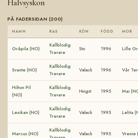
Halvsyskon
PÅ FADERSIDAN (200)
NAMN
RAS
KÖN
FÖDD
MOR
Kallblodig
Gråpila (NO)
Sto
1996
Lille G
Travare
Kallblodig
Svante (NO)
Valack
1996
Vår Te
Travare
Hilton Pil
Kallblodig
Hingst
1995
Mai (N
(NO)
Travare
Kallblodig
Lexikan (NO)
Valack
1995
Lelita 
Travare
Kallblodig
Marcus (NO)
Valack
1995
Vrenie
Travare