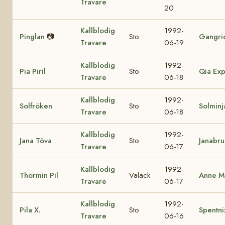
Travare
20
Kallblodig
1992-
Pinglan
📷
Sto
Gangri
Travare
06-19
Kallblodig
1992-
Pia Piril
Sto
Qia Exp
Travare
06-18
Kallblodig
1992-
Solfröken
Sto
Solminj
Travare
06-18
Kallblodig
1992-
Jana Töva
Sto
Janabr
Travare
06-17
Kallblodig
1992-
Thormin Pil
Valack
Anne M
Travare
06-17
Kallblodig
1992-
Pila X.
Sto
Spentni
Travare
06-16