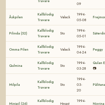
Travare
09
Kallblodig
1994-
Åskpilen
Valack
Frejmo
Travare
05-08
Kallblodig
1994-
Pilinda (52)
Sto
Säterdi
Travare
05-01
Kallblodig
1994-
Omma Pilen
Valack
Peggy
Travare
04-24
Kallblodig
1994-
Qulan E
Qulmina
Sto
Travare
03-28
📷
1994-
Kallblodig
Milpila
Sto
03-
Pålitan
Travare
20
Kallblodig
1994-
Minipil (26)
Hingst
Nixvina