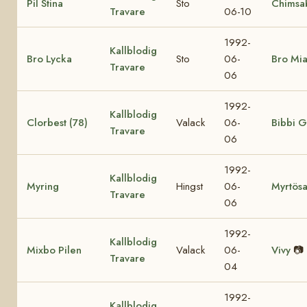
Pil Stina
Sto
Chimsa
Travare
06-10
1992-
Kallblodig
Bro Lycka
Sto
06-
Bro Mi
Travare
06
1992-
Kallblodig
Clorbest (78)
Valack
06-
Bibbi G
Travare
06
1992-
Kallblodig
Myring
Hingst
06-
Myrtös
Travare
06
1992-
Kallblodig
Mixbo Pilen
Valack
06-
Vivy
📷
Travare
04
1992-
Kallblodig