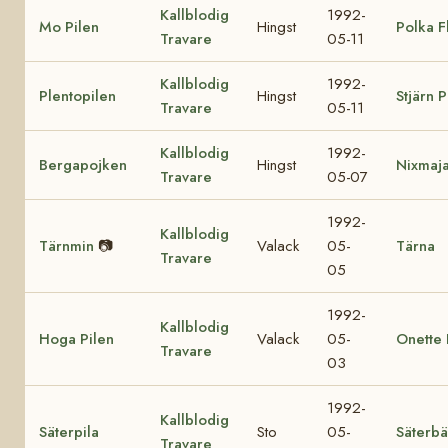
Kallblodig
1992-
Mo Pilen
Hingst
Polka F
Travare
05-11
Kallblodig
1992-
Plentopilen
Hingst
Stjärn P
Travare
05-11
Kallblodig
1992-
Bergapojken
Hingst
Nixmaj
Travare
05-07
1992-
Kallblodig
Tärnmin
📷
Valack
05-
Tärna
Travare
05
1992-
Kallblodig
Hoga Pilen
Valack
05-
Onette 
Travare
03
1992-
Kallblodig
Säterpila
Sto
05-
Säterb
Travare