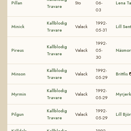
Pillan
Sto
06-
Lena T
Travare
03
Kallblodig
1992-
Minick
Valack
Lill Sen
Travare
05-31
1992-
Kallblodig
Pireus
Valack
05-
Näsmor
Travare
30
Kallblodig
1992-
Minson
Valack
Brittlis
Travare
05-29
Kallblodig
1992-
Myrmin
Valack
Myrjer
Travare
05-29
Kallblodig
1992-
Pilgun
Valack
Lill Björ
Travare
05-29
Källdals
Kallblodig
1992-