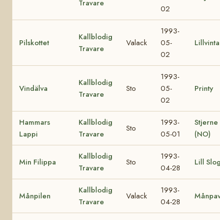
Travare
02
1993-
Kallblodig
Pilskottet
Valack
05-
Lillvinta
Travare
02
1993-
Kallblodig
Vindälva
Sto
05-
Printy
Travare
02
Hammars
Kallblodig
1993-
Stjerne
Sto
Lappi
Travare
05-01
(NO)
Kallblodig
1993-
Min Filippa
Sto
Lill Slo
Travare
04-28
Kallblodig
1993-
Månpilen
Valack
Månpa
Travare
04-28