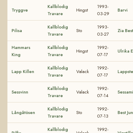
Kallblodig
1993-
Tryggve
Hingst
Barvi
Travare
03-29
Kallblodig
1993-
Pilisa
Sto
Zia Bes
Travare
03-27
Hammars
Kallblodig
1992-
Hingst
Ulrika 
King
Travare
07-17
Kallblodig
1992-
Lapp Killen
Valack
Lappst
Travare
07-17
Kallblodig
1992-
Sessvinn
Valack
Sessam
Travare
07-14
Kallblodig
1992-
Långåtösen
Sto
Best Ju
Travare
07-13
Kallblodig
1992-
Pilfix
Valack
Vinstilla