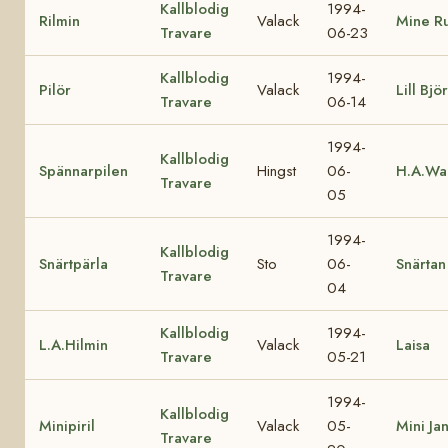
Kallblodig
1994-
Rilmin
Valack
Mine R
Travare
06-23
Kallblodig
1994-
Pilör
Valack
Lill Björ
Travare
06-14
1994-
Kallblodig
Spännarpilen
Hingst
06-
H.A.Wa
Travare
05
1994-
Kallblodig
Snärtpärla
Sto
06-
Snärtan
Travare
04
Kallblodig
1994-
L.A.Hilmin
Valack
Laisa
Travare
05-21
1994-
Kallblodig
Minipiril
Valack
05-
Mini Ja
Travare