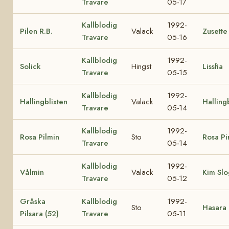
Travare
05-17
Kallblodig
1992-
Pilen R.B.
Valack
Zusette
Travare
05-16
Kallblodig
1992-
Solick
Hingst
Lissfia
Travare
05-15
Kallblodig
1992-
Hallingblixten
Valack
Hallin
Travare
05-14
Kallblodig
1992-
Rosa Pilmin
Sto
Rosa Pir
Travare
05-14
Kallblodig
1992-
Vålmin
Valack
Kim Sl
Travare
05-12
Gråska
Kallblodig
1992-
Sto
Hasara 
Pilsara (52)
Travare
05-11