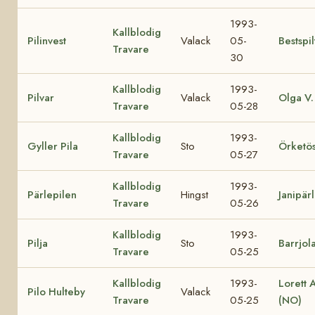
1993-
Kallblodig
Pilinvest
Valack
05-
Bestspil
Travare
30
Kallblodig
1993-
Pilvar
Valack
Olga V.
Travare
05-28
Kallblodig
1993-
Gyller Pila
Sto
Örketö
Travare
05-27
Kallblodig
1993-
Pärlepilen
Hingst
Janipär
Travare
05-26
Kallblodig
1993-
Pilja
Sto
Barrjol
Travare
05-25
Kallblodig
1993-
Lorett 
Pilo Hulteby
Valack
Travare
05-25
(NO)