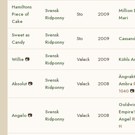
Hamiltons
Svensk
Million 
Piece of
Sto
2009
Ridponny
Mari
Cake
Sweet as
Svensk
Sto
2009
Cassan
Candy
Ridponny
Svensk
Willie
📷
Valack
2009
Köhls A
Ridponny
Ängvakt
Svensk
Absolut
📷
Valack
2008
Ambra
Ridponny
📷
1040
Goldwi
Svensk
Empire'
Angelo
📷
Valack
2008
Ridponny
Angel
R
H