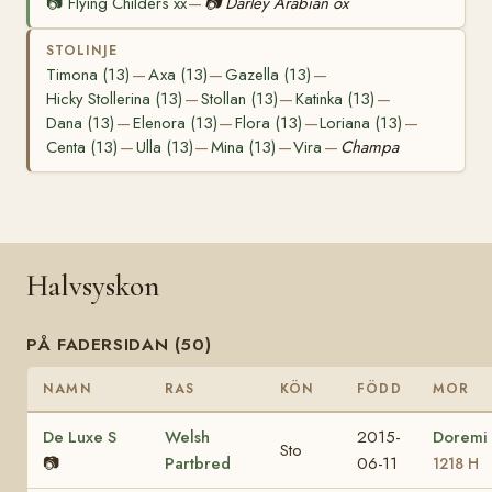
📷
Flying Childers xx
📷
Darley Arabian ox
—
STOLINJE
Timona (13)
Axa (13)
Gazella (13)
—
—
—
Hicky Stollerina (13)
Stollan (13)
Katinka (13)
—
—
—
Dana (13)
Elenora (13)
Flora (13)
Loriana (13)
—
—
—
—
Centa (13)
Ulla (13)
Mina (13)
Vira
Champa
—
—
—
—
Halvsyskon
PÅ FADERSIDAN (50)
NAMN
RAS
KÖN
FÖDD
MOR
De Luxe S
Welsh
2015-
Doremi
Sto
📷
Partbred
06-11
1218 H