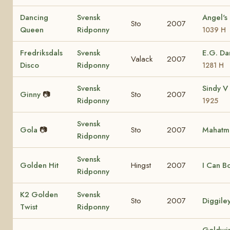
Dancing
Svensk
Angel's
Sto
2007
Queen
Ridponny
1039 H
Fredriksdals
Svensk
E.G. D
Valack
2007
Disco
Ridponny
1281 H
Svensk
Sindy V
Ginny
📷
Sto
2007
Ridponny
1925
Svensk
Gola
📷
Sto
2007
Mahatm
Ridponny
Svensk
Golden Hit
Hingst
2007
I Can B
Ridponny
K2 Golden
Svensk
Sto
2007
Diggile
Twist
Ridponny
Goldwi