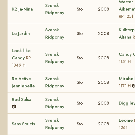
Wester
Svensk
K2 Ja-Nina
Sto
2008
Aikema'
Ridponny
RP 1251
Svensk
Kulltorp
Le Jardin
Sto
2008
Ridponny
Altana
Look like
Svensk
Candy 
Candy
Sto
2008
RP
Ridponny
1151 H
1349 H
Re Active
Svensk
Mirabel
Sto
2008
Jenniebelle
Ridponny

1171 H
Red Salsa
Svensk
Sto
2008
Diggile
📷
Ridponny
Svensk
Leonie
Sans Soucis
Sto
2008
Ridponny
1261