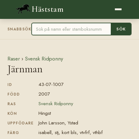
Häststam
SÖK
SNABBSÖK
Raser
›
Svensk Ridponny
Järnman
43-07-1007
ID
2007
FÖDD
Svensk Ridponny
RAS
Hingst
KÖN
John Larsson, Ystad
UPPFÖDARE
isabell, stj, kort bls, vtvfrf, vthbf
FÄRG