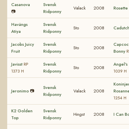
Casanova
Svensk
Valack
2008
Rosette
📷
Ridponny
Havängs
Svensk
Sto
2008
Cadutch
Atiya
Ridponny
Jacobs Juicy
Svensk
Capcoc
Sto
2008
Fruit
Ridponny
Bonny
R
Javisst
Svensk
Angel's
RP
Sto
2008
Ridponny
1373 H
1039 H
Koninj
Svensk
Jeronimo
📷
Valack
2008
Rosann
Ridponny
1254 H
K2 Golden
Svensk
Hingst
2008
I Can B
Top
Ridponny