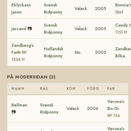
Eklyckans
Svensk
Bonnie'
Valack
2005
Jason
Ridponny
Girl
Svensk
Candy 
Jarcand
📷
Valack
2005
Ridponny
1151 H
Zandberg's
Holländsk
Zandber
Faith
Sto
2005
RP
Ridponny
Bilka
1354 H
PÅ MODERSIDAN (2)
NAMN
RAS
KÖN
FÖDD
FAR
Verona's
Bellman
Svensk
Valack
2006
Bo-Gi
📷
Ridponny
RP 134
Verona's