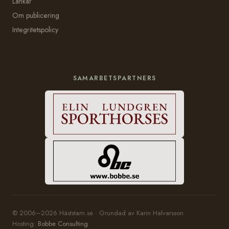
Länkar
Om publicering
Integritetspolicy
SAMARBETSPARTNERS
© 2006–2026 Häststam.se · Grundad av Karin Halvarsson
Hosting:
Bobbe Consulting