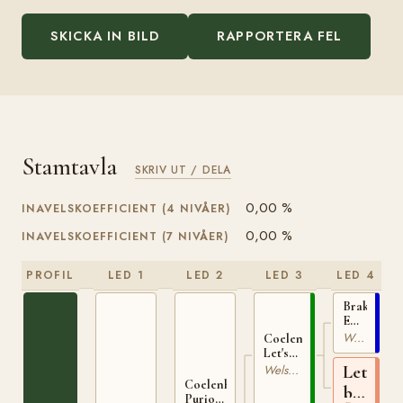
SKICKA IN BILD
RAPPORTERA FEL
Stamtavla
SKRIV UT / DELA
0,00 %
INAVELSKOEFFICIENT (4 NIVÅER)
0,00 %
INAVELSKOEFFICIENT (7 NIVÅER)
PROFIL
LED 1
LED 2
LED 3
LED 4
Brakenhoe
Emiel
STB-
Welshponny
Coelenhage's
B
Let's
14125
Be the
Let's
Welsh Partbred
Best
Coelenhage's
be
16193
Purioso