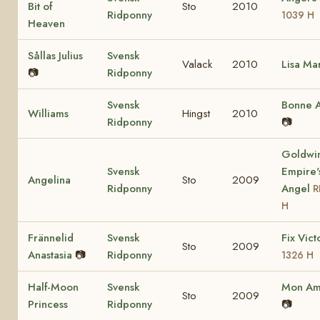
Bit of
Sto
2010
Ridponny
1039 H
Heaven
Sållas Julius
Svensk
Valack
2010
Lisa Ma
📷
Ridponny
Svensk
Bonne A
Williams
Hingst
2010
Ridponny
📷
Goldwi
Svensk
Empire'
Angelina
Sto
2009
Ridponny
Angel
R
H
Frännelid
Svensk
Fix Vict
Sto
2009
Anastasia
📷
Ridponny
1326 H
Half-Moon
Svensk
Mon Ami
Sto
2009
Princess
Ridponny
📷