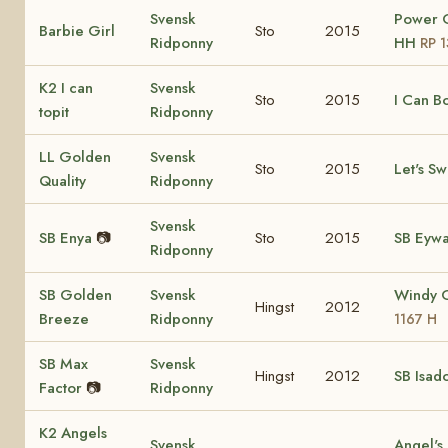
Svensk
Power G
Barbie Girl
Sto
2015
Ridponny
HH
RP 
K2 I can
Svensk
Sto
2015
I Can B
topit
Ridponny
LL Golden
Svensk
Sto
2015
Let's Sw
Quality
Ridponny
Svensk
SB Enya
📷
Sto
2015
SB Eyw
Ridponny
SB Golden
Svensk
Windy 
Hingst
2012
Breeze
Ridponny
1167 H
SB Max
Svensk
Hingst
2012
SB Isad
Factor
📷
Ridponny
K2 Angels
Svensk
Angel's