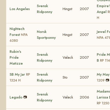
Svensk
Empire'
Los Angeles
Hingst
2007
Ridponny
Angel
R
H
Nightech
Norsk
Jewel F
Forest
Hingst
2007
NPA
Sportponny
NPA 47
6380
Rubin's
Svensk
Pride M
Pride
Valack
2007
Ridponny
B
RP 11
Matizze
SB My Jar
Svensk
My Ma
RP
Sto
2007
Ridponny
📷
1324 H
1209
Madam
Svensk
Legado
📷
Valack
2006
Larissa
Ridponny
RP 1250