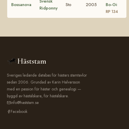
Svensk
Bossanova
Sto
2005
Bo-Gi
Ridponny
RP 134
Häststam
Sveriges ledande databas för hästars stamtavlor
sedan 2006. Grundad av Karin Halvarsson
med en passion för hästar och genealogi —
byggd av hästälskare, för hästälskare.
info@haststam.se
Facebook