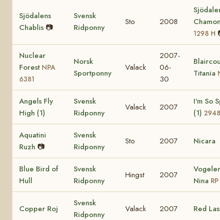
Sjödale
Sjödalens
Svensk
Sto
2008
Chamon
Chablis
📷
Ridponny
1298 H
Nuclear
2007-
Norsk
Blaircou
Forest
Valack
06-
NPA
Sportponny
Titania
30
6381
Angels Fly
Svensk
I'm So S
Valack
2007
High (1)
Ridponny
(1)
294
Aquatini
Svensk
Sto
2007
Nicara
Ruzh
📷
Ridponny
Blue Bird of
Svensk
Vogelen
Hingst
2007
Hull
Ridponny
Nina
RP
Svensk
Copper Roj
Valack
2007
Red Las
Ridponny