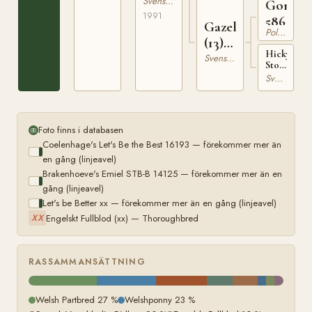
24419
Svensk Varmblodig Ridhäst
Gont
1991
586
Gazella
Polskt Varmblod (Wielkopolski)
(13)
Hicky
16658
Svensk Varmblodig Ridhäst
Stollerina
(13)
Svensk Varmblodig Ridhäst
13052
Foto finns i databasen
Coelenhage's Let's Be the Best 16193 — förekommer mer än
en gång (linjeavel)
Brakenhoeve's Emiel STB-B 14125 — förekommer mer än en
gång (linjeavel)
Let's be Better xx — förekommer mer än en gång (linjeavel)
Engelskt Fullblod (xx) — Thoroughbred
XX
RASSAMMANSÄTTNING
Welsh Partbred 27 %
Welshponny 23 %