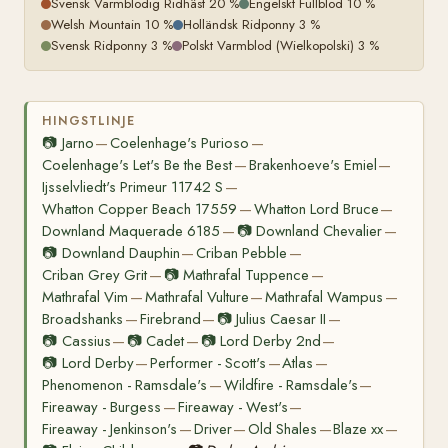
Svensk Varmblodig Ridhäst 20 %
Engelskt Fullblod 10 %
Welsh Mountain 10 %
Holländsk Ridponny 3 %
Svensk Ridponny 3 %
Polskt Varmblod (Wielkopolski) 3 %
HINGSTLINJE
📷
Jarno
Coelenhage's Purioso
—
—
Coelenhage's Let's Be the Best
Brakenhoeve's Emiel
—
—
Ijsselvliedt's Primeur 11742 S
—
Whatton Copper Beach 17559
Whatton Lord Bruce
—
—
Downland Maquerade 6185
📷
Downland Chevalier
—
—
📷
Downland Dauphin
Criban Pebble
—
—
Criban Grey Grit
📷
Mathrafal Tuppence
—
—
Mathrafal Vim
Mathrafal Vulture
Mathrafal Wampus
—
—
—
Broadshanks
Firebrand
📷
Julius Caesar II
—
—
—
📷
Cassius
📷
Cadet
📷
Lord Derby 2nd
—
—
—
📷
Lord Derby
Performer - Scott's
Atlas
—
—
—
Phenomenon - Ramsdale's
Wildfire - Ramsdale's
—
—
Fireaway - Burgess
Fireaway - West's
—
—
Fireaway - Jenkinson's
Driver
Old Shales
Blaze xx
—
—
—
—