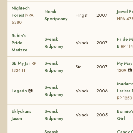
Nightech
Norsk
Jewel F
Forest
Hingst
2007
NPA
Sportponny
NPA 47
6380
Rubin's
Svensk
Pride M
Pride
Valack
2007
Ridponny
B
RP 11
Matizze
SB My Jar
Svensk
My Ma
RP
Sto
2007
Ridponny
📷
1324 H
1209
Madam
Svensk
Legado
📷
Valack
2006
Larissa
Ridponny
RP 1250
Eklyckans
Svensk
Bonnie'
Valack
2005
Jason
Ridponny
Girl
Svensk
Candy 