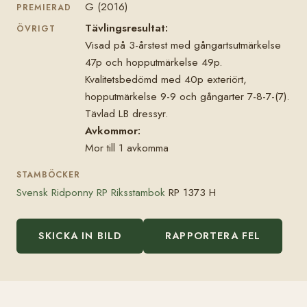
G (2016)
PREMIERAD
Tävlingsresultat:
ÖVRIGT
Visad på 3-årstest med gångartsutmärkelse
47p och hopputmärkelse 49p.
Kvalitetsbedömd med 40p exteriört,
hopputmärkelse 9-9 och gångarter 7-8-7-(7).
Tävlad LB dressyr.
Avkommor:
Mor till 1 avkomma
STAMBÖCKER
Svensk Ridponny RP Riksstambok
RP 1373 H
SKICKA IN BILD
RAPPORTERA FEL