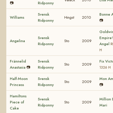
📷
Ridponny
Svensk
Bonne A
Williams
Hingst
2010
Ridponny
📷
Goldwi
Svensk
Empire'
Angelina
Sto
2009
Ridponny
Angel
R
H
Frännelid
Svensk
Fix Vict
Sto
2009
Anastasia
📷
Ridponny
1326 H
Half-Moon
Svensk
Mon Ami
Sto
2009
Princess
Ridponny
📷
Hamiltons
Svensk
Million 
Piece of
Sto
2009
Ridponny
Mari
Cake