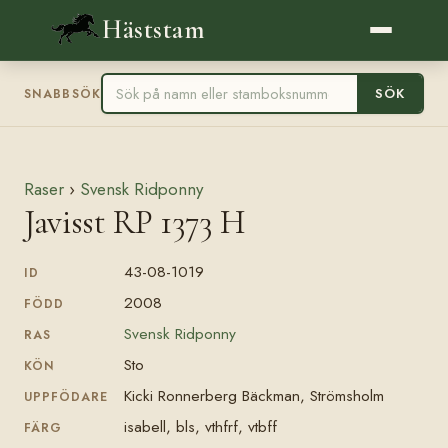
Häststam
SÖK
SNABBSÖK
Raser
›
Svensk Ridponny
Javisst RP 1373 H
43-08-1019
ID
2008
FÖDD
Svensk Ridponny
RAS
Sto
KÖN
Kicki Ronnerberg Bäckman, Strömsholm
UPPFÖDARE
isabell, bls, vthfrf, vtbff
FÄRG