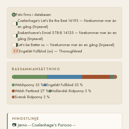
Foto finns i databasen
Coelenhage's Let's Be the Best 16193 — förekommer mer än
en gång (linjeavel)
Brakenhoeve's Emiel STB-B 14125 — förekommer mer än en
gång (linjeavel)
Let's be Better xx — förekommer mer än en gång (linjeavel)
Engelskt Fullblod (xx) — Thoroughbred
XX
RASSAMMANSÄTTNING
Welshponny 33 %
Engelskt Fullblod 33 %
Welsh Partbred 27 %
Holländsk Ridponny 3 %
Svensk Ridponny 3 %
HINGSTLINJE
📷
Jarno
Coelenhage's Purioso
—
—