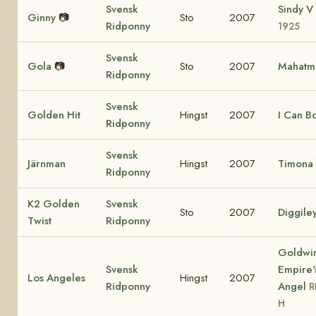
Svensk
Sindy V
Ginny
📷
Sto
2007
Ridponny
1925
Svensk
Gola
📷
Sto
2007
Mahatm
Ridponny
Svensk
Golden Hit
Hingst
2007
I Can B
Ridponny
Svensk
Järnman
Hingst
2007
Timona 
Ridponny
K2 Golden
Svensk
Sto
2007
Diggile
Twist
Ridponny
Goldwi
Svensk
Empire'
Los Angeles
Hingst
2007
Ridponny
Angel
R
H