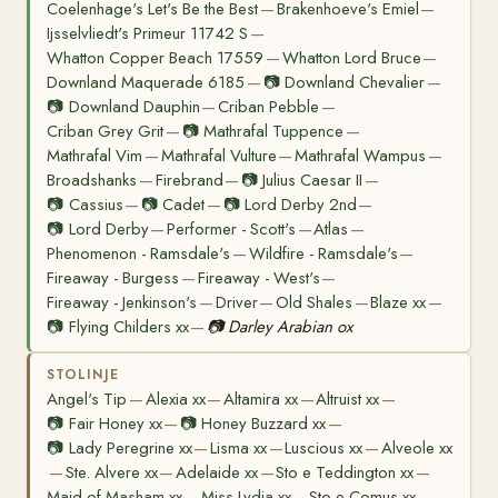
Coelenhage's Let's Be the Best
Brakenhoeve's Emiel
—
—
Ijsselvliedt's Primeur 11742 S
—
Whatton Copper Beach 17559
Whatton Lord Bruce
—
—
Downland Maquerade 6185
📷
Downland Chevalier
—
—
📷
Downland Dauphin
Criban Pebble
—
—
Criban Grey Grit
📷
Mathrafal Tuppence
—
—
Mathrafal Vim
Mathrafal Vulture
Mathrafal Wampus
—
—
—
Broadshanks
Firebrand
📷
Julius Caesar II
—
—
—
📷
Cassius
📷
Cadet
📷
Lord Derby 2nd
—
—
—
📷
Lord Derby
Performer - Scott's
Atlas
—
—
—
Phenomenon - Ramsdale's
Wildfire - Ramsdale's
—
—
Fireaway - Burgess
Fireaway - West's
—
—
Fireaway - Jenkinson's
Driver
Old Shales
Blaze xx
—
—
—
—
📷
Flying Childers xx
📷
Darley Arabian ox
—
STOLINJE
Angel's Tip
Alexia xx
Altamira xx
Altruist xx
—
—
—
—
📷
Fair Honey xx
📷
Honey Buzzard xx
—
—
📷
Lady Peregrine xx
Lisma xx
Luscious xx
Alveole xx
—
—
—
Ste. Alvere xx
Adelaide xx
Sto e Teddington xx
—
—
—
—
Maid of Masham xx
Miss Lydia xx
Sto e Comus xx
—
—
—