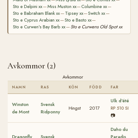
Sto e Delpini xx
Miss Muston xx
Columbine xx
—
—
—
Sto e Babraham Blank xx
Tipsey xx
Switch xx
—
—
—
Sto e Cyprus Arabian xx
Sto e Basto xx
—
—
Sto e Curwen's Bay Barb xx
Sto e Curwens Old Spot xx
—
Avkommor (2)
Avkommor
NAMN
RAS
KÖN
FÖDD
FAR
Ulk d'été
Winston
Svensk
Hingst
2017
RP 510 SI
de Mont
Ridponny
📷
Daho du
Dragonfly
Svensk
Paradis