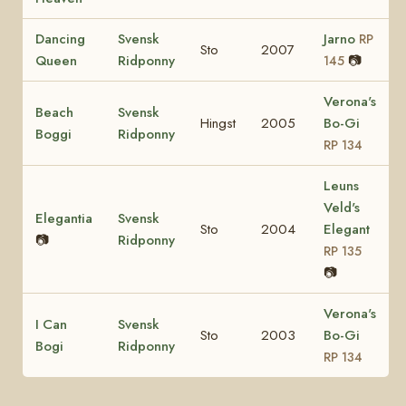
Dancing
Svensk
Jarno
RP
Sto
2007
Queen
Ridponny
📷
145
Verona's
Beach
Svensk
Hingst
2005
Bo-Gi
Boggi
Ridponny
RP 134
Leuns
Veld's
Elegantia
Svensk
Sto
2004
Elegant
📷
Ridponny
RP 135
📷
Verona's
I Can
Svensk
Sto
2003
Bo-Gi
Bogi
Ridponny
RP 134