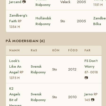
Jarcand
📷
Valack
2005
Ridponny
1151 H
Zandberg's
Holländsk
Zandber
Faith
Sto
2005
RP
Ridponny
Bilka
1354 H
PÅ MODERSIDAN (6)
NAMN
RAS
KÖN
FÖDD
FAR
Look's
FS Don't
Like An
Svensk
Worry
Sto
2012
Angel
Ridponny
RP
87- 0018
📷
1375 H
K2
Angels
Svensk
Jarno
RP
Sto
2010
Bit of
Ridponny
📷
145
Heaven