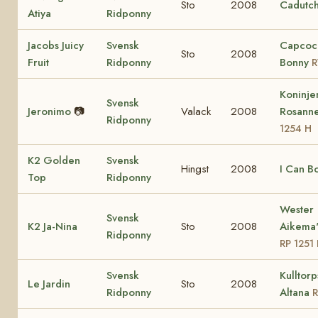
Sto
2008
Cadutch
Atiya
Ridponny
Jacobs Juicy
Svensk
Capcoc
Sto
2008
Fruit
Ridponny
Bonny
R
Koninj
Svensk
Jeronimo
📷
Valack
2008
Rosann
Ridponny
1254 H
K2 Golden
Svensk
Hingst
2008
I Can B
Top
Ridponny
Wester
Svensk
K2 Ja-Nina
Sto
2008
Aikema'
Ridponny
RP 1251
Svensk
Kulltorp
Le Jardin
Sto
2008
Ridponny
Altana