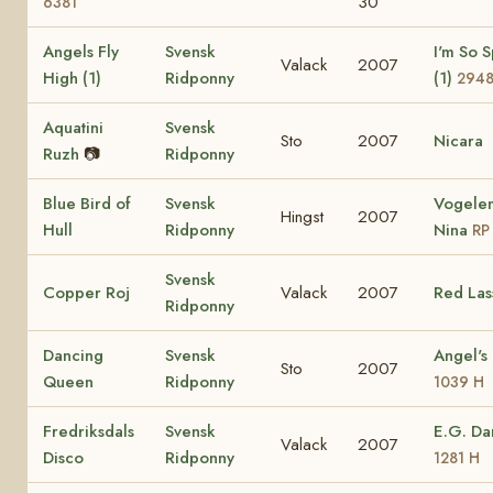
30
6381
Angels Fly
Svensk
I'm So S
Valack
2007
High (1)
Ridponny
(1)
294
Aquatini
Svensk
Sto
2007
Nicara
Ruzh
📷
Ridponny
Blue Bird of
Svensk
Vogelen
Hingst
2007
Hull
Ridponny
Nina
RP
Svensk
Copper Roj
Valack
2007
Red Las
Ridponny
Dancing
Svensk
Angel's
Sto
2007
Queen
Ridponny
1039 H
Fredriksdals
Svensk
E.G. D
Valack
2007
Disco
Ridponny
1281 H