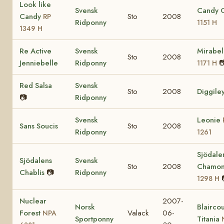
Look like
Svensk
Candy 
Candy
Sto
2008
RP
Ridponny
1151 H
1349 H
Re Active
Svensk
Mirabel
Sto
2008
Jenniebelle
Ridponny

1171 H
Red Salsa
Svensk
Sto
2008
Diggile
📷
Ridponny
Svensk
Leonie
Sans Soucis
Sto
2008
Ridponny
1261
Sjödale
Sjödalens
Svensk
Sto
2008
Chamon
Chablis
📷
Ridponny
1298 H
Nuclear
2007-
Norsk
Blaircou
Forest
Valack
06-
NPA
Sportponny
Titania