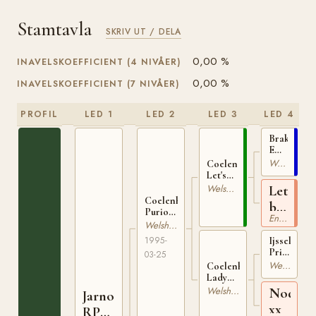
Stamtavla
SKRIV UT / DELA
0,00 %
INAVELSKOEFFICIENT (4 NIVÅER)
0,00 %
INAVELSKOEFFICIENT (7 NIVÅER)
PROFIL
LED 1
LED 2
LED 3
LED 4
Brakenhoe
Emiel
STB-
Welshponny
Coelenhage's
B
Let's
14125
Be the
Let's
Welsh Partbred
Best
Coelenhage's
be
16193
Purioso
Engelskt Fullblod
Better
RP 188
Welsh Partbred
xx
1995-
Ijsselvliedt
Primeur
03-25
11742
Welshponny
Coelenhage's
S
Lady
Primeur
Nodest
Welsh Partbred
Jarno
26011
xx
RP