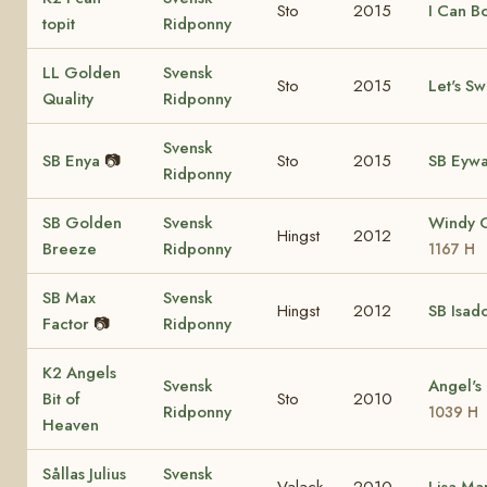
Sto
2015
I Can B
topit
Ridponny
LL Golden
Svensk
Sto
2015
Let's Sw
Quality
Ridponny
Svensk
SB Enya
📷
Sto
2015
SB Eyw
Ridponny
SB Golden
Svensk
Windy 
Hingst
2012
Breeze
Ridponny
1167 H
SB Max
Svensk
Hingst
2012
SB Isad
Factor
📷
Ridponny
K2 Angels
Svensk
Angel's
Bit of
Sto
2010
Ridponny
1039 H
Heaven
Sållas Julius
Svensk
Valack
2010
Lisa Ma