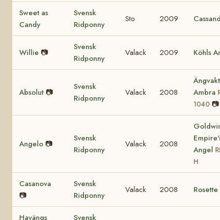
Sweet as
Svensk
Sto
2009
Cassan
Candy
Ridponny
Svensk
Willie
📷
Valack
2009
Köhls A
Ridponny
Ängvakt
Svensk
Absolut
📷
Valack
2008
Ambra
Ridponny
📷
1040
Goldwi
Svensk
Empire'
Angelo
📷
Valack
2008
Ridponny
Angel
R
H
Casanova
Svensk
Valack
2008
Rosette
📷
Ridponny
Havängs
Svensk