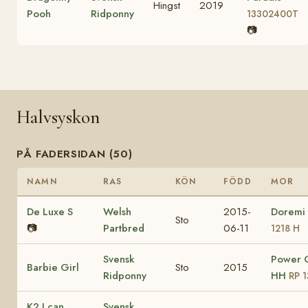
Hingst
2019
Pooh
Ridponny
13302400T
📷
Halvsyskon
PÅ FADERSIDAN (50)
NAMN
RAS
KÖN
FÖDD
MOR
De Luxe S
Welsh
2015-
Doremi
Sto
📷
Partbred
06-11
1218 H
Svensk
Power G
Barbie Girl
Sto
2015
Ridponny
HH
RP 
K2 I can
Svensk