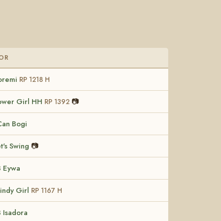
OR
oremi
RP 1218 H
ower Girl HH
📷
RP 1392
Can Bogi
t's Swing
📷
B Eywa
indy Girl
RP 1167 H
 Isadora