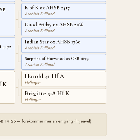
K of K ox AHSB 2417
HSB
Arabiskt Fullblod
Good Friday ox AHSB 2166
Arabiskt Fullblod
Indian Star ox AHSB 1760
x AHSB 4172
Arabiskt Fullblod
Surprise of Harwood ox GSB 1679
Arabiskt Fullblod
Harold 41 Hf A
Haflinger
f K
Brigitte 518 Hf K
Haflinger
-B 14125 — förekommer mer än en gång (linjeavel)