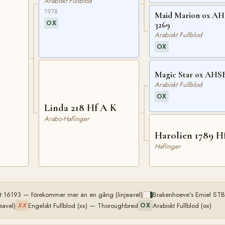
Arabiskt Fullblod
1978
Maid Marion ox A
OX
3269
Arabiskt Fullblod
OX
Magic Star o
Arabiskt Fullblod
OX
Linda 218 Hf A K
Arabo-Haflinger
Harolien 1789 H
Haflinger
st 16193 — förekommer mer än en gång (linjeavel)
Brakenhoeve's Emiel STB
eavel)
Engelskt Fullblod (xx) — Thoroughbred
Arabiskt Fullblod (ox)
XX
OX