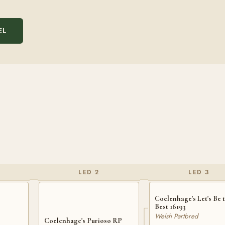
EL
LED 2
LED 3
Coelenhage's Let's Be 
Best 16193
Welsh Partbred
Coelenhage's Purioso RP