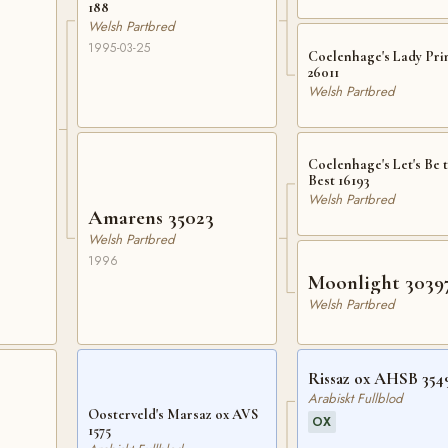
188
Welsh Partbred
1995-03-25
Coelenhage's Lady Pri
26011
Welsh Partbred
Coelenhage's Let's Be 
Best 16193
Welsh Partbred
Amarens 35023
Welsh Partbred
1996
Moonlight 3039
Welsh Partbred
Rissaz ox AHSB 354
Arabiskt Fullblod
Oosterveld's Marsaz ox AVS
OX
1575