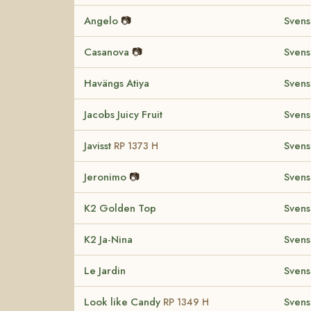
Angelo
📷
Svens
Casanova
📷
Svens
Havängs Atiya
Svens
Jacobs Juicy Fruit
Svens
Javisst
Svens
RP 1373 H
Jeronimo
📷
Svens
K2 Golden Top
Svens
K2 Ja-Nina
Svens
Le Jardin
Svens
Look like Candy
Svens
RP 1349 H