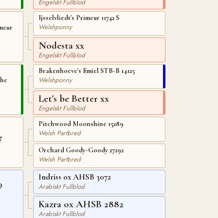
Engelskt Fullblod
Ijsselvliedt's Primeur 11742 S
Welshponny
meur
Nodesta xx
Engelskt Fullblod
Brakenhoeve's Emiel STB-B 14125
Welshponny
the
Let's be Better xx
Engelskt Fullblod
Pitchwood Moonshine 15289
Welsh Partbred
7
Orchard Goody-Goody 27292
Welsh Partbred
Indriss ox AHSB 3072
9
Arabiskt Fullblod
Kazra ox AHSB 2882
Arabiskt Fullblod