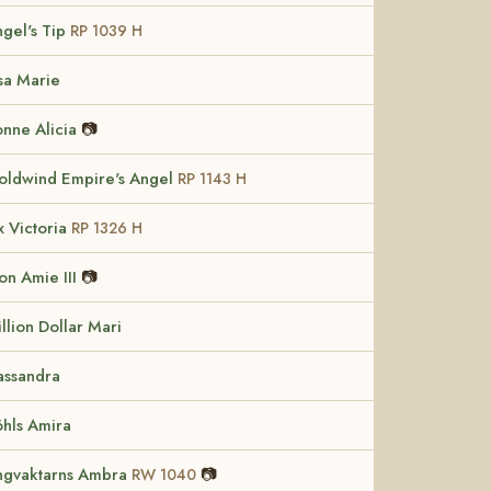
gel's Tip
RP 1039 H
sa Marie
nne Alicia
📷
oldwind Empire's Angel
RP 1143 H
x Victoria
RP 1326 H
n Amie III
📷
llion Dollar Mari
assandra
hls Amira
ngvaktarns Ambra
📷
RW 1040