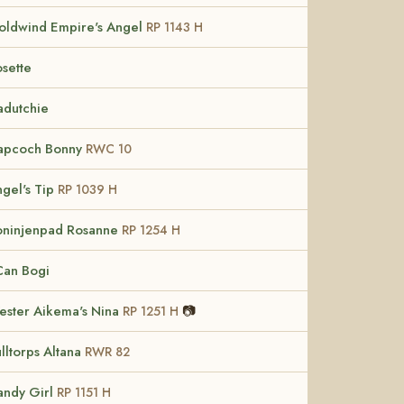
oldwind Empire's Angel
RP 1143 H
sette
adutchie
apcoch Bonny
RWC 10
gel's Tip
RP 1039 H
oninjenpad Rosanne
RP 1254 H
Can Bogi
ester Aikema's Nina
📷
RP 1251 H
lltorps Altana
RWR 82
andy Girl
RP 1151 H