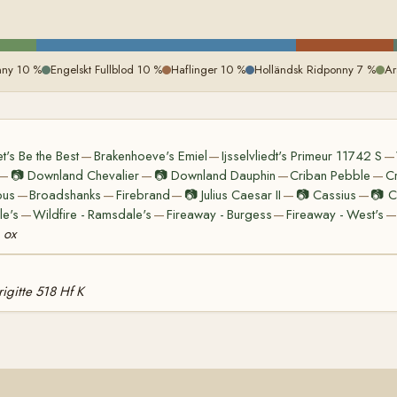
nny 10 %
Engelskt Fullblod 10 %
Haflinger 10 %
Holländsk Ridponny 7 %
Ar
t's Be the Best
Brakenhoeve's Emiel
Ijsselvliedt's Primeur 11742 S
—
—
—
📷
Downland Chevalier
📷
Downland Dauphin
Criban Pebble
Cr
—
—
—
—
pus
Broadshanks
Firebrand
📷
Julius Caesar II
📷
Cassius
📷
C
—
—
—
—
—
e's
Wildfire - Ramsdale's
Fireaway - Burgess
Fireaway - West's
—
—
—
—
 ox
rigitte 518 Hf K