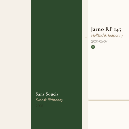
Jarno RP 145
Holländsk Ridponny
2001-05-07
Sans Soucis
Svensk Ridponny
2008