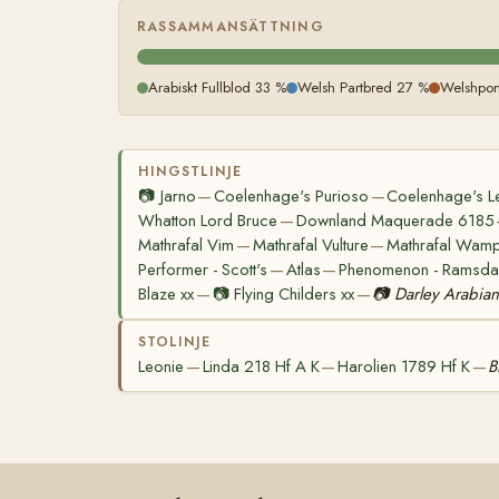
RASSAMMANSÄTTNING
Arabiskt Fullblod 33 %
Welsh Partbred 27 %
Welshpo
HINGSTLINJE
📷
Jarno
Coelenhage's Purioso
Coelenhage's Le
—
—
Whatton Lord Bruce
Downland Maquerade 6185
—
Mathrafal Vim
Mathrafal Vulture
Mathrafal Wam
—
—
Performer - Scott's
Atlas
Phenomenon - Ramsdal
—
—
Blaze xx
📷
Flying Childers xx
📷
Darley Arabian
—
—
STOLINJE
Leonie
Linda 218 Hf A K
Harolien 1789 Hf K
B
—
—
—