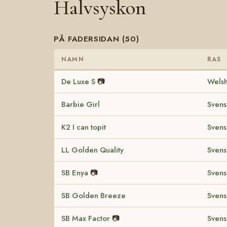
Halvsyskon
PÅ FADERSIDAN (50)
NAMN
RAS
De Luxe S
📷
Welsh
Barbie Girl
Svens
K2 I can topit
Svens
LL Golden Quality
Svens
SB Enya
📷
Svens
SB Golden Breeze
Svens
SB Max Factor
📷
Svens