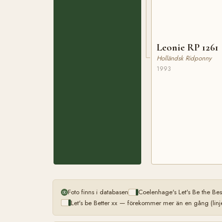
Leonie RP 1261
Holländsk Ridponny
1993
Foto finns i databasen
Coelenhage's Let's Be the Be
Let's be Better xx — förekommer mer än en gång (linj