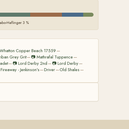
abo-Haflinger 3 %
Whatton Copper Beach 17559
—
iban Grey Grit
📷
Mathrafal Tuppence
—
—
adet
📷
Lord Derby 2nd
📷
Lord Derby
—
—
—
Fireaway - Jenkinson's
Driver
Old Shales
—
—
—