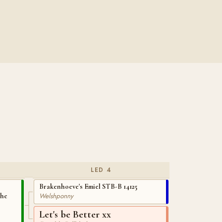
LED 4
Brakenhoeve's Emiel STB-B 14125
Welshponny
the
Let's be Better xx