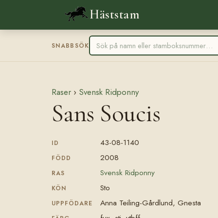
Häststam
SNABBSÖK
Raser
›
Svensk Ridponny
Sans Soucis
43-08-1140
ID
2008
FÖDD
Svensk Ridponny
RAS
Sto
KÖN
Anna Teiling-Gårdlund, Gnesta
UPPFÖDARE
fux, stj, vtbff