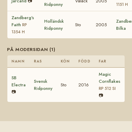
Jarcand
📷
Valack
2005
Ridponny
1151 H
Zandberg's
Holländsk
Zandber
Faith
Sto
2005
RP
Ridponny
Bilka
1354 H
PÅ MODERSIDAN (1)
NAMN
RAS
KÖN
FÖDD
FAR
Magic
SB
Svensk
Cornflakes
Electra
Sto
2016
Ridponny
RP 512 SI
📷
📷