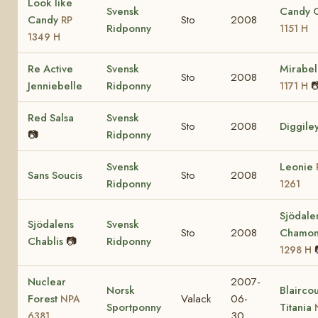
Look like
Svensk
Candy 
Candy
Sto
2008
RP
Ridponny
1151 H
1349 H
Re Active
Svensk
Mirabel
Sto
2008
Jenniebelle
Ridponny

1171 H
Red Salsa
Svensk
Sto
2008
Diggile
📷
Ridponny
Svensk
Leonie
Sans Soucis
Sto
2008
Ridponny
1261
Sjödale
Sjödalens
Svensk
Sto
2008
Chamon
Chablis
📷
Ridponny
1298 H
Nuclear
2007-
Norsk
Blaircou
Forest
Valack
06-
NPA
Sportponny
Titania
30
6381