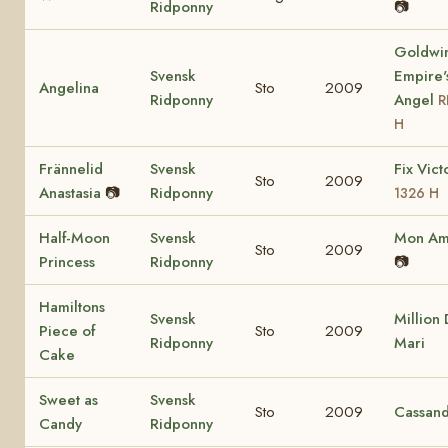
Ridponny
📷
Goldwi
Svensk
Empire'
Angelina
Sto
2009
Ridponny
Angel
R
H
Frännelid
Svensk
Fix Vict
Sto
2009
Anastasia
📷
Ridponny
1326 H
Half-Moon
Svensk
Mon Ami
Sto
2009
Princess
Ridponny
📷
Hamiltons
Svensk
Million 
Piece of
Sto
2009
Ridponny
Mari
Cake
Sweet as
Svensk
Sto
2009
Cassan
Candy
Ridponny