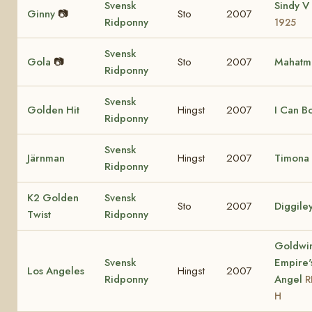
Svensk
Sindy V
Ginny
📷
Sto
2007
Ridponny
1925
Svensk
Gola
📷
Sto
2007
Mahatm
Ridponny
Svensk
Golden Hit
Hingst
2007
I Can B
Ridponny
Svensk
Järnman
Hingst
2007
Timona 
Ridponny
K2 Golden
Svensk
Sto
2007
Diggile
Twist
Ridponny
Goldwi
Svensk
Empire'
Los Angeles
Hingst
2007
Ridponny
Angel
R
H