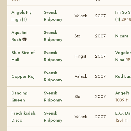
Angels Fly
Svensk
I'm So S
Valack
2007
High (1)
Ridponny
(1)
294
Aquatini
Svensk
Sto
2007
Nicara
Ruzh
📷
Ridponny
Blue Bird of
Svensk
Vogelen
Hingst
2007
Hull
Ridponny
Nina
RP
Svensk
Copper Roj
Valack
2007
Red Las
Ridponny
Dancing
Svensk
Angel's
Sto
2007
Queen
Ridponny
1039 H
Fredriksdals
Svensk
E.G. D
Valack
2007
Disco
Ridponny
1281 H