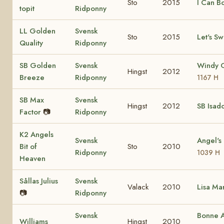
Sto
2015
I Can B
topit
Ridponny
LL Golden
Svensk
Sto
2015
Let's Sw
Quality
Ridponny
SB Golden
Svensk
Windy 
Hingst
2012
Breeze
Ridponny
1167 H
SB Max
Svensk
Hingst
2012
SB Isad
Factor
📷
Ridponny
K2 Angels
Svensk
Angel's
Bit of
Sto
2010
Ridponny
1039 H
Heaven
Sållas Julius
Svensk
Valack
2010
Lisa Ma
📷
Ridponny
Svensk
Bonne A
Williams
Hingst
2010