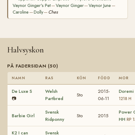
Vaynor Ginger's Pet
Vaynor Ginger
Vaynor June
—
—
—
Caroline
Dolly
Ches
—
—
Halvsyskon
PÅ FADERSIDAN (50)
NAMN
RAS
KÖN
FÖDD
MOR
De Luxe S
Welsh
2015-
Doremi
Sto
📷
Partbred
06-11
1218 H
Svensk
Power G
Barbie Girl
Sto
2015
Ridponny
HH
RP 
K2 I can
Svensk