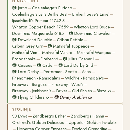
HINGSTLINJE
📷
Jarno
Coelenhage's Purioso
—
—
Coelenhage's Let's Be the Best
Brakenhoeve's Emiel
—
—
Ijsselvliedt's Primeur 11742 S
—
Whatton Copper Beach 17559
Whatton Lord Bruce
—
—
Downland Maquerade 6185
📷
Downland Chevalier
—
—
📷
Downland Dauphin
Criban Pebble
—
—
Criban Grey Grit
📷
Mathrafal Tuppence
—
—
Mathrafal Vim
Mathrafal Vulture
Mathrafal Wampus
—
—
—
Broadshanks
Firebrand
📷
Julius Caesar II
—
—
—
📷
Cassius
📷
Cadet
📷
Lord Derby 2nd
—
—
—
📷
Lord Derby
Performer - Scott's
Atlas
—
—
—
Phenomenon - Ramsdale's
Wildfire - Ramsdale's
—
—
Fireaway - Burgess
Fireaway - West's
—
—
Fireaway - Jenkinson's
Driver
Old Shales
Blaze xx
—
—
—
—
📷
Flying Childers xx
📷
Darley Arabian ox
—
STOLINJE
SB Eywa
Zandberg's Esther
Zandbergs Hanna
—
—
—
Orchard's Golden Delicious
Upperten Golden Inviolata
—
Upperten Copper Empress
Twyford Grenadine
—
—
—