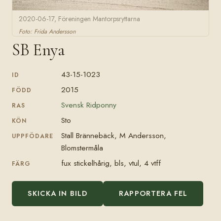
2020-06-17, Föreningen Mantorpsryttarna
Foto: Frida Andersson
SB Enya
43-15-1023
ID
2015
FÖDD
Svensk Ridponny
RAS
Sto
KÖN
Stall Brännebäck, M Andersson,
UPPFÖDARE
Blomstermåla
fux stickelhårig, bls, vtul, 4 vtff
FÄRG
SKICKA IN BILD
RAPPORTERA FEL