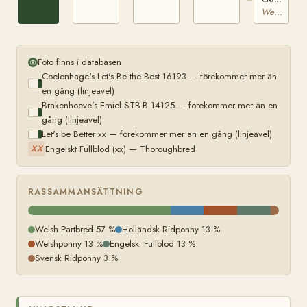
Delicious
Welsh Partbred
20814
Foto finns i databasen
Coelenhage's Let's Be the Best 16193 — förekommer mer än
en gång (linjeavel)
Brakenhoeve's Emiel STB-B 14125 — förekommer mer än en
gång (linjeavel)
Let's be Better xx — förekommer mer än en gång (linjeavel)
Engelskt Fullblod (xx) — Thoroughbred
XX
RASSAMMANSÄTTNING
Welsh Partbred 57 %
Holländsk Ridponny 13 %
Welshponny 13 %
Engelskt Fullblod 13 %
Svensk Ridponny 3 %