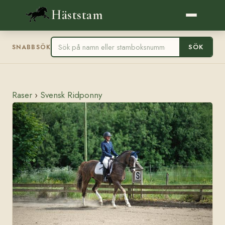
Häststam
SÖK
SNABBSÖK
Raser
›
Svensk Ridponny