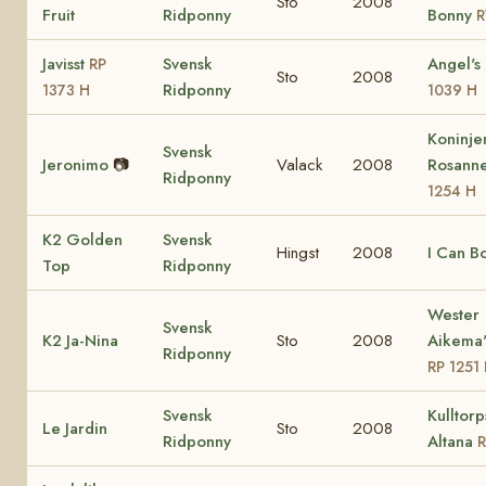
Sto
2008
Fruit
Ridponny
Bonny
R
Javisst
Svensk
Angel's
RP
Sto
2008
Ridponny
1373 H
1039 H
Koninj
Svensk
Jeronimo
📷
Valack
2008
Rosann
Ridponny
1254 H
K2 Golden
Svensk
Hingst
2008
I Can B
Top
Ridponny
Wester
Svensk
K2 Ja-Nina
Sto
2008
Aikema'
Ridponny
RP 1251
Svensk
Kulltorp
Le Jardin
Sto
2008
Ridponny
Altana