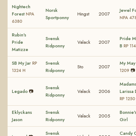
Nightech
Norsk
Jewel F
Forest
Hingst
2007
NPA
Sportponny
NPA 47
6380
Rubin's
Svensk
Pride M
Pride
Valack
2007
Ridponny
B
RP 11
Matizze
SB My Jar
Svensk
My Ma
RP
Sto
2007
Ridponny
📷
1324 H
1209
Madam
Svensk
Legado
📷
Valack
2006
Larissa
Ridponny
RP 1250
Eklyckans
Svensk
Bonnie'
Valack
2005
Jason
Ridponny
Girl
Svensk
Candy 