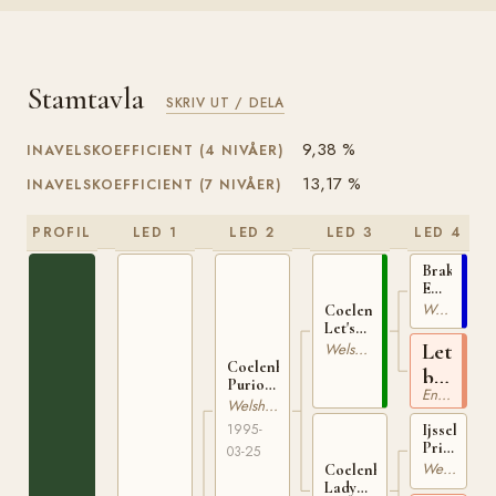
Stamtavla
SKRIV UT / DELA
9,38 %
INAVELSKOEFFICIENT (4 NIVÅER)
13,17 %
INAVELSKOEFFICIENT (7 NIVÅER)
PROFIL
LED 1
LED 2
LED 3
LED 4
Brakenhoe
Emiel
STB-
Welshponny
Coelenhage's
B
Let's
14125
Be the
Let's
Welsh Partbred
Best
Coelenhage's
be
16193
Purioso
Engelskt Fullblod
Better
RP 188
Welsh Partbred
xx
1995-
Ijsselvliedt
Primeur
03-25
11742
Welshponny
Coelenhage's
S
Lady