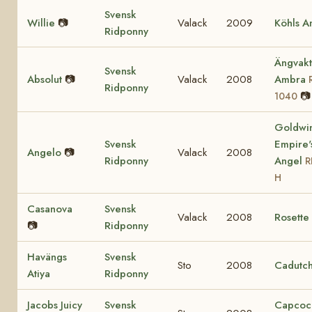
Svensk
Willie
📷
Valack
2009
Köhls A
Ridponny
Ängvakt
Svensk
Absolut
📷
Valack
2008
Ambra
Ridponny
📷
1040
Goldwi
Svensk
Empire'
Angelo
📷
Valack
2008
Ridponny
Angel
R
H
Casanova
Svensk
Valack
2008
Rosette
📷
Ridponny
Havängs
Svensk
Sto
2008
Cadutch
Atiya
Ridponny
Jacobs Juicy
Svensk
Capcoc