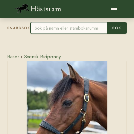
Häststam
SÖK
SNABBSÖK
Raser
›
Svensk Ridponny