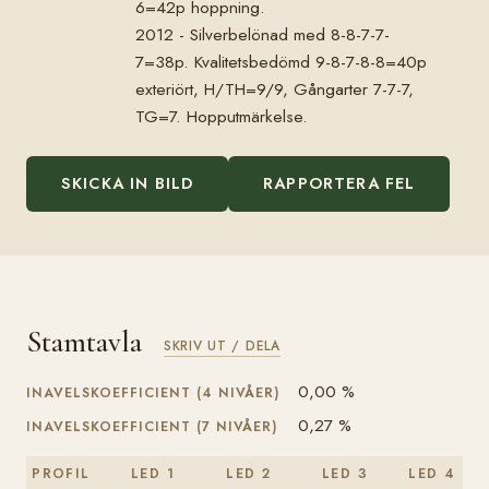
6=42p hoppning.
2012 - Silverbelönad med 8-8-7-7-
7=38p. Kvalitetsbedömd 9-8-7-8-8=40p
exteriört, H/TH=9/9, Gångarter 7-7-7,
TG=7. Hopputmärkelse.
SKICKA IN BILD
RAPPORTERA FEL
Stamtavla
SKRIV UT / DELA
0,00 %
INAVELSKOEFFICIENT (4 NIVÅER)
0,27 %
INAVELSKOEFFICIENT (7 NIVÅER)
PROFIL
LED 1
LED 2
LED 3
LED 4