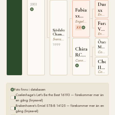
1298 H
Dunphy
2003
Fabian
xx
Engelskt Fullblod
xx
RP
Engelskt Fullblod
Farando
123
XX
VI
Sjödalens
Engelskt Fullblod
xx
Chamira
RP 1164
Svensk Ridponny
Öxenhol
S
1999
Marble
Chira
Jr
Connemara
RC
RC
952
Connemara
Cherie
61
II
Connemara
RC
848
Foto finns i databasen
Coelenhage's Let's Be the Best 16193 — förekommer mer än
en gång (linjeavel)
Brakenhoeve's Emiel STB-B 14125 — förekommer mer än en
gång (linjeavel)