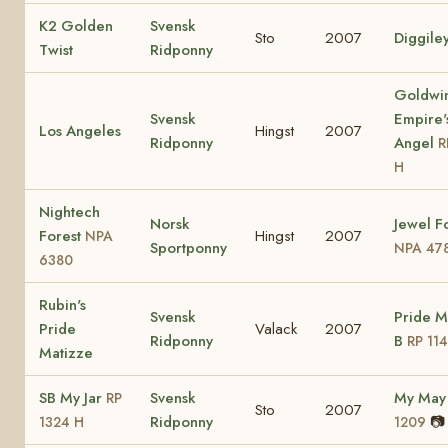
K2 Golden
Svensk
Sto
2007
Diggile
Twist
Ridponny
Goldwi
Svensk
Empire'
Los Angeles
Hingst
2007
Ridponny
Angel
R
H
Nightech
Norsk
Jewel F
Forest
Hingst
2007
NPA
Sportponny
NPA 47
6380
Rubin's
Svensk
Pride M
Pride
Valack
2007
Ridponny
B
RP 11
Matizze
SB My Jar
Svensk
My Ma
RP
Sto
2007
Ridponny
📷
1324 H
1209