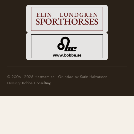
© 2006–2026 Häststam.se · Grundad av Karin Halvarsson
Hosting:
Bobbe Consulting