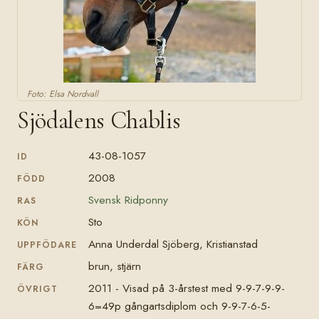
Foto: Elsa Nordvall
Sjödalens Chablis
43-08-1057
ID
2008
FÖDD
Svensk Ridponny
RAS
Sto
KÖN
Anna Underdal Sjöberg, Kristianstad
UPPFÖDARE
brun, stjärn
FÄRG
2011 - Visad på 3-årstest med 9-9-7-9-9-
ÖVRIGT
6=49p gångartsdiplom och 9-9-7-6-5-