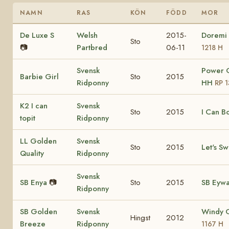
NAMN
RAS
KÖN
FÖDD
MOR
De Luxe S
Welsh
2015-
Doremi
Sto
📷
Partbred
06-11
1218 H
Svensk
Power G
Barbie Girl
Sto
2015
Ridponny
HH
RP 
K2 I can
Svensk
Sto
2015
I Can B
topit
Ridponny
LL Golden
Svensk
Sto
2015
Let's Sw
Quality
Ridponny
Svensk
SB Enya
📷
Sto
2015
SB Eyw
Ridponny
SB Golden
Svensk
Windy 
Hingst
2012
Breeze
Ridponny
1167 H