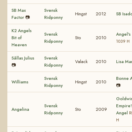
SB Max
Svensk
Hingst
2012
SB Isad
Factor
📷
Ridponny
K2 Angels
Svensk
Angel's
Bit of
Sto
2010
Ridponny
1039 H
Heaven
Sållas Julius
Svensk
Valack
2010
Lisa Ma
📷
Ridponny
Svensk
Bonne A
Williams
Hingst
2010
Ridponny
📷
Goldwi
Svensk
Empire'
Angelina
Sto
2009
Ridponny
Angel
R
H