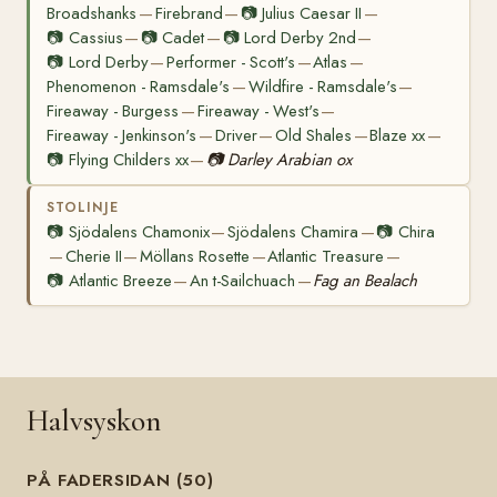
Broadshanks
Firebrand
📷
Julius Caesar II
—
—
—
📷
Cassius
📷
Cadet
📷
Lord Derby 2nd
—
—
—
📷
Lord Derby
Performer - Scott's
Atlas
—
—
—
Phenomenon - Ramsdale's
Wildfire - Ramsdale's
—
—
Fireaway - Burgess
Fireaway - West's
—
—
Fireaway - Jenkinson's
Driver
Old Shales
Blaze xx
—
—
—
—
📷
Flying Childers xx
📷
Darley Arabian ox
—
STOLINJE
📷
Sjödalens Chamonix
Sjödalens Chamira
📷
Chira
—
—
Cherie II
Möllans Rosette
Atlantic Treasure
—
—
—
—
📷
Atlantic Breeze
An t-Sailchuach
Fag an Bealach
—
—
Halvsyskon
PÅ FADERSIDAN (50)