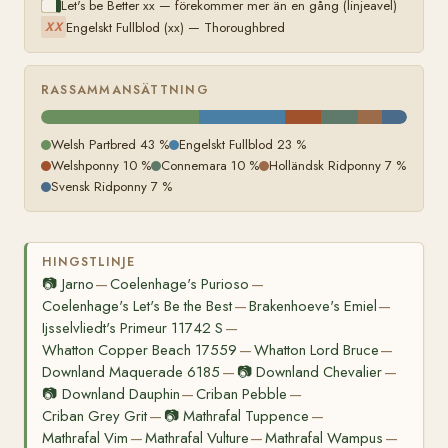
Let's be Better xx — förekommer mer än en gång (linjeavel)
Engelskt Fullblod (xx) — Thoroughbred
XX
RASSAMMANSÄTTNING
Welsh Partbred 43 %
Engelskt Fullblod 23 %
Welshponny 10 %
Connemara 10 %
Holländsk Ridponny 7 %
Svensk Ridponny 7 %
HINGSTLINJE
📷
Jarno
Coelenhage's Purioso
—
—
Coelenhage's Let's Be the Best
Brakenhoeve's Emiel
—
—
Ijsselvliedt's Primeur 11742 S
—
Whatton Copper Beach 17559
Whatton Lord Bruce
—
—
Downland Maquerade 6185
📷
Downland Chevalier
—
—
📷
Downland Dauphin
Criban Pebble
—
—
Criban Grey Grit
📷
Mathrafal Tuppence
—
—
Mathrafal Vim
Mathrafal Vulture
Mathrafal Wampus
—
—
—