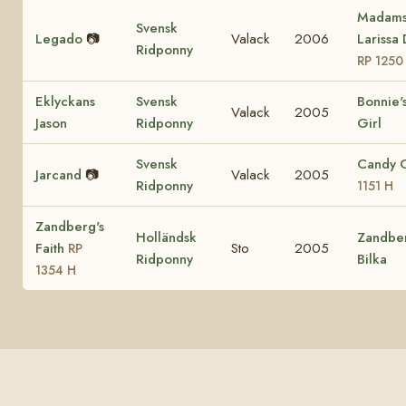
Madam
Svensk
Legado
📷
Valack
2006
Larissa
Ridponny
RP 1250
Eklyckans
Svensk
Bonnie'
Valack
2005
Jason
Ridponny
Girl
Svensk
Candy 
Jarcand
📷
Valack
2005
Ridponny
1151 H
Zandberg's
Holländsk
Zandber
Faith
Sto
2005
RP
Ridponny
Bilka
1354 H