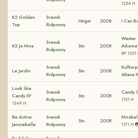
1254 H
K2 Golden
Svensk
Hingst
2008
I Can B
Top
Ridponny
Wester
Svensk
K2 Ja-Nina
Sto
2008
Aikema'
Ridponny
RP 1251
Svensk
Kulltorp
Le Jardin
Sto
2008
Ridponny
Altana
Look like
Svensk
Candy 
Candy
Sto
2008
RP
Ridponny
1151 H
1349 H
Re Active
Svensk
Mirabel
Sto
2008
Jenniebelle
Ridponny

1171 H