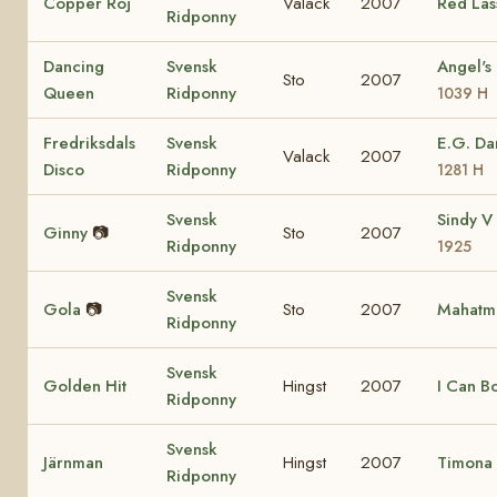
Copper Roj
Valack
2007
Red Las
Ridponny
Dancing
Svensk
Angel's
Sto
2007
Queen
Ridponny
1039 H
Fredriksdals
Svensk
E.G. D
Valack
2007
Disco
Ridponny
1281 H
Svensk
Sindy V
Ginny
📷
Sto
2007
Ridponny
1925
Svensk
Gola
📷
Sto
2007
Mahatm
Ridponny
Svensk
Golden Hit
Hingst
2007
I Can B
Ridponny
Svensk
Järnman
Hingst
2007
Timona 
Ridponny