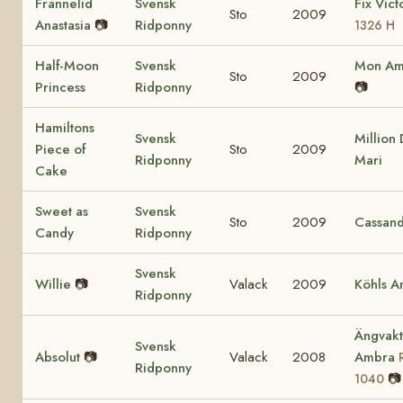
Frännelid
Svensk
Fix Vict
Sto
2009
Anastasia
📷
Ridponny
1326 H
Half-Moon
Svensk
Mon Ami
Sto
2009
Princess
Ridponny
📷
Hamiltons
Svensk
Million 
Piece of
Sto
2009
Ridponny
Mari
Cake
Sweet as
Svensk
Sto
2009
Cassan
Candy
Ridponny
Svensk
Willie
📷
Valack
2009
Köhls A
Ridponny
Ängvakt
Svensk
Absolut
📷
Valack
2008
Ambra
Ridponny
📷
1040