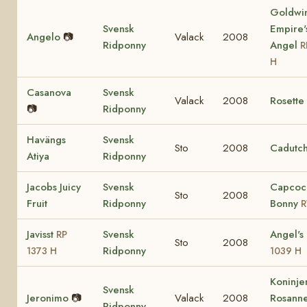
Goldwi
Svensk
Empire'
Angelo
📷
Valack
2008
Ridponny
Angel
R
H
Casanova
Svensk
Valack
2008
Rosette
📷
Ridponny
Havängs
Svensk
Sto
2008
Cadutch
Atiya
Ridponny
Jacobs Juicy
Svensk
Capcoc
Sto
2008
Fruit
Ridponny
Bonny
R
Javisst
Svensk
Angel's
RP
Sto
2008
Ridponny
1373 H
1039 H
Koninj
Svensk
Jeronimo
📷
Valack
2008
Rosann
Ridponny