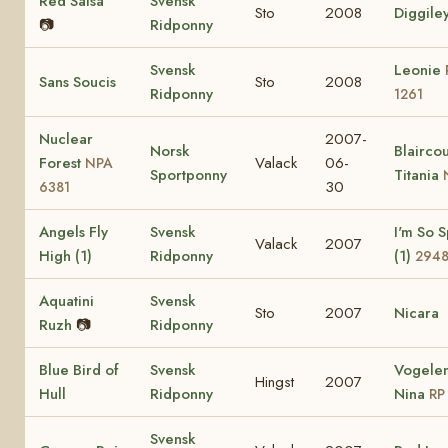
Red Salsa
Svensk
Sto
2008
Diggile
📷
Ridponny
Svensk
Leonie
Sans Soucis
Sto
2008
Ridponny
1261
Nuclear
2007-
Norsk
Blaircou
Forest
Valack
06-
NPA
Sportponny
Titania
30
6381
Angels Fly
Svensk
I'm So S
Valack
2007
High (1)
Ridponny
(1)
294
Aquatini
Svensk
Sto
2007
Nicara
Ruzh
📷
Ridponny
Blue Bird of
Svensk
Vogelen
Hingst
2007
Hull
Ridponny
Nina
RP
Svensk