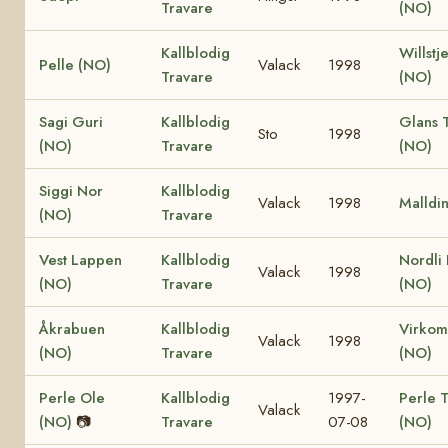
Travare
(NO)
Kallblodig
Willstj
Pelle (NO)
Valack
1998
Travare
(NO)
Sagi Guri
Kallblodig
Glans 
Sto
1998
(NO)
Travare
(NO)
Siggi Nor
Kallblodig
Valack
1998
Malldi
(NO)
Travare
Vest Lappen
Kallblodig
Nordli
Valack
1998
(NO)
Travare
(NO)
Åkrabuen
Kallblodig
Virko
Valack
1998
(NO)
Travare
(NO)
Perle Ole
Kallblodig
1997-
Perle T
Valack
(NO)
📷
Travare
07-08
(NO)