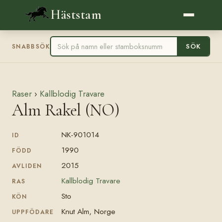
Häststam
SÖK
SNABBSÖK
Raser
›
Kallblodig Travare
Alm Rakel (NO)
NK-901014
ID
1990
FÖDD
2015
AVLIDEN
Kallblodig Travare
RAS
Sto
KÖN
Knut Alm, Norge
UPPFÖDARE