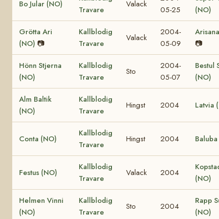
Bo Jular (NO)
Valack
Travare
05-25
(NO)
Grötta Ari
Kallblodig
2004-
Arisan
Valack
(NO)
📷
Travare
05-09
📷
Hönn Stjerna
Kallblodig
2004-
Bestul 
Sto
(NO)
Travare
05-07
(NO)
Alm Baltik
Kallblodig
Hingst
2004
Latvia 
(NO)
Travare
Kallblodig
Conta (NO)
Hingst
2004
Baluba
Travare
Kallblodig
Kopstad
Festus (NO)
Valack
2004
Travare
(NO)
Helmen Vinni
Kallblodig
Rapp S
Sto
2004
(NO)
Travare
(NO)