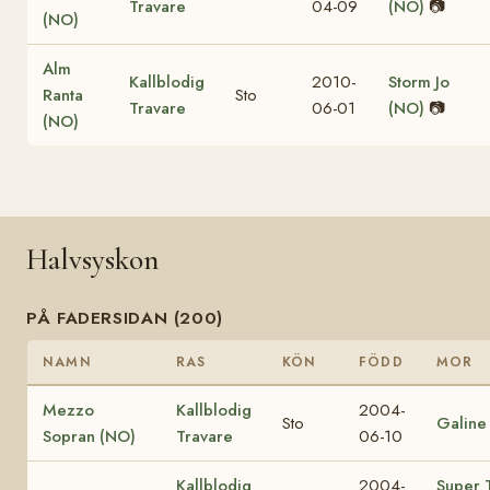
Travare
04-09
(NO)
📷
(NO)
Alm
Kallblodig
2010-
Storm Jo
Ranta
Sto
Travare
06-01
(NO)
📷
(NO)
Halvsyskon
PÅ FADERSIDAN (200)
NAMN
RAS
KÖN
FÖDD
MOR
Mezzo
Kallblodig
2004-
Sto
Galine
Sopran (NO)
Travare
06-10
Kallblodig
2004-
Super T