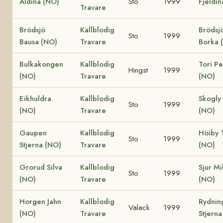
Aldina (NO)
Sto
1999
Fjeldin
Travare
Brödsjö
Kallblodig
Brödsj
Sto
1999
Bausa (NO)
Travare
Borka 
Bulkakongen
Kallblodig
Tori Pe
Hingst
1999
(NO)
Travare
(NO)
Eikhuldra
Kallblodig
Skogly 
Sto
1999
(NO)
Travare
(NO)
Gaupen
Kallblodig
Höiby 
Sto
1999
Stjerna (NO)
Travare
(NO)
Grorud Silva
Kallblodig
Sjur Mi
Sto
1999
(NO)
Travare
(NO)
Horgen Jahn
Kallblodig
Rydnin
Valack
1999
(NO)
Travare
Stjerna