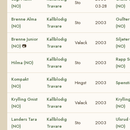
Sto
(NO)
Travare
03-28
(NO)
Brenne Alma
Kallblodig
Gullte
Sto
2003
(NO)
Travare
(NO)
Brenne Junior
Kallblodig
Siljete
Valack
2003
(NO)
📷
Travare
(NO)
Kallblodig
Rapp S
Hilma (NO)
Sto
2003
Travare
(NO)
Kompakt
Kallblodig
Hingst
2003
Spenst
(NO)
Travare
Krylling Gnist
Kallblodig
Kryllin
Valack
2003
(NO)
Travare
(NO)
Landers Tara
Kallblodig
Ulsrud
Sto
2003
(NO)
Travare
(NO)