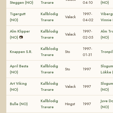
Steggen (NO)
Travare
04-10
(NO)
Tigergutt
Kallblodig
1997-
Viberg
Valack
(NO)
Travare
04-02
Vinnie
Alm Klipper
Kallblodig
1997-
Alm Tro
Valack
(NO)
📷
Travare
02-05
(NO)
Kallblodig
1997-
Knappen S.R.
Sto
Tronpil
Travare
01-31
April Besta
Kallblodig
Slogu
Sto
1997
(NO)
Travare
Lökke 
Art Viking
Kallblodig
Slogum
Valack
1997
(NO)
Travare
(NO)
Kallblodig
Juve D
Bulle (NO)
Hingst
1997
Travare
(NO)