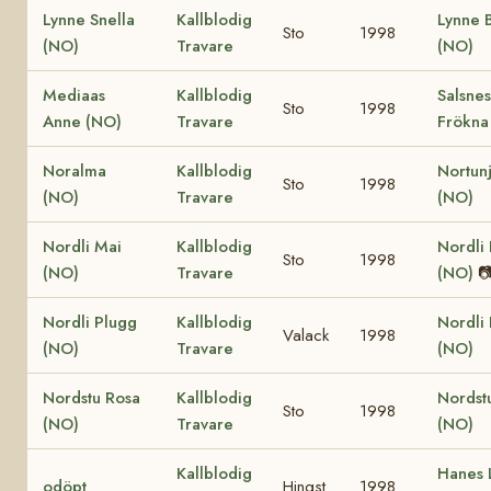
Lynne Snella
Kallblodig
Lynne 
Sto
1998
(NO)
Travare
(NO)
Mediaas
Kallblodig
Salsnes
Sto
1998
Anne (NO)
Travare
Frökna
Noralma
Kallblodig
Nortun
Sto
1998
(NO)
Travare
(NO)
Nordli Mai
Kallblodig
Nordli 
Sto
1998
(NO)
Travare
(NO)

Nordli Plugg
Kallblodig
Nordli
Valack
1998
(NO)
Travare
(NO)
Nordstu Rosa
Kallblodig
Nordstu
Sto
1998
(NO)
Travare
(NO)
Kallblodig
Hanes 
odöpt
Hingst
1998