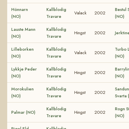
Hönnarn
Kallblodig
Bestul 
Valack
2002
(NO)
Travare
(NO)
Lauste Mann
Kallblodig
Hingst
2002
Jerktin
(NO)
Travare
Lilleborken
Kallblodig
Turbo L
Valack
2002
(NO)
Travare
(NO)
Lykkje Peder
Kallblodig
Barryli
Hingst
2002
(NO)
Travare
(NO)
Morokulien
Kallblodig
Sandun
Hingst
2002
(NO)
Travare
Svarta
Kallblodig
Rogn S
Palmar (NO)
Hingst
2002
Travare
(NO)
Rigel Eld
Kallblodig