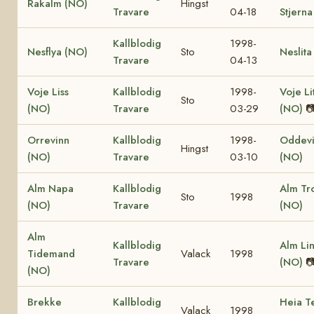
Rakalm (NO)
Hingst
Travare
04-18
Stjerna
Kallblodig
1998-
Nesflya (NO)
Sto
Neslita
Travare
04-13
Voje Liss
Kallblodig
1998-
Voje Li
Sto
(NO)
Travare
03-29
(NO)

Orrevinn
Kallblodig
1998-
Oddev
Hingst
(NO)
Travare
03-10
(NO)
Alm Napa
Kallblodig
Alm Tro
Sto
1998
(NO)
Travare
(NO)
Alm
Kallblodig
Alm Li
Tidemand
Valack
1998
Travare
(NO)

(NO)
Brekke
Kallblodig
Heia T
Valack
1998