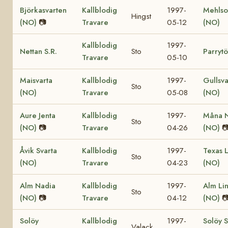
Björkasvarten
Kallblodig
1997-
Mehls
Hingst
(NO)
📷
Travare
05-12
(NO)
Kallblodig
1997-
Nettan S.R.
Sto
Parryt
Travare
05-10
Maisvarta
Kallblodig
1997-
Gullsva
Sto
(NO)
Travare
05-08
(NO)
Aure Jenta
Kallblodig
1997-
Måna N
Sto
(NO)
📷
Travare
04-26
(NO)

Åvik Svarta
Kallblodig
1997-
Texas 
Sto
(NO)
Travare
04-23
(NO)
Alm Nadia
Kallblodig
1997-
Alm Li
Sto
(NO)
📷
Travare
04-12
(NO)

Solöy
Kallblodig
1997-
Solöy 
Valack