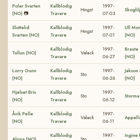
Polar Svarten
Kallblodig
1997-
Hingst
Skoglil
(NO)
📷
Travare
07-03
Slottelid
Kallblodig
1997-
Ull Mo
Hingst
Svarten (NO)
Travare
07-01
(NO)
Kallblodig
1997-
Braute 
Tullun (NO)
Valack
Travare
06-27
(NO)
Lorry Gunn
Kallblodig
1997-
Jakson 
Sto
(NO)
Travare
06-26
(NO)
Hjelset Bris
Kallblodig
1997-
Sto
Storma
(NO)
Travare
06-12
Åvik Pelle
Kallblodig
1997-
Valack
Appell
(NO)
Travare
06-11
Kallblodig
1997-
Ingine 
Alsina (NO)
Sto