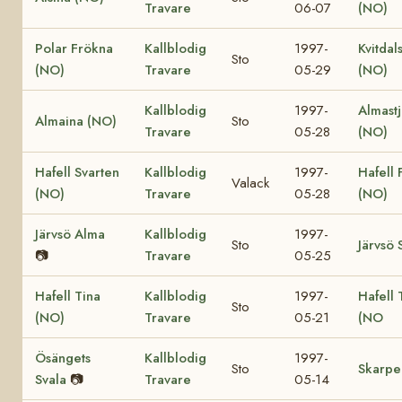
Travare
06-07
(NO)
Polar Frökna
Kallblodig
1997-
Kvitdal
Sto
(NO)
Travare
05-29
(NO)
Kallblodig
1997-
Almast
Almaina (NO)
Sto
Travare
05-28
(NO)
Hafell Svarten
Kallblodig
1997-
Hafell 
Valack
(NO)
Travare
05-28
(NO)
Järvsö Alma
Kallblodig
1997-
Sto
Järvsö 
📷
Travare
05-25
Hafell Tina
Kallblodig
1997-
Hafell 
Sto
(NO)
Travare
05-21
(NO
Ösängets
Kallblodig
1997-
Sto
Skarpel
Svala
📷
Travare
05-14