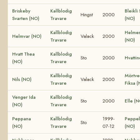
Briskeby
Kallblodig
Bleikli
Hingst
2000
Svarten (NO)
Travare
(NO)
Kallblodig
Helmen
Helmvar (NO)
Valack
2000
Travare
(NO)
Hvatt Thea
Kallblodig
Sto
2000
Hvatti
(NO)
Travare
Kallblodig
Mörtve
Nils (NO)
Valack
2000
Travare
Fiksa 
Venger Ida
Kallblodig
Sto
2000
Elle (N
(NO)
Travare
Peppana
Kallblodig
1999-
Peppel
Sto
(NO)
Travare
07-12
(NO)