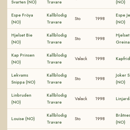
Svarten (NO)
Travare
(NO)
Espe Fröya
Kallblodig
Espe J
Sto
1998
(NO)
Travare
(NO)
Hjelset Bie
Kallblodig
Hjelset
Sto
1998
(NO)
Travare
Greina
Kap Prinsen
Kallblodig
Valack
1998
Kapfri
(NO)
Travare
Lekvams
Kallblodig
Joker S
Sto
1998
Snippa (NO)
Travare
(NO)
Linbruden
Kallblodig
Valack
1998
Linjar
(NO)
Travare
Kallblodig
Bråtne
Louise (NO)
Sto
1998
Travare
(NO)