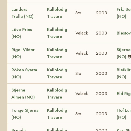
Landers
Kallblodig
Frk. Be
Sto
2003
Trolla (NO)
Travare
(NO)
Löve Prins
Kallblodig
Valack
2003
Blesto
(NO)
Travare
Rigel Viktor
Kallblodig
Stjerne
Valack
2003
(NO)
Travare
(NO)

Röken Svarta
Kallblodig
Bleikli
Sto
2003
(NO)
Travare
(NO)
Stjerne
Kallblodig
Valack
2003
Eld Ri
Almen (NO)
Travare
Törsje Stjerna
Kallblodig
Hof Lu
Sto
2003
(NO)
Travare
(NO)
Brendli
Kallblodig
2002-
Kari St