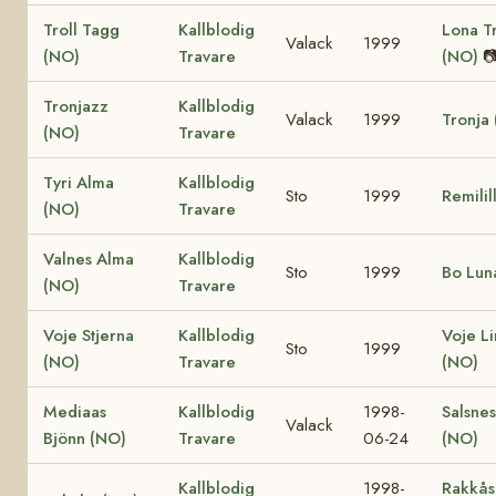
Troll Tagg
Kallblodig
Lona Tr
Valack
1999
(NO)
Travare
(NO)

Tronjazz
Kallblodig
Valack
1999
Tronja
(NO)
Travare
Tyri Alma
Kallblodig
Sto
1999
Remilil
(NO)
Travare
Valnes Alma
Kallblodig
Sto
1999
Bo Lun
(NO)
Travare
Voje Stjerna
Kallblodig
Voje L
Sto
1999
(NO)
Travare
(NO)
Mediaas
Kallblodig
1998-
Salsnes
Valack
Bjönn (NO)
Travare
06-24
(NO)
Kallblodig
1998-
Rakkås