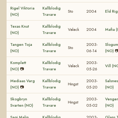
Rigel Viktoria
Kallblodig
Sto
2004
Eld Ri
(NO)
Travare
Texas Knut
Kallblodig
Valack
2004
Mafia 
(NO)
Travare
Tangen Toja
Kallblodig
2003-
Slogum
Sto
(NO)
Travare
06-14
(NO)

Komplett
Kallblodig
2003-
Valack
Vill (N
(NO)
📷
Travare
05-26
Mediaas Varg
Kallblodig
2003-
Salsnes
Hingst
(NO)
📷
Travare
05-20
(NO)
Skogbryn
Kallblodig
2003-
Venger
Hingst
Svarten (NO)
Travare
05-02
(NO)
Sagi Malin
Kallblodig
2003-
Glans 