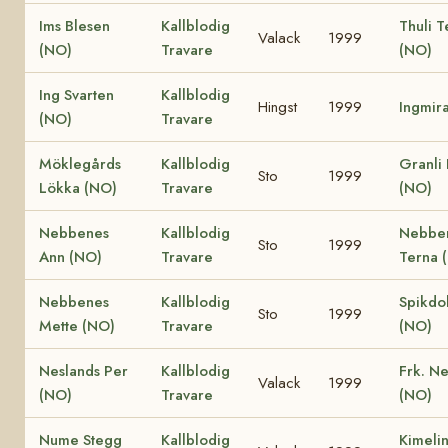
Ims Blesen
Kallblodig
Thuli T
Valack
1999
(NO)
Travare
(NO)
Ing Svarten
Kallblodig
Hingst
1999
Ingmir
(NO)
Travare
Möklegårds
Kallblodig
Granli
Sto
1999
Lökka (NO)
Travare
(NO)
Nebbenes
Kallblodig
Nebbe
Sto
1999
Ann (NO)
Travare
Terna 
Nebbenes
Kallblodig
Spikdo
Sto
1999
Mette (NO)
Travare
(NO)
Neslands Per
Kallblodig
Frk. N
Valack
1999
(NO)
Travare
(NO)
Nume Stegg
Kallblodig
Kimeli