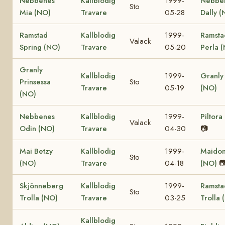
Nebbenes
Kallblodig
1999-
Nebbe
Sto
Mia (NO)
Travare
05-28
Dally (
Ramstad
Kallblodig
1999-
Ramsta
Valack
Spring (NO)
Travare
05-20
Perla 
Granly
Kallblodig
1999-
Granly 
Prinsessa
Sto
Travare
05-19
(NO)
(NO)
Nebbenes
Kallblodig
1999-
Piltora
Valack
Odin (NO)
Travare
04-30
📷
Mai Betzy
Kallblodig
1999-
Maido
Sto
(NO)
Travare
04-18
(NO)

Skjönneberg
Kallblodig
1999-
Ramsta
Sto
Trolla (NO)
Travare
03-25
Trolla 
Kallblodig