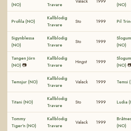
Valack
1999
(NO)
Travare
(NO)
Kallblodig
Profila (NO)
Sto
1999
Pil Tri
Travare
Sigynblessa
Kallblodig
Slogum
Sto
1999
(NO)
Travare
(NO)
Tangen Jörn
Kallblodig
Slogum
Hingst
1999
(NO)
📷
Travare
(NO)

Kallblodig
Temsjur (NO)
Valack
1999
Temsi 
Travare
Kallblodig
Titani (NO)
Sto
1999
Ludia 
Travare
Tommy
Kallblodig
Bråtne
Valack
1999
Tiger'n (NO)
Travare
(NO)