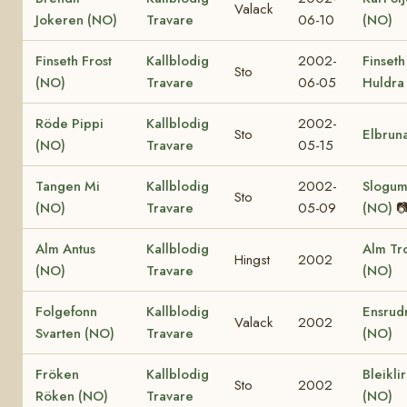
Valack
Jokeren (NO)
Travare
06-10
(NO)
Finseth Frost
Kallblodig
2002-
Finseth
Sto
(NO)
Travare
06-05
Huldra
Röde Pippi
Kallblodig
2002-
Sto
Elbrun
(NO)
Travare
05-15
Tangen Mi
Kallblodig
2002-
Slogum
Sto
(NO)
Travare
05-09
(NO)

Alm Antus
Kallblodig
Alm Tro
Hingst
2002
(NO)
Travare
(NO)
Folgefonn
Kallblodig
Ensrud
Valack
2002
Svarten (NO)
Travare
(NO)
Fröken
Kallblodig
Bleikli
Sto
2002
Röken (NO)
Travare
(NO)