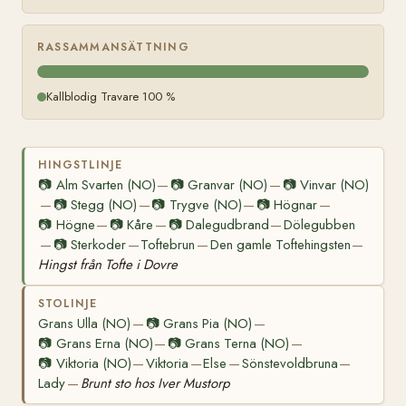
RASSAMMANSÄTTNING
Kallblodig Travare 100 %
HINGSTLINJE
📷
Alm Svarten (NO)
📷
Granvar (NO)
📷
Vinvar (NO)
—
—
📷
Stegg (NO)
📷
Trygve (NO)
📷
Högnar
—
—
—
—
📷
Högne
📷
Kåre
📷
Dalegudbrand
Dölegubben
—
—
—
📷
Sterkoder
Toftebrun
Den gamle Toftehingsten
—
—
—
—
Hingst från Tofte i Dovre
STOLINJE
Grans Ulla (NO)
📷
Grans Pia (NO)
—
—
📷
Grans Erna (NO)
📷
Grans Terna (NO)
—
—
📷
Viktoria (NO)
Viktoria
Else
Sönstevoldbruna
—
—
—
—
Lady
Brunt sto hos Iver Mustorp
—