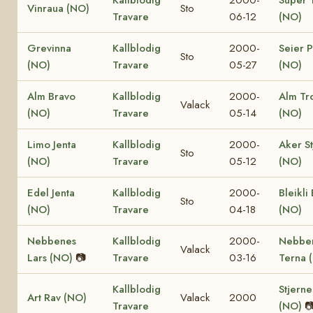
Vinraua (NO)
Sto
Travare
06-12
(NO)
Grevinna
Kallblodig
2000-
Seier P
Sto
(NO)
Travare
05-27
(NO)
Alm Bravo
Kallblodig
2000-
Alm Tro
Valack
(NO)
Travare
05-14
(NO)
Limo Jenta
Kallblodig
2000-
Aker St
Sto
(NO)
Travare
05-12
(NO)
Edel Jenta
Kallblodig
2000-
Bleikli
Sto
(NO)
Travare
04-18
(NO)
Nebbenes
Kallblodig
2000-
Nebbe
Valack
Lars (NO)
📷
Travare
03-16
Terna 
Kallblodig
Stjerne
Art Rav (NO)
Valack
2000
Travare
(NO)
