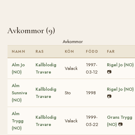
Avkommor (9)
Avkommor
NAMN
RAS
KÖN
FÖDD
FAR
Alm Jo
Kallblodig
1997-
Rigel Jo (NO)
Valack
(NO)
Travare
03-12
📷
Alm
Kallblodig
Rigel Jo (NO)
Sunniva
Sto
1998
Travare
📷
(NO)
Alm
Kallblodig
1999-
Grans Trygg
Trygg
Valack
Travare
05-22
(NO)
📷
(NO)