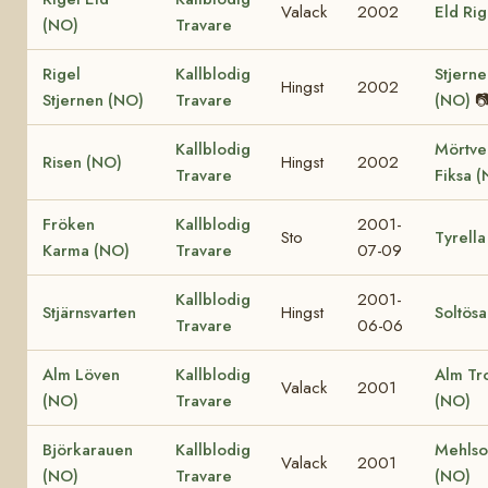
Valack
2002
Eld Ri
(NO)
Travare
Rigel
Kallblodig
Stjerne
Hingst
2002
Stjernen (NO)
Travare
(NO)

Kallblodig
Mörtve
Risen (NO)
Hingst
2002
Travare
Fiksa 
Fröken
Kallblodig
2001-
Sto
Tyrella
Karma (NO)
Travare
07-09
Kallblodig
2001-
Stjärnsvarten
Hingst
Soltösa
Travare
06-06
Alm Löven
Kallblodig
Alm Tro
Valack
2001
(NO)
Travare
(NO)
Björkarauen
Kallblodig
Mehls
Valack
2001
(NO)
Travare
(NO)