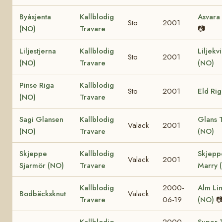
Byåsjenta
Kallblodig
Asvara
Sto
2001
(NO)
Travare
📷
Liljestjerna
Kallblodig
Liljekv
Sto
2001
(NO)
Travare
(NO)
Pinse Riga
Kallblodig
Sto
2001
Eld Ri
(NO)
Travare
Sagi Glansen
Kallblodig
Glans 
Valack
2001
(NO)
Travare
(NO)
Skjeppe
Kallblodig
Skjepp
Valack
2001
Sjarmör (NO)
Travare
Marry 
Kallblodig
2000-
Alm Li
Bodbäcksknut
Valack
Travare
06-19
(NO)

Kallblodig
2000-
Super T