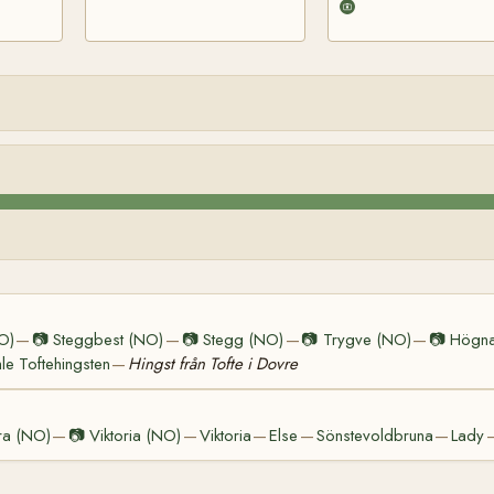
NO)
📷
Steggbest (NO)
📷
Stegg (NO)
📷
Trygve (NO)
📷
Högn
—
—
—
—
e Toftehingsten
Hingst från Tofte i Dovre
—
ra (NO)
📷
Viktoria (NO)
Viktoria
Else
Sönstevoldbruna
Lady
—
—
—
—
—