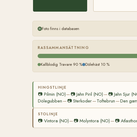
Foto finns i databasen
RASSAMMANSÄTTNING
Kallblodig Travare 90 %
Dölehäst 10 %
HINGSTLINJE
📷
Pilmin (NO)
📷
Jahn Piril (NO)
📷
Jahn Sjur (
—
—
Dölegubben
📷
Sterkoder
Toftebrun
Den gaml
—
—
—
STOLINJE
📷
Vintora (NO)
📷
Molyntora (NO)
📷
Atlastho
—
—