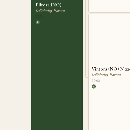
Piltora (NO)
Kallblodig Travare
1976
Vintora (NO) N 22
Kallblodig Travare
1960