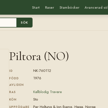
Start
Raser
Stamböcker
Avancerad sö
SÖK
Piltora (NO)
NK-760112
ID
1976
FÖDD
AVLIDEN
Kallblodig Travare
RAS
Sto
KÖN
Per Holtung & Jon Ilseng, Haga, Norge
UPPFÖDARE