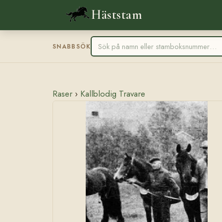
Häststam
SNABBSÖK
Raser
›
Kallblodig Travare