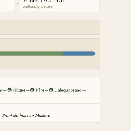
Viktoria (NO) T-1211
Kallblodig Travare
ar
📷
Högne
📷
Kåre
📷
Dalegudbrand
—
—
—
—
Brunt sto hos Iver Mustorp
—