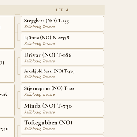
LED 4
Steggbest (NO) T-233
4
Kallblodig Travare
Ljönna (NO) N 22578
Kallblodig Travare
Drivar (NO) T-186
Kallblodig Travare
O)
Åreskjold Sussi (NO) T-479
Kallblodig Travare
Stjerneprins (NO) T-122
226
Kallblodig Travare
Minda (NO) T-730
Kallblodig Travare
Toftegubben (NO)
-940
Kallblodig Travare