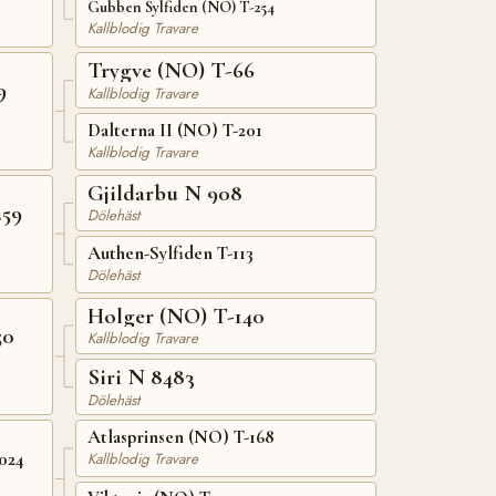
Gubben Sylfiden (NO) T-254
Kallblodig Travare
Trygve (NO) T-66
9
Kallblodig Travare
Dalterna II (NO) T-201
Kallblodig Travare
Gjildarbu N 908
259
Dölehäst
Authen-Sylfiden T-113
Dölehäst
Holger (NO) T-140
50
Kallblodig Travare
Siri N 8483
Dölehäst
Atlasprinsen (NO) T-168
024
Kallblodig Travare