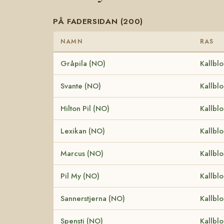
PÅ FADERSIDAN (200)
NAMN
RAS
Gråpila (NO)
Kallbl
Svante (NO)
Kallbl
Hilton Pil (NO)
Kallbl
Lexikan (NO)
Kallbl
Marcus (NO)
Kallbl
Pil My (NO)
Kallbl
Sannerstjerna (NO)
Kallbl
Spensti (NO)
Kallbl