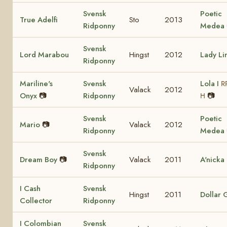
Svensk
Poetic
True Adelfi
Sto
2013
Ridponny
Medea
Svensk
Lord Marabou
Hingst
2012
Lady Li
Ridponny
Mariline's
Svensk
Lola I
R
Valack
2012
Onyx
📷
Ridponny
📷
H
Svensk
Poetic
Mario
📷
Valack
2012
Ridponny
Medea
Svensk
Dream Boy
📷
Valack
2011
A'nicka
Ridponny
I Cash
Svensk
Hingst
2011
Dollar G
Collector
Ridponny
I Colombian
Svensk