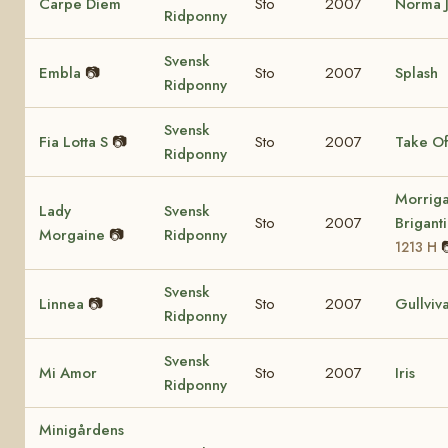
Carpe Diem
Sto
2007
Norma 
Ridponny
Svensk
Embla
📷
Sto
2007
Splash
Ridponny
Svensk
Fia Lotta S
📷
Sto
2007
Take Of
Ridponny
Morrig
Lady
Svensk
Sto
2007
Brigant
Morgaine
📷
Ridponny
1213 H
Svensk
Linnea
📷
Sto
2007
Gullviv
Ridponny
Svensk
Mi Amor
Sto
2007
Iris
Ridponny
Minigårdens