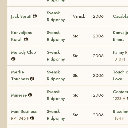
Svensk
Jack Spratt
📷
Valack
2006
Casabl
Ridponny
Konvaljens
Svensk
Konvalj
Sto
2006
Korall
📷
Ridponny
Emma
Melody Club
Svensk
Fanny
R
Sto
2006
📷
Ridponny
1310 H
Merlie
Svensk
Touch o
Sto
2006
Touchess
📷
Ridponny
Love
Svensk
Contes
Minesse
📷
Sto
2006
Ridponny
1228 H
Mini Business
Svensk
Bisseli
Sto
2006
📷
Ridponny
RP 1345 F
1184 F