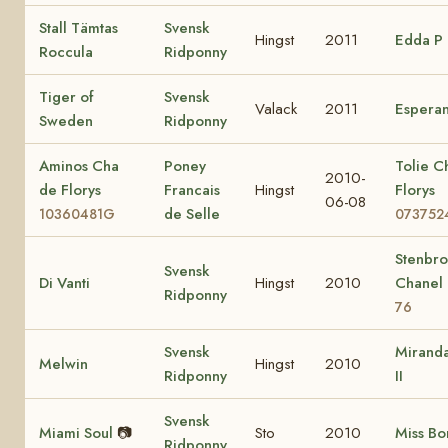
Stall Tämtas
Svensk
Hingst
2011
Edda P
Roccula
Ridponny
Tiger of
Svensk
Valack
2011
Espera
Sweden
Ridponny
Aminos Cha
Poney
Tolie C
2010-
de Florys
Francais
Hingst
Florys
06-08
de Selle
10360481G
073752
Stenbr
Svensk
Di Vanti
Hingst
2010
Chanel
Ridponny
76
Svensk
Miranda
Melwin
Hingst
2010
Ridponny
II
Svensk
Miami Soul
📷
Sto
2010
Miss Bo
Ridponny