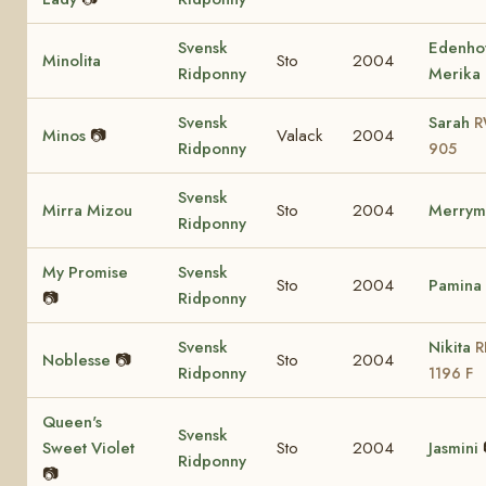
Svensk
Edenho
Minolita
Sto
2004
Ridponny
Merika
Svensk
Sarah
R
Minos
📷
Valack
2004
Ridponny
905
Svensk
Mirra Mizou
Sto
2004
Merrym
Ridponny
My Promise
Svensk
Sto
2004
Pamina
📷
Ridponny
Svensk
Nikita
R
Noblesse
📷
Sto
2004
Ridponny
1196 F
Queen's
Svensk
Sweet Violet
Sto
2004
Jasmini
Ridponny
📷