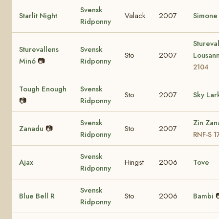
Svensk
Starlit Night
Valack
2007
Simone
Ridponny
Stureva
Sturevallens
Svensk
Sto
2007
Lousan
Minó
📷
Ridponny
2104
Tough Enough
Svensk
Sto
2007
Sky Lar
📷
Ridponny
Svensk
Zin Zan
Zanadu
📷
Sto
2007
Ridponny
RNF-S 1
Svensk
Ajax
Hingst
2006
Tove
Ridponny
Svensk
Blue Bell R
Sto
2006
Bambi
Ridponny