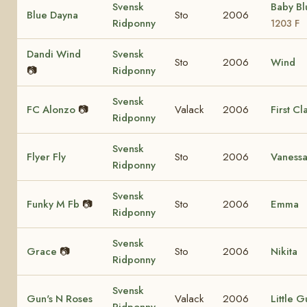
Svensk
Baby B
Blue Dayna
Sto
2006
Ridponny
1203 F
Dandi Wind
Svensk
Sto
2006
Wind
📷
Ridponny
Svensk
FC Alonzo
📷
Valack
2006
First Cl
Ridponny
Svensk
Flyer Fly
Sto
2006
Vaness
Ridponny
Svensk
Funky M Fb
📷
Sto
2006
Emma
Ridponny
Svensk
Grace
📷
Sto
2006
Nikita
Ridponny
Svensk
Gun's N Roses
Valack
2006
Little G
Ridponny