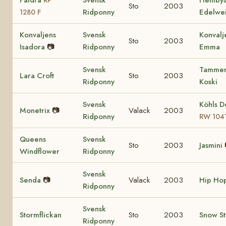
Sto
2003
Ridponny
Edelwe
1280 F
Konvaljens
Svensk
Konvalj
Sto
2003
Isadora
📷
Ridponny
Emma
Svensk
Tamme
Lara Croft
Sto
2003
Ridponny
Koski
Svensk
Köhls D
Monetrix
📷
Valack
2003
Ridponny
RW 104
Queens
Svensk
Sto
2003
Jasmini
Windflower
Ridponny
Svensk
Senda
📷
Valack
2003
Hip Ho
Ridponny
Svensk
Stormflickan
Sto
2003
Snow S
Ridponny