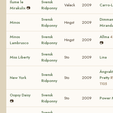
Ilume le
Svensk
Valack
2009
Carro-L
Mirakulix
📷
Ridponny
Svensk
Dimman
Minos
Hingst
2009
Ridponny
Mirand
Minos
Svensk
Allma
4
Hingst
2009
Lambrusco
Ridponny
📷
Svensk
Miss Liberty
Sto
2009
Lina
Ridponny
Ängvakt
Svensk
New York
Sto
2009
Pretty
Ridponny
1105
Oopsy Daisy
Svensk
Sto
2009
Power M
📷
Ridponny
Svensk