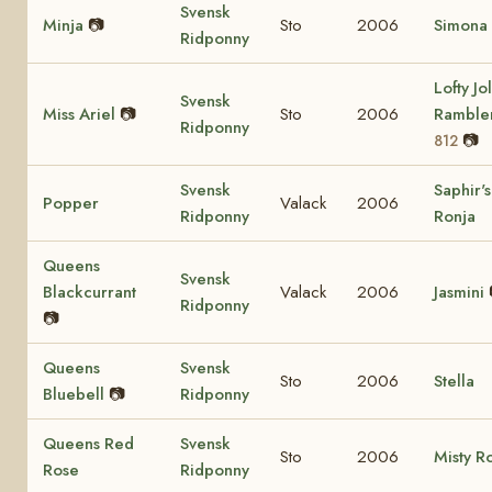
Svensk
Minja
📷
Sto
2006
Simona
Ridponny
Lofty Jol
Svensk
Miss Ariel
📷
Sto
2006
Ramble
Ridponny
📷
812
Svensk
Saphir's
Popper
Valack
2006
Ridponny
Ronja
Queens
Svensk
Blackcurrant
Valack
2006
Jasmini
Ridponny
📷
Queens
Svensk
Sto
2006
Stella
Bluebell
📷
Ridponny
Queens Red
Svensk
Sto
2006
Misty R
Rose
Ridponny