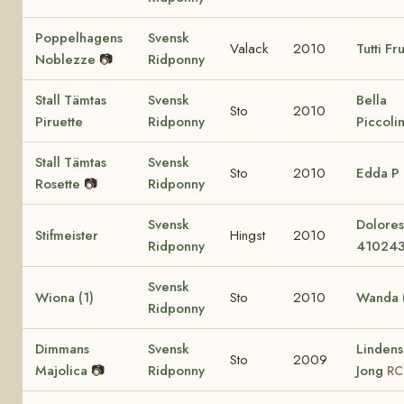
Poppelhagens
Svensk
Valack
2010
Tutti Fru
Noblezze
📷
Ridponny
Stall Tämtas
Svensk
Bella
Sto
2010
Piruette
Ridponny
Piccoli
Stall Tämtas
Svensk
Sto
2010
Edda P
Rosette
📷
Ridponny
Svensk
Dolore
Stifmeister
Hingst
2010
Ridponny
41024
Svensk
Wiona (1)
Sto
2010
Wanda (
Ridponny
Dimmans
Svensk
Lindens
Sto
2009
Majolica
📷
Ridponny
Jong
RC