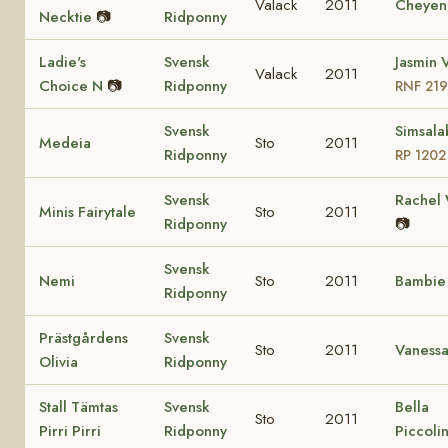
Valack
2011
Cheyen
Necktie
📷
Ridponny
Ladie's
Svensk
Jasmin V
Valack
2011
Choice N
📷
Ridponny
RNF 21
Svensk
Simsala
Medeia
Sto
2011
Ridponny
RP 1202
Svensk
Rachel
Minis Fairytale
Sto
2011
Ridponny
📷
Svensk
Nemi
Sto
2011
Bambi
Ridponny
Prästgårdens
Svensk
Sto
2011
Vaness
Olivia
Ridponny
Stall Tämtas
Svensk
Bella
Sto
2011
Pirri Pirri
Ridponny
Piccoli