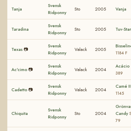
Svensk
Tanja
Sto
2005
Vanja
Ridponny
Svensk
Taradina
Sto
2005
Tuv-Sta
Ridponny
Svensk
Bisseli
Texas
📷
Valack
2005
Ridponny
1184 F
Svensk
Acácio
Ac'cimo
📷
Valack
2004
Ridponny
389
Svensk
Camé I
Cadetto
📷
Valack
2004
Ridponny
1145
Grönva
Svensk
Chiquita
Sto
2004
Candy
Ridponny
79