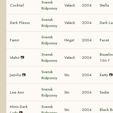
Svensk
Cocktail
Valack
2004
Stella
Ridponny
Svensk
Dark Plexus
Valack
2004
Dark La
Ridponny
Svensk
Famir
Hingst
2004
Facet
Ridponny
Svensk
Bisseli
Idaho
📷
Valack
2004
Ridponny
1184 F
Svensk
Jamilia
📷
Sto
2004
Ketty
📷
Ridponny
Svensk
Lee Ann
Sto
2004
Sadie
Ridponny
Minis Dark
Svensk
Sto
2004
Black B
Lady
📷
Ridponny