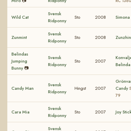
Miró
📷
Ridponny
RC 136
Svensk
Wild Cat
Sto
2008
Simona
Ridponny
Svensk
Zunmint
Sto
2008
Zunzhi
Ridponny
Belindas
Svensk
Konvalj
Jumping
Sto
2007
Ridponny
Belinda
Bunny
📷
Grönva
Svensk
Candy Man
Hingst
2007
Candy
Ridponny
79
Svensk
Cara Mia
Sto
2007
Joy Stic
Ridponny
Svensk