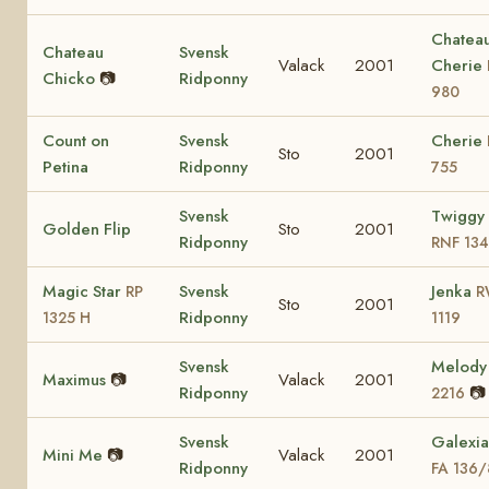
Chatea
Chateau
Svensk
Valack
2001
Cherie
Chicko
📷
Ridponny
980
Count on
Svensk
Cherie
Sto
2001
Petina
Ridponny
755
Svensk
Twiggy 
Golden Flip
Sto
2001
Ridponny
RNF 13
Magic Star
Svensk
Jenka
RP
R
Sto
2001
Ridponny
1325 H
1119
Svensk
Melod
Maximus
📷
Valack
2001
Ridponny
📷
2216
Svensk
Galexia
Mini Me
📷
Valack
2001
Ridponny
FA 136/