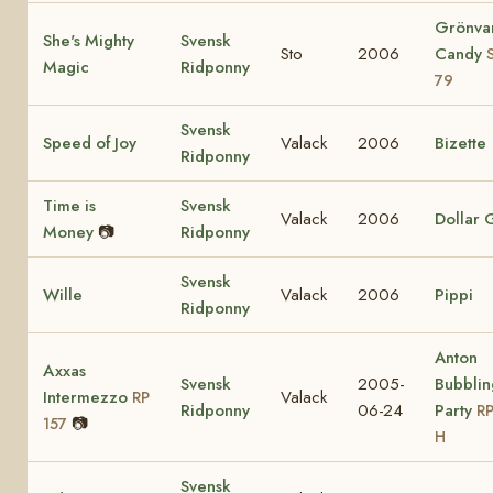
Grönva
She's Mighty
Svensk
Sto
2006
Candy
Magic
Ridponny
79
Svensk
Speed of Joy
Valack
2006
Bizette
Ridponny
Time is
Svensk
Valack
2006
Dollar G
Money
📷
Ridponny
Svensk
Wille
Valack
2006
Pippi
Ridponny
Anton
Axxas
Svensk
2005-
Bubblin
Intermezzo
Valack
RP
Ridponny
06-24
Party
RP
📷
157
H
Svensk