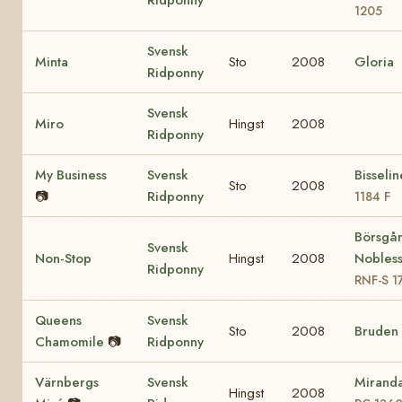
1205
Svensk
Minta
Sto
2008
Gloria
Ridponny
Svensk
Miro
Hingst
2008
Ridponny
My Business
Svensk
Bisseli
Sto
2008
📷
Ridponny
1184 F
Börsgå
Svensk
Non-Stop
Hingst
2008
Nobles
Ridponny
RNF-S 1
Queens
Svensk
Sto
2008
Bruden
Chamomile
📷
Ridponny
Värnbergs
Svensk
Mirand
Hingst
2008