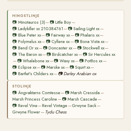
HINGSTLINJE
📷
Minotauros (3)
📷
Little Boy
—
—
📷
Ladykiller xx 210384761
📷
Sailing Light xx
—
—
📷
Blue Peter xx
📷
Fairway xx
📷
Phalaris xx
—
—
—
📷
Polymelus xx
📷
Cyllene xx
📷
Bona Vista xx
—
—
—
📷
Bend Or xx
📷
Doncaster xx
📷
Stockwell xx
—
—
—
📷
The Baron xx
📷
Birdcatcher xx
📷
Sir Hercules xx
—
—
📷
Whalebone xx
📷
Waxy xx
📷
Pot8os xx
—
—
—
—
📷
Eclipse xx
📷
Marske xx
📷
Squirt xx
—
—
—
📷
Bartlet's Childers xx
📷
Darley Arabian ox
—
STOLINJE
📷
Ängvaktarns Comtesse
📷
Marsh Cressida
—
—
Marsh Princess Caroline
📷
Marsh Cascade
—
—
📷
Revel Vine
Revel Vintage
Grwyne Sack
—
—
—
Grwyne Flower
Tydu Chess
—