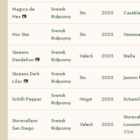
Magica de
Svensk
Sto
2005
Casabl
Hex
📷
Ridponny
Svensk
Nor Star
Sto
2005
Vaness
Ridponny
Queens
Svensk
Valack
2005
Stella
Dandelion
📷
Ridponny
Queens Dark
Svensk
Sto
2005
Jasmini
Lilac
📷
Ridponny
Svensk
Schilli Pepper
Hingst
2005
Schamil
Ridponny
Stureva
Sturevallens
Svensk
Valack
2005
Lousan
San Diego
Ridponny
2104