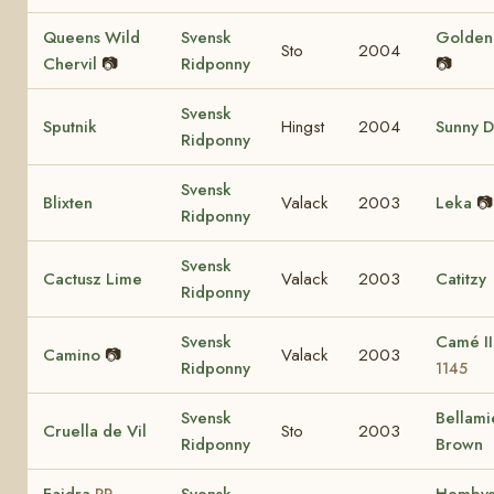
Queens Wild
Svensk
Golden 
Sto
2004
Chervil
📷
Ridponny
📷
Svensk
Sputnik
Hingst
2004
Sunny D
Ridponny
Svensk
Blixten
Valack
2003
Leka
📷
Ridponny
Svensk
Cactusz Lime
Valack
2003
Catitzy
Ridponny
Svensk
Camé I
Camino
📷
Valack
2003
Ridponny
1145
Svensk
Bellami
Cruella de Vil
Sto
2003
Ridponny
Brown
Faidra
Svensk
Hemby
RP