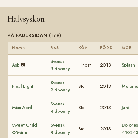
Halvsyskon
PÅ FADERSIDAN (179)
NAMN
RAS
KÖN
FÖDD
MOR
Svensk
Ask
📷
Hingst
2013
Splash
Ridponny
Svensk
Final Light
Sto
2013
Melani
Ridponny
Svensk
Miss April
Sto
2013
Jani
Ridponny
Sweet Child
Svensk
Dolore
Sto
2013
O'Mine
Ridponny
41024