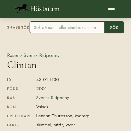
Häststam
SÖK
SNABBSÖK
Raser
›
Svensk Ridponny
Clintan
43-01-1130
ID
2001
FÖDD
Svensk Ridponny
RAS
Valack
KÖN
Lennart Thuresson, Mörarp
UPPFÖDARE
skimmel, vtfrff, vtvbf
FÄRG