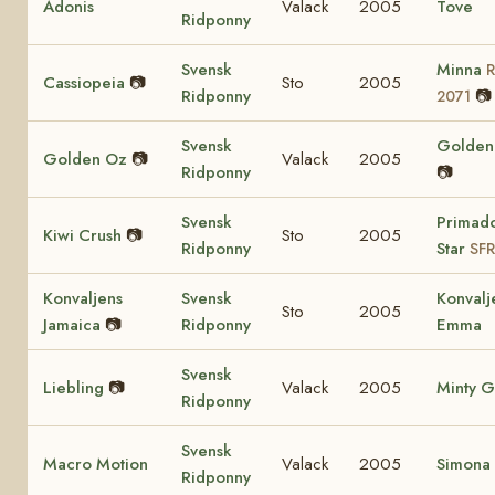
Adonis
Valack
2005
Tove
Ridponny
Svensk
Minna
Cassiopeia
📷
Sto
2005
Ridponny
📷
2071
Svensk
Golden 
Golden Oz
📷
Valack
2005
Ridponny
📷
Svensk
Primad
Kiwi Crush
📷
Sto
2005
Ridponny
Star
SFR
Konvaljens
Svensk
Konvalj
Sto
2005
Jamaica
📷
Ridponny
Emma
Svensk
Liebling
📷
Valack
2005
Minty G
Ridponny
Svensk
Macro Motion
Valack
2005
Simona
Ridponny