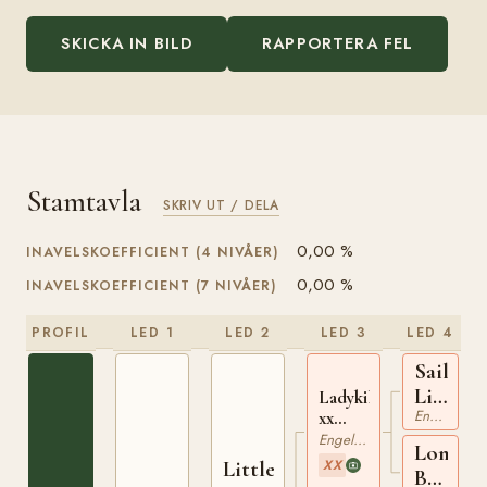
SKICKA IN BILD
RAPPORTERA FEL
Stamtavla
SKRIV UT / DELA
0,00 %
INAVELSKOEFFICIENT (4 NIVÅER)
0,00 %
INAVELSKOEFFICIENT (7 NIVÅER)
PROFIL
LED 1
LED 2
LED 3
LED 4
Sailing
Light
Ladykiller
Engelskt Fullblod
xx
xx
210384761
Engelskt Fullblod
Lone
Little
XX
Beech