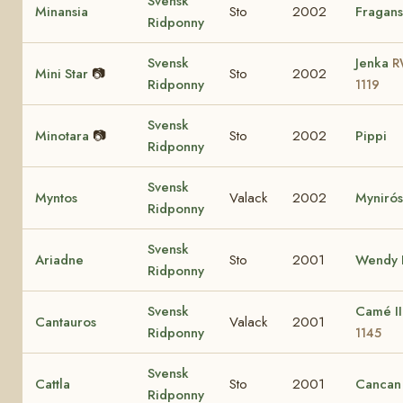
Svensk
Minansia
Sto
2002
Fragans
Ridponny
Svensk
Jenka
R
Mini Star
📷
Sto
2002
Ridponny
1119
Svensk
Minotara
📷
Sto
2002
Pippi
Ridponny
Svensk
Myntos
Valack
2002
Myniró
Ridponny
Svensk
Ariadne
Sto
2001
Wendy I
Ridponny
Svensk
Camé I
Cantauros
Valack
2001
Ridponny
1145
Svensk
Cattla
Sto
2001
Cancan
Ridponny