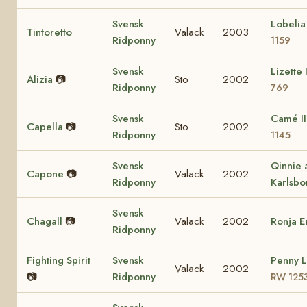
Svensk
Lobeli
Tintoretto
Valack
2003
Ridponny
1159
Svensk
Lizette 
Alizia
📷
Sto
2002
Ridponny
769
Svensk
Camé I
Capella
📷
Sto
2002
Ridponny
1145
Svensk
Qinnie 
Capone
📷
Valack
2002
Ridponny
Karlsbo
Svensk
Chagall
📷
Valack
2002
Ronja 
Ridponny
Fighting Spirit
Svensk
Penny 
Valack
2002
📷
Ridponny
RW 125