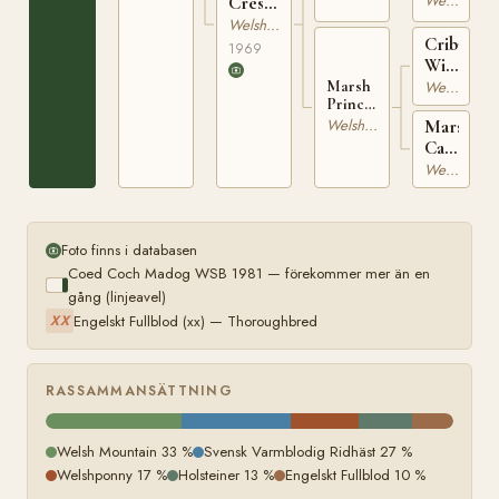
Welsh Mountain
Cressida
WSB
RWM
Welsh Mountain
9296
Criban
106
1969
Winston
WSB
Welsh Mountain
Marsh
Princess
1705
Caroline
Welsh Mountain
Marsh
WSB
Cascade
10929
WSB
Welsh Mountain
10277
Foto finns i databasen
Coed Coch Madog WSB 1981 — förekommer mer än en
gång (linjeavel)
Engelskt Fullblod (xx) — Thoroughbred
XX
RASSAMMANSÄTTNING
Welsh Mountain 33 %
Svensk Varmblodig Ridhäst 27 %
Welshponny 17 %
Holsteiner 13 %
Engelskt Fullblod 10 %