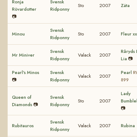
Ronja
Svensk
Sto
2007
Zäta
Rövardotter
Ridponny
📷
Svensk
Minou
Sto
2007
Fleur xx
Ridponny
Svensk
Råryds 
Mr Miniver
Valack
2007
Ridponny
Lia
📷
Pearl's Minos
Svensk
Pearl
R
Valack
2007
📷
Ridponny
899
Lady
Queen of
Svensk
Sto
2007
Bumble
Diamonds
📷
Ridponny
📷
Svensk
Rubitauros
Valack
2007
Rubina
Ridponny