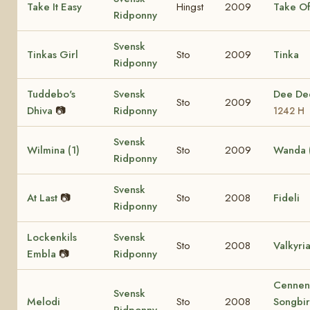
Take It Easy
Hingst
2009
Take Of
Ridponny
Svensk
Tinkas Girl
Sto
2009
Tinka
Ridponny
Tuddebo's
Svensk
Dee D
Sto
2009
Dhiva
📷
Ridponny
1242 H
Svensk
Wilmina (1)
Sto
2009
Wanda (
Ridponny
Svensk
At Last
📷
Sto
2008
Fideli
Ridponny
Lockenkils
Svensk
Sto
2008
Valkyri
Embla
📷
Ridponny
Cennen
Svensk
Melodi
Sto
2008
Songbi
Ridponny