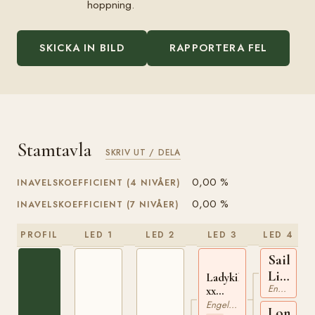
hoppning.
SKICKA IN BILD
RAPPORTERA FEL
Stamtavla
SKRIV UT / DELA
0,00 %
INAVELSKOEFFICIENT (4 NIVÅER)
0,00 %
INAVELSKOEFFICIENT (7 NIVÅER)
PROFIL
LED 1
LED 2
LED 3
LED 4
Sailing
Light
Ladykiller
Engelskt Fullblod
xx
xx
210384761
Engelskt Fullblod
Lone