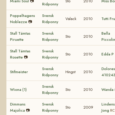
Miami Soul
📷
Sto
2010
Miss Bo
Ridponny
Poppelhagens
Svensk
Valack
2010
Tutti Fru
Noblezze
📷
Ridponny
Stall Tämtas
Svensk
Bella
Sto
2010
Piruette
Ridponny
Piccoli
Stall Tämtas
Svensk
Sto
2010
Edda P
Rosette
📷
Ridponny
Svensk
Dolore
Stifmeister
Hingst
2010
Ridponny
41024
Svensk
Wiona (1)
Sto
2010
Wanda (
Ridponny
Dimmans
Svensk
Lindens
Sto
2009
Majolica
📷
Ridponny
Jong
RC