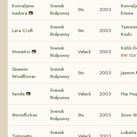
Konvaljens
Svensk
Konvalj
Sto
2003
Isadora
📷
Ridponny
Emma
Svensk
Tamme
Lara Croft
Sto
2003
Ridponny
Koski
Svensk
Köhls D
Monetrix
📷
Valack
2003
Ridponny
RW 104
Queens
Svensk
Sto
2003
Jasmini
Windflower
Ridponny
Svensk
Senda
📷
Valack
2003
Hip Ho
Ridponny
Svensk
Stormflickan
Sto
2003
Snow S
Ridponny
Svensk
Lobeli
Tintoretto
Valack
2003