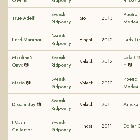
O'Mine
Ridponny
41024
Svensk
Poetic
True Adelfi
Sto
2013
Ridponny
Medea
Svensk
Lord Marabou
Hingst
2012
Lady Li
Ridponny
Mariline's
Svensk
Lola I
R
Valack
2012
Onyx
📷
Ridponny
📷
H
Svensk
Poetic
Mario
📷
Valack
2012
Ridponny
Medea
Svensk
Dream Boy
📷
Valack
2011
A'nicka
Ridponny
I Cash
Svensk
Hingst
2011
Dollar G
Collector
Ridponny