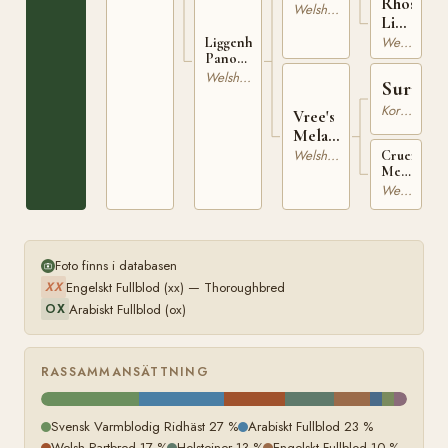
Rhoslan
3210
Welsh Partbred
K
Lively
Lady
Welsh Partbred
Liggenheyvels
Panouscha
1139
20866
Welsh Partbred
Surpris
Korsning / Ras saknas
Vree's
Melanie
11904
Welsh Partbred
Crueninge
Melanie
WSB
Welsh Mountain
2229-
FS2
Foto finns i databasen
Engelskt Fullblod (xx) — Thoroughbred
XX
Arabiskt Fullblod (ox)
OX
RASSAMMANSÄTTNING
Svensk Varmblodig Ridhäst 27 %
Arabiskt Fullblod 23 %
Welsh Partbred 17 %
Holsteiner 13 %
Engelskt Fullblod 10 %