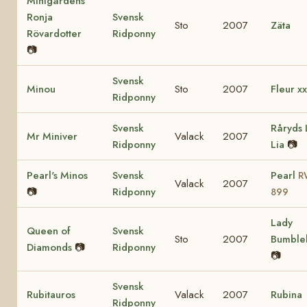
Minigårdens
Ronja
Svensk
Sto
2007
Zäta
Rövardotter
Ridponny
📷
Svensk
Minou
Sto
2007
Fleur xx
Ridponny
Svensk
Råryds 
Mr Miniver
Valack
2007
Ridponny
Lia
📷
Pearl's Minos
Svensk
Pearl
R
Valack
2007
📷
Ridponny
899
Lady
Queen of
Svensk
Sto
2007
Bumble
Diamonds
📷
Ridponny
📷
Svensk
Rubitauros
Valack
2007
Rubina
Ridponny