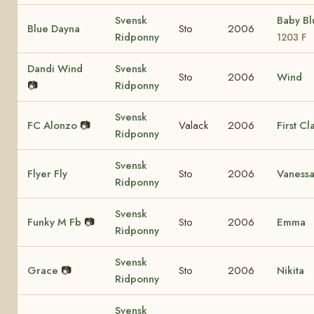
Svensk
Baby B
Blue Dayna
Sto
2006
Ridponny
1203 F
Dandi Wind
Svensk
Sto
2006
Wind
📷
Ridponny
Svensk
FC Alonzo
📷
Valack
2006
First Cl
Ridponny
Svensk
Flyer Fly
Sto
2006
Vaness
Ridponny
Svensk
Funky M Fb
📷
Sto
2006
Emma
Ridponny
Svensk
Grace
📷
Sto
2006
Nikita
Ridponny
Svensk