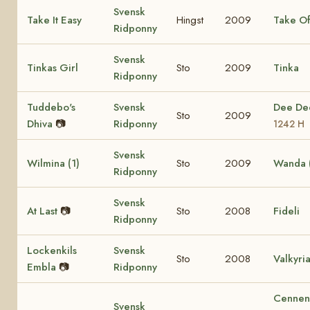
Svensk
Take It Easy
Hingst
2009
Take Of
Ridponny
Svensk
Tinkas Girl
Sto
2009
Tinka
Ridponny
Tuddebo's
Svensk
Dee D
Sto
2009
Dhiva
📷
Ridponny
1242 H
Svensk
Wilmina (1)
Sto
2009
Wanda (
Ridponny
Svensk
At Last
📷
Sto
2008
Fideli
Ridponny
Lockenkils
Svensk
Sto
2008
Valkyri
Embla
📷
Ridponny
Cennen
Svensk