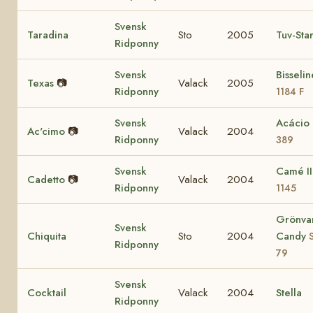
Svensk
Taradina
Sto
2005
Tuv-Sta
Ridponny
Svensk
Bisseli
Texas
📷
Valack
2005
Ridponny
1184 F
Svensk
Acácio
Ac'cimo
📷
Valack
2004
Ridponny
389
Svensk
Camé I
Cadetto
📷
Valack
2004
Ridponny
1145
Grönva
Svensk
Chiquita
Sto
2004
Candy
Ridponny
79
Svensk
Cocktail
Valack
2004
Stella
Ridponny