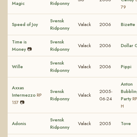
Magic
Ridponny
79
Svensk
Speed of Joy
Valack
2006
Bizette
Ridponny
Time is
Svensk
Valack
2006
Dollar G
Money
📷
Ridponny
Svensk
Wille
Valack
2006
Pippi
Ridponny
Anton
Axxas
Svensk
2005-
Bubblin
Intermezzo
Valack
RP
Ridponny
06-24
Party
RP
📷
157
H
Svensk
Adonis
Valack
2005
Tove
Ridponny