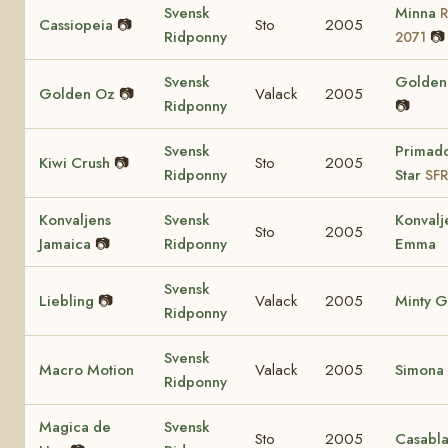
Svensk
Minna
Cassiopeia
📷
Sto
2005
Ridponny
📷
2071
Svensk
Golden 
Golden Oz
📷
Valack
2005
Ridponny
📷
Svensk
Primad
Kiwi Crush
📷
Sto
2005
Ridponny
Star
SFR
Konvaljens
Svensk
Konvalj
Sto
2005
Jamaica
📷
Ridponny
Emma
Svensk
Liebling
📷
Valack
2005
Minty G
Ridponny
Svensk
Macro Motion
Valack
2005
Simona
Ridponny
Magica de
Svensk
Sto
2005
Casabl