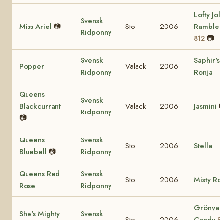
Lofty Jol
Svensk
Miss Ariel
📷
Sto
2006
Ramble
Ridponny
📷
812
Svensk
Saphir's
Popper
Valack
2006
Ridponny
Ronja
Queens
Svensk
Blackcurrant
Valack
2006
Jasmini
Ridponny
📷
Queens
Svensk
Sto
2006
Stella
Bluebell
📷
Ridponny
Queens Red
Svensk
Sto
2006
Misty R
Rose
Ridponny
Grönva
She's Mighty
Svensk
Sto
2006
Candy