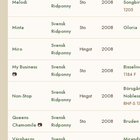
Melodi
Sto
2008
Songbi
Ridponny
1205
Svensk
Minta
Sto
2008
Gloria
Ridponny
Svensk
Miro
Hingst
2008
Ridponny
My Business
Svensk
Bisseli
Sto
2008
📷
Ridponny
1184 F
Börsgå
Svensk
Non-Stop
Hingst
2008
Nobles
Ridponny
RNF-S 1
Queens
Svensk
Sto
2008
Bruden
Chamomile
📷
Ridponny
Värnbergs
Svensk
Mirand