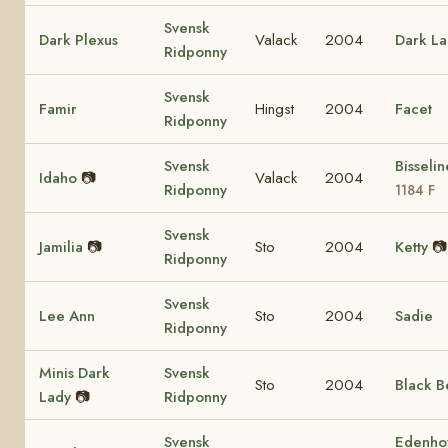
Svensk
Dark Plexus
Valack
2004
Dark La
Ridponny
Svensk
Famir
Hingst
2004
Facet
Ridponny
Svensk
Bisseli
Idaho
📷
Valack
2004
Ridponny
1184 F
Svensk
Jamilia
📷
Sto
2004
Ketty
📷
Ridponny
Svensk
Lee Ann
Sto
2004
Sadie
Ridponny
Minis Dark
Svensk
Sto
2004
Black B
Lady
📷
Ridponny
Svensk
Edenho