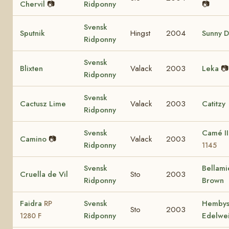
Chervil
📷
Ridponny
📷
Svensk
Sputnik
Hingst
2004
Sunny D
Ridponny
Svensk
Blixten
Valack
2003
Leka
📷
Ridponny
Svensk
Cactusz Lime
Valack
2003
Catitzy
Ridponny
Svensk
Camé I
Camino
📷
Valack
2003
Ridponny
1145
Svensk
Bellami
Cruella de Vil
Sto
2003
Ridponny
Brown
Faidra
Svensk
Hemby
RP
Sto
2003
Ridponny
Edelwe
1280 F