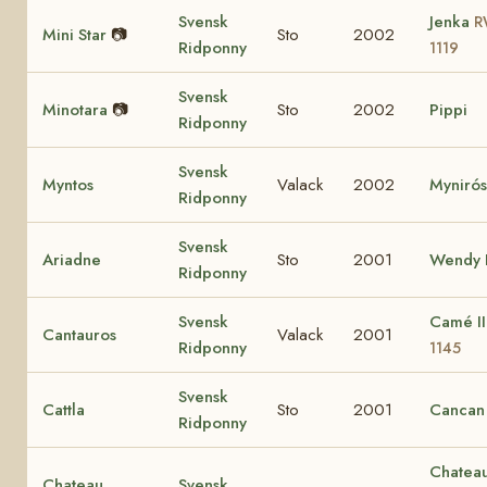
Svensk
Jenka
R
Mini Star
📷
Sto
2002
Ridponny
1119
Svensk
Minotara
📷
Sto
2002
Pippi
Ridponny
Svensk
Myntos
Valack
2002
Myniró
Ridponny
Svensk
Ariadne
Sto
2001
Wendy I
Ridponny
Svensk
Camé I
Cantauros
Valack
2001
Ridponny
1145
Svensk
Cattla
Sto
2001
Cancan
Ridponny
Chatea
Chateau
Svensk