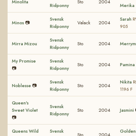
Minolita
Sto
2004
Ridponny
Merika
Svensk
Sarah
R
Minos
📷
Valack
2004
Ridponny
905
Svensk
Mirra Mizou
Sto
2004
Merrym
Ridponny
My Promise
Svensk
Sto
2004
Pamina
📷
Ridponny
Svensk
Nikita
R
Noblesse
📷
Sto
2004
Ridponny
1196 F
Queen's
Svensk
Sweet Violet
Sto
2004
Jasmini
Ridponny
📷
Queens Wild
Svensk
Golden 
Sto
2004