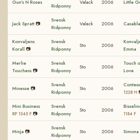
Gun's N Roses
Valack
2006
Little G
Ridponny
Svensk
Jack Spratt
📷
Valack
2006
Casabl
Ridponny
Konvaljens
Svensk
Konvalj
Sto
2006
Korall
📷
Ridponny
Emma
Merlie
Svensk
Touch o
Sto
2006
Touchess
📷
Ridponny
Love
Svensk
Contes
Minesse
📷
Sto
2006
Ridponny
1228 H
Mini Business
Svensk
Bisseli
Sto
2006
📷
Ridponny
RP 1345 F
1184 F
Svensk
Minja
📷
Sto
2006
Simona
Ridponny