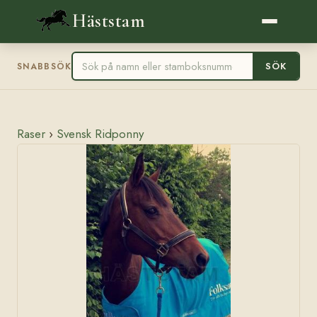
Häststam
SÖK
SNABBSÖK
Raser
›
Svensk Ridponny