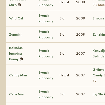
Hingst
2008
Miró
📷
Ridponny
RC 136
Svensk
Wild Cat
Sto
2008
Simona
Ridponny
Svensk
Zunmint
Sto
2008
Zunzhi
Ridponny
Belindas
Svensk
Konvalj
Jumping
Sto
2007
Ridponny
Belinda
Bunny
📷
Grönva
Svensk
Candy Man
Hingst
2007
Candy
Ridponny
79
Svensk
Cara Mia
Sto
2007
Joy Stic
Ridponny