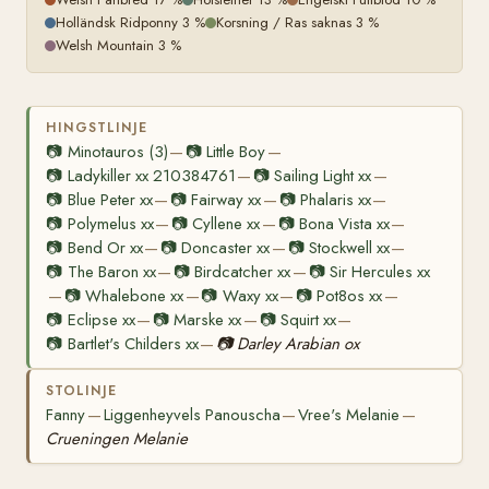
Holländsk Ridponny 3 %
Korsning / Ras saknas 3 %
Welsh Mountain 3 %
HINGSTLINJE
📷
Minotauros (3)
📷
Little Boy
—
—
📷
Ladykiller xx 210384761
📷
Sailing Light xx
—
—
📷
Blue Peter xx
📷
Fairway xx
📷
Phalaris xx
—
—
—
📷
Polymelus xx
📷
Cyllene xx
📷
Bona Vista xx
—
—
—
📷
Bend Or xx
📷
Doncaster xx
📷
Stockwell xx
—
—
—
📷
The Baron xx
📷
Birdcatcher xx
📷
Sir Hercules xx
—
—
📷
Whalebone xx
📷
Waxy xx
📷
Pot8os xx
—
—
—
—
📷
Eclipse xx
📷
Marske xx
📷
Squirt xx
—
—
—
📷
Bartlet's Childers xx
📷
Darley Arabian ox
—
STOLINJE
Fanny
Liggenheyvels Panouscha
Vree's Melanie
—
—
—
Crueningen Melanie