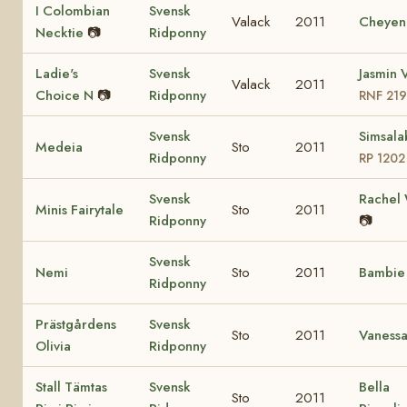
I Colombian
Svensk
Valack
2011
Cheyen
Necktie
📷
Ridponny
Ladie's
Svensk
Jasmin V
Valack
2011
Choice N
📷
Ridponny
RNF 21
Svensk
Simsala
Medeia
Sto
2011
Ridponny
RP 1202
Svensk
Rachel
Minis Fairytale
Sto
2011
Ridponny
📷
Svensk
Nemi
Sto
2011
Bambi
Ridponny
Prästgårdens
Svensk
Sto
2011
Vaness
Olivia
Ridponny
Stall Tämtas
Svensk
Bella
Sto
2011