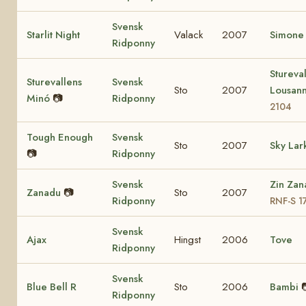
Svensk
Starlit Night
Valack
2007
Simone
Ridponny
Stureva
Sturevallens
Svensk
Sto
2007
Lousan
Minó
📷
Ridponny
2104
Tough Enough
Svensk
Sto
2007
Sky Lar
📷
Ridponny
Svensk
Zin Zan
Zanadu
📷
Sto
2007
Ridponny
RNF-S 1
Svensk
Ajax
Hingst
2006
Tove
Ridponny
Svensk
Blue Bell R
Sto
2006
Bambi
Ridponny