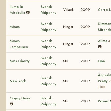
Ilume le
Svensk
Valack
2009
Carro-L
Mirakulix
📷
Ridponny
Svensk
Dimman
Minos
Hingst
2009
Ridponny
Mirand
Minos
Svensk
Allma
4
Hingst
2009
Lambrusco
Ridponny
📷
Svensk
Miss Liberty
Sto
2009
Lina
Ridponny
Ängvakt
Svensk
New York
Sto
2009
Pretty
Ridponny
1105
Oopsy Daisy
Svensk
Sto
2009
Power M
📷
Ridponny