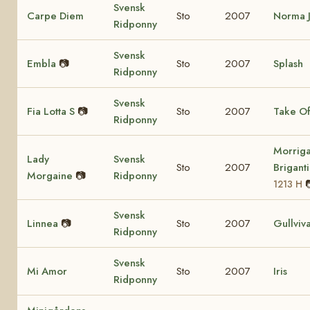
Svensk
Carpe Diem
Sto
2007
Norma 
Ridponny
Svensk
Embla
📷
Sto
2007
Splash
Ridponny
Svensk
Fia Lotta S
📷
Sto
2007
Take Of
Ridponny
Morrig
Lady
Svensk
Sto
2007
Brigant
Morgaine
📷
Ridponny
1213 H
Svensk
Linnea
📷
Sto
2007
Gullviv
Ridponny
Svensk
Mi Amor
Sto
2007
Iris
Ridponny