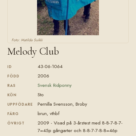
Foto: Matilda Suikki
Melody Club
43-06-1064
ID
2006
FÖDD
Svensk Ridponny
RAS
Sto
KÖN
Pernilla Svensson, Broby
UPPFÖDARE
brun, vthbf
FÄRG
2009 - Visad på 3-årstest med 8-8-7-8-7-
ÖVRIGT
7=45p gångarter och 8-8-7-7-8-8=46p