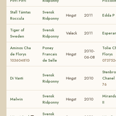
Pirri Pirri
Ridponny
Piccoli
Stall Tämtas
Svensk
Hingst
2011
Edda P
Roccula
Ridponny
Tiger of
Svensk
Valack
2011
Espera
Sweden
Ridponny
Aminos Cha
Poney
Tolie C
2010-
de Florys
Francais
Hingst
Florys
06-08
de Selle
10360481G
073752
Stenbr
Svensk
Di Vanti
Hingst
2010
Chanel
Ridponny
76
Svensk
Miranda
Melwin
Hingst
2010
Ridponny
II
Svensk