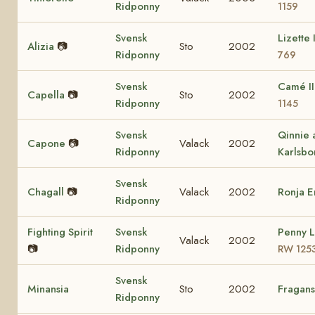
Ridponny
1159
Svensk
Lizette 
Alizia
📷
Sto
2002
Ridponny
769
Svensk
Camé I
Capella
📷
Sto
2002
Ridponny
1145
Svensk
Qinnie 
Capone
📷
Valack
2002
Ridponny
Karlsbo
Svensk
Chagall
📷
Valack
2002
Ronja 
Ridponny
Fighting Spirit
Svensk
Penny 
Valack
2002
📷
Ridponny
RW 125
Svensk
Minansia
Sto
2002
Fragans
Ridponny