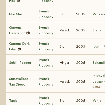
Hex
📷
Ridponny
Svensk
Nor Star
Sto
2005
Vaness
Ridponny
Queens
Svensk
Valack
2005
Stella
Dandelion
📷
Ridponny
Queens Dark
Svensk
Sto
2005
Jasmini
Lilac
📷
Ridponny
Svensk
Schilli Pepper
Hingst
2005
Schamil
Ridponny
Stureva
Sturevallens
Svensk
Valack
2005
Lousan
San Diego
Ridponny
2104
Svensk
Tanja
Sto
2005
Vanja
Ridponny