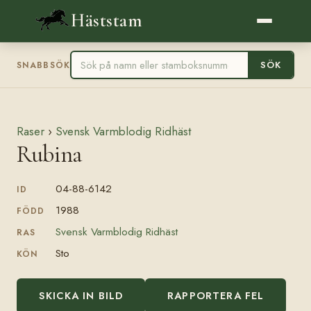
Häststam
SÖK
SNABBSÖK
Raser
›
Svensk Varmblodig Ridhäst
Rubina
04-88-6142
ID
1988
FÖDD
Svensk Varmblodig Ridhäst
RAS
Sto
KÖN
SKICKA IN BILD
RAPPORTERA FEL