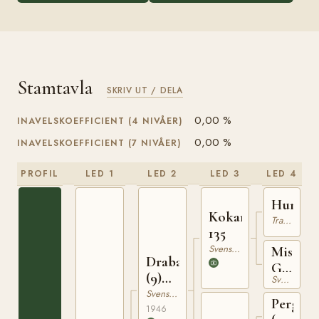
Stamtavla
SKRIV UT / DELA
0,00 %
INAVELSKOEFFICIENT (4 NIVÅER)
0,00 %
INAVELSKOEFFICIENT (7 NIVÅER)
PROFIL
LED 1
LED 2
LED 3
LED 4
Humani
Kokard
Trakehner
135
Svensk Varmblodig Ridhäst
Miss
Drabant
G.
(9)
Svensk Varmblodig Ridhäst
RÄSK
315
Svensk Varmblodig Ridhäst
2117
Pergam
1946