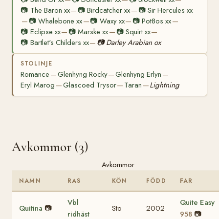
📷
The Baron xx
📷
Birdcatcher xx
📷
Sir Hercules xx
—
—
📷
Whalebone xx
📷
Waxy xx
📷
Pot8os xx
—
—
—
—
📷
Eclipse xx
📷
Marske xx
📷
Squirt xx
—
—
—
📷
Bartlet's Childers xx
📷
Darley Arabian ox
—
STOLINJE
Romance
Glenhyng Rocky
Glenhyng Erlyn
—
—
—
Eryl Marog
Glascoed Trysor
Taran
Lightning
—
—
—
Avkommor (3)
Avkommor
NAMN
RAS
KÖN
FÖDD
FAR
Vbl
Quite Easy
Quitina
📷
Sto
2002
ridhäst
📷
958