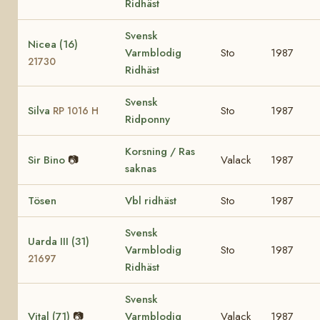
Ridhäst
Svensk
Nicea (16)
Varmblodig
Sto
1987
21730
Ridhäst
Svensk
Silva
Sto
1987
RP 1016 H
Ridponny
Korsning / Ras
Sir Bino
📷
Valack
1987
saknas
Tösen
Vbl ridhäst
Sto
1987
Svensk
Uarda III (31)
Varmblodig
Sto
1987
21697
Ridhäst
Svensk
Vital (71)
📷
Varmblodig
Valack
1987