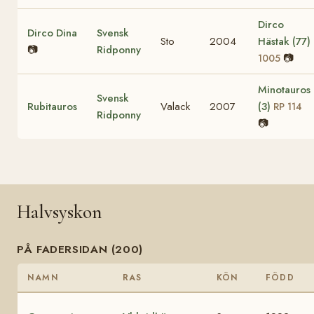
Dirco
Dirco Dina
Svensk
Sto
2004
Hästak (77)
📷
Ridponny
📷
1005
Minotauros
Svensk
Rubitauros
Valack
2007
(3)
RP 114
Ridponny
📷
Halvsyskon
PÅ FADERSIDAN (200)
NAMN
RAS
KÖN
FÖDD