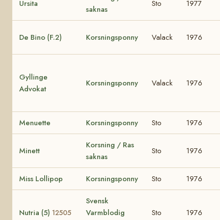
Ursita
Sto
1977
saknas
De Bino (F.2)
Korsningsponny
Valack
1976
Gyllinge
Korsningsponny
Valack
1976
Advokat
Menuette
Korsningsponny
Sto
1976
Korsning / Ras
Minett
Sto
1976
saknas
Miss Lollipop
Korsningsponny
Sto
1976
Svensk
Nutria (5)
Varmblodig
Sto
1976
12505