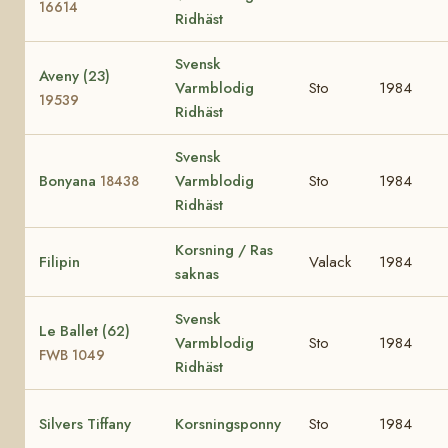
16614
Ridhäst
Svensk
Aveny (23)
Varmblodig
Sto
1984
19539
Ridhäst
Svensk
Bonyana
Varmblodig
Sto
1984
18438
Ridhäst
Korsning / Ras
Filipin
Valack
1984
saknas
Svensk
Le Ballet (62)
Varmblodig
Sto
1984
FWB 1049
Ridhäst
Silvers Tiffany
Korsningsponny
Sto
1984