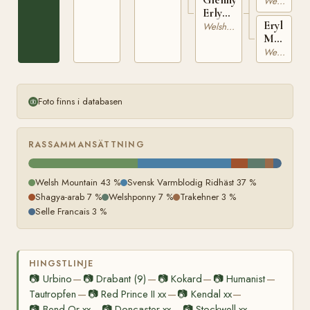
WSB
Welsh Mountain
Erlyn
3033
Eryl
WSB
Welsh Mountain
Marog
15038
WSB
Welsh Mountain
11045
Foto finns i databasen
RASSAMMANSÄTTNING
Welsh Mountain 43 %
Svensk Varmblodig Ridhäst 37 %
Shagya-arab 7 %
Welshponny 7 %
Trakehner 3 %
Selle Francais 3 %
HINGSTLINJE
📷
Urbino
📷
Drabant (9)
📷
Kokard
📷
Humanist
—
—
—
—
Tautropfen
📷
Red Prince II xx
📷
Kendal xx
—
—
—
📷
Bend Or xx
📷
Doncaster xx
📷
Stockwell xx
—
—
—