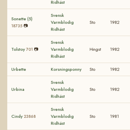
Ridhäst
Svensk
Sonette (5)
Varmblodig
Sto
1982
📷
18735
Ridhäst
Svensk
Tolstoy
📷
Varmblodig
Hingst
1982
701
Ridhäst
Urbette
Korsningsponny
Sto
1982
Svensk
Urbina
Varmblodig
Sto
1982
Ridhäst
Svensk
Cindy
Varmblodig
Sto
1981
23868
Ridhäst