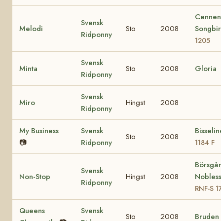
Cennen
Svensk
Melodi
Sto
2008
Songbi
Ridponny
1205
Svensk
Minta
Sto
2008
Gloria
Ridponny
Svensk
Miro
Hingst
2008
Ridponny
My Business
Svensk
Bisseli
Sto
2008
📷
Ridponny
1184 F
Börsgå
Svensk
Non-Stop
Hingst
2008
Nobles
Ridponny
RNF-S 1
Queens
Svensk
Sto
2008
Bruden