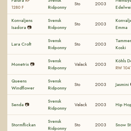
Faidra
Svensk
Hemby
RP
Sto
2003
Ridponny
Edelwe
1280 F
Konvaljens
Svensk
Konvalj
Sto
2003
Isadora
📷
Ridponny
Emma
Svensk
Tamme
Lara Croft
Sto
2003
Ridponny
Koski
Svensk
Köhls D
Monetrix
📷
Valack
2003
Ridponny
RW 104
Queens
Svensk
Sto
2003
Jasmini
Windflower
Ridponny
Svensk
Senda
📷
Valack
2003
Hip Ho
Ridponny
Svensk
Stormflickan
Sto
2003
Snow S
Ridponny