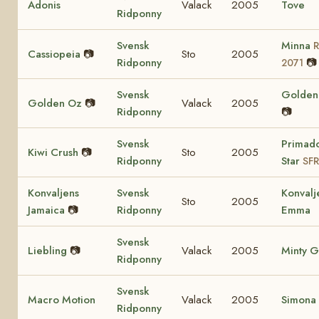
Adonis
Valack
2005
Tove
Ridponny
Svensk
Minna
Cassiopeia
📷
Sto
2005
Ridponny
📷
2071
Svensk
Golden 
Golden Oz
📷
Valack
2005
Ridponny
📷
Svensk
Primad
Kiwi Crush
📷
Sto
2005
Ridponny
Star
SFR
Konvaljens
Svensk
Konvalj
Sto
2005
Jamaica
📷
Ridponny
Emma
Svensk
Liebling
📷
Valack
2005
Minty G
Ridponny
Svensk
Macro Motion
Valack
2005
Simona
Ridponny