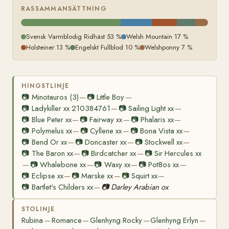
RASSAMMANSÄTTNING
Svensk Varmblodig Ridhäst 53 %
Welsh Mountain 17 %
Holsteiner 13 %
Engelskt Fullblod 10 %
Welshponny 7 %
HINGSTLINJE
📷
Minotauros (3)
📷
Little Boy
—
—
📷
Ladykiller xx 210384761
📷
Sailing Light xx
—
—
📷
Blue Peter xx
📷
Fairway xx
📷
Phalaris xx
—
—
—
📷
Polymelus xx
📷
Cyllene xx
📷
Bona Vista xx
—
—
—
📷
Bend Or xx
📷
Doncaster xx
📷
Stockwell xx
—
—
—
📷
The Baron xx
📷
Birdcatcher xx
📷
Sir Hercules xx
—
—
📷
Whalebone xx
📷
Waxy xx
📷
Pot8os xx
—
—
—
—
📷
Eclipse xx
📷
Marske xx
📷
Squirt xx
—
—
—
📷
Bartlet's Childers xx
📷
Darley Arabian ox
—
STOLINJE
Rubina
Romance
Glenhyng Rocky
Glenhyng Erlyn
—
—
—
—