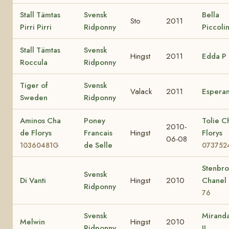
Stall Tämtas
Svensk
Bella
Sto
2011
Pirri Pirri
Ridponny
Piccoli
Stall Tämtas
Svensk
Hingst
2011
Edda P
Roccula
Ridponny
Tiger of
Svensk
Valack
2011
Espera
Sweden
Ridponny
Aminos Cha
Poney
Tolie C
2010-
de Florys
Francais
Hingst
Florys
06-08
de Selle
10360481G
073752
Stenbr
Svensk
Di Vanti
Hingst
2010
Chanel
Ridponny
76
Svensk
Miranda
Melwin
Hingst
2010
Ridponny
II