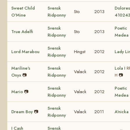
Sweet Child
Svensk
Dolore
Sto
2013
O'Mine
Ridponny
41024
Svensk
Poetic
True Adelfi
Sto
2013
Ridponny
Medea
Svensk
Lord Marabou
Hingst
2012
Lady Li
Ridponny
Mariline's
Svensk
Lola I
R
Valack
2012
Onyx
📷
Ridponny
📷
H
Svensk
Poetic
Mario
📷
Valack
2012
Ridponny
Medea
Svensk
Dream Boy
📷
Valack
2011
A'nicka
Ridponny
I Cash
Svensk