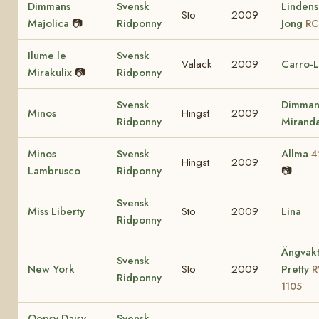
Dimmans
Svensk
Lindens
Sto
2009
Majolica
📷
Ridponny
Jong
RC
Ilume le
Svensk
Valack
2009
Carro-L
Mirakulix
📷
Ridponny
Svensk
Dimman
Minos
Hingst
2009
Ridponny
Mirand
Minos
Svensk
Allma
4
Hingst
2009
Lambrusco
Ridponny
📷
Svensk
Miss Liberty
Sto
2009
Lina
Ridponny
Ängvakt
Svensk
New York
Sto
2009
Pretty
Ridponny
1105
Oopsy Daisy
Svensk