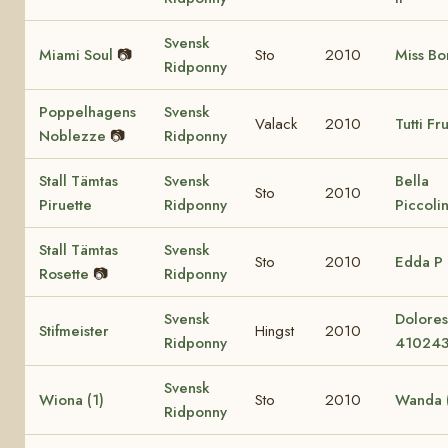
Svensk
Miami Soul
📷
Sto
2010
Miss Bo
Ridponny
Poppelhagens
Svensk
Valack
2010
Tutti Fru
Noblezze
📷
Ridponny
Stall Tämtas
Svensk
Bella
Sto
2010
Piruette
Ridponny
Piccoli
Stall Tämtas
Svensk
Sto
2010
Edda P
Rosette
📷
Ridponny
Svensk
Dolore
Stifmeister
Hingst
2010
Ridponny
41024
Svensk
Wiona (1)
Sto
2010
Wanda (
Ridponny