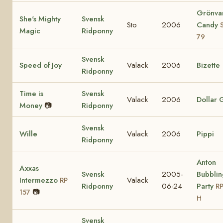
Grönva
She's Mighty
Svensk
Sto
2006
Candy
Magic
Ridponny
79
Svensk
Speed of Joy
Valack
2006
Bizette
Ridponny
Time is
Svensk
Valack
2006
Dollar G
Money
📷
Ridponny
Svensk
Wille
Valack
2006
Pippi
Ridponny
Anton
Axxas
Svensk
2005-
Bubblin
Intermezzo
Valack
RP
Ridponny
06-24
Party
RP
📷
157
H
Svensk