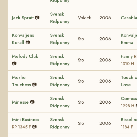
Ridponny
Svensk
Jack Spratt
📷
Valack
2006
Casabl
Ridponny
Konvaljens
Svensk
Konvalj
Sto
2006
Korall
📷
Ridponny
Emma
Melody Club
Svensk
Fanny
R
Sto
2006
📷
Ridponny
1310 H
Merlie
Svensk
Touch o
Sto
2006
Touchess
📷
Ridponny
Love
Svensk
Contes
Minesse
📷
Sto
2006
Ridponny
1228 H
Mini Business
Svensk
Bisseli
Sto
2006
📷
Ridponny
RP 1345 F
1184 F