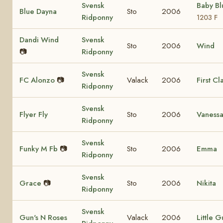
Svensk
Baby B
Blue Dayna
Sto
2006
Ridponny
1203 F
Dandi Wind
Svensk
Sto
2006
Wind
📷
Ridponny
Svensk
FC Alonzo
📷
Valack
2006
First Cl
Ridponny
Svensk
Flyer Fly
Sto
2006
Vaness
Ridponny
Svensk
Funky M Fb
📷
Sto
2006
Emma
Ridponny
Svensk
Grace
📷
Sto
2006
Nikita
Ridponny
Svensk
Gun's N Roses
Valack
2006
Little G