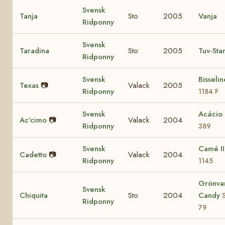
Svensk
Tanja
Sto
2005
Vanja
Ridponny
Svensk
Taradina
Sto
2005
Tuv-Sta
Ridponny
Svensk
Bisseli
Texas
📷
Valack
2005
Ridponny
1184 F
Svensk
Acácio
Ac'cimo
📷
Valack
2004
Ridponny
389
Svensk
Camé I
Cadetto
📷
Valack
2004
Ridponny
1145
Grönva
Svensk
Chiquita
Sto
2004
Candy
Ridponny
79