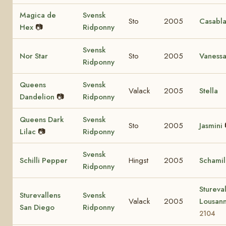
Magica de
Svensk
Sto
2005
Casabl
Hex
📷
Ridponny
Svensk
Nor Star
Sto
2005
Vaness
Ridponny
Queens
Svensk
Valack
2005
Stella
Dandelion
📷
Ridponny
Queens Dark
Svensk
Sto
2005
Jasmini
Lilac
📷
Ridponny
Svensk
Schilli Pepper
Hingst
2005
Schamil
Ridponny
Stureva
Sturevallens
Svensk
Valack
2005
Lousan
San Diego
Ridponny
2104