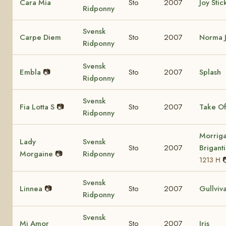
Cara Mia
Sto
2007
Joy Stic
Ridponny
Svensk
Carpe Diem
Sto
2007
Norma 
Ridponny
Svensk
Embla
📷
Sto
2007
Splash
Ridponny
Svensk
Fia Lotta S
📷
Sto
2007
Take Of
Ridponny
Morrig
Lady
Svensk
Sto
2007
Brigant
Morgaine
📷
Ridponny
1213 H
Svensk
Linnea
📷
Sto
2007
Gullviv
Ridponny
Svensk
Mi Amor
Sto
2007
Iris