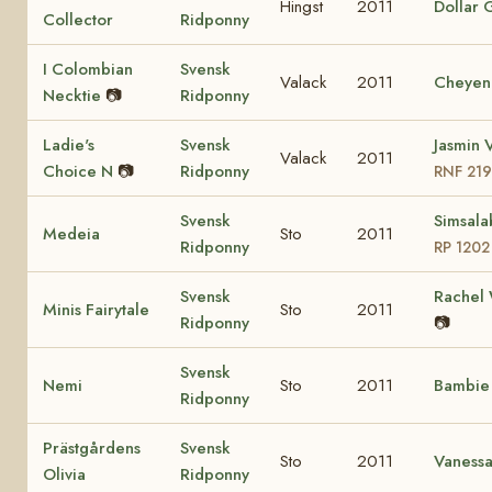
Hingst
2011
Dollar G
Collector
Ridponny
I Colombian
Svensk
Valack
2011
Cheyen
Necktie
📷
Ridponny
Ladie's
Svensk
Jasmin V
Valack
2011
Choice N
📷
Ridponny
RNF 21
Svensk
Simsala
Medeia
Sto
2011
Ridponny
RP 1202
Svensk
Rachel
Minis Fairytale
Sto
2011
Ridponny
📷
Svensk
Nemi
Sto
2011
Bambi
Ridponny
Prästgårdens
Svensk
Sto
2011
Vaness
Olivia
Ridponny