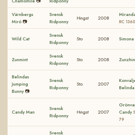
Chamomile
📷
Ridponny
Värnbergs
Svensk
Mirand
Hingst
2008
Miró
📷
Ridponny
RC 136
Svensk
Wild Cat
Sto
2008
Simona
Ridponny
Svensk
Zunmint
Sto
2008
Zunzhi
Ridponny
Belindas
Svensk
Konvalj
Jumping
Sto
2007
Ridponny
Belinda
Bunny
📷
Grönva
Svensk
Candy Man
Hingst
2007
Candy
Ridponny
79
Svensk