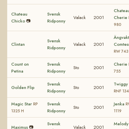
Chatea
Chateau
Svensk
Valack
2001
Cherie
Chicko
📷
Ridponny
980
Ängvakt
Svensk
Clintan
Valack
2001
Comtes
Ridponny
RW 743
Count on
Svensk
Cherie
Sto
2001
Petina
Ridponny
755
Svensk
Twiggy 
Golden Flip
Sto
2001
Ridponny
RNF 13
Magic Star
Svensk
Jenka
RP
R
Sto
2001
Ridponny
1325 H
1119
Svensk
Melod
Maximus
📷
Valack
2001