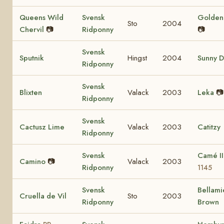
Queens Wild
Svensk
Golden 
Sto
2004
Chervil
📷
Ridponny
📷
Svensk
Sputnik
Hingst
2004
Sunny D
Ridponny
Svensk
Blixten
Valack
2003
Leka
📷
Ridponny
Svensk
Cactusz Lime
Valack
2003
Catitzy
Ridponny
Svensk
Camé I
Camino
📷
Valack
2003
Ridponny
1145
Svensk
Bellami
Cruella de Vil
Sto
2003
Ridponny
Brown