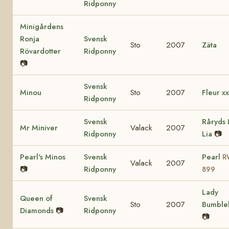
Ridponny
Minigårdens
Ronja
Svensk
Sto
2007
Zäta
Rövardotter
Ridponny
📷
Svensk
Minou
Sto
2007
Fleur xx
Ridponny
Svensk
Råryds 
Mr Miniver
Valack
2007
Ridponny
Lia
📷
Pearl's Minos
Svensk
Pearl
R
Valack
2007
📷
Ridponny
899
Lady
Queen of
Svensk
Sto
2007
Bumble
Diamonds
📷
Ridponny
📷