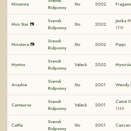
Svensk
Minansia
Sto
2002
Fragans
Ridponny
Svensk
Jenka
R
Mini Star
📷
Sto
2002
Ridponny
1119
Svensk
Minotara
📷
Sto
2002
Pippi
Ridponny
Svensk
Myntos
Valack
2002
Myniró
Ridponny
Svensk
Ariadne
Sto
2001
Wendy I
Ridponny
Svensk
Camé I
Cantauros
Valack
2001
Ridponny
1145
Svensk
Cattla
Sto
2001
Cancan
Ridponny