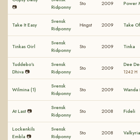
Sto
2009
Power M
📷
Ridponny
Svensk
Take It Easy
Hingst
2009
Take Of
Ridponny
Svensk
Tinkas Girl
Sto
2009
Tinka
Ridponny
Tuddebo's
Svensk
Dee D
Sto
2009
Dhiva
📷
Ridponny
1242 H
Svensk
Wilmina (1)
Sto
2009
Wanda (
Ridponny
Svensk
At Last
📷
Sto
2008
Fideli
Ridponny
Lockenkils
Svensk
Sto
2008
Valkyri
Embla
📷
Ridponny