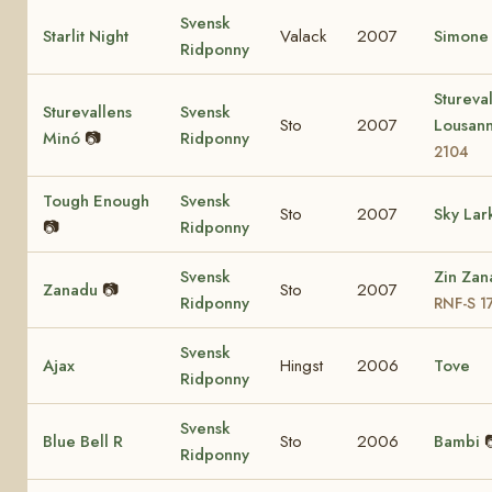
Svensk
Starlit Night
Valack
2007
Simone
Ridponny
Stureva
Sturevallens
Svensk
Sto
2007
Lousan
Minó
📷
Ridponny
2104
Tough Enough
Svensk
Sto
2007
Sky Lar
📷
Ridponny
Svensk
Zin Zan
Zanadu
📷
Sto
2007
Ridponny
RNF-S 1
Svensk
Ajax
Hingst
2006
Tove
Ridponny
Svensk
Blue Bell R
Sto
2006
Bambi
Ridponny