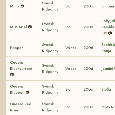
Svensk
Minja
📷
Sto
2006
Simona
Ridponny
Lofty Jol
Svensk
Miss Ariel
📷
Sto
2006
Ramble
Ridponny
📷
812
Svensk
Saphir's
Popper
Valack
2006
Ridponny
Ronja
Queens
Svensk
Blackcurrant
Valack
2006
Jasmini
Ridponny
📷
Queens
Svensk
Sto
2006
Stella
Bluebell
📷
Ridponny
Queens Red
Svensk
Sto
2006
Misty R
Rose
Ridponny