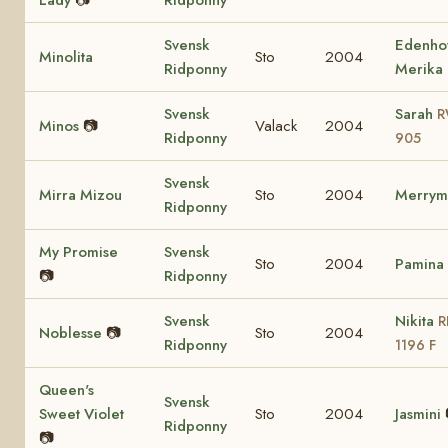
Svensk
Edenho
Minolita
Sto
2004
Ridponny
Merika
Svensk
Sarah
R
Minos
📷
Valack
2004
Ridponny
905
Svensk
Mirra Mizou
Sto
2004
Merrym
Ridponny
My Promise
Svensk
Sto
2004
Pamina
📷
Ridponny
Svensk
Nikita
R
Noblesse
📷
Sto
2004
Ridponny
1196 F
Queen's
Svensk
Sweet Violet
Sto
2004
Jasmini
Ridponny
📷