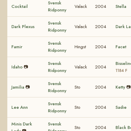
Svensk
Cocktail
Valack
2004
Stella
Ridponny
Svensk
Dark Plexus
Valack
2004
Dark La
Ridponny
Svensk
Famir
Hingst
2004
Facet
Ridponny
Svensk
Bisseli
Idaho
📷
Valack
2004
Ridponny
1184 F
Svensk
Jamilia
📷
Sto
2004
Ketty
📷
Ridponny
Svensk
Lee Ann
Sto
2004
Sadie
Ridponny
Minis Dark
Svensk
Sto
2004
Black B
Lady
📷
Ridponny