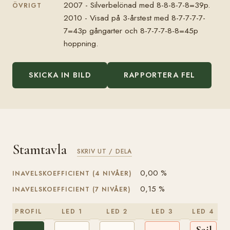
2007 - Silverbelönad med 8-8-8-7-8=39p.
ÖVRIGT
2010 - Visad på 3-årstest med 8-7-7-7-7-
7=43p gångarter och 8-7-7-7-8-8=45p
hoppning.
SKICKA IN BILD
RAPPORTERA FEL
Stamtavla
SKRIV UT / DELA
0,00 %
INAVELSKOEFFICIENT (4 NIVÅER)
0,15 %
INAVELSKOEFFICIENT (7 NIVÅER)
PROFIL
LED 1
LED 2
LED 3
LED 4
Sailing