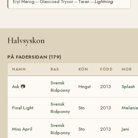
Eryl Marog
Glascoed Trysor
Taran
Lightning
—
—
—
Halvsyskon
PÅ FADERSIDAN (179)
NAMN
RAS
KÖN
FÖDD
MOR
Svensk
Ask
📷
Hingst
2013
Splash
Ridponny
Svensk
Final Light
Sto
2013
Melani
Ridponny
Svensk
Miss April
Sto
2013
Jani
Ridponny