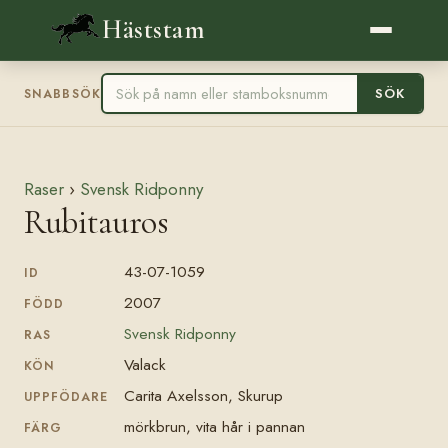
Häststam
SÖK
SNABBSÖK
Raser
›
Svensk Ridponny
Rubitauros
43-07-1059
ID
2007
FÖDD
Svensk Ridponny
RAS
Valack
KÖN
Carita Axelsson, Skurup
UPPFÖDARE
mörkbrun, vita hår i pannan
FÄRG