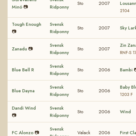
Sto
2007
Lousan
Minó
📷
Ridponny
2104
Tough Enough
Svensk
Sto
2007
Sky Lar
📷
Ridponny
Svensk
Zin Zan
Zanadu
📷
Sto
2007
Ridponny
RNF-S 1
Svensk
Blue Bell R
Sto
2006
Bambi
Ridponny
Svensk
Baby B
Blue Dayna
Sto
2006
Ridponny
1203 F
Dandi Wind
Svensk
Sto
2006
Wind
📷
Ridponny
Svensk
FC Alonzo
📷
Valack
2006
First Cl