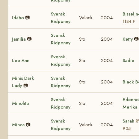
Svensk
Bisseli
Idaho
📷
Valack
2004
Ridponny
1184 F
Svensk
Jamilia
📷
Sto
2004
Ketty
📷
Ridponny
Svensk
Lee Ann
Sto
2004
Sadie
Ridponny
Minis Dark
Svensk
Sto
2004
Black B
Lady
📷
Ridponny
Svensk
Edenho
Minolita
Sto
2004
Ridponny
Merika
Svensk
Sarah
R
Minos
📷
Valack
2004
Ridponny
905