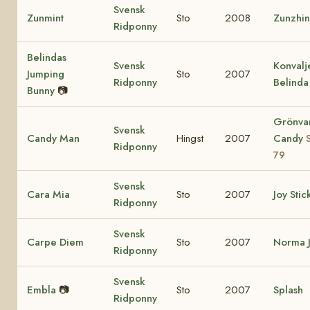
Svensk
Zunmint
Sto
2008
Zunzhi
Ridponny
Belindas
Svensk
Konvalj
Jumping
Sto
2007
Ridponny
Belinda
Bunny
📷
Grönva
Svensk
Candy Man
Hingst
2007
Candy
Ridponny
79
Svensk
Cara Mia
Sto
2007
Joy Stic
Ridponny
Svensk
Carpe Diem
Sto
2007
Norma 
Ridponny
Svensk
Embla
📷
Sto
2007
Splash
Ridponny