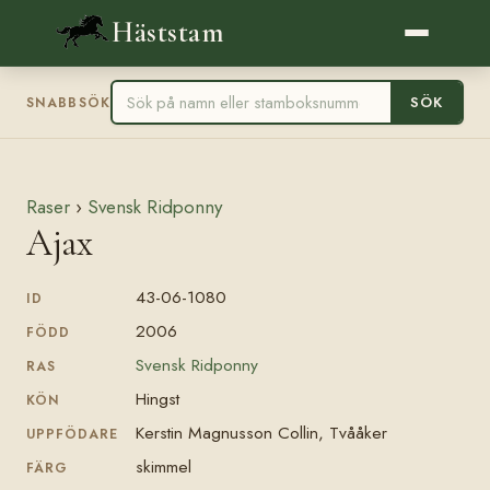
Häststam
SÖK
SNABBSÖK
Raser
›
Svensk Ridponny
Ajax
43-06-1080
ID
2006
FÖDD
Svensk Ridponny
RAS
Hingst
KÖN
Kerstin Magnusson Collin, Tvååker
UPPFÖDARE
skimmel
FÄRG