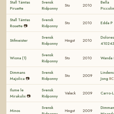
Stall Tämtas
Svensk
Bella
Sto
2010
Piruette
Ridponny
Piccoli
Stall Tämtas
Svensk
Sto
2010
Edda P
Rosette
📷
Ridponny
Svensk
Dolore
Stifmeister
Hingst
2010
Ridponny
41024
Svensk
Wiona (1)
Sto
2010
Wanda (
Ridponny
Dimmans
Svensk
Lindens
Sto
2009
Majolica
📷
Ridponny
Jong
RC
Ilume le
Svensk
Valack
2009
Carro-L
Mirakulix
📷
Ridponny
Svensk
Dimman
Minos
Hingst
2009
Ridponny
Mirand