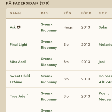
PÅ FADERSIDAN (179)
NAMN
RAS
KÖN
FÖDD
MOR
Svensk
Ask
📷
Hingst
2013
Splash
Ridponny
Svensk
Final Light
Sto
2013
Melani
Ridponny
Svensk
Miss April
Sto
2013
Jani
Ridponny
Sweet Child
Svensk
Dolore
Sto
2013
O'Mine
Ridponny
41024
Svensk
Poetic
True Adelfi
Sto
2013
Ridponny
Medea
Svensk