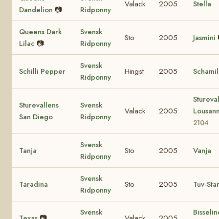
Valack
2005
Stella
Dandelion
📷
Ridponny
Queens Dark
Svensk
Sto
2005
Jasmini
Lilac
📷
Ridponny
Svensk
Schilli Pepper
Hingst
2005
Schamil
Ridponny
Stureva
Sturevallens
Svensk
Valack
2005
Lousan
San Diego
Ridponny
2104
Svensk
Tanja
Sto
2005
Vanja
Ridponny
Svensk
Taradina
Sto
2005
Tuv-Sta
Ridponny
Svensk
Bisseli
Texas
📷
Valack
2005