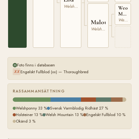
33
Welshponny
Weobley
Marksma
RWM
Welsh Mountain
Malou
8
Welshponny
Foto finns i databasen
Engelskt Fullblod (xx) — Thoroughbred
XX
RASSAMMANSÄTTNING
Welshponny 33 %
Svensk Varmblodig Ridhäst 27 %
Holsteiner 13 %
Welsh Mountain 13 %
Engelskt Fullblod 10 %
Okänd 3 %