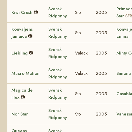
Svensk
Primad
Kiwi Crush
📷
Sto
2005
Ridponny
Star
SFR
Konvaljens
Svensk
Konvalj
Sto
2005
Jamaica
📷
Ridponny
Emma
Svensk
Liebling
📷
Valack
2005
Minty G
Ridponny
Svensk
Macro Motion
Valack
2005
Simona
Ridponny
Magica de
Svensk
Sto
2005
Casabl
Hex
📷
Ridponny
Svensk
Nor Star
Sto
2005
Vaness
Ridponny
Queens
Svensk