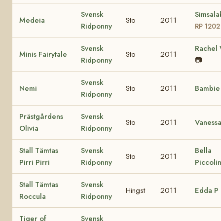
Svensk
Simsala
Medeia
Sto
2011
Ridponny
RP 1202
Svensk
Rachel
Minis Fairytale
Sto
2011
Ridponny
📷
Svensk
Nemi
Sto
2011
Bambi
Ridponny
Prästgårdens
Svensk
Sto
2011
Vaness
Olivia
Ridponny
Stall Tämtas
Svensk
Bella
Sto
2011
Pirri Pirri
Ridponny
Piccoli
Stall Tämtas
Svensk
Hingst
2011
Edda P
Roccula
Ridponny
Tiger of
Svensk