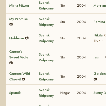
Svensk
Mirra Mizou
Sto
2004
Merrym
Ridponny
My Promise
Svensk
Sto
2004
Pamina
📷
Ridponny
Svensk
Nikita
R
Noblesse
📷
Sto
2004
Ridponny
1196 F
Queen's
Svensk
Sweet Violet
Sto
2004
Jasmini
Ridponny
📷
Queens Wild
Svensk
Golden 
Sto
2004
Chervil
📷
Ridponny
📷
Svensk
Sputnik
Hingst
2004
Sunny D
Ridponny