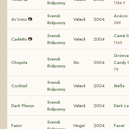
Ridponny
1184 F
Svensk
Acácio
Ac'cimo
📷
Valack
2004
Ridponny
389
Svensk
Camé I
Cadetto
📷
Valack
2004
Ridponny
1145
Grönva
Svensk
Chiquita
Sto
2004
Candy
Ridponny
79
Svensk
Cocktail
Valack
2004
Stella
Ridponny
Svensk
Dark Plexus
Valack
2004
Dark La
Ridponny
Svensk
Famir
Hingst
2004
Facet
Ridponny