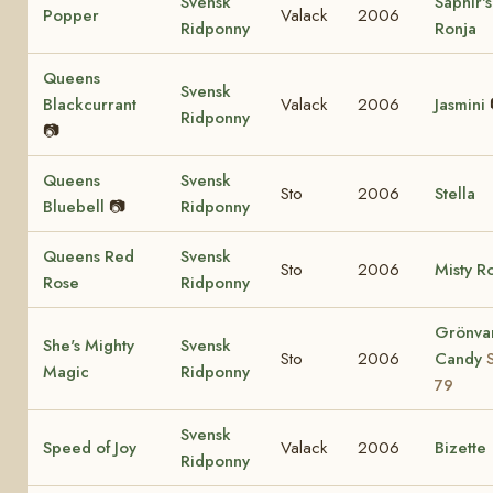
Svensk
Saphir's
Popper
Valack
2006
Ridponny
Ronja
Queens
Svensk
Blackcurrant
Valack
2006
Jasmini
Ridponny
📷
Queens
Svensk
Sto
2006
Stella
Bluebell
📷
Ridponny
Queens Red
Svensk
Sto
2006
Misty R
Rose
Ridponny
Grönva
She's Mighty
Svensk
Sto
2006
Candy
Magic
Ridponny
79
Svensk
Speed of Joy
Valack
2006
Bizette
Ridponny