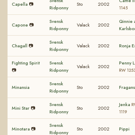
Svensk
Camé I
Capella
📷
Sto
2002
Ridponny
1145
Svensk
Qinnie 
Capone
📷
Valack
2002
Ridponny
Karlsbo
Svensk
Chagall
📷
Valack
2002
Ronja 
Ridponny
Fighting Spirit
Svensk
Penny 
Valack
2002
📷
Ridponny
RW 125
Svensk
Minansia
Sto
2002
Fragans
Ridponny
Svensk
Jenka
R
Mini Star
📷
Sto
2002
Ridponny
1119
Svensk
Minotara
📷
Sto
2002
Pippi
Ridponny