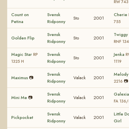
RW 743
Count on
Svensk
Cherie
Sto
2001
Petina
Ridponny
755
Svensk
Twiggy 
Golden Flip
Sto
2001
Ridponny
RNF 13
Magic Star
Svensk
Jenka
RP
R
Sto
2001
Ridponny
1325 H
1119
Svensk
Melod
Maximus
📷
Valack
2001
Ridponny
📷
2216
Svensk
Galexia
Mini Me
📷
Valack
2001
Ridponny
FA 136/
Svensk
Little D
Pickpocket
Valack
2001
Ridponny
Girl