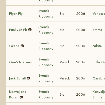
Ridponny
Svensk
Flyer Fly
Sto
2006
Vaness
Ridponny
Svensk
Funky M Fb
📷
Sto
2006
Emma
Ridponny
Svensk
Grace
📷
Sto
2006
Nikita
Ridponny
Svensk
Gun's N Roses
Valack
2006
Little G
Ridponny
Svensk
Jack Spratt
📷
Valack
2006
Casabl
Ridponny
Konvaljens
Svensk
Konvalj
Sto
2006
Korall
📷
Ridponny
Emma