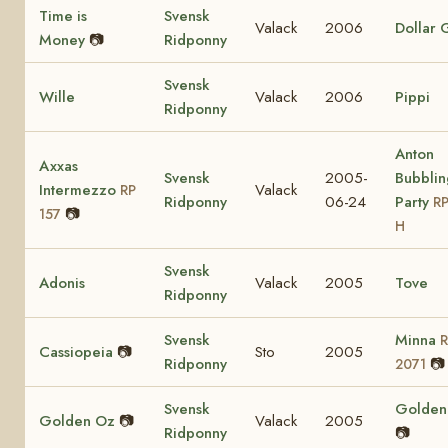
Time is
Svensk
Valack
2006
Dollar G
Money
📷
Ridponny
Svensk
Wille
Valack
2006
Pippi
Ridponny
Anton
Axxas
Svensk
2005-
Bubblin
Intermezzo
Valack
RP
Ridponny
06-24
Party
RP
📷
157
H
Svensk
Adonis
Valack
2005
Tove
Ridponny
Svensk
Minna
Cassiopeia
📷
Sto
2005
Ridponny
📷
2071
Svensk
Golden 
Golden Oz
📷
Valack
2005
Ridponny
📷