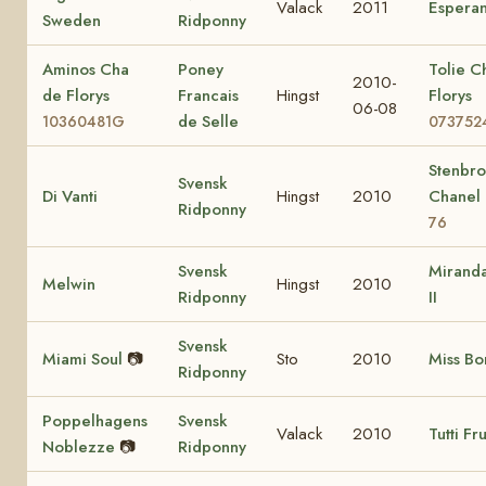
Valack
2011
Espera
Sweden
Ridponny
Aminos Cha
Poney
Tolie C
2010-
de Florys
Francais
Hingst
Florys
06-08
de Selle
10360481G
073752
Stenbr
Svensk
Di Vanti
Hingst
2010
Chanel
Ridponny
76
Svensk
Miranda
Melwin
Hingst
2010
Ridponny
II
Svensk
Miami Soul
📷
Sto
2010
Miss Bo
Ridponny
Poppelhagens
Svensk
Valack
2010
Tutti Fru
Noblezze
📷
Ridponny