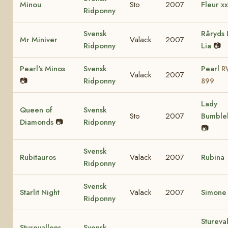
Minou
Sto
2007
Fleur xx
Ridponny
Svensk
Råryds 
Mr Miniver
Valack
2007
Ridponny
Lia
📷
Pearl's Minos
Svensk
Pearl
R
Valack
2007
📷
Ridponny
899
Lady
Queen of
Svensk
Sto
2007
Bumble
Diamonds
📷
Ridponny
📷
Svensk
Rubitauros
Valack
2007
Rubina
Ridponny
Svensk
Starlit Night
Valack
2007
Simone
Ridponny
Stureva
Sturevallens
Svensk