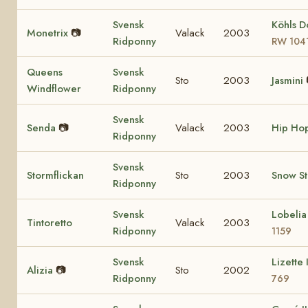
Svensk
Köhls D
Monetrix
📷
Valack
2003
Ridponny
RW 104
Queens
Svensk
Sto
2003
Jasmini
Windflower
Ridponny
Svensk
Senda
📷
Valack
2003
Hip Ho
Ridponny
Svensk
Stormflickan
Sto
2003
Snow S
Ridponny
Svensk
Lobeli
Tintoretto
Valack
2003
Ridponny
1159
Svensk
Lizette 
Alizia
📷
Sto
2002
Ridponny
769