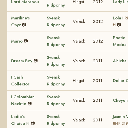
Lord Marabou
Hingst
2012
Lady Li
Ridponny
Mariline's
Svensk
Lola I
R
Valack
2012
Onyx
📷
Ridponny
📷
H
Svensk
Poetic
Mario
📷
Valack
2012
Ridponny
Medea
Svensk
Dream Boy
📷
Valack
2011
A'nicka
Ridponny
I Cash
Svensk
Hingst
2011
Dollar G
Collector
Ridponny
I Colombian
Svensk
Valack
2011
Cheyen
Necktie
📷
Ridponny
Ladie's
Svensk
Jasmin V
Valack
2011
Choice N
📷
Ridponny
RNF 21