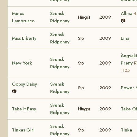
Minos
Svensk
Allma
4
Hingst
2009
Lambrusco
Ridponny
📷
Svensk
Miss Liberty
Sto
2009
Lina
Ridponny
Ängvakt
Svensk
New York
Sto
2009
Pretty
Ridponny
1105
Oopsy Daisy
Svensk
Sto
2009
Power M
📷
Ridponny
Svensk
Take It Easy
Hingst
2009
Take Of
Ridponny
Svensk
Tinkas Girl
Sto
2009
Tinka
Ridponny