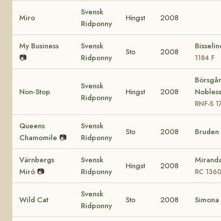
Svensk
Miro
Hingst
2008
Ridponny
My Business
Svensk
Bisseli
Sto
2008
📷
Ridponny
1184 F
Börsgå
Svensk
Non-Stop
Hingst
2008
Nobles
Ridponny
RNF-S 1
Queens
Svensk
Sto
2008
Bruden
Chamomile
📷
Ridponny
Värnbergs
Svensk
Mirand
Hingst
2008
Miró
📷
Ridponny
RC 136
Svensk
Wild Cat
Sto
2008
Simona
Ridponny