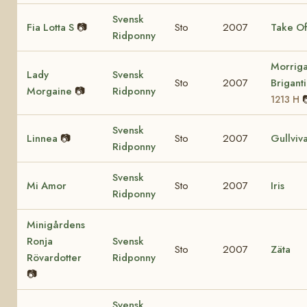
Svensk
Fia Lotta S
📷
Sto
2007
Take Of
Ridponny
Morrig
Lady
Svensk
Sto
2007
Brigant
Morgaine
📷
Ridponny
1213 H
Svensk
Linnea
📷
Sto
2007
Gullviv
Ridponny
Svensk
Mi Amor
Sto
2007
Iris
Ridponny
Minigårdens
Ronja
Svensk
Sto
2007
Zäta
Rövardotter
Ridponny
📷
Svensk