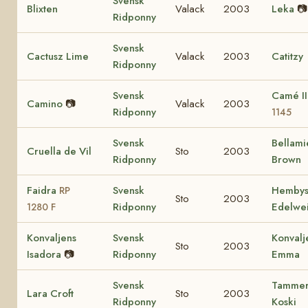
Svensk
Blixten
Valack
2003
Leka
📷
Ridponny
Svensk
Cactusz Lime
Valack
2003
Catitzy
Ridponny
Svensk
Camé I
Camino
📷
Valack
2003
Ridponny
1145
Svensk
Bellami
Cruella de Vil
Sto
2003
Ridponny
Brown
Faidra
Svensk
Hemby
RP
Sto
2003
Ridponny
Edelwe
1280 F
Konvaljens
Svensk
Konvalj
Sto
2003
Isadora
📷
Ridponny
Emma
Svensk
Tamme
Lara Croft
Sto
2003
Ridponny
Koski