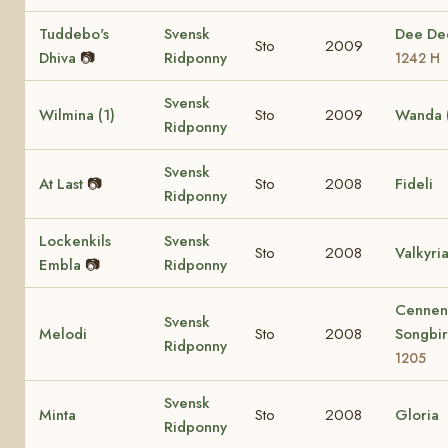
Tuddebo's
Svensk
Dee D
Sto
2009
Dhiva
📷
Ridponny
1242 H
Svensk
Wilmina (1)
Sto
2009
Wanda (
Ridponny
Svensk
At Last
📷
Sto
2008
Fideli
Ridponny
Lockenkils
Svensk
Sto
2008
Valkyri
Embla
📷
Ridponny
Cennen
Svensk
Melodi
Sto
2008
Songbi
Ridponny
1205
Svensk
Minta
Sto
2008
Gloria
Ridponny