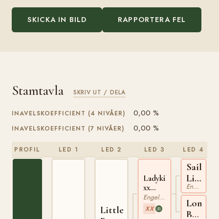
SKICKA IN BILD
RAPPORTERA FEL
Stamtavla
SKRIV UT / DELA
0,00 %
INAVELSKOEFFICIENT (4 NIVÅER)
0,00 %
INAVELSKOEFFICIENT (7 NIVÅER)
PROFIL
LED 1
LED 2
LED 3
LED 4
Sailing
Light
Ladykiller
Engelskt Fullblod
xx
xx
210384761
Engelskt Fullblod
Lone
Little
XX
Beech