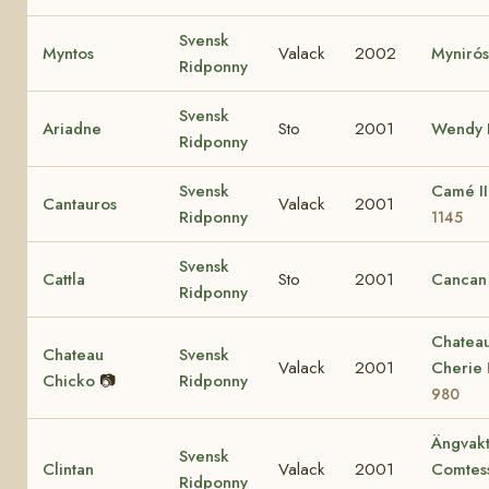
Svensk
Myntos
Valack
2002
Myniró
Ridponny
Svensk
Ariadne
Sto
2001
Wendy I
Ridponny
Svensk
Camé I
Cantauros
Valack
2001
Ridponny
1145
Svensk
Cattla
Sto
2001
Cancan
Ridponny
Chatea
Chateau
Svensk
Valack
2001
Cherie
Chicko
📷
Ridponny
980
Ängvakt
Svensk
Clintan
Valack
2001
Comtes
Ridponny