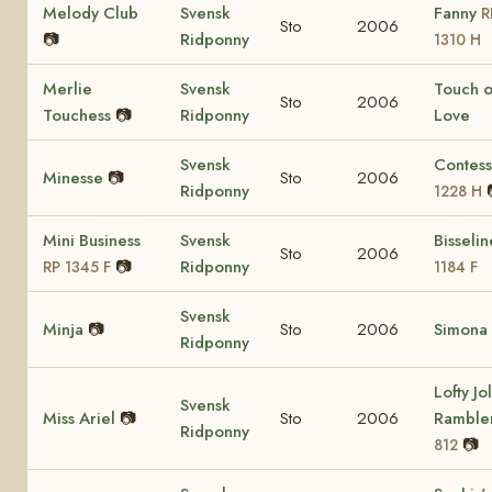
Melody Club
Svensk
Fanny
R
Sto
2006
📷
Ridponny
1310 H
Merlie
Svensk
Touch o
Sto
2006
Touchess
📷
Ridponny
Love
Svensk
Contes
Minesse
📷
Sto
2006
Ridponny
1228 H
Mini Business
Svensk
Bisseli
Sto
2006
📷
Ridponny
RP 1345 F
1184 F
Svensk
Minja
📷
Sto
2006
Simona
Ridponny
Lofty Jol
Svensk
Miss Ariel
📷
Sto
2006
Ramble
Ridponny
📷
812