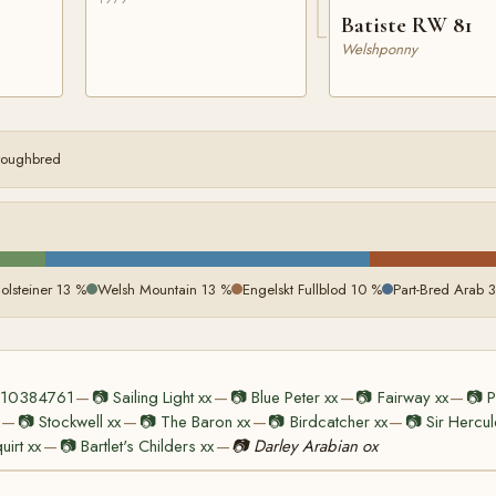
Batiste RW 81
Welshponny
oroughbred
olsteiner 13 %
Welsh Mountain 13 %
Engelskt Fullblod 10 %
Part-Bred Arab 
 210384761
📷
Sailing Light xx
📷
Blue Peter xx
📷
Fairway xx
📷
P
—
—
—
—
📷
Stockwell xx
📷
The Baron xx
📷
Birdcatcher xx
📷
Sir Hercul
—
—
—
—
uirt xx
📷
Bartlet's Childers xx
📷
Darley Arabian ox
—
—