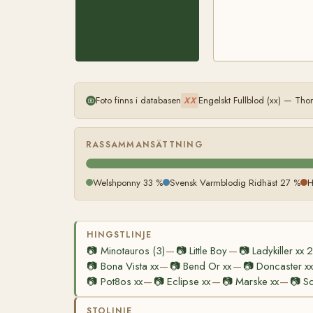
Foto finns i databasen
Engelskt Fullblod (xx) — Th
XX
RASSAMMANSÄTTNING
Welshponny 33 %
Svensk Varmblodig Ridhäst 27 %
H
HINGSTLINJE
📷
Minotauros (3)
📷
Little Boy
📷
Ladykiller xx
—
—
📷
Bona Vista xx
📷
Bend Or xx
📷
Doncaster xx
—
—
📷
Pot8os xx
📷
Eclipse xx
📷
Marske xx
📷
Sq
—
—
—
STOLINJE