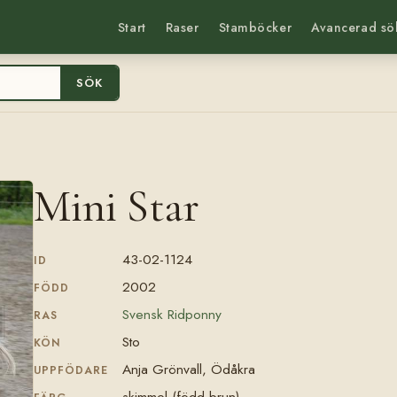
Start
Raser
Stamböcker
Avancerad sö
SÖK
Mini Star
43-02-1124
ID
2002
FÖDD
Svensk Ridponny
RAS
Sto
KÖN
Anja Grönvall, Ödåkra
UPPFÖDARE
skimmel (född brun)