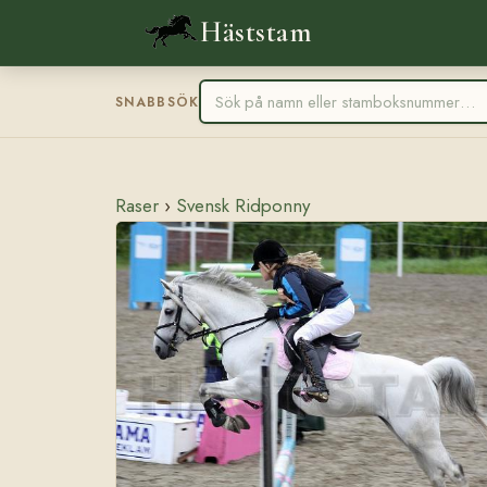
Häststam
SNABBSÖK
Raser
›
Svensk Ridponny