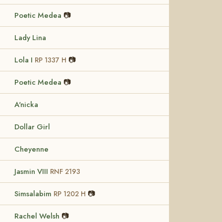
Poetic Medea
📷
Lady Lina
Lola I
📷
RP 1337 H
Poetic Medea
📷
A'nicka
Dollar Girl
Cheyenne
Jasmin VIII
RNF 2193
Simsalabim
📷
RP 1202 H
Rachel Welsh
📷