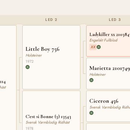
LED 2
LED 3
Ladykiller xx 210384
Engelskt Fullblod
XX
Little Boy 756
Holsteiner
1972
Marietta 210174
Holsteiner
114
häst
Ciceron 456
Svensk Varmblodig Ridhä
C'est si Bonne (3) 13543
Svensk Varmblodig Ridhäst
1978