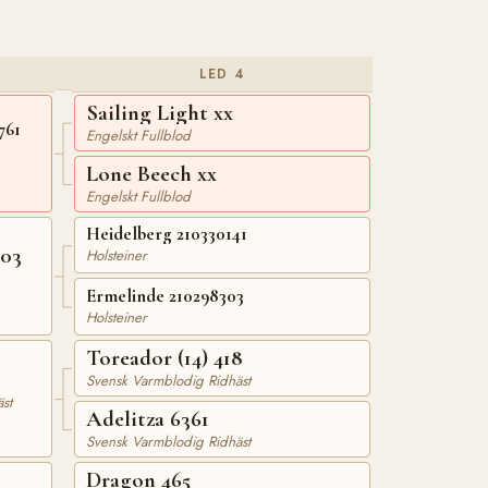
LED 4
Sailing Light xx
761
Engelskt Fullblod
Lone Beech xx
Engelskt Fullblod
Heidelberg 210330141
903
Holsteiner
Ermelinde 210298303
Holsteiner
Toreador (14) 418
Svensk Varmblodig Ridhäst
st
Adelitza 6361
Svensk Varmblodig Ridhäst
Dragon 465