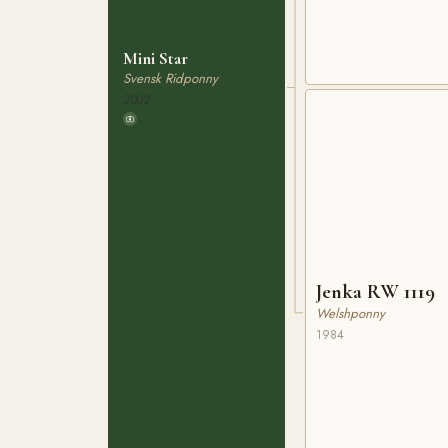
Mini Star
Svensk Ridponny
2002
Jenka RW 1119
Welshponny
1984