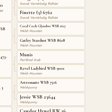
Svensk Varmblodig Ridhäst
50
st
Finette (3) 6762
Svensk Varmblodig Ridhäst
Coed Coch Glyndwr WSB 1617
WSB
Welsh Mountain
Gatley Stardust WSB 8618
Welsh Mountain
Munis
473-
Part-Bred Arab
Revel Ladybird WSB 9001
Welsh Mountain
Astronaute WSB 7516
 3
Welshponny
Jessie WSB 23644
Welshponny
Cawdor Hywel RW 16