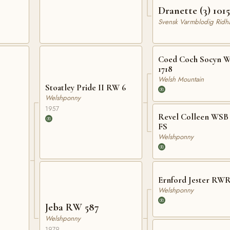
Dranette (3) 101
Svensk Varmblodig Ridhä
Coed Coch Socyn 
1718
Welsh Mountain
Stoatley Pride II RW 6
Welshponny
1957
Revel Colleen WSB 
FS
Welshponny
Ernford Jester RWR
Welshponny
Jeba RW 587
Welshponny
1979