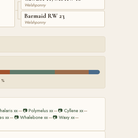
Welshponny
Barmaid RW 23
Welshponny
3 %
halaris xx
📷
Polymelus xx
📷
Cyllene xx
—
—
—
es xx
📷
Whalebone xx
📷
Waxy xx
—
—
—