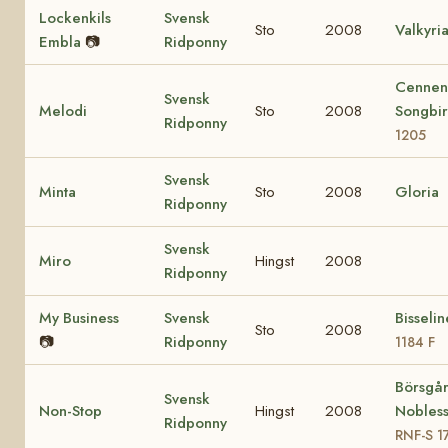
Lockenkils
Svensk
Sto
2008
Valkyri
Embla
📷
Ridponny
Cennen
Svensk
Melodi
Sto
2008
Songbi
Ridponny
1205
Svensk
Minta
Sto
2008
Gloria
Ridponny
Svensk
Miro
Hingst
2008
Ridponny
My Business
Svensk
Bisseli
Sto
2008
📷
Ridponny
1184 F
Börsgå
Svensk
Non-Stop
Hingst
2008
Nobles
Ridponny
RNF-S 1