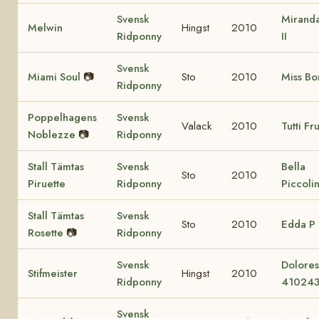
Svensk
Miranda
Melwin
Hingst
2010
Ridponny
II
Svensk
Miami Soul
📷
Sto
2010
Miss Bo
Ridponny
Poppelhagens
Svensk
Valack
2010
Tutti Fru
Noblezze
📷
Ridponny
Stall Tämtas
Svensk
Bella
Sto
2010
Piruette
Ridponny
Piccoli
Stall Tämtas
Svensk
Sto
2010
Edda P
Rosette
📷
Ridponny
Svensk
Dolore
Stifmeister
Hingst
2010
Ridponny
41024
Svensk