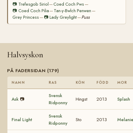
📷
Trefesgob Siriol
Coed Coch Pws
—
—
📷
Coed Coch Pilia
Tan-y-Bwlch Penwen
—
—
Grey Princess
📷
Lady Greylight
Puss
—
—
Halvsyskon
PÅ FADERSIDAN (179)
NAMN
RAS
KÖN
FÖDD
MOR
Svensk
Ask
📷
Hingst
2013
Splash
Ridponny
Svensk
Final Light
Sto
2013
Melani
Ridponny