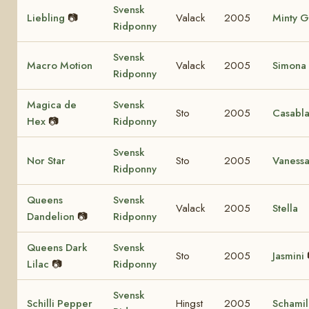
Svensk
Liebling
📷
Valack
2005
Minty G
Ridponny
Svensk
Macro Motion
Valack
2005
Simona
Ridponny
Magica de
Svensk
Sto
2005
Casabl
Hex
📷
Ridponny
Svensk
Nor Star
Sto
2005
Vaness
Ridponny
Queens
Svensk
Valack
2005
Stella
Dandelion
📷
Ridponny
Queens Dark
Svensk
Sto
2005
Jasmini
Lilac
📷
Ridponny
Svensk
Schilli Pepper
Hingst
2005
Schamil