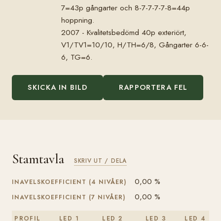
7=43p gångarter och 8-7-7-7-7-8=44p
hoppning.
2007 - Kvalitetsbedömd 40p exteriört,
V1/TV1=10/10, H/TH=6/8, Gångarter 6-6-
6, TG=6.
SKICKA IN BILD
RAPPORTERA FEL
Stamtavla
SKRIV UT / DELA
0,00 %
INAVELSKOEFFICIENT (4 NIVÅER)
0,00 %
INAVELSKOEFFICIENT (7 NIVÅER)
PROFIL
LED 1
LED 2
LED 3
LED 4