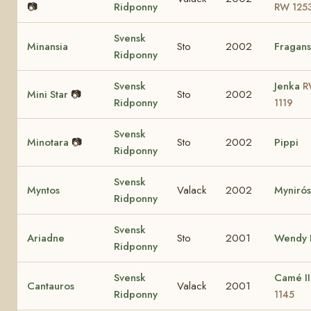
📷
Ridponny
RW 125
Svensk
Minansia
Sto
2002
Fragans
Ridponny
Svensk
Jenka
R
Mini Star
📷
Sto
2002
Ridponny
1119
Svensk
Minotara
📷
Sto
2002
Pippi
Ridponny
Svensk
Myntos
Valack
2002
Myniró
Ridponny
Svensk
Ariadne
Sto
2001
Wendy I
Ridponny
Svensk
Camé I
Cantauros
Valack
2001
Ridponny
1145