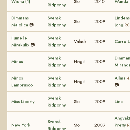
Wiona (1)
Sto
2010
Wanda (
Ridponny
Dimmans
Svensk
Lindens
Sto
2009
Majolica
📷
Ridponny
Jong
RC
Ilume le
Svensk
Valack
2009
Carro-L
Mirakulix
📷
Ridponny
Svensk
Dimman
Minos
Hingst
2009
Ridponny
Mirand
Minos
Svensk
Allma
4
Hingst
2009
Lambrusco
Ridponny
📷
Svensk
Miss Liberty
Sto
2009
Lina
Ridponny
Ängvakt
Svensk
New York
Sto
2009
Pretty
Ridponny