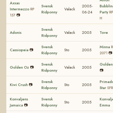
Axxas
Svensk
2005-
Bubblin
Intermezzo
Valack
RP
Ridponny
06-24
Party
RP
📷
157
H
Svensk
Adonis
Valack
2005
Tove
Ridponny
Svensk
Minna
Cassiopeia
📷
Sto
2005
Ridponny
📷
2071
Svensk
Golden 
Golden Oz
📷
Valack
2005
Ridponny
📷
Svensk
Primad
Kiwi Crush
📷
Sto
2005
Ridponny
Star
SFR
Konvaljens
Svensk
Konvalj
Sto
2005
Jamaica
📷
Ridponny
Emma