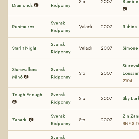
Sto
2007
Bumble
Diamonds
📷
Ridponny
📷
Svensk
Rubitauros
Valack
2007
Rubina
Ridponny
Svensk
Starlit Night
Valack
2007
Simone
Ridponny
Stureva
Sturevallens
Svensk
Sto
2007
Lousan
Minó
📷
Ridponny
2104
Tough Enough
Svensk
Sto
2007
Sky Lar
📷
Ridponny
Svensk
Zin Zan
Zanadu
📷
Sto
2007
Ridponny
RNF-S 1
Svensk