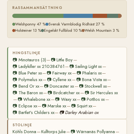
RASSAMMANSÄTTNING
Welshponny 47 %
Svensk Varmblodig Ridhäst 27 %
Holsteiner 13 %
Engelskt Fullblod 10 %
Welsh Mountain 3 %
HINGSTLINJE
📷
Minotauros (3)
📷
Little Boy
—
—
📷
Ladykiller xx 210384761
📷
Sailing Light xx
—
—
📷
Blue Peter xx
📷
Fairway xx
📷
Phalaris xx
—
—
—
📷
Polymelus xx
📷
Cyllene xx
📷
Bona Vista xx
—
—
—
📷
Bend Or xx
📷
Doncaster xx
📷
Stockwell xx
—
—
—
📷
The Baron xx
📷
Birdcatcher xx
📷
Sir Hercules xx
—
—
📷
Whalebone xx
📷
Waxy xx
📷
Pot8os xx
—
—
—
—
📷
Eclipse xx
📷
Marske xx
📷
Squirt xx
—
—
—
📷
Bartlet's Childers xx
📷
Darley Arabian ox
—
STOLINJE
Köhls Donna
Kulltorps Julie
📷
Wärnanäs Pollyanna
—
—
—