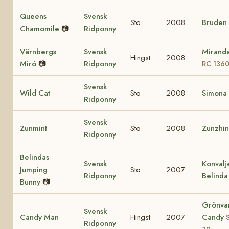
Queens
Svensk
Sto
2008
Bruden
Chamomile
📷
Ridponny
Värnbergs
Svensk
Mirand
Hingst
2008
Miró
📷
Ridponny
RC 136
Svensk
Wild Cat
Sto
2008
Simona
Ridponny
Svensk
Zunmint
Sto
2008
Zunzhi
Ridponny
Belindas
Svensk
Konvalj
Jumping
Sto
2007
Ridponny
Belinda
Bunny
📷
Grönva
Svensk
Candy Man
Hingst
2007
Candy
Ridponny