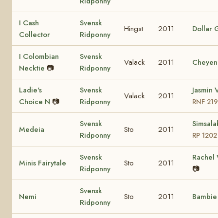
Ridponny
I Cash
Svensk
Hingst
2011
Dollar G
Collector
Ridponny
I Colombian
Svensk
Valack
2011
Cheyen
Necktie
📷
Ridponny
Ladie's
Svensk
Jasmin V
Valack
2011
Choice N
📷
Ridponny
RNF 21
Svensk
Simsala
Medeia
Sto
2011
Ridponny
RP 1202
Svensk
Rachel
Minis Fairytale
Sto
2011
Ridponny
📷
Svensk
Nemi
Sto
2011
Bambi
Ridponny