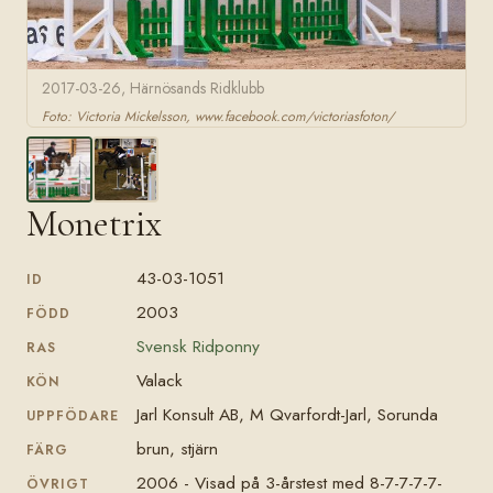
2017-03-26, Härnösands Ridklubb
Foto: Victoria Mickelsson, www.facebook.com/victoriasfoton/
Monetrix
43-03-1051
ID
2003
FÖDD
Svensk Ridponny
RAS
Valack
KÖN
Jarl Konsult AB, M Qvarfordt-Jarl, Sorunda
UPPFÖDARE
brun, stjärn
FÄRG
2006 - Visad på 3-årstest med 8-7-7-7-7-
ÖVRIGT