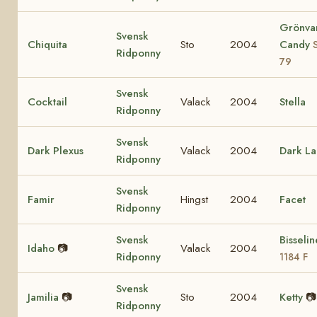
Grönva
Svensk
Chiquita
Sto
2004
Candy
Ridponny
79
Svensk
Cocktail
Valack
2004
Stella
Ridponny
Svensk
Dark Plexus
Valack
2004
Dark La
Ridponny
Svensk
Famir
Hingst
2004
Facet
Ridponny
Svensk
Bisseli
Idaho
📷
Valack
2004
Ridponny
1184 F
Svensk
Jamilia
📷
Sto
2004
Ketty
📷
Ridponny