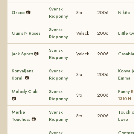
Svensk
Grace
📷
Sto
2006
Nikita
Ridponny
Svensk
Gun's N Roses
Valack
2006
Little G
Ridponny
Svensk
Jack Spratt
📷
Valack
2006
Casabl
Ridponny
Konvaljens
Svensk
Konvalj
Sto
2006
Korall
📷
Ridponny
Emma
Melody Club
Svensk
Fanny
R
Sto
2006
📷
Ridponny
1310 H
Merlie
Svensk
Touch o
Sto
2006
Touchess
📷
Ridponny
Love
Svensk
Contes