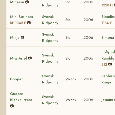
Minesse
📷
Sto
2006
Ridponny
1228 H
Mini Business
Svensk
Bisseli
Sto
2006
📷
Ridponny
RP 1345 F
1184 F
Svensk
Minja
📷
Sto
2006
Simona
Ridponny
Lofty Jol
Svensk
Miss Ariel
📷
Sto
2006
Ramble
Ridponny
📷
812
Svensk
Saphir's
Popper
Valack
2006
Ridponny
Ronja
Queens
Svensk
Blackcurrant
Valack
2006
Jasmini
Ridponny
📷