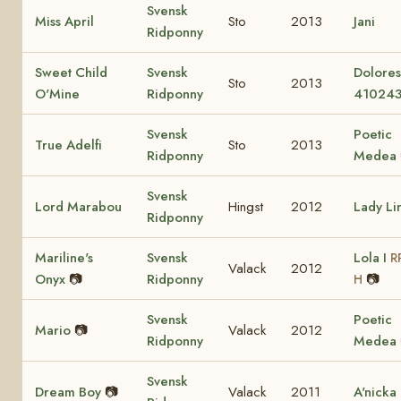
Svensk
Miss April
Sto
2013
Jani
Ridponny
Sweet Child
Svensk
Dolore
Sto
2013
O'Mine
Ridponny
41024
Svensk
Poetic
True Adelfi
Sto
2013
Ridponny
Medea
Svensk
Lord Marabou
Hingst
2012
Lady Li
Ridponny
Mariline's
Svensk
Lola I
R
Valack
2012
Onyx
📷
Ridponny
📷
H
Svensk
Poetic
Mario
📷
Valack
2012
Ridponny
Medea
Svensk
Dream Boy
📷
Valack
2011
A'nicka