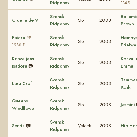
Ridponny
1145
Svensk
Bellami
Cruella de Vil
Sto
2003
Ridponny
Brown
Faidra
Svensk
Hemby
RP
Sto
2003
Ridponny
Edelwe
1280 F
Konvaljens
Svensk
Konvalj
Sto
2003
Isadora
📷
Ridponny
Emma
Svensk
Tamme
Lara Croft
Sto
2003
Ridponny
Koski
Queens
Svensk
Sto
2003
Jasmini
Windflower
Ridponny
Svensk
Senda
📷
Valack
2003
Hip Ho
Ridponny