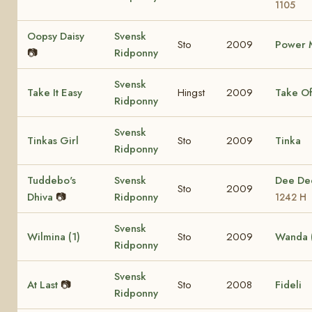
1105
Oopsy Daisy
Svensk
Sto
2009
Power M
📷
Ridponny
Svensk
Take It Easy
Hingst
2009
Take Of
Ridponny
Svensk
Tinkas Girl
Sto
2009
Tinka
Ridponny
Tuddebo's
Svensk
Dee D
Sto
2009
Dhiva
📷
Ridponny
1242 H
Svensk
Wilmina (1)
Sto
2009
Wanda (
Ridponny
Svensk
At Last
📷
Sto
2008
Fideli
Ridponny