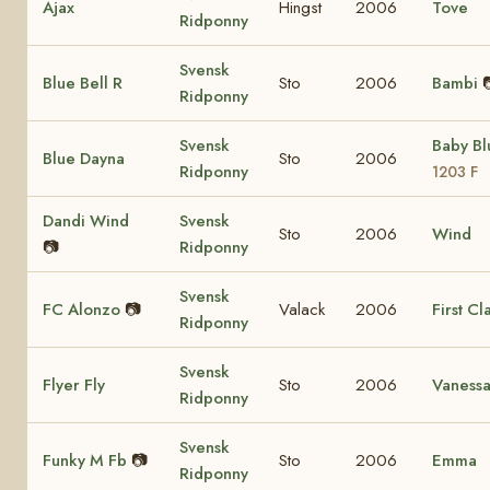
Ajax
Hingst
2006
Tove
Ridponny
Svensk
Blue Bell R
Sto
2006
Bambi
Ridponny
Svensk
Baby B
Blue Dayna
Sto
2006
Ridponny
1203 F
Dandi Wind
Svensk
Sto
2006
Wind
📷
Ridponny
Svensk
FC Alonzo
📷
Valack
2006
First Cl
Ridponny
Svensk
Flyer Fly
Sto
2006
Vaness
Ridponny
Svensk
Funky M Fb
📷
Sto
2006
Emma
Ridponny