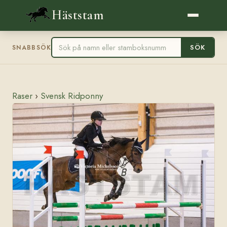
Häststam
SÖK
SNABBSÖK
Raser
›
Svensk Ridponny