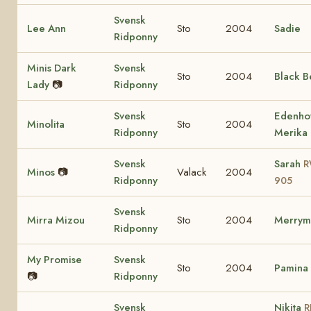
Svensk
Lee Ann
Sto
2004
Sadie
Ridponny
Minis Dark
Svensk
Sto
2004
Black B
Lady
📷
Ridponny
Svensk
Edenho
Minolita
Sto
2004
Ridponny
Merika
Svensk
Sarah
R
Minos
📷
Valack
2004
Ridponny
905
Svensk
Mirra Mizou
Sto
2004
Merrym
Ridponny
My Promise
Svensk
Sto
2004
Pamina
📷
Ridponny
Svensk
Nikita
R