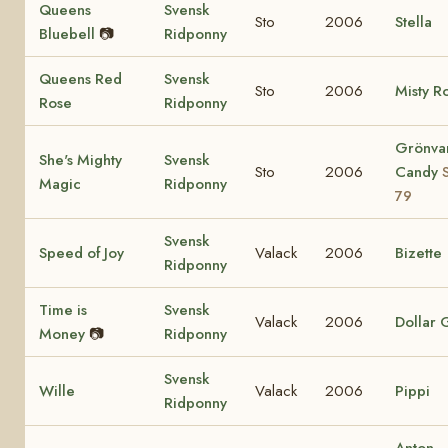
Queens
Svensk
Sto
2006
Stella
Bluebell
📷
Ridponny
Queens Red
Svensk
Sto
2006
Misty R
Rose
Ridponny
Grönva
She's Mighty
Svensk
Sto
2006
Candy
Magic
Ridponny
79
Svensk
Speed of Joy
Valack
2006
Bizette
Ridponny
Time is
Svensk
Valack
2006
Dollar G
Money
📷
Ridponny
Svensk
Wille
Valack
2006
Pippi
Ridponny
Anton