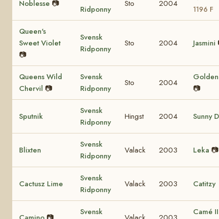
Noblesse
📷
Sto
2004
Ridponny
1196 F
Queen's
Svensk
Sweet Violet
Sto
2004
Jasmini
Ridponny
📷
Queens Wild
Svensk
Golden 
Sto
2004
Chervil
📷
Ridponny
📷
Svensk
Sputnik
Hingst
2004
Sunny D
Ridponny
Svensk
Blixten
Valack
2003
Leka
📷
Ridponny
Svensk
Cactusz Lime
Valack
2003
Catitzy
Ridponny
Svensk
Camé I
Camino
📷
Valack
2003