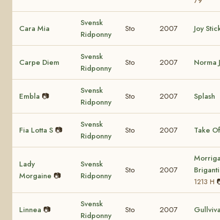
79
Svensk
Cara Mia
Sto
2007
Joy Stic
Ridponny
Svensk
Carpe Diem
Sto
2007
Norma 
Ridponny
Svensk
Embla
📷
Sto
2007
Splash
Ridponny
Svensk
Fia Lotta S
📷
Sto
2007
Take Of
Ridponny
Morrig
Lady
Svensk
Sto
2007
Brigant
Morgaine
📷
Ridponny
1213 H
Svensk
Linnea
📷
Sto
2007
Gullviv
Ridponny