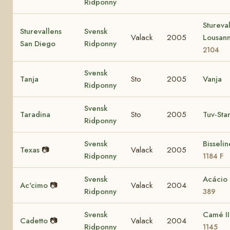
Ridponny
Stureva
Sturevallens
Svensk
Valack
2005
Lousan
San Diego
Ridponny
2104
Svensk
Tanja
Sto
2005
Vanja
Ridponny
Svensk
Taradina
Sto
2005
Tuv-Sta
Ridponny
Svensk
Bisseli
Texas
📷
Valack
2005
Ridponny
1184 F
Svensk
Acácio
Ac'cimo
📷
Valack
2004
Ridponny
389
Svensk
Camé I
Cadetto
📷
Valack
2004
Ridponny
1145