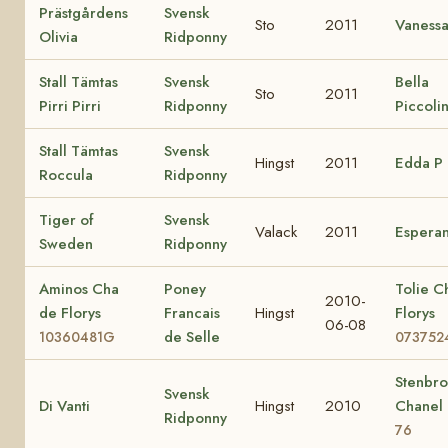
Prästgårdens
Svensk
Sto
2011
Vaness
Olivia
Ridponny
Stall Tämtas
Svensk
Bella
Sto
2011
Pirri Pirri
Ridponny
Piccoli
Stall Tämtas
Svensk
Hingst
2011
Edda P
Roccula
Ridponny
Tiger of
Svensk
Valack
2011
Espera
Sweden
Ridponny
Aminos Cha
Poney
Tolie C
2010-
de Florys
Francais
Hingst
Florys
06-08
de Selle
10360481G
073752
Stenbr
Svensk
Di Vanti
Hingst
2010
Chanel
Ridponny
76