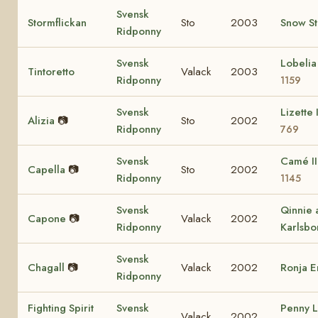
Svensk
Stormflickan
Sto
2003
Snow S
Ridponny
Svensk
Lobeli
Tintoretto
Valack
2003
Ridponny
1159
Svensk
Lizette 
Alizia
📷
Sto
2002
Ridponny
769
Svensk
Camé I
Capella
📷
Sto
2002
Ridponny
1145
Svensk
Qinnie 
Capone
📷
Valack
2002
Ridponny
Karlsbo
Svensk
Chagall
📷
Valack
2002
Ronja 
Ridponny
Fighting Spirit
Svensk
Penny 
Valack
2002