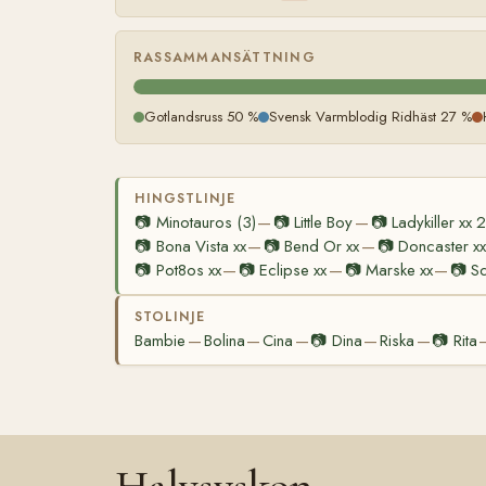
RASSAMMANSÄTTNING
Gotlandsruss 50 %
Svensk Varmblodig Ridhäst 27 %
HINGSTLINJE
📷
Minotauros (3)
📷
Little Boy
📷
Ladykiller xx
—
—
📷
Bona Vista xx
📷
Bend Or xx
📷
Doncaster xx
—
—
📷
Pot8os xx
📷
Eclipse xx
📷
Marske xx
📷
Sq
—
—
—
STOLINJE
Bambie
Bolina
Cina
📷
Dina
Riska
📷
Rita
—
—
—
—
—