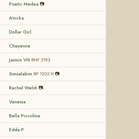
Poetic Medea
📷
A'nicka
Dollar Girl
Cheyenne
Jasmin VIII
RNF 2193
Simsalabim
📷
RP 1202 H
Rachel Welsh
📷
Vanessa
Bella Piccolina
Edda P