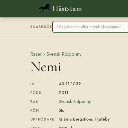
Häststam
SNABBSÖK
Raser
›
Svensk Ridponny
Nemi
43-11-1039
ID
2011
FÖDD
Svensk Ridponny
RAS
Sto
KÖN
Kristina Bergström, Hjälteby
UPPFÖDARE
brun, ål