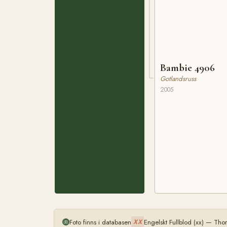
Bambie 4906
Gotlandsruss
2005
Foto finns i databasen
Engelskt Fullblod (xx) — Th
XX