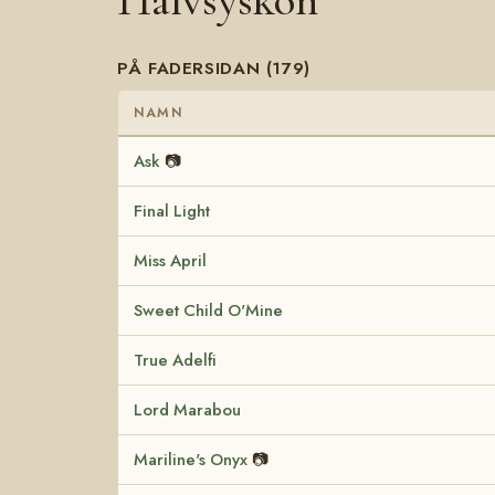
Halvsyskon
PÅ FADERSIDAN (179)
NAMN
Ask
📷
Final Light
Miss April
Sweet Child O'Mine
True Adelfi
Lord Marabou
Mariline's Onyx
📷