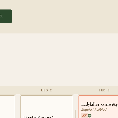
EL
LED 2
LED 3
Ladykiller xx 210384
Engelskt Fullblod
XX
Little Boy 756