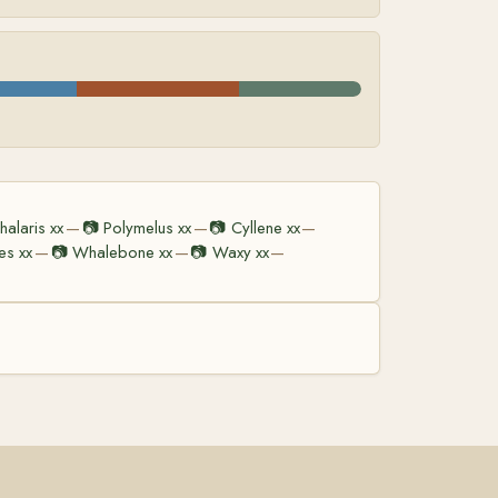
halaris xx
📷
Polymelus xx
📷
Cyllene xx
—
—
—
es xx
📷
Whalebone xx
📷
Waxy xx
—
—
—