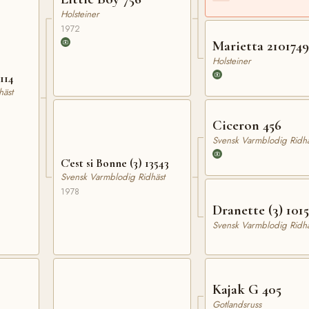
Holsteiner
1972
Marietta 210174
Holsteiner
114
häst
Ciceron 456
Svensk Varmblodig Ridhä
C'est si Bonne (3) 13543
Svensk Varmblodig Ridhäst
1978
Dranette (3) 101
Svensk Varmblodig Ridhä
Kajak G 405
Gotlandsruss