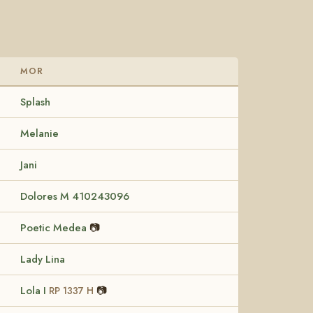
MOR
Splash
Melanie
Jani
Dolores M 410243096
Poetic Medea
📷
Lady Lina
Lola I
📷
RP 1337 H