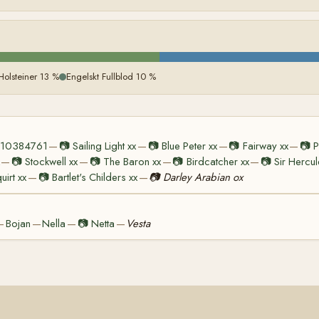
Holsteiner 13 %
Engelskt Fullblod 10 %
 210384761
📷
Sailing Light xx
📷
Blue Peter xx
📷
Fairway xx
📷
P
—
—
—
—
📷
Stockwell xx
📷
The Baron xx
📷
Birdcatcher xx
📷
Sir Hercul
—
—
—
—
uirt xx
📷
Bartlet's Childers xx
📷
Darley Arabian ox
—
—
Bojan
Nella
📷
Netta
Vesta
—
—
—
—