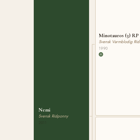
Minotauros (3) RP 
Svensk Varmblodig Rid
1990
Nemi
Svensk Ridponny
2011