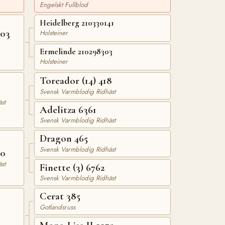
Engelskt Fullblod
Heidelberg 210330141
903
Holsteiner
Ermelinde 210298303
Holsteiner
Toreador (14) 418
Svensk Varmblodig Ridhäst
st
Adelitza 6361
Svensk Varmblodig Ridhäst
Dragon 465
Svensk Varmblodig Ridhäst
50
st
Finette (3) 6762
Svensk Varmblodig Ridhäst
Cerat 385
Gotlandsruss