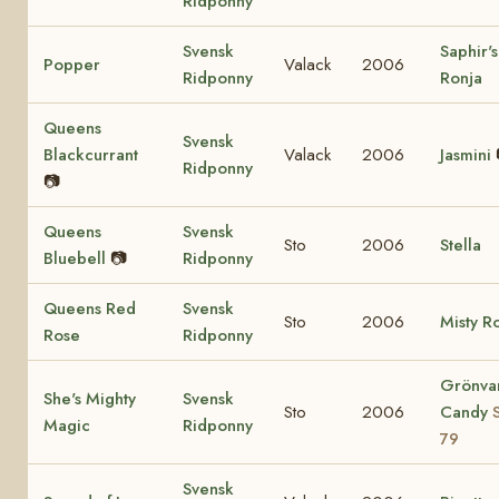
Ridponny
Svensk
Saphir's
Popper
Valack
2006
Ridponny
Ronja
Queens
Svensk
Blackcurrant
Valack
2006
Jasmini
Ridponny
📷
Queens
Svensk
Sto
2006
Stella
Bluebell
📷
Ridponny
Queens Red
Svensk
Sto
2006
Misty R
Rose
Ridponny
Grönva
She's Mighty
Svensk
Sto
2006
Candy
Magic
Ridponny
79
Svensk