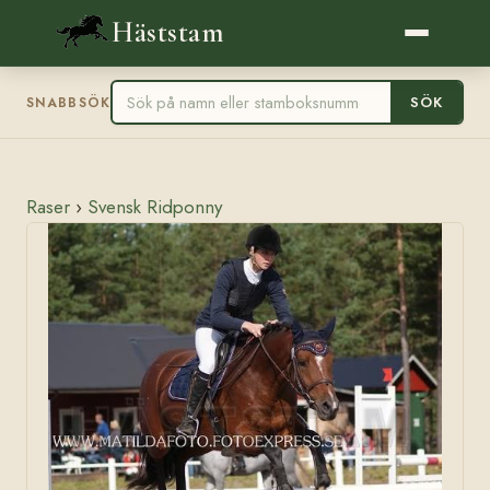
Häststam
SÖK
SNABBSÖK
Raser
›
Svensk Ridponny