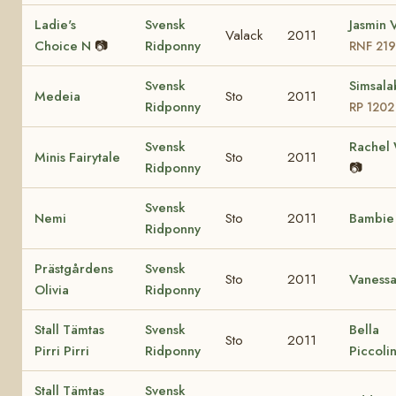
Ladie's
Svensk
Jasmin V
Valack
2011
Choice N
📷
Ridponny
RNF 21
Svensk
Simsala
Medeia
Sto
2011
Ridponny
RP 1202
Svensk
Rachel
Minis Fairytale
Sto
2011
Ridponny
📷
Svensk
Nemi
Sto
2011
Bambi
Ridponny
Prästgårdens
Svensk
Sto
2011
Vaness
Olivia
Ridponny
Stall Tämtas
Svensk
Bella
Sto
2011
Pirri Pirri
Ridponny
Piccoli
Stall Tämtas
Svensk