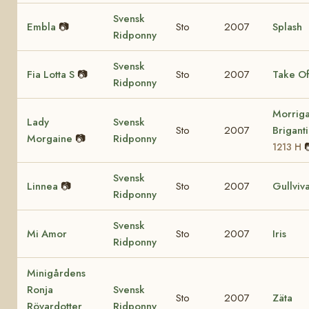
Svensk
Embla
📷
Sto
2007
Splash
Ridponny
Svensk
Fia Lotta S
📷
Sto
2007
Take Of
Ridponny
Morrig
Lady
Svensk
Sto
2007
Brigant
Morgaine
📷
Ridponny
1213 H
Svensk
Linnea
📷
Sto
2007
Gullviv
Ridponny
Svensk
Mi Amor
Sto
2007
Iris
Ridponny
Minigårdens
Ronja
Svensk
Sto
2007
Zäta
Rövardotter
Ridponny