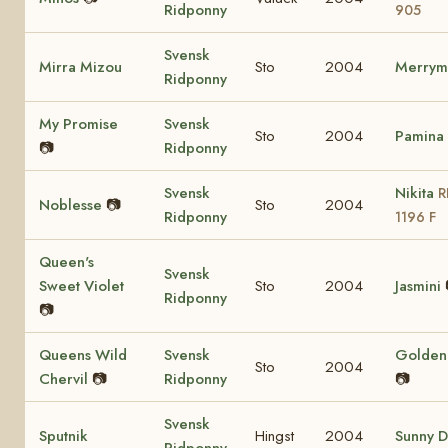
Ridponny
905
Svensk
Mirra Mizou
Sto
2004
Merrym
Ridponny
My Promise
Svensk
Sto
2004
Pamina
📷
Ridponny
Svensk
Nikita
R
Noblesse
📷
Sto
2004
Ridponny
1196 F
Queen's
Svensk
Sweet Violet
Sto
2004
Jasmini
Ridponny
📷
Queens Wild
Svensk
Golden 
Sto
2004
Chervil
📷
Ridponny
📷
Svensk
Sputnik
Hingst
2004
Sunny D