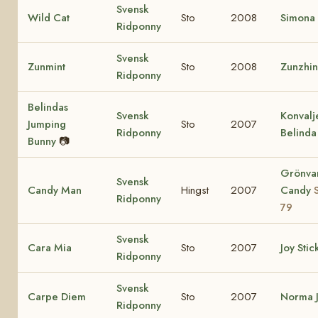
Svensk
Wild Cat
Sto
2008
Simona
Ridponny
Svensk
Zunmint
Sto
2008
Zunzhi
Ridponny
Belindas
Svensk
Konvalj
Jumping
Sto
2007
Ridponny
Belinda
Bunny
📷
Grönva
Svensk
Candy Man
Hingst
2007
Candy
Ridponny
79
Svensk
Cara Mia
Sto
2007
Joy Stic
Ridponny
Svensk
Carpe Diem
Sto
2007
Norma 
Ridponny