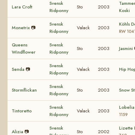
Svensk
Tamme
Lara Croft
Sto
2003
Ridponny
Koski
Svensk
Köhls D
Monetrix
📷
Valack
2003
Ridponny
RW 104
Queens
Svensk
Sto
2003
Jasmini
Windflower
Ridponny
Svensk
Senda
📷
Valack
2003
Hip Ho
Ridponny
Svensk
Stormflickan
Sto
2003
Snow S
Ridponny
Svensk
Lobeli
Tintoretto
Valack
2003
Ridponny
1159
Svensk
Lizette 
Alizia
📷
Sto
2002