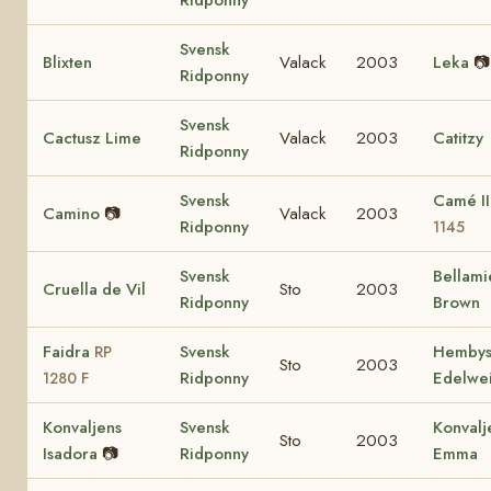
Ridponny
Svensk
Blixten
Valack
2003
Leka
📷
Ridponny
Svensk
Cactusz Lime
Valack
2003
Catitzy
Ridponny
Svensk
Camé I
Camino
📷
Valack
2003
Ridponny
1145
Svensk
Bellami
Cruella de Vil
Sto
2003
Ridponny
Brown
Faidra
Svensk
Hemby
RP
Sto
2003
Ridponny
Edelwe
1280 F
Konvaljens
Svensk
Konvalj
Sto
2003
Isadora
📷
Ridponny
Emma