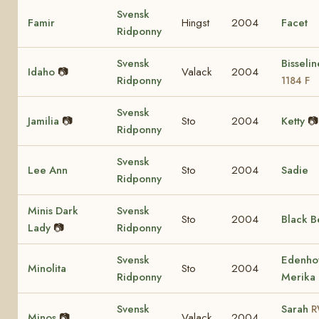
Svensk
Famir
Hingst
2004
Facet
Ridponny
Svensk
Bisseli
Idaho
📷
Valack
2004
Ridponny
1184 F
Svensk
Jamilia
📷
Sto
2004
Ketty
📷
Ridponny
Svensk
Lee Ann
Sto
2004
Sadie
Ridponny
Minis Dark
Svensk
Sto
2004
Black B
Lady
📷
Ridponny
Svensk
Edenho
Minolita
Sto
2004
Ridponny
Merika
Svensk
Sarah
R
Minos
📷
Valack
2004