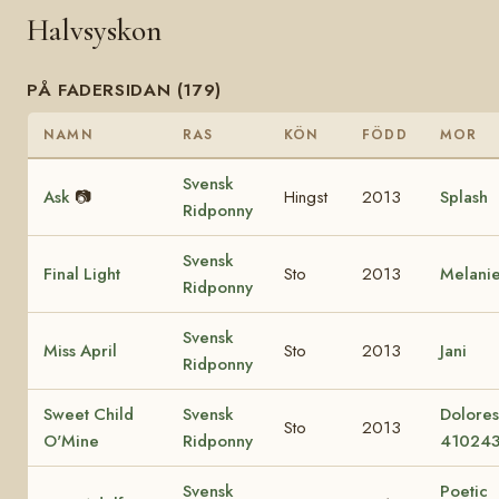
Halvsyskon
PÅ FADERSIDAN (179)
NAMN
RAS
KÖN
FÖDD
MOR
Svensk
Ask
📷
Hingst
2013
Splash
Ridponny
Svensk
Final Light
Sto
2013
Melani
Ridponny
Svensk
Miss April
Sto
2013
Jani
Ridponny
Sweet Child
Svensk
Dolore
Sto
2013
O'Mine
Ridponny
41024
Svensk
Poetic