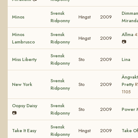
Svensk
Dimman
Minos
Hingst
2009
Ridponny
Mirand
Minos
Svensk
Allma
4
Hingst
2009
Lambrusco
Ridponny
📷
Svensk
Miss Liberty
Sto
2009
Lina
Ridponny
Ängvakt
Svensk
New York
Sto
2009
Pretty
Ridponny
1105
Oopsy Daisy
Svensk
Sto
2009
Power M
📷
Ridponny
Svensk
Take It Easy
Hingst
2009
Take Of
Ridponny