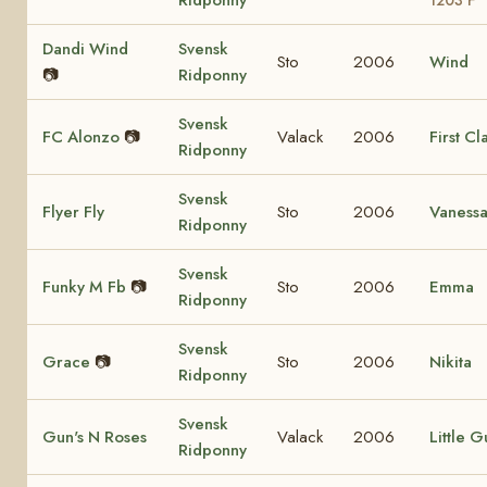
Ridponny
1203 F
Dandi Wind
Svensk
Sto
2006
Wind
📷
Ridponny
Svensk
FC Alonzo
📷
Valack
2006
First Cl
Ridponny
Svensk
Flyer Fly
Sto
2006
Vaness
Ridponny
Svensk
Funky M Fb
📷
Sto
2006
Emma
Ridponny
Svensk
Grace
📷
Sto
2006
Nikita
Ridponny
Svensk
Gun's N Roses
Valack
2006
Little G
Ridponny