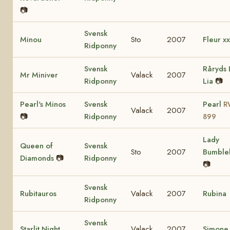
📷
Svensk
Minou
Sto
2007
Fleur xx
Ridponny
Svensk
Råryds 
Mr Miniver
Valack
2007
Ridponny
Lia
📷
Pearl's Minos
Svensk
Pearl
R
Valack
2007
📷
Ridponny
899
Lady
Queen of
Svensk
Sto
2007
Bumble
Diamonds
📷
Ridponny
📷
Svensk
Rubitauros
Valack
2007
Rubina
Ridponny
Svensk
Starlit Night
Valack
2007
Simone