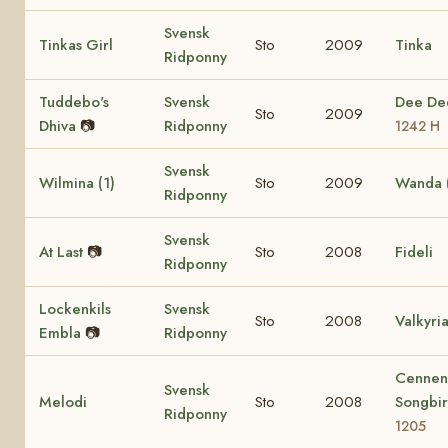
Svensk
Tinkas Girl
Sto
2009
Tinka
Ridponny
Tuddebo's
Svensk
Dee D
Sto
2009
Dhiva
📷
Ridponny
1242 H
Svensk
Wilmina (1)
Sto
2009
Wanda (
Ridponny
Svensk
At Last
📷
Sto
2008
Fideli
Ridponny
Lockenkils
Svensk
Sto
2008
Valkyri
Embla
📷
Ridponny
Cennen
Svensk
Melodi
Sto
2008
Songbi
Ridponny
1205