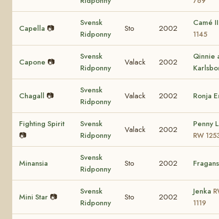
Ridponny
769
Svensk
Camé I
Capella
📷
Sto
2002
Ridponny
1145
Svensk
Qinnie 
Capone
📷
Valack
2002
Ridponny
Karlsbo
Svensk
Chagall
📷
Valack
2002
Ronja 
Ridponny
Fighting Spirit
Svensk
Penny 
Valack
2002
📷
Ridponny
RW 125
Svensk
Minansia
Sto
2002
Fragans
Ridponny
Svensk
Jenka
R
Mini Star
📷
Sto
2002
Ridponny
1119