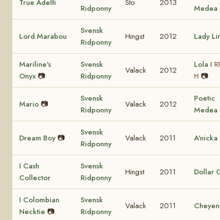
True Adelfi
Sto
2013
Ridponny
Medea
Svensk
Lord Marabou
Hingst
2012
Lady Li
Ridponny
Mariline's
Svensk
Lola I
R
Valack
2012
Onyx
📷
Ridponny
📷
H
Svensk
Poetic
Mario
📷
Valack
2012
Ridponny
Medea
Svensk
Dream Boy
📷
Valack
2011
A'nicka
Ridponny
I Cash
Svensk
Hingst
2011
Dollar G
Collector
Ridponny
I Colombian
Svensk
Valack
2011
Cheyen
Necktie
📷
Ridponny