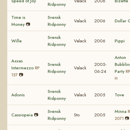
Speed of Joy
Valack
2006
Bizette
Ridponny
Time is
Svensk
Valack
2006
Dollar G
Money
📷
Ridponny
Svensk
Wille
Valack
2006
Pippi
Ridponny
Anton
Axxas
Svensk
2005-
Bubblin
Intermezzo
Valack
RP
Ridponny
06-24
Party
RP
📷
157
H
Svensk
Adonis
Valack
2005
Tove
Ridponny
Svensk
Minna
Cassiopeia
📷
Sto
2005
Ridponny
📷
2071