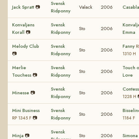
Svensk
Jack Spratt
📷
Valack
2006
Casabl
Ridponny
Konvaljens
Svensk
Konvalj
Sto
2006
Korall
📷
Ridponny
Emma
Melody Club
Svensk
Fanny
R
Sto
2006
📷
Ridponny
1310 H
Merlie
Svensk
Touch o
Sto
2006
Touchess
📷
Ridponny
Love
Svensk
Contes
Minesse
📷
Sto
2006
Ridponny
1228 H
Mini Business
Svensk
Bisseli
Sto
2006
📷
Ridponny
RP 1345 F
1184 F
Svensk
Minja
📷
Sto
2006
Simona