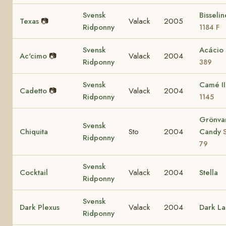
Svensk
Bisseli
Texas
📷
Valack
2005
Ridponny
1184 F
Svensk
Acácio
Ac'cimo
📷
Valack
2004
Ridponny
389
Svensk
Camé I
Cadetto
📷
Valack
2004
Ridponny
1145
Grönva
Svensk
Chiquita
Sto
2004
Candy
Ridponny
79
Svensk
Cocktail
Valack
2004
Stella
Ridponny
Svensk
Dark Plexus
Valack
2004
Dark La
Ridponny