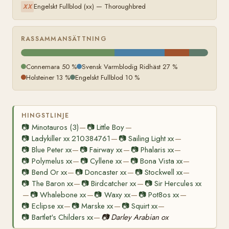
Engelskt Fullblod (xx) — Thoroughbred
XX
RASSAMMANSÄTTNING
Connemara 50 %
Svensk Varmblodig Ridhäst 27 %
Holsteiner 13 %
Engelskt Fullblod 10 %
HINGSTLINJE
📷
Minotauros (3)
📷
Little Boy
—
—
📷
Ladykiller xx 210384761
📷
Sailing Light xx
—
—
📷
Blue Peter xx
📷
Fairway xx
📷
Phalaris xx
—
—
—
📷
Polymelus xx
📷
Cyllene xx
📷
Bona Vista xx
—
—
—
📷
Bend Or xx
📷
Doncaster xx
📷
Stockwell xx
—
—
—
📷
The Baron xx
📷
Birdcatcher xx
📷
Sir Hercules xx
—
—
📷
Whalebone xx
📷
Waxy xx
📷
Pot8os xx
—
—
—
—
📷
Eclipse xx
📷
Marske xx
📷
Squirt xx
—
—
—
📷
Bartlet's Childers xx
📷
Darley Arabian ox
—