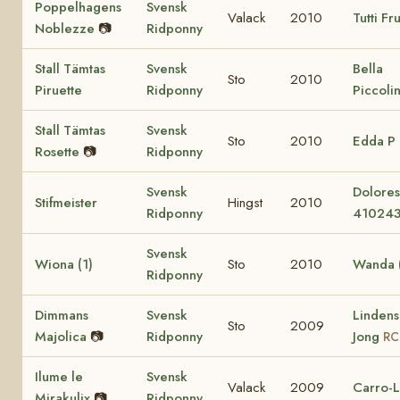
Poppelhagens
Svensk
Valack
2010
Tutti Fru
Noblezze
📷
Ridponny
Stall Tämtas
Svensk
Bella
Sto
2010
Piruette
Ridponny
Piccoli
Stall Tämtas
Svensk
Sto
2010
Edda P
Rosette
📷
Ridponny
Svensk
Dolore
Stifmeister
Hingst
2010
Ridponny
41024
Svensk
Wiona (1)
Sto
2010
Wanda (
Ridponny
Dimmans
Svensk
Lindens
Sto
2009
Majolica
📷
Ridponny
Jong
RC
Ilume le
Svensk
Valack
2009
Carro-L
Mirakulix
📷
Ridponny