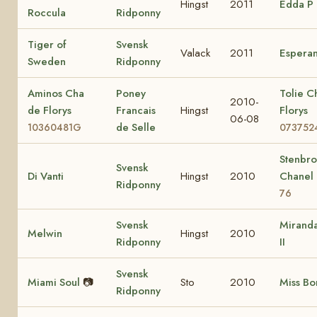
Hingst
2011
Edda P
Roccula
Ridponny
Tiger of
Svensk
Valack
2011
Espera
Sweden
Ridponny
Aminos Cha
Poney
Tolie C
2010-
de Florys
Francais
Hingst
Florys
06-08
de Selle
10360481G
073752
Stenbr
Svensk
Di Vanti
Hingst
2010
Chanel
Ridponny
76
Svensk
Miranda
Melwin
Hingst
2010
Ridponny
II
Svensk
Miami Soul
📷
Sto
2010
Miss Bo
Ridponny