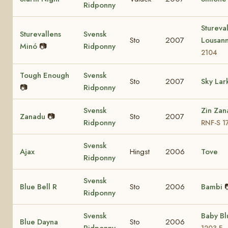
Ridponny
Stureva
Sturevallens
Svensk
Sto
2007
Lousan
Minó
📷
Ridponny
2104
Tough Enough
Svensk
Sto
2007
Sky Lar
📷
Ridponny
Svensk
Zin Zan
Zanadu
📷
Sto
2007
Ridponny
RNF-S 1
Svensk
Ajax
Hingst
2006
Tove
Ridponny
Svensk
Blue Bell R
Sto
2006
Bambi
Ridponny
Svensk
Baby B
Blue Dayna
Sto
2006