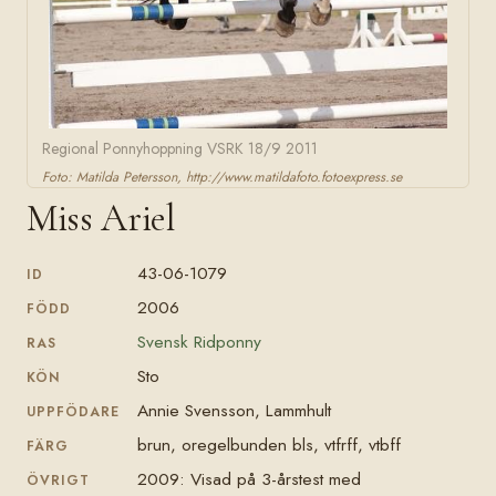
Regional Ponnyhoppning VSRK 18/9 2011
Foto: Matilda Petersson, http://www.matildafoto.fotoexpress.se
Miss Ariel
43-06-1079
ID
2006
FÖDD
Svensk Ridponny
RAS
Sto
KÖN
Annie Svensson, Lammhult
UPPFÖDARE
brun, oregelbunden bls, vtfrff, vtbff
FÄRG
2009: Visad på 3-årstest med
ÖVRIGT