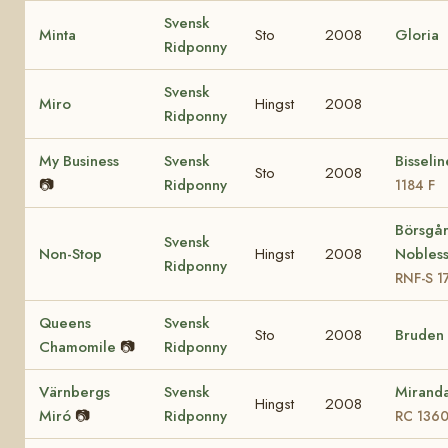
Svensk
Minta
Sto
2008
Gloria
Ridponny
Svensk
Miro
Hingst
2008
Ridponny
My Business
Svensk
Bisseli
Sto
2008
📷
Ridponny
1184 F
Börsgå
Svensk
Non-Stop
Hingst
2008
Nobles
Ridponny
RNF-S 1
Queens
Svensk
Sto
2008
Bruden
Chamomile
📷
Ridponny
Värnbergs
Svensk
Mirand
Hingst
2008
Miró
📷
Ridponny
RC 136