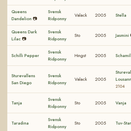
Queens
Svensk
Valack
2005
Stella
Dandelion
📷
Ridponny
Queens Dark
Svensk
Sto
2005
Jasmini
Lilac
📷
Ridponny
Svensk
Schilli Pepper
Hingst
2005
Schamil
Ridponny
Stureva
Sturevallens
Svensk
Valack
2005
Lousan
San Diego
Ridponny
2104
Svensk
Tanja
Sto
2005
Vanja
Ridponny
Svensk
Taradina
Sto
2005
Tuv-Sta
Ridponny