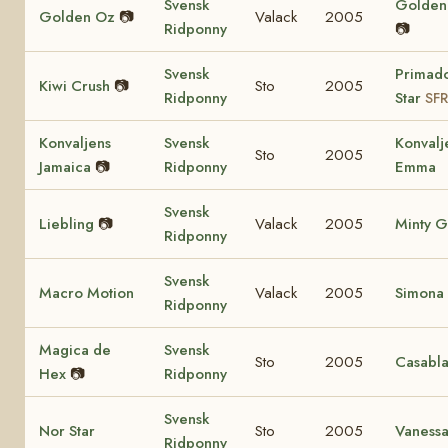
Svensk
Golden 
Golden Oz
📷
Valack
2005
Ridponny
📷
Svensk
Primad
Kiwi Crush
📷
Sto
2005
Ridponny
Star
SFR
Konvaljens
Svensk
Konvalj
Sto
2005
Jamaica
📷
Ridponny
Emma
Svensk
Liebling
📷
Valack
2005
Minty G
Ridponny
Svensk
Macro Motion
Valack
2005
Simona
Ridponny
Magica de
Svensk
Sto
2005
Casabl
Hex
📷
Ridponny
Svensk
Nor Star
Sto
2005
Vaness
Ridponny