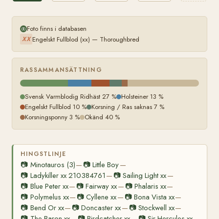
Foto finns i databasen
Engelskt Fullblod (xx) — Thoroughbred
XX
RASSAMMANSÄTTNING
Svensk Varmblodig Ridhäst 27 %
Holsteiner 13 %
Engelskt Fullblod 10 %
Korsning / Ras saknas 7 %
Korsningsponny 3 %
Okänd 40 %
HINGSTLINJE
📷
Minotauros (3)
📷
Little Boy
—
—
📷
Ladykiller xx 210384761
📷
Sailing Light xx
—
—
📷
Blue Peter xx
📷
Fairway xx
📷
Phalaris xx
—
—
—
📷
Polymelus xx
📷
Cyllene xx
📷
Bona Vista xx
—
—
—
📷
Bend Or xx
📷
Doncaster xx
📷
Stockwell xx
—
—
—
📷
The Baron xx
📷
Birdcatcher xx
📷
Sir Hercules xx
—
—