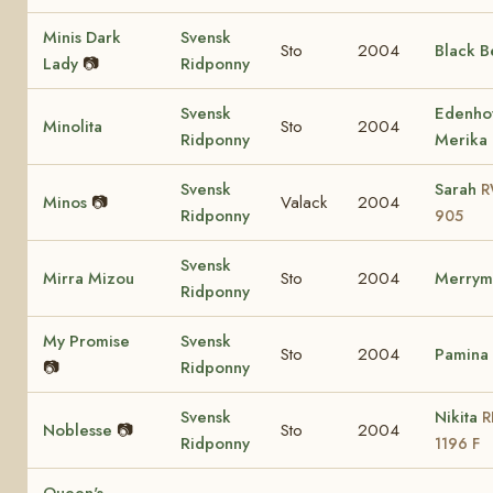
Minis Dark
Svensk
Sto
2004
Black B
Lady
📷
Ridponny
Svensk
Edenho
Minolita
Sto
2004
Ridponny
Merika
Svensk
Sarah
R
Minos
📷
Valack
2004
Ridponny
905
Svensk
Mirra Mizou
Sto
2004
Merrym
Ridponny
My Promise
Svensk
Sto
2004
Pamina
📷
Ridponny
Svensk
Nikita
R
Noblesse
📷
Sto
2004
Ridponny
1196 F
Queen's