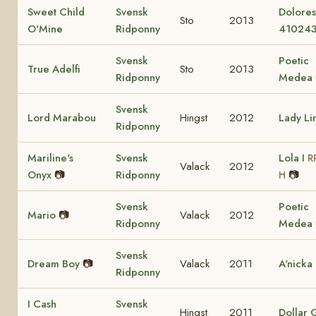
Sweet Child
Svensk
Dolore
Sto
2013
O'Mine
Ridponny
41024
Svensk
Poetic
True Adelfi
Sto
2013
Ridponny
Medea
Svensk
Lord Marabou
Hingst
2012
Lady Li
Ridponny
Mariline's
Svensk
Lola I
R
Valack
2012
Onyx
📷
Ridponny
📷
H
Svensk
Poetic
Mario
📷
Valack
2012
Ridponny
Medea
Svensk
Dream Boy
📷
Valack
2011
A'nicka
Ridponny
I Cash
Svensk
Hingst
2011
Dollar G