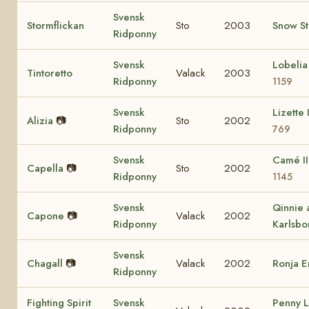
Svensk
Stormflickan
Sto
2003
Snow S
Ridponny
Svensk
Lobeli
Tintoretto
Valack
2003
Ridponny
1159
Svensk
Lizette 
Alizia
📷
Sto
2002
Ridponny
769
Svensk
Camé I
Capella
📷
Sto
2002
Ridponny
1145
Svensk
Qinnie 
Capone
📷
Valack
2002
Ridponny
Karlsbo
Svensk
Chagall
📷
Valack
2002
Ronja 
Ridponny
Fighting Spirit
Svensk
Penny 