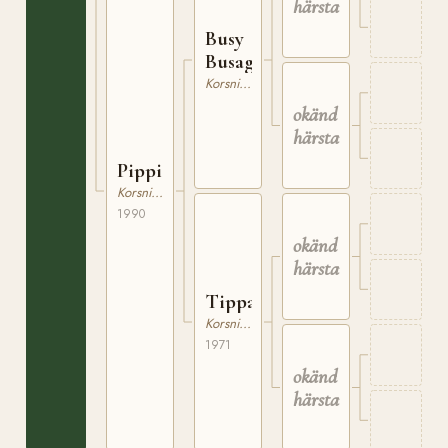
härstamning
Busy
Busaglo
Korsning / Ras saknas
okänd
härstamning
Pippi
Korsningsponny
1990
okänd
härstamning
Tippan
Korsning / Ras saknas
1971
okänd
härstamning