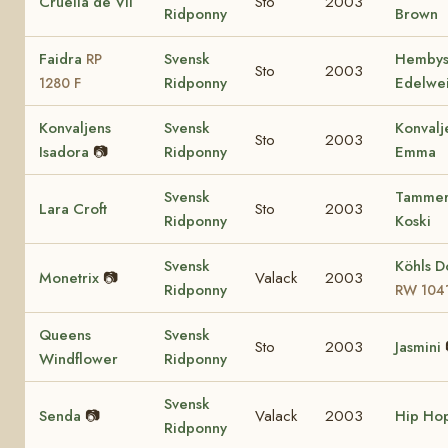
Cruella de Vil
Sto
2003
Ridponny
Brown
Faidra
Svensk
Hemby
RP
Sto
2003
Ridponny
Edelwe
1280 F
Konvaljens
Svensk
Konvalj
Sto
2003
Isadora
📷
Ridponny
Emma
Svensk
Tamme
Lara Croft
Sto
2003
Ridponny
Koski
Svensk
Köhls D
Monetrix
📷
Valack
2003
Ridponny
RW 104
Queens
Svensk
Sto
2003
Jasmini
Windflower
Ridponny
Svensk
Senda
📷
Valack
2003
Hip Ho
Ridponny