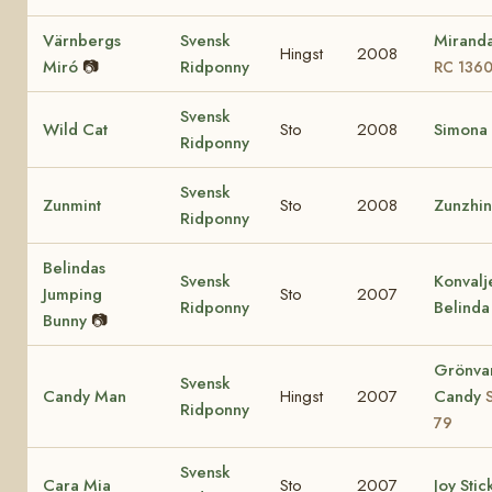
Värnbergs
Svensk
Mirand
Hingst
2008
Miró
📷
Ridponny
RC 136
Svensk
Wild Cat
Sto
2008
Simona
Ridponny
Svensk
Zunmint
Sto
2008
Zunzhi
Ridponny
Belindas
Svensk
Konvalj
Jumping
Sto
2007
Ridponny
Belinda
Bunny
📷
Grönva
Svensk
Candy Man
Hingst
2007
Candy
Ridponny
79
Svensk
Cara Mia
Sto
2007
Joy Stic