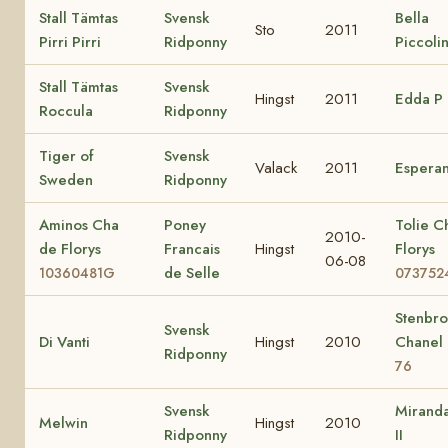
Stall Tämtas
Svensk
Bella
Sto
2011
Pirri Pirri
Ridponny
Piccoli
Stall Tämtas
Svensk
Hingst
2011
Edda P
Roccula
Ridponny
Tiger of
Svensk
Valack
2011
Espera
Sweden
Ridponny
Aminos Cha
Poney
Tolie C
2010-
de Florys
Francais
Hingst
Florys
06-08
de Selle
10360481G
073752
Stenbr
Svensk
Di Vanti
Hingst
2010
Chanel
Ridponny
76
Svensk
Miranda
Melwin
Hingst
2010
Ridponny
II