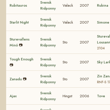
Svensk
Rubitauros
Valack
2007
Rubina
Ridponny
Svensk
Starlit Night
Valack
2007
Simone
Ridponny
Stureva
Sturevallens
Svensk
Sto
2007
Lousan
Minó
📷
Ridponny
2104
Tough Enough
Svensk
Sto
2007
Sky Lar
📷
Ridponny
Svensk
Zin Zan
Zanadu
📷
Sto
2007
Ridponny
RNF-S 1
Svensk
Ajax
Hingst
2006
Tove
Ridponny
Svensk