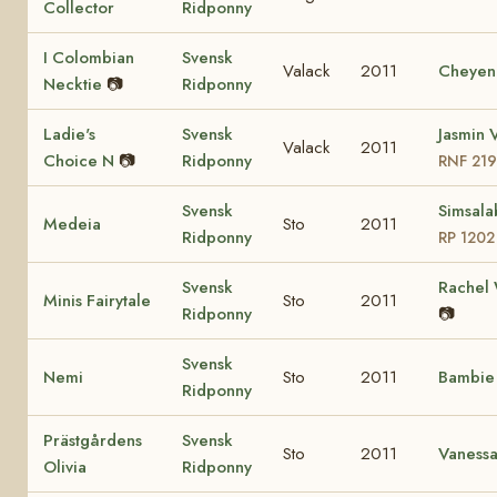
Collector
Ridponny
I Colombian
Svensk
Valack
2011
Cheyen
Necktie
📷
Ridponny
Ladie's
Svensk
Jasmin V
Valack
2011
Choice N
📷
Ridponny
RNF 21
Svensk
Simsala
Medeia
Sto
2011
Ridponny
RP 1202
Svensk
Rachel
Minis Fairytale
Sto
2011
Ridponny
📷
Svensk
Nemi
Sto
2011
Bambi
Ridponny
Prästgårdens
Svensk
Sto
2011
Vaness
Olivia
Ridponny