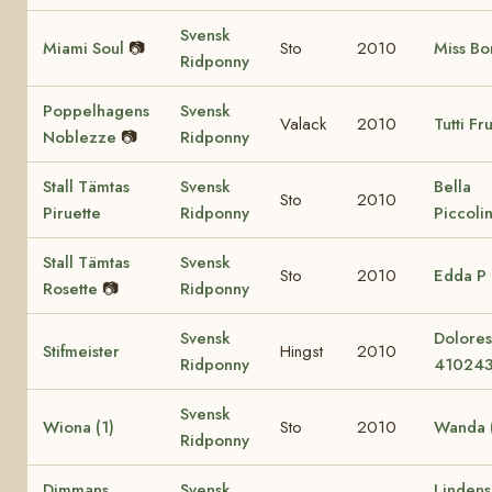
Svensk
Miami Soul
📷
Sto
2010
Miss Bo
Ridponny
Poppelhagens
Svensk
Valack
2010
Tutti Fru
Noblezze
📷
Ridponny
Stall Tämtas
Svensk
Bella
Sto
2010
Piruette
Ridponny
Piccoli
Stall Tämtas
Svensk
Sto
2010
Edda P
Rosette
📷
Ridponny
Svensk
Dolore
Stifmeister
Hingst
2010
Ridponny
41024
Svensk
Wiona (1)
Sto
2010
Wanda (
Ridponny
Dimmans
Svensk
Lindens