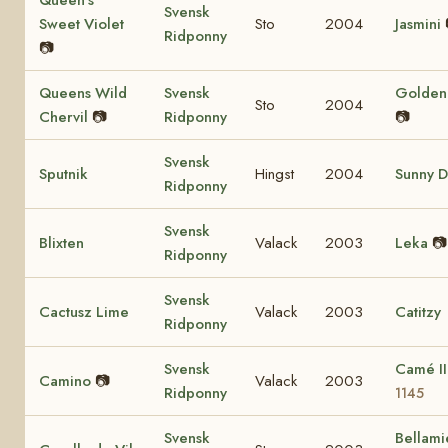
Svensk
Sweet Violet
Sto
2004
Jasmini
Ridponny
📷
Queens Wild
Svensk
Golden 
Sto
2004
Chervil
📷
Ridponny
📷
Svensk
Sputnik
Hingst
2004
Sunny D
Ridponny
Svensk
Blixten
Valack
2003
Leka
📷
Ridponny
Svensk
Cactusz Lime
Valack
2003
Catitzy
Ridponny
Svensk
Camé I
Camino
📷
Valack
2003
Ridponny
1145
Svensk
Bellami