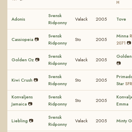
H
Svensk
Adonis
Valack
2005
Tove
Ridponny
Svensk
Minna
Cassiopeia
📷
Sto
2005
Ridponny
📷
2071
Svensk
Golden 
Golden Oz
📷
Valack
2005
Ridponny
📷
Svensk
Primad
Kiwi Crush
📷
Sto
2005
Ridponny
Star
SFR
Konvaljens
Svensk
Konvalj
Sto
2005
Jamaica
📷
Ridponny
Emma
Svensk
Liebling
📷
Valack
2005
Minty G
Ridponny