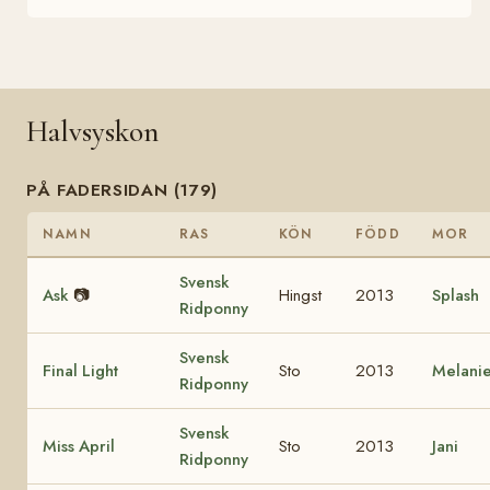
Halvsyskon
PÅ FADERSIDAN (179)
NAMN
RAS
KÖN
FÖDD
MOR
Svensk
Ask
📷
Hingst
2013
Splash
Ridponny
Svensk
Final Light
Sto
2013
Melani
Ridponny
Svensk
Miss April
Sto
2013
Jani
Ridponny