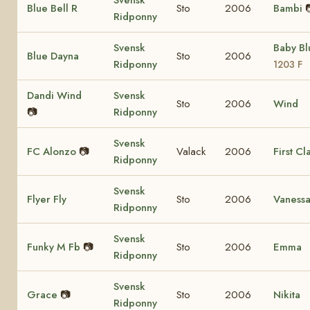
Blue Bell R
Sto
2006
Bambi
Ridponny
Svensk
Baby B
Blue Dayna
Sto
2006
Ridponny
1203 F
Dandi Wind
Svensk
Sto
2006
Wind
📷
Ridponny
Svensk
FC Alonzo
📷
Valack
2006
First Cl
Ridponny
Svensk
Flyer Fly
Sto
2006
Vaness
Ridponny
Svensk
Funky M Fb
📷
Sto
2006
Emma
Ridponny
Svensk
Grace
📷
Sto
2006
Nikita
Ridponny