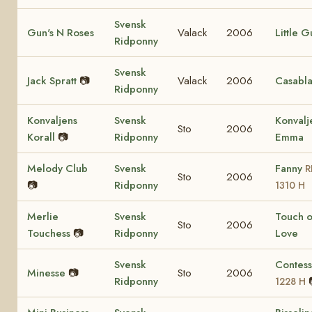
Svensk
Gun's N Roses
Valack
2006
Little G
Ridponny
Svensk
Jack Spratt
📷
Valack
2006
Casabl
Ridponny
Konvaljens
Svensk
Konvalj
Sto
2006
Korall
📷
Ridponny
Emma
Melody Club
Svensk
Fanny
R
Sto
2006
📷
Ridponny
1310 H
Merlie
Svensk
Touch o
Sto
2006
Touchess
📷
Ridponny
Love
Svensk
Contes
Minesse
📷
Sto
2006
Ridponny
1228 H