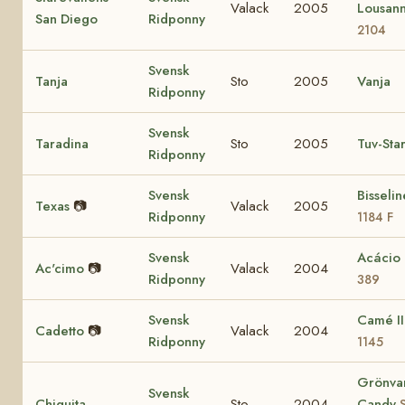
Valack
2005
Lousan
San Diego
Ridponny
2104
Svensk
Tanja
Sto
2005
Vanja
Ridponny
Svensk
Taradina
Sto
2005
Tuv-Sta
Ridponny
Svensk
Bisseli
Texas
📷
Valack
2005
Ridponny
1184 F
Svensk
Acácio
Ac'cimo
📷
Valack
2004
Ridponny
389
Svensk
Camé I
Cadetto
📷
Valack
2004
Ridponny
1145
Grönva
Svensk
Chiquita
Sto
2004
Candy