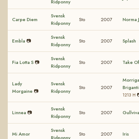
Ridponny
Svensk
Carpe Diem
Sto
2007
Norma 
Ridponny
Svensk
Embla
📷
Sto
2007
Splash
Ridponny
Svensk
Fia Lotta S
📷
Sto
2007
Take Of
Ridponny
Morrig
Lady
Svensk
Sto
2007
Brigant
Morgaine
📷
Ridponny
1213 H
Svensk
Linnea
📷
Sto
2007
Gullviv
Ridponny
Svensk
Mi Amor
Sto
2007
Iris
Ridponny