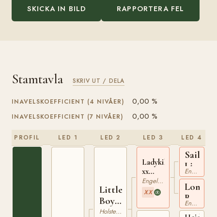
SKICKA IN BILD
RAPPORTERA FEL
Stamtavla
SKRIV UT / DELA
0,00 %
INAVELSKOEFFICIENT (4 NIVÅER)
0,00 %
INAVELSKOEFFICIENT (7 NIVÅER)
PROFIL
LED 1
LED 2
LED 3
LED 4
Sailing
Ladykiller
Light
xx
Engelskt Fullblod
xx
210384761
Engelskt Fullblod
Lone
Little
XX
Beech
Boy
Engelskt Fullblod
xx
756
Holsteiner