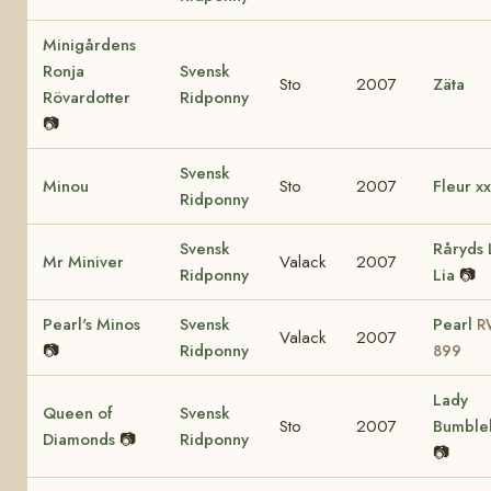
Minigårdens
Ronja
Svensk
Sto
2007
Zäta
Rövardotter
Ridponny
📷
Svensk
Minou
Sto
2007
Fleur xx
Ridponny
Svensk
Råryds 
Mr Miniver
Valack
2007
Ridponny
Lia
📷
Pearl's Minos
Svensk
Pearl
R
Valack
2007
📷
Ridponny
899
Lady
Queen of
Svensk
Sto
2007
Bumble
Diamonds
📷
Ridponny
📷