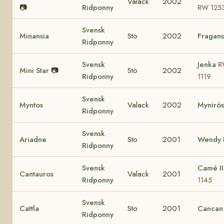
Valack
2002
📷
Ridponny
RW 125
Svensk
Minansia
Sto
2002
Fragans
Ridponny
Svensk
Jenka
R
Mini Star
📷
Sto
2002
Ridponny
1119
Svensk
Myntos
Valack
2002
Myniró
Ridponny
Svensk
Ariadne
Sto
2001
Wendy I
Ridponny
Svensk
Camé I
Cantauros
Valack
2001
Ridponny
1145
Svensk
Cattla
Sto
2001
Cancan
Ridponny