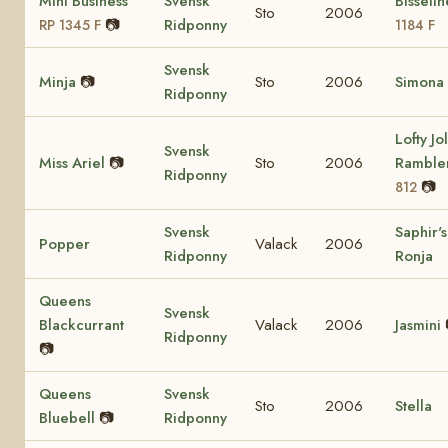
Mini Business
Svensk
Bisseli
Sto
2006
📷
Ridponny
RP 1345 F
1184 F
Svensk
Minja
📷
Sto
2006
Simona
Ridponny
Lofty Jol
Svensk
Miss Ariel
📷
Sto
2006
Ramble
Ridponny
📷
812
Svensk
Saphir's
Popper
Valack
2006
Ridponny
Ronja
Queens
Svensk
Blackcurrant
Valack
2006
Jasmini
Ridponny
📷
Queens
Svensk
Sto
2006
Stella
Bluebell
📷
Ridponny