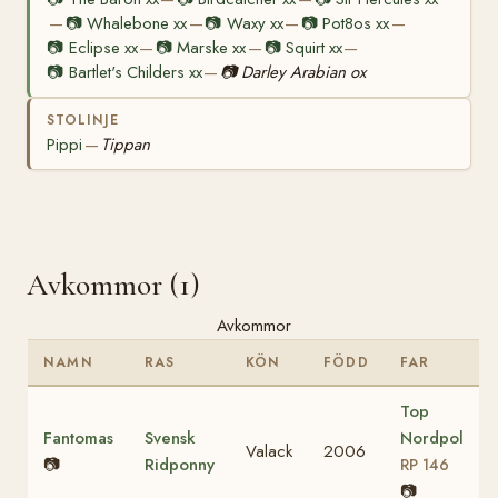
📷
Whalebone xx
📷
Waxy xx
📷
Pot8os xx
—
—
—
—
📷
Eclipse xx
📷
Marske xx
📷
Squirt xx
—
—
—
📷
Bartlet's Childers xx
📷
Darley Arabian ox
—
STOLINJE
Pippi
Tippan
—
Avkommor (1)
Avkommor
NAMN
RAS
KÖN
FÖDD
FAR
Top
Fantomas
Svensk
Nordpol
Valack
2006
📷
Ridponny
RP 146
📷