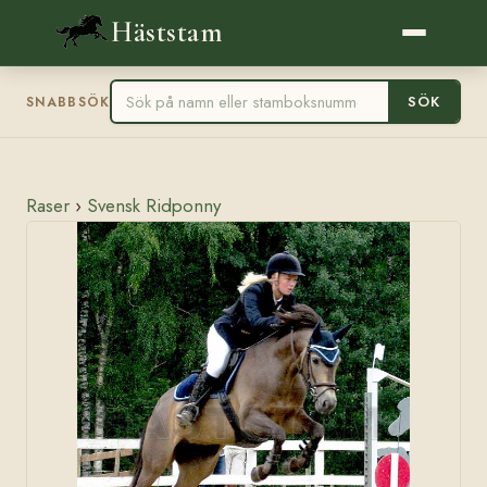
Häststam
SÖK
SNABBSÖK
Raser
›
Svensk Ridponny