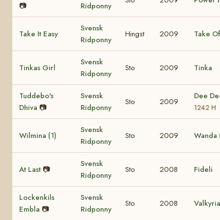
📷
Ridponny
Svensk
Take It Easy
Hingst
2009
Take Of
Ridponny
Svensk
Tinkas Girl
Sto
2009
Tinka
Ridponny
Tuddebo's
Svensk
Dee D
Sto
2009
Dhiva
📷
Ridponny
1242 H
Svensk
Wilmina (1)
Sto
2009
Wanda (
Ridponny
Svensk
At Last
📷
Sto
2008
Fideli
Ridponny
Lockenkils
Svensk
Sto
2008
Valkyri
Embla
📷
Ridponny