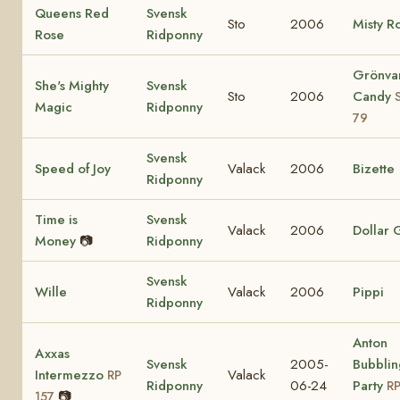
Queens Red
Svensk
Sto
2006
Misty R
Rose
Ridponny
Grönva
She's Mighty
Svensk
Sto
2006
Candy
Magic
Ridponny
79
Svensk
Speed of Joy
Valack
2006
Bizette
Ridponny
Time is
Svensk
Valack
2006
Dollar G
Money
📷
Ridponny
Svensk
Wille
Valack
2006
Pippi
Ridponny
Anton
Axxas
Svensk
2005-
Bubblin
Intermezzo
Valack
RP
Ridponny
06-24
Party
RP
📷
157