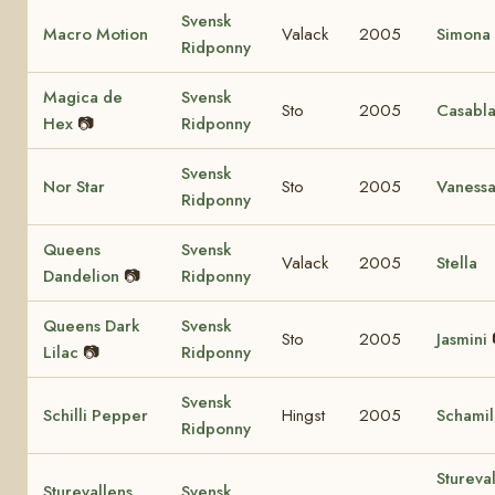
Svensk
Macro Motion
Valack
2005
Simona
Ridponny
Magica de
Svensk
Sto
2005
Casabl
Hex
📷
Ridponny
Svensk
Nor Star
Sto
2005
Vaness
Ridponny
Queens
Svensk
Valack
2005
Stella
Dandelion
📷
Ridponny
Queens Dark
Svensk
Sto
2005
Jasmini
Lilac
📷
Ridponny
Svensk
Schilli Pepper
Hingst
2005
Schamil
Ridponny
Stureva
Sturevallens
Svensk