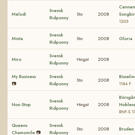
Cennen
Svensk
Melodi
Sto
2008
Songbi
Ridponny
1205
Svensk
Minta
Sto
2008
Gloria
Ridponny
Svensk
Miro
Hingst
2008
Ridponny
My Business
Svensk
Bisseli
Sto
2008
📷
Ridponny
1184 F
Börsgå
Svensk
Non-Stop
Hingst
2008
Nobles
Ridponny
RNF-S 1
Queens
Svensk
Sto
2008
Bruden
Chamomile
📷
Ridponny