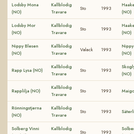
Lodsby Mona
Kallblodig
Haake 
Sto
1993
(NO)
Travare
(NO)
Lodsby Mor
Kallblodig
Haake
Sto
1993
(NO)
Travare
(NO)
Nippy Blesen
Kallblodig
Nippy
Valack
1993
(NO)
Travare
(NO)
Kallblodig
Skogl
Rapp Lysa (NO)
Sto
1993
Travare
(NO)
Kallblodig
Rapplilja (NO)
Sto
1993
Maigo
Travare
Rönningstjerna
Kallblodig
Sto
1993
Säterl
(NO)
Travare
Solberg Vinni
Kallblodig
Solbe
Sto
1993