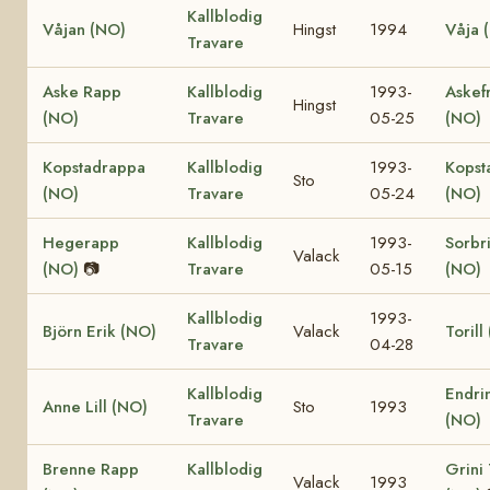
Kallblodig
Våjan (NO)
Hingst
1994
Våja 
Travare
Aske Rapp
Kallblodig
1993-
Askef
Hingst
(NO)
Travare
05-25
(NO)
Kopstadrappa
Kallblodig
1993-
Kopst
Sto
(NO)
Travare
05-24
(NO)
Hegerapp
Kallblodig
1993-
Sorbr
Valack
(NO)
📷
Travare
05-15
(NO)
Kallblodig
1993-
Björn Erik (NO)
Valack
Torill
Travare
04-28
Kallblodig
Endrin
Anne Lill (NO)
Sto
1993
Travare
(NO)
Brenne Rapp
Kallblodig
Grini
Valack
1993