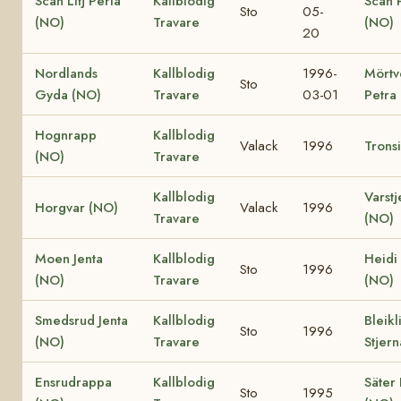
Scan Litj Perla
Kallblodig
Scan 
Sto
05-
(NO)
Travare
(NO)
20
Nordlands
Kallblodig
1996-
Mörtv
Sto
Gyda (NO)
Travare
03-01
Petra
Hognrapp
Kallblodig
Valack
1996
Trons
(NO)
Travare
Kallblodig
Varstj
Horgvar (NO)
Valack
1996
Travare
(NO)
Moen Jenta
Kallblodig
Heidi
Sto
1996
(NO)
Travare
(NO)
Smedsrud Jenta
Kallblodig
Bleikl
Sto
1996
(NO)
Travare
Stjer
Ensrudrappa
Kallblodig
Säter 
Sto
1995