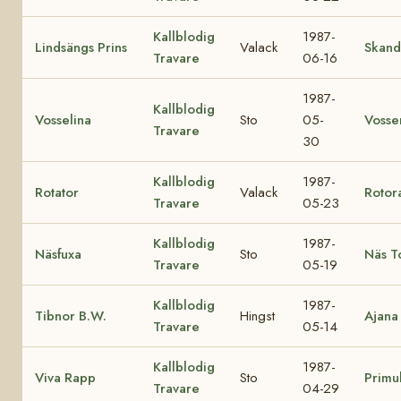
Kallblodig
1987-
Lindsängs Prins
Valack
Skand
Travare
06-16
1987-
Kallblodig
Vosselina
Sto
05-
Vosse
Travare
30
Kallblodig
1987-
Rotator
Valack
Rotor
Travare
05-23
Kallblodig
1987-
Näsfuxa
Sto
Näs T
Travare
05-19
Kallblodig
1987-
Tibnor B.W.
Hingst
Ajana
Travare
05-14
Kallblodig
1987-
Viva Rapp
Sto
Primu
Travare
04-29