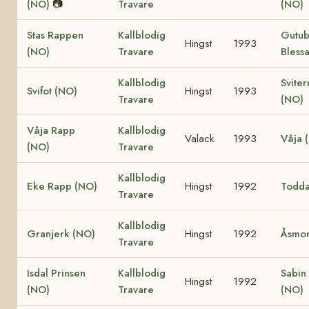
(NO)
📷
Travare
(NO)
Stas Rappen
Kallblodig
Gutu
Hingst
1993
(NO)
Travare
Bless
Kallblodig
Sviter
Svifot (NO)
Hingst
1993
Travare
(NO)
Våja Rapp
Kallblodig
Valack
1993
Våja 
(NO)
Travare
Kallblodig
Eke Rapp (NO)
Hingst
1992
Todda
Travare
Kallblodig
Granjerk (NO)
Hingst
1992
Åsmon
Travare
Isdal Prinsen
Kallblodig
Sabin
Hingst
1992
(NO)
Travare
(NO)