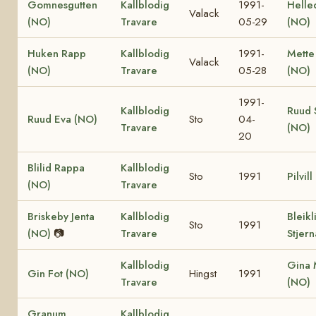
Gomnesgutten
Kallblodig
1991-
Helle
Valack
(NO)
Travare
05-29
(NO)
Huken Rapp
Kallblodig
1991-
Mette
Valack
(NO)
Travare
05-28
(NO)
1991-
Kallblodig
Ruud 
Ruud Eva (NO)
Sto
04-
Travare
(NO)
20
Blilid Rappa
Kallblodig
Sto
1991
Pilvil
(NO)
Travare
Briskeby Jenta
Kallblodig
Bleikl
Sto
1991
(NO)
📷
Travare
Stjer
Kallblodig
Gina 
Gin Fot (NO)
Hingst
1991
Travare
(NO)
Granum
Kallblodig