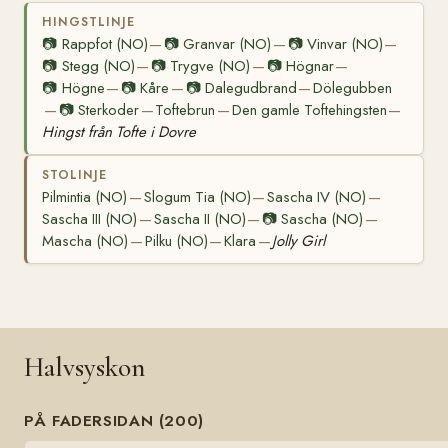
HINGSTLINJE
📷
Rappfot (NO)
📷
Granvar (NO)
📷
Vinvar (NO)
—
—
—
📷
Stegg (NO)
📷
Trygve (NO)
📷
Högnar
—
—
—
📷
Högne
📷
Kåre
📷
Dalegudbrand
Dölegubben
—
—
—
📷
Sterkoder
Toftebrun
Den gamle Toftehingsten
—
—
—
—
Hingst från Tofte i Dovre
STOLINJE
Pilmintia (NO)
Slogum Tia (NO)
Sascha IV (NO)
—
—
—
Sascha III (NO)
Sascha II (NO)
📷
Sascha (NO)
—
—
—
Mascha (NO)
Pilku (NO)
Klara
Jolly Girl
—
—
—
Halvsyskon
PÅ FADERSIDAN (200)