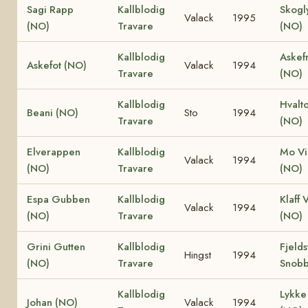
Sagi Rapp
Kallblodig
Skogl
Valack
1995
(NO)
Travare
(NO)
Kallblodig
Askef
Askefot (NO)
Valack
1994
Travare
(NO)
Kallblodig
Hvalt
Beani (NO)
Sto
1994
Travare
(NO)
Elverappen
Kallblodig
Mo Vi
Valack
1994
(NO)
Travare
(NO)
Espa Gubben
Kallblodig
Klaff 
Valack
1994
(NO)
Travare
(NO)
Grini Gutten
Kallblodig
Fjelds
Hingst
1994
(NO)
Travare
Snobb
Kallblodig
Lykke 
Johan (NO)
Valack
1994