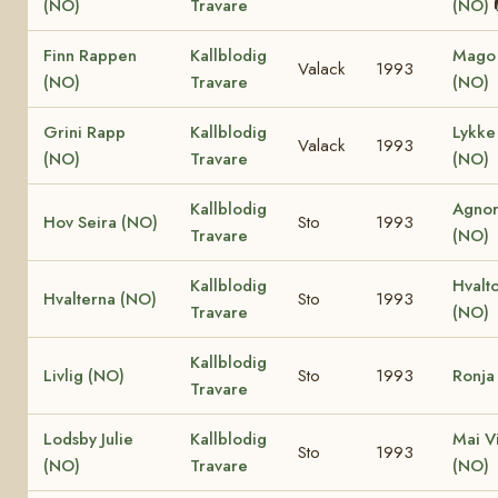
(NO)
Travare
(NO)
Finn Rappen
Kallblodig
Mago 
Valack
1993
(NO)
Travare
(NO)
Grini Rapp
Kallblodig
Lykke 
Valack
1993
(NO)
Travare
(NO)
Kallblodig
Agnor
Hov Seira (NO)
Sto
1993
Travare
(NO)
Kallblodig
Hvalt
Hvalterna (NO)
Sto
1993
Travare
(NO)
Kallblodig
Livlig (NO)
Sto
1993
Ronja
Travare
Lodsby Julie
Kallblodig
Mai V
Sto
1993
(NO)
Travare
(NO)