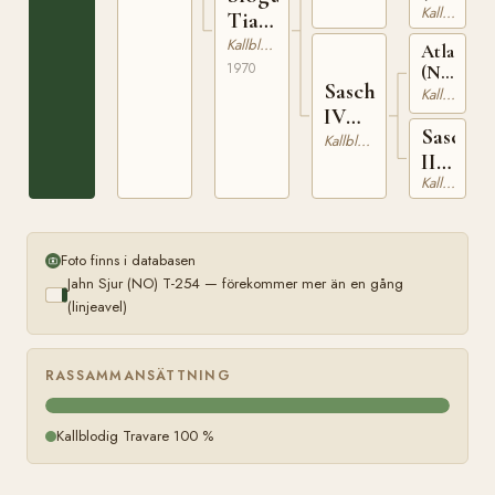
Kallblodig Travare
Tia
(NO)
Kallblodig Travare
Atlasprin
1970
(NO)
Sascha
T-
Kallblodig Travare
168
IV
Sascha
(NO)
Kallblodig Travare
III
Kallblodig Travare
(NO)
Foto finns i databasen
Jahn Sjur (NO) T-254 — förekommer mer än en gång
(linjeavel)
RASSAMMANSÄTTNING
Kallblodig Travare 100 %