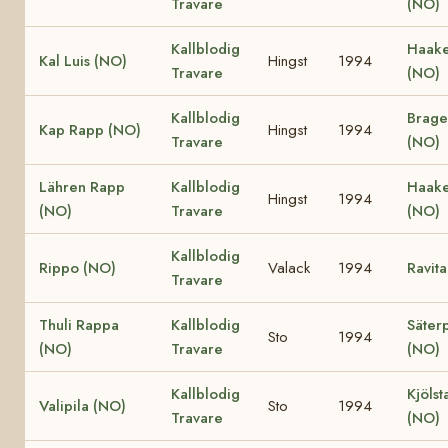
Travare
(NO)
Kallblodig
Haake
Kal Luis (NO)
Hingst
1994
Travare
(NO)
Kallblodig
Brage
Kap Rapp (NO)
Hingst
1994
Travare
(NO)
Lähren Rapp
Kallblodig
Haake
Hingst
1994
(NO)
Travare
(NO)
Kallblodig
Rippo (NO)
Valack
1994
Ravit
Travare
Thuli Rappa
Kallblodig
Säterp
Sto
1994
(NO)
Travare
(NO)
Kallblodig
Kjölst
Valipila (NO)
Sto
1994
Travare
(NO)