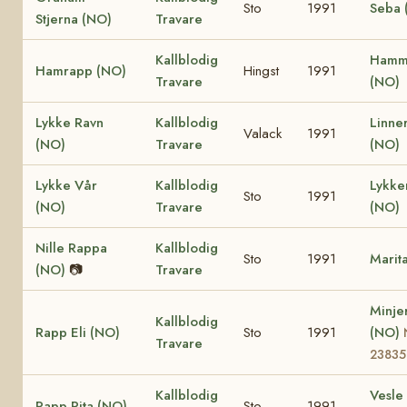
Sto
1991
Seba 
Stjerna (NO)
Travare
Kallblodig
Hamm
Hamrapp (NO)
Hingst
1991
Travare
(NO)
Lykke Ravn
Kallblodig
Linne
Valack
1991
(NO)
Travare
(NO)
Lykke Vår
Kallblodig
Lykk
Sto
1991
(NO)
Travare
(NO)
Nille Rappa
Kallblodig
Sto
1991
Marit
(NO)
📷
Travare
Minje
Kallblodig
Rapp Eli (NO)
Sto
1991
(NO)
Travare
23835
Kallblodig
Vesle 
Rapp Rita (NO)
Sto
1991