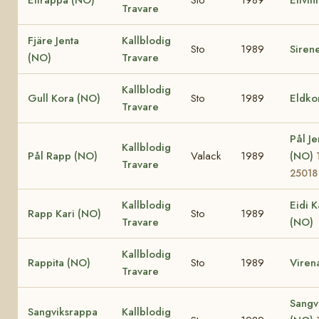
Travare
Fjäre Jenta
Kallblodig
Sto
1989
Siren
(NO)
Travare
Kallblodig
Gull Kora (NO)
Sto
1989
Eldko
Travare
Pål Je
Kallblodig
Pål Rapp (NO)
Valack
1989
(NO)
Travare
25018
Kallblodig
Eidi K
Rapp Kari (NO)
Sto
1989
Travare
(NO)
Kallblodig
Rappita (NO)
Sto
1989
Viren
Travare
Sangvi
Sangviksrappa
Kallblodig