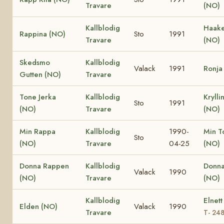
Travare
(NO)
Kallblodig
Haake
Rappina (NO)
Sto
1991
Travare
(NO)
Skedsmo
Kallblodig
Valack
1991
Ronja
Gutten (NO)
Travare
Tone Jerka
Kallblodig
Krylli
Sto
1991
(NO)
Travare
(NO)
Min Rappa
Kallblodig
1990-
Min T
Sto
(NO)
Travare
04-25
(NO)
Donna Rappen
Kallblodig
Donna
Valack
1990
(NO)
Travare
(NO)
Kallblodig
Elnett
Elden (NO)
Valack
1990
Travare
T- 24