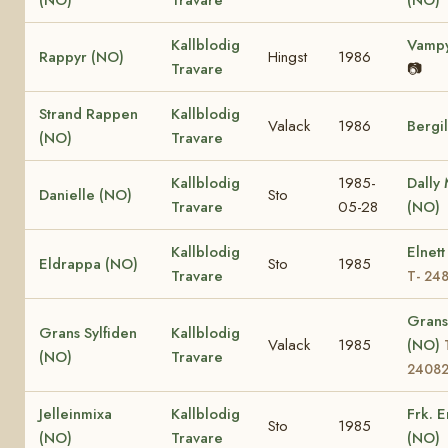
Kallblodig
Vampy
Rappyr (NO)
Hingst
1986
Travare
📷
Strand Rappen
Kallblodig
Valack
1986
Bergi
(NO)
Travare
Kallblodig
1985-
Dally
Danielle (NO)
Sto
Travare
05-28
(NO)
Kallblodig
Elnett
Eldrappa (NO)
Sto
1985
Travare
T- 24
Grans
Grans Sylfiden
Kallblodig
Valack
1985
(NO)
(NO)
Travare
2408
Jelleinmixa
Kallblodig
Frk. 
Sto
1985
(NO)
Travare
(NO)