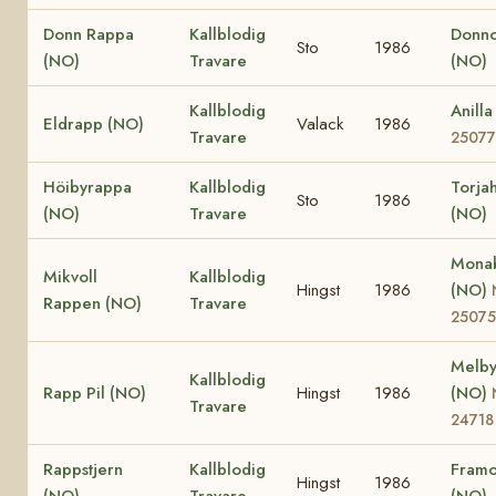
Donn Rappa
Kallblodig
Donno
Sto
1986
(NO)
Travare
(NO)
Kallblodig
Anill
Eldrapp (NO)
Valack
1986
Travare
25077
Höibyrappa
Kallblodig
Torja
Sto
1986
(NO)
Travare
(NO)
Monab
Mikvoll
Kallblodig
Hingst
1986
(NO)
Rappen (NO)
Travare
25075
Melby
Kallblodig
Rapp Pil (NO)
Hingst
1986
(NO)
Travare
24718
Rappstjern
Kallblodig
Framo
Hingst
1986
(NO)
Travare
(NO)