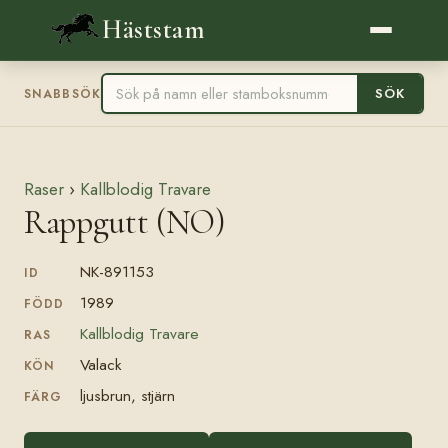
Häststam
SÖK
SNABBSÖK
Raser
›
Kallblodig Travare
Rappgutt (NO)
NK-891153
ID
1989
FÖDD
Kallblodig Travare
RAS
Valack
KÖN
ljusbrun, stjärn
FÄRG