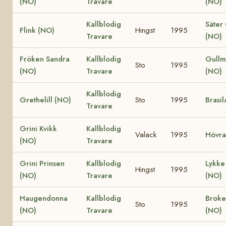
(NO)
Travare
(NO)
Kallblodig
Säter
Flink (NO)
Hingst
1995
Travare
(NO)
Fröken Sandra
Kallblodig
Gullm
Sto
1995
(NO)
Travare
(NO)
Kallblodig
Grethelill (NO)
Sto
1995
Brasil
Travare
Grini Kvikk
Kallblodig
Valack
1995
Hövra
(NO)
Travare
Grini Prinsen
Kallblodig
Lykke 
Hingst
1995
(NO)
Travare
(NO)
Haugendonna
Kallblodig
Broke
Sto
1995
(NO)
Travare
(NO)