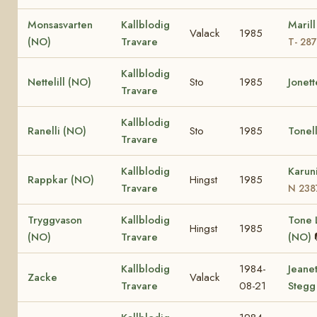
Monsasvarten
Kallblodig
Maril
Valack
1985
(NO)
Travare
T- 28
Kallblodig
Nettelill (NO)
Sto
1985
Jonet
Travare
Kallblodig
Ranelli (NO)
Sto
1985
Tonel
Travare
Kallblodig
Karun
Rappkar (NO)
Hingst
1985
Travare
N 238
Tryggvason
Kallblodig
Tone L
Hingst
1985
(NO)
Travare
(NO)
Kallblodig
1984-
Jeane
Zacke
Valack
Travare
08-21
Stegg