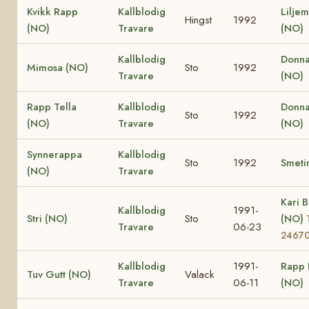
Kvikk Rapp
Kallblodig
Lilje
Hingst
1992
(NO)
Travare
(NO)
Kallblodig
Donna
Mimosa (NO)
Sto
1992
Travare
(NO)
Rapp Tella
Kallblodig
Donna
Sto
1992
(NO)
Travare
(NO)
Synnerappa
Kallblodig
Sto
1992
Smeti
(NO)
Travare
Kari B
Kallblodig
1991-
Stri (NO)
Sto
(NO)
Travare
06-23
2467
Kallblodig
1991-
Rapp 
Tuv Gutt (NO)
Valack
Travare
06-11
(NO)