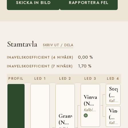
SKICKA IN BILD
RAPPORTERA FEL
Stamtavla
SKRIV UT / DELA
0,00 %
INAVELSKOEFFICIENT (4 NIVÅER)
1,70 %
INAVELSKOEFFICIENT (7 NIVÅER)
PROFIL
LED 1
LED 2
LED 3
LED 4
Stegg
(NO)
Vinvar
Kallblodig Travare
T-
(NO)
169
T-
Kallblodig Travare
Vinoga
Granvar
230
(NO)
(NO)
Kallblodig Travare
T-