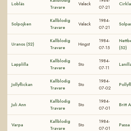
Kallblodig
1984-
Lobläs
Valack
Cirkla
Travare
07-21
Kallblodig
1984-
Solpojken
Valack
Solpa
Travare
07-21
Kallblodig
1984-
Nettb
Uranos (52)
Hingst
Travare
07-15
(52)
Kallblodig
1984-
Lapplilla
Sto
Lanill
Travare
07-11
Kallblodig
1984-
Jollyflickan
Sto
Pollyf
Travare
07-02
Kallblodig
1984-
Juli Ann
Sto
Britt 
Travare
07-01
Kallblodig
1984-
Varpa
Sto
Passa
Travare
07-01