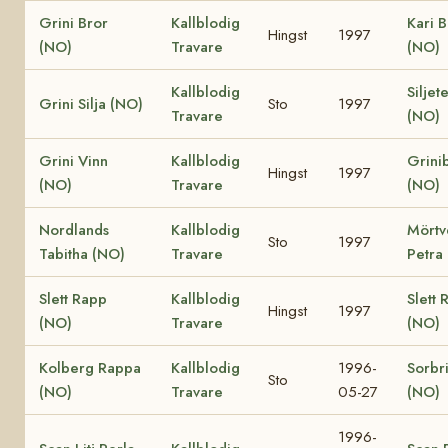
Grini Bror
Kallblodig
Kari B
Hingst
1997
(NO)
Travare
(NO)
Kallblodig
Siljet
Grini Silja (NO)
Sto
1997
Travare
(NO)
Grini Vinn
Kallblodig
Grini
Hingst
1997
(NO)
Travare
(NO)
Nordlands
Kallblodig
Mörtv
Sto
1997
Tabitha (NO)
Travare
Petra
Slett Rapp
Kallblodig
Slett 
Hingst
1997
(NO)
Travare
(NO)
Kolberg Rappa
Kallblodig
1996-
Sorbr
Sto
(NO)
Travare
05-27
(NO)
1996-