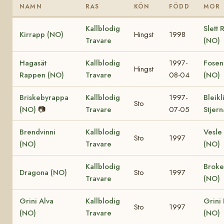
NAMN
RAS
KÖN
FÖDD
MOR
Kallblodig
Slett 
Kirrapp (NO)
Hingst
1998
Travare
(NO)
Hagasät
Kallblodig
1997-
Fosen
Hingst
Rappen (NO)
Travare
08-04
(NO)
Briskebyrappa
Kallblodig
1997-
Bleikl
Sto
(NO)
📷
Travare
07-05
Stjer
Brendvinni
Kallblodig
Vesle 
Sto
1997
(NO)
Travare
(NO)
Kallblodig
Broke
Dragona (NO)
Sto
1997
Travare
(NO)
Grini Alva
Kallblodig
Grini
Sto
1997
(NO)
Travare
(NO)