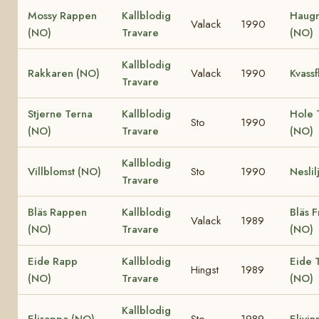
Mossy Rappen
Kallblodig
Haug
Valack
1990
(NO)
Travare
(NO)
Kallblodig
Rakkaren (NO)
Valack
1990
Kvassf
Travare
Stjerne Terna
Kallblodig
Hole 
Sto
1990
(NO)
Travare
(NO)
Kallblodig
Villblomst (NO)
Sto
1990
Neslil
Travare
Bläs Rappen
Kallblodig
Bläs F
Valack
1989
(NO)
Travare
(NO)
Eide Rapp
Kallblodig
Eide T
Hingst
1989
(NO)
Travare
(NO)
Kallblodig
Elirappa (NO)
Sto
1989
Elivin