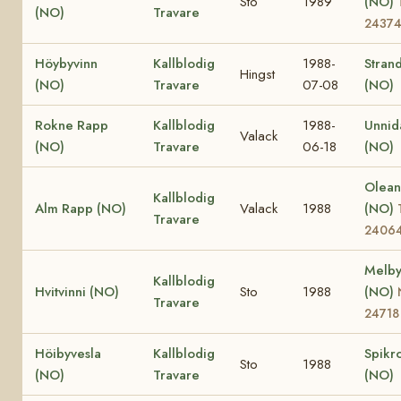
Sto
1989
(NO)
(NO)
Travare
2437
Höybyvinn
Kallblodig
1988-
Stran
Hingst
(NO)
Travare
07-08
(NO)
Rokne Rapp
Kallblodig
1988-
Unnid
Valack
(NO)
Travare
06-18
(NO)
Olea
Kallblodig
Alm Rapp (NO)
Valack
1988
(NO)
Travare
2406
Melby
Kallblodig
Hvitvinni (NO)
Sto
1988
(NO)
Travare
24718
Höibyvesla
Kallblodig
Spikr
Sto
1988
(NO)
Travare
(NO)