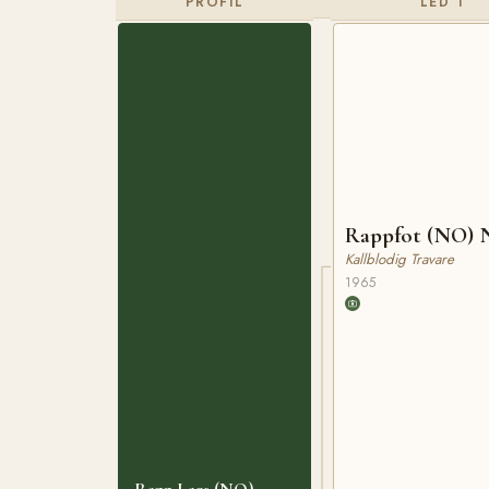
PROFIL
LED 1
Rappfot (NO) 
Kallblodig Travare
1965