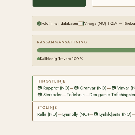
Foto finns i databasen
Vinoga (NO) T-259 — förekom
RASSAMMANSÄTTNING
Kallblodig Travare 100 %
HINGSTLINJE
📷
Rappfot (NO)
📷
Granvar (NO)
📷
Vinvar (
—
—
📷
Sterkoder
Toftebrun
Den gamle Toftehingste
—
—
STOLINJE
Ralla (NO)
Lynmolly (NO)
📷
Lynhildjenta (NO)
—
—