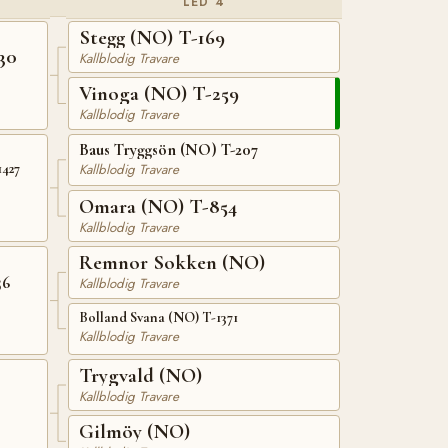
LED 4
Stegg (NO) T-169
30
Kallblodig Travare
Vinoga (NO) T-259
Kallblodig Travare
Baus Tryggsön (NO) T-207
Kallblodig Travare
1427
Omara (NO) T-854
Kallblodig Travare
Remnor Sokken (NO)
56
Kallblodig Travare
Bolland Svana (NO) T-1371
Kallblodig Travare
Trygvald (NO)
Kallblodig Travare
Gilmöy (NO)