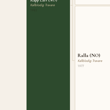
Rapp Lars (NO)
Kallblodig Travare
1983
Ralla (NO)
Kallblodig Travare
1977