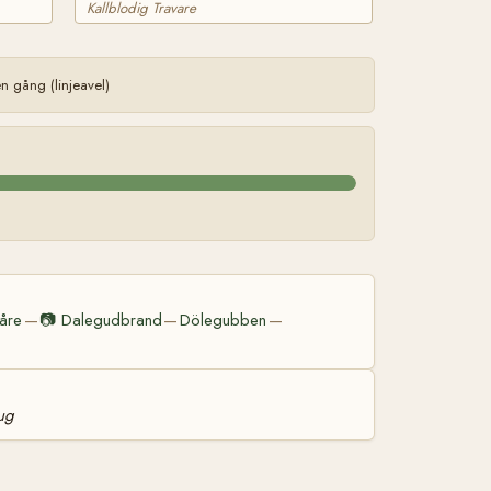
Kallblodig Travare
 gång (linjeavel)
åre
📷
Dalegudbrand
Dölegubben
—
—
—
aug