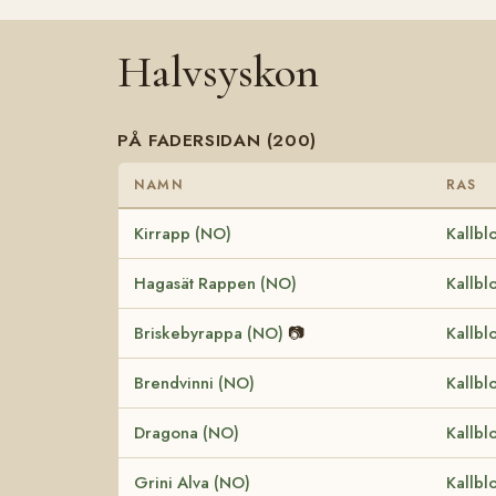
Halvsyskon
PÅ FADERSIDAN (200)
NAMN
RAS
Kirrapp (NO)
Kallbl
Hagasät Rappen (NO)
Kallbl
Briskebyrappa (NO)
📷
Kallbl
Brendvinni (NO)
Kallbl
Dragona (NO)
Kallbl
Grini Alva (NO)
Kallbl