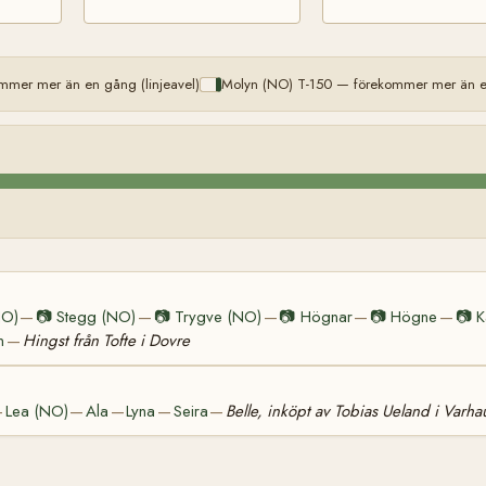
mer mer än en gång (linjeavel)
Molyn (NO) T-150 — förekommer mer än en
NO)
📷
Stegg (NO)
📷
Trygve (NO)
📷
Högnar
📷
Högne
📷
K
—
—
—
—
—
n
Hingst från Tofte i Dovre
—
Lea (NO)
Ala
Lyna
Seira
Belle, inköpt av Tobias Ueland i Varh
—
—
—
—
—