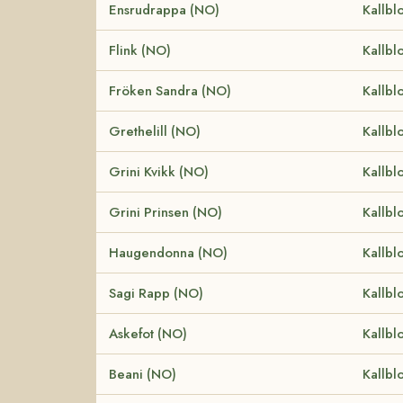
Ensrudrappa (NO)
Kallbl
Flink (NO)
Kallbl
Fröken Sandra (NO)
Kallbl
Grethelill (NO)
Kallbl
Grini Kvikk (NO)
Kallbl
Grini Prinsen (NO)
Kallbl
Haugendonna (NO)
Kallbl
Sagi Rapp (NO)
Kallbl
Askefot (NO)
Kallbl
Beani (NO)
Kallbl