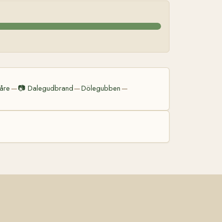
åre
📷
Dalegudbrand
Dölegubben
—
—
—