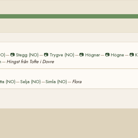
NO)
📷
Stegg (NO)
📷
Trygve (NO)
📷
Högnar
📷
Högne
📷
K
—
—
—
—
—
n
Hingst från Tofte i Dovre
—
etta (NO)
Selja (NO)
Simla (NO)
Flora
—
—
—