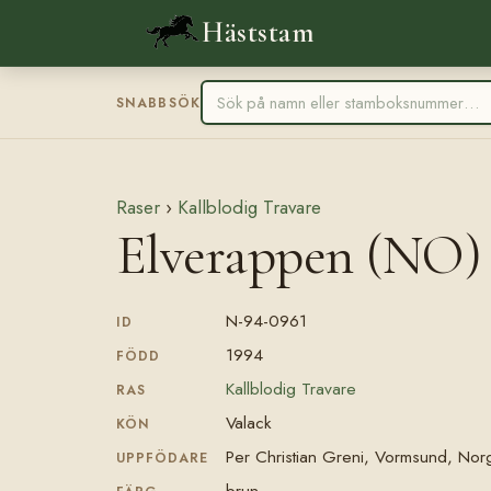
Häststam
SNABBSÖK
Raser
›
Kallblodig Travare
Elverappen (NO)
N-94-0961
ID
1994
FÖDD
Kallblodig Travare
RAS
Valack
KÖN
Per Christian Greni, Vormsund, Nor
UPPFÖDARE
brun