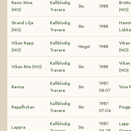
Reins Stina
Kallblodig
Bröttu
Sto
1988
(NO)
Travare
(NO)
Strand Lilja
Kallblodig
Hamm
Sto
1988
(NO)
Travare
Lökka
Vikan Rapp
Kallblodig
Vikan
Hingst
1988
(NO)
Travare
(NO)
Kallblodig
Vikan
Vikan Rita (NO)
Sto
1988
Travare
(NO)
Kallblodig
1987-
Ravina
Sto
Vina P
Travare
08-07
Kallblodig
1987-
Rappflickan
Sto
Pingp
Travare
07-04
Kallblodig
1987-
Lapp
Lappra
Sto
Travare
06-28
Gumm