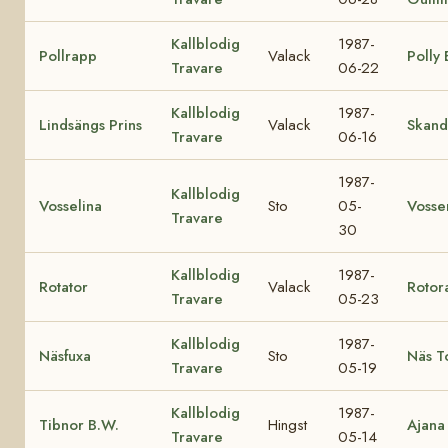
Kallblodig
1987-
Pollrapp
Valack
Polly
Travare
06-22
Kallblodig
1987-
Lindsängs Prins
Valack
Skand
Travare
06-16
1987-
Kallblodig
Vosselina
Sto
05-
Vosse
Travare
30
Kallblodig
1987-
Rotator
Valack
Rotor
Travare
05-23
Kallblodig
1987-
Näsfuxa
Sto
Näs T
Travare
05-19
Kallblodig
1987-
Tibnor B.W.
Hingst
Ajana
Travare
05-14