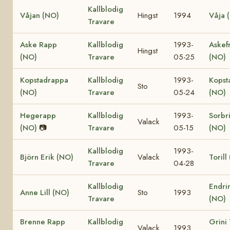
Kallblodig
Våjan (NO)
Hingst
1994
Våja 
Travare
Aske Rapp
Kallblodig
1993-
Askef
Hingst
(NO)
Travare
05-25
(NO)
Kopstadrappa
Kallblodig
1993-
Kopst
Sto
(NO)
Travare
05-24
(NO)
Hegerapp
Kallblodig
1993-
Sorbr
Valack
(NO)
📷
Travare
05-15
(NO)
Kallblodig
1993-
Björn Erik (NO)
Valack
Torill
Travare
04-28
Kallblodig
Endrin
Anne Lill (NO)
Sto
1993
Travare
(NO)
Brenne Rapp
Kallblodig
Grini
Valack
1993