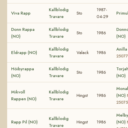
Kallblodig
1987-
Viva Rapp
Sto
Primu
Travare
04-29
Donn Rappa
Kallblodig
Donno
Sto
1986
(NO)
Travare
(NO)
Kallblodig
Anill
Eldrapp (NO)
Valack
1986
Travare
25077
Höibyrappa
Kallblodig
Torja
Sto
1986
(NO)
Travare
(NO)
Monab
Mikvoll
Kallblodig
Hingst
1986
(NO)
Rappen (NO)
Travare
25075
Melby
Kallblodig
Rapp Pil (NO)
Hingst
1986
(NO)
Travare