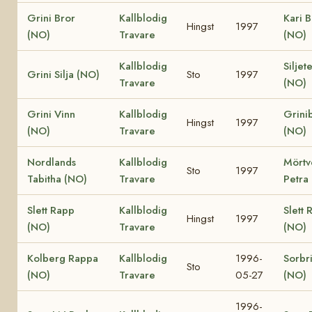
Grini Bror
Kallblodig
Kari B
Hingst
1997
(NO)
Travare
(NO)
Kallblodig
Siljet
Grini Silja (NO)
Sto
1997
Travare
(NO)
Grini Vinn
Kallblodig
Grini
Hingst
1997
(NO)
Travare
(NO)
Nordlands
Kallblodig
Mörtv
Sto
1997
Tabitha (NO)
Travare
Petra
Slett Rapp
Kallblodig
Slett 
Hingst
1997
(NO)
Travare
(NO)
Kolberg Rappa
Kallblodig
1996-
Sorbr
Sto
(NO)
Travare
05-27
(NO)
1996-