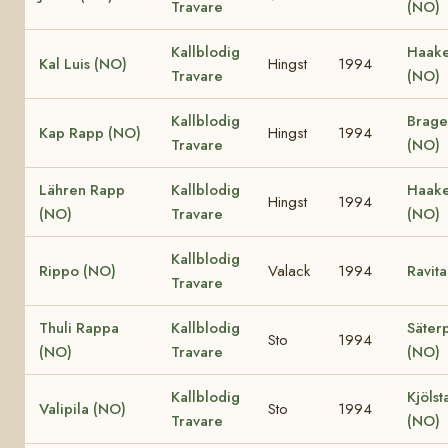
Travare
(NO)
Kallblodig
Haake
Kal Luis (NO)
Hingst
1994
Travare
(NO)
Kallblodig
Brage
Kap Rapp (NO)
Hingst
1994
Travare
(NO)
Lähren Rapp
Kallblodig
Haake
Hingst
1994
(NO)
Travare
(NO)
Kallblodig
Rippo (NO)
Valack
1994
Ravit
Travare
Thuli Rappa
Kallblodig
Säterp
Sto
1994
(NO)
Travare
(NO)
Kallblodig
Kjölst
Valipila (NO)
Sto
1994
Travare
(NO)