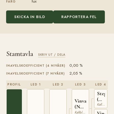
fux
FÄRG
SKICKA IN BILD
RAPPORTERA FEL
Stamtavla
SKRIV UT / DELA
0,00 %
INAVELSKOEFFICIENT (4 NIVÅER)
2,05 %
INAVELSKOEFFICIENT (7 NIVÅER)
PROFIL
LED 1
LED 2
LED 3
LED 4
Stegg
(NO)
Vinvar
Kallblodig Travare
T-
(NO)
169
T-
Kallblodig Travare
Vinoga