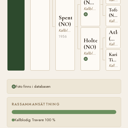
T-
(NO)
150
T-259
Kallblodig Travare
Toftestje
(NO)
Spentla
T-
Kallblodig Travare
(NO)
940
Kallblodig Travare
Atlas
1956
(NO)
Holtejenta
Kallblodig Travare
T-
(NO)
164
Kallblodig Travare
Kari
Tideman
(NO)
Kallblodig Travare
T-
941
Foto finns i databasen
RASSAMMANSÄTTNING
Kallblodig Travare 100 %