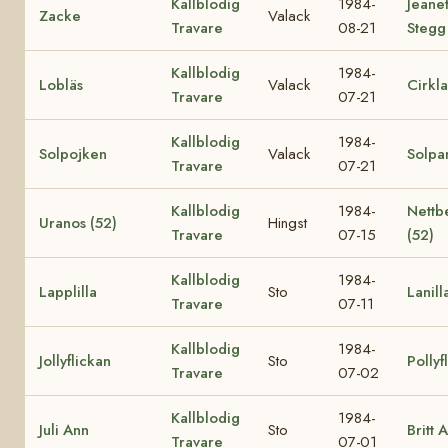
Kallblodig
1984-
Jeane
Zacke
Valack
Travare
08-21
Stegg
Kallblodig
1984-
Lobläs
Valack
Cirkla
Travare
07-21
Kallblodig
1984-
Solpojken
Valack
Solpa
Travare
07-21
Kallblodig
1984-
Nettb
Uranos (52)
Hingst
Travare
07-15
(52)
Kallblodig
1984-
Lapplilla
Sto
Lanill
Travare
07-11
Kallblodig
1984-
Jollyflickan
Sto
Pollyf
Travare
07-02
Kallblodig
1984-
Juli Ann
Sto
Britt 
Travare
07-01