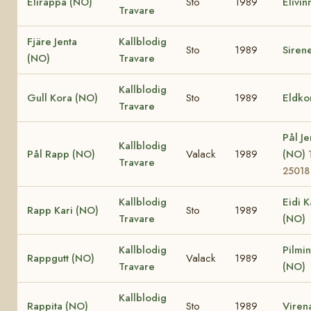
Elirappa (NO)
Sto
1989
Elivin
Travare
Fjäre Jenta
Kallblodig
Sto
1989
Siren
(NO)
Travare
Kallblodig
Gull Kora (NO)
Sto
1989
Eldko
Travare
Pål Je
Kallblodig
Pål Rapp (NO)
Valack
1989
(NO)
Travare
25018
Kallblodig
Eidi K
Rapp Kari (NO)
Sto
1989
Travare
(NO)
Kallblodig
Pilmin
Rappgutt (NO)
Valack
1989
Travare
(NO)
Kallblodig
Rappita (NO)
Sto
1989
Viren