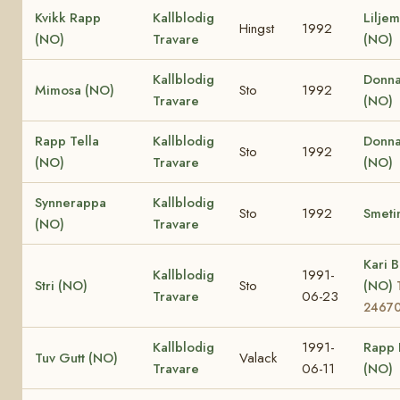
Kvikk Rapp
Kallblodig
Lilje
Hingst
1992
(NO)
Travare
(NO)
Kallblodig
Donna
Mimosa (NO)
Sto
1992
Travare
(NO)
Rapp Tella
Kallblodig
Donna
Sto
1992
(NO)
Travare
(NO)
Synnerappa
Kallblodig
Sto
1992
Smeti
(NO)
Travare
Kari B
Kallblodig
1991-
Stri (NO)
Sto
(NO)
Travare
06-23
2467
Kallblodig
1991-
Rapp 
Tuv Gutt (NO)
Valack
Travare
06-11
(NO)