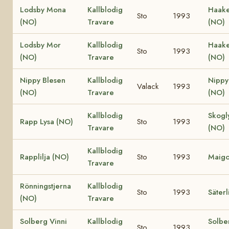
Lodsby Mona
Kallblodig
Haake 
Sto
1993
(NO)
Travare
(NO)
Lodsby Mor
Kallblodig
Haake
Sto
1993
(NO)
Travare
(NO)
Nippy Blesen
Kallblodig
Nippy
Valack
1993
(NO)
Travare
(NO)
Kallblodig
Skogl
Rapp Lysa (NO)
Sto
1993
Travare
(NO)
Kallblodig
Rapplilja (NO)
Sto
1993
Maigo
Travare
Rönningstjerna
Kallblodig
Sto
1993
Säterl
(NO)
Travare
Solberg Vinni
Kallblodig
Solbe
Sto
1993