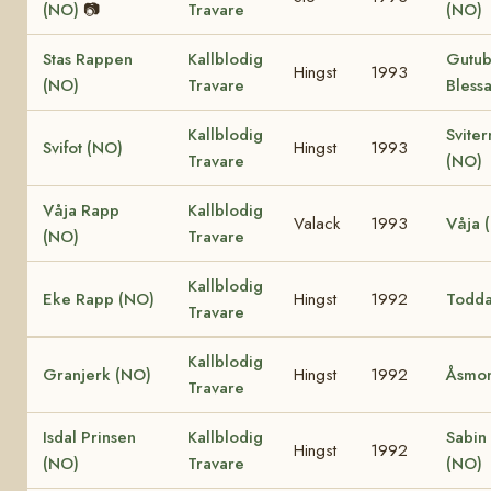
(NO)
📷
Travare
(NO)
Stas Rappen
Kallblodig
Gutu
Hingst
1993
(NO)
Travare
Bless
Kallblodig
Sviter
Svifot (NO)
Hingst
1993
Travare
(NO)
Våja Rapp
Kallblodig
Valack
1993
Våja 
(NO)
Travare
Kallblodig
Eke Rapp (NO)
Hingst
1992
Todda
Travare
Kallblodig
Granjerk (NO)
Hingst
1992
Åsmon
Travare
Isdal Prinsen
Kallblodig
Sabin
Hingst
1992
(NO)
Travare
(NO)