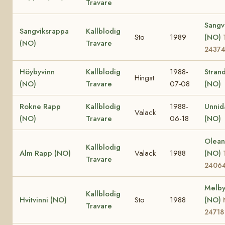
Travare
Sangvi
Sangviksrappa
Kallblodig
Sto
1989
(NO)
(NO)
Travare
2437
Höybyvinn
Kallblodig
1988-
Stran
Hingst
(NO)
Travare
07-08
(NO)
Rokne Rapp
Kallblodig
1988-
Unnid
Valack
(NO)
Travare
06-18
(NO)
Olea
Kallblodig
Alm Rapp (NO)
Valack
1988
(NO)
Travare
2406
Melby
Kallblodig
Hvitvinni (NO)
Sto
1988
(NO)
Travare
24718