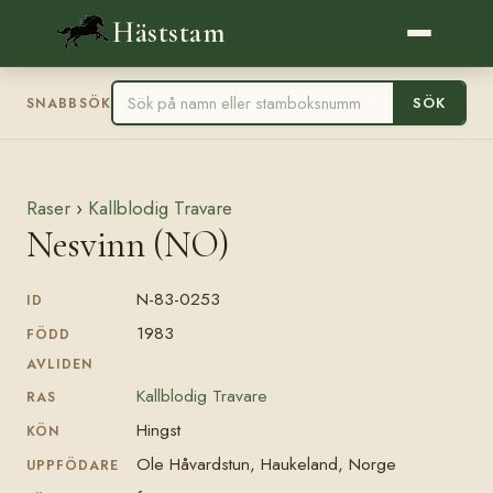
Häststam
SÖK
SNABBSÖK
Raser
›
Kallblodig Travare
Nesvinn (NO)
N-83-0253
ID
1983
FÖDD
AVLIDEN
Kallblodig Travare
RAS
Hingst
KÖN
Ole Håvardstun, Haukeland, Norge
UPPFÖDARE