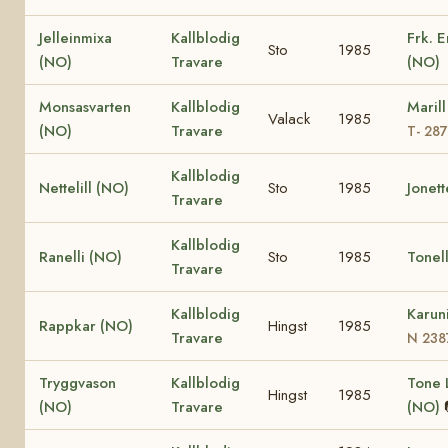
Jelleinmixa
Kallblodig
Frk. 
Sto
1985
(NO)
Travare
(NO)
Monsasvarten
Kallblodig
Maril
Valack
1985
(NO)
Travare
T- 28
Kallblodig
Nettelill (NO)
Sto
1985
Jonet
Travare
Kallblodig
Ranelli (NO)
Sto
1985
Tonel
Travare
Kallblodig
Karun
Rappkar (NO)
Hingst
1985
Travare
N 238
Tryggvason
Kallblodig
Tone L
Hingst
1985
(NO)
Travare
(NO)