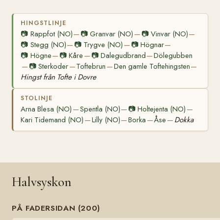
HINGSTLINJE
📷
Rappfot (NO)
📷
Granvar (NO)
📷
Vinvar (NO)
—
—
—
📷
Stegg (NO)
📷
Trygve (NO)
📷
Högnar
—
—
—
📷
Högne
📷
Kåre
📷
Dalegudbrand
Dölegubben
—
—
—
📷
Sterkoder
Toftebrun
Den gamle Toftehingsten
—
—
—
—
Hingst från Tofte i Dovre
STOLINJE
Arna Blesa (NO)
Spentla (NO)
📷
Holtejenta (NO)
—
—
—
Kari Tidemand (NO)
Lilly (NO)
Borka
Åse
Dokka
—
—
—
—
Halvsyskon
PÅ FADERSIDAN (200)