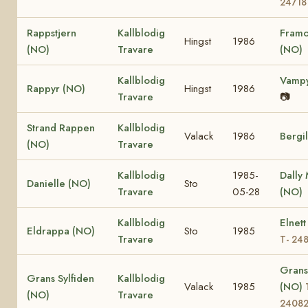
24718
Rappstjern
Kallblodig
Framo
Hingst
1986
(NO)
Travare
(NO)
Kallblodig
Vampy
Rappyr (NO)
Hingst
1986
Travare
📷
Strand Rappen
Kallblodig
Valack
1986
Bergi
(NO)
Travare
Kallblodig
1985-
Dally
Danielle (NO)
Sto
Travare
05-28
(NO)
Kallblodig
Elnett
Eldrappa (NO)
Sto
1985
Travare
T- 24
Grans
Grans Sylfiden
Kallblodig
Valack
1985
(NO)
(NO)
Travare
2408