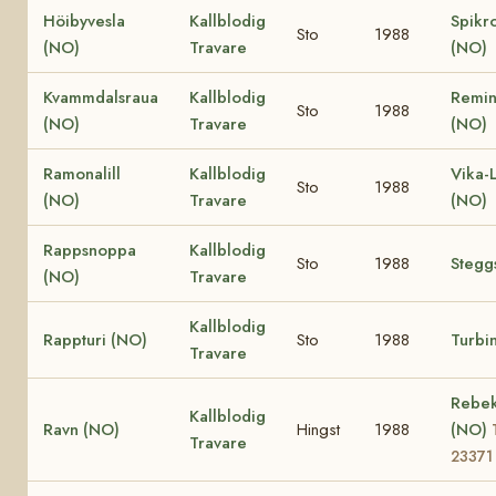
Höibyvesla
Kallblodig
Spikr
Sto
1988
(NO)
Travare
(NO)
Kvammdalsraua
Kallblodig
Remin
Sto
1988
(NO)
Travare
(NO)
Ramonalill
Kallblodig
Vika-
Sto
1988
(NO)
Travare
(NO)
Rappsnoppa
Kallblodig
Sto
1988
Stegg
(NO)
Travare
Kallblodig
Rappturi (NO)
Sto
1988
Turbi
Travare
Rebe
Kallblodig
Ravn (NO)
Hingst
1988
(NO)
Travare
23371