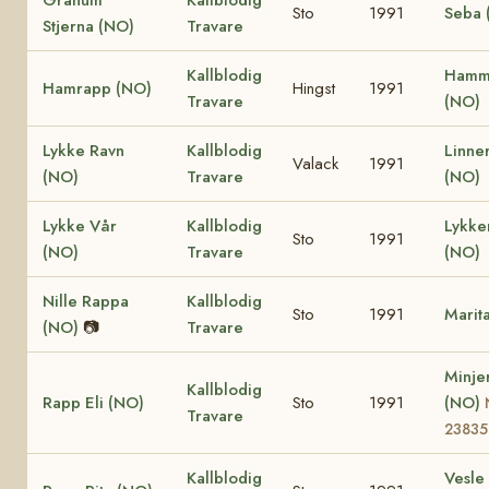
Sto
1991
Seba 
Stjerna (NO)
Travare
Kallblodig
Hamm
Hamrapp (NO)
Hingst
1991
Travare
(NO)
Lykke Ravn
Kallblodig
Linne
Valack
1991
(NO)
Travare
(NO)
Lykke Vår
Kallblodig
Lykk
Sto
1991
(NO)
Travare
(NO)
Nille Rappa
Kallblodig
Sto
1991
Marit
(NO)
📷
Travare
Minje
Kallblodig
Rapp Eli (NO)
Sto
1991
(NO)
Travare
23835
Kallblodig
Vesle 