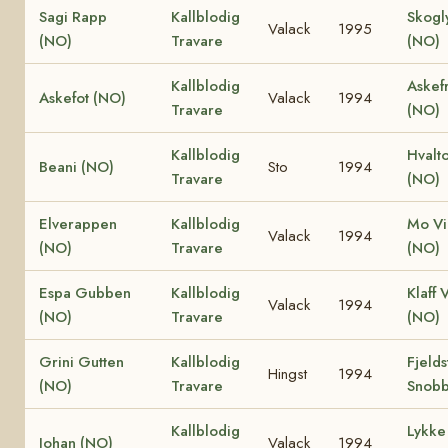
Sagi Rapp
Kallblodig
Skogl
Valack
1995
(NO)
Travare
(NO)
Kallblodig
Askef
Askefot (NO)
Valack
1994
Travare
(NO)
Kallblodig
Hvalt
Beani (NO)
Sto
1994
Travare
(NO)
Elverappen
Kallblodig
Mo Vi
Valack
1994
(NO)
Travare
(NO)
Espa Gubben
Kallblodig
Klaff 
Valack
1994
(NO)
Travare
(NO)
Grini Gutten
Kallblodig
Fjelds
Hingst
1994
(NO)
Travare
Snobb
Kallblodig
Lykke 
Johan (NO)
Valack
1994