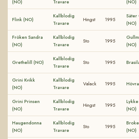
(NO)
Travare
(NO)
Kallblodig
Säter
Flink (NO)
Hingst
1995
Travare
(NO)
Fröken Sandra
Kallblodig
Gullm
Sto
1995
(NO)
Travare
(NO)
Kallblodig
Grethelill (NO)
Sto
1995
Brasil
Travare
Grini Kvikk
Kallblodig
Valack
1995
Hövra
(NO)
Travare
Grini Prinsen
Kallblodig
Lykke 
Hingst
1995
(NO)
Travare
(NO)
Haugendonna
Kallblodig
Broke
Sto
1995
(NO)
Travare
(NO)