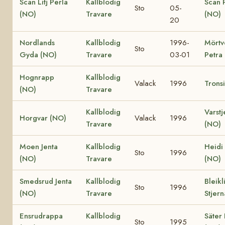
Scan Litj Perla
Kallblodig
Scan 
Sto
05-
(NO)
Travare
(NO)
20
Nordlands
Kallblodig
1996-
Mörtv
Sto
Gyda (NO)
Travare
03-01
Petra
Hognrapp
Kallblodig
Valack
1996
Trons
(NO)
Travare
Kallblodig
Varstj
Horgvar (NO)
Valack
1996
Travare
(NO)
Moen Jenta
Kallblodig
Heidi
Sto
1996
(NO)
Travare
(NO)
Smedsrud Jenta
Kallblodig
Bleikl
Sto
1996
(NO)
Travare
Stjer
Ensrudrappa
Kallblodig
Säter 
Sto
1995