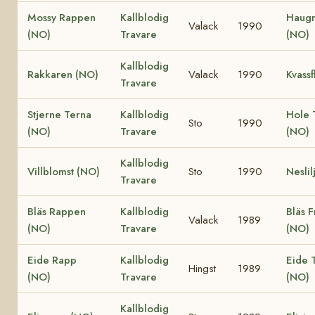
Mossy Rappen
Kallblodig
Haug
Valack
1990
(NO)
Travare
(NO)
Kallblodig
Rakkaren (NO)
Valack
1990
Kvassf
Travare
Stjerne Terna
Kallblodig
Hole 
Sto
1990
(NO)
Travare
(NO)
Kallblodig
Villblomst (NO)
Sto
1990
Neslil
Travare
Bläs Rappen
Kallblodig
Bläs F
Valack
1989
(NO)
Travare
(NO)
Eide Rapp
Kallblodig
Eide T
Hingst
1989
(NO)
Travare
(NO)
Kallblodig