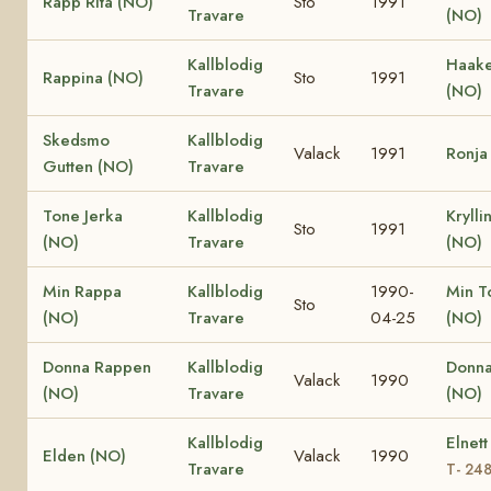
Rapp Rita (NO)
Sto
1991
Travare
(NO)
Kallblodig
Haake
Rappina (NO)
Sto
1991
Travare
(NO)
Skedsmo
Kallblodig
Valack
1991
Ronja
Gutten (NO)
Travare
Tone Jerka
Kallblodig
Krylli
Sto
1991
(NO)
Travare
(NO)
Min Rappa
Kallblodig
1990-
Min T
Sto
(NO)
Travare
04-25
(NO)
Donna Rappen
Kallblodig
Donna
Valack
1990
(NO)
Travare
(NO)
Kallblodig
Elnett
Elden (NO)
Valack
1990
Travare
T- 24