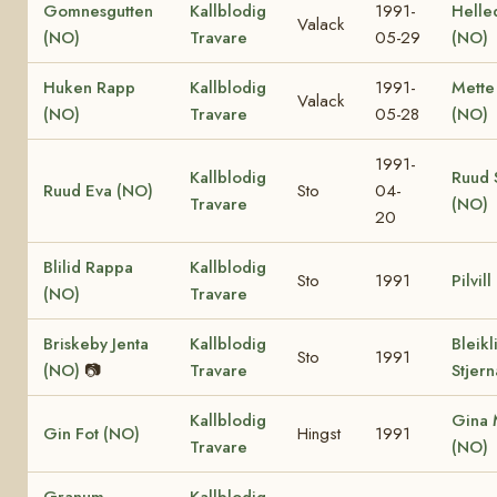
Gomnesgutten
Kallblodig
1991-
Helle
Valack
(NO)
Travare
05-29
(NO)
Huken Rapp
Kallblodig
1991-
Mette
Valack
(NO)
Travare
05-28
(NO)
1991-
Kallblodig
Ruud 
Ruud Eva (NO)
Sto
04-
Travare
(NO)
20
Blilid Rappa
Kallblodig
Sto
1991
Pilvil
(NO)
Travare
Briskeby Jenta
Kallblodig
Bleikl
Sto
1991
(NO)
📷
Travare
Stjer
Kallblodig
Gina 
Gin Fot (NO)
Hingst
1991
Travare
(NO)
Granum
Kallblodig