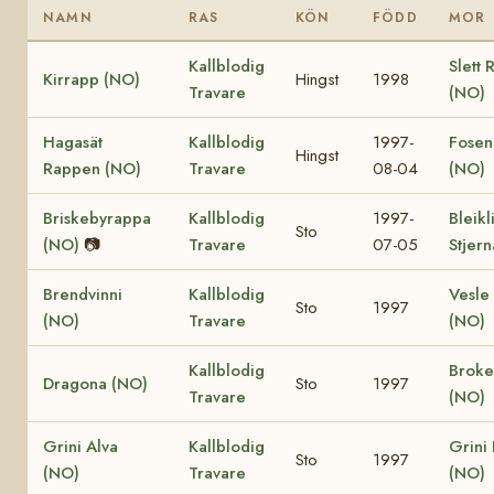
NAMN
RAS
KÖN
FÖDD
MOR
Kallblodig
Slett 
Kirrapp (NO)
Hingst
1998
Travare
(NO)
Hagasät
Kallblodig
1997-
Fosen
Hingst
Rappen (NO)
Travare
08-04
(NO)
Briskebyrappa
Kallblodig
1997-
Bleikl
Sto
(NO)
📷
Travare
07-05
Stjer
Brendvinni
Kallblodig
Vesle 
Sto
1997
(NO)
Travare
(NO)
Kallblodig
Broke
Dragona (NO)
Sto
1997
Travare
(NO)
Grini Alva
Kallblodig
Grini
Sto
1997
(NO)
Travare
(NO)