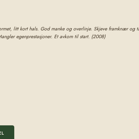
met, litt kort hals. God manke og overlinje. Skjeve framknær og tå
angler egenprestasjoner. Et avkom til start. (2008)
EL