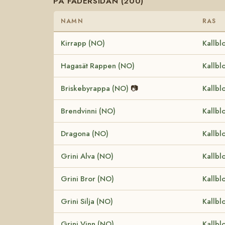
PÅ FADERSIDAN (200)
NAMN
RAS
Kirrapp (NO)
Kallbl
Hagasät Rappen (NO)
Kallbl
Briskebyrappa (NO)
📷
Kallbl
Brendvinni (NO)
Kallbl
Dragona (NO)
Kallbl
Grini Alva (NO)
Kallbl
Grini Bror (NO)
Kallbl
Grini Silja (NO)
Kallbl
Grini Vinn (NO)
Kallbl