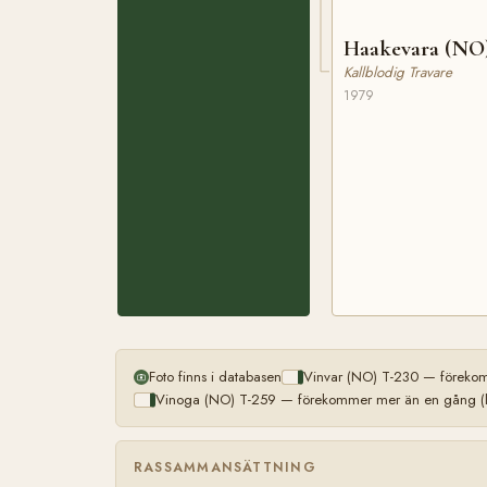
Haakevara (NO
Kallblodig Travare
1979
Foto finns i databasen
Vinvar (NO) T-230 — förekom
Vinoga (NO) T-259 — förekommer mer än en gång (li
RASSAMMANSÄTTNING