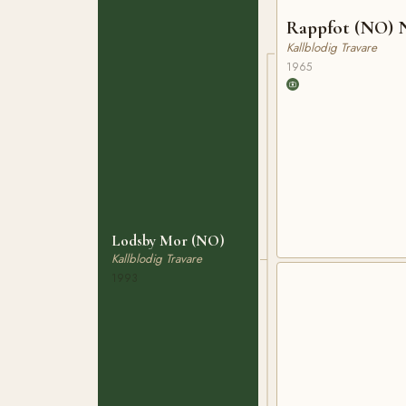
Rappfot (NO) 
Kallblodig Travare
1965
Lodsby Mor (NO)
Kallblodig Travare
1993