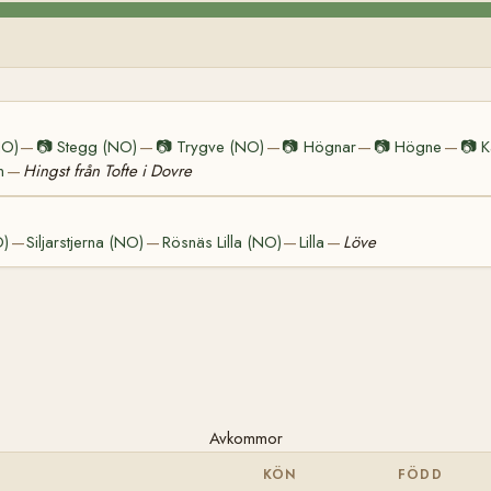
NO)
📷
Stegg (NO)
📷
Trygve (NO)
📷
Högnar
📷
Högne
📷
K
—
—
—
—
—
n
Hingst från Tofte i Dovre
—
O)
Siljarstjerna (NO)
Rösnäs Lilla (NO)
Lilla
Löve
—
—
—
—
Avkommor
KÖN
FÖDD