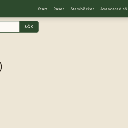
Start
Raser
Stamböcker
Avancerad sö
SÖK
)