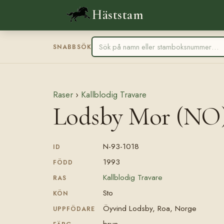
Häststam
SNABBSÖK
Raser
›
Kallblodig Travare
Lodsby Mor (NO
N-93-1018
ID
1993
FÖDD
Kallblodig Travare
RAS
Sto
KÖN
Öyvind Lodsby, Roa, Norge
UPPFÖDARE
brun