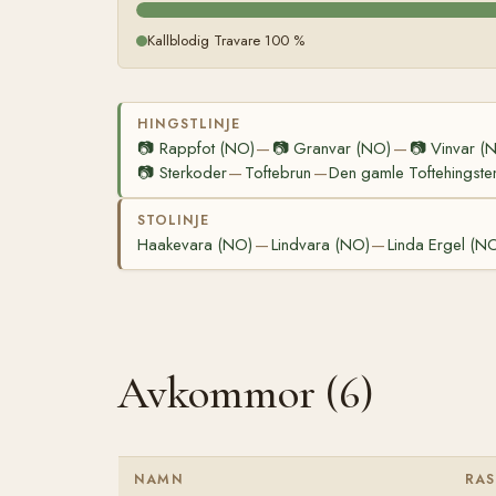
Kallblodig Travare 100 %
HINGSTLINJE
📷
Rappfot (NO)
📷
Granvar (NO)
📷
Vinvar (
—
—
📷
Sterkoder
Toftebrun
Den gamle Toftehingste
—
—
STOLINJE
Haakevara (NO)
Lindvara (NO)
Linda Ergel (N
—
—
Avkommor (6)
NAMN
RAS