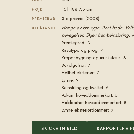
FÄRG
151-188-7,5 cm
HÖJD
3:e premie (2008)
PREMIERAD
Hoppe av bra type. Pent hode. Velfor
UTLÅTANDE
bevegelser. Skjev frambeinsføring. M
Premiegrad: 3
Rasetype og preg: 7
Kroppsbygning og muskulatur: 8
Bevelgelser: 7
Helthet eksteriør: 7
Lynne: 9
Beinstilling og kvalitet: 6
Avkom hoveddommerkort: 6
Holdbarhet hoveddommerkort: 8
Lynne eksteriørdommer: 9
SKICKA IN BILD
RAPPORTERA F