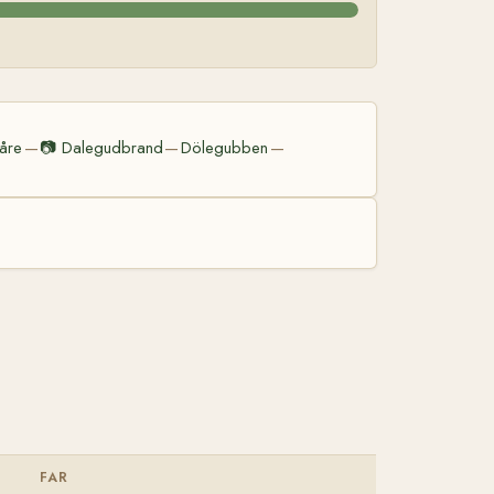
åre
📷
Dalegudbrand
Dölegubben
—
—
—
FAR