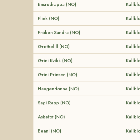
Ensrudrappa (NO)
Kallbl
Flink (NO)
Kallbl
Fröken Sandra (NO)
Kallbl
Grethelill (NO)
Kallbl
Grini Kvikk (NO)
Kallbl
Grini Prinsen (NO)
Kallbl
Haugendonna (NO)
Kallbl
Sagi Rapp (NO)
Kallbl
Askefot (NO)
Kallbl
Beani (NO)
Kallbl