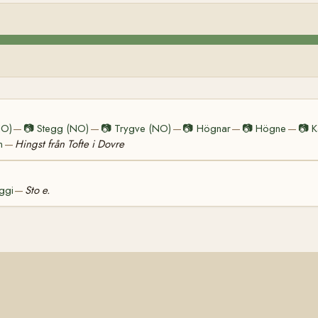
NO)
📷
Stegg (NO)
📷
Trygve (NO)
📷
Högnar
📷
Högne
📷
K
—
—
—
—
—
n
Hingst från Tofte i Dovre
—
ggi
Sto e.
—