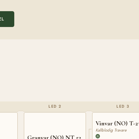
EL
LED 2
LED 3
Vinvar (NO) T-2
Kallblodig Travare
Granvar (NO) NT 52