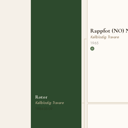
Rappfot (NO) 
Kallblodig Travare
1965
Rotor
Kallblodig Travare
1984-05-09