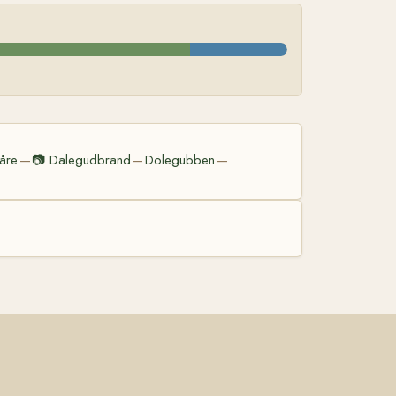
åre
📷
Dalegudbrand
Dölegubben
—
—
—