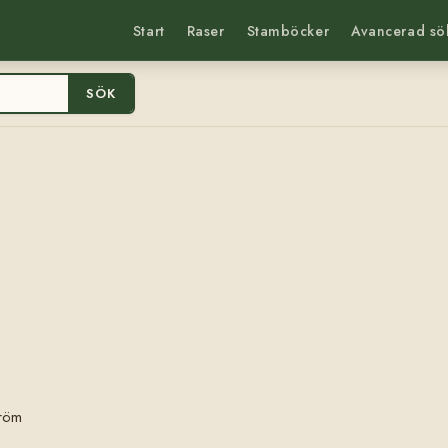
Start
Raser
Stamböcker
Avancerad sö
SÖK
tröm