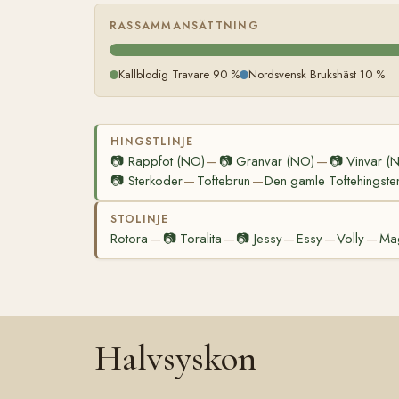
RASSAMMANSÄTTNING
Kallblodig Travare 90 %
Nordsvensk Brukshäst 10 %
HINGSTLINJE
📷
Rappfot (NO)
📷
Granvar (NO)
📷
Vinvar (
—
—
📷
Sterkoder
Toftebrun
Den gamle Toftehingste
—
—
STOLINJE
Rotora
📷
Toralita
📷
Jessy
Essy
Volly
Ma
—
—
—
—
—
Halvsyskon