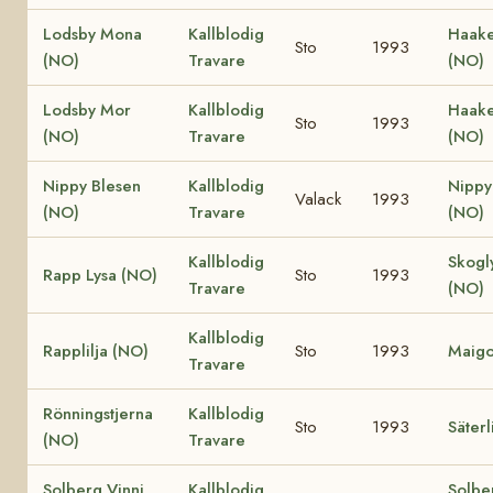
Lodsby Mona
Kallblodig
Haake 
Sto
1993
(NO)
Travare
(NO)
Lodsby Mor
Kallblodig
Haake
Sto
1993
(NO)
Travare
(NO)
Nippy Blesen
Kallblodig
Nippy
Valack
1993
(NO)
Travare
(NO)
Kallblodig
Skogl
Rapp Lysa (NO)
Sto
1993
Travare
(NO)
Kallblodig
Rapplilja (NO)
Sto
1993
Maigo
Travare
Rönningstjerna
Kallblodig
Sto
1993
Säterl
(NO)
Travare
Solberg Vinni
Kallblodig
Solbe