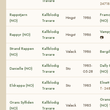
Travare
24718
Rappstjern
Kallblodig
Framo
Hingst
1986
(NO)
Travare
(NO)
Kallblodig
Vampy
Rappyr (NO)
Hingst
1986
Travare
📷
Strand Rappen
Kallblodig
Valack
1986
Bergi
(NO)
Travare
Kallblodig
1985-
Dally
Danielle (NO)
Sto
Travare
05-28
(NO)
Kallblodig
Elnett
Eldrappa (NO)
Sto
1985
Travare
T- 24
Grans
Grans Sylfiden
Kallblodig
Valack
1985
(NO)
(NO)
Travare