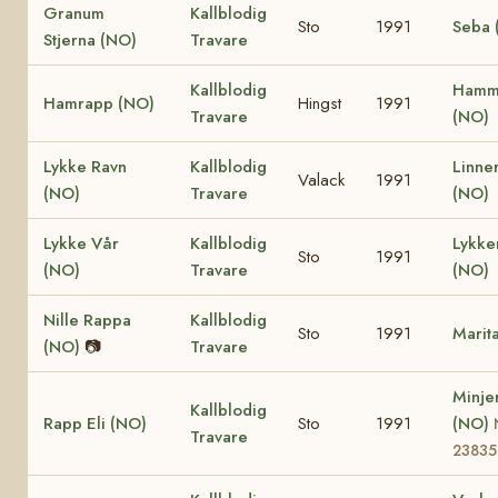
Granum
Kallblodig
Sto
1991
Seba 
Stjerna (NO)
Travare
Kallblodig
Hamm
Hamrapp (NO)
Hingst
1991
Travare
(NO)
Lykke Ravn
Kallblodig
Linne
Valack
1991
(NO)
Travare
(NO)
Lykke Vår
Kallblodig
Lykk
Sto
1991
(NO)
Travare
(NO)
Nille Rappa
Kallblodig
Sto
1991
Marit
(NO)
📷
Travare
Minje
Kallblodig
Rapp Eli (NO)
Sto
1991
(NO)
Travare
23835