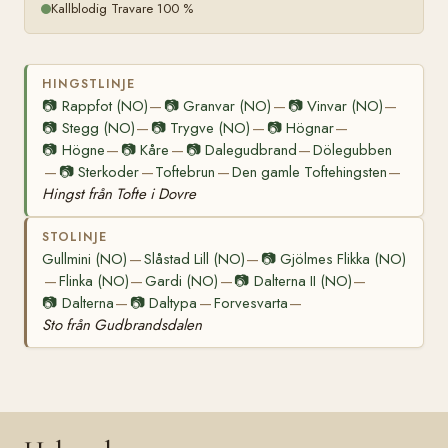
Kallblodig Travare 100 %
HINGSTLINJE
📷
Rappfot (NO)
📷
Granvar (NO)
📷
Vinvar (NO)
—
—
—
📷
Stegg (NO)
📷
Trygve (NO)
📷
Högnar
—
—
—
📷
Högne
📷
Kåre
📷
Dalegudbrand
Dölegubben
—
—
—
📷
Sterkoder
Toftebrun
Den gamle Toftehingsten
—
—
—
—
Hingst från Tofte i Dovre
STOLINJE
Gullmini (NO)
Slåstad Lill (NO)
📷
Gjölmes Flikka (NO)
—
—
Flinka (NO)
Gardi (NO)
📷
Dalterna II (NO)
—
—
—
—
📷
Dalterna
📷
Daltypa
Forvesvarta
—
—
—
Sto från Gudbrandsdalen