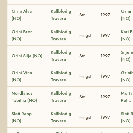
Grini Alva
Kallblodig
Grini
Sto
1997
(NO)
Travare
(NO)
Grini Bror
Kallblodig
Kari B
Hingst
1997
(NO)
Travare
(NO)
Kallblodig
Siljet
Grini Silja (NO)
Sto
1997
Travare
(NO)
Grini Vinn
Kallblodig
Grini
Hingst
1997
(NO)
Travare
(NO)
Nordlands
Kallblodig
Mörtv
Sto
1997
Tabitha (NO)
Travare
Petra
Slett Rapp
Kallblodig
Slett 
Hingst
1997
(NO)
Travare
(NO)