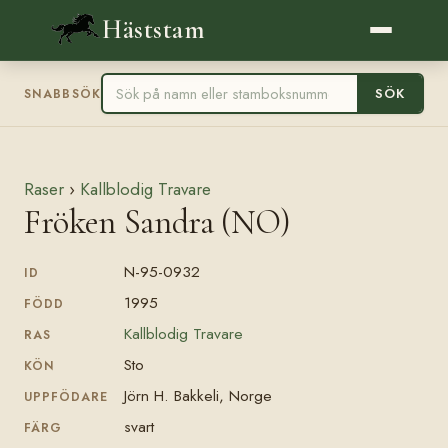
Häststam
SÖK
SNABBSÖK
Raser
›
Kallblodig Travare
Fröken Sandra (NO)
N-95-0932
ID
1995
FÖDD
Kallblodig Travare
RAS
Sto
KÖN
Jörn H. Bakkeli, Norge
UPPFÖDARE
svart
FÄRG