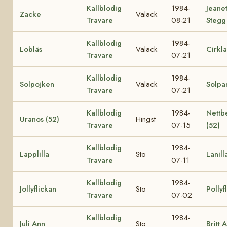
Kallblodig
1984-
Jeane
Zacke
Valack
Travare
08-21
Stegg
Kallblodig
1984-
Lobläs
Valack
Cirkla
Travare
07-21
Kallblodig
1984-
Solpojken
Valack
Solpa
Travare
07-21
Kallblodig
1984-
Nettb
Uranos (52)
Hingst
Travare
07-15
(52)
Kallblodig
1984-
Lapplilla
Sto
Lanill
Travare
07-11
Kallblodig
1984-
Jollyflickan
Sto
Pollyf
Travare
07-02
Kallblodig
1984-
Juli Ann
Sto
Britt 