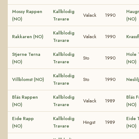
Mossy Rappen
Kallblodig
Haug
Valack
1990
(NO)
Travare
(NO)
Kallblodig
Rakkaren (NO)
Valack
1990
Kvassf
Travare
Stjerne Terna
Kallblodig
Hole 
Sto
1990
(NO)
Travare
(NO)
Kallblodig
Villblomst (NO)
Sto
1990
Neslil
Travare
Bläs Rappen
Kallblodig
Bläs F
Valack
1989
(NO)
Travare
(NO)
Eide Rapp
Kallblodig
Eide T
Hingst
1989
(NO)
Travare
(NO)