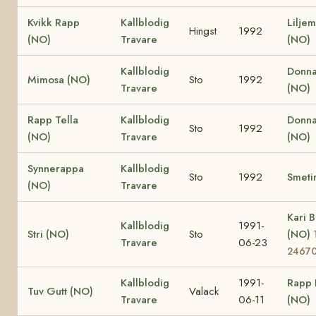
Kvikk Rapp
Kallblodig
Lilje
Hingst
1992
(NO)
Travare
(NO)
Kallblodig
Donna
Mimosa (NO)
Sto
1992
Travare
(NO)
Rapp Tella
Kallblodig
Donna
Sto
1992
(NO)
Travare
(NO)
Synnerappa
Kallblodig
Sto
1992
Smeti
(NO)
Travare
Kari B
Kallblodig
1991-
Stri (NO)
Sto
(NO)
Travare
06-23
2467
Kallblodig
1991-
Rapp 
Tuv Gutt (NO)
Valack
Travare
06-11
(NO)