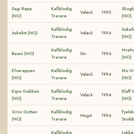
Sagi Rapp
Kallblodig
Skogl
Valack
1995
(NO)
Travare
(NO)
Kallblodig
Askef
Askefot (NO)
Valack
1994
Travare
(NO)
Kallblodig
Hvalt
Beani (NO)
Sto
1994
Travare
(NO)
Elverappen
Kallblodig
Mo Vi
Valack
1994
(NO)
Travare
(NO)
Espa Gubben
Kallblodig
Klaff 
Valack
1994
(NO)
Travare
(NO)
Grini Gutten
Kallblodig
Fjelds
Hingst
1994
(NO)
Travare
Snobb
Kallblodig
Lykke 