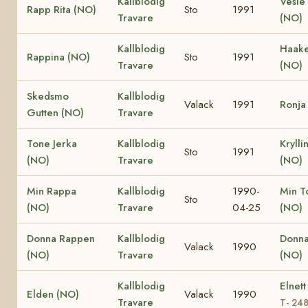
Kallblodig
Vesle 
Rapp Rita (NO)
Sto
1991
Travare
(NO)
Kallblodig
Haake
Rappina (NO)
Sto
1991
Travare
(NO)
Skedsmo
Kallblodig
Valack
1991
Ronja
Gutten (NO)
Travare
Tone Jerka
Kallblodig
Krylli
Sto
1991
(NO)
Travare
(NO)
Min Rappa
Kallblodig
1990-
Min T
Sto
(NO)
Travare
04-25
(NO)
Donna Rappen
Kallblodig
Donna
Valack
1990
(NO)
Travare
(NO)
Kallblodig
Elnett
Elden (NO)
Valack
1990
Travare
T- 24