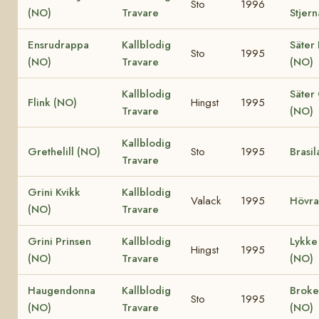
Sto
1996
(NO)
Travare
Stjer
Ensrudrappa
Kallblodig
Säter 
Sto
1995
(NO)
Travare
(NO)
Kallblodig
Säter
Flink (NO)
Hingst
1995
Travare
(NO)
Kallblodig
Grethelill (NO)
Sto
1995
Brasil
Travare
Grini Kvikk
Kallblodig
Valack
1995
Hövra
(NO)
Travare
Grini Prinsen
Kallblodig
Lykke 
Hingst
1995
(NO)
Travare
(NO)
Haugendonna
Kallblodig
Broke
Sto
1995
(NO)
Travare
(NO)