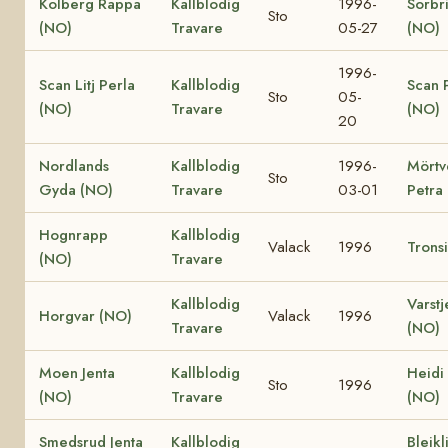
Kolberg Rappa
Kallblodig
1996-
Sorbr
Sto
(NO)
Travare
05-27
(NO)
1996-
Scan Litj Perla
Kallblodig
Scan 
Sto
05-
(NO)
Travare
(NO)
20
Nordlands
Kallblodig
1996-
Mörtv
Sto
Gyda (NO)
Travare
03-01
Petra
Hognrapp
Kallblodig
Valack
1996
Trons
(NO)
Travare
Kallblodig
Varstj
Horgvar (NO)
Valack
1996
Travare
(NO)
Moen Jenta
Kallblodig
Heidi
Sto
1996
(NO)
Travare
(NO)
Smedsrud Jenta
Kallblodig
Bleikl