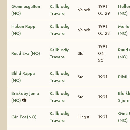
Gomnesgutten
Kallblodig
1991-
Helle
Valack
(NO)
Travare
05-29
(NO)
Huken Rapp
Kallblodig
1991-
Mette
Valack
(NO)
Travare
05-28
(NO)
1991-
Kallblodig
Ruud 
Ruud Eva (NO)
Sto
04-
Travare
(NO)
20
Blilid Rappa
Kallblodig
Sto
1991
Pilvil
(NO)
Travare
Briskeby Jenta
Kallblodig
Bleikl
Sto
1991
(NO)
📷
Travare
Stjer
Kallblodig
Gina 
Gin Fot (NO)
Hingst
1991
Travare
(NO)