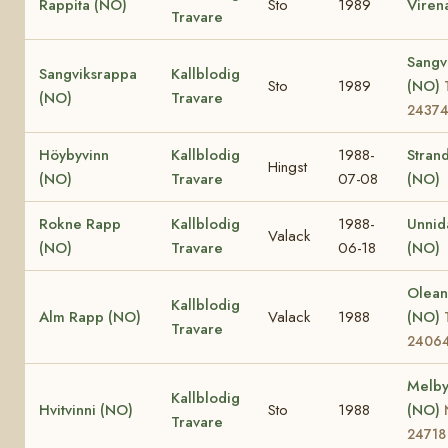
Rappita (NO)
Sto
1989
Viren
Travare
Sangvi
Sangviksrappa
Kallblodig
Sto
1989
(NO)
(NO)
Travare
2437
Höybyvinn
Kallblodig
1988-
Stran
Hingst
(NO)
Travare
07-08
(NO)
Rokne Rapp
Kallblodig
1988-
Unnid
Valack
(NO)
Travare
06-18
(NO)
Olea
Kallblodig
Alm Rapp (NO)
Valack
1988
(NO)
Travare
2406
Melby
Kallblodig
Hvitvinni (NO)
Sto
1988
(NO)
Travare
24718