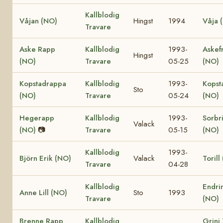
Kallblodig
Våjan (NO)
Hingst
1994
Våja 
Travare
Aske Rapp
Kallblodig
1993-
Askef
Hingst
(NO)
Travare
05-25
(NO)
Kopstadrappa
Kallblodig
1993-
Kopst
Sto
(NO)
Travare
05-24
(NO)
Hegerapp
Kallblodig
1993-
Sorbr
Valack
(NO)
📷
Travare
05-15
(NO)
Kallblodig
1993-
Björn Erik (NO)
Valack
Torill
Travare
04-28
Kallblodig
Endrin
Anne Lill (NO)
Sto
1993
Travare
(NO)
Brenne Rapp
Kallblodig
Grini