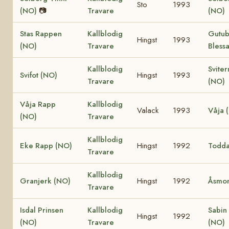
Sto
1993
(NO)
📷
Travare
(NO)
Stas Rappen
Kallblodig
Gutu
Hingst
1993
(NO)
Travare
Bless
Kallblodig
Sviter
Svifot (NO)
Hingst
1993
Travare
(NO)
Våja Rapp
Kallblodig
Valack
1993
Våja 
(NO)
Travare
Kallblodig
Eke Rapp (NO)
Hingst
1992
Todda
Travare
Kallblodig
Granjerk (NO)
Hingst
1992
Åsmon
Travare
Isdal Prinsen
Kallblodig
Sabin
Hingst
1992
(NO)
Travare
(NO)