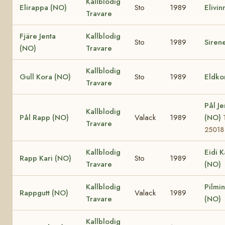
Kallblodig
Elirappa (NO)
Sto
1989
Elivin
Travare
Fjäre Jenta
Kallblodig
Sto
1989
Siren
(NO)
Travare
Kallblodig
Gull Kora (NO)
Sto
1989
Eldko
Travare
Pål Je
Kallblodig
Pål Rapp (NO)
Valack
1989
(NO)
Travare
25018
Kallblodig
Eidi K
Rapp Kari (NO)
Sto
1989
Travare
(NO)
Kallblodig
Pilmin
Rappgutt (NO)
Valack
1989
Travare
(NO)
Kallblodig