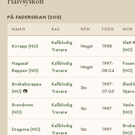
Halvsyskon
PÅ FADERSIDAN (200)
NAMN
RAS
KÖN
FÖDD
MOR
Kallblodig
Slett 
Kirrapp (NO)
Hingst
1998
Travare
(NO)
Hagasät
Kallblodig
1997-
Fosen
Hingst
Rappen (NO)
Travare
08-04
(NO)
Briskebyrappa
Kallblodig
1997-
Bleikl
Sto
(NO)
📷
Travare
07-05
Stjer
Brendvinni
Kallblodig
Vesle 
Sto
1997
(NO)
Travare
(NO)
Kallblodig
Broke
Dragona (NO)
Sto
1997
Travare
(NO)