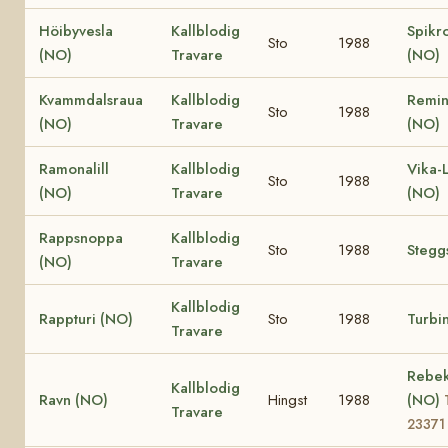
Höibyvesla
Kallblodig
Spikr
Sto
1988
(NO)
Travare
(NO)
Kvammdalsraua
Kallblodig
Remin
Sto
1988
(NO)
Travare
(NO)
Ramonalill
Kallblodig
Vika-
Sto
1988
(NO)
Travare
(NO)
Rappsnoppa
Kallblodig
Sto
1988
Stegg
(NO)
Travare
Kallblodig
Rappturi (NO)
Sto
1988
Turbi
Travare
Rebe
Kallblodig
Ravn (NO)
Hingst
1988
(NO)
Travare
23371