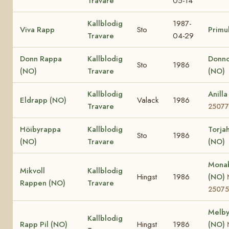
Travare
05-14
Kallblodig
1987-
Viva Rapp
Sto
Primu
Travare
04-29
Donn Rappa
Kallblodig
Donno
Sto
1986
(NO)
Travare
(NO)
Kallblodig
Anill
Eldrapp (NO)
Valack
1986
Travare
25077
Höibyrappa
Kallblodig
Torja
Sto
1986
(NO)
Travare
(NO)
Monab
Mikvoll
Kallblodig
Hingst
1986
(NO)
Rappen (NO)
Travare
25075
Melby
Kallblodig
Rapp Pil (NO)
Hingst
1986
(NO)