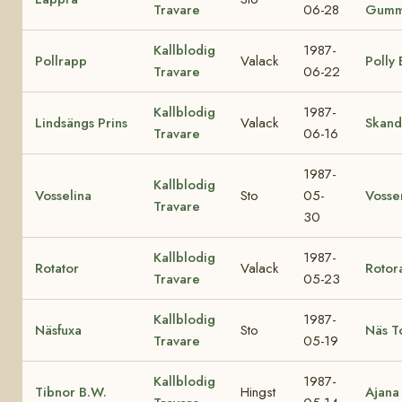
Travare
06-28
Gumm
Kallblodig
1987-
Pollrapp
Valack
Polly
Travare
06-22
Kallblodig
1987-
Lindsängs Prins
Valack
Skand
Travare
06-16
1987-
Kallblodig
Vosselina
Sto
05-
Vosse
Travare
30
Kallblodig
1987-
Rotator
Valack
Rotor
Travare
05-23
Kallblodig
1987-
Näsfuxa
Sto
Näs T
Travare
05-19
Kallblodig
1987-
Tibnor B.W.
Hingst
Ajana