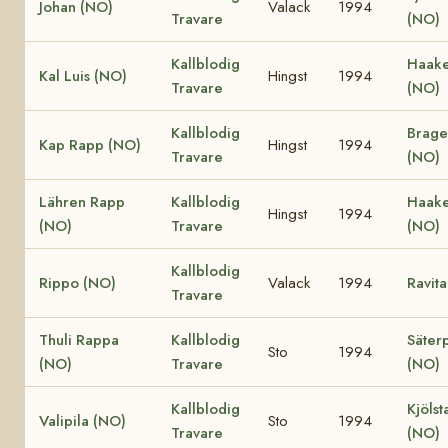
Johan (NO)
Valack
1994
Travare
(NO)
Kallblodig
Haake
Kal Luis (NO)
Hingst
1994
Travare
(NO)
Kallblodig
Brage
Kap Rapp (NO)
Hingst
1994
Travare
(NO)
Lähren Rapp
Kallblodig
Haake
Hingst
1994
(NO)
Travare
(NO)
Kallblodig
Rippo (NO)
Valack
1994
Ravit
Travare
Thuli Rappa
Kallblodig
Säterp
Sto
1994
(NO)
Travare
(NO)
Kallblodig
Kjölst
Valipila (NO)
Sto
1994
Travare
(NO)