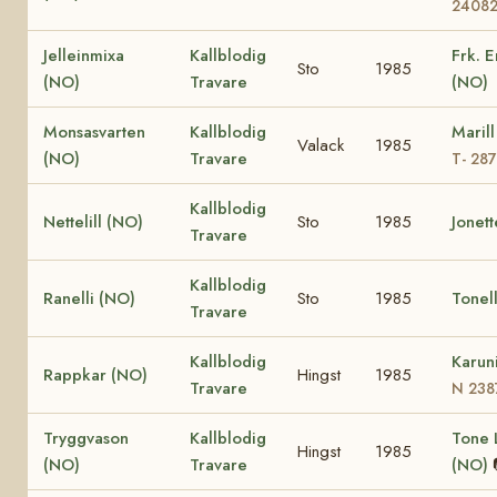
2408
Jelleinmixa
Kallblodig
Frk. 
Sto
1985
(NO)
Travare
(NO)
Monsasvarten
Kallblodig
Maril
Valack
1985
(NO)
Travare
T- 28
Kallblodig
Nettelill (NO)
Sto
1985
Jonet
Travare
Kallblodig
Ranelli (NO)
Sto
1985
Tonel
Travare
Kallblodig
Karun
Rappkar (NO)
Hingst
1985
Travare
N 238
Tryggvason
Kallblodig
Tone L
Hingst
1985
(NO)
Travare
(NO)