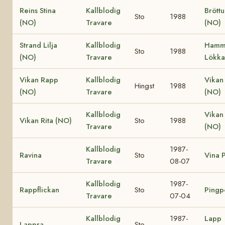
Reins Stina
Kallblodig
Bröttu
Sto
1988
(NO)
Travare
(NO)
Strand Lilja
Kallblodig
Hamm
Sto
1988
(NO)
Travare
Lökka
Vikan Rapp
Kallblodig
Vikan
Hingst
1988
(NO)
Travare
(NO)
Kallblodig
Vikan
Vikan Rita (NO)
Sto
1988
Travare
(NO)
Kallblodig
1987-
Ravina
Sto
Vina P
Travare
08-07
Kallblodig
1987-
Rappflickan
Sto
Pingp
Travare
07-04
Kallblodig
1987-
Lapp
Lappra
Sto