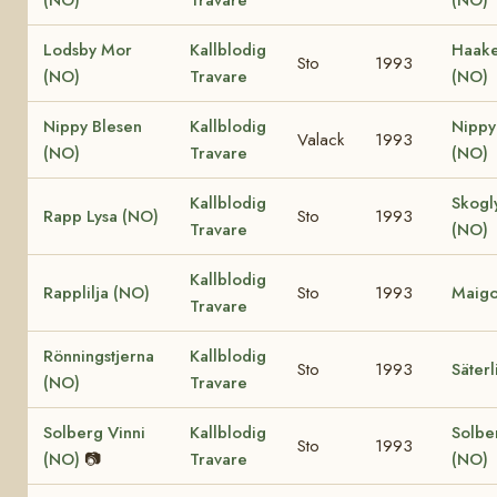
Lodsby Mor
Kallblodig
Haake
Sto
1993
(NO)
Travare
(NO)
Nippy Blesen
Kallblodig
Nippy
Valack
1993
(NO)
Travare
(NO)
Kallblodig
Skogl
Rapp Lysa (NO)
Sto
1993
Travare
(NO)
Kallblodig
Rapplilja (NO)
Sto
1993
Maigo
Travare
Rönningstjerna
Kallblodig
Sto
1993
Säterl
(NO)
Travare
Solberg Vinni
Kallblodig
Solbe
Sto
1993
(NO)
📷
Travare
(NO)