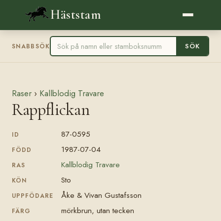
Häststam
SÖK
SNABBSÖK
Raser
›
Kallblodig Travare
Rappflickan
87-0595
ID
1987-07-04
FÖDD
Kallblodig Travare
RAS
Sto
KÖN
Åke & Vivan Gustafsson
UPPFÖDARE
mörkbrun, utan tecken
FÄRG