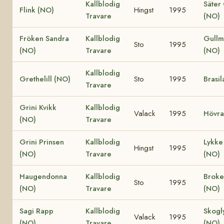
Kallblodig
Säter
Flink (NO)
Hingst
1995
Travare
(NO)
Fröken Sandra
Kallblodig
Gullm
Sto
1995
(NO)
Travare
(NO)
Kallblodig
Grethelill (NO)
Sto
1995
Brasil
Travare
Grini Kvikk
Kallblodig
Valack
1995
Hövra
(NO)
Travare
Grini Prinsen
Kallblodig
Lykke 
Hingst
1995
(NO)
Travare
(NO)
Haugendonna
Kallblodig
Broke
Sto
1995
(NO)
Travare
(NO)
Sagi Rapp
Kallblodig
Skogl
Valack
1995
(NO)
Travare
(NO)