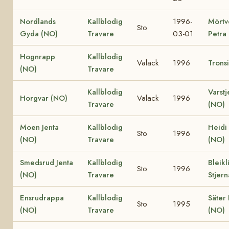
Nordlands
Kallblodig
1996-
Mörtv
Sto
Gyda (NO)
Travare
03-01
Petra
Hognrapp
Kallblodig
Valack
1996
Trons
(NO)
Travare
Kallblodig
Varstj
Horgvar (NO)
Valack
1996
Travare
(NO)
Moen Jenta
Kallblodig
Heidi
Sto
1996
(NO)
Travare
(NO)
Smedsrud Jenta
Kallblodig
Bleikl
Sto
1996
(NO)
Travare
Stjer
Ensrudrappa
Kallblodig
Säter 
Sto
1995
(NO)
Travare
(NO)