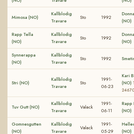
(NO)
Travare
(NO)
Kallblodig
Donna
Mimosa (NO)
Sto
1992
Travare
(NO)
Rapp Tella
Kallblodig
Donna
Sto
1992
(NO)
Travare
(NO)
Synnerappa
Kallblodig
Sto
1992
Smeti
(NO)
Travare
Kari B
Kallblodig
1991-
Stri (NO)
Sto
(NO)
Travare
06-23
2467
Kallblodig
1991-
Rapp 
Tuv Gutt (NO)
Valack
Travare
06-11
(NO)
Gomnesgutten
Kallblodig
1991-
Helle
Valack
(NO)
Travare
05-29
(NO)