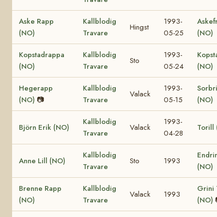
Aske Rapp
Kallblodig
1993-
Askef
Hingst
(NO)
Travare
05-25
(NO)
Kopstadrappa
Kallblodig
1993-
Kopst
Sto
(NO)
Travare
05-24
(NO)
Hegerapp
Kallblodig
1993-
Sorbr
Valack
(NO)
📷
Travare
05-15
(NO)
Kallblodig
1993-
Björn Erik (NO)
Valack
Torill
Travare
04-28
Kallblodig
Endrin
Anne Lill (NO)
Sto
1993
Travare
(NO)
Brenne Rapp
Kallblodig
Grini
Valack
1993
(NO)
Travare
(NO)