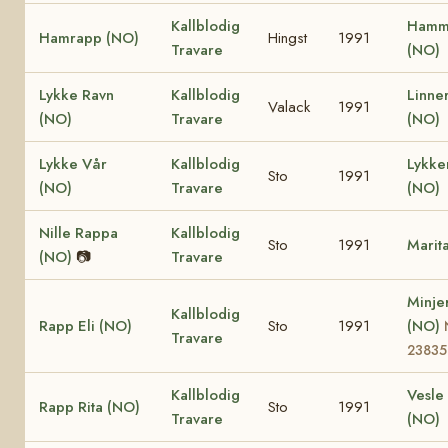
Kallblodig
Hamm
Hamrapp (NO)
Hingst
1991
Travare
(NO)
Lykke Ravn
Kallblodig
Linne
Valack
1991
(NO)
Travare
(NO)
Lykke Vår
Kallblodig
Lykk
Sto
1991
(NO)
Travare
(NO)
Nille Rappa
Kallblodig
Sto
1991
Marit
(NO)
📷
Travare
Minje
Kallblodig
Rapp Eli (NO)
Sto
1991
(NO)
Travare
23835
Kallblodig
Vesle 
Rapp Rita (NO)
Sto
1991
Travare
(NO)