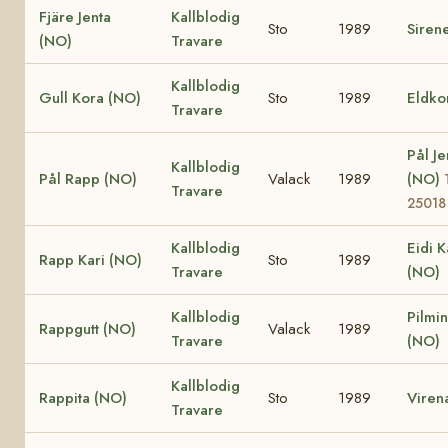
Fjäre Jenta
Kallblodig
Sto
1989
Siren
(NO)
Travare
Kallblodig
Gull Kora (NO)
Sto
1989
Eldko
Travare
Pål Je
Kallblodig
Pål Rapp (NO)
Valack
1989
(NO)
Travare
25018
Kallblodig
Eidi K
Rapp Kari (NO)
Sto
1989
Travare
(NO)
Kallblodig
Pilmin
Rappgutt (NO)
Valack
1989
Travare
(NO)
Kallblodig
Rappita (NO)
Sto
1989
Viren
Travare