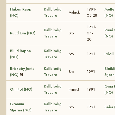
Huken Rapp
Kallblodig
1991-
Mette
Valack
(NO)
Travare
05-28
(NO)
1991-
Kallblodig
Ruud 
Ruud Eva (NO)
Sto
04-
Travare
(NO)
20
Blilid Rappa
Kallblodig
Sto
1991
Pilvil
(NO)
Travare
Briskeby Jenta
Kallblodig
Bleikl
Sto
1991
(NO)
📷
Travare
Stjer
Kallblodig
Gina 
Gin Fot (NO)
Hingst
1991
Travare
(NO)
Granum
Kallblodig
Sto
1991
Seba 
Stjerna (NO)
Travare