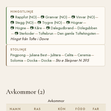
HINGSTLINJE
📷
Rappfot (NO)
📷
Granvar (NO)
📷
Vinvar (NO)
—
—
—
📷
Stegg (NO)
📷
Trygve (NO)
📷
Högnar
—
—
—
📷
Högne
📷
Kåre
📷
Dalegudbrand
Dölegubben
—
—
—
📷
Sterkoder
Toftebrun
Den gamle Toftehingsten
—
—
—
—
Hingst från Tofte i Dovre
STOLINJE
Pingpong
Juliana Best
Julitara
Celita
Ceremia
—
—
—
—
—
Solomia
Docka
Docka
Sto e Sleipner N 395
—
—
—
Avkommor (2)
Avkommor
NAMN
RAS
KÖN
FÖDD
FAR