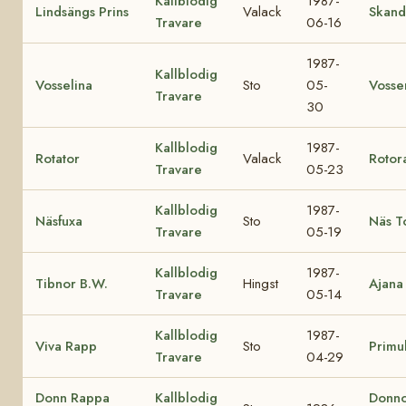
Kallblodig
1987-
Lindsängs Prins
Valack
Skand
Travare
06-16
1987-
Kallblodig
Vosselina
Sto
05-
Vosse
Travare
30
Kallblodig
1987-
Rotator
Valack
Rotor
Travare
05-23
Kallblodig
1987-
Näsfuxa
Sto
Näs T
Travare
05-19
Kallblodig
1987-
Tibnor B.W.
Hingst
Ajana
Travare
05-14
Kallblodig
1987-
Viva Rapp
Sto
Primu
Travare
04-29
Donn Rappa
Kallblodig
Donno