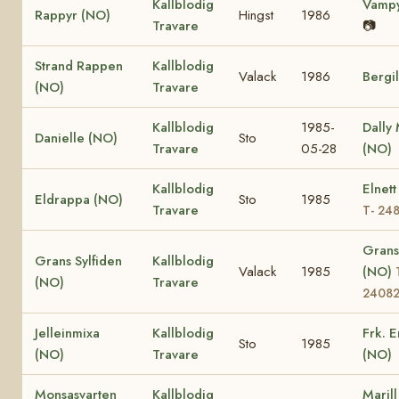
Kallblodig
Vampy
Rappyr (NO)
Hingst
1986
Travare
📷
Strand Rappen
Kallblodig
Valack
1986
Bergi
(NO)
Travare
Kallblodig
1985-
Dally
Danielle (NO)
Sto
Travare
05-28
(NO)
Kallblodig
Elnett
Eldrappa (NO)
Sto
1985
Travare
T- 24
Grans
Grans Sylfiden
Kallblodig
Valack
1985
(NO)
(NO)
Travare
2408
Jelleinmixa
Kallblodig
Frk. 
Sto
1985
(NO)
Travare
(NO)
Monsasvarten
Kallblodig
Maril