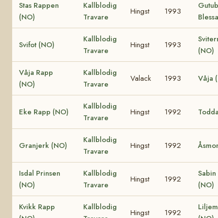
Stas Rappen
Kallblodig
Gutu
Hingst
1993
(NO)
Travare
Bless
Kallblodig
Sviter
Svifot (NO)
Hingst
1993
Travare
(NO)
Våja Rapp
Kallblodig
Valack
1993
Våja 
(NO)
Travare
Kallblodig
Eke Rapp (NO)
Hingst
1992
Todda
Travare
Kallblodig
Granjerk (NO)
Hingst
1992
Åsmon
Travare
Isdal Prinsen
Kallblodig
Sabin
Hingst
1992
(NO)
Travare
(NO)
Kvikk Rapp
Kallblodig
Lilje
Hingst
1992