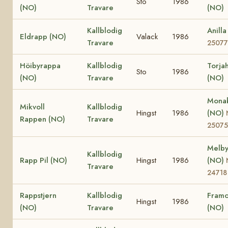
Sto
1986
(NO)
Travare
(NO)
Kallblodig
Anill
Eldrapp (NO)
Valack
1986
Travare
25077
Höibyrappa
Kallblodig
Torja
Sto
1986
(NO)
Travare
(NO)
Monab
Mikvoll
Kallblodig
Hingst
1986
(NO)
Rappen (NO)
Travare
25075
Melby
Kallblodig
Rapp Pil (NO)
Hingst
1986
(NO)
Travare
24718
Rappstjern
Kallblodig
Framo
Hingst
1986
(NO)
Travare
(NO)