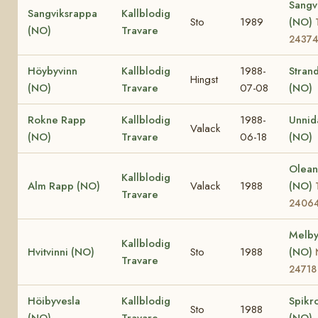
Sangvi
Sangviksrappa
Kallblodig
Sto
1989
(NO)
(NO)
Travare
2437
Höybyvinn
Kallblodig
1988-
Stran
Hingst
(NO)
Travare
07-08
(NO)
Rokne Rapp
Kallblodig
1988-
Unnid
Valack
(NO)
Travare
06-18
(NO)
Olea
Kallblodig
Alm Rapp (NO)
Valack
1988
(NO)
Travare
2406
Melby
Kallblodig
Hvitvinni (NO)
Sto
1988
(NO)
Travare
24718
Höibyvesla
Kallblodig
Spikr
Sto
1988
(NO)
Travare
(NO)