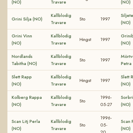
(NO)
Travare
(NO)
Kallblodig
Siljet
Grini Silja (NO)
Sto
1997
Travare
(NO)
Grini Vinn
Kallblodig
Grini
Hingst
1997
(NO)
Travare
(NO)
Nordlands
Kallblodig
Mörtv
Sto
1997
Tabitha (NO)
Travare
Petra
Slett Rapp
Kallblodig
Slett 
Hingst
1997
(NO)
Travare
(NO)
Kolberg Rappa
Kallblodig
1996-
Sorbr
Sto
(NO)
Travare
05-27
(NO)
1996-
Scan Litj Perla
Kallblodig
Scan 
Sto
05-
(NO)
Travare
(NO)
20