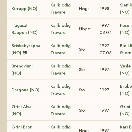
Kallblodig
Slett 
Kirrapp (NO)
Hingst
1998
Travare
(NO)
Hagasät
Kallblodig
1997-
Fosen
Hingst
Rappen (NO)
Travare
08-04
(NO)
Briskebyrappa
Kallblodig
1997-
Bleikl
Sto
(NO)
📷
Travare
07-05
Stjer
Brendvinni
Kallblodig
Vesle 
Sto
1997
(NO)
Travare
(NO)
Kallblodig
Broke
Dragona (NO)
Sto
1997
Travare
(NO)
Grini Alva
Kallblodig
Grini
Sto
1997
(NO)
Travare
(NO)
Grini Bror
Kallblodig
Kari B
Hingst
1997