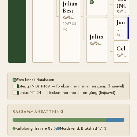
Juliana
(NO)
Best
Kallblodig Travare
Kallblodig Travare
Junius
1967-04-
NT
29
Nordsvensk Brukshäst
24
Julitara
Kallblodig Travare
Celita
Kallblodig Travare
Foto finns i databasen
Stegg (NO) T-169 — förekommer mer än en gång (linjeavel)
Junius NT 24 — förekommer mer än en gång (linjeavel)
RASSAMMANSÄTTNING
Kallblodig Travare 83 %
Nordsvensk Brukshäst 17 %