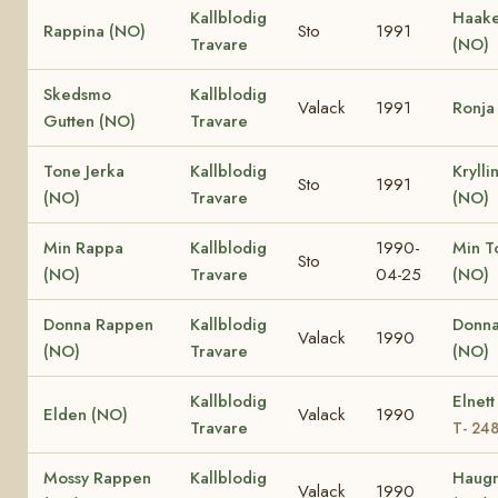
Kallblodig
Haake
Rappina (NO)
Sto
1991
Travare
(NO)
Skedsmo
Kallblodig
Valack
1991
Ronja
Gutten (NO)
Travare
Tone Jerka
Kallblodig
Krylli
Sto
1991
(NO)
Travare
(NO)
Min Rappa
Kallblodig
1990-
Min T
Sto
(NO)
Travare
04-25
(NO)
Donna Rappen
Kallblodig
Donna
Valack
1990
(NO)
Travare
(NO)
Kallblodig
Elnett
Elden (NO)
Valack
1990
Travare
T- 24
Mossy Rappen
Kallblodig
Haug
Valack
1990