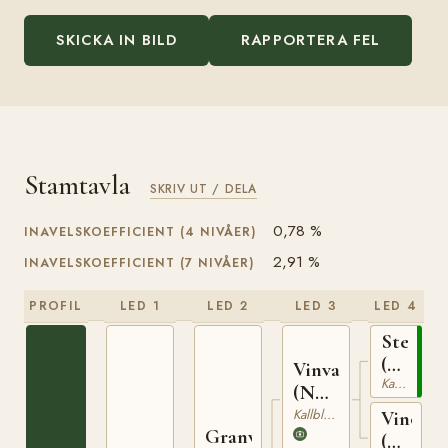
SKICKA IN BILD
RAPPORTERA FEL
Stamtavla
SKRIV UT / DELA
0,78 %
INAVELSKOEFFICIENT (4 NIVÅER)
2,91 %
INAVELSKOEFFICIENT (7 NIVÅER)
PROFIL
LED 1
LED 2
LED 3
LED 4
Stegg
(NO)
Vinvar
Kallblodig Travare
T-
(NO)
169
T-
Kallblodig Travare
Vinoga
Granvar
230
(NO)