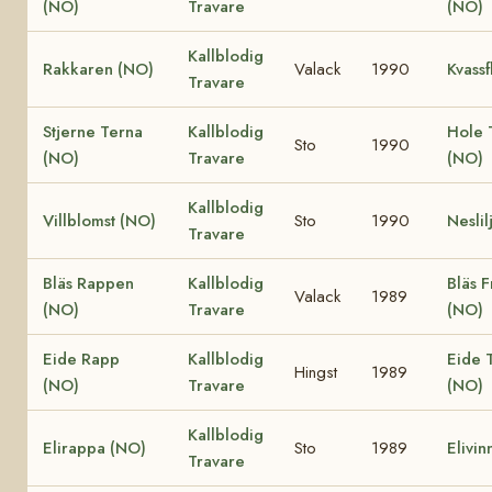
(NO)
Travare
(NO)
Kallblodig
Rakkaren (NO)
Valack
1990
Kvassf
Travare
Stjerne Terna
Kallblodig
Hole 
Sto
1990
(NO)
Travare
(NO)
Kallblodig
Villblomst (NO)
Sto
1990
Neslil
Travare
Bläs Rappen
Kallblodig
Bläs F
Valack
1989
(NO)
Travare
(NO)
Eide Rapp
Kallblodig
Eide T
Hingst
1989
(NO)
Travare
(NO)
Kallblodig
Elirappa (NO)
Sto
1989
Elivin
Travare