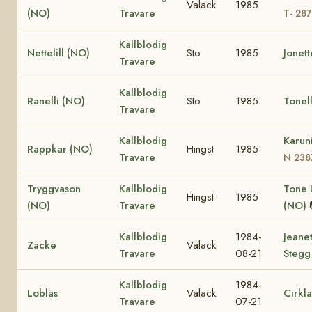
Valack
1985
(NO)
Travare
T- 28
Kallblodig
Nettelill (NO)
Sto
1985
Jonet
Travare
Kallblodig
Ranelli (NO)
Sto
1985
Tonel
Travare
Kallblodig
Karun
Rappkar (NO)
Hingst
1985
Travare
N 238
Tryggvason
Kallblodig
Tone L
Hingst
1985
(NO)
Travare
(NO)
Kallblodig
1984-
Jeane
Zacke
Valack
Travare
08-21
Stegg
Kallblodig
1984-
Lobläs
Valack
Cirkla
Travare
07-21