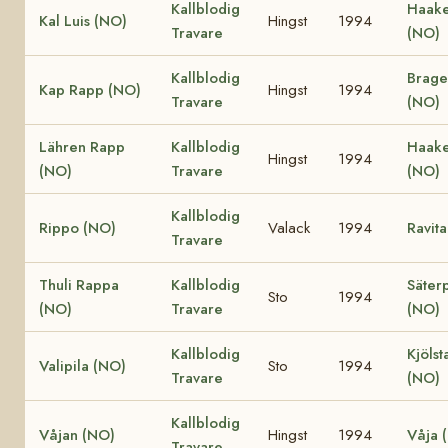
Kallblodig
Haake
Kal Luis (NO)
Hingst
1994
Travare
(NO)
Kallblodig
Brage
Kap Rapp (NO)
Hingst
1994
Travare
(NO)
Lähren Rapp
Kallblodig
Haake
Hingst
1994
(NO)
Travare
(NO)
Kallblodig
Rippo (NO)
Valack
1994
Ravit
Travare
Thuli Rappa
Kallblodig
Säterp
Sto
1994
(NO)
Travare
(NO)
Kallblodig
Kjölst
Valipila (NO)
Sto
1994
Travare
(NO)
Kallblodig
Våjan (NO)
Hingst
1994
Våja 
Travare