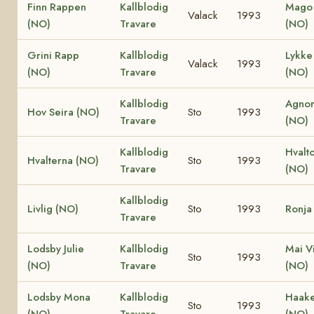
Finn Rappen
Kallblodig
Mago 
Valack
1993
(NO)
Travare
(NO)
Grini Rapp
Kallblodig
Lykke 
Valack
1993
(NO)
Travare
(NO)
Kallblodig
Agnor
Hov Seira (NO)
Sto
1993
Travare
(NO)
Kallblodig
Hvalt
Hvalterna (NO)
Sto
1993
Travare
(NO)
Kallblodig
Livlig (NO)
Sto
1993
Ronja
Travare
Lodsby Julie
Kallblodig
Mai V
Sto
1993
(NO)
Travare
(NO)
Lodsby Mona
Kallblodig
Haake 
Sto
1993
(NO)
Travare
(NO)