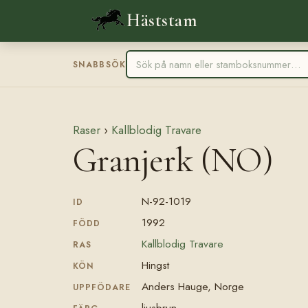
Häststam
SNABBSÖK
Raser
›
Kallblodig Travare
Granjerk (NO)
N-92-1019
ID
1992
FÖDD
Kallblodig Travare
RAS
Hingst
KÖN
Anders Hauge, Norge
UPPFÖDARE
ljusbrun