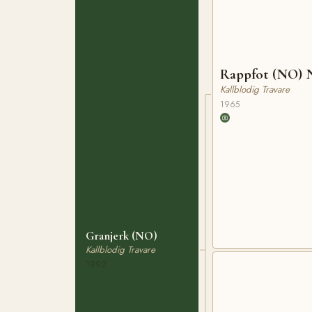
Rappfot (NO) 
Kallblodig Travare
1965
Granjerk (NO)
Kallblodig Travare
1992