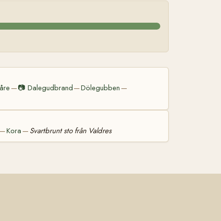
åre
📷
Dalegudbrand
Dölegubben
—
—
—
Kora
Svartbrunt sto från Valdres
—
—