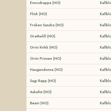
Ensrudrappa (NO)
Kallbl
Flink (NO)
Kallbl
Fröken Sandra (NO)
Kallbl
Grethelill (NO)
Kallbl
Grini Kvikk (NO)
Kallbl
Grini Prinsen (NO)
Kallbl
Haugendonna (NO)
Kallbl
Sagi Rapp (NO)
Kallbl
Askefot (NO)
Kallbl
Beani (NO)
Kallbl