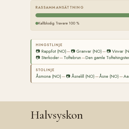
RASSAMMANSÄTTNING
Kallblodig Travare 100 %
HINGSTLINJE
📷
Rappfot (NO)
📷
Granvar (NO)
📷
Vinvar (
—
—
📷
Sterkoder
Toftebrun
Den gamle Toftehingste
—
—
STOLINJE
Åsmona (NO)
📷
Åsnelill (NO)
Åsne (NO)
Aa
—
—
—
Halvsyskon