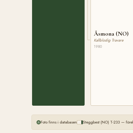
Åsmona (NO)
Kallblodig Travare
1980
Foto finns i databasen
Steggbest (NO) T-233 — före