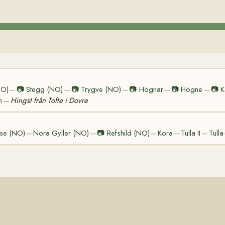
NO)
📷
Stegg (NO)
📷
Trygve (NO)
📷
Högnar
📷
Högne
📷
K
—
—
—
—
—
n
Hingst från Tofte i Dovre
—
se (NO)
Nora Gyller (NO)
📷
Refshild (NO)
Kora
Tulla II
Tulla
—
—
—
—
—