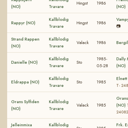
Hingst
1986
(NO)
Travare
(NO)
Kallblodig
Vampy
Rappyr (NO)
Hingst
1986
Travare
📷
Strand Rappen
Kallblodig
Valack
1986
Bergi
(NO)
Travare
Kallblodig
1985-
Dally
Danielle (NO)
Sto
Travare
05-28
(NO)
Kallblodig
Elnett
Eldrappa (NO)
Sto
1985
Travare
T- 24
Grans
Grans Sylfiden
Kallblodig
Valack
1985
(NO)
(NO)
Travare
2408
Jelleinmixa
Kallblodig
Frk. 