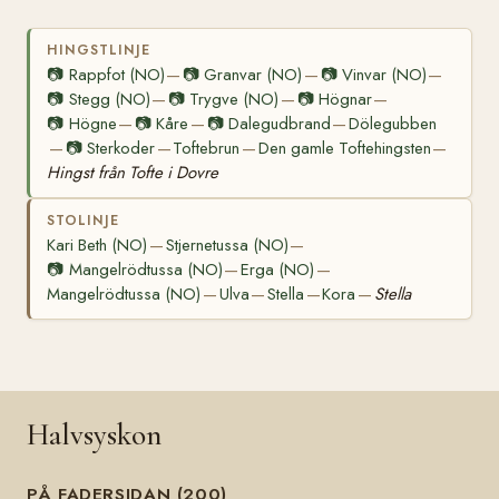
HINGSTLINJE
📷
Rappfot (NO)
📷
Granvar (NO)
📷
Vinvar (NO)
—
—
—
📷
Stegg (NO)
📷
Trygve (NO)
📷
Högnar
—
—
—
📷
Högne
📷
Kåre
📷
Dalegudbrand
Dölegubben
—
—
—
📷
Sterkoder
Toftebrun
Den gamle Toftehingsten
—
—
—
—
Hingst från Tofte i Dovre
STOLINJE
Kari Beth (NO)
Stjernetussa (NO)
—
—
📷
Mangelrödtussa (NO)
Erga (NO)
—
—
Mangelrödtussa (NO)
Ulva
Stella
Kora
Stella
—
—
—
—
Halvsyskon
PÅ FADERSIDAN (200)