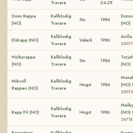
Travare
04-29
Donn Rappa
Kallblodig
Donno
Sto
1986
(NO)
Travare
(NO)
Kallblodig
Anill
Eldrapp (NO)
Valack
1986
Travare
25077
Höibyrappa
Kallblodig
Torja
Sto
1986
(NO)
Travare
(NO)
Monab
Mikvoll
Kallblodig
Hingst
1986
(NO)
Rappen (NO)
Travare
25075
Melby
Kallblodig
Rapp Pil (NO)
Hingst
1986
(NO)
Travare
24718
Rappstjern
Kallblodig
Framo