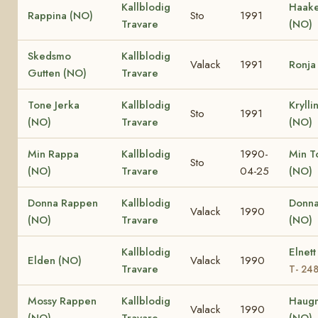
Kallblodig
Haake
Rappina (NO)
Sto
1991
Travare
(NO)
Skedsmo
Kallblodig
Valack
1991
Ronja
Gutten (NO)
Travare
Tone Jerka
Kallblodig
Krylli
Sto
1991
(NO)
Travare
(NO)
Min Rappa
Kallblodig
1990-
Min T
Sto
(NO)
Travare
04-25
(NO)
Donna Rappen
Kallblodig
Donna
Valack
1990
(NO)
Travare
(NO)
Kallblodig
Elnett
Elden (NO)
Valack
1990
Travare
T- 24
Mossy Rappen
Kallblodig
Haug
Valack
1990
(NO)
Travare
(NO)