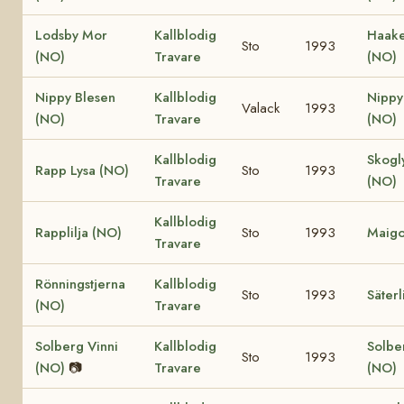
Lodsby Mor
Kallblodig
Haake
Sto
1993
(NO)
Travare
(NO)
Nippy Blesen
Kallblodig
Nippy
Valack
1993
(NO)
Travare
(NO)
Kallblodig
Skogl
Rapp Lysa (NO)
Sto
1993
Travare
(NO)
Kallblodig
Rapplilja (NO)
Sto
1993
Maigo
Travare
Rönningstjerna
Kallblodig
Sto
1993
Säterl
(NO)
Travare
Solberg Vinni
Kallblodig
Solbe
Sto
1993
(NO)
📷
Travare
(NO)