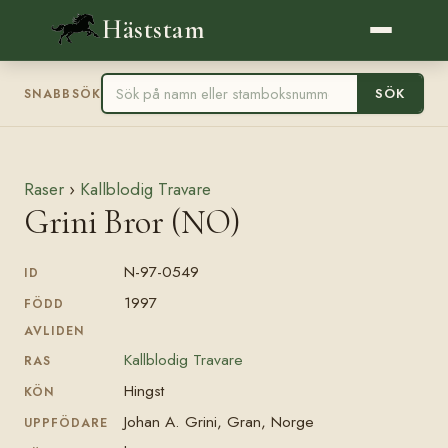
Häststam
SÖK
SNABBSÖK
Raser
›
Kallblodig Travare
Grini Bror (NO)
N-97-0549
ID
1997
FÖDD
AVLIDEN
Kallblodig Travare
RAS
Hingst
KÖN
Johan A. Grini, Gran, Norge
UPPFÖDARE