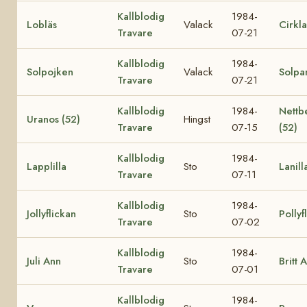
Kallblodig
1984-
Lobläs
Valack
Cirkla
Travare
07-21
Kallblodig
1984-
Solpojken
Valack
Solpa
Travare
07-21
Kallblodig
1984-
Nettb
Uranos (52)
Hingst
Travare
07-15
(52)
Kallblodig
1984-
Lapplilla
Sto
Lanill
Travare
07-11
Kallblodig
1984-
Jollyflickan
Sto
Pollyf
Travare
07-02
Kallblodig
1984-
Juli Ann
Sto
Britt 
Travare
07-01
Kallblodig
1984-