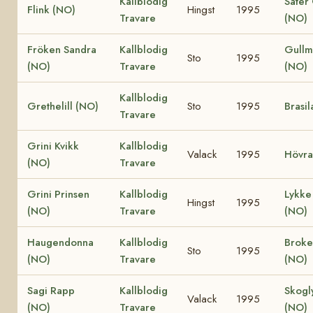
Kallblodig
Säter
Flink (NO)
Hingst
1995
Travare
(NO)
Fröken Sandra
Kallblodig
Gullm
Sto
1995
(NO)
Travare
(NO)
Kallblodig
Grethelill (NO)
Sto
1995
Brasil
Travare
Grini Kvikk
Kallblodig
Valack
1995
Hövra
(NO)
Travare
Grini Prinsen
Kallblodig
Lykke 
Hingst
1995
(NO)
Travare
(NO)
Haugendonna
Kallblodig
Broke
Sto
1995
(NO)
Travare
(NO)
Sagi Rapp
Kallblodig
Skogl
Valack
1995
(NO)
Travare
(NO)