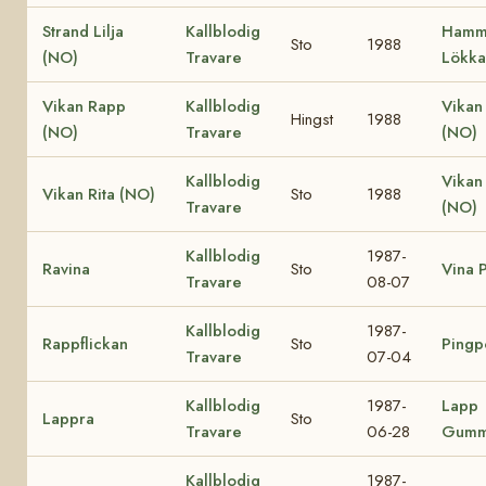
Strand Lilja
Kallblodig
Hamm
Sto
1988
(NO)
Travare
Lökka
Vikan Rapp
Kallblodig
Vikan
Hingst
1988
(NO)
Travare
(NO)
Kallblodig
Vikan
Vikan Rita (NO)
Sto
1988
Travare
(NO)
Kallblodig
1987-
Ravina
Sto
Vina P
Travare
08-07
Kallblodig
1987-
Rappflickan
Sto
Pingp
Travare
07-04
Kallblodig
1987-
Lapp
Lappra
Sto
Travare
06-28
Gumm
Kallblodig
1987-