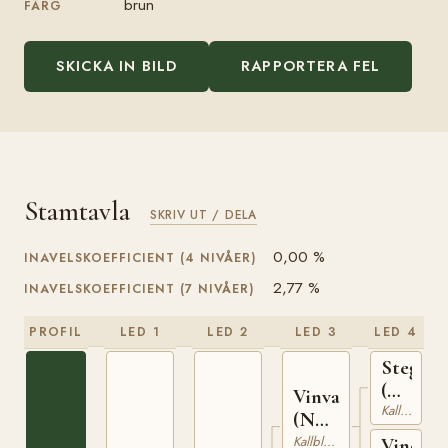
brun
FÄRG
SKICKA IN BILD
RAPPORTERA FEL
Stamtavla
SKRIV UT / DELA
0,00 %
INAVELSKOEFFICIENT (4 NIVÅER)
2,77 %
INAVELSKOEFFICIENT (7 NIVÅER)
PROFIL
LED 1
LED 2
LED 3
LED 4
Stegg
(NO)
Vinvar
Kallblodig Travare
T-
(NO)
169
T-
Kallblodig Travare
Vinoga