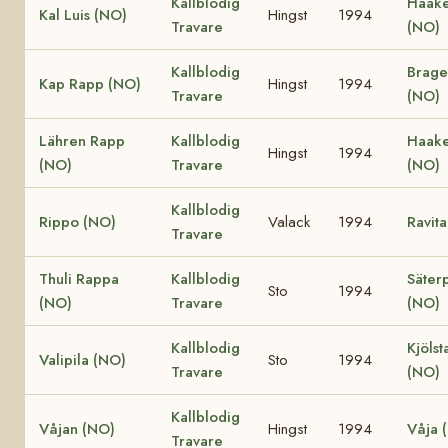
Kallblodig
Haake
Kal Luis (NO)
Hingst
1994
Travare
(NO)
Kallblodig
Brage
Kap Rapp (NO)
Hingst
1994
Travare
(NO)
Lähren Rapp
Kallblodig
Haake
Hingst
1994
(NO)
Travare
(NO)
Kallblodig
Rippo (NO)
Valack
1994
Ravit
Travare
Thuli Rappa
Kallblodig
Säterp
Sto
1994
(NO)
Travare
(NO)
Kallblodig
Kjölst
Valipila (NO)
Sto
1994
Travare
(NO)
Kallblodig
Våjan (NO)
Hingst
1994
Våja 
Travare