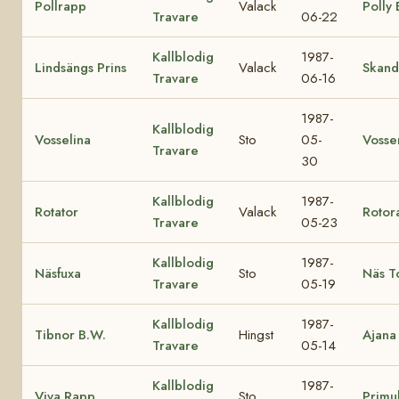
Pollrapp
Valack
Polly
Travare
06-22
Kallblodig
1987-
Lindsängs Prins
Valack
Skand
Travare
06-16
1987-
Kallblodig
Vosselina
Sto
05-
Vosse
Travare
30
Kallblodig
1987-
Rotator
Valack
Rotor
Travare
05-23
Kallblodig
1987-
Näsfuxa
Sto
Näs T
Travare
05-19
Kallblodig
1987-
Tibnor B.W.
Hingst
Ajana
Travare
05-14
Kallblodig
1987-
Viva Rapp
Sto
Primu