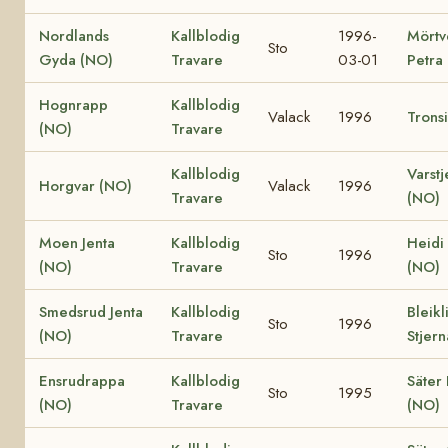
Nordlands
Kallblodig
1996-
Mörtv
Sto
Gyda (NO)
Travare
03-01
Petra
Hognrapp
Kallblodig
Valack
1996
Trons
(NO)
Travare
Kallblodig
Varstj
Horgvar (NO)
Valack
1996
Travare
(NO)
Moen Jenta
Kallblodig
Heidi
Sto
1996
(NO)
Travare
(NO)
Smedsrud Jenta
Kallblodig
Bleikl
Sto
1996
(NO)
Travare
Stjer
Ensrudrappa
Kallblodig
Säter 
Sto
1995
(NO)
Travare
(NO)