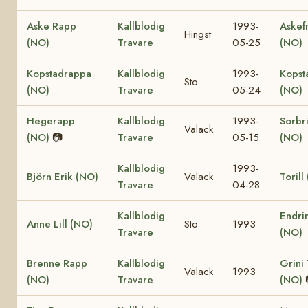
Aske Rapp
Kallblodig
1993-
Askef
Hingst
(NO)
Travare
05-25
(NO)
Kopstadrappa
Kallblodig
1993-
Kopst
Sto
(NO)
Travare
05-24
(NO)
Hegerapp
Kallblodig
1993-
Sorbr
Valack
(NO)
📷
Travare
05-15
(NO)
Kallblodig
1993-
Björn Erik (NO)
Valack
Torill
Travare
04-28
Kallblodig
Endrin
Anne Lill (NO)
Sto
1993
Travare
(NO)
Brenne Rapp
Kallblodig
Grini
Valack
1993
(NO)
Travare
(NO)