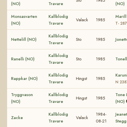
Sto
1985
(NO)
Travare
(NO)
Monsasvarten
Kallblodig
Maril
Valack
1985
(NO)
Travare
T- 28
Kallblodig
Nettelill (NO)
Sto
1985
Jonet
Travare
Kallblodig
Ranelli (NO)
Sto
1985
Tonel
Travare
Kallblodig
Karun
Rappkar (NO)
Hingst
1985
Travare
N 238
Tryggvason
Kallblodig
Tone L
Hingst
1985
(NO)
Travare
(NO)
Kallblodig
1984-
Jeane
Zacke
Valack
Travare
08-21
Stegg