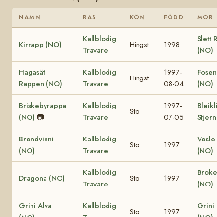
NAMN
RAS
KÖN
FÖDD
MOR
Kallblodig
Slett 
Kirrapp (NO)
Hingst
1998
Travare
(NO)
Hagasät
Kallblodig
1997-
Fosen
Hingst
Rappen (NO)
Travare
08-04
(NO)
Briskebyrappa
Kallblodig
1997-
Bleikl
Sto
(NO)
📷
Travare
07-05
Stjer
Brendvinni
Kallblodig
Vesle 
Sto
1997
(NO)
Travare
(NO)
Kallblodig
Broke
Dragona (NO)
Sto
1997
Travare
(NO)
Grini Alva
Kallblodig
Grini
Sto
1997