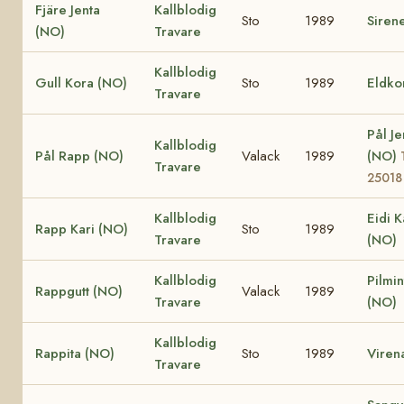
Fjäre Jenta
Kallblodig
Sto
1989
Siren
(NO)
Travare
Kallblodig
Gull Kora (NO)
Sto
1989
Eldko
Travare
Pål Je
Kallblodig
Pål Rapp (NO)
Valack
1989
(NO)
Travare
25018
Kallblodig
Eidi K
Rapp Kari (NO)
Sto
1989
Travare
(NO)
Kallblodig
Pilmin
Rappgutt (NO)
Valack
1989
Travare
(NO)
Kallblodig
Rappita (NO)
Sto
1989
Viren
Travare