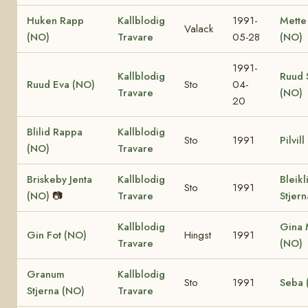
Huken Rapp
Kallblodig
1991-
Mette
Valack
(NO)
Travare
05-28
(NO)
1991-
Kallblodig
Ruud 
Ruud Eva (NO)
Sto
04-
Travare
(NO)
20
Blilid Rappa
Kallblodig
Sto
1991
Pilvil
(NO)
Travare
Briskeby Jenta
Kallblodig
Bleikl
Sto
1991
(NO)
📷
Travare
Stjer
Kallblodig
Gina 
Gin Fot (NO)
Hingst
1991
Travare
(NO)
Granum
Kallblodig
Sto
1991
Seba 
Stjerna (NO)
Travare