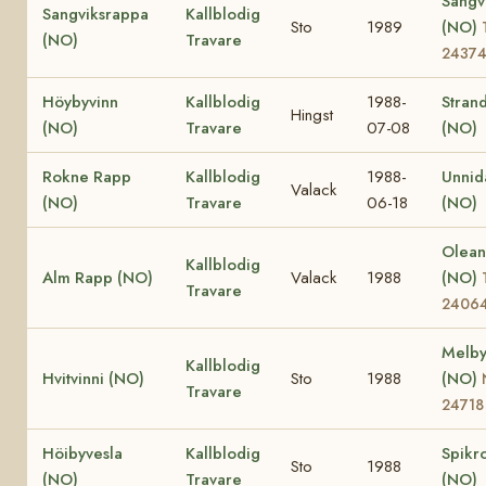
Sangvi
Sangviksrappa
Kallblodig
Sto
1989
(NO)
(NO)
Travare
2437
Höybyvinn
Kallblodig
1988-
Stran
Hingst
(NO)
Travare
07-08
(NO)
Rokne Rapp
Kallblodig
1988-
Unnid
Valack
(NO)
Travare
06-18
(NO)
Olea
Kallblodig
Alm Rapp (NO)
Valack
1988
(NO)
Travare
2406
Melby
Kallblodig
Hvitvinni (NO)
Sto
1988
(NO)
Travare
24718
Höibyvesla
Kallblodig
Spikr
Sto
1988
(NO)
Travare
(NO)