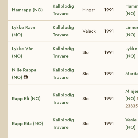
Kallblodig
Hamm
Hamrapp (NO)
Hingst
1991
Travare
(NO)
Lykke Ravn
Kallblodig
Linne
Valack
1991
(NO)
Travare
(NO)
Lykke Vår
Kallblodig
Lykk
Sto
1991
(NO)
Travare
(NO)
Nille Rappa
Kallblodig
Sto
1991
Marit
(NO)
📷
Travare
Minje
Kallblodig
Rapp Eli (NO)
Sto
1991
(NO)
Travare
23835
Kallblodig
Vesle 
Rapp Rita (NO)
Sto
1991
Travare
(NO)