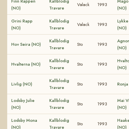
Finn Rappen
Kallblodig
Mago 
Valack
1993
(NO)
Travare
(NO)
Grini Rapp
Kallblodig
Lykke 
Valack
1993
(NO)
Travare
(NO)
Kallblodig
Agnor
Hov Seira (NO)
Sto
1993
Travare
(NO)
Kallblodig
Hvalt
Hvalterna (NO)
Sto
1993
Travare
(NO)
Kallblodig
Livlig (NO)
Sto
1993
Ronja
Travare
Lodsby Julie
Kallblodig
Mai V
Sto
1993
(NO)
Travare
(NO)
Lodsby Mona
Kallblodig
Haake 
Sto
1993
(NO)
Travare
(NO)