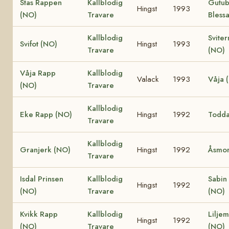
Stas Rappen
Kallblodig
Gutu
Hingst
1993
(NO)
Travare
Bless
Kallblodig
Sviter
Svifot (NO)
Hingst
1993
Travare
(NO)
Våja Rapp
Kallblodig
Valack
1993
Våja 
(NO)
Travare
Kallblodig
Eke Rapp (NO)
Hingst
1992
Todda
Travare
Kallblodig
Granjerk (NO)
Hingst
1992
Åsmon
Travare
Isdal Prinsen
Kallblodig
Sabin
Hingst
1992
(NO)
Travare
(NO)
Kvikk Rapp
Kallblodig
Lilje
Hingst
1992
(NO)
Travare
(NO)