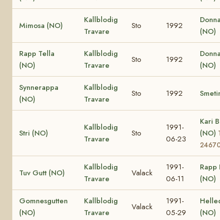
Kallblodig
Donna
Mimosa (NO)
Sto
1992
Travare
(NO)
Rapp Tella
Kallblodig
Donna
Sto
1992
(NO)
Travare
(NO)
Synnerappa
Kallblodig
Sto
1992
Smeti
(NO)
Travare
Kari B
Kallblodig
1991-
Stri (NO)
Sto
(NO)
Travare
06-23
2467
Kallblodig
1991-
Rapp 
Tuv Gutt (NO)
Valack
Travare
06-11
(NO)
Gomnesgutten
Kallblodig
1991-
Helle
Valack
(NO)
Travare
05-29
(NO)