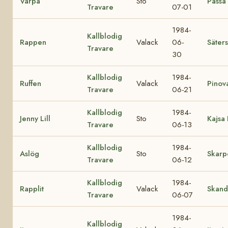
Varpa
Sto
Passa
Travare
07-01
1984-
Kallblodig
Rappen
Valack
06-
Säters
Travare
30
Kallblodig
1984-
Ruffen
Valack
Pinov
Travare
06-21
Kallblodig
1984-
Jenny Lill
Sto
Kajsa 
Travare
06-13
Kallblodig
1984-
Aslög
Sto
Skarp
Travare
06-12
Kallblodig
1984-
Rapplit
Valack
Skand
Travare
06-07
1984-
Kallblodig