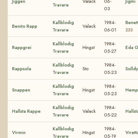
Jiggen
Valack
06-
Jigmi
Travare
03
Kallblodig
1984-
Benet
Benito Rapp
Valack
Travare
06-01
233
Kallblodig
1984-
Rappgrei
Hingst
Eda G
Travare
05-27
Kallblodig
1984-
Rappsola
Sto
Solldy
Travare
05-23
Kallblodig
1984-
Snappen
Hingst
Hemp
Travare
05-23
Kallblodig
1984-
Hallsta Rappe
Valack
Hallst
Travare
05-22
Kallblodig
1984-
Virmin
Hingst
Virett
Travare
05-19