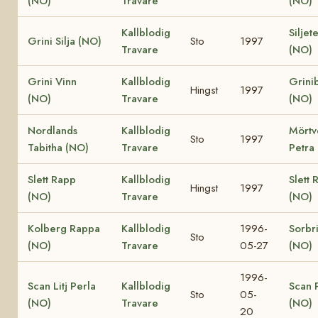
(NO)
Travare
(NO)
Kallblodig
Siljet
Grini Silja (NO)
Sto
1997
Travare
(NO)
Grini Vinn
Kallblodig
Grini
Hingst
1997
(NO)
Travare
(NO)
Nordlands
Kallblodig
Mörtv
Sto
1997
Tabitha (NO)
Travare
Petra
Slett Rapp
Kallblodig
Slett 
Hingst
1997
(NO)
Travare
(NO)
Kolberg Rappa
Kallblodig
1996-
Sorbr
Sto
(NO)
Travare
05-27
(NO)
1996-
Scan Litj Perla
Kallblodig
Scan 
Sto
05-
(NO)
Travare
(NO)
20