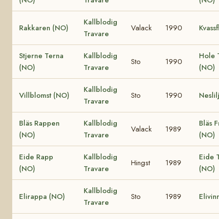
Kallblodig
Rakkaren (NO)
Valack
1990
Kvassf
Travare
Stjerne Terna
Kallblodig
Hole 
Sto
1990
(NO)
Travare
(NO)
Kallblodig
Villblomst (NO)
Sto
1990
Neslil
Travare
Bläs Rappen
Kallblodig
Bläs F
Valack
1989
(NO)
Travare
(NO)
Eide Rapp
Kallblodig
Eide T
Hingst
1989
(NO)
Travare
(NO)
Kallblodig
Elirappa (NO)
Sto
1989
Elivin
Travare