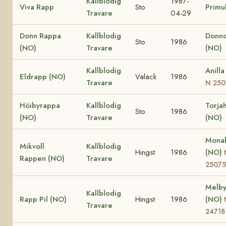
Kallblodig
1987-
Viva Rapp
Sto
Primu
Travare
04-29
Donn Rappa
Kallblodig
Donno
Sto
1986
(NO)
Travare
(NO)
Kallblodig
Anilla
Eldrapp (NO)
Valack
1986
Travare
N 250
Höibyrappa
Kallblodig
Torja
Sto
1986
(NO)
Travare
(NO)
Monab
Mikvoll
Kallblodig
Hingst
1986
(NO)
Rappen (NO)
Travare
25075
Melby
Kallblodig
Rapp Pil (NO)
Hingst
1986
(NO)
Travare
24718