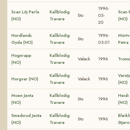
1996-
Scan Litj Perla
Kallblodig
Scan 
Sto
05-
(NO)
Travare
(NO)
20
Nordlands
Kallblodig
1996-
Mörtv
Sto
Gyda (NO)
Travare
03-01
Petra
Hognrapp
Kallblodig
Valack
1996
Trons
(NO)
Travare
Kallblodig
Varstj
Horgvar (NO)
Valack
1996
Travare
(NO)
Moen Jenta
Kallblodig
Heidi
Sto
1996
(NO)
Travare
(NO)
Smedsrud Jenta
Kallblodig
Bleikl
Sto
1996
(NO)
Travare
Stjer