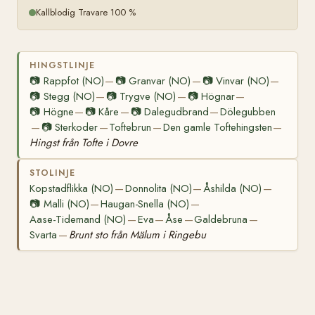
Kallblodig Travare 100 %
HINGSTLINJE
📷
Rappfot (NO)
📷
Granvar (NO)
📷
Vinvar (NO)
—
—
—
📷
Stegg (NO)
📷
Trygve (NO)
📷
Högnar
—
—
—
📷
Högne
📷
Kåre
📷
Dalegudbrand
Dölegubben
—
—
—
📷
Sterkoder
Toftebrun
Den gamle Toftehingsten
—
—
—
—
Hingst från Tofte i Dovre
STOLINJE
Kopstadflikka (NO)
Donnolita (NO)
Åshilda (NO)
—
—
—
📷
Malli (NO)
Haugan-Snella (NO)
—
—
Aase-Tidemand (NO)
Eva
Åse
Galdebruna
—
—
—
—
Svarta
Brunt sto från Mälum i Ringebu
—