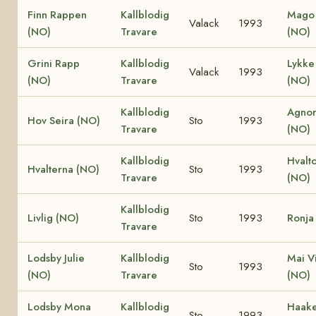
Finn Rappen
Kallblodig
Mago 
Valack
1993
(NO)
Travare
(NO)
Grini Rapp
Kallblodig
Lykke 
Valack
1993
(NO)
Travare
(NO)
Kallblodig
Agnor
Hov Seira (NO)
Sto
1993
Travare
(NO)
Kallblodig
Hvalt
Hvalterna (NO)
Sto
1993
Travare
(NO)
Kallblodig
Livlig (NO)
Sto
1993
Ronja
Travare
Lodsby Julie
Kallblodig
Mai V
Sto
1993
(NO)
Travare
(NO)
Lodsby Mona
Kallblodig
Haake 
Sto
1993