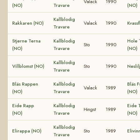
Valack
1990
(NO)
Travare
(NO)
Kallblodig
Rakkaren (NO)
Valack
1990
Kvassf
Travare
Stjerne Terna
Kallblodig
Hole 
Sto
1990
(NO)
Travare
(NO)
Kallblodig
Villblomst (NO)
Sto
1990
Neslil
Travare
Bläs Rappen
Kallblodig
Bläs F
Valack
1989
(NO)
Travare
(NO)
Eide Rapp
Kallblodig
Eide T
Hingst
1989
(NO)
Travare
(NO)
Kallblodig
Elirappa (NO)
Sto
1989
Elivin
Travare