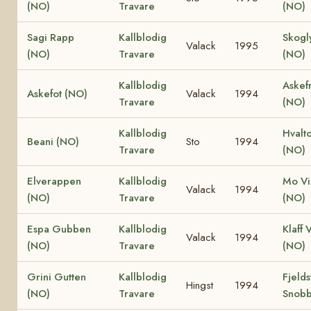
(NO)
Travare
(NO)
Sagi Rapp
Kallblodig
Skogl
Valack
1995
(NO)
Travare
(NO)
Kallblodig
Askef
Askefot (NO)
Valack
1994
Travare
(NO)
Kallblodig
Hvalt
Beani (NO)
Sto
1994
Travare
(NO)
Elverappen
Kallblodig
Mo Vi
Valack
1994
(NO)
Travare
(NO)
Espa Gubben
Kallblodig
Klaff 
Valack
1994
(NO)
Travare
(NO)
Grini Gutten
Kallblodig
Fjelds
Hingst
1994
(NO)
Travare
Snobb