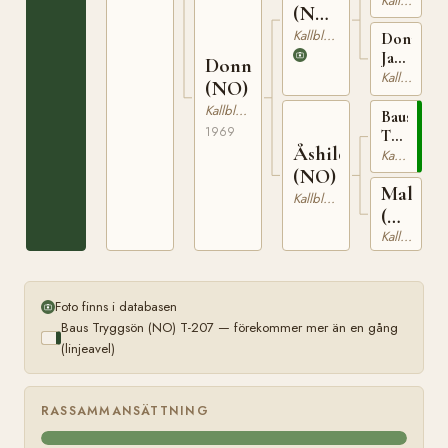
Kallblodig Travare
(NO)
233
N
Kallblodig Travare
Donna
1944
Jakken
Donnolita
(NO)
Kallblodig Travare
(NO)
T-
Kallblodig Travare
1590
Baus
1969
Tryggsön
Åshilda
(NO)
Kallblodig Travare
T-
(NO)
Malli
207
Kallblodig Travare
(NO)
Kallblodig Travare
T-
1347
Foto finns i databasen
Baus Tryggsön (NO) T-207 — förekommer mer än en gång
(linjeavel)
RASSAMMANSÄTTNING