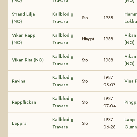
(NO)
Travare
(NO)
Strand Lilja
Kallblodig
Hamm
Sto
1988
(NO)
Travare
Lökka
Vikan Rapp
Kallblodig
Vikan
Hingst
1988
(NO)
Travare
(NO)
Kallblodig
Vikan
Vikan Rita (NO)
Sto
1988
Travare
(NO)
Kallblodig
1987-
Ravina
Sto
Vina P
Travare
08-07
Kallblodig
1987-
Rappflickan
Sto
Pingp
Travare
07-04
Kallblodig
1987-
Lapp
Lappra
Sto
Travare
06-28
Gumm