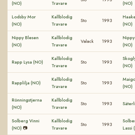
(NO)
Travare
(NO)
Lodsby Mor
Kallblodig
Haake
Sto
1993
(NO)
Travare
(NO)
Nippy Blesen
Kallblodig
Nippy
Valack
1993
(NO)
Travare
(NO)
Kallblodig
Skogl
Rapp Lysa (NO)
Sto
1993
Travare
(NO)
Kallblodig
Maig
Rapplilja (NO)
Sto
1993
Travare
(NO)
Rönningstjerna
Kallblodig
Sto
1993
Säterl
(NO)
Travare
Solberg Vinni
Kallblodig
Solbe
Sto
1993
(NO)
📷
Travare
Lassi