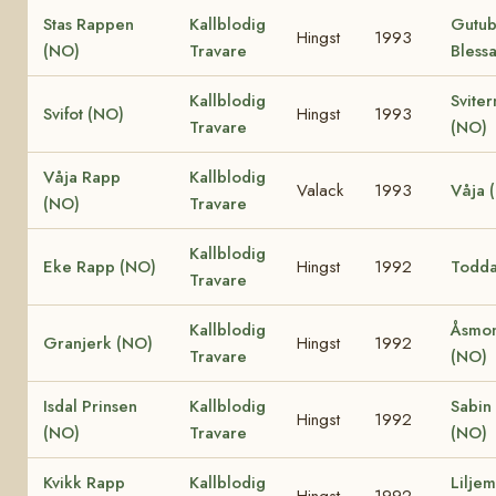
Stas Rappen
Kallblodig
Gutu
Hingst
1993
(NO)
Travare
Bless
Kallblodig
Sviter
Svifot (NO)
Hingst
1993
Travare
(NO)
Våja Rapp
Kallblodig
Valack
1993
Våja 
(NO)
Travare
Kallblodig
Eke Rapp (NO)
Hingst
1992
Todda
Travare
Kallblodig
Åsmo
Granjerk (NO)
Hingst
1992
Travare
(NO)
Isdal Prinsen
Kallblodig
Sabin
Hingst
1992
(NO)
Travare
(NO)
Kvikk Rapp
Kallblodig
Lilje
Hingst
1992