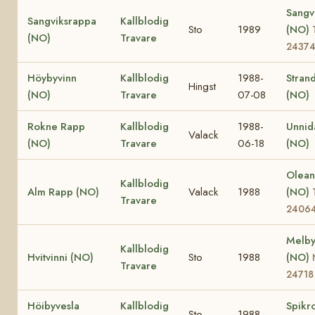
Sangvi
Sangviksrappa
Kallblodig
Sto
1989
(NO)
(NO)
Travare
2437
Höybyvinn
Kallblodig
1988-
Stran
Hingst
(NO)
Travare
07-08
(NO)
Rokne Rapp
Kallblodig
1988-
Unnid
Valack
(NO)
Travare
06-18
(NO)
Olea
Kallblodig
Alm Rapp (NO)
Valack
1988
(NO)
Travare
2406
Melby
Kallblodig
Hvitvinni (NO)
Sto
1988
(NO)
Travare
24718
Höibyvesla
Kallblodig
Spikr
Sto
1988