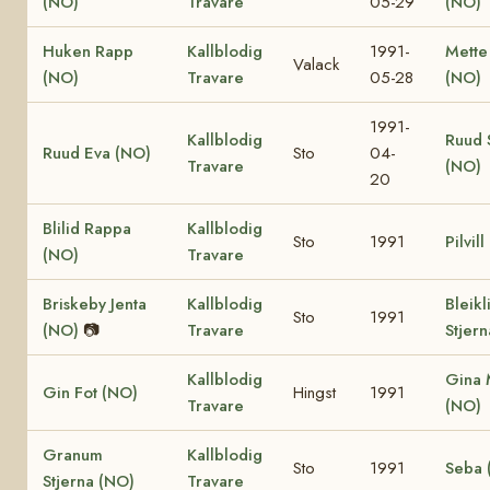
(NO)
Travare
05-29
(NO)
Huken Rapp
Kallblodig
1991-
Mette
Valack
(NO)
Travare
05-28
(NO)
1991-
Kallblodig
Ruud 
Ruud Eva (NO)
Sto
04-
Travare
(NO)
20
Blilid Rappa
Kallblodig
Sto
1991
Pilvil
(NO)
Travare
Briskeby Jenta
Kallblodig
Bleikl
Sto
1991
(NO)
📷
Travare
Stjer
Kallblodig
Gina 
Gin Fot (NO)
Hingst
1991
Travare
(NO)
Granum
Kallblodig
Sto
1991
Seba 
Stjerna (NO)
Travare