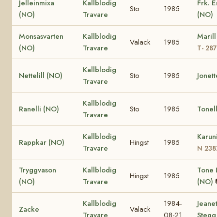
Jelleinmixa
Kallblodig
Frk. 
Sto
1985
(NO)
Travare
(NO)
Monsasvarten
Kallblodig
Maril
Valack
1985
(NO)
Travare
T- 28
Kallblodig
Nettelill (NO)
Sto
1985
Jonet
Travare
Kallblodig
Ranelli (NO)
Sto
1985
Tonel
Travare
Kallblodig
Karun
Rappkar (NO)
Hingst
1985
Travare
N 238
Tryggvason
Kallblodig
Tone L
Hingst
1985
(NO)
Travare
(NO)
Kallblodig
1984-
Jeane
Zacke
Valack
Travare
08-21
Stegg