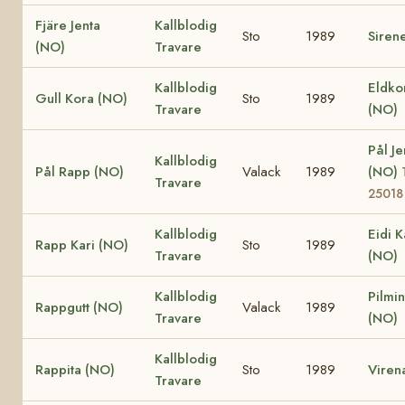
Fjäre Jenta
Kallblodig
Sto
1989
Siren
(NO)
Travare
Kallblodig
Eldko
Gull Kora (NO)
Sto
1989
Travare
(NO)
Pål Je
Kallblodig
Pål Rapp (NO)
Valack
1989
(NO)
Travare
25018
Kallblodig
Eidi K
Rapp Kari (NO)
Sto
1989
Travare
(NO)
Kallblodig
Pilmin
Rappgutt (NO)
Valack
1989
Travare
(NO)
Kallblodig
Rappita (NO)
Sto
1989
Viren
Travare