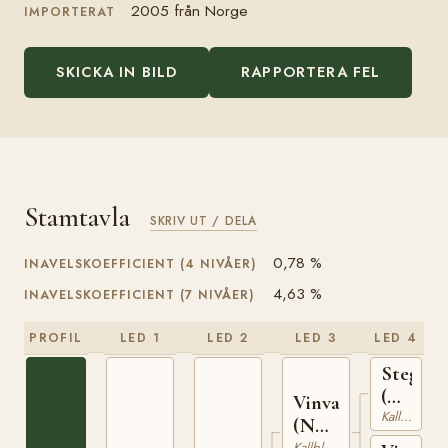
2005 från Norge
IMPORTERAT
SKICKA IN BILD
RAPPORTERA FEL
Stamtavla
SKRIV UT / DELA
0,78 %
INAVELSKOEFFICIENT (4 NIVÅER)
4,63 %
INAVELSKOEFFICIENT (7 NIVÅER)
PROFIL
LED 1
LED 2
LED 3
LED 4
Stegg
(NO)
Vinvar
Kallblodig Travare
T-
(NO)
169
Kallblodig Travare