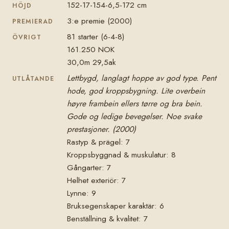
152-17-154-6,5-172 cm
HÖJD
3:e premie (2000)
PREMIERAD
81 starter (6-4-8)
ÖVRIGT
161.250 NOK
30,0m 29,5ak
Lettbygd, langlagt hoppe av god type. Pent
UTLÅTANDE
hode, god kroppsbygning. Lite overbein
høyre frambein ellers tørre og bra bein.
Gode og ledige bevegelser. Noe svake
prestasjoner. (2000)
Rastyp & prägel: 7
Kroppsbyggnad & muskulatur: 8
Gångarter: 7
Helhet exteriör: 7
Lynne: 9
Bruksegenskaper karaktär: 6
Benställning & kvalitet: 7