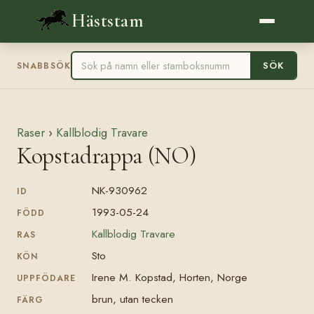
Häststam
SÖK
SNABBSÖK
Raser
›
Kallblodig Travare
Kopstadrappa (NO)
NK-930962
ID
1993-05-24
FÖDD
Kallblodig Travare
RAS
Sto
KÖN
Irene M. Kopstad, Horten, Norge
UPPFÖDARE
brun, utan tecken
FÄRG