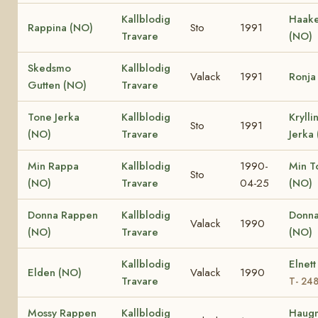
Kallblodig
Haake
Rappina (NO)
Sto
1991
Travare
(NO)
Skedsmo
Kallblodig
Valack
1991
Ronja
Gutten (NO)
Travare
Tone Jerka
Kallblodig
Krylli
Sto
1991
(NO)
Travare
Jerka
Min Rappa
Kallblodig
1990-
Min T
Sto
(NO)
Travare
04-25
(NO)
Donna Rappen
Kallblodig
Donna
Valack
1990
(NO)
Travare
(NO)
Kallblodig
Elnett
Elden (NO)
Valack
1990
Travare
T- 24
Mossy Rappen
Kallblodig
Haug