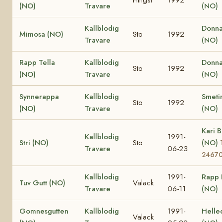
(NO)
Travare
(NO)
Kallblodig
Donna
Mimosa (NO)
Sto
1992
Travare
(NO)
Rapp Tella
Kallblodig
Donna
Sto
1992
(NO)
Travare
(NO)
Synnerappa
Kallblodig
Smeti
Sto
1992
(NO)
Travare
(NO)
Kari B
Kallblodig
1991-
Stri (NO)
Sto
(NO)
Travare
06-23
2467
Kallblodig
1991-
Rapp 
Tuv Gutt (NO)
Valack
Travare
06-11
(NO)
Gomnesgutten
Kallblodig
1991-
Helle
Valack