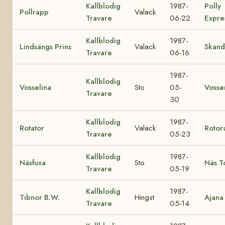
Kallblodig
1987-
Polly
Pollrapp
Valack
Travare
06-22
Expre
Kallblodig
1987-
Lindsängs Prins
Valack
Skand
Travare
06-16
1987-
Kallblodig
Vosselina
Sto
05-
Vosse
Travare
30
Kallblodig
1987-
Rotator
Valack
Rotor
Travare
05-23
Kallblodig
1987-
Näsfuxa
Sto
Näs T
Travare
05-19
Kallblodig
1987-
Tibnor B.W.
Hingst
Ajana
Travare
05-14