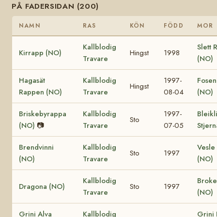
PÅ FADERSIDAN (200)
NAMN
RAS
KÖN
FÖDD
MOR
Kallblodig
Slett 
Kirrapp (NO)
Hingst
1998
Travare
(NO)
Hagasät
Kallblodig
1997-
Fosen
Hingst
Rappen (NO)
Travare
08-04
(NO)
Briskebyrappa
Kallblodig
1997-
Bleikl
Sto
(NO)
📷
Travare
07-05
Stjer
Brendvinni
Kallblodig
Vesle 
Sto
1997
(NO)
Travare
(NO)
Kallblodig
Broke
Dragona (NO)
Sto
1997
Travare
(NO)
Grini Alva
Kallblodig
Grini