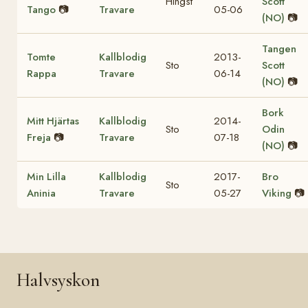
Hingst
Scott
Tango
📷
Travare
05-06
(NO)
📷
Tangen
Tomte
Kallblodig
2013-
Sto
Scott
Rappa
Travare
06-14
(NO)
📷
Bork
Mitt Hjärtas
Kallblodig
2014-
Sto
Odin
Freja
📷
Travare
07-18
(NO)
📷
Min Lilla
Kallblodig
2017-
Bro
Sto
Aninia
Travare
05-27
Viking
📷
Halvsyskon