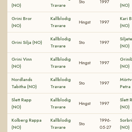
Sto
1997
(NO)
Travare
(NO)
Grini Bror
Kallblodig
Kari B
Hingst
1997
(NO)
Travare
(NO)
Kallblodig
Siljet
Grini Silja (NO)
Sto
1997
Travare
(NO)
Grini Vinn
Kallblodig
Grini
Hingst
1997
(NO)
Travare
(NO)
Nordlands
Kallblodig
Mörtv
Sto
1997
Tabitha (NO)
Travare
Petra
Slett Rapp
Kallblodig
Slett 
Hingst
1997
(NO)
Travare
(NO)
Kolberg Rappa
Kallblodig
1996-
Sorbr
Sto
(NO)
Travare
05-27
(NO)