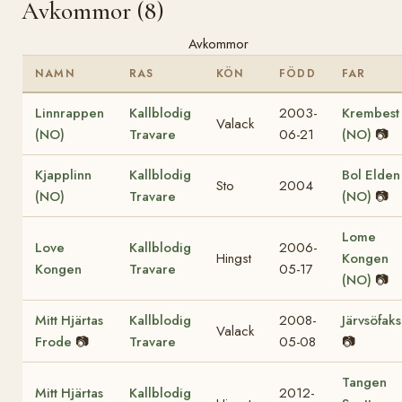
Avkommor (8)
Avkommor
NAMN
RAS
KÖN
FÖDD
FAR
Linnrappen
Kallblodig
2003-
Krembest
Valack
(NO)
Travare
06-21
(NO)
📷
Kjapplinn
Kallblodig
Bol Elden
Sto
2004
(NO)
Travare
(NO)
📷
Lome
Love
Kallblodig
2006-
Hingst
Kongen
Kongen
Travare
05-17
(NO)
📷
Mitt Hjärtas
Kallblodig
2008-
Järvsöfaks
Valack
Frode
📷
Travare
05-08
📷
Tangen
Mitt Hjärtas
Kallblodig
2012-