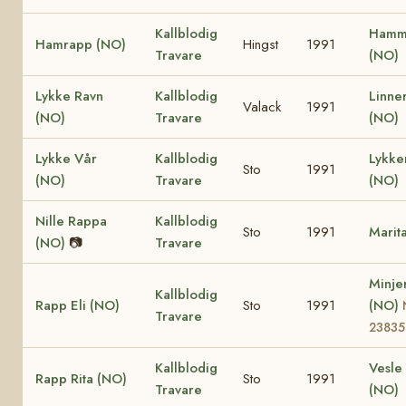
Kallblodig
Hamm
Hamrapp (NO)
Hingst
1991
Travare
(NO)
Lykke Ravn
Kallblodig
Linne
Valack
1991
(NO)
Travare
(NO)
Lykke Vår
Kallblodig
Lykk
Sto
1991
(NO)
Travare
(NO)
Nille Rappa
Kallblodig
Sto
1991
Marit
(NO)
📷
Travare
Minje
Kallblodig
Rapp Eli (NO)
Sto
1991
(NO)
Travare
23835
Kallblodig
Vesle 
Rapp Rita (NO)
Sto
1991
Travare
(NO)