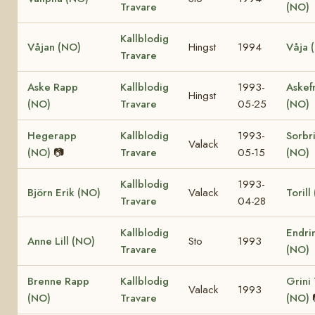
Travare
(NO)
Kallblodig
Våjan (NO)
Hingst
1994
Våja 
Travare
Aske Rapp
Kallblodig
1993-
Askef
Hingst
(NO)
Travare
05-25
(NO)
Hegerapp
Kallblodig
1993-
Sorbr
Valack
(NO)
📷
Travare
05-15
(NO)
Kallblodig
1993-
Björn Erik (NO)
Valack
Torill
Travare
04-28
Kallblodig
Endrin
Anne Lill (NO)
Sto
1993
Travare
(NO)
Brenne Rapp
Kallblodig
Grini
Valack
1993
(NO)
Travare
(NO)