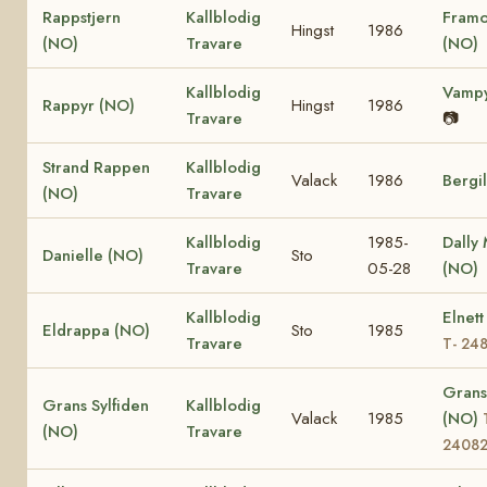
Rappstjern
Kallblodig
Framo
Hingst
1986
(NO)
Travare
(NO)
Kallblodig
Vampy
Rappyr (NO)
Hingst
1986
Travare
📷
Strand Rappen
Kallblodig
Valack
1986
Bergi
(NO)
Travare
Kallblodig
1985-
Dally
Danielle (NO)
Sto
Travare
05-28
(NO)
Kallblodig
Elnett
Eldrappa (NO)
Sto
1985
Travare
T- 24
Grans
Grans Sylfiden
Kallblodig
Valack
1985
(NO)
(NO)
Travare
2408