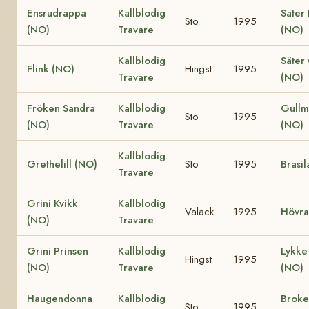
Ensrudrappa
Kallblodig
Säter 
Sto
1995
(NO)
Travare
(NO)
Kallblodig
Säter
Flink (NO)
Hingst
1995
Travare
(NO)
Fröken Sandra
Kallblodig
Gullm
Sto
1995
(NO)
Travare
(NO)
Kallblodig
Grethelill (NO)
Sto
1995
Brasil
Travare
Grini Kvikk
Kallblodig
Valack
1995
Hövra
(NO)
Travare
Grini Prinsen
Kallblodig
Lykke 
Hingst
1995
(NO)
Travare
(NO)
Haugendonna
Kallblodig
Broke
Sto
1995