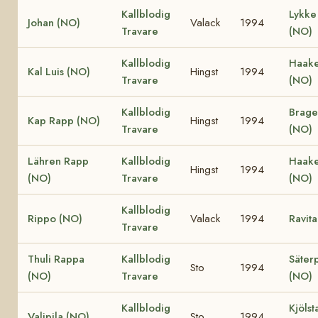
Kallblodig
Lykke 
Johan (NO)
Valack
1994
Travare
(NO)
Kallblodig
Haake
Kal Luis (NO)
Hingst
1994
Travare
(NO)
Kallblodig
Brage
Kap Rapp (NO)
Hingst
1994
Travare
(NO)
Lähren Rapp
Kallblodig
Haake
Hingst
1994
(NO)
Travare
(NO)
Kallblodig
Rippo (NO)
Valack
1994
Ravit
Travare
Thuli Rappa
Kallblodig
Säterp
Sto
1994
(NO)
Travare
(NO)
Kallblodig
Kjölst
Valipila (NO)
Sto
1994