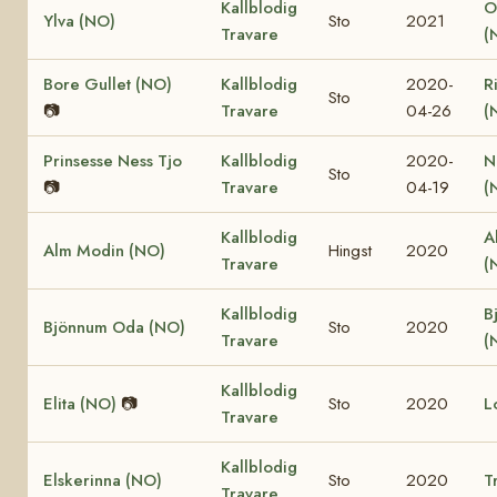
Kallblodig
O
Ylva (NO)
Sto
2021
Travare
(
Bore Gullet (NO)
Kallblodig
2020-
R
Sto
📷
Travare
04-26
(
Prinsesse Ness Tjo
Kallblodig
2020-
N
Sto
📷
Travare
04-19
(
Kallblodig
A
Alm Modin (NO)
Hingst
2020
Travare
(
Kallblodig
B
Bjönnum Oda (NO)
Sto
2020
Travare
(
Kallblodig
Elita (NO)
📷
Sto
2020
L
Travare
Kallblodig
Elskerinna (NO)
Sto
2020
T
Travare