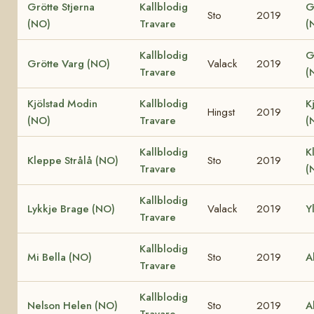
Grötte Stjerna
Kallblodig
G
Sto
2019
(NO)
Travare
(
Kallblodig
G
Grötte Varg (NO)
Valack
2019
Travare
(
Kjölstad Modin
Kallblodig
K
Hingst
2019
(NO)
Travare
(
Kallblodig
K
Kleppe Strålå (NO)
Sto
2019
Travare
(
Kallblodig
Lykkje Brage (NO)
Valack
2019
Y
Travare
Kallblodig
Mi Bella (NO)
Sto
2019
A
Travare
Kallblodig
Nelson Helen (NO)
Sto
2019
A
Travare