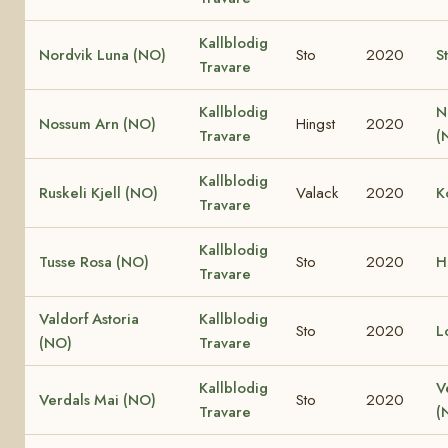
Kallblodig
Nordvik Luna (NO)
Sto
2020
S
Travare
Kallblodig
N
Nossum Arn (NO)
Hingst
2020
Travare
(
Kallblodig
Ruskeli Kjell (NO)
Valack
2020
K
Travare
Kallblodig
Tusse Rosa (NO)
Sto
2020
H
Travare
Valdorf Astoria
Kallblodig
Sto
2020
L
(NO)
Travare
Kallblodig
V
Verdals Mai (NO)
Sto
2020
Travare
(