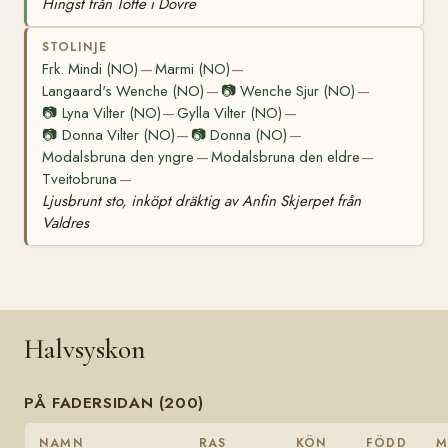
Hingst från Tofte i Dovre
STOLINJE
Frk. Mindi (NO)
Marmi (NO)
—
—
Langaard's Wenche (NO)
📷
Wenche Sjur (NO)
—
—
📷
Lyna Vilter (NO)
Gylla Vilter (NO)
—
—
📷
Donna Vilter (NO)
📷
Donna (NO)
—
—
Modalsbruna den yngre
Modalsbruna den eldre
—
—
Tveitobruna
—
Ljusbrunt sto, inköpt dräktig av Anfin Skjerpet från
Valdres
Halvsyskon
PÅ FADERSIDAN (200)
NAMN
RAS
KÖN
FÖDD
M