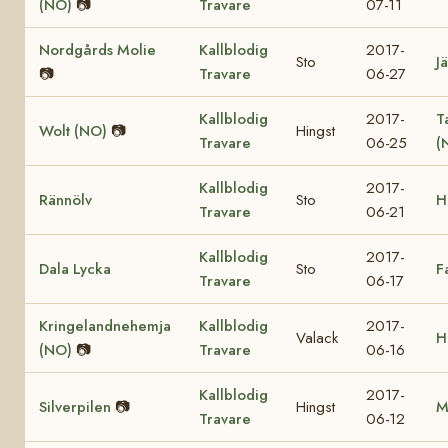
(NO)
📷
Travare
07-11
Nordgårds Molie
Kallblodig
2017-
Sto
Jä
📷
Travare
06-27
Kallblodig
2017-
T
Wolt (NO)
📷
Hingst
Travare
06-25
(
Kallblodig
2017-
Rännölv
Sto
H
Travare
06-21
Kallblodig
2017-
Dala Lycka
Sto
F
Travare
06-17
Kringelandnehemja
Kallblodig
2017-
Valack
H
(NO)
📷
Travare
06-16
Kallblodig
2017-
Silverpilen
📷
Hingst
M
Travare
06-12