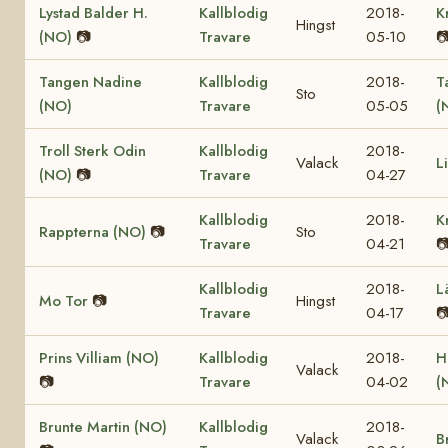
Lystad Balder H.
Kallblodig
2018-
K
Hingst
(NO)
📷
Travare
05-10

Tangen Nadine
Kallblodig
2018-
T
Sto
(NO)
Travare
05-05
(
Troll Sterk Odin
Kallblodig
2018-
Valack
L
(NO)
📷
Travare
04-27
Kallblodig
2018-
K
Rappterna (NO)
📷
Sto
Travare
04-21

Kallblodig
2018-
L
Mo Tor
📷
Hingst
Travare
04-17

Prins Villiam (NO)
Kallblodig
2018-
H
Valack
📷
Travare
04-02
(
Brunte Martin (NO)
Kallblodig
2018-
Valack
B