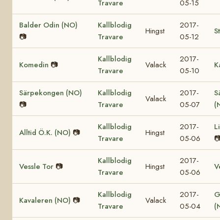
Travare
05-15
Balder Odin (NO)
Kallblodig
2017-
Hingst
S
📷
Travare
05-12
Kallblodig
2017-
Komedin
📷
Valack
K
Travare
05-10
Särpekongen (NO)
Kallblodig
2017-
S
Valack
📷
Travare
05-07
(
Kallblodig
2017-
L
Alltid Ö.K. (NO)
📷
Hingst
Travare
05-06

Kallblodig
2017-
Vessle Tor
📷
Hingst
V
Travare
05-06
Kallblodig
2017-
G
Kavaleren (NO)
📷
Valack
Travare
05-04
(