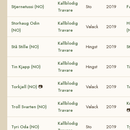
Kallblodig
Stjernetussi (NO)
Sto
2019
F
Travare
Storhaug Odin
Kallblodig
H
Valack
2019
(NO)
Travare
(
Kallblodig
Stå Stille (NO)
Hingst
2019
S
Travare
Kallblodig
Tin Kjapp (NO)
Hingst
2019
T
Travare
Kallblodig
Torkjell (NO)
📷
Valack
2019
T
Travare
Kallblodig
K
Troll Svarten (NO)
Valack
2019
Travare

Kallblodig
Tyri Oda (NO)
Sto
2019
T