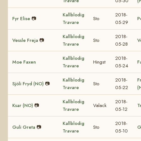
Travare
05-30
(
Kallblodig
2018-
Fyr Elise
📷
Sto
P
Travare
05-29
Kallblodig
2018-
Vessle Freja
📷
Sto
V
Travare
05-28
Kallblodig
2018-
Moe Faxen
Hingst
F
Travare
05-24
Kallblodig
2018-
F
Sjöli Fryd (NO)
📷
Sto
Travare
05-22
(
Kallblodig
2018-
Ksar (NO)
📷
Valack
T
Travare
05-12
Kallblodig
2018-
Guli Greta
📷
Sto
G
Travare
05-10