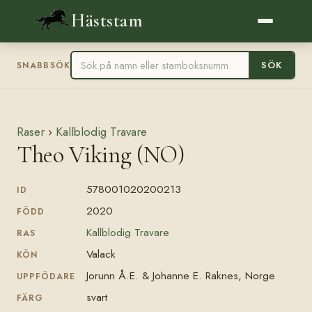
Häststam
SÖK
SNABBSÖK
Raser
›
Kallblodig Travare
Theo Viking (NO)
578001020200213
ID
2020
FÖDD
Kallblodig Travare
RAS
Valack
KÖN
Jorunn Å.E. & Johanne E. Raknes, Norge
UPPFÖDARE
svart
FÄRG