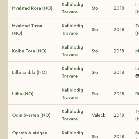
Kallblodig
H
Hvalstad Rosa (NO)
Sto
2018
Travare
(
Hvalstad Tussa
Kallblodig
T
Sto
2018
(NO)
Travare
(
Kallblodig
Kolbu Tora (NO)
Sto
2018
M
Travare
Kallblodig
L
Lille Embla (NO)
Sto
2018
Travare

Kallblodig
Litha (NO)
Sto
2018
R
Travare
Kallblodig
T
Odin Svarten (NO)
Valack
2018
Travare
(
Opseth Alaisigae
Kallblodig
S
Sto
2018