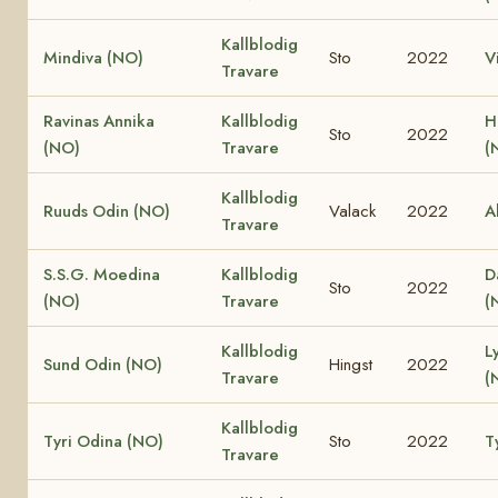
Kallblodig
Mindiva (NO)
Sto
2022
V
Travare
Ravinas Annika
Kallblodig
H
Sto
2022
(NO)
Travare
(
Kallblodig
Ruuds Odin (NO)
Valack
2022
A
Travare
S.S.G. Moedina
Kallblodig
D
Sto
2022
(NO)
Travare
(
Kallblodig
L
Sund Odin (NO)
Hingst
2022
Travare
(
Kallblodig
Tyri Odina (NO)
Sto
2022
T
Travare