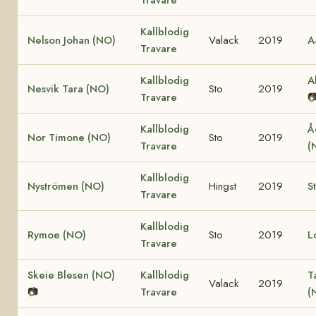
Kallblodig
Nelson Johan (NO)
Valack
2019
A
Travare
Kallblodig
A
Nesvik Tara (NO)
Sto
2019
Travare

Kallblodig
Å
Nor Timone (NO)
Sto
2019
Travare
(
Kallblodig
Nyströmen (NO)
Hingst
2019
S
Travare
Kallblodig
Rymoe (NO)
Sto
2019
L
Travare
Skeie Blesen (NO)
Kallblodig
T
Valack
2019
📷
Travare
(