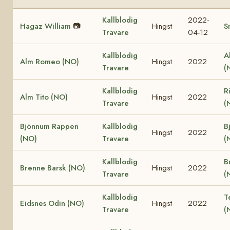
Kallblodig
2022-
Hagaz William
📷
Hingst
S
Travare
04-12
Kallblodig
A
Alm Romeo (NO)
Hingst
2022
Travare
(
Kallblodig
R
Alm Tito (NO)
Hingst
2022
Travare
(
Bjönnum Rappen
Kallblodig
B
Hingst
2022
(NO)
Travare
(
Kallblodig
B
Brenne Barsk (NO)
Hingst
2022
Travare
(
Kallblodig
T
Eidsnes Odin (NO)
Hingst
2022
Travare
(