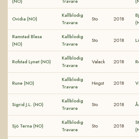
(NO)
Travare
(
Kallblodig
B
Ovidia (NO)
Sto
2018
Travare
(
Ramstad Blesa
Kallblodig
Sto
2018
L
(NO)
Travare
Kallblodig
Rofstad Lynet (NO)
Valack
2018
R
Travare
Kallblodig
Rune (NO)
Hingst
2018
V
Travare
Kallblodig
Sigrid J.L. (NO)
Sto
2018
Å
Travare
Kallblodig
S
Sjö Terna (NO)
Sto
2018
Travare
(