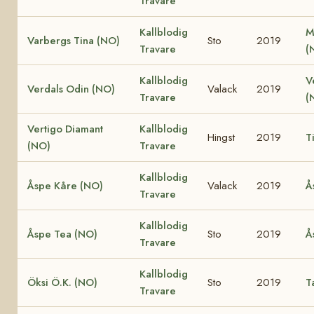
Travare
Kallblodig
M
Varbergs Tina (NO)
Sto
2019
Travare
(
Kallblodig
V
Verdals Odin (NO)
Valack
2019
Travare
(
Vertigo Diamant
Kallblodig
Hingst
2019
T
(NO)
Travare
Kallblodig
Åspe Kåre (NO)
Valack
2019
Å
Travare
Kallblodig
Åspe Tea (NO)
Sto
2019
Å
Travare
Kallblodig
Öksi Ö.K. (NO)
Sto
2019
T
Travare