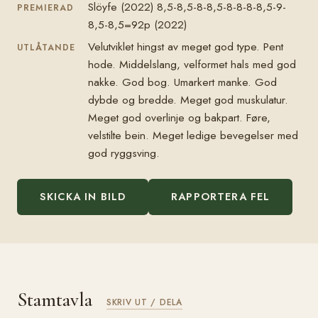
Slöyfe (2022) 8,5-8,5-8-8,5-8-8-8-8,5-9-
PREMIERAD
8,5-8,5=92p (2022)
Velutviklet hingst av meget god type. Pent
UTLÅTANDE
hode. Middelslang, velformet hals med god
nakke. God bog. Umarkert manke. God
dybde og bredde. Meget god muskulatur.
Meget god overlinje og bakpart. Føre,
velstilte bein. Meget ledige bevegelser med
god ryggsving.
SKICKA IN BILD
RAPPORTERA FEL
Stamtavla
SKRIV UT / DELA