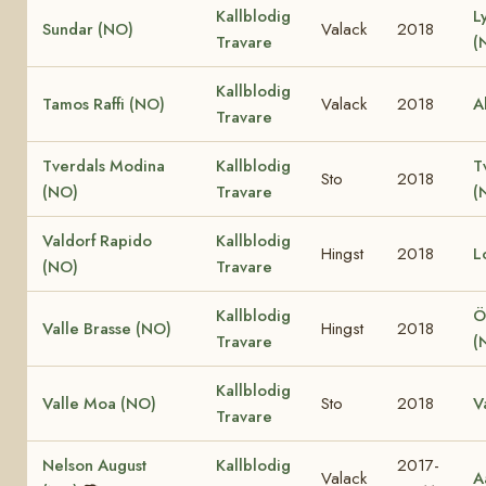
Kallblodig
L
Sundar (NO)
Valack
2018
Travare
(
Kallblodig
Tamos Raffi (NO)
Valack
2018
A
Travare
Tverdals Modina
Kallblodig
T
Sto
2018
(NO)
Travare
(
Valdorf Rapido
Kallblodig
Hingst
2018
L
(NO)
Travare
Kallblodig
Ö
Valle Brasse (NO)
Hingst
2018
Travare
(
Kallblodig
Valle Moa (NO)
Sto
2018
V
Travare
Nelson August
Kallblodig
2017-
Valack
A