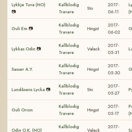
Lykkje Tuva (NO)
Kallblodig
2017-
L
Sto
📷
Travare
06-11
(
Kallblodig
2017-
Guli Em
📷
Hingst
G
Travare
06-02
Kallblodig
2017-
Lykkas Odin
📷
Valack
L
Travare
05-31
Kallblodig
2017-
Sasser A.Y.
Hingst
G
Travare
05-30
Kallblodig
2017-
Lundåsens Lycka
📷
Sto
P
Travare
05-27
Kallblodig
2017-
P
Guli Orion
Hingst
Travare
05-17
(
Kallblodig
2017-
Odin O.K. (NO)
Valack
S