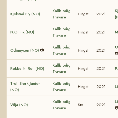
Kallblodig
K
Kjölstad Fly (NO)
Hingst
2021
Travare
(
Kallblodig
N.O. Fix (NO)
Hingst
2021
M
Travare
Kallblodig
O
Odinnyxen (NO)
📷
Hingst
2021
Travare

Kallblodig
Rokke N. Roll (NO)
Hingst
2021
P
Travare
Troll Sterk Junior
Kallblodig
Hingst
2021
L
(NO)
Travare
Kallblodig
L
Vilja (NO)
Sto
2021
Travare
