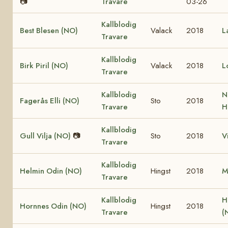
📷
Travare
03-26
Kallblodig
Best Blesen (NO)
Valack
2018
L
Travare
Kallblodig
Birk Piril (NO)
Valack
2018
L
Travare
Kallblodig
N
Fagerås Elli (NO)
Sto
2018
Travare
H
Kallblodig
Gull Vilja (NO)
📷
Sto
2018
V
Travare
Kallblodig
Helmin Odin (NO)
Hingst
2018
M
Travare
Kallblodig
H
Hornnes Odin (NO)
Hingst
2018
Travare
(