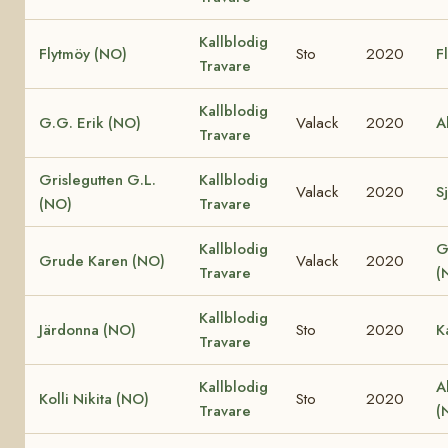
Kallblodig
Flytmöy (NO)
Sto
2020
F
Travare
Kallblodig
G.G. Erik (NO)
Valack
2020
A
Travare
Grislegutten G.L.
Kallblodig
Valack
2020
Sj
(NO)
Travare
Kallblodig
G
Grude Karen (NO)
Valack
2020
Travare
(
Kallblodig
Järdonna (NO)
Sto
2020
K
Travare
Kallblodig
A
Kolli Nikita (NO)
Sto
2020
Travare
(