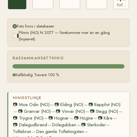
(NO)
Kallblodig Travare
Foto finns i databasen
Pilmin (NO) N 2077 — förekommer mer än en gång
(linjeavel)
RASSAMMANSÄTTNING
Kallblodig Travare 100 %
HINGSTLINJE
📷
Moe Odin (NO)
📷
Elding (NO)
📷
Rappfot (NO)
—
—
📷
Granvar (NO)
📷
Vinvar (NO)
📷
Stegg (NO)
—
—
—
—
📷
Trygve (NO)
📷
Högnar
📷
Högne
📷
Kåre
—
—
—
—
📷
Dalegudbrand
Dölegubben
📷
Sterkoder
—
—
—
Toftebrun
Den gamle Toftehingsten
—
—