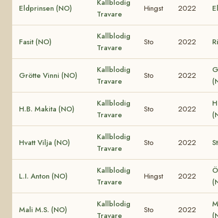
Kallblodig
Eldprinsen (NO)
Hingst
2022
E
Travare
Kallblodig
Fasit (NO)
Sto
2022
R
Travare
Kallblodig
G
Grötte Vinni (NO)
Sto
2022
Travare
(
Kallblodig
H
H.B. Makita (NO)
Sto
2022
Travare
(
Kallblodig
Hvatt Vilja (NO)
Sto
2022
S
Travare
Kallblodig
Ö
L.I. Anton (NO)
Hingst
2022
Travare
(
Kallblodig
M
Mali M.S. (NO)
Sto
2022
Travare
(