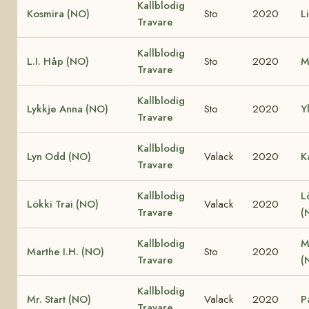
Kallblodig
Kosmira (NO)
Sto
2020
L
Travare
Kallblodig
L.I. Håp (NO)
Sto
2020
M
Travare
Kallblodig
Lykkje Anna (NO)
Sto
2020
Y
Travare
Kallblodig
Lyn Odd (NO)
Valack
2020
K
Travare
Kallblodig
L
Lökki Trai (NO)
Valack
2020
Travare
(
Kallblodig
M
Marthe I.H. (NO)
Sto
2020
Travare
(
Kallblodig
Mr. Start (NO)
Valack
2020
P
Travare