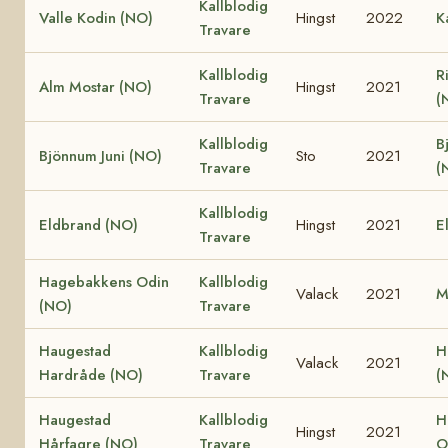
Kallblodig
Valle Kodin (NO)
Hingst
2022
K
Travare
Kallblodig
R
Alm Mostar (NO)
Hingst
2021
Travare
(
Kallblodig
B
Bjönnum Juni (NO)
Sto
2021
Travare
(
Kallblodig
Eldbrand (NO)
Hingst
2021
E
Travare
Hagebakkens Odin
Kallblodig
Valack
2021
M
(NO)
Travare
Haugestad
Kallblodig
H
Valack
2021
Hardråde (NO)
Travare
(
Haugestad
Kallblodig
H
Hingst
2021
Hårfagre (NO)
Travare
O