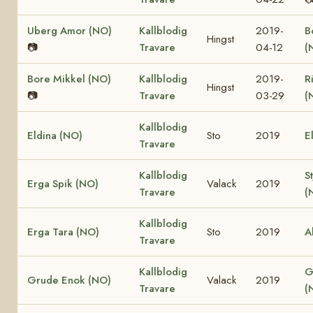
Uberg Amor (NO)
Kallblodig
2019-
B
Hingst
📷
Travare
04-12
(
Bore Mikkel (NO)
Kallblodig
2019-
R
Hingst
📷
Travare
03-29
(
Kallblodig
Eldina (NO)
Sto
2019
E
Travare
Kallblodig
S
Erga Spik (NO)
Valack
2019
Travare
(
Kallblodig
Erga Tara (NO)
Sto
2019
A
Travare
Kallblodig
G
Grude Enok (NO)
Valack
2019
Travare
(