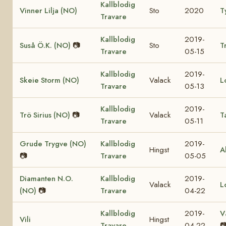
Kallblodig
Vinner Lilja (NO)
Sto
2020
T
Travare
Kallblodig
2019-
Suså Ö.K. (NO)
📷
Sto
T
Travare
05-15
Kallblodig
2019-
Skeie Storm (NO)
Valack
L
Travare
05-13
Kallblodig
2019-
Trö Sirius (NO)
📷
Valack
T
Travare
05-11
Grude Trygve (NO)
Kallblodig
2019-
Hingst
A
📷
Travare
05-05
Diamanten N.O.
Kallblodig
2019-
Valack
L
(NO)
📷
Travare
04-22
Kallblodig
2019-
V
Vili
Hingst
Travare
04-22
