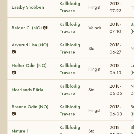
Kallblodig
2018-
Lassby Snobben
Hingst
H
Travare
07-23
Kallblodig
2018-
B
Balder C. (NO)
📷
Valack
Travare
07-10
(
Arverud Lisa (NO)
Kallblodig
2018-
Sto
N
📷
Travare
06-27
Holter Odin (NO)
Kallblodig
2018-
L
Hingst
📷
Travare
06-13
(
Kallblodig
2018-
N
Norrlands Pärla
Sto
Travare
06-05
D
Brenne Odin (NO)
Kallblodig
2018-
B
Hingst
📷
Travare
06-03
(
Kallblodig
2018-
B
Naturell
Sto