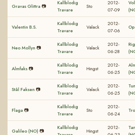
Kallblodig
2012-
Vol
Gravas Glittra
📷
Sto
Travare
07-09
(N
Kallblodig
2012-
Valentin B.S.
Valack
Op
Travare
07-06
Kallblodig
2012-
Rig
Neo Mollyn
📷
Valack
Travare
06-28
(N
Kallblodig
2012-
Al
Almfaks
📷
Hingst
Travare
06-25
(N
Kallblodig
2012-
Tu
Stål Faksen
📷
Valack
Travare
06-25
(N
Kallblodig
2012-
Flaga
📷
Sto
Tro
Travare
06-24
Kallblodig
2012-
Ta
Galileo (NO)
📷
Hingst
Travare
06-23
(N