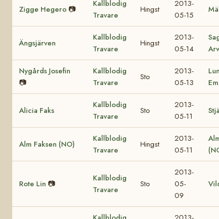
Kallblodig
2013-
Zigge Hegero
📷
Hingst
Mä
Travare
05-15
Kallblodig
2013-
Sa
Ängsjärven
Hingst
Travare
05-14
Ar
Nygårds Josefin
Kallblodig
2013-
Lu
Sto
📷
Travare
05-13
Em
Kallblodig
2013-
Alicia Faks
Sto
Stj
Travare
05-11
Kallblodig
2013-
Al
Alm Faksen (NO)
Hingst
Travare
05-11
(N
2013-
Kallblodig
Rote Lin
📷
Sto
05-
Vil
Travare
09
Kallblodig
2013-