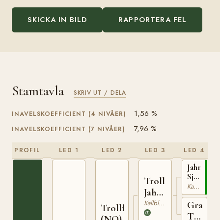
SKICKA IN BILD
RAPPORTERA FEL
Stamtavla
SKRIV UT / DELA
1,56 %
INAVELSKOEFFICIENT (4 NIVÅER)
7,96 %
INAVELSKOEFFICIENT (7 NIVÅER)
PROFIL
LED 1
LED 2
LED 3
LED 4
Jahn
Sjur
Troll
(NO)
Kallblodig Travare
Jahn
T-
(NO)
Kallblodig Travare
Grans
254
Trollfaks
Turi
(NO)