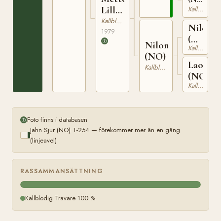
N
Lill
Kallblodig Travare
22578
(NO)
Kallblodig Travare
Nilen
1979
(NO)
Nilona
Kallblodig Travare
N
(NO)
1956
Laona
Kallblodig Travare
(NO)
Kallblodig Travare
Foto finns i databasen
Jahn Sjur (NO) T-254 — förekommer mer än en gång
(linjeavel)
RASSAMMANSÄTTNING
Kallblodig Travare 100 %