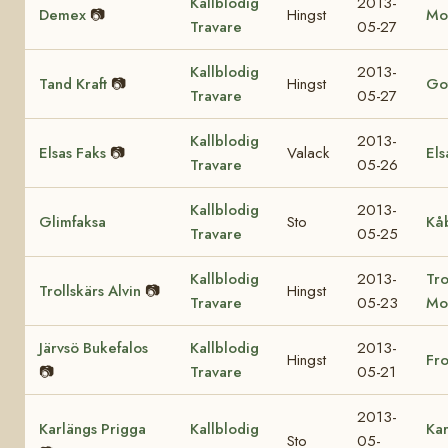
Kallblodig
2013-
Demex
📷
Hingst
Mo
Travare
05-27
Kallblodig
2013-
Tand Kraft
📷
Hingst
Got
Travare
05-27
Kallblodig
2013-
Elsas Faks
📷
Valack
Els
Travare
05-26
Kallblodig
2013-
Glimfaksa
Sto
Kå
Travare
05-25
Kallblodig
2013-
Tro
Trollskärs Alvin
📷
Hingst
Travare
05-23
Mo
Järvsö Bukefalos
Kallblodig
2013-
Hingst
Fr
📷
Travare
05-21
2013-
Karlängs Prigga
Kallblodig
Kar
Sto
05-