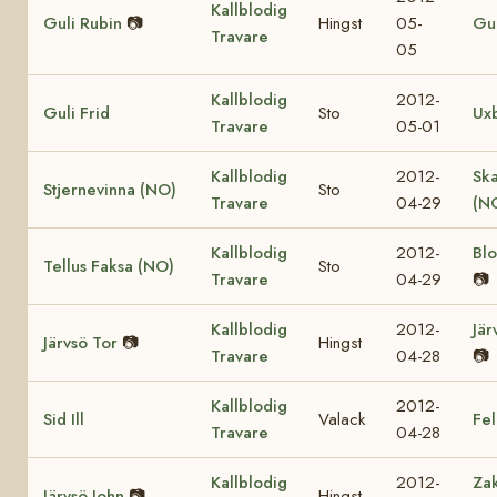
Kallblodig
Guli Rubin
📷
Hingst
05-
Gul
Travare
05
Kallblodig
2012-
Guli Frid
Sto
Ux
Travare
05-01
Kallblodig
2012-
Sk
Stjernevinna (NO)
Sto
Travare
04-29
(N
Kallblodig
2012-
Bl
Tellus Faksa (NO)
Sto
Travare
04-29
📷
Kallblodig
2012-
Jär
Järvsö Tor
📷
Hingst
Travare
04-28
📷
Kallblodig
2012-
Sid Ill
Valack
Fel
Travare
04-28
Kallblodig
2012-
Za
Järvsö John
📷
Hingst