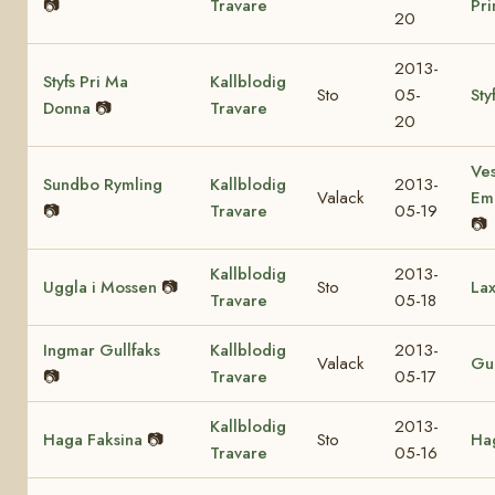
📷
Travare
Pr
20
2013-
Styfs Pri Ma
Kallblodig
Sto
05-
Sty
Donna
📷
Travare
20
Ves
Sundbo Rymling
Kallblodig
2013-
Valack
Em
📷
Travare
05-19
📷
Kallblodig
2013-
Uggla i Mossen
📷
Sto
Lax
Travare
05-18
Ingmar Gullfaks
Kallblodig
2013-
Valack
Gul
📷
Travare
05-17
Kallblodig
2013-
Haga Faksina
📷
Sto
Hag
Travare
05-16