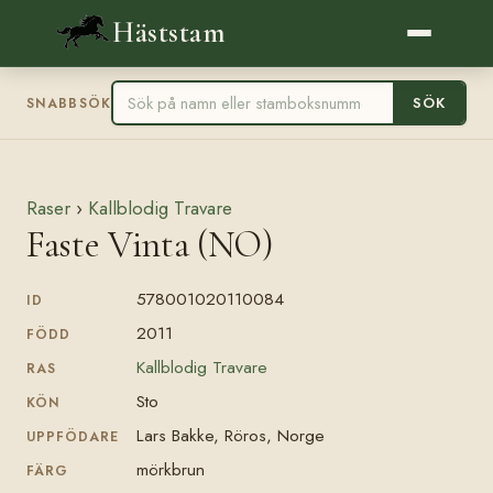
Häststam
SÖK
SNABBSÖK
Raser
›
Kallblodig Travare
Faste Vinta (NO)
578001020110084
ID
2011
FÖDD
Kallblodig Travare
RAS
Sto
KÖN
Lars Bakke, Röros, Norge
UPPFÖDARE
mörkbrun
FÄRG