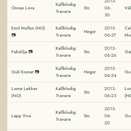
2013-
Kallblodig
Önnes Lova
Sto
06-
Vå
Travare
30
Emil Mollyn (NO)
Kallblodig
2013-
Ce
Hingst
📷
Travare
06-27
Mo
Kallblodig
2013-
Fakslilja
📷
Sto
Ge
Travare
06-26
Kallblodig
2013-
Guli Komet
📷
Hingst
Gul
Travare
06-24
Lome Lekker
Kallblodig
2013-
Lo
Sto
(NO)
Travare
06-23
(N
2013-
Kallblodig
Lapp Viva
Sto
06-
Gul
Travare
20