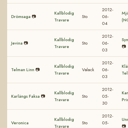
2012-
Kallblodig
Mjö
Drömsaga
📷
Sto
06-
Travare
(N
04
2012-
Kallblodig
Sy
Jevina
📷
Sto
06-
Travare
📷
03
2012-
Kallblodig
Klä
Telman Linn
📷
Valack
06-
Travare
Te
03
2012-
Kallblodig
Kar
Karlängs Faksa
📷
Sto
05-
Travare
Pr
30
2012-
Kallblodig
Un
Veronica
Sto
05-
Travare
📷