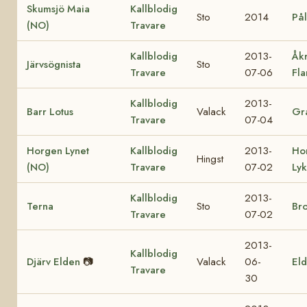
Skumsjö Maia
Kallblodig
Sto
2014
Pål
(NO)
Travare
Kallblodig
2013-
Åk
Järvsögnista
Sto
Travare
07-06
Fl
Kallblodig
2013-
Barr Lotus
Valack
Gra
Travare
07-04
Horgen Lynet
Kallblodig
2013-
Ho
Hingst
(NO)
Travare
07-02
Ly
Kallblodig
2013-
Terna
Sto
Br
Travare
07-02
2013-
Kallblodig
Djärv Elden
📷
Valack
06-
Eld
Travare
30