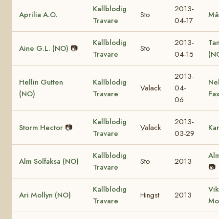
Kallblodig
2013-
Aprilia A.O.
Sto
Må
Travare
04-17
Kallblodig
2013-
Ta
Aine G.L. (NO)
📷
Sto
Travare
04-15
(N
2013-
Hellin Gutten
Kallblodig
Ne
Valack
04-
(NO)
Travare
Fa
06
Kallblodig
2013-
Storm Hector
📷
Valack
Kar
Travare
03-29
Kallblodig
Alm
Alm Solfaksa (NO)
Sto
2013
Travare
📷
Kallblodig
Vik
Ari Mollyn (NO)
Hingst
2013
Travare
Mo