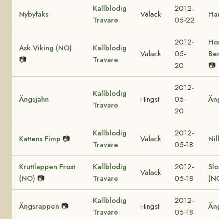
Kallblodig
2012-
Nybyfaks
Valack
Ha
Travare
05-22
2012-
Ho
Ask Viking (NO)
Kallblodig
Valack
05-
Be
📷
Travare
20
📷
2012-
Kallblodig
Ängsjahn
Hingst
05-
Än
Travare
20
Kallblodig
2012-
Kattens Fimp
📷
Valack
Nil
Travare
05-18
Kruttlappen Frost
Kallblodig
2012-
Sl
Valack
(NO)
📷
Travare
05-18
(N
Kallblodig
2012-
Ängsrappen
📷
Hingst
Än
Travare
05-18