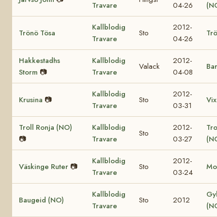
Travare
04-26
(N
Kallblodig
2012-
Trönö Tösa
Sto
Trö
Travare
04-26
Hakkestadhs
Kallblodig
2012-
Valack
Bar
Storm
📷
Travare
04-08
Kallblodig
2012-
Krusina
📷
Sto
Vix
Travare
03-31
Troll Ronja (NO)
Kallblodig
2012-
Tr
Sto
📷
Travare
03-27
(N
Kallblodig
2012-
Väskinge Ruter
📷
Sto
Mo
Travare
03-24
Kallblodig
Gy
Baugeid (NO)
Sto
2012
Travare
(N