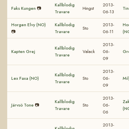
Kallblodig
2013-
Faks Kungen
📷
Hingst
Tin
Travare
06-13
Horgen Elvy (NO)
Kallblodig
2013-
Ho
Sto
📷
Travare
06-11
(N
2013-
Kallblodig
Kapten Grej
Valack
06-
Gr
Travare
09
2013-
Kallblodig
Lex Faxa (NO)
Sto
06-
Mil
Travare
09
2013-
Kallblodig
Za
Järvsö Tone
📷
Sto
06-
Travare
(N
06
2013-
Kallblodig