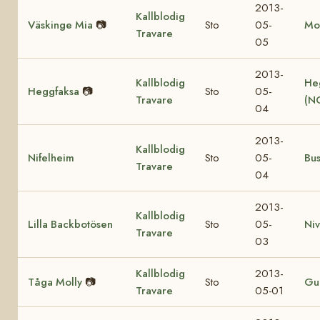
2013-
Kallblodig
Väskinge Mia
📷
Sto
05-
Mo
Travare
05
2013-
Kallblodig
He
Heggfaksa
📷
Sto
05-
Travare
(N
04
2013-
Kallblodig
Nifelheim
Sto
05-
Bu
Travare
04
2013-
Kallblodig
Lilla Backbotösen
Sto
05-
Ni
Travare
03
Kallblodig
2013-
Tåga Molly
📷
Sto
Gul
Travare
05-01