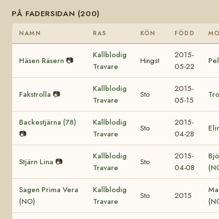
PÅ FADERSIDAN (200)
NAMN
RAS
KÖN
FÖDD
M
Kallblodig
2015-
Häsen Räsern
📷
Hingst
Pel
Travare
05-22
Kallblodig
2015-
Fakstrolla
📷
Sto
Tro
Travare
05-15
Backestjärna (78)
Kallblodig
2015-
Sto
Eli
📷
Travare
04-28
Kallblodig
2015-
Bjö
Stjärn Lina
📷
Sto
Travare
04-08
(N
Sagen Prima Vera
Kallblodig
Ma
Sto
2015
(NO)
Travare
(N