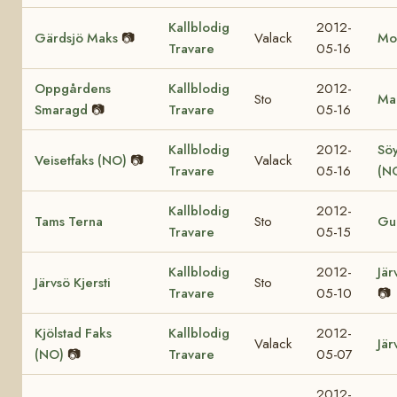
Kallblodig
2012-
Gärdsjö Maks
📷
Valack
Mol
Travare
05-16
Oppgårdens
Kallblodig
2012-
Sto
Mar
Smaragd
📷
Travare
05-16
Kallblodig
2012-
Söy
Veisetfaks (NO)
📷
Valack
Travare
05-16
(N
Kallblodig
2012-
Tams Terna
Sto
Gul
Travare
05-15
Kallblodig
2012-
Jär
Järvsö Kjersti
Sto
Travare
05-10
📷
Kjölstad Faks
Kallblodig
2012-
Valack
Jär
(NO)
📷
Travare
05-07
2012-