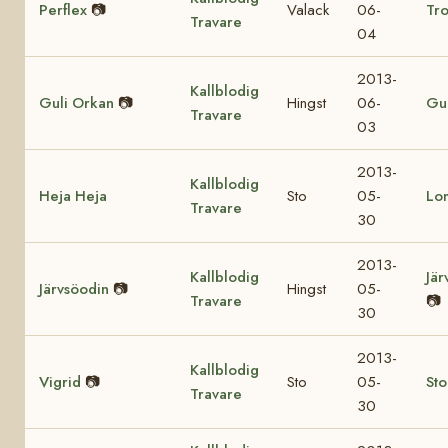
Perflex
📷
Valack
06-
Tro
Travare
04
2013-
Kallblodig
Guli Orkan
📷
Hingst
06-
Gul
Travare
03
2013-
Kallblodig
Heja Heja
Sto
05-
Lo
Travare
30
2013-
Kallblodig
Jär
Järvsöodin
📷
Hingst
05-
Travare
📷
30
2013-
Kallblodig
Vigrid
📷
Sto
05-
St
Travare
30