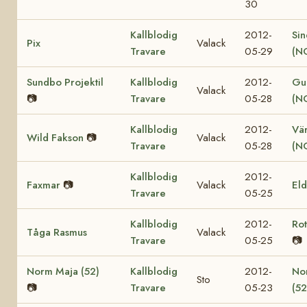
30
Kallblodig
2012-
Sin
Pix
Valack
Travare
05-29
(N
Sundbo Projektil
Kallblodig
2012-
Gul
Valack
📷
Travare
05-28
(N
Kallblodig
2012-
Vär
Wild Fakson
📷
Valack
Travare
05-28
(N
Kallblodig
2012-
Faxmar
📷
Valack
El
Travare
05-25
Kallblodig
2012-
Ro
Tåga Rasmus
Valack
Travare
05-25
📷
Norm Maja (52)
Kallblodig
2012-
No
Sto
📷
Travare
05-23
(52