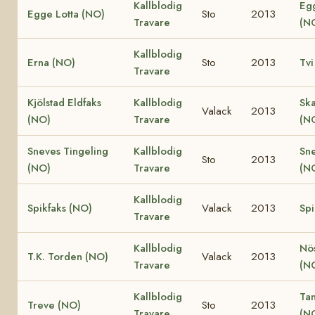
Kallblodig
Eg
Egge Lotta (NO)
Sto
2013
Travare
(N
Kallblodig
Erna (NO)
Sto
2013
Tvi
Travare
Kjölstad Eldfaks
Kallblodig
Ska
Valack
2013
(NO)
Travare
(N
Sneves Tingeling
Kallblodig
Sn
Sto
2013
(NO)
Travare
(N
Kallblodig
Spikfaks (NO)
Valack
2013
Spi
Travare
Kallblodig
Nö
T.K. Torden (NO)
Valack
2013
Travare
(N
Kallblodig
Ta
Treve (NO)
Sto
2013
Travare
(N