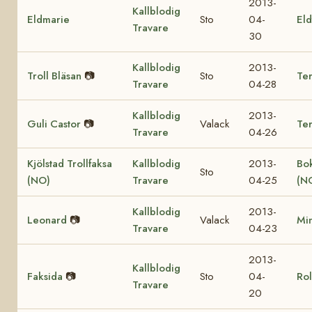
2013-
Kallblodig
Eldmarie
Sto
04-
Eld
Travare
30
Kallblodig
2013-
Troll Bläsan
📷
Sto
Ter
Travare
04-28
Kallblodig
2013-
Guli Castor
📷
Valack
Te
Travare
04-26
Kjölstad Trollfaksa
Kallblodig
2013-
Bok
Sto
(NO)
Travare
04-25
(N
Kallblodig
2013-
Leonard
📷
Valack
Mi
Travare
04-23
2013-
Kallblodig
Faksida
📷
Sto
04-
Rol
Travare
20