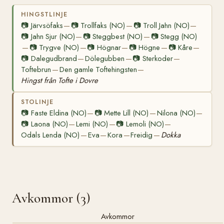
HINGSTLINJE
📷
Järvsöfaks
📷
Trollfaks (NO)
📷
Troll Jahn (NO)
—
—
—
📷
Jahn Sjur (NO)
📷
Steggbest (NO)
📷
Stegg (NO)
—
—
📷
Trygve (NO)
📷
Högnar
📷
Högne
📷
Kåre
—
—
—
—
—
📷
Dalegudbrand
Dölegubben
📷
Sterkoder
—
—
—
Toftebrun
Den gamle Toftehingsten
—
—
Hingst från Tofte i Dovre
STOLINJE
📷
Faste Eldina (NO)
📷
Mette Lill (NO)
Nilona (NO)
—
—
—
📷
Laona (NO)
Lemi (NO)
📷
Lemoli (NO)
—
—
—
Odals Lenda (NO)
Eva
Kora
Freidig
Dokka
—
—
—
—
Avkommor (3)
Avkommor