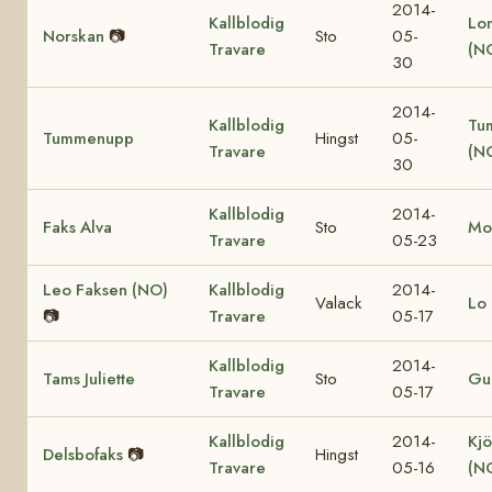
2014-
Kallblodig
Lo
Norskan
📷
Sto
05-
Travare
(N
30
2014-
Kallblodig
Tu
Tummenupp
Hingst
05-
Travare
(N
30
Kallblodig
2014-
Faks Alva
Sto
Mo
Travare
05-23
Leo Faksen (NO)
Kallblodig
2014-
Valack
Lo 
📷
Travare
05-17
Kallblodig
2014-
Tams Juliette
Sto
Gul
Travare
05-17
Kallblodig
2014-
Kjö
Delsbofaks
📷
Hingst
Travare
05-16
(N