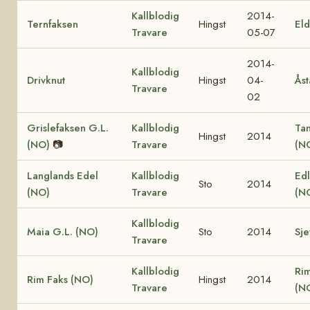
Kallblodig
2014-
Ternfaksen
Hingst
El
Travare
05-07
2014-
Kallblodig
Drivknut
Hingst
04-
Åst
Travare
02
Grislefaksen G.L.
Kallblodig
Ta
Hingst
2014
(NO)
📷
Travare
(N
Langlands Edel
Kallblodig
Edl
Sto
2014
(NO)
Travare
(N
Kallblodig
Maia G.L. (NO)
Sto
2014
Sje
Travare
Kallblodig
Ri
Rim Faks (NO)
Hingst
2014
Travare
(N