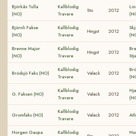
Björkås Tulla
Kallblodig
Lin
Sto
2012
(NO)
Travare
(N
Björnli Fakse
Kallblodig
Skj
Hingst
2012
(NO)
Travare
(N
Brenne Major
Kallblodig
Br
Hingst
2012
(NO)
Travare
Stj
Kallblodig
Brö
Brödsjö Faks (NO)
Valack
2012
Travare
(N
Kallblodig
Hje
G. Faksen (NO)
Valack
2012
Travare
(N
Kallblodig
Gromfaks (NO)
Valack
2012
Atl
Travare
Horgen Gaupa
Kallblodig
Ho
Sto
2012