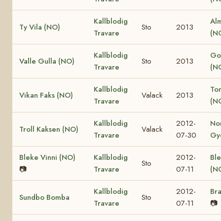
Kallblodig
Al
Ty Vila (NO)
Sto
2013
Travare
(N
Kallblodig
Go
Valle Gulla (NO)
Sto
2013
Travare
(N
Kallblodig
Ton
Vikan Faks (NO)
Valack
2013
Travare
(N
Kallblodig
2012-
No
Troll Kaksen (NO)
Valack
Travare
07-30
Gy
Bleke Vinni (NO)
Kallblodig
2012-
Ble
Sto
📷
Travare
07-11
(N
Kallblodig
2012-
Bra
Sundbo Bomba
Sto
Travare
07-11
📷