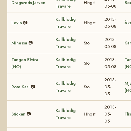
Dragsveds Järven
Hingst
Be
Travare
05-08
Kallblodig
2013-
Levin
📷
Hingst
Åk
Travare
05-08
Kallblodig
2013-
Minessa
📷
Sto
Ka
Travare
05-08
Tangen Elvira
Kallblodig
2013-
Ta
Sto
(NO)
Travare
05-08
(N
2013-
Kallblodig
Mjö
Rote Kari
📷
Sto
05-
Travare
(N
05
2013-
Kallblodig
Stickan
📷
Hingst
05-
Fli
Travare
05