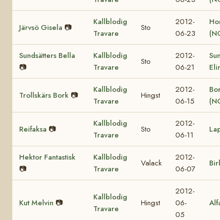
Kallblodig
2012-
Ho
Järvsö Gisela
📷
Sto
Travare
06-23
(N
Sundsätters Bella
Kallblodig
2012-
Sun
Sto
📷
Travare
06-21
Eli
Kallblodig
2012-
Bor
Trollskärs Bork
📷
Hingst
Travare
06-15
(N
Kallblodig
2012-
Reifaksa
📷
Sto
La
Travare
06-11
Hektor Fantastisk
Kallblodig
2012-
Valack
Bir
📷
Travare
06-07
2012-
Kallblodig
Kut Melvin
📷
Hingst
06-
Alf
Travare
05