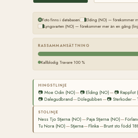
Foto finns i databasen
Elding (NO) — förekommer me
Lyngsvarten (NO) — förekommer mer än en gång (linj
RASSAMMANSÄTTNING
Kallblodig Travare 100 %
HINGSTLINJE
📷
Moe Odin (NO)
📷
Elding (NO)
📷
Rappfot 
—
—
📷
Dalegudbrand
Dölegubben
📷
Sterkoder
—
—
—
STOLINJE
Ness Tjo Stjerna (NO)
Paja Stjerna (NO)
Förlan
—
—
Tu Nora (NO)
Stjerna
Flinka
Brunt sto född 18
—
—
—