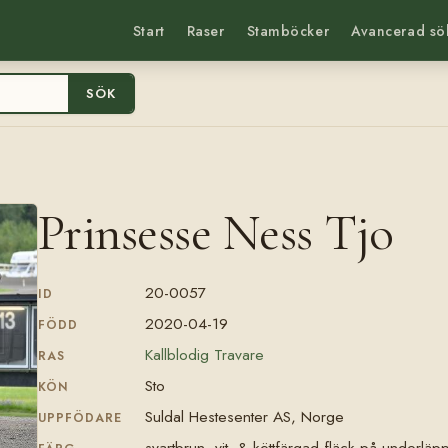
Start
Raser
Stamböcker
Avancerad sö
SÖK
Prinsesse Ness Tjo
20-0057
ID
2020-04-19
FÖDD
Kallblodig Travare
RAS
Sto
KÖN
Suldal Hestesenter AS, Norge
UPPFÖDARE
svartbrun, vit- & köttfärgad fläck på underläp