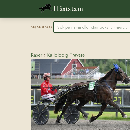
Häststam
SNABBSÖK
Raser
›
Kallblodig Travare