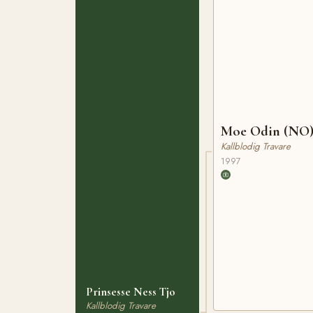
Moe Odin (NO
Kallblodig Travare
1997
Prinsesse Ness Tjo
Kallblodig Travare