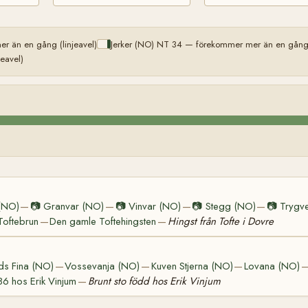
r än en gång (linjeavel)
Jerker (NO) NT 34 — förekommer mer än en gång (
eavel)
(NO)
📷
Granvar (NO)
📷
Vinvar (NO)
📷
Stegg (NO)
📷
Trygv
—
—
—
—
Toftebrun
Den gamle Toftehingsten
Hingst från Tofte i Dovre
—
—
ds Fina (NO)
Vossevanja (NO)
Kuven Stjerna (NO)
Lovana (NO)
—
—
—
86 hos Erik Vinjum
Brunt sto född hos Erik Vinjum
—