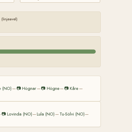
linjeavel)
e (NO)
📷
Högnar
📷
Högne
📷
Kåre
—
—
—
—
📷
Lovinda (NO)
Lula (NO)
Tu-Sölvi (NO)
—
—
—
—