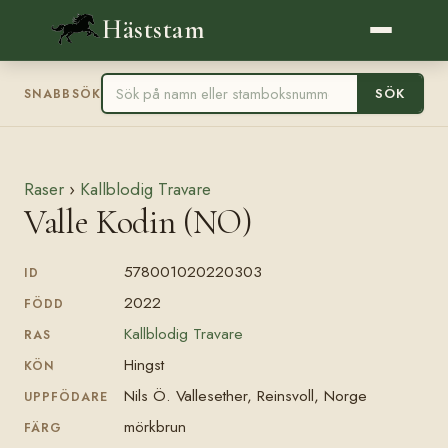
Häststam
SÖK
SNABBSÖK
Raser
›
Kallblodig Travare
Valle Kodin (NO)
578001020220303
ID
2022
FÖDD
Kallblodig Travare
RAS
Hingst
KÖN
Nils Ö. Vallesether, Reinsvoll, Norge
UPPFÖDARE
mörkbrun
FÄRG