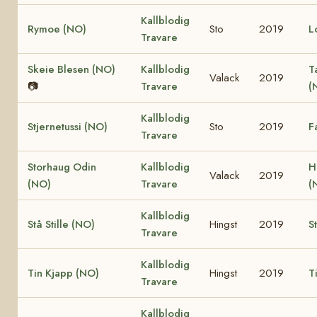
Kallblodig
Rymoe (NO)
Sto
2019
L
Travare
Skeie Blesen (NO)
Kallblodig
T
Valack
2019
📷
Travare
(
Kallblodig
Stjernetussi (NO)
Sto
2019
F
Travare
Storhaug Odin
Kallblodig
H
Valack
2019
(NO)
Travare
(
Kallblodig
Stå Stille (NO)
Hingst
2019
S
Travare
Kallblodig
Tin Kjapp (NO)
Hingst
2019
T
Travare
Kallblodig