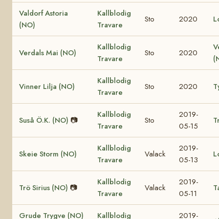
Valdorf Astoria
Kallblodig
Sto
2020
L
(NO)
Travare
Kallblodig
V
Verdals Mai (NO)
Sto
2020
Travare
(
Kallblodig
Vinner Lilja (NO)
Sto
2020
T
Travare
Kallblodig
2019-
Suså Ö.K. (NO)
📷
Sto
T
Travare
05-15
Kallblodig
2019-
Skeie Storm (NO)
Valack
L
Travare
05-13
Kallblodig
2019-
Trö Sirius (NO)
📷
Valack
T
Travare
05-11
Grude Trygve (NO)
Kallblodig
2019-