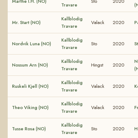
Marthe I.H. (NO)
Sto
2020
Travare
(
Kallblodig
Mr. Start (NO)
Valack
2020
P
Travare
Kallblodig
Nordvik Luna (NO)
Sto
2020
S
Travare
Kallblodig
N
Nossum Arn (NO)
Hingst
2020
Travare
(
Kallblodig
Ruskeli Kjell (NO)
Valack
2020
K
Travare
Kallblodig
Theo Viking (NO)
Valack
2020
F
Travare
Kallblodig
Tusse Rosa (NO)
Sto
2020
H
Travare