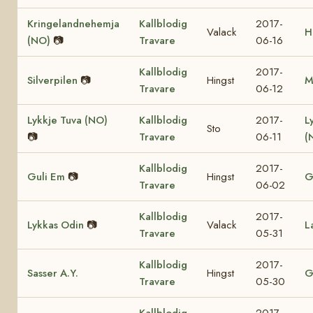
Kringelandnehemja
Kallblodig
2017-
Valack
H
(NO)
📷
Travare
06-16
Kallblodig
2017-
Silverpilen
📷
Hingst
M
Travare
06-12
Lykkje Tuva (NO)
Kallblodig
2017-
L
Sto
📷
Travare
06-11
(
Kallblodig
2017-
Guli Em
📷
Hingst
G
Travare
06-02
Kallblodig
2017-
Lykkas Odin
📷
Valack
L
Travare
05-31
Kallblodig
2017-
Sasser A.Y.
Hingst
G
Travare
05-30
Kallblodig
2017-