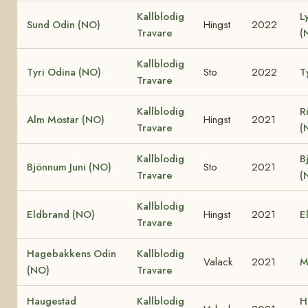
Kallblodig
L
Sund Odin (NO)
Hingst
2022
Travare
(
Kallblodig
Tyri Odina (NO)
Sto
2022
T
Travare
Kallblodig
R
Alm Mostar (NO)
Hingst
2021
Travare
(
Kallblodig
B
Bjönnum Juni (NO)
Sto
2021
Travare
(
Kallblodig
Eldbrand (NO)
Hingst
2021
E
Travare
Hagebakkens Odin
Kallblodig
Valack
2021
M
(NO)
Travare
Haugestad
Kallblodig
H