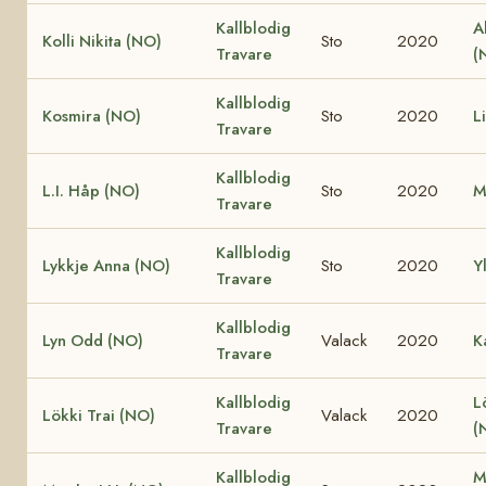
Kallblodig
A
Kolli Nikita (NO)
Sto
2020
Travare
(
Kallblodig
Kosmira (NO)
Sto
2020
L
Travare
Kallblodig
L.I. Håp (NO)
Sto
2020
M
Travare
Kallblodig
Lykkje Anna (NO)
Sto
2020
Y
Travare
Kallblodig
Lyn Odd (NO)
Valack
2020
K
Travare
Kallblodig
L
Lökki Trai (NO)
Valack
2020
Travare
(
Kallblodig
M