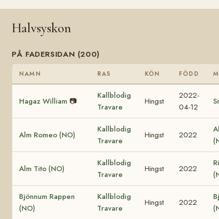
Halvsyskon
PÅ FADERSIDAN (200)
NAMN
RAS
KÖN
FÖDD
M
Kallblodig
2022-
Hagaz William
📷
Hingst
S
Travare
04-12
Kallblodig
A
Alm Romeo (NO)
Hingst
2022
Travare
(
Kallblodig
R
Alm Tito (NO)
Hingst
2022
Travare
(
Bjönnum Rappen
Kallblodig
B
Hingst
2022
(NO)
Travare
(