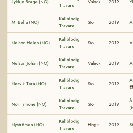
Lykkje Brage (NO)
Valack
2019
Y
Travare
Kallblodig
Mi Bella (NO)
Sto
2019
A
Travare
Kallblodig
Nelson Helen (NO)
Sto
2019
A
Travare
Kallblodig
Nelson Johan (NO)
Valack
2019
A
Travare
Kallblodig
A
Nesvik Tara (NO)
Sto
2019
Travare

Kallblodig
Å
Nor Timone (NO)
Sto
2019
Travare
(
Kallblodig
Nyströmen (NO)
Hingst
2019
S
Travare