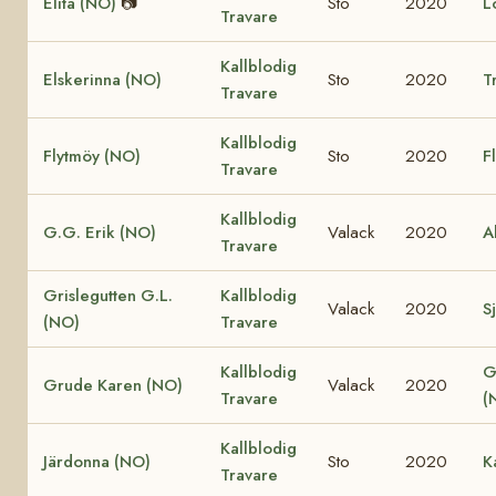
Elita (NO)
📷
Sto
2020
L
Travare
Kallblodig
Elskerinna (NO)
Sto
2020
T
Travare
Kallblodig
Flytmöy (NO)
Sto
2020
F
Travare
Kallblodig
G.G. Erik (NO)
Valack
2020
A
Travare
Grislegutten G.L.
Kallblodig
Valack
2020
Sj
(NO)
Travare
Kallblodig
G
Grude Karen (NO)
Valack
2020
Travare
(
Kallblodig
Järdonna (NO)
Sto
2020
K
Travare