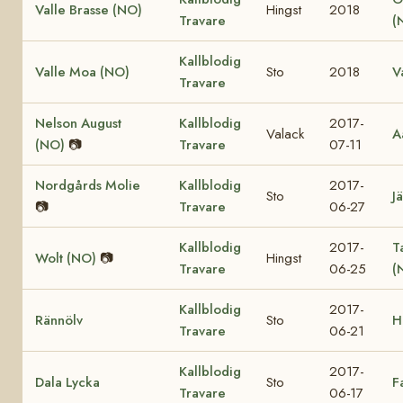
Valle Brasse (NO)
Hingst
2018
Travare
(
Kallblodig
Valle Moa (NO)
Sto
2018
V
Travare
Nelson August
Kallblodig
2017-
Valack
A
(NO)
📷
Travare
07-11
Nordgårds Molie
Kallblodig
2017-
Sto
Jä
📷
Travare
06-27
Kallblodig
2017-
T
Wolt (NO)
📷
Hingst
Travare
06-25
(
Kallblodig
2017-
Rännölv
Sto
H
Travare
06-21
Kallblodig
2017-
Dala Lycka
Sto
F
Travare
06-17