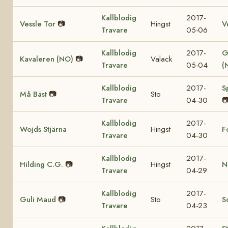
Kallblodig
2017-
Vessle Tor
📷
Hingst
V
Travare
05-06
Kallblodig
2017-
G
Kavaleren (NO)
📷
Valack
Travare
05-04
(
Kallblodig
2017-
S
Må Bäst
📷
Sto
Travare
04-30

Kallblodig
2017-
Wojds Stjärna
Hingst
F
Travare
04-30
Kallblodig
2017-
Hilding C.G.
📷
Hingst
N
Travare
04-29
Kallblodig
2017-
Guli Maud
📷
Sto
S
Travare
04-23