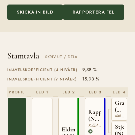
SKICKA IN BILD
RAPPORTERA FEL
Stamtavla
SKRIV UT / DELA
9,38 %
INAVELSKOEFFICIENT (4 NIVÅER)
15,93 %
INAVELSKOEFFICIENT (7 NIVÅER)
PROFIL
LED 1
LED 2
LED 3
LED 4
Granva
(NO)
Rappfot
NT
Kallblodig Travare
(NO)
52
NT
Kallblodig Travare
Stjernef
Elding
75
(NO)