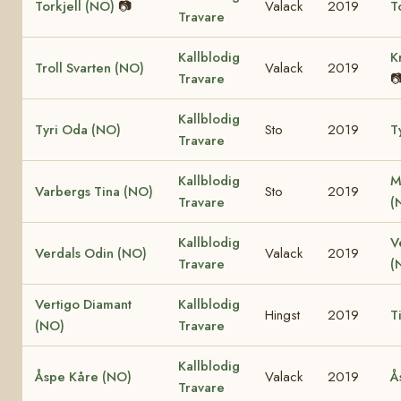
Torkjell (NO)
📷
Valack
2019
T
Travare
Kallblodig
K
Troll Svarten (NO)
Valack
2019
Travare

Kallblodig
Tyri Oda (NO)
Sto
2019
T
Travare
Kallblodig
M
Varbergs Tina (NO)
Sto
2019
Travare
(
Kallblodig
V
Verdals Odin (NO)
Valack
2019
Travare
(
Vertigo Diamant
Kallblodig
Hingst
2019
T
(NO)
Travare
Kallblodig
Åspe Kåre (NO)
Valack
2019
Å
Travare