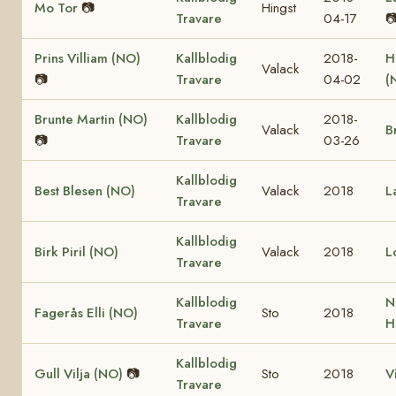
Mo Tor
📷
Hingst
Travare
04-17

Prins Villiam (NO)
Kallblodig
2018-
H
Valack
📷
Travare
04-02
(
Brunte Martin (NO)
Kallblodig
2018-
Valack
B
📷
Travare
03-26
Kallblodig
Best Blesen (NO)
Valack
2018
L
Travare
Kallblodig
Birk Piril (NO)
Valack
2018
L
Travare
Kallblodig
N
Fagerås Elli (NO)
Sto
2018
Travare
H
Kallblodig
Gull Vilja (NO)
📷
Sto
2018
V
Travare