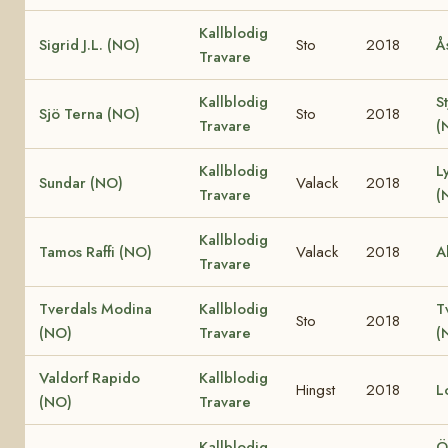
Kallblodig
Sigrid J.L. (NO)
Sto
2018
Å
Travare
Kallblodig
S
Sjö Terna (NO)
Sto
2018
Travare
(
Kallblodig
L
Sundar (NO)
Valack
2018
Travare
(
Kallblodig
Tamos Raffi (NO)
Valack
2018
A
Travare
Tverdals Modina
Kallblodig
T
Sto
2018
(NO)
Travare
(
Valdorf Rapido
Kallblodig
Hingst
2018
L
(NO)
Travare
Kallblodig
Ö