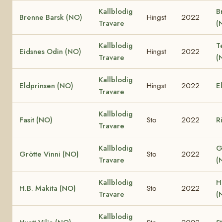
Kallblodig
B
Brenne Barsk (NO)
Hingst
2022
Travare
(
Kallblodig
T
Eidsnes Odin (NO)
Hingst
2022
Travare
(
Kallblodig
Eldprinsen (NO)
Hingst
2022
E
Travare
Kallblodig
Fasit (NO)
Sto
2022
R
Travare
Kallblodig
G
Grötte Vinni (NO)
Sto
2022
Travare
(
Kallblodig
H
H.B. Makita (NO)
Sto
2022
Travare
(
Kallblodig