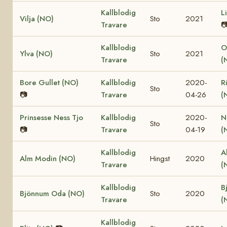
Kallblodig
L
Vilja (NO)
Sto
2021
Travare

Kallblodig
O
Ylva (NO)
Sto
2021
Travare
(
Bore Gullet (NO)
Kallblodig
2020-
R
Sto
📷
Travare
04-26
(
Prinsesse Ness Tjo
Kallblodig
2020-
N
Sto
📷
Travare
04-19
(
Kallblodig
A
Alm Modin (NO)
Hingst
2020
Travare
(
Kallblodig
B
Bjönnum Oda (NO)
Sto
2020
Travare
(
Kallblodig