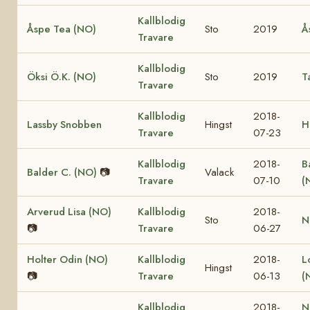
Kallblodig
Åspe Tea (NO)
Sto
2019
Å
Travare
Kallblodig
Öksi Ö.K. (NO)
Sto
2019
T
Travare
Kallblodig
2018-
Lassby Snobben
Hingst
H
Travare
07-23
Kallblodig
2018-
B
Balder C. (NO)
📷
Valack
Travare
07-10
(
Arverud Lisa (NO)
Kallblodig
2018-
Sto
N
📷
Travare
06-27
Holter Odin (NO)
Kallblodig
2018-
L
Hingst
📷
Travare
06-13
(
Kallblodig
2018-
N