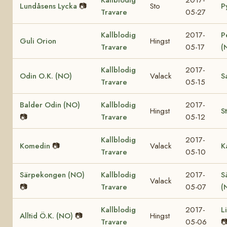
Lundåsens Lycka
📷
Sto
P
Travare
05-27
Kallblodig
2017-
P
Guli Orion
Hingst
Travare
05-17
(
Kallblodig
2017-
Odin O.K. (NO)
Valack
S
Travare
05-15
Balder Odin (NO)
Kallblodig
2017-
Hingst
S
📷
Travare
05-12
Kallblodig
2017-
Komedin
📷
Valack
K
Travare
05-10
Särpekongen (NO)
Kallblodig
2017-
S
Valack
📷
Travare
05-07
(
Kallblodig
2017-
L
Alltid Ö.K. (NO)
📷
Hingst
Travare
05-06
