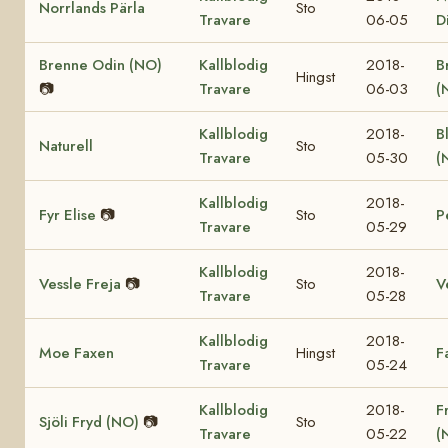
Norrlands Pärla
Sto
Travare
06-05
D
Brenne Odin (NO)
Kallblodig
2018-
B
Hingst
📷
Travare
06-03
(
Kallblodig
2018-
B
Naturell
Sto
Travare
05-30
(
Kallblodig
2018-
Fyr Elise
📷
Sto
P
Travare
05-29
Kallblodig
2018-
Vessle Freja
📷
Sto
V
Travare
05-28
Kallblodig
2018-
Moe Faxen
Hingst
F
Travare
05-24
Kallblodig
2018-
F
Sjöli Fryd (NO)
📷
Sto
Travare
05-22
(