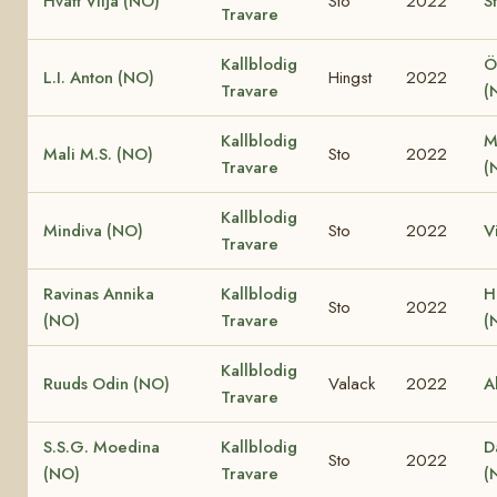
Hvatt Vilja (NO)
Sto
2022
S
Travare
Kallblodig
Ö
L.I. Anton (NO)
Hingst
2022
Travare
(
Kallblodig
M
Mali M.S. (NO)
Sto
2022
Travare
(
Kallblodig
Mindiva (NO)
Sto
2022
V
Travare
Ravinas Annika
Kallblodig
H
Sto
2022
(NO)
Travare
(
Kallblodig
Ruuds Odin (NO)
Valack
2022
A
Travare
S.S.G. Moedina
Kallblodig
D
Sto
2022
(NO)
Travare
(