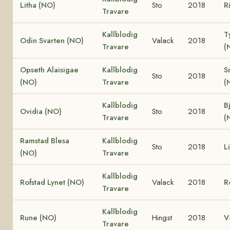
Litha (NO)
Sto
2018
R
Travare
Kallblodig
T
Odin Svarten (NO)
Valack
2018
Travare
(
Opseth Alaisigae
Kallblodig
S
Sto
2018
(NO)
Travare
(
Kallblodig
B
Ovidia (NO)
Sto
2018
Travare
(
Ramstad Blesa
Kallblodig
Sto
2018
L
(NO)
Travare
Kallblodig
Rofstad Lynet (NO)
Valack
2018
R
Travare
Kallblodig
Rune (NO)
Hingst
2018
V
Travare