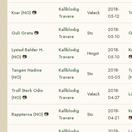
Kallblodig
2018-
Ksar (NO)
📷
Valack
T
Travare
05-12
Kallblodig
2018-
Guli Greta
📷
Sto
G
Travare
05-10
Lystad Balder H.
Kallblodig
2018-
K
Hingst
(NO)
📷
Travare
05-10

Tangen Nadine
Kallblodig
2018-
T
Sto
(NO)
Travare
05-05
(
Troll Sterk Odin
Kallblodig
2018-
Valack
L
(NO)
📷
Travare
04-27
Kallblodig
2018-
K
Rappterna (NO)
📷
Sto
Travare
04-21

Kallblodig
2018-
L