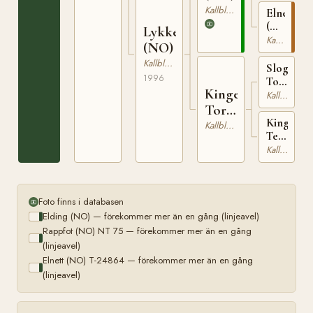
75
Kallblodig Travare
Elnett
(NO)
Lykketina
T-
Kallblodig Travare
(NO)
24864
Kallblodig Travare
Slogum
1996
Tor
Kinge
(NO)
Kallblodig Travare
N
Tora
2080
Kinge
(NO)
Kallblodig Travare
Terna
(NO)
Kallblodig Travare
T-
22612
Foto finns i databasen
Elding (NO) — förekommer mer än en gång (linjeavel)
Rappfot (NO) NT 75 — förekommer mer än en gång
(linjeavel)
Elnett (NO) T-24864 — förekommer mer än en gång
(linjeavel)