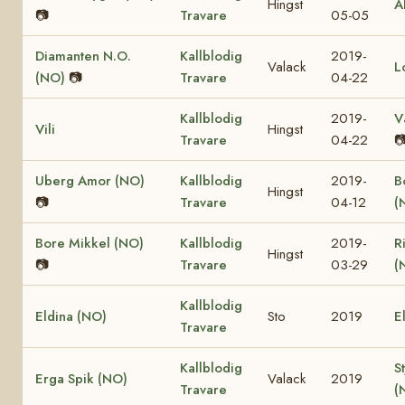
Hingst
A
📷
Travare
05-05
Diamanten N.O.
Kallblodig
2019-
Valack
L
(NO)
📷
Travare
04-22
Kallblodig
2019-
V
Vili
Hingst
Travare
04-22

Uberg Amor (NO)
Kallblodig
2019-
B
Hingst
📷
Travare
04-12
(
Bore Mikkel (NO)
Kallblodig
2019-
R
Hingst
📷
Travare
03-29
(
Kallblodig
Eldina (NO)
Sto
2019
E
Travare
Kallblodig
S
Erga Spik (NO)
Valack
2019
Travare
(