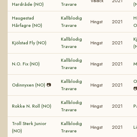
Valack
2021
Hardråde (NO)
Travare
(
Haugestad
Kallblodig
H
Hingst
2021
Hårfagre (NO)
Travare
O
Kallblodig
K
Kjölstad Fly (NO)
Hingst
2021
Travare
(
Kallblodig
N.O. Fix (NO)
Hingst
2021
M
Travare
Kallblodig
O
Odinnyxen (NO)
📷
Hingst
2021
Travare

Kallblodig
Rokke N. Roll (NO)
Hingst
2021
P
Travare
Troll Sterk Junior
Kallblodig
Hingst
2021
L
(NO)
Travare