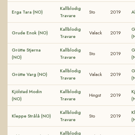
Kallblodig
Erga Tara (NO)
Sto
2019
A
Travare
Kallblodig
G
Grude Enok (NO)
Valack
2019
Travare
(
Grötte Stjerna
Kallblodig
G
Sto
2019
(NO)
Travare
(
Kallblodig
G
Grötte Varg (NO)
Valack
2019
Travare
(
Kjölstad Modin
Kallblodig
K
Hingst
2019
(NO)
Travare
(
Kallblodig
K
Kleppe Strålå (NO)
Sto
2019
Travare
(
Kallblodig