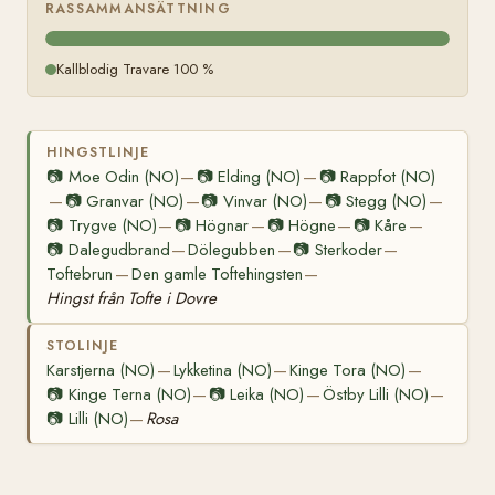
RASSAMMANSÄTTNING
Kallblodig Travare 100 %
HINGSTLINJE
📷
Moe Odin (NO)
📷
Elding (NO)
📷
Rappfot (NO)
—
—
📷
Granvar (NO)
📷
Vinvar (NO)
📷
Stegg (NO)
—
—
—
—
📷
Trygve (NO)
📷
Högnar
📷
Högne
📷
Kåre
—
—
—
—
📷
Dalegudbrand
Dölegubben
📷
Sterkoder
—
—
—
Toftebrun
Den gamle Toftehingsten
—
—
Hingst från Tofte i Dovre
STOLINJE
Karstjerna (NO)
Lykketina (NO)
Kinge Tora (NO)
—
—
—
📷
Kinge Terna (NO)
📷
Leika (NO)
Östby Lilli (NO)
—
—
—
📷
Lilli (NO)
Rosa
—