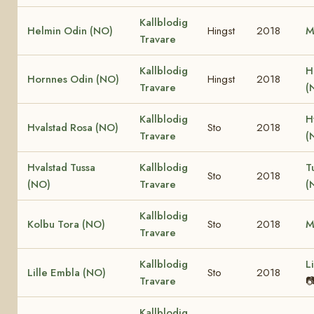
Kallblodig
Helmin Odin (NO)
Hingst
2018
M
Travare
Kallblodig
H
Hornnes Odin (NO)
Hingst
2018
Travare
(
Kallblodig
H
Hvalstad Rosa (NO)
Sto
2018
Travare
(
Hvalstad Tussa
Kallblodig
T
Sto
2018
(NO)
Travare
(
Kallblodig
Kolbu Tora (NO)
Sto
2018
M
Travare
Kallblodig
L
Lille Embla (NO)
Sto
2018
Travare

Kallblodig