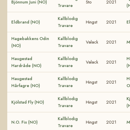
Bjönnum Juni (NO)
Sto
2021
Travare
(
Kallblodig
Eldbrand (NO)
Hingst
2021
E
Travare
Hagebakkens Odin
Kallblodig
Valack
2021
M
(NO)
Travare
Haugestad
Kallblodig
H
Valack
2021
Hardråde (NO)
Travare
(
Haugestad
Kallblodig
H
Hingst
2021
Hårfagre (NO)
Travare
O
Kallblodig
K
Kjölstad Fly (NO)
Hingst
2021
Travare
(
Kallblodig
N.O. Fix (NO)
Hingst
2021
M
Travare