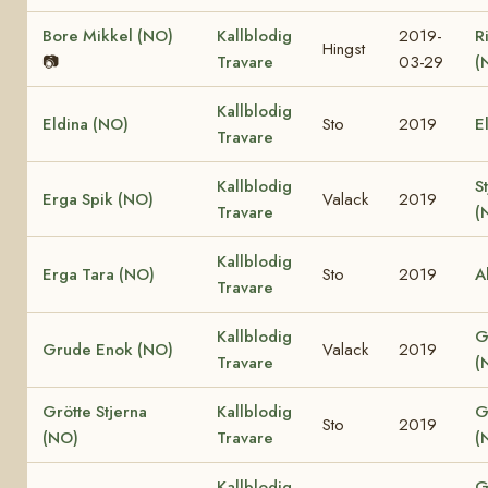
Bore Mikkel (NO)
Kallblodig
2019-
R
Hingst
📷
Travare
03-29
(
Kallblodig
Eldina (NO)
Sto
2019
E
Travare
Kallblodig
S
Erga Spik (NO)
Valack
2019
Travare
(
Kallblodig
Erga Tara (NO)
Sto
2019
A
Travare
Kallblodig
G
Grude Enok (NO)
Valack
2019
Travare
(
Grötte Stjerna
Kallblodig
G
Sto
2019
(NO)
Travare
(
Kallblodig
G