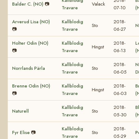
Kallblodig
2018-
B
Balder C. (NO)
📷
Valack
Travare
07-10
(
Arverud Lisa (NO)
Kallblodig
2018-
Sto
N
📷
Travare
06-27
Holter Odin (NO)
Kallblodig
2018-
L
Hingst
📷
Travare
06-13
(
Kallblodig
2018-
N
Norrlands Pärla
Sto
Travare
06-05
D
Brenne Odin (NO)
Kallblodig
2018-
B
Hingst
📷
Travare
06-03
(
Kallblodig
2018-
B
Naturell
Sto
Travare
05-30
(
Kallblodig
2018-
Fyr Elise
📷
Sto
P
Travare
05-29