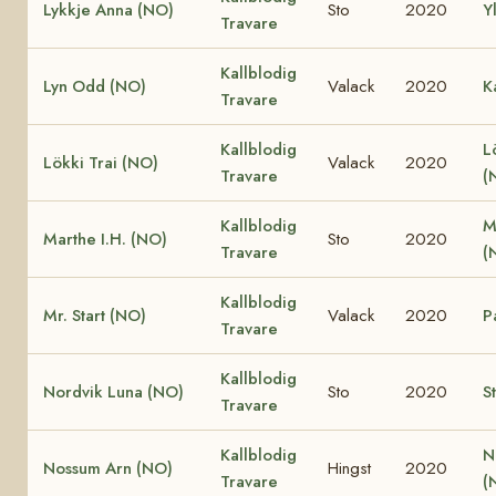
Lykkje Anna (NO)
Sto
2020
Y
Travare
Kallblodig
Lyn Odd (NO)
Valack
2020
K
Travare
Kallblodig
L
Lökki Trai (NO)
Valack
2020
Travare
(
Kallblodig
M
Marthe I.H. (NO)
Sto
2020
Travare
(
Kallblodig
Mr. Start (NO)
Valack
2020
P
Travare
Kallblodig
Nordvik Luna (NO)
Sto
2020
S
Travare
Kallblodig
N
Nossum Arn (NO)
Hingst
2020
Travare
(