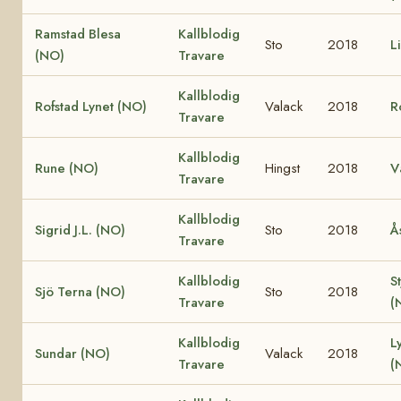
Ramstad Blesa
Kallblodig
Sto
2018
L
(NO)
Travare
Kallblodig
Rofstad Lynet (NO)
Valack
2018
R
Travare
Kallblodig
Rune (NO)
Hingst
2018
V
Travare
Kallblodig
Sigrid J.L. (NO)
Sto
2018
Å
Travare
Kallblodig
S
Sjö Terna (NO)
Sto
2018
Travare
(
Kallblodig
L
Sundar (NO)
Valack
2018
Travare
(