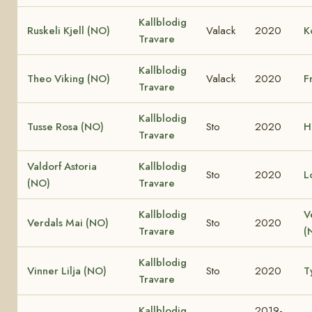
Kallblodig
Ruskeli Kjell (NO)
Valack
2020
K
Travare
Kallblodig
Theo Viking (NO)
Valack
2020
F
Travare
Kallblodig
Tusse Rosa (NO)
Sto
2020
H
Travare
Valdorf Astoria
Kallblodig
Sto
2020
L
(NO)
Travare
Kallblodig
V
Verdals Mai (NO)
Sto
2020
Travare
(
Kallblodig
Vinner Lilja (NO)
Sto
2020
T
Travare
Kallblodig
2019-