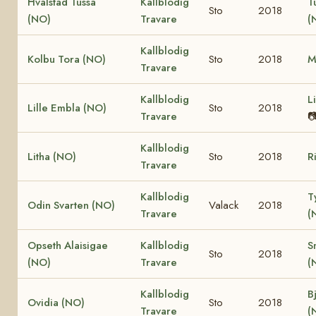
Hvalstad Tussa
Kallblodig
T
Sto
2018
(NO)
Travare
(
Kallblodig
Kolbu Tora (NO)
Sto
2018
M
Travare
Kallblodig
L
Lille Embla (NO)
Sto
2018
Travare

Kallblodig
Litha (NO)
Sto
2018
R
Travare
Kallblodig
T
Odin Svarten (NO)
Valack
2018
Travare
(
Opseth Alaisigae
Kallblodig
S
Sto
2018
(NO)
Travare
(
Kallblodig
B
Ovidia (NO)
Sto
2018
Travare
(