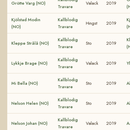
Grötte Varg (NO)
Valack
2019
Travare
(
Kjölstad Modin
Kallblodig
K
Hingst
2019
(NO)
Travare
(
Kallblodig
K
Kleppe Strålå (NO)
Sto
2019
Travare
(
Kallblodig
Lykkje Brage (NO)
Valack
2019
Y
Travare
Kallblodig
Mi Bella (NO)
Sto
2019
A
Travare
Kallblodig
Nelson Helen (NO)
Sto
2019
A
Travare
Kallblodig
Nelson Johan (NO)
Valack
2019
A
Travare