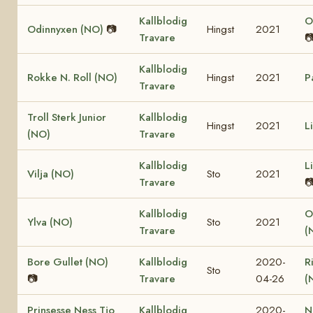
Kallblodig
O
Odinnyxen (NO)
📷
Hingst
2021
Travare

Kallblodig
Rokke N. Roll (NO)
Hingst
2021
P
Travare
Troll Sterk Junior
Kallblodig
Hingst
2021
L
(NO)
Travare
Kallblodig
L
Vilja (NO)
Sto
2021
Travare

Kallblodig
O
Ylva (NO)
Sto
2021
Travare
(
Bore Gullet (NO)
Kallblodig
2020-
R
Sto
📷
Travare
04-26
(
Prinsesse Ness Tjo
Kallblodig
2020-
N