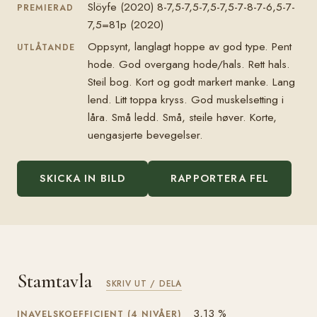
Slöyfe (2020) 8-7,5-7,5-7,5-7,5-7-8-7-6,5-7-
PREMIERAD
7,5=81p (2020)
Oppsynt, langlagt hoppe av god type. Pent
UTLÅTANDE
hode. God overgang hode/hals. Rett hals.
Steil bog. Kort og godt markert manke. Lang
lend. Litt toppa kryss. God muskelsetting i
låra. Små ledd. Små, steile høver. Korte,
uengasjerte bevegelser.
SKICKA IN BILD
RAPPORTERA FEL
Stamtavla
SKRIV UT / DELA
3,13 %
INAVELSKOEFFICIENT (4 NIVÅER)