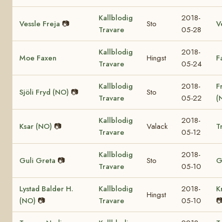
Kallblodig
2018-
Vessle Freja
📷
Sto
V
Travare
05-28
Kallblodig
2018-
Moe Faxen
Hingst
F
Travare
05-24
Kallblodig
2018-
F
Sjöli Fryd (NO)
📷
Sto
Travare
05-22
(
Kallblodig
2018-
Ksar (NO)
📷
Valack
T
Travare
05-12
Kallblodig
2018-
Guli Greta
📷
Sto
G
Travare
05-10
Lystad Balder H.
Kallblodig
2018-
K
Hingst
(NO)
📷
Travare
05-10
