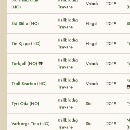
Valack
2019
(NO)
Travare
(
Kallblodig
Stå Stille (NO)
Hingst
2019
S
Travare
Kallblodig
Tin Kjapp (NO)
Hingst
2019
T
Travare
Kallblodig
Torkjell (NO)
📷
Valack
2019
T
Travare
Kallblodig
K
Troll Svarten (NO)
Valack
2019
Travare

Kallblodig
Tyri Oda (NO)
Sto
2019
T
Travare
Kallblodig
M
Varbergs Tina (NO)
Sto
2019
Travare
(