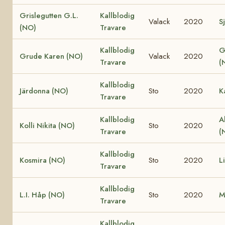
Grislegutten G.L.
Kallblodig
Valack
2020
Sj
(NO)
Travare
Kallblodig
G
Grude Karen (NO)
Valack
2020
Travare
(
Kallblodig
Järdonna (NO)
Sto
2020
K
Travare
Kallblodig
A
Kolli Nikita (NO)
Sto
2020
Travare
(
Kallblodig
Kosmira (NO)
Sto
2020
L
Travare
Kallblodig
L.I. Håp (NO)
Sto
2020
M
Travare
Kallblodig