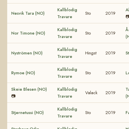
Kallblodig
A
Nesvik Tara (NO)
Sto
2019
Travare

Kallblodig
Å
Nor Timone (NO)
Sto
2019
Travare
(
Kallblodig
Nyströmen (NO)
Hingst
2019
S
Travare
Kallblodig
Rymoe (NO)
Sto
2019
L
Travare
Skeie Blesen (NO)
Kallblodig
T
Valack
2019
📷
Travare
(
Kallblodig
Stjernetussi (NO)
Sto
2019
F
Travare
Storhaug Odin
Kallblodig
H