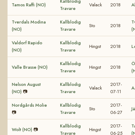
Kallblodig
Tamos Raffi (NO)
Valack
2018
A
Travare
Tverdals Modina
Kallblodig
T
Sto
2018
(NO)
Travare
(
Valdorf Rapido
Kallblodig
Hingst
2018
L
(NO)
Travare
Kallblodig
Ö
Valle Brasse (NO)
Hingst
2018
Travare
(
Nelson August
Kallblodig
2017-
Valack
A
(NO)
📷
Travare
07-11
Nordgårds Molie
Kallblodig
2017-
Sto
Jä
📷
Travare
06-27
Kallblodig
2017-
T
Wolt (NO)
📷
Hingst
Travare
06-25
(