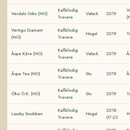
Kallblodig
V
Verdals Odin (NO)
Valack
2019
Travare
(
Vertigo Diamant
Kallblodig
Hingst
2019
T
(NO)
Travare
Kallblodig
Åspe Kåre (NO)
Valack
2019
Å
Travare
Kallblodig
Åspe Tea (NO)
Sto
2019
Å
Travare
Kallblodig
Öksi Ö.K. (NO)
Sto
2019
T
Travare
Kallblodig
2018-
Lassby Snobben
Hingst
H
Travare
07-23