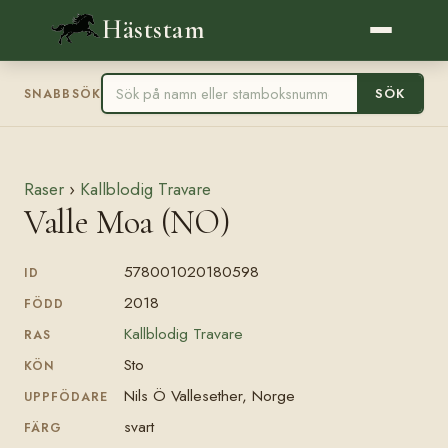
Häststam
SÖK
SNABBSÖK
Raser
›
Kallblodig Travare
Valle Moa (NO)
578001020180598
ID
2018
FÖDD
Kallblodig Travare
RAS
Sto
KÖN
Nils Ö Vallesether, Norge
UPPFÖDARE
svart
FÄRG