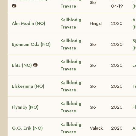
Sto
📷
Travare
04-19
(
Kallblodig
A
Alm Modin (NO)
Hingst
2020
Travare
(
Kallblodig
B
Bjönnum Oda (NO)
Sto
2020
Travare
(
Kallblodig
Elita (NO)
📷
Sto
2020
L
Travare
Kallblodig
Elskerinna (NO)
Sto
2020
T
Travare
Kallblodig
Flytmöy (NO)
Sto
2020
F
Travare
Kallblodig
G.G. Erik (NO)
Valack
2020
A
Travare