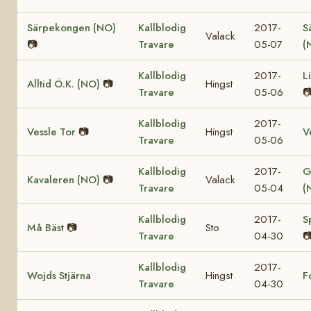
Särpekongen (NO)
Kallblodig
2017-
S
Valack
📷
Travare
05-07
(
Kallblodig
2017-
L
Alltid Ö.K. (NO)
📷
Hingst
Travare
05-06

Kallblodig
2017-
Vessle Tor
📷
Hingst
V
Travare
05-06
Kallblodig
2017-
G
Kavaleren (NO)
📷
Valack
Travare
05-04
(
Kallblodig
2017-
S
Må Bäst
📷
Sto
Travare
04-30

Kallblodig
2017-
Wojds Stjärna
Hingst
F
Travare
04-30