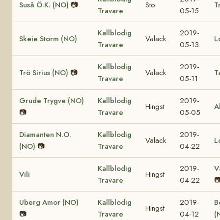
Suså Ö.K. (NO)
📷
Sto
T
Travare
05-15
Kallblodig
2019-
Skeie Storm (NO)
Valack
L
Travare
05-13
Kallblodig
2019-
Trö Sirius (NO)
📷
Valack
T
Travare
05-11
Grude Trygve (NO)
Kallblodig
2019-
Hingst
A
📷
Travare
05-05
Diamanten N.O.
Kallblodig
2019-
Valack
L
(NO)
📷
Travare
04-22
Kallblodig
2019-
V
Vili
Hingst
Travare
04-22

Uberg Amor (NO)
Kallblodig
2019-
B
Hingst
📷
Travare
04-12
(