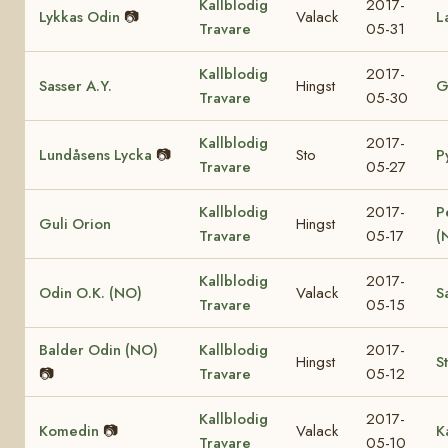
Kallblodig
2017-
Lykkas Odin
📷
Valack
L
Travare
05-31
Kallblodig
2017-
Sasser A.Y.
Hingst
G
Travare
05-30
Kallblodig
2017-
Lundåsens Lycka
📷
Sto
P
Travare
05-27
Kallblodig
2017-
P
Guli Orion
Hingst
Travare
05-17
(
Kallblodig
2017-
Odin O.K. (NO)
Valack
S
Travare
05-15
Balder Odin (NO)
Kallblodig
2017-
Hingst
S
📷
Travare
05-12
Kallblodig
2017-
Komedin
📷
Valack
K
Travare
05-10