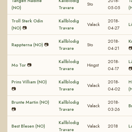
Tangen Nadine
Kallblodig
2018-
T
Sto
(NO)
Travare
05-05
(
Troll Sterk Odin
Kallblodig
2018-
Valack
L
(NO)
📷
Travare
04-27
Kallblodig
2018-
K
Rappterna (NO)
📷
Sto
Travare
04-21

Kallblodig
2018-
L
Mo Tor
📷
Hingst
Travare
04-17

Prins Villiam (NO)
Kallblodig
2018-
H
Valack
📷
Travare
04-02
(
Brunte Martin (NO)
Kallblodig
2018-
Valack
B
📷
Travare
03-26
Kallblodig
Best Blesen (NO)
Valack
2018
L
Travare