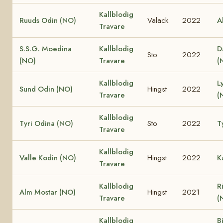
Kallblodig
Ruuds Odin (NO)
Valack
2022
A
Travare
S.S.G. Moedina
Kallblodig
D
Sto
2022
(NO)
Travare
(
Kallblodig
L
Sund Odin (NO)
Hingst
2022
Travare
(
Kallblodig
Tyri Odina (NO)
Sto
2022
T
Travare
Kallblodig
Valle Kodin (NO)
Hingst
2022
K
Travare
Kallblodig
R
Alm Mostar (NO)
Hingst
2021
Travare
(
Kallblodig
B