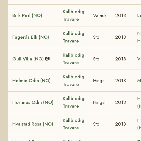
Kallblodig
Birk Piril (NO)
Valack
2018
L
Travare
Kallblodig
N
Fagerås Elli (NO)
Sto
2018
Travare
H
Kallblodig
Gull Vilja (NO)
📷
Sto
2018
V
Travare
Kallblodig
Helmin Odin (NO)
Hingst
2018
M
Travare
Kallblodig
H
Hornnes Odin (NO)
Hingst
2018
Travare
(
Kallblodig
H
Hvalstad Rosa (NO)
Sto
2018
Travare
(