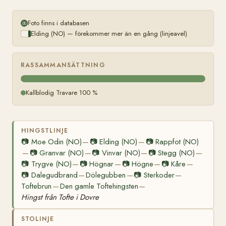
Foto finns i databasen
Elding (NO) — förekommer mer än en gång (linjeavel)
RASSAMMANSÄTTNING
Kallblodig Travare 100 %
HINGSTLINJE
📷
Moe Odin (NO)
📷
Elding (NO)
📷
Rappfot (NO)
—
—
📷
Granvar (NO)
📷
Vinvar (NO)
📷
Stegg (NO)
—
—
—
—
📷
Trygve (NO)
📷
Högnar
📷
Högne
📷
Kåre
—
—
—
—
📷
Dalegudbrand
Dölegubben
📷
Sterkoder
—
—
—
Toftebrun
Den gamle Toftehingsten
—
—
Hingst från Tofte i Dovre
STOLINJE