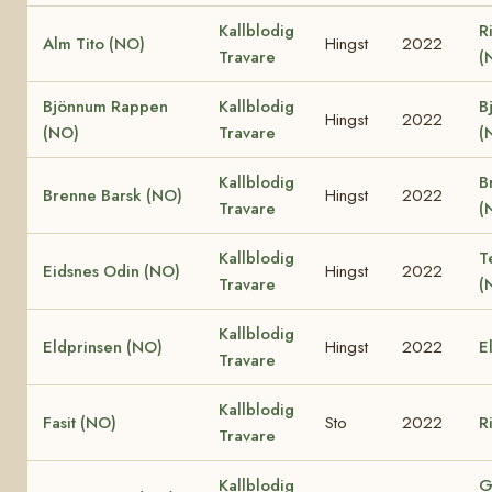
Kallblodig
R
Alm Tito (NO)
Hingst
2022
Travare
(
Bjönnum Rappen
Kallblodig
B
Hingst
2022
(NO)
Travare
(
Kallblodig
B
Brenne Barsk (NO)
Hingst
2022
Travare
(
Kallblodig
T
Eidsnes Odin (NO)
Hingst
2022
Travare
(
Kallblodig
Eldprinsen (NO)
Hingst
2022
E
Travare
Kallblodig
Fasit (NO)
Sto
2022
R
Travare
Kallblodig
G