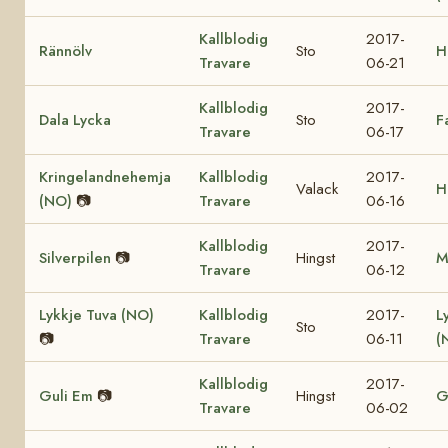
Kallblodig
2017-
Rännölv
Sto
H
Travare
06-21
Kallblodig
2017-
Dala Lycka
Sto
F
Travare
06-17
Kringelandnehemja
Kallblodig
2017-
Valack
H
(NO)
📷
Travare
06-16
Kallblodig
2017-
Silverpilen
📷
Hingst
M
Travare
06-12
Lykkje Tuva (NO)
Kallblodig
2017-
L
Sto
📷
Travare
06-11
(
Kallblodig
2017-
Guli Em
📷
Hingst
G
Travare
06-02