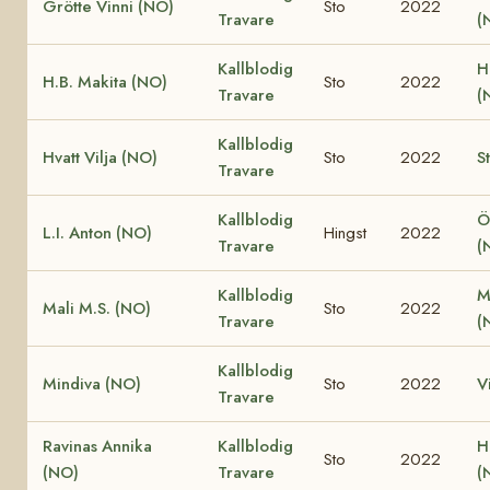
Grötte Vinni (NO)
Sto
2022
Travare
(
Kallblodig
H
H.B. Makita (NO)
Sto
2022
Travare
(
Kallblodig
Hvatt Vilja (NO)
Sto
2022
S
Travare
Kallblodig
Ö
L.I. Anton (NO)
Hingst
2022
Travare
(
Kallblodig
M
Mali M.S. (NO)
Sto
2022
Travare
(
Kallblodig
Mindiva (NO)
Sto
2022
V
Travare
Ravinas Annika
Kallblodig
H
Sto
2022
(NO)
Travare
(