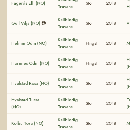
Fagerås Elli (NO)
Sto
2018
Travare
H
Kallblodig
Gull Vilja (NO)
📷
Sto
2018
V
Travare
Kallblodig
Helmin Odin (NO)
Hingst
2018
M
Travare
Kallblodig
H
Hornnes Odin (NO)
Hingst
2018
Travare
(
Kallblodig
H
Hvalstad Rosa (NO)
Sto
2018
Travare
(
Hvalstad Tussa
Kallblodig
T
Sto
2018
(NO)
Travare
(
Kallblodig
Kolbu Tora (NO)
Sto
2018
M
Travare