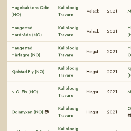
Hagebakkens Odin
Kallblodig
Valack
2021
M
(NO)
Travare
Haugestad
Kallblodig
H
Valack
2021
Hardråde (NO)
Travare
(
Haugestad
Kallblodig
H
Hingst
2021
Hårfagre (NO)
Travare
O
Kallblodig
K
Kjölstad Fly (NO)
Hingst
2021
Travare
(
Kallblodig
N.O. Fix (NO)
Hingst
2021
M
Travare
Kallblodig
O
Odinnyxen (NO)
📷
Hingst
2021
Travare

Kallblodig