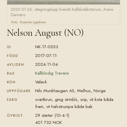
2020-07-26, uttagningslopp Svenskt Kallblodskriterium, Arena
Dannero
Foto: Susanne Lygdman
Nelson August (NO)
NK-17-0553
ID
2017-07-11
FÖDD
2024-11-04
AVLIDEN
Kallblodig Travare
RAS
Valack
KÖN
Nils Munkhaugen AS, Melhus, Norge
UPPFÖDARE
svartbrun, gmg strmbls, snp, vit kota båda
FÄRG
fram, vit halvstrumpa båda bak
29 starter (10-4-1)
ÖVRIGT
401 732 NOK