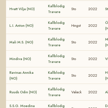
Kallblodig
Hvatt Vilja (NO)
Sto
2022
S
Travare
Kallblodig
Ö
L.I. Anton (NO)
Hingst
2022
Travare
(
Kallblodig
M
Mali M.S. (NO)
Sto
2022
Travare
(
Kallblodig
Mindiva (NO)
Sto
2022
V
Travare
Ravinas Annika
Kallblodig
H
Sto
2022
(NO)
Travare
(
Kallblodig
Ruuds Odin (NO)
Valack
2022
A
Travare
S.S.G. Moedina
Kallblodig
D