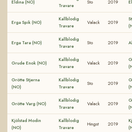
Eldina (NO)
Sto
2019
E
Travare
Kallblodig
S
Erga Spik (NO)
Valack
2019
Travare
(
Kallblodig
Erga Tara (NO)
Sto
2019
A
Travare
Kallblodig
G
Grude Enok (NO)
Valack
2019
Travare
(
Grötte Stjerna
Kallblodig
G
Sto
2019
(NO)
Travare
(
Kallblodig
G
Grötte Varg (NO)
Valack
2019
Travare
(
Kjölstad Modin
Kallblodig
K
Hingst
2019
(NO)
Travare
(