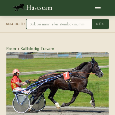
Häststam
SÖK
SNABBSÖK
Raser
›
Kallblodig Travare