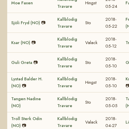
Moe Faxen
Hingst
F
Travare
05-24
Kallblodig
2018-
F
Sjöli Fryd (NO)
📷
Sto
Travare
05-22
(
Kallblodig
2018-
Ksar (NO)
📷
Valack
T
Travare
05-12
Kallblodig
2018-
Guli Greta
📷
Sto
G
Travare
05-10
Lystad Balder H.
Kallblodig
2018-
K
Hingst
(NO)
📷
Travare
05-10

Tangen Nadine
Kallblodig
2018-
T
Sto
(NO)
Travare
05-05
(
Troll Sterk Odin
Kallblodig
2018-
Valack
L
(NO)
📷
Travare
04-27