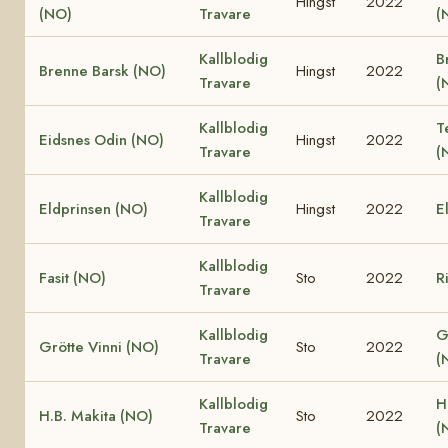
Hingst
2022
(NO)
Travare
(
Kallblodig
B
Brenne Barsk (NO)
Hingst
2022
Travare
(
Kallblodig
T
Eidsnes Odin (NO)
Hingst
2022
Travare
(
Kallblodig
Eldprinsen (NO)
Hingst
2022
E
Travare
Kallblodig
Fasit (NO)
Sto
2022
R
Travare
Kallblodig
G
Grötte Vinni (NO)
Sto
2022
Travare
(
Kallblodig
H
H.B. Makita (NO)
Sto
2022
Travare
(