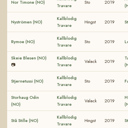
Nor Timone (NO)
Sto
2019
Travare
(
Kallblodig
Nyströmen (NO)
Hingst
2019
S
Travare
Kallblodig
Rymoe (NO)
Sto
2019
L
Travare
Skeie Blesen (NO)
Kallblodig
T
Valack
2019
📷
Travare
(
Kallblodig
Stjernetussi (NO)
Sto
2019
F
Travare
Storhaug Odin
Kallblodig
H
Valack
2019
(NO)
Travare
(
Kallblodig
Stå Stille (NO)
Hingst
2019
S
Travare