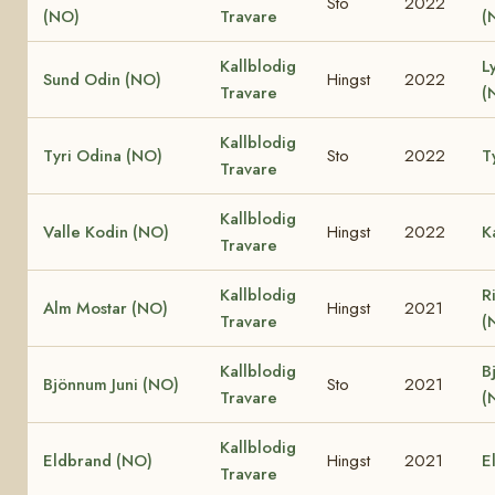
Sto
2022
(NO)
Travare
(
Kallblodig
L
Sund Odin (NO)
Hingst
2022
Travare
(
Kallblodig
Tyri Odina (NO)
Sto
2022
T
Travare
Kallblodig
Valle Kodin (NO)
Hingst
2022
K
Travare
Kallblodig
R
Alm Mostar (NO)
Hingst
2021
Travare
(
Kallblodig
B
Bjönnum Juni (NO)
Sto
2021
Travare
(
Kallblodig
Eldbrand (NO)
Hingst
2021
E
Travare