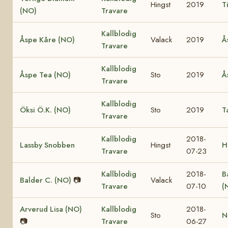
Hingst
2019
T
(NO)
Travare
Kallblodig
Åspe Kåre (NO)
Valack
2019
Å
Travare
Kallblodig
Åspe Tea (NO)
Sto
2019
Å
Travare
Kallblodig
Öksi Ö.K. (NO)
Sto
2019
T
Travare
Kallblodig
2018-
Lassby Snobben
Hingst
H
Travare
07-23
Kallblodig
2018-
B
Balder C. (NO)
📷
Valack
Travare
07-10
(
Arverud Lisa (NO)
Kallblodig
2018-
Sto
N
📷
Travare
06-27