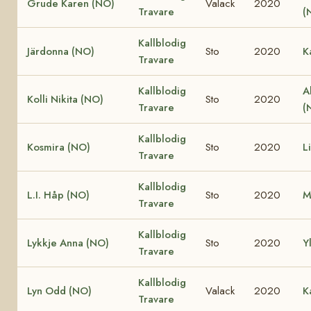
Grude Karen (NO)
Valack
2020
Travare
(
Kallblodig
Järdonna (NO)
Sto
2020
K
Travare
Kallblodig
A
Kolli Nikita (NO)
Sto
2020
Travare
(
Kallblodig
Kosmira (NO)
Sto
2020
L
Travare
Kallblodig
L.I. Håp (NO)
Sto
2020
M
Travare
Kallblodig
Lykkje Anna (NO)
Sto
2020
Y
Travare
Kallblodig
Lyn Odd (NO)
Valack
2020
K
Travare