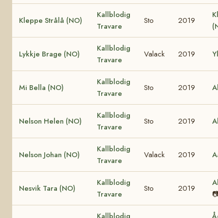
Kallblodig
K
Kleppe Strålå (NO)
Sto
2019
Travare
(
Kallblodig
Lykkje Brage (NO)
Valack
2019
Y
Travare
Kallblodig
Mi Bella (NO)
Sto
2019
A
Travare
Kallblodig
Nelson Helen (NO)
Sto
2019
A
Travare
Kallblodig
Nelson Johan (NO)
Valack
2019
A
Travare
Kallblodig
A
Nesvik Tara (NO)
Sto
2019
Travare

Kallblodig
Å