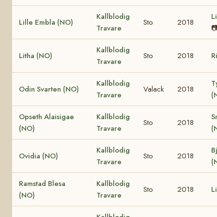
Kallblodig
L
Lille Embla (NO)
Sto
2018
Travare

Kallblodig
Litha (NO)
Sto
2018
R
Travare
Kallblodig
T
Odin Svarten (NO)
Valack
2018
Travare
(
Opseth Alaisigae
Kallblodig
S
Sto
2018
(NO)
Travare
(
Kallblodig
B
Ovidia (NO)
Sto
2018
Travare
(
Ramstad Blesa
Kallblodig
Sto
2018
L
(NO)
Travare
Kallblodig