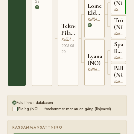
28
(NO)
Lome
Kallblodig Travare
Elden
(NO)
Kallblodig Travare
Tröpila
Tekno
(NO)
Pila
Kallblodig Travare
(NO)
Kallblodig Travare
Spang
2005-05-
Best
20
Lyana
(NO)
Kallblodig Travare
(NO)
Pållyan
Kallblodig Travare
(NO)
Kallblodig Travare
Foto finns i databasen
Elding (NO) — förekommer mer än en gång (linjeavel)
RASSAMMANSÄTTNING