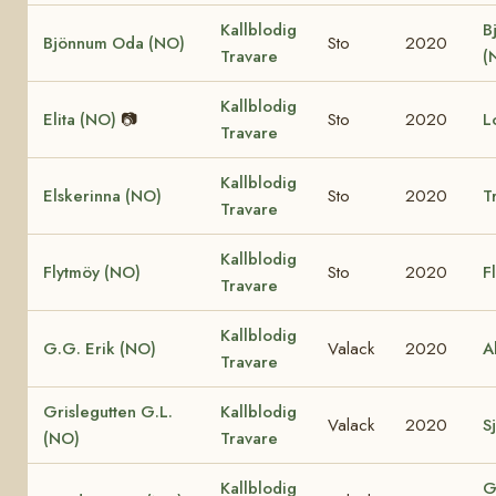
Kallblodig
B
Bjönnum Oda (NO)
Sto
2020
Travare
(
Kallblodig
Elita (NO)
📷
Sto
2020
L
Travare
Kallblodig
Elskerinna (NO)
Sto
2020
T
Travare
Kallblodig
Flytmöy (NO)
Sto
2020
F
Travare
Kallblodig
G.G. Erik (NO)
Valack
2020
A
Travare
Grislegutten G.L.
Kallblodig
Valack
2020
Sj
(NO)
Travare
Kallblodig
G