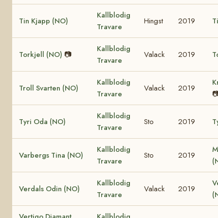
Kallblodig
Tin Kjapp (NO)
Hingst
2019
T
Travare
Kallblodig
Torkjell (NO)
📷
Valack
2019
T
Travare
Kallblodig
K
Troll Svarten (NO)
Valack
2019
Travare

Kallblodig
Tyri Oda (NO)
Sto
2019
T
Travare
Kallblodig
M
Varbergs Tina (NO)
Sto
2019
Travare
(
Kallblodig
V
Verdals Odin (NO)
Valack
2019
Travare
(
Vertigo Diamant
Kallblodig