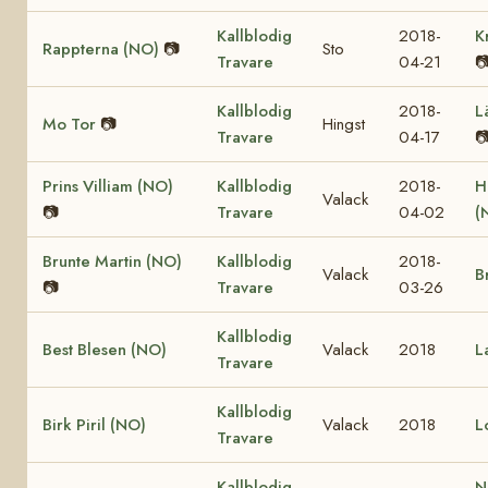
Kallblodig
2018-
K
Rappterna (NO)
📷
Sto
Travare
04-21

Kallblodig
2018-
L
Mo Tor
📷
Hingst
Travare
04-17

Prins Villiam (NO)
Kallblodig
2018-
H
Valack
📷
Travare
04-02
(
Brunte Martin (NO)
Kallblodig
2018-
Valack
B
📷
Travare
03-26
Kallblodig
Best Blesen (NO)
Valack
2018
L
Travare
Kallblodig
Birk Piril (NO)
Valack
2018
L
Travare
Kallblodig
N