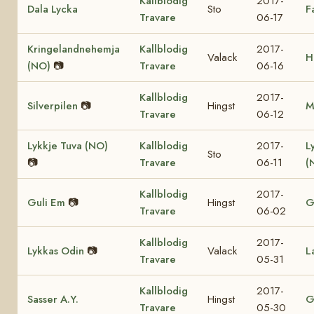
Kallblodig
2017-
Dala Lycka
Sto
F
Travare
06-17
Kringelandnehemja
Kallblodig
2017-
Valack
H
(NO)
📷
Travare
06-16
Kallblodig
2017-
Silverpilen
📷
Hingst
M
Travare
06-12
Lykkje Tuva (NO)
Kallblodig
2017-
L
Sto
📷
Travare
06-11
(
Kallblodig
2017-
Guli Em
📷
Hingst
G
Travare
06-02
Kallblodig
2017-
Lykkas Odin
📷
Valack
L
Travare
05-31
Kallblodig
2017-
Sasser A.Y.
Hingst
G
Travare
05-30