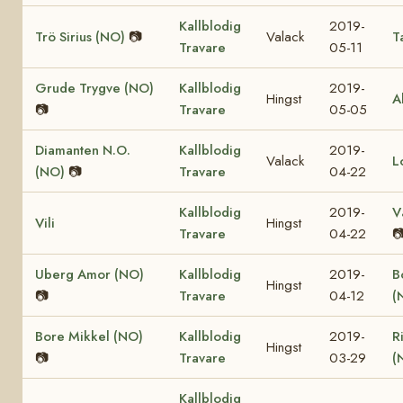
Kallblodig
2019-
Trö Sirius (NO)
📷
Valack
T
Travare
05-11
Grude Trygve (NO)
Kallblodig
2019-
Hingst
A
📷
Travare
05-05
Diamanten N.O.
Kallblodig
2019-
Valack
L
(NO)
📷
Travare
04-22
Kallblodig
2019-
V
Vili
Hingst
Travare
04-22

Uberg Amor (NO)
Kallblodig
2019-
B
Hingst
📷
Travare
04-12
(
Bore Mikkel (NO)
Kallblodig
2019-
R
Hingst
📷
Travare
03-29
(
Kallblodig