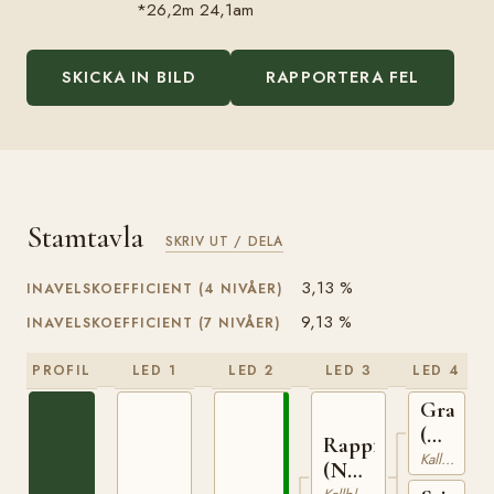
*26,2m 24,1am
SKICKA IN BILD
RAPPORTERA FEL
Stamtavla
SKRIV UT / DELA
3,13 %
INAVELSKOEFFICIENT (4 NIVÅER)
9,13 %
INAVELSKOEFFICIENT (7 NIVÅER)
PROFIL
LED 1
LED 2
LED 3
LED 4
Granva
(NO)
Rappfot
NT
Kallblodig Travare
(NO)
52