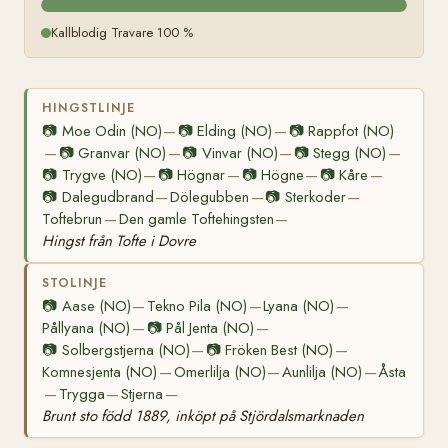
Kallblodig Travare 100 %
HINGSTLINJE
📷
Moe Odin (NO)
📷
Elding (NO)
📷
Rappfot (NO)
—
—
📷
Granvar (NO)
📷
Vinvar (NO)
📷
Stegg (NO)
—
—
—
—
📷
Trygve (NO)
📷
Högnar
📷
Högne
📷
Kåre
—
—
—
—
📷
Dalegudbrand
Dölegubben
📷
Sterkoder
—
—
—
Toftebrun
Den gamle Toftehingsten
—
—
Hingst från Tofte i Dovre
STOLINJE
📷
Aase (NO)
Tekno Pila (NO)
Lyana (NO)
—
—
—
Pållyana (NO)
📷
Pål Jenta (NO)
—
—
📷
Solbergstjerna (NO)
📷
Fröken Best (NO)
—
—
Komnesjenta (NO)
Omerlilja (NO)
Aunlilja (NO)
Åsta
—
—
—
Trygga
Stjerna
—
—
—
Brunt sto född 1889, inköpt på Stjördalsmarknaden