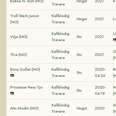
Rokke N. Roll (NO)
Hingst
2021
P
Travare
Troll Sterk Junior
Kallblodig
Hingst
2021
L
(NO)
Travare
Kallblodig
L
Vilja (NO)
Sto
2021
Travare

Kallblodig
O
Ylva (NO)
Sto
2021
Travare
(
Bore Gullet (NO)
Kallblodig
2020-
R
Sto
📷
Travare
04-26
(
Prinsesse Ness Tjo
Kallblodig
2020-
N
Sto
📷
Travare
04-19
(
Kallblodig
A
Alm Modin (NO)
Hingst
2020
Travare
(