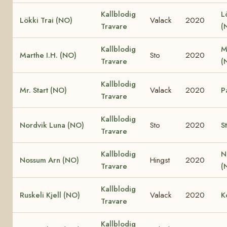
Kallblodig
L
Lökki Trai (NO)
Valack
2020
Travare
(
Kallblodig
M
Marthe I.H. (NO)
Sto
2020
Travare
(
Kallblodig
Mr. Start (NO)
Valack
2020
P
Travare
Kallblodig
Nordvik Luna (NO)
Sto
2020
S
Travare
Kallblodig
N
Nossum Arn (NO)
Hingst
2020
Travare
(
Kallblodig
Ruskeli Kjell (NO)
Valack
2020
K
Travare
Kallblodig