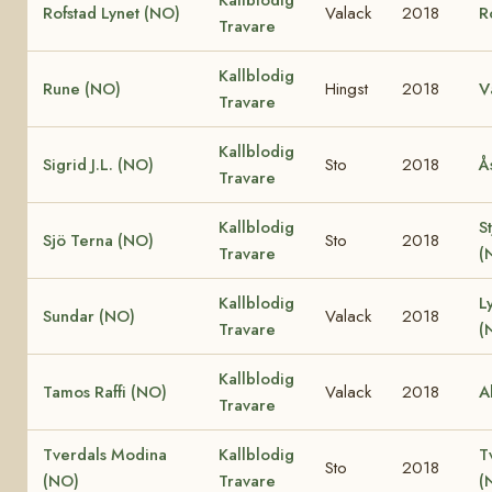
Rofstad Lynet (NO)
Valack
2018
R
Travare
Kallblodig
Rune (NO)
Hingst
2018
V
Travare
Kallblodig
Sigrid J.L. (NO)
Sto
2018
Å
Travare
Kallblodig
S
Sjö Terna (NO)
Sto
2018
Travare
(
Kallblodig
L
Sundar (NO)
Valack
2018
Travare
(
Kallblodig
Tamos Raffi (NO)
Valack
2018
A
Travare
Tverdals Modina
Kallblodig
T
Sto
2018
(NO)
Travare
(