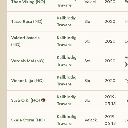
Theo Viking (NO)
Valack
2020
F
Travare
Kallblodig
Tusse Rosa (NO)
Sto
2020
H
Travare
Valdorf Astoria
Kallblodig
Sto
2020
L
(NO)
Travare
Kallblodig
V
Verdals Mai (NO)
Sto
2020
Travare
(
Kallblodig
Vinner Lilja (NO)
Sto
2020
T
Travare
Kallblodig
2019-
Suså Ö.K. (NO)
📷
Sto
T
Travare
05-15
Kallblodig
2019-
Skeie Storm (NO)
Valack
L
Travare
05-13