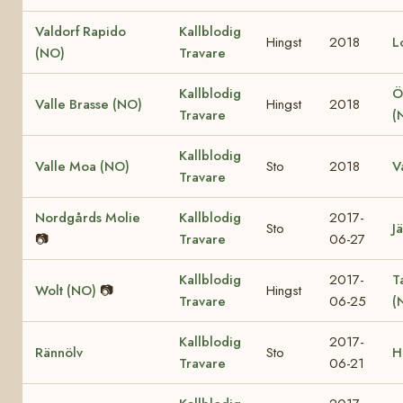
Valdorf Rapido
Kallblodig
Hingst
2018
L
(NO)
Travare
Kallblodig
Ö
Valle Brasse (NO)
Hingst
2018
Travare
(
Kallblodig
Valle Moa (NO)
Sto
2018
V
Travare
Nordgårds Molie
Kallblodig
2017-
Sto
Jä
📷
Travare
06-27
Kallblodig
2017-
T
Wolt (NO)
📷
Hingst
Travare
06-25
(
Kallblodig
2017-
Rännölv
Sto
H
Travare
06-21