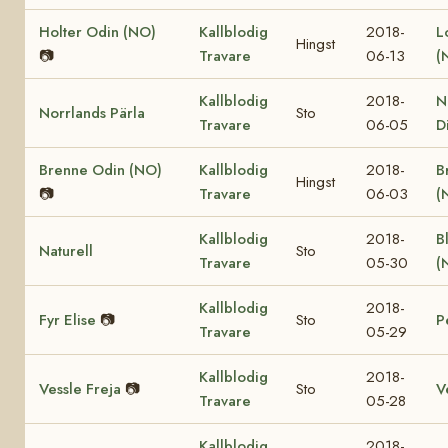
Holter Odin (NO)
Kallblodig
2018-
L
Hingst
📷
Travare
06-13
(
Kallblodig
2018-
N
Norrlands Pärla
Sto
Travare
06-05
D
Brenne Odin (NO)
Kallblodig
2018-
B
Hingst
📷
Travare
06-03
(
Kallblodig
2018-
B
Naturell
Sto
Travare
05-30
(
Kallblodig
2018-
Fyr Elise
📷
Sto
P
Travare
05-29
Kallblodig
2018-
Vessle Freja
📷
Sto
V
Travare
05-28
Kallblodig
2018-