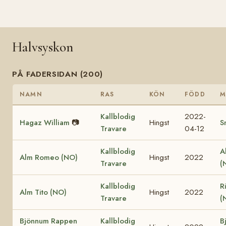
Halvsyskon
PÅ FADERSIDAN (200)
NAMN
RAS
KÖN
FÖDD
M
Kallblodig
2022-
Hagaz William
📷
Hingst
S
Travare
04-12
Kallblodig
A
Alm Romeo (NO)
Hingst
2022
Travare
(
Kallblodig
R
Alm Tito (NO)
Hingst
2022
Travare
(
Bjönnum Rappen
Kallblodig
B