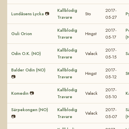
Kallblodig
2017-
Lundåsens Lycka
📷
Sto
P
Travare
05-27
Kallblodig
2017-
P
Guli Orion
Hingst
Travare
05-17
(
Kallblodig
2017-
Odin O.K. (NO)
Valack
S
Travare
05-15
Balder Odin (NO)
Kallblodig
2017-
Hingst
S
📷
Travare
05-12
Kallblodig
2017-
Komedin
📷
Valack
K
Travare
05-10
Särpekongen (NO)
Kallblodig
2017-
S
Valack
📷
Travare
05-07
(