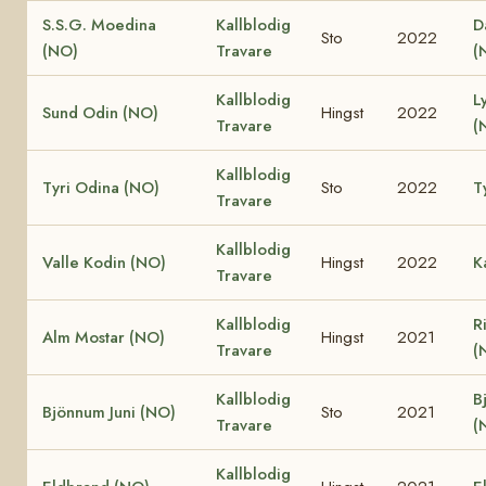
S.S.G. Moedina
Kallblodig
D
Sto
2022
(NO)
Travare
(
Kallblodig
L
Sund Odin (NO)
Hingst
2022
Travare
(
Kallblodig
Tyri Odina (NO)
Sto
2022
T
Travare
Kallblodig
Valle Kodin (NO)
Hingst
2022
K
Travare
Kallblodig
R
Alm Mostar (NO)
Hingst
2021
Travare
(
Kallblodig
B
Bjönnum Juni (NO)
Sto
2021
Travare
(
Kallblodig