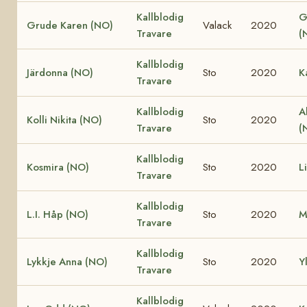
Kallblodig
G
Grude Karen (NO)
Valack
2020
Travare
(
Kallblodig
Järdonna (NO)
Sto
2020
K
Travare
Kallblodig
A
Kolli Nikita (NO)
Sto
2020
Travare
(
Kallblodig
Kosmira (NO)
Sto
2020
L
Travare
Kallblodig
L.I. Håp (NO)
Sto
2020
M
Travare
Kallblodig
Lykkje Anna (NO)
Sto
2020
Y
Travare
Kallblodig