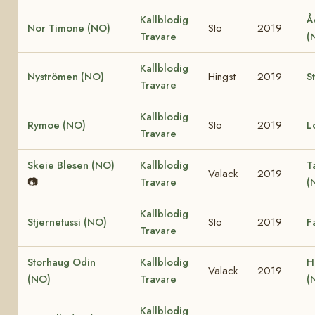
Kallblodig
Å
Nor Timone (NO)
Sto
2019
Travare
(
Kallblodig
Nyströmen (NO)
Hingst
2019
S
Travare
Kallblodig
Rymoe (NO)
Sto
2019
L
Travare
Skeie Blesen (NO)
Kallblodig
T
Valack
2019
📷
Travare
(
Kallblodig
Stjernetussi (NO)
Sto
2019
F
Travare
Storhaug Odin
Kallblodig
H
Valack
2019
(NO)
Travare
(
Kallblodig