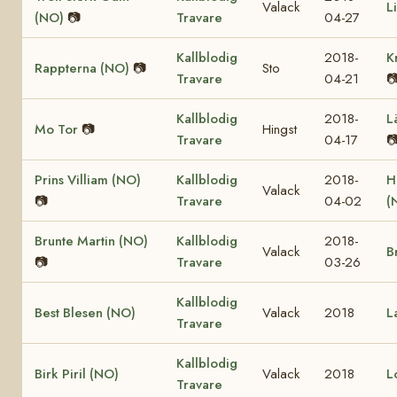
Valack
L
(NO)
📷
Travare
04-27
Kallblodig
2018-
K
Rappterna (NO)
📷
Sto
Travare
04-21

Kallblodig
2018-
L
Mo Tor
📷
Hingst
Travare
04-17

Prins Villiam (NO)
Kallblodig
2018-
H
Valack
📷
Travare
04-02
(
Brunte Martin (NO)
Kallblodig
2018-
Valack
B
📷
Travare
03-26
Kallblodig
Best Blesen (NO)
Valack
2018
L
Travare
Kallblodig
Birk Piril (NO)
Valack
2018
L
Travare