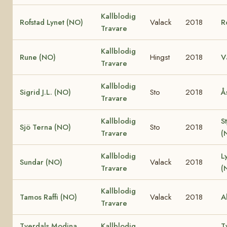
Kallblodig
Rofstad Lynet (NO)
Valack
2018
R
Travare
Kallblodig
Rune (NO)
Hingst
2018
V
Travare
Kallblodig
Sigrid J.L. (NO)
Sto
2018
Å
Travare
Kallblodig
S
Sjö Terna (NO)
Sto
2018
Travare
(
Kallblodig
L
Sundar (NO)
Valack
2018
Travare
(
Kallblodig
Tamos Raffi (NO)
Valack
2018
A
Travare
Tverdals Modina
Kallblodig
T