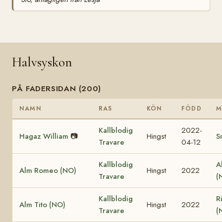
Halvsyskon
PÅ FADERSIDAN (200)
NAMN
RAS
KÖN
FÖDD
M
Kallblodig
2022-
Hagaz William
📷
Hingst
S
Travare
04-12
Kallblodig
A
Alm Romeo (NO)
Hingst
2022
Travare
(
Kallblodig
R
Alm Tito (NO)
Hingst
2022
Travare
(