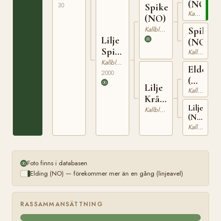
(NO)
30
Spikeld
Kallblodig Travare
(NO)
Kallblodig Travare
Spikdo
Lilje
(NO)
Spika
Kallblodig Travare
(NO)
Kallblodig Travare
Eldon
2000
(NO)
Lilje
Kallblodig Travare
N
Kråka
2091
Liljesvart
(NO)
Kallblodig Travare
(NO)
T-
Kallblodig Travare
23165
Foto finns i databasen
Elding (NO) — förekommer mer än en gång (linjeavel)
RASSAMMANSÄTTNING