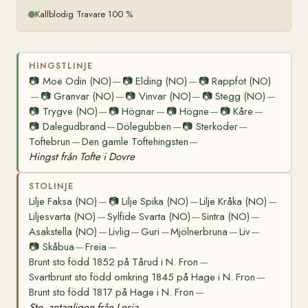
Kallblodig Travare 100 %
HINGSTLINJE
📷
Moe Odin (NO)
📷
Elding (NO)
📷
Rappfot (NO)
—
—
📷
Granvar (NO)
📷
Vinvar (NO)
📷
Stegg (NO)
—
—
—
—
📷
Trygve (NO)
📷
Högnar
📷
Högne
📷
Kåre
—
—
—
—
📷
Dalegudbrand
Dölegubben
📷
Sterkoder
—
—
—
Toftebrun
Den gamle Toftehingsten
—
—
Hingst från Tofte i Dovre
STOLINJE
Lilje Faksa (NO)
📷
Lilje Spika (NO)
Lilje Kråka (NO)
—
—
—
Liljesvarta (NO)
Sylfide Svarta (NO)
Sintra (NO)
—
—
—
Asakstella (NO)
Livlig
Guri
Mjölnerbruna
Liv
—
—
—
—
—
📷
Skåbua
Freia
—
—
Brunt sto född 1852 på Tårud i N. Fron
—
Svartbrunt sto född omkring 1845 på Hage i N. Fron
—
Brunt sto född 1817 på Hage i N. Fron
—
Sto, antagligen från Lesja