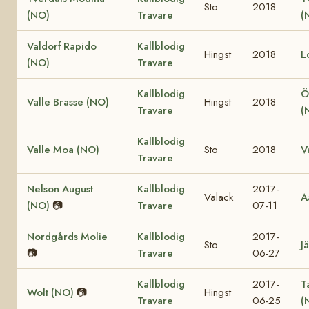
Sto
2018
(NO)
Travare
(
Valdorf Rapido
Kallblodig
Hingst
2018
L
(NO)
Travare
Kallblodig
Ö
Valle Brasse (NO)
Hingst
2018
Travare
(
Kallblodig
Valle Moa (NO)
Sto
2018
V
Travare
Nelson August
Kallblodig
2017-
Valack
A
(NO)
📷
Travare
07-11
Nordgårds Molie
Kallblodig
2017-
Sto
Jä
📷
Travare
06-27
Kallblodig
2017-
T
Wolt (NO)
📷
Hingst
Travare
06-25
(