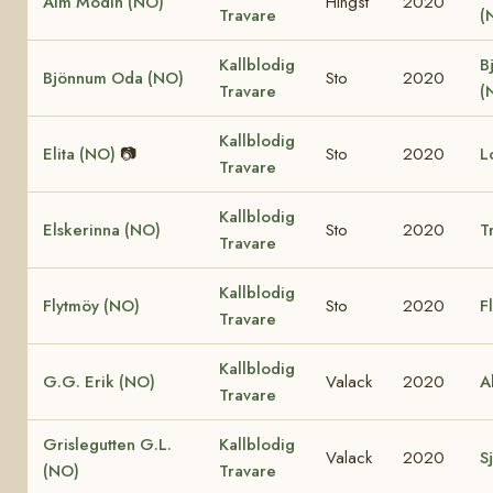
Alm Modin (NO)
Hingst
2020
Travare
(
Kallblodig
B
Bjönnum Oda (NO)
Sto
2020
Travare
(
Kallblodig
Elita (NO)
📷
Sto
2020
L
Travare
Kallblodig
Elskerinna (NO)
Sto
2020
T
Travare
Kallblodig
Flytmöy (NO)
Sto
2020
F
Travare
Kallblodig
G.G. Erik (NO)
Valack
2020
A
Travare
Grislegutten G.L.
Kallblodig
Valack
2020
Sj
(NO)
Travare