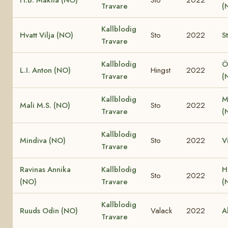
Travare
(
Kallblodig
Hvatt Vilja (NO)
Sto
2022
S
Travare
Kallblodig
Ö
L.I. Anton (NO)
Hingst
2022
Travare
(
Kallblodig
M
Mali M.S. (NO)
Sto
2022
Travare
(
Kallblodig
Mindiva (NO)
Sto
2022
V
Travare
Ravinas Annika
Kallblodig
H
Sto
2022
(NO)
Travare
(
Kallblodig
Ruuds Odin (NO)
Valack
2022
A
Travare