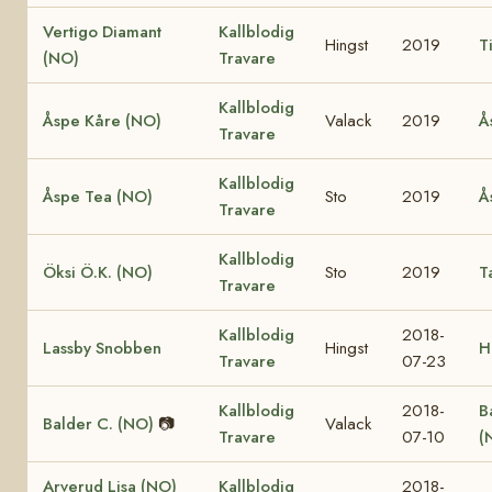
Vertigo Diamant
Kallblodig
Hingst
2019
T
(NO)
Travare
Kallblodig
Åspe Kåre (NO)
Valack
2019
Å
Travare
Kallblodig
Åspe Tea (NO)
Sto
2019
Å
Travare
Kallblodig
Öksi Ö.K. (NO)
Sto
2019
T
Travare
Kallblodig
2018-
Lassby Snobben
Hingst
H
Travare
07-23
Kallblodig
2018-
B
Balder C. (NO)
📷
Valack
Travare
07-10
(
Arverud Lisa (NO)
Kallblodig
2018-