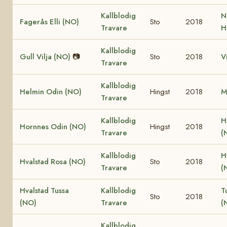
Kallblodig
N
Fagerås Elli (NO)
Sto
2018
Travare
H
Kallblodig
Gull Vilja (NO)
📷
Sto
2018
V
Travare
Kallblodig
Helmin Odin (NO)
Hingst
2018
M
Travare
Kallblodig
H
Hornnes Odin (NO)
Hingst
2018
Travare
(
Kallblodig
H
Hvalstad Rosa (NO)
Sto
2018
Travare
(
Hvalstad Tussa
Kallblodig
T
Sto
2018
(NO)
Travare
(
Kallblodig