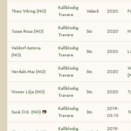
Kallblodig
Theo Viking (NO)
Valack
2020
F
Travare
Kallblodig
Tusse Rosa (NO)
Sto
2020
H
Travare
Valdorf Astoria
Kallblodig
Sto
2020
L
(NO)
Travare
Kallblodig
V
Verdals Mai (NO)
Sto
2020
Travare
(
Kallblodig
Vinner Lilja (NO)
Sto
2020
T
Travare
Kallblodig
2019-
Suså Ö.K. (NO)
📷
Sto
T
Travare
05-15
Kallblodig
2019-