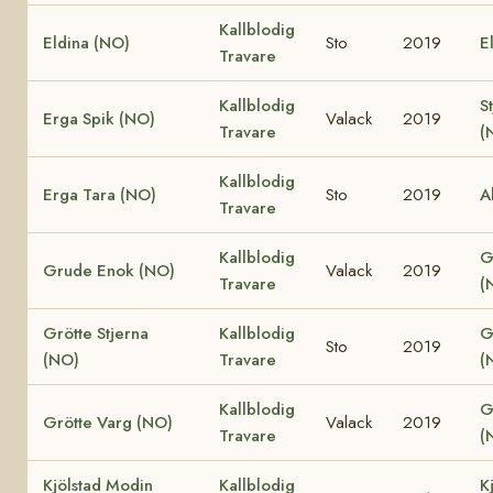
Kallblodig
Eldina (NO)
Sto
2019
E
Travare
Kallblodig
S
Erga Spik (NO)
Valack
2019
Travare
(
Kallblodig
Erga Tara (NO)
Sto
2019
A
Travare
Kallblodig
G
Grude Enok (NO)
Valack
2019
Travare
(
Grötte Stjerna
Kallblodig
G
Sto
2019
(NO)
Travare
(
Kallblodig
G
Grötte Varg (NO)
Valack
2019
Travare
(
Kjölstad Modin
Kallblodig
K