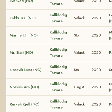
Lyn Odd (NO)
Valack
2020
K
Travare
Kallblodig
L
Lökki Trai (NO)
Valack
2020
Travare
(
Kallblodig
M
Marthe I.H. (NO)
Sto
2020
Travare
(
Kallblodig
Mr. Start (NO)
Valack
2020
P
Travare
Kallblodig
Nordvik Luna (NO)
Sto
2020
S
Travare
Kallblodig
N
Nossum Arn (NO)
Hingst
2020
Travare
(
Kallblodig
Ruskeli Kjell (NO)
Valack
2020
K
Travare