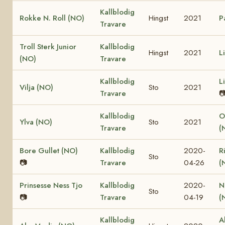
Kallblodig
Rokke N. Roll (NO)
Hingst
2021
P
Travare
Troll Sterk Junior
Kallblodig
Hingst
2021
L
(NO)
Travare
Kallblodig
L
Vilja (NO)
Sto
2021
Travare

Kallblodig
O
Ylva (NO)
Sto
2021
Travare
(
Bore Gullet (NO)
Kallblodig
2020-
R
Sto
📷
Travare
04-26
(
Prinsesse Ness Tjo
Kallblodig
2020-
N
Sto
📷
Travare
04-19
(
Kallblodig
A