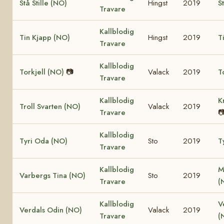
Stå Stille (NO)
Hingst
2019
S
Travare
Kallblodig
Tin Kjapp (NO)
Hingst
2019
T
Travare
Kallblodig
Torkjell (NO)
📷
Valack
2019
T
Travare
Kallblodig
K
Troll Svarten (NO)
Valack
2019
Travare

Kallblodig
Tyri Oda (NO)
Sto
2019
T
Travare
Kallblodig
M
Varbergs Tina (NO)
Sto
2019
Travare
(
Kallblodig
V
Verdals Odin (NO)
Valack
2019
Travare
(