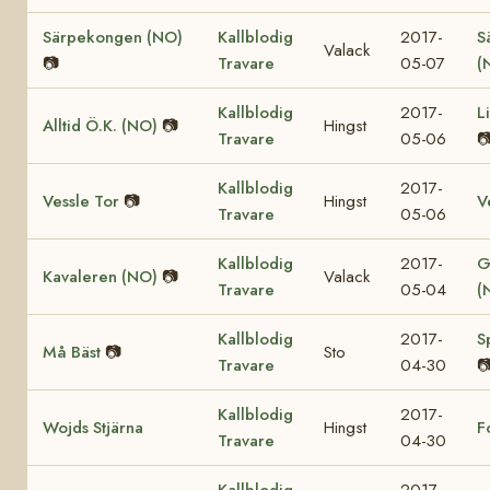
Särpekongen (NO)
Kallblodig
2017-
S
Valack
📷
Travare
05-07
(
Kallblodig
2017-
L
Alltid Ö.K. (NO)
📷
Hingst
Travare
05-06

Kallblodig
2017-
Vessle Tor
📷
Hingst
V
Travare
05-06
Kallblodig
2017-
G
Kavaleren (NO)
📷
Valack
Travare
05-04
(
Kallblodig
2017-
S
Må Bäst
📷
Sto
Travare
04-30

Kallblodig
2017-
Wojds Stjärna
Hingst
F
Travare
04-30
Kallblodig
2017-