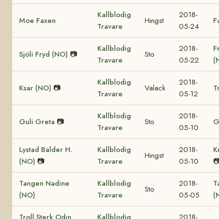
Kallblodig
2018-
Moe Faxen
Hingst
F
Travare
05-24
Kallblodig
2018-
F
Sjöli Fryd (NO)
📷
Sto
Travare
05-22
(
Kallblodig
2018-
Ksar (NO)
📷
Valack
T
Travare
05-12
Kallblodig
2018-
Guli Greta
📷
Sto
G
Travare
05-10
Lystad Balder H.
Kallblodig
2018-
K
Hingst
(NO)
📷
Travare
05-10

Tangen Nadine
Kallblodig
2018-
T
Sto
(NO)
Travare
05-05
(
Troll Sterk Odin
Kallblodig
2018-