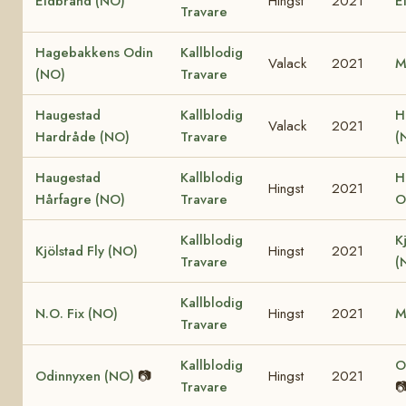
Eldbrand (NO)
Hingst
2021
E
Travare
Hagebakkens Odin
Kallblodig
Valack
2021
M
(NO)
Travare
Haugestad
Kallblodig
H
Valack
2021
Hardråde (NO)
Travare
(
Haugestad
Kallblodig
H
Hingst
2021
Hårfagre (NO)
Travare
O
Kallblodig
K
Kjölstad Fly (NO)
Hingst
2021
Travare
(
Kallblodig
N.O. Fix (NO)
Hingst
2021
M
Travare
Kallblodig
O
Odinnyxen (NO)
📷
Hingst
2021
Travare
