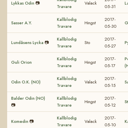
Lykkas Odin
📷
Valack
L
Travare
05-31
Kallblodig
2017-
Sasser A.Y.
Hingst
G
Travare
05-30
Kallblodig
2017-
Lundåsens Lycka
📷
Sto
P
Travare
05-27
Kallblodig
2017-
P
Guli Orion
Hingst
Travare
05-17
(
Kallblodig
2017-
Odin O.K. (NO)
Valack
S
Travare
05-15
Balder Odin (NO)
Kallblodig
2017-
Hingst
S
📷
Travare
05-12
Kallblodig
2017-
Komedin
📷
Valack
K
Travare
05-10