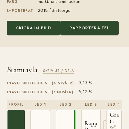
mörkbrun, utan tecken
FÄRG
2018 från Norge
IMPORTERAT
SKICKA IN BILD
RAPPORTERA FEL
Stamtavla
SKRIV UT / DELA
3,13 %
INAVELSKOEFFICIENT (4 NIVÅER)
8,12 %
INAVELSKOEFFICIENT (7 NIVÅER)
PROFIL
LED 1
LED 2
LED 3
LED 4
Granva
(NO)
Rappfot
Kallblodig Travare
NT