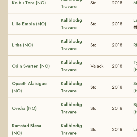
Kolbu Tora (NO)
Sto
2018
M
Travare
Kallblodig
L
Lille Embla (NO)
Sto
2018
Travare

Kallblodig
Litha (NO)
Sto
2018
R
Travare
Kallblodig
T
Odin Svarten (NO)
Valack
2018
Travare
(
Opseth Alaisigae
Kallblodig
S
Sto
2018
(NO)
Travare
(
Kallblodig
B
Ovidia (NO)
Sto
2018
Travare
(
Ramstad Blesa
Kallblodig
Sto
2018
L
(NO)
Travare