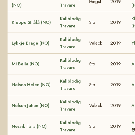
Hingst
2019
(NO)
Travare
(
Kallblodig
K
Kleppe Strålå (NO)
Sto
2019
Travare
(
Kallblodig
Lykkje Brage (NO)
Valack
2019
Y
Travare
Kallblodig
Mi Bella (NO)
Sto
2019
A
Travare
Kallblodig
Nelson Helen (NO)
Sto
2019
A
Travare
Kallblodig
Nelson Johan (NO)
Valack
2019
A
Travare
Kallblodig
A
Nesvik Tara (NO)
Sto
2019
Travare
