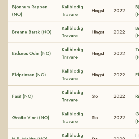
Bjönnum Rappen
Kallblodig
B
Hingst
2022
(NO)
Travare
(
Kallblodig
B
Brenne Barsk (NO)
Hingst
2022
Travare
(
Kallblodig
T
Eidsnes Odin (NO)
Hingst
2022
Travare
(
Kallblodig
Eldprinsen (NO)
Hingst
2022
E
Travare
Kallblodig
Fasit (NO)
Sto
2022
R
Travare
Kallblodig
G
Grötte Vinni (NO)
Sto
2022
Travare
(
Kallblodig
H
H.B. Makita (NO)
Sto
2022