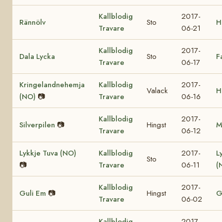
Kallblodig
2017-
Rännölv
Sto
H
Travare
06-21
Kallblodig
2017-
Dala Lycka
Sto
F
Travare
06-17
Kringelandnehemja
Kallblodig
2017-
Valack
H
(NO)
📷
Travare
06-16
Kallblodig
2017-
Silverpilen
📷
Hingst
M
Travare
06-12
Lykkje Tuva (NO)
Kallblodig
2017-
L
Sto
📷
Travare
06-11
(
Kallblodig
2017-
Guli Em
📷
Hingst
G
Travare
06-02
Kallblodig
2017-