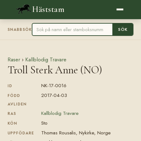
Häststam
SÖK
SNABBSÖK
Raser
›
Kallblodig Travare
Troll Sterk Anne (NO)
NK-17-0016
ID
2017-04-03
FÖDD
AVLIDEN
Kallblodig Travare
RAS
Sto
KÖN
Thomas Rousalis, Nykirke, Norge
UPPFÖDARE