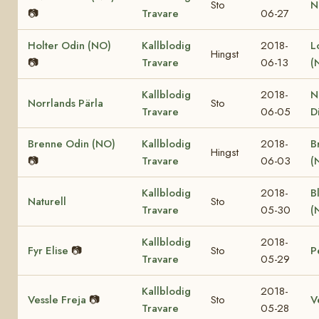
Sto
N
📷
Travare
06-27
Holter Odin (NO)
Kallblodig
2018-
L
Hingst
📷
Travare
06-13
(
Kallblodig
2018-
N
Norrlands Pärla
Sto
Travare
06-05
D
Brenne Odin (NO)
Kallblodig
2018-
B
Hingst
📷
Travare
06-03
(
Kallblodig
2018-
B
Naturell
Sto
Travare
05-30
(
Kallblodig
2018-
Fyr Elise
📷
Sto
P
Travare
05-29
Kallblodig
2018-
Vessle Freja
📷
Sto
V
Travare
05-28