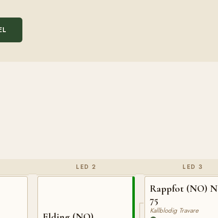
EL
LED 2
LED 3
Rappfot (NO) 
75
Kallblodig Travare
Elding (NO)