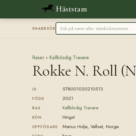
Häststam
SNABBSÖK
Raser
›
Kallblodig Travare
Rokke N. Roll (
578001020210513
ID
2021
FÖDD
Kallblodig Travare
RAS
Hingst
KÖN
Marius Holje, Vallset, Norge
UPPFÖDARE
brun