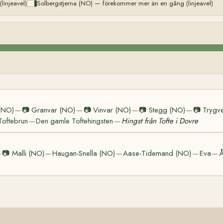
injeavel)
Solbergstjerna (NO) — förekommer mer än en gång (linjeavel)
(NO)
📷
Granvar (NO)
📷
Vinvar (NO)
📷
Stegg (NO)
📷
Trygv
—
—
—
—
Toftebrun
Den gamle Toftehingsten
Hingst från Tofte i Dovre
—
—
📷
Malli (NO)
Haugan-Snella (NO)
Aase-Tidemand (NO)
Eva
—
—
—
—
—