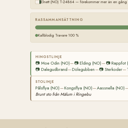
Elnett (NO) T-24864 — förekommer mer än en gång (l
RASSAMMANSÄTTNING
Kallblodig Travare 100 %
HINGSTLINJE
📷
Moe Odin (NO)
📷
Elding (NO)
📷
Rappfot 
—
—
📷
Dalegudbrand
Dölegubben
📷
Sterkoder
—
—
—
STOLINJE
Pålsflya (NO)
Kongsflya (NO)
Aassnella (NO)
—
—
Brunt sto från Mälum i Ringebu