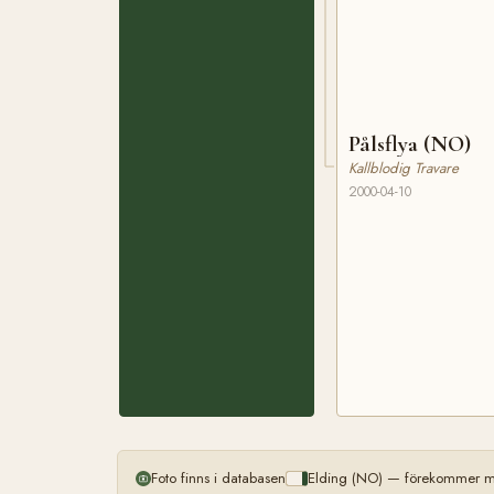
Pålsflya (NO)
Kallblodig Travare
2000-04-10
Foto finns i databasen
Elding (NO) — förekommer me