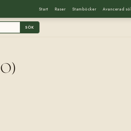
Start
Raser
Stamböcker
Avancerad sö
SÖK
NO)