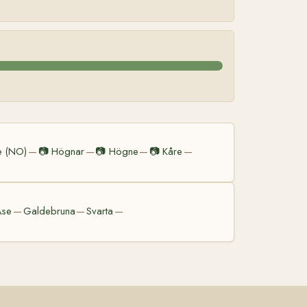
e (NO)
📷
Högnar
📷
Högne
📷
Kåre
—
—
—
—
Åse
Galdebruna
Svarta
—
—
—