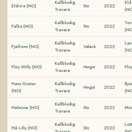
Kallblodig
Eld
Eldvira (NO)
Sto
2022
Travare
(NO
Kallblodig
Tor
Falka (NO)
Sto
2022
Travare
(NO
Kallblodig
Lan
Fjellvinn (NO)
Valack
2022
Travare
(NO
Kallblodig
Flöy Willy (NO)
Hingst
2022
Flö
Travare
Hans Gustav
Kallblodig
Bjö
Hingst
2022
(NO)
Travare
(NO
Kallblodig
Helmine (NO)
Sto
2022
Min
Travare
Kallblodig
Lot
Hå Lilly (NO)
Sto
2022
Travare
(NO