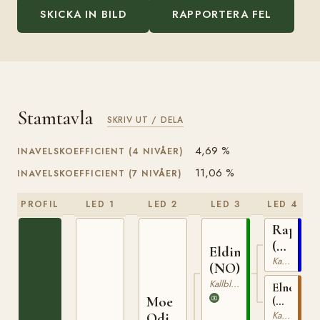
SKICKA IN BILD
RAPPORTERA FEL
Stamtavla
SKRIV UT / DELA
4,69 %
INAVELSKOEFFICIENT (4 NIVÅER)
11,06 %
INAVELSKOEFFICIENT (7 NIVÅER)
PROFIL
LED 1
LED 2
LED 3
LED 4
Rappfo
(NO)
Elding
NT
Kallblodig Travare
(NO)
75
Kallblodig Travare
Elnett
Moe
(NO)
T-
Kallblodig Travare
Odin