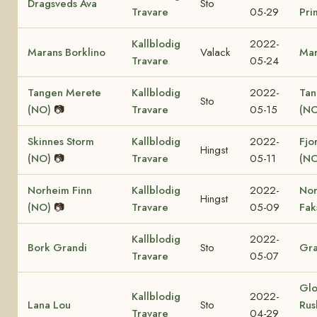
Dragsveds Ava
Sto
Travare
05-29
Pri
Kallblodig
2022-
Marans Borklino
Valack
Mar
Travare
05-24
Tangen Merete
Kallblodig
2022-
Tan
Sto
(NO)
📷
Travare
05-15
(NO
Skinnes Storm
Kallblodig
2022-
Fjo
Hingst
(NO)
📷
Travare
05-11
(NO
Norheim Finn
Kallblodig
2022-
No
Hingst
(NO)
📷
Travare
05-09
Fak
Kallblodig
2022-
Bork Grandi
Sto
Gra
Travare
05-07
Glo
Kallblodig
2022-
Lana Lou
Sto
Rus
Travare
04-29