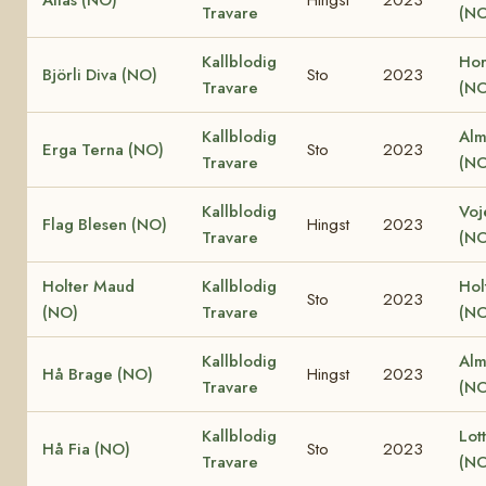
Atlas (NO)
Hingst
2023
Travare
(NO
Kallblodig
Hor
Björli Diva (NO)
Sto
2023
Travare
(NO
Kallblodig
Alm
Erga Terna (NO)
Sto
2023
Travare
(NO
Kallblodig
Voj
Flag Blesen (NO)
Hingst
2023
Travare
(NO
Holter Maud
Kallblodig
Hol
Sto
2023
(NO)
Travare
(NO
Kallblodig
Alm
Hå Brage (NO)
Hingst
2023
Travare
(NO
Kallblodig
Lot
Hå Fia (NO)
Sto
2023
Travare
(NO