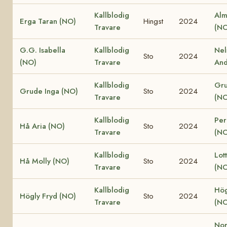
Kallblodig
Alm
Erga Taran (NO)
Hingst
2024
Travare
(NO
G.G. Isabella
Kallblodig
Nel
Sto
2024
(NO)
Travare
And
Kallblodig
Gru
Grude Inga (NO)
Sto
2024
Travare
(NO
Kallblodig
Per
Hå Aria (NO)
Sto
2024
Travare
(NO
Kallblodig
Lot
Hå Molly (NO)
Sto
2024
Travare
(NO
Kallblodig
Hög
Högly Fryd (NO)
Sto
2024
Travare
(NO
Nor