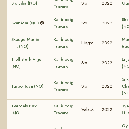
Sjö Lilja (NO)
Sto
2022
Gun
Travare
Kallblodig
Ska
Skar Mia (NO)
📷
Sto
2022
Travare
(NO
Skauge Martin
Kallblodig
Mar
Hingst
2022
I.H. (NO)
Travare
Röd
Troll Sterk Vilje
Kallblodig
Lil
Sto
2022
(NO)
Travare
(NO
Sil
Kallblodig
Turbo Tuva (NO)
Sto
2022
Cha
Travare
(NO
Tverdals Birk
Kallblodig
Tve
Valack
2022
(NO)
Travare
Lil
Gyl