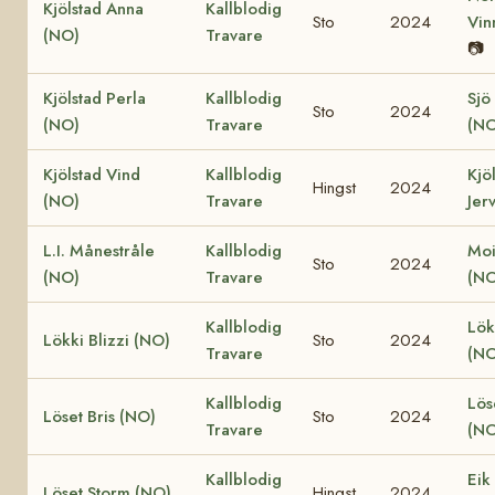
Kjölstad Anna
Kallblodig
Sto
2024
Vin
(NO)
Travare
📷
Kjölstad Perla
Kallblodig
Sjö
Sto
2024
(NO)
Travare
(NO
Kjölstad Vind
Kallblodig
Kjö
Hingst
2024
(NO)
Travare
Jer
L.I. Månestråle
Kallblodig
Moi
Sto
2024
(NO)
Travare
(NO
Kallblodig
Lök
Lökki Blizzi (NO)
Sto
2024
Travare
(NO
Kallblodig
Lös
Löset Bris (NO)
Sto
2024
Travare
(NO
Kallblodig
Eik
Löset Storm (NO)
Hingst
2024