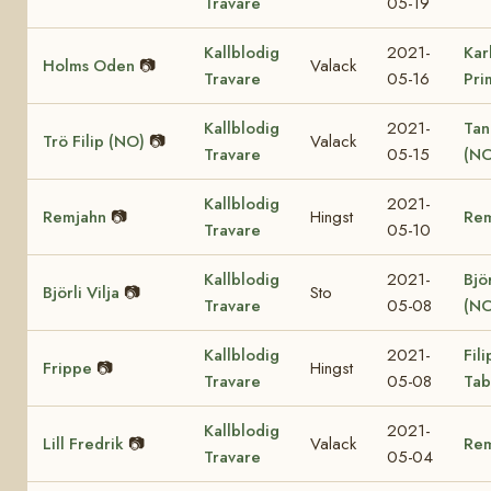
Travare
05-19
Kallblodig
2021-
Kar
Holms Oden
📷
Valack
Travare
05-16
Pri
Kallblodig
2021-
Tan
Trö Filip (NO)
📷
Valack
Travare
05-15
(NO
Kallblodig
2021-
Remjahn
📷
Hingst
Re
Travare
05-10
Kallblodig
2021-
Björ
Björli Vilja
📷
Sto
Travare
05-08
(NO
Kallblodig
2021-
Fil
Frippe
📷
Hingst
Travare
05-08
Tab
Kallblodig
2021-
Lill Fredrik
📷
Valack
Re
Travare
05-04