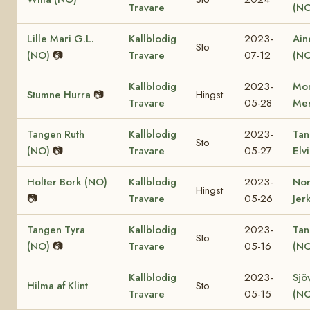
Travare
(NO
Lille Mari G.L.
Kallblodig
2023-
Ain
Sto
(NO)
📷
Travare
07-12
(NO
Kallblodig
2023-
Mon
Stumne Hurra
📷
Hingst
Travare
05-28
Mer
Tangen Ruth
Kallblodig
2023-
Tan
Sto
(NO)
📷
Travare
05-27
Elv
Holter Bork (NO)
Kallblodig
2023-
No
Hingst
📷
Travare
05-26
Jer
Tangen Tyra
Kallblodig
2023-
Tan
Sto
(NO)
📷
Travare
05-16
(NO
Kallblodig
2023-
Sjö
Hilma af Klint
Sto
Travare
05-15
(NO