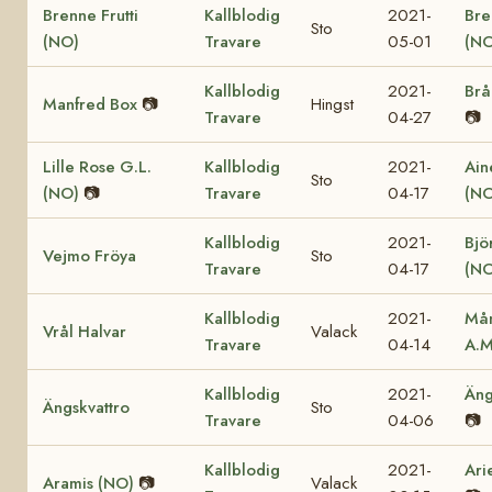
Brenne Frutti
Kallblodig
2021-
Bre
Sto
(NO)
Travare
05-01
(NO
Kallblodig
2021-
Brå
Manfred Box
📷
Hingst
Travare
04-27
📷
Lille Rose G.L.
Kallblodig
2021-
Ain
Sto
(NO)
📷
Travare
04-17
(NO
Kallblodig
2021-
Bjö
Vejmo Fröya
Sto
Travare
04-17
(NO
Kallblodig
2021-
Mån
Vrål Halvar
Valack
Travare
04-14
A.M
Kallblodig
2021-
Äng
Ängskvattro
Sto
Travare
04-06
📷
Kallblodig
2021-
Ari
Aramis (NO)
📷
Valack