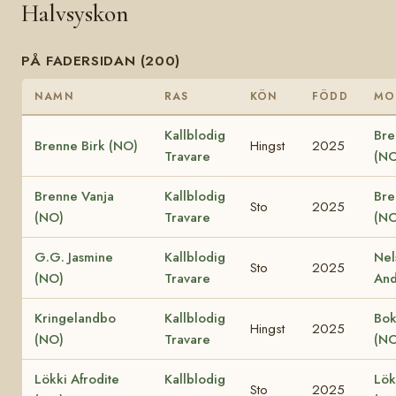
Halvsyskon
PÅ FADERSIDAN (200)
NAMN
RAS
KÖN
FÖDD
MO
Kallblodig
Bre
Brenne Birk (NO)
Hingst
2025
Travare
(NO
Brenne Vanja
Kallblodig
Bre
Sto
2025
(NO)
Travare
(NO
G.G. Jasmine
Kallblodig
Nel
Sto
2025
(NO)
Travare
And
Kringelandbo
Kallblodig
Bok
Hingst
2025
(NO)
Travare
(NO
Lökki Afrodite
Kallblodig
Lök
Sto
2025