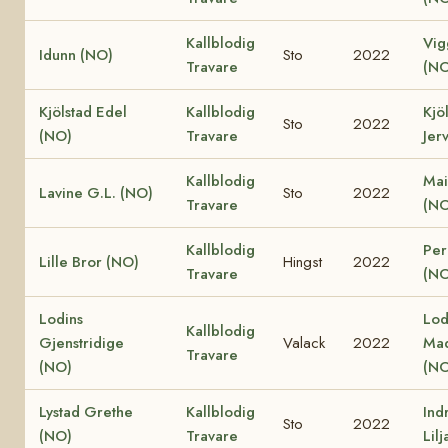
Kallblodig
Vig
Idunn (NO)
Sto
2022
Travare
(NO
Kjölstad Edel
Kallblodig
Kjö
Sto
2022
(NO)
Travare
Jer
Kallblodig
Mai
Lavine G.L. (NO)
Sto
2022
Travare
(NO
Kallblodig
Perl
Lille Bror (NO)
Hingst
2022
Travare
(NO
Lodins
Lod
Kallblodig
Gjenstridige
Valack
2022
Ma
Travare
(NO)
(NO
Lystad Grethe
Kallblodig
Ind
Sto
2022
(NO)
Travare
Lil