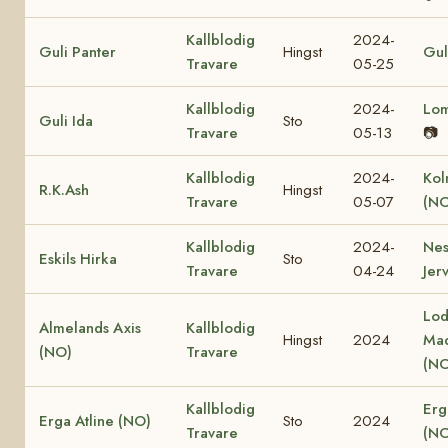
Kallblodig
2024-
Guli Panter
Hingst
Gul
Travare
05-25
Kallblodig
2024-
Lo
Guli Ida
Sto
Travare
05-13
📷
Kallblodig
2024-
Kol
R.K.Ash
Hingst
Travare
05-07
(NO
Kallblodig
2024-
Nes
Eskils Hirka
Sto
Travare
04-24
Jer
Lod
Almelands Axis
Kallblodig
Hingst
2024
Ma
(NO)
Travare
(NO
Kallblodig
Erg
Erga Atline (NO)
Sto
2024
Travare
(NO