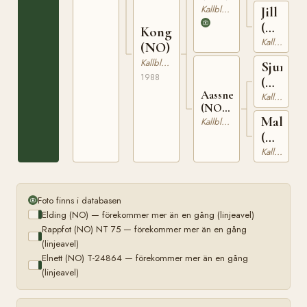
Kallblodig Travare
Jill
(NO)
Kongsflya
T-
Kallblodig Travare
(NO)
23077
Kallblodig Travare
Sjur
1988
(NO)
Aassnella
T-
Kallblodig Travare
(NO)
284
Malli
T-
Kallblodig Travare
23582
(NO)
T-
Kallblodig Travare
1347
Foto finns i databasen
Elding (NO) — förekommer mer än en gång (linjeavel)
Rappfot (NO) NT 75 — förekommer mer än en gång
(linjeavel)
Elnett (NO) T-24864 — förekommer mer än en gång
(linjeavel)