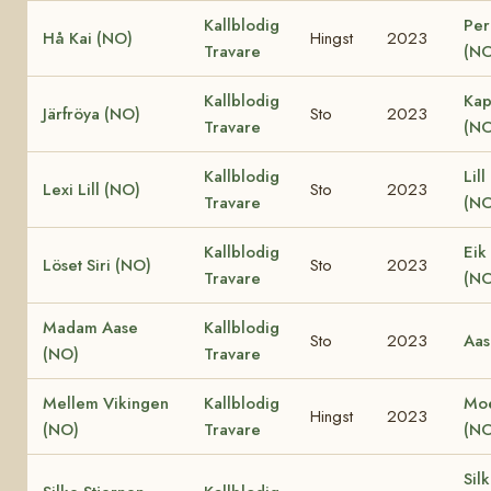
Kallblodig
Per
Hå Kai (NO)
Hingst
2023
Travare
(NO
Kallblodig
Kap
Järfröya (NO)
Sto
2023
Travare
(NO
Kallblodig
Lill
Lexi Lill (NO)
Sto
2023
Travare
(NO
Kallblodig
Eik
Löset Siri (NO)
Sto
2023
Travare
(NO
Madam Aase
Kallblodig
Sto
2023
Aas
(NO)
Travare
Mellem Vikingen
Kallblodig
Moe
Hingst
2023
(NO)
Travare
(NO
Sil