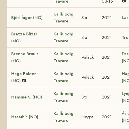
Travare
03-15
📷
Kallblodig
Björlifager (NO)
Sto
2021
Lax
Travare
Brazze Blizzi
Kallblodig
Sto
2021
Tro
(NO)
Travare
Brenne Brutus
Kallblodig
Dra
Valack
2021
(NO)
Travare
(NO
Hage Balder
Kallblodig
Hag
Valack
2021
(NO)
📷
Travare
(NO
Kallblodig
Lyn
Hansine S. (NO)
Sto
2021
Travare
(NO
Kallblodig
Åsr
Haseth'n (NO)
Hingst
2021
Travare
(NO