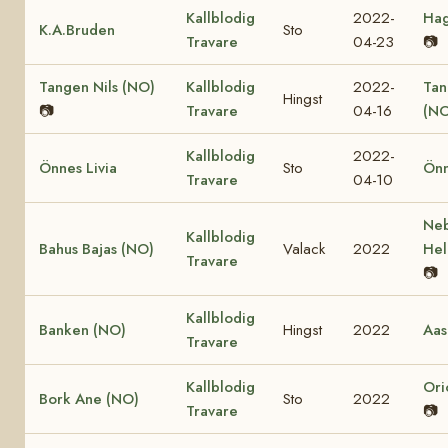
Kallblodig
2022-
Hag
K.A.Bruden
Sto
Travare
04-23
📷
Tangen Nils (NO)
Kallblodig
2022-
Tan
Hingst
📷
Travare
04-16
(NO
Kallblodig
2022-
Önnes Livia
Sto
Önn
Travare
04-10
Ne
Kallblodig
Bahus Bajas (NO)
Valack
2022
Hel
Travare
📷
Kallblodig
Banken (NO)
Hingst
2022
Aas
Travare
Kallblodig
Ori
Bork Ane (NO)
Sto
2022
Travare
📷