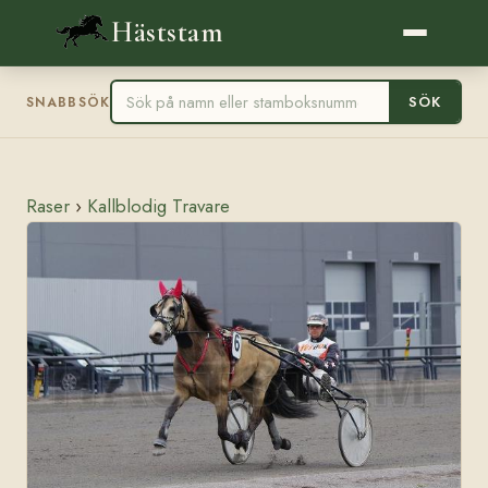
Häststam
SÖK
SNABBSÖK
Raser
›
Kallblodig Travare