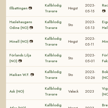
Kallblodig
2023-
Rac
Illbattingen
📷
Hingst
Travare
05-15
📷
Haslehaugens
Kallblodig
2023-
Eig
Sto
Odine (NO)
📷
Travare
05-13
Hel
Kallblodig
2023-
Minell (NO)
📷
Hingst
Min
Travare
05-11
Förlands Lilja
Kallblodig
2023-
För
Sto
(NO)
📷
Travare
05-01
Fak
Kallblodig
2023-
Bok
Maiken W.F.
📷
Sto
Travare
03-26
(NO
Kallblodig
Vig
Ask (NO)
Valack
2023
Travare
(NO
Kallblodig
Bre