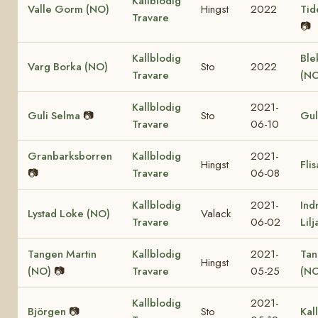
Kallblodig
Valle Gorm (NO)
Hingst
2022
Tid
Travare
📷
Kallblodig
Ble
Varg Borka (NO)
Sto
2022
Travare
(NO
Kallblodig
2021-
Guli Selma
📷
Sto
Gul
Travare
06-10
Granbarksborren
Kallblodig
2021-
Hingst
Fli
📷
Travare
06-08
Kallblodig
2021-
Ind
Lystad Loke (NO)
Valack
Travare
06-02
Lil
Tangen Martin
Kallblodig
2021-
Tan
Hingst
(NO)
📷
Travare
05-25
(NO
Kallblodig
2021-
Björgen
📷
Sto
Kal