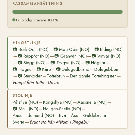
RASSAMMANSÄTTNING
Kallblodig Travare 100 %
HINGSTLINJE
📷
Bork Odin (NO)
📷
Moe Odin (NO)
📷
Elding (NO)
—
—
📷
Rappfot (NO)
📷
Granvar (NO)
📷
Vinvar (NO)
—
—
—
📷
Stegg (NO)
📷
Trygve (NO)
📷
Högnar
—
—
—
—
📷
Högne
📷
Kåre
📷
Dalegudbrand
Dölegubben
—
—
—
📷
Sterkoder
Toftebrun
Den gamle Toftehingsten
—
—
—
—
Hingst från Tofte i Dovre
STOLINJE
Pålsflya (NO)
Kongsflya (NO)
Aassnella (NO)
—
—
—
📷
Malli (NO)
Haugan-Snella (NO)
—
—
Aase-Tidemand (NO)
Eva
Åse
Galdebruna
—
—
—
—
Svarta
Brunt sto från Mälum i Ringebu
—