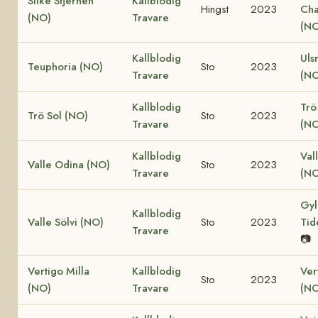
Silke Stjernen
Kallblodig
Hingst
2023
Cha
(NO)
Travare
(NO
Kallblodig
Uls
Teuphoria (NO)
Sto
2023
Travare
(NO
Kallblodig
Trö
Trö Sol (NO)
Sto
2023
Travare
(NO
Kallblodig
Val
Valle Odina (NO)
Sto
2023
Travare
(NO
Gyl
Kallblodig
Valle Sölvi (NO)
Sto
2023
Tid
Travare
📷
Vertigo Milla
Kallblodig
Ver
Sto
2023
(NO)
Travare
(NO