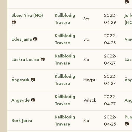
📷
Skeie Ylva (NO)
Kallblodig
2022-
Jer
Sto
📷
Travare
04-29
(NO
Kallblodig
2022-
Edes Jänta
📷
Sto
Vin
Travare
04-28
Kallblodig
2022-
Läckra Louise
📷
Sto
Läc
Travare
04-27
Kallblodig
2022-
Ängsrask
📷
Hingst
Äng
Travare
04-27
Kallblodig
2022-
Ängsvide
📷
Valack
Äng
Travare
04-27
Kallblodig
2022-
Pum
Bork Jerva
Sto
Travare
04-25
📷