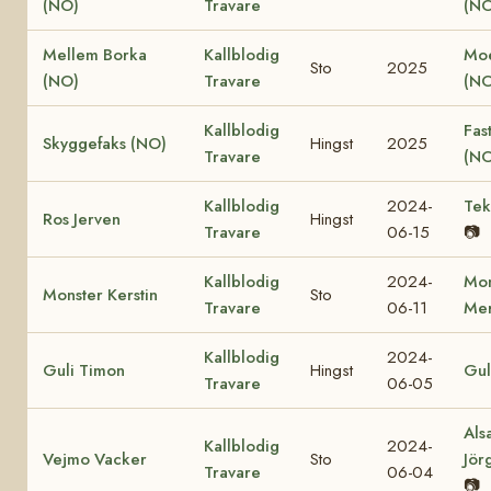
(NO)
Travare
(NO
Mellem Borka
Kallblodig
Moe
Sto
2025
(NO)
Travare
(NO
Kallblodig
Fas
Skyggefaks (NO)
Hingst
2025
Travare
(NO
Kallblodig
2024-
Tek
Ros Jerven
Hingst
Travare
06-15
📷
Kallblodig
2024-
Mon
Monster Kerstin
Sto
Travare
06-11
Mer
Kallblodig
2024-
Guli Timon
Hingst
Gul
Travare
06-05
Als
Kallblodig
2024-
Vejmo Vacker
Sto
Jör
Travare
06-04
📷