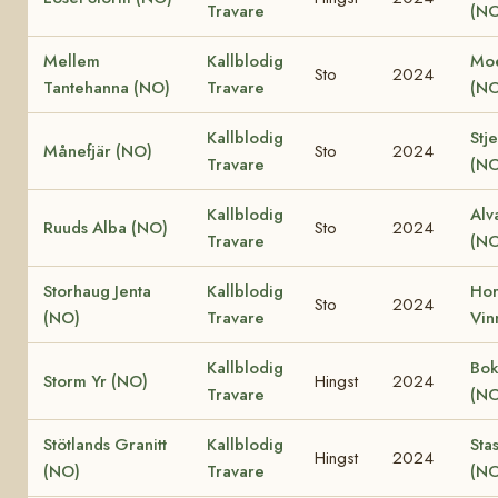
Travare
(NO
Mellem
Kallblodig
Moe
Sto
2024
Tantehanna (NO)
Travare
(NO
Kallblodig
Stj
Månefjär (NO)
Sto
2024
Travare
(NO
Kallblodig
Alv
Ruuds Alba (NO)
Sto
2024
Travare
(NO
Storhaug Jenta
Kallblodig
Ho
Sto
2024
(NO)
Travare
Vin
Kallblodig
Bok
Storm Yr (NO)
Hingst
2024
Travare
(NO
Stötlands Granitt
Kallblodig
Sta
Hingst
2024
(NO)
Travare
(NO