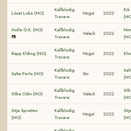
Kallblodig
Eik
Löset Loke (NO)
Hingst
2022
Travare
(NO
Nolle Ö.K. (NO)
Kallblodig
Nim
Valack
2022
📷
Travare
(NO
Kallblodig
Rapp Elding (NO)
Hingst
2022
Eli
Travare
Kallblodig
Sal
Salte Perla (NO)
Sto
2022
Travare
(NO
Kallblodig
Sil
Silke Odin (NO)
Valack
2022
Travare
(NO
Sitje Spretten
Kallblodig
Sitj
Hingst
2022
(NO)
Travare
(NO
Kallblodig