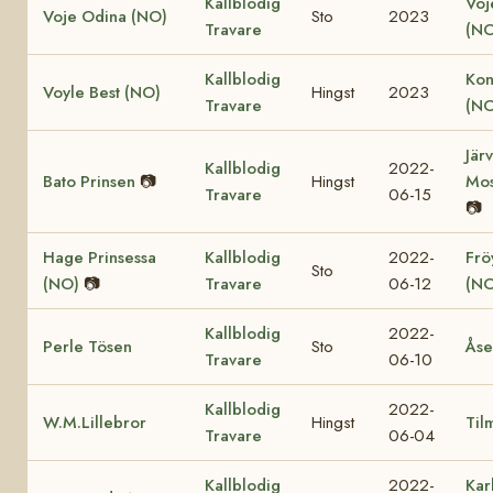
Kallblodig
Voj
Voje Odina (NO)
Sto
2023
Travare
(NO
Kallblodig
Kon
Voyle Best (NO)
Hingst
2023
Travare
(NO
Jär
Kallblodig
2022-
Bato Prinsen
📷
Hingst
Mos
Travare
06-15
📷
Hage Prinsessa
Kallblodig
2022-
Fröy
Sto
(NO)
📷
Travare
06-12
(NO
Kallblodig
2022-
Perle Tösen
Sto
Åse
Travare
06-10
Kallblodig
2022-
W.M.Lillebror
Hingst
Til
Travare
06-04
Kallblodig
2022-
Kar