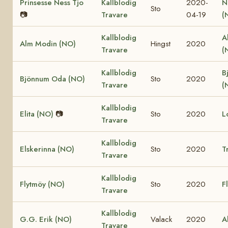
Prinsesse Ness Tjo
Kallblodig
2020-
N
Sto
📷
Travare
04-19
(
Kallblodig
A
Alm Modin (NO)
Hingst
2020
Travare
(
Kallblodig
B
Bjönnum Oda (NO)
Sto
2020
Travare
(
Kallblodig
Elita (NO)
📷
Sto
2020
L
Travare
Kallblodig
Elskerinna (NO)
Sto
2020
T
Travare
Kallblodig
Flytmöy (NO)
Sto
2020
F
Travare
Kallblodig
G.G. Erik (NO)
Valack
2020
A
Travare