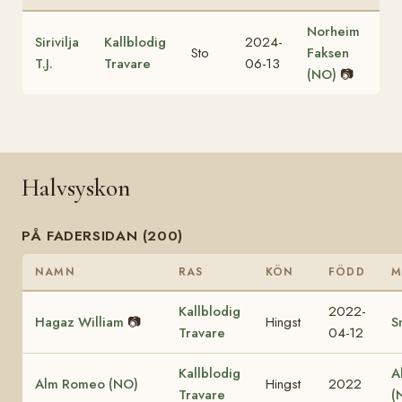
Norheim
Sirivilja
Kallblodig
2024-
Sto
Faksen
T.J.
Travare
06-13
(NO)
📷
Halvsyskon
PÅ FADERSIDAN (200)
NAMN
RAS
KÖN
FÖDD
M
Kallblodig
2022-
Hagaz William
📷
Hingst
S
Travare
04-12
Kallblodig
A
Alm Romeo (NO)
Hingst
2022
Travare
(