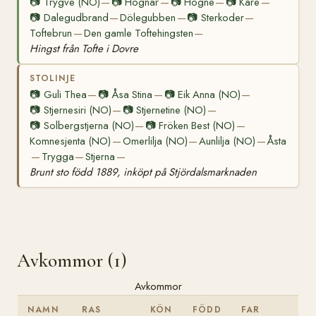
📷
Trygve (NO)
📷
Högnar
📷
Högne
📷
Kåre
—
—
—
—
📷
Dalegudbrand
Dölegubben
📷
Sterkoder
—
—
—
Toftebrun
Den gamle Toftehingsten
—
—
Hingst från Tofte i Dovre
STOLINJE
📷
Guli Thea
📷
Åsa Stina
📷
Eik Anna (NO)
—
—
—
📷
Stjernesiri (NO)
📷
Stjernetine (NO)
—
—
📷
Solbergstjerna (NO)
📷
Fröken Best (NO)
—
—
Komnesjenta (NO)
Omerlilja (NO)
Aunlilja (NO)
Åsta
—
—
—
Trygga
Stjerna
—
—
—
Brunt sto född 1889, inköpt på Stjördalsmarknaden
Avkommor (1)
Avkommor
NAMN
RAS
KÖN
FÖDD
FAR