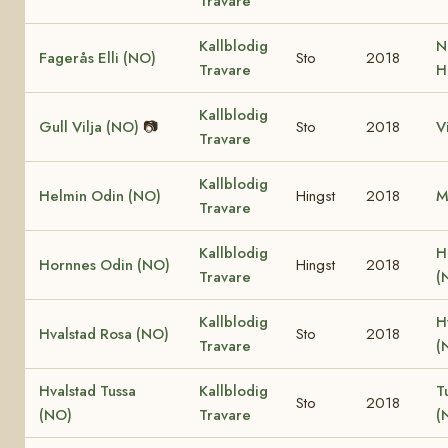
Travare
Kallblodig
N
Fagerås Elli (NO)
Sto
2018
Travare
H
Kallblodig
Gull Vilja (NO)
📷
Sto
2018
V
Travare
Kallblodig
Helmin Odin (NO)
Hingst
2018
M
Travare
Kallblodig
H
Hornnes Odin (NO)
Hingst
2018
Travare
(
Kallblodig
H
Hvalstad Rosa (NO)
Sto
2018
Travare
(
Hvalstad Tussa
Kallblodig
T
Sto
2018
(NO)
Travare
(