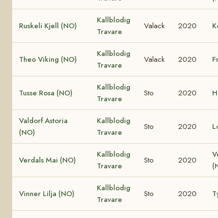
Kallblodig
Ruskeli Kjell (NO)
Valack
2020
K
Travare
Kallblodig
Theo Viking (NO)
Valack
2020
F
Travare
Kallblodig
Tusse Rosa (NO)
Sto
2020
H
Travare
Valdorf Astoria
Kallblodig
Sto
2020
L
(NO)
Travare
Kallblodig
V
Verdals Mai (NO)
Sto
2020
Travare
(
Kallblodig
Vinner Lilja (NO)
Sto
2020
T
Travare