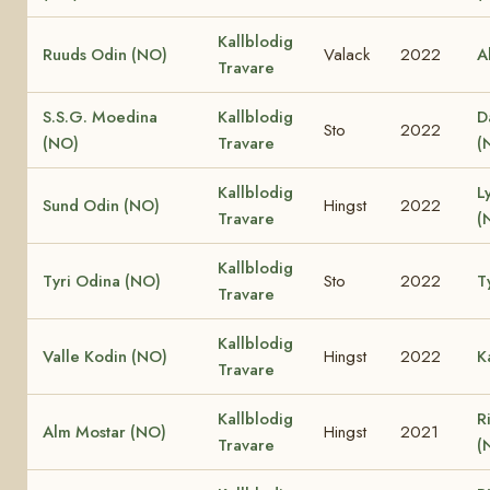
Kallblodig
Ruuds Odin (NO)
Valack
2022
A
Travare
S.S.G. Moedina
Kallblodig
D
Sto
2022
(NO)
Travare
(
Kallblodig
L
Sund Odin (NO)
Hingst
2022
Travare
(
Kallblodig
Tyri Odina (NO)
Sto
2022
T
Travare
Kallblodig
Valle Kodin (NO)
Hingst
2022
K
Travare
Kallblodig
R
Alm Mostar (NO)
Hingst
2021
Travare
(