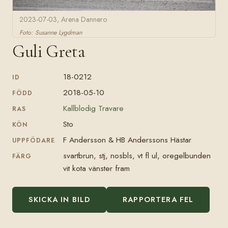
2023-07-03, Arena Dannero
Foto: Susanne Lygdman
Guli Greta
18-0212
ID
2018-05-10
FÖDD
Kallblodig Travare
RAS
Sto
KÖN
F Andersson & HB Anderssons Hästar
UPPFÖDARE
svartbrun, stj, nosbls, vt fl ul, oregelbunden
FÄRG
vit kota vänster fram
SKICKA IN BILD
RAPPORTERA FEL