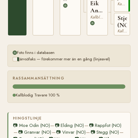
Eik
Kallblodig Travare
Anna
(NO)
Kallblodig Travare
Stjernes
(NO)
Kallblodig Travare
Foto finns i databasen
Järvsöfaks — förekommer mer än en gång (linjeavel)
RASSAMMANSÄTTNING
Kallblodig Travare 100 %
HINGSTLINJE
📷
Moe Odin (NO)
📷
Elding (NO)
📷
Rappfot (NO)
—
—
📷
Granvar (NO)
📷
Vinvar (NO)
📷
Stegg (NO)
—
—
—
—