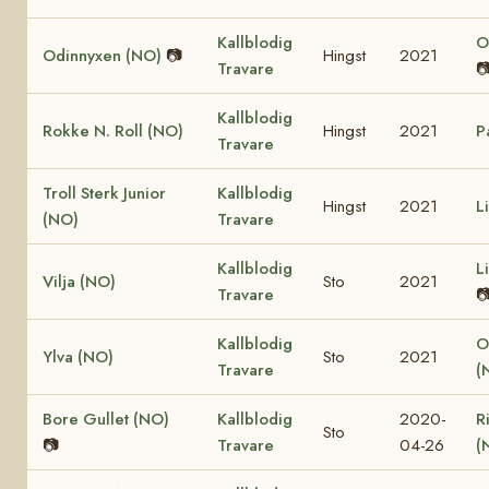
Kallblodig
O
Odinnyxen (NO)
📷
Hingst
2021
Travare

Kallblodig
Rokke N. Roll (NO)
Hingst
2021
P
Travare
Troll Sterk Junior
Kallblodig
Hingst
2021
L
(NO)
Travare
Kallblodig
L
Vilja (NO)
Sto
2021
Travare

Kallblodig
O
Ylva (NO)
Sto
2021
Travare
(
Bore Gullet (NO)
Kallblodig
2020-
R
Sto
📷
Travare
04-26
(