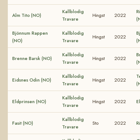
Kallblodig
R
Alm Tito (NO)
Hingst
2022
Travare
(
Bjönnum Rappen
Kallblodig
B
Hingst
2022
(NO)
Travare
(
Kallblodig
B
Brenne Barsk (NO)
Hingst
2022
Travare
(
Kallblodig
T
Eidsnes Odin (NO)
Hingst
2022
Travare
(
Kallblodig
Eldprinsen (NO)
Hingst
2022
E
Travare
Kallblodig
Fasit (NO)
Sto
2022
R
Travare