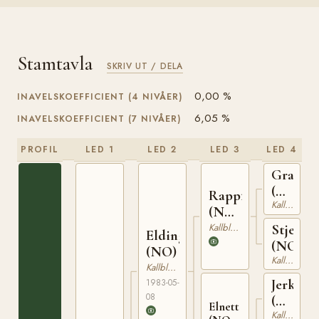
Stamtavla
SKRIV UT / DELA
0,00 %
INAVELSKOEFFICIENT (4 NIVÅER)
6,05 %
INAVELSKOEFFICIENT (7 NIVÅER)
PROFIL
LED 1
LED 2
LED 3
LED 4
Granva
(NO)
Rappfot
Kallblodig Travare
NT
(NO)
52
NT
Kallblodig Travare
Stjernef
Elding
75
(NO)
(NO)
Kallblodig Travare
Kallblodig Travare
Jerker
1983-05-
08
(NO)
Elnett
Kallblodig Travare
NT