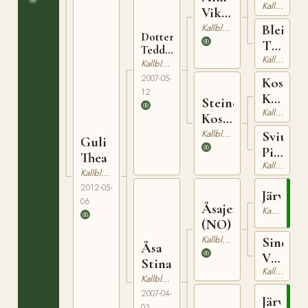
Kallblodig Travare
(NO)
Viktor
(NO)
Kallblodig Travare
Bleikli
Dotterud
Terna
Teddy
Kallblodig Travare
(NO)
(NO)
Kallblodig Travare
2007-05-
Kos
12
Knekte
Steine
Kallblodig Travare
(NO)
Koso
(NO)
Kallblodig Travare
Sviund
Guli
Pila
Thea
Kallblodig Travare
(NO)
Kallblodig Travare
2012-05-
Järvsöfa
06
Åsajerven
Kallblodig Travare
(NO)
Kallblodig Travare
Sindy
Åsa
Vinter
Stina
Kallblodig Travare
(NO)
Kallblodig Travare
2007-04-
Järvsöfa
03