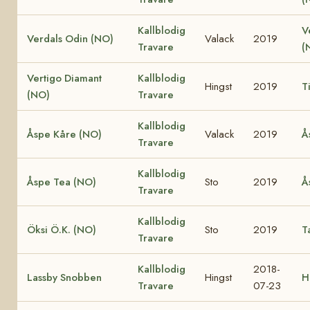
Kallblodig
V
Verdals Odin (NO)
Valack
2019
Travare
(
Vertigo Diamant
Kallblodig
Hingst
2019
T
(NO)
Travare
Kallblodig
Åspe Kåre (NO)
Valack
2019
Å
Travare
Kallblodig
Åspe Tea (NO)
Sto
2019
Å
Travare
Kallblodig
Öksi Ö.K. (NO)
Sto
2019
T
Travare
Kallblodig
2018-
Lassby Snobben
Hingst
H
Travare
07-23