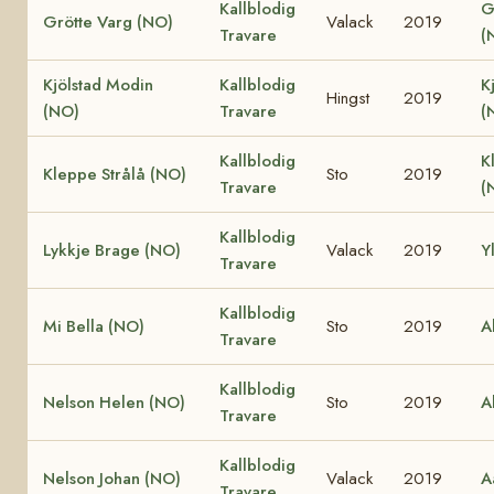
Kallblodig
G
Grötte Varg (NO)
Valack
2019
Travare
(
Kjölstad Modin
Kallblodig
K
Hingst
2019
(NO)
Travare
(
Kallblodig
K
Kleppe Strålå (NO)
Sto
2019
Travare
(
Kallblodig
Lykkje Brage (NO)
Valack
2019
Y
Travare
Kallblodig
Mi Bella (NO)
Sto
2019
A
Travare
Kallblodig
Nelson Helen (NO)
Sto
2019
A
Travare
Kallblodig
Nelson Johan (NO)
Valack
2019
A
Travare