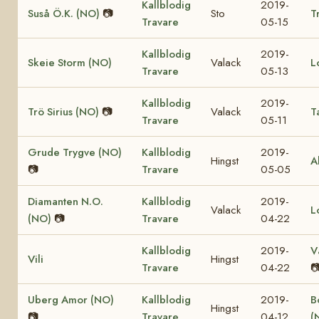
Kallblodig
2019-
Suså Ö.K. (NO)
📷
Sto
T
Travare
05-15
Kallblodig
2019-
Skeie Storm (NO)
Valack
L
Travare
05-13
Kallblodig
2019-
Trö Sirius (NO)
📷
Valack
T
Travare
05-11
Grude Trygve (NO)
Kallblodig
2019-
Hingst
A
📷
Travare
05-05
Diamanten N.O.
Kallblodig
2019-
Valack
L
(NO)
📷
Travare
04-22
Kallblodig
2019-
V
Vili
Hingst
Travare
04-22

Uberg Amor (NO)
Kallblodig
2019-
B
Hingst
📷
Travare
04-12
(