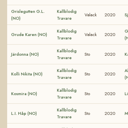
Grislegutten G.L.
Kallblodig
Valack
2020
Sj
(NO)
Travare
Kallblodig
G
Grude Karen (NO)
Valack
2020
Travare
(
Kallblodig
Järdonna (NO)
Sto
2020
K
Travare
Kallblodig
A
Kolli Nikita (NO)
Sto
2020
Travare
(
Kallblodig
Kosmira (NO)
Sto
2020
L
Travare
Kallblodig
L.I. Håp (NO)
Sto
2020
M
Travare