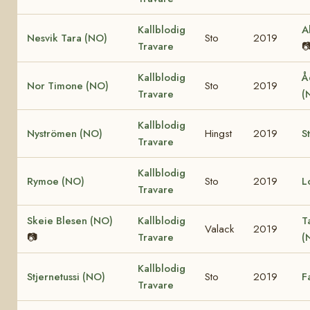
Kallblodig
A
Nesvik Tara (NO)
Sto
2019
Travare

Kallblodig
Å
Nor Timone (NO)
Sto
2019
Travare
(
Kallblodig
Nyströmen (NO)
Hingst
2019
S
Travare
Kallblodig
Rymoe (NO)
Sto
2019
L
Travare
Skeie Blesen (NO)
Kallblodig
T
Valack
2019
📷
Travare
(
Kallblodig
Stjernetussi (NO)
Sto
2019
F
Travare