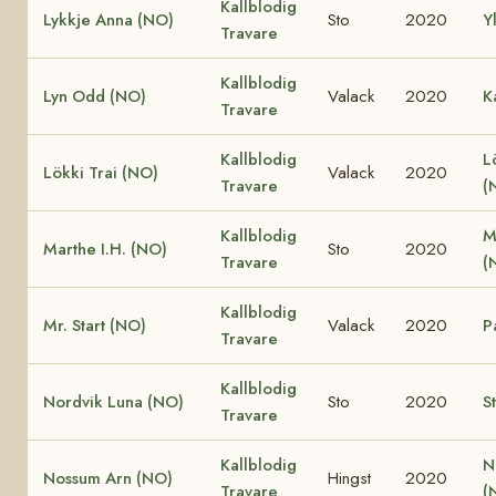
Kallblodig
Lykkje Anna (NO)
Sto
2020
Y
Travare
Kallblodig
Lyn Odd (NO)
Valack
2020
K
Travare
Kallblodig
L
Lökki Trai (NO)
Valack
2020
Travare
(
Kallblodig
M
Marthe I.H. (NO)
Sto
2020
Travare
(
Kallblodig
Mr. Start (NO)
Valack
2020
P
Travare
Kallblodig
Nordvik Luna (NO)
Sto
2020
S
Travare
Kallblodig
N
Nossum Arn (NO)
Hingst
2020
Travare
(