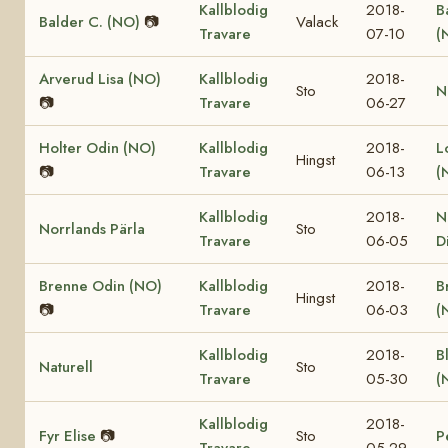
Kallblodig
2018-
B
Balder C. (NO)
📷
Valack
Travare
07-10
(
Arverud Lisa (NO)
Kallblodig
2018-
Sto
N
📷
Travare
06-27
Holter Odin (NO)
Kallblodig
2018-
L
Hingst
📷
Travare
06-13
(
Kallblodig
2018-
N
Norrlands Pärla
Sto
Travare
06-05
D
Brenne Odin (NO)
Kallblodig
2018-
B
Hingst
📷
Travare
06-03
(
Kallblodig
2018-
B
Naturell
Sto
Travare
05-30
(
Kallblodig
2018-
Fyr Elise
📷
Sto
P
Travare
05-29