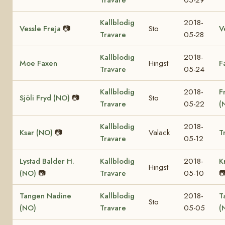
Kallblodig
2018-
Vessle Freja
📷
Sto
V
Travare
05-28
Kallblodig
2018-
Moe Faxen
Hingst
F
Travare
05-24
Kallblodig
2018-
F
Sjöli Fryd (NO)
📷
Sto
Travare
05-22
(
Kallblodig
2018-
Ksar (NO)
📷
Valack
T
Travare
05-12
Lystad Balder H.
Kallblodig
2018-
K
Hingst
(NO)
📷
Travare
05-10

Tangen Nadine
Kallblodig
2018-
T
Sto
(NO)
Travare
05-05
(