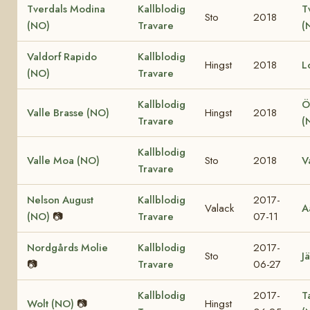
Tverdals Modina
Kallblodig
T
Sto
2018
(NO)
Travare
(
Valdorf Rapido
Kallblodig
Hingst
2018
L
(NO)
Travare
Kallblodig
Ö
Valle Brasse (NO)
Hingst
2018
Travare
(
Kallblodig
Valle Moa (NO)
Sto
2018
V
Travare
Nelson August
Kallblodig
2017-
Valack
A
(NO)
📷
Travare
07-11
Nordgårds Molie
Kallblodig
2017-
Sto
Jä
📷
Travare
06-27
Kallblodig
2017-
T
Wolt (NO)
📷
Hingst