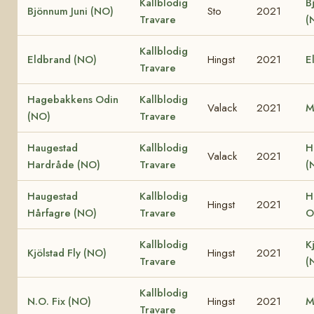
Kallblodig
B
Bjönnum Juni (NO)
Sto
2021
Travare
(
Kallblodig
Eldbrand (NO)
Hingst
2021
E
Travare
Hagebakkens Odin
Kallblodig
Valack
2021
M
(NO)
Travare
Haugestad
Kallblodig
H
Valack
2021
Hardråde (NO)
Travare
(
Haugestad
Kallblodig
H
Hingst
2021
Hårfagre (NO)
Travare
O
Kallblodig
K
Kjölstad Fly (NO)
Hingst
2021
Travare
(
Kallblodig
N.O. Fix (NO)
Hingst
2021
M
Travare