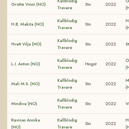
Kallblodig
G
Grötte Vinni (NO)
Sto
2022
Travare
(
Kallblodig
H
H.B. Makita (NO)
Sto
2022
Travare
(
Kallblodig
Hvatt Vilja (NO)
Sto
2022
S
Travare
Kallblodig
Ö
L.I. Anton (NO)
Hingst
2022
Travare
(
Kallblodig
M
Mali M.S. (NO)
Sto
2022
Travare
(
Kallblodig
Mindiva (NO)
Sto
2022
V
Travare
Ravinas Annika
Kallblodig
H
Sto
2022
(NO)
Travare
(