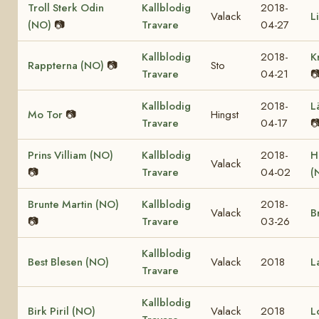
Troll Sterk Odin
Kallblodig
2018-
Valack
L
(NO)
📷
Travare
04-27
Kallblodig
2018-
K
Rappterna (NO)
📷
Sto
Travare
04-21

Kallblodig
2018-
L
Mo Tor
📷
Hingst
Travare
04-17

Prins Villiam (NO)
Kallblodig
2018-
H
Valack
📷
Travare
04-02
(
Brunte Martin (NO)
Kallblodig
2018-
Valack
B
📷
Travare
03-26
Kallblodig
Best Blesen (NO)
Valack
2018
L
Travare
Kallblodig
Birk Piril (NO)
Valack
2018
L