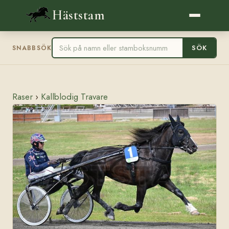
Häststam
SÖK
SNABBSÖK
Raser
›
Kallblodig Travare