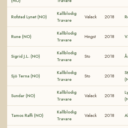
(NO)
Travare
Kallblodig
Rofstad Lynet (NO)
Valack
2018
R
Travare
Kallblodig
Rune (NO)
Hingst
2018
V
Travare
Kallblodig
Sigrid J.L. (NO)
Sto
2018
Å
Travare
Kallblodig
S
Sjö Terna (NO)
Sto
2018
Travare
(
Kallblodig
L
Sundar (NO)
Valack
2018
Travare
(
Kallblodig
Tamos Raffi (NO)
Valack
2018
A
Travare