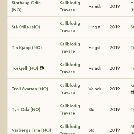
Storhaug Odin
Kallblodig
H
Valack
2019
(NO)
Travare
(
Kallblodig
Stå Stille (NO)
Hingst
2019
S
Travare
Kallblodig
Tin Kjapp (NO)
Hingst
2019
T
Travare
Kallblodig
Torkjell (NO)
📷
Valack
2019
T
Travare
Kallblodig
K
Troll Svarten (NO)
Valack
2019
Travare

Kallblodig
Tyri Oda (NO)
Sto
2019
T
Travare
Kallblodig
M
Varbergs Tina (NO)
Sto
2019
Travare
(