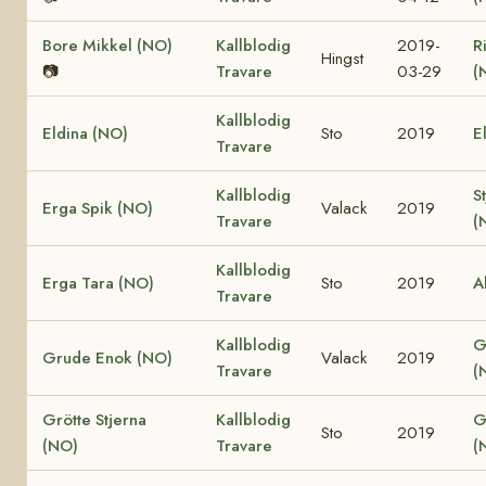
Bore Mikkel (NO)
Kallblodig
2019-
R
Hingst
📷
Travare
03-29
(
Kallblodig
Eldina (NO)
Sto
2019
E
Travare
Kallblodig
S
Erga Spik (NO)
Valack
2019
Travare
(
Kallblodig
Erga Tara (NO)
Sto
2019
A
Travare
Kallblodig
G
Grude Enok (NO)
Valack
2019
Travare
(
Grötte Stjerna
Kallblodig
G
Sto
2019
(NO)
Travare
(