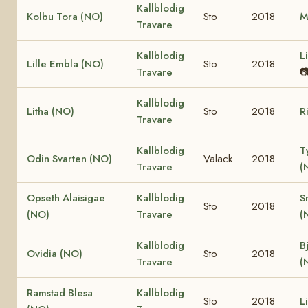
Kallblodig
Kolbu Tora (NO)
Sto
2018
M
Travare
Kallblodig
L
Lille Embla (NO)
Sto
2018
Travare

Kallblodig
Litha (NO)
Sto
2018
R
Travare
Kallblodig
T
Odin Svarten (NO)
Valack
2018
Travare
(
Opseth Alaisigae
Kallblodig
S
Sto
2018
(NO)
Travare
(
Kallblodig
B
Ovidia (NO)
Sto
2018
Travare
(
Ramstad Blesa
Kallblodig
Sto
2018
L