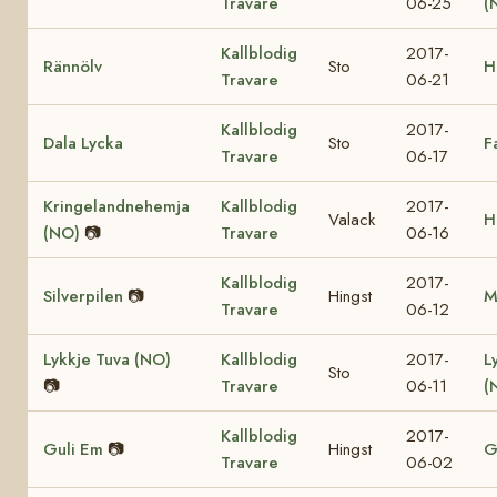
Travare
06-25
(
Kallblodig
2017-
Rännölv
Sto
H
Travare
06-21
Kallblodig
2017-
Dala Lycka
Sto
F
Travare
06-17
Kringelandnehemja
Kallblodig
2017-
Valack
H
(NO)
📷
Travare
06-16
Kallblodig
2017-
Silverpilen
📷
Hingst
M
Travare
06-12
Lykkje Tuva (NO)
Kallblodig
2017-
L
Sto
📷
Travare
06-11
(
Kallblodig
2017-
Guli Em
📷
Hingst
G
Travare
06-02