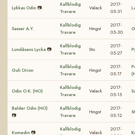
Kallblodig
2017-
Lykkas Odin
📷
Valack
L
Travare
05-31
Kallblodig
2017-
Sasser A.Y.
Hingst
G
Travare
05-30
Kallblodig
2017-
Lundåsens Lycka
📷
Sto
P
Travare
05-27
Kallblodig
2017-
P
Guli Orion
Hingst
Travare
05-17
(
Kallblodig
2017-
Odin O.K. (NO)
Valack
S
Travare
05-15
Balder Odin (NO)
Kallblodig
2017-
Hingst
S
📷
Travare
05-12
Kallblodig
2017-
Komedin
📷
Valack
K