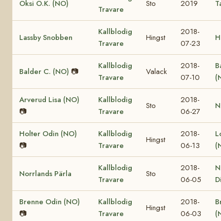
Öksi Ö.K. (NO)
Sto
2019
T
Travare
Kallblodig
2018-
Lassby Snobben
Hingst
H
Travare
07-23
Kallblodig
2018-
B
Balder C. (NO)
📷
Valack
Travare
07-10
(
Arverud Lisa (NO)
Kallblodig
2018-
Sto
N
📷
Travare
06-27
Holter Odin (NO)
Kallblodig
2018-
L
Hingst
📷
Travare
06-13
(
Kallblodig
2018-
N
Norrlands Pärla
Sto
Travare
06-05
D
Brenne Odin (NO)
Kallblodig
2018-
B
Hingst
📷
Travare
06-03
(