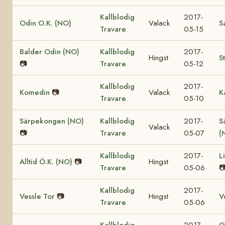
Kallblodig
2017-
Odin O.K. (NO)
Valack
S
Travare
05-15
Balder Odin (NO)
Kallblodig
2017-
Hingst
S
📷
Travare
05-12
Kallblodig
2017-
Komedin
📷
Valack
K
Travare
05-10
Särpekongen (NO)
Kallblodig
2017-
S
Valack
📷
Travare
05-07
(
Kallblodig
2017-
L
Alltid Ö.K. (NO)
📷
Hingst
Travare
05-06

Kallblodig
2017-
Vessle Tor
📷
Hingst
V
Travare
05-06
Kallblodig
2017-
G