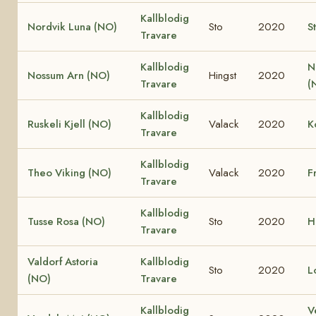
Kallblodig
Nordvik Luna (NO)
Sto
2020
S
Travare
Kallblodig
N
Nossum Arn (NO)
Hingst
2020
Travare
(
Kallblodig
Ruskeli Kjell (NO)
Valack
2020
K
Travare
Kallblodig
Theo Viking (NO)
Valack
2020
F
Travare
Kallblodig
Tusse Rosa (NO)
Sto
2020
H
Travare
Valdorf Astoria
Kallblodig
Sto
2020
L
(NO)
Travare
Kallblodig
V