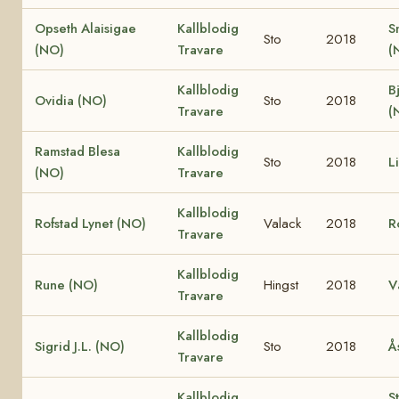
Opseth Alaisigae
Kallblodig
S
Sto
2018
(NO)
Travare
(
Kallblodig
B
Ovidia (NO)
Sto
2018
Travare
(
Ramstad Blesa
Kallblodig
Sto
2018
L
(NO)
Travare
Kallblodig
Rofstad Lynet (NO)
Valack
2018
R
Travare
Kallblodig
Rune (NO)
Hingst
2018
V
Travare
Kallblodig
Sigrid J.L. (NO)
Sto
2018
Å
Travare
Kallblodig
S