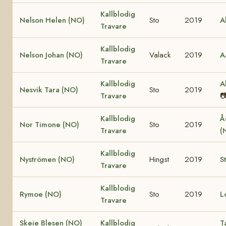
Kallblodig
Nelson Helen (NO)
Sto
2019
A
Travare
Kallblodig
Nelson Johan (NO)
Valack
2019
A
Travare
Kallblodig
A
Nesvik Tara (NO)
Sto
2019
Travare

Kallblodig
Å
Nor Timone (NO)
Sto
2019
Travare
(
Kallblodig
Nyströmen (NO)
Hingst
2019
S
Travare
Kallblodig
Rymoe (NO)
Sto
2019
L
Travare
Skeie Blesen (NO)
Kallblodig
T