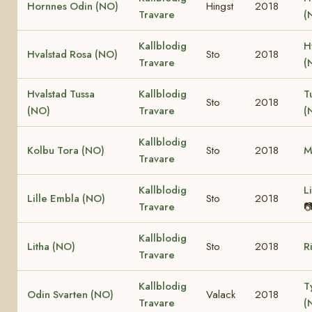
Hornnes Odin (NO)
Hingst
2018
Travare
(
Kallblodig
H
Hvalstad Rosa (NO)
Sto
2018
Travare
(
Hvalstad Tussa
Kallblodig
T
Sto
2018
(NO)
Travare
(
Kallblodig
Kolbu Tora (NO)
Sto
2018
M
Travare
Kallblodig
L
Lille Embla (NO)
Sto
2018
Travare

Kallblodig
Litha (NO)
Sto
2018
R
Travare
Kallblodig
T
Odin Svarten (NO)
Valack
2018
Travare
(