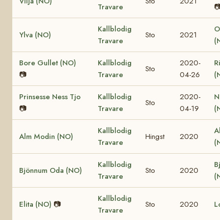
Vilja (NO)
Sto
2021
Travare

Kallblodig
O
Ylva (NO)
Sto
2021
Travare
(
Bore Gullet (NO)
Kallblodig
2020-
R
Sto
📷
Travare
04-26
(
Prinsesse Ness Tjo
Kallblodig
2020-
N
Sto
📷
Travare
04-19
(
Kallblodig
A
Alm Modin (NO)
Hingst
2020
Travare
(
Kallblodig
B
Bjönnum Oda (NO)
Sto
2020
Travare
(
Kallblodig
Elita (NO)
📷
Sto
2020
L
Travare