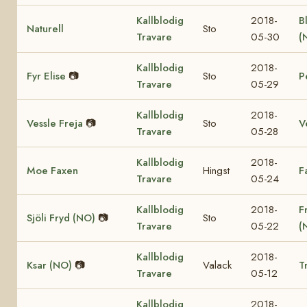
Kallblodig
2018-
B
Naturell
Sto
Travare
05-30
(
Kallblodig
2018-
Fyr Elise
📷
Sto
P
Travare
05-29
Kallblodig
2018-
Vessle Freja
📷
Sto
V
Travare
05-28
Kallblodig
2018-
Moe Faxen
Hingst
F
Travare
05-24
Kallblodig
2018-
F
Sjöli Fryd (NO)
📷
Sto
Travare
05-22
(
Kallblodig
2018-
Ksar (NO)
📷
Valack
T
Travare
05-12
Kallblodig
2018-