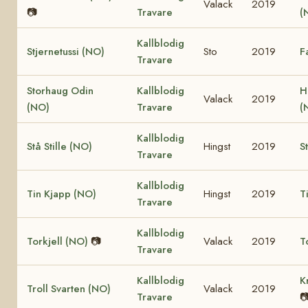
Valack
2019
📷
Travare
(
Kallblodig
Stjernetussi (NO)
Sto
2019
F
Travare
Storhaug Odin
Kallblodig
H
Valack
2019
(NO)
Travare
(
Kallblodig
Stå Stille (NO)
Hingst
2019
S
Travare
Kallblodig
Tin Kjapp (NO)
Hingst
2019
T
Travare
Kallblodig
Torkjell (NO)
📷
Valack
2019
T
Travare
Kallblodig
K
Troll Svarten (NO)
Valack
2019
Travare
