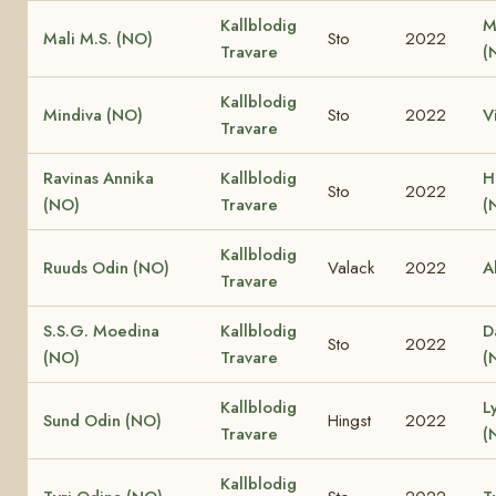
Kallblodig
M
Mali M.S. (NO)
Sto
2022
Travare
(
Kallblodig
Mindiva (NO)
Sto
2022
V
Travare
Ravinas Annika
Kallblodig
H
Sto
2022
(NO)
Travare
(
Kallblodig
Ruuds Odin (NO)
Valack
2022
A
Travare
S.S.G. Moedina
Kallblodig
D
Sto
2022
(NO)
Travare
(
Kallblodig
L
Sund Odin (NO)
Hingst
2022
Travare
(
Kallblodig