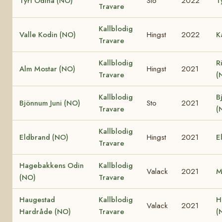
Tyri Odina (NO)
Sto
2022
T
Travare
Kallblodig
Valle Kodin (NO)
Hingst
2022
K
Travare
Kallblodig
R
Alm Mostar (NO)
Hingst
2021
Travare
(
Kallblodig
B
Bjönnum Juni (NO)
Sto
2021
Travare
(
Kallblodig
Eldbrand (NO)
Hingst
2021
E
Travare
Hagebakkens Odin
Kallblodig
Valack
2021
M
(NO)
Travare
Haugestad
Kallblodig
H
Valack
2021
Hardråde (NO)
Travare
(