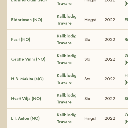
Travare
(
Kallblodig
Eldprinsen (NO)
Hingst
2022
E
Travare
Kallblodig
Fasit (NO)
Sto
2022
R
Travare
Kallblodig
G
Grötte Vinni (NO)
Sto
2022
Travare
(
Kallblodig
H
H.B. Makita (NO)
Sto
2022
Travare
(
Kallblodig
Hvatt Vilja (NO)
Sto
2022
S
Travare
Kallblodig
Ö
L.I. Anton (NO)
Hingst
2022
Travare
(