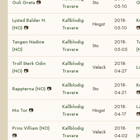
Guli Greta
📷
Sto
G
Travare
05-10
Lystad Balder H.
Kallblodig
2018-
K
Hingst
(NO)
📷
Travare
05-10

Tangen Nadine
Kallblodig
2018-
T
Sto
(NO)
Travare
05-05
(
Troll Sterk Odin
Kallblodig
2018-
Valack
L
(NO)
📷
Travare
04-27
Kallblodig
2018-
K
Rappterna (NO)
📷
Sto
Travare
04-21

Kallblodig
2018-
L
Mo Tor
📷
Hingst
Travare
04-17

Prins Villiam (NO)
Kallblodig
2018-
H
Valack
📷
Travare
04-02
(