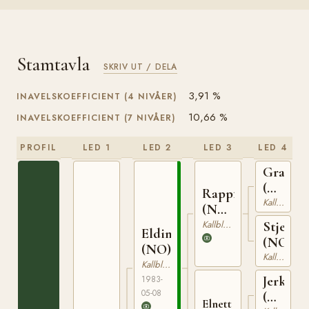
Stamtavla
SKRIV UT / DELA
3,91 %
INAVELSKOEFFICIENT (4 NIVÅER)
10,66 %
INAVELSKOEFFICIENT (7 NIVÅER)
PROFIL
LED 1
LED 2
LED 3
LED 4
Granva
(NO)
Rappfot
NT
Kallblodig Travare
(NO)
52
NT
Kallblodig Travare
Stjernef
Elding
75
(NO)
(NO)
Kallblodig Travare
Kallblodig Travare
Jerker
1983-
05-08
(NO)
Elnett