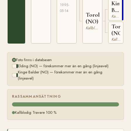
Kinge
1995-
Balder
05-14
Toroline
(NO)
Kallblodig Travare
(NO)
Torlan
Kallblodig Travare
(NO)
Kallblodig Travare
Foto finns i databasen
Elding (NO) — förekommer mer än en gång (linjeavel)
Kinge Balder (NO) — förekommer mer än en gång
(linjeavel)
RASSAMMANSÄTTNING
Kallblodig Travare 100 %