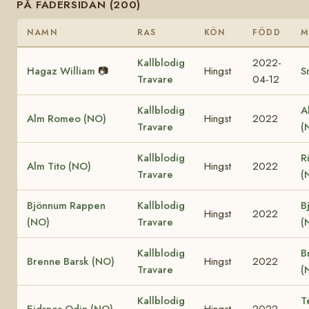
PÅ FADERSIDAN (200)
NAMN
RAS
KÖN
FÖDD
M
Kallblodig
2022-
Hagaz William
📷
Hingst
S
Travare
04-12
Kallblodig
A
Alm Romeo (NO)
Hingst
2022
Travare
(
Kallblodig
R
Alm Tito (NO)
Hingst
2022
Travare
(
Bjönnum Rappen
Kallblodig
B
Hingst
2022
(NO)
Travare
(
Kallblodig
B
Brenne Barsk (NO)
Hingst
2022
Travare
(
Kallblodig
T
Eidsnes Odin (NO)
Hingst
2022