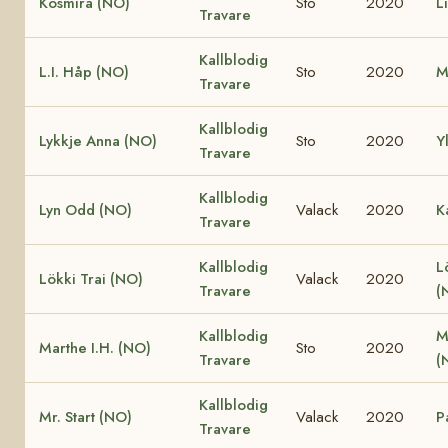
Kosmira (NO)
Sto
2020
L
Travare
Kallblodig
L.I. Håp (NO)
Sto
2020
M
Travare
Kallblodig
Lykkje Anna (NO)
Sto
2020
Y
Travare
Kallblodig
Lyn Odd (NO)
Valack
2020
K
Travare
Kallblodig
L
Lökki Trai (NO)
Valack
2020
Travare
(
Kallblodig
M
Marthe I.H. (NO)
Sto
2020
Travare
(
Kallblodig
Mr. Start (NO)
Valack
2020
P
Travare