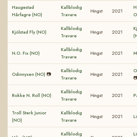
Haugestad
Kallblodig
H
Hingst
2021
Hårfagre (NO)
Travare
O
Kallblodig
K
Kjölstad Fly (NO)
Hingst
2021
Travare
(
Kallblodig
N.O. Fix (NO)
Hingst
2021
M
Travare
Kallblodig
O
Odinnyxen (NO)
📷
Hingst
2021
Travare

Kallblodig
Rokke N. Roll (NO)
Hingst
2021
P
Travare
Troll Sterk Junior
Kallblodig
Hingst
2021
L
(NO)
Travare
Kallblodig
L