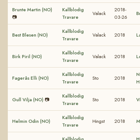
Brunte Martin (NO)
Kallblodig
2018-
Valack
B
📷
Travare
03-26
Kallblodig
Best Blesen (NO)
Valack
2018
L
Travare
Kallblodig
Birk Piril (NO)
Valack
2018
L
Travare
Kallblodig
N
Fagerås Elli (NO)
Sto
2018
Travare
H
Kallblodig
Gull Vilja (NO)
📷
Sto
2018
V
Travare
Kallblodig
Helmin Odin (NO)
Hingst
2018
M
Travare
Kallblodig
H