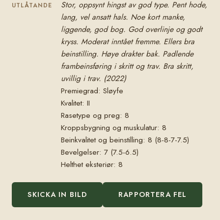
Stor, oppsynt hingst av god type. Pent hode,
UTLÅTANDE
lang, vel ansatt hals. Noe kort manke,
liggende, god bog. God overlinje og godt
kryss. Moderat inntået fremme. Ellers bra
beinstilling. Høye drakter bak. Padlende
frambeinsføring i skritt og trav. Bra skritt,
uvillig i trav. (2022)
Premiegrad: Sløyfe
Kvalitet: II
Rasetype og preg: 8
Kroppsbygning og muskulatur: 8
Beinkvalitet og beinstilling: 8 (8-8-7-7.5)
Bevelgelser: 7 (7.5-6.5)
Helthet eksteriør: 8
SKICKA IN BILD
RAPPORTERA FEL