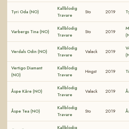
Kallblodig
Tyri Oda (NO)
Sto
2019
T
Travare
Kallblodig
M
Varbergs Tina (NO)
Sto
2019
Travare
(
Kallblodig
V
Verdals Odin (NO)
Valack
2019
Travare
(
Vertigo Diamant
Kallblodig
Hingst
2019
T
(NO)
Travare
Kallblodig
Åspe Kåre (NO)
Valack
2019
Å
Travare
Kallblodig
Åspe Tea (NO)
Sto
2019
Å
Travare
Kallblodig