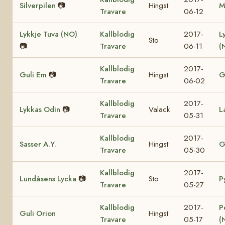
Silverpilen
📷
Hingst
M
Travare
06-12
Lykkje Tuva (NO)
Kallblodig
2017-
L
Sto
📷
Travare
06-11
(
Kallblodig
2017-
Guli Em
📷
Hingst
G
Travare
06-02
Kallblodig
2017-
Lykkas Odin
📷
Valack
L
Travare
05-31
Kallblodig
2017-
Sasser A.Y.
Hingst
G
Travare
05-30
Kallblodig
2017-
Lundåsens Lycka
📷
Sto
P
Travare
05-27
Kallblodig
2017-
P
Guli Orion
Hingst
Travare
05-17
(