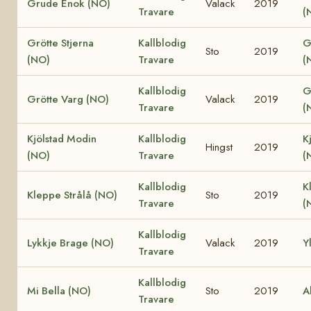
Grude Enok (NO)
Valack
2019
Travare
(
Grötte Stjerna
Kallblodig
G
Sto
2019
(NO)
Travare
(
Kallblodig
G
Grötte Varg (NO)
Valack
2019
Travare
(
Kjölstad Modin
Kallblodig
K
Hingst
2019
(NO)
Travare
(
Kallblodig
K
Kleppe Strålå (NO)
Sto
2019
Travare
(
Kallblodig
Lykkje Brage (NO)
Valack
2019
Y
Travare
Kallblodig
Mi Bella (NO)
Sto
2019
A
Travare