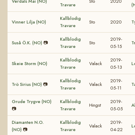
Verdals Mai (NO)
Sto
2020
Travare
(
Kallblodig
Vinner Lilja (NO)
Sto
2020
T
Travare
Kallblodig
2019-
Suså Ö.K. (NO)
📷
Sto
T
Travare
05-15
Kallblodig
2019-
Skeie Storm (NO)
Valack
L
Travare
05-13
Kallblodig
2019-
Trö Sirius (NO)
📷
Valack
T
Travare
05-11
Grude Trygve (NO)
Kallblodig
2019-
Hingst
A
📷
Travare
05-05
Diamanten N.O.
Kallblodig
2019-
Valack
L
(NO)
📷
Travare
04-22