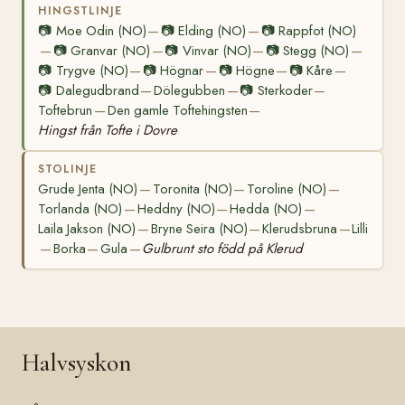
HINGSTLINJE
📷
Moe Odin (NO)
📷
Elding (NO)
📷
Rappfot (NO)
—
—
📷
Granvar (NO)
📷
Vinvar (NO)
📷
Stegg (NO)
—
—
—
—
📷
Trygve (NO)
📷
Högnar
📷
Högne
📷
Kåre
—
—
—
—
📷
Dalegudbrand
Dölegubben
📷
Sterkoder
—
—
—
Toftebrun
Den gamle Toftehingsten
—
—
Hingst från Tofte i Dovre
STOLINJE
Grude Jenta (NO)
Toronita (NO)
Toroline (NO)
—
—
—
Torlanda (NO)
Heddny (NO)
Hedda (NO)
—
—
—
Laila Jakson (NO)
Bryne Seira (NO)
Klerudsbruna
Lilli
—
—
—
Borka
Gula
Gulbrunt sto född på Klerud
—
—
—
Halvsyskon