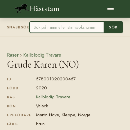
Häststam
SÖK
SNABBSÖK
Raser
›
Kallblodig Travare
Grude Karen (NO)
578001020200467
ID
2020
FÖDD
Kallblodig Travare
RAS
Valack
KÖN
Martin Hove, Kleppe, Norge
UPPFÖDARE
brun
FÄRG