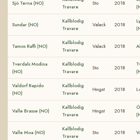
Sjö Terna (NO)
Sto
2018
Travare
(
Kallblodig
L
Sundar (NO)
Valack
2018
Travare
(
Kallblodig
Tamos Raffi (NO)
Valack
2018
A
Travare
Tverdals Modina
Kallblodig
T
Sto
2018
(NO)
Travare
(
Valdorf Rapido
Kallblodig
Hingst
2018
L
(NO)
Travare
Kallblodig
Ö
Valle Brasse (NO)
Hingst
2018
Travare
(
Kallblodig
Valle Moa (NO)
Sto
2018
V
Travare