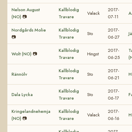
Nelson August
Kallblodig
2017-
Valack
A
(NO)
📷
Travare
07-11
Nordgårds Molie
Kallblodig
2017-
Sto
Jä
📷
Travare
06-27
Kallblodig
2017-
T
Wolt (NO)
📷
Hingst
Travare
06-25
(
Kallblodig
2017-
Rännölv
Sto
H
Travare
06-21
Kallblodig
2017-
Dala Lycka
Sto
F
Travare
06-17
Kringelandnehemja
Kallblodig
2017-
Valack
H
(NO)
📷
Travare
06-16
Kallblodig
2017-