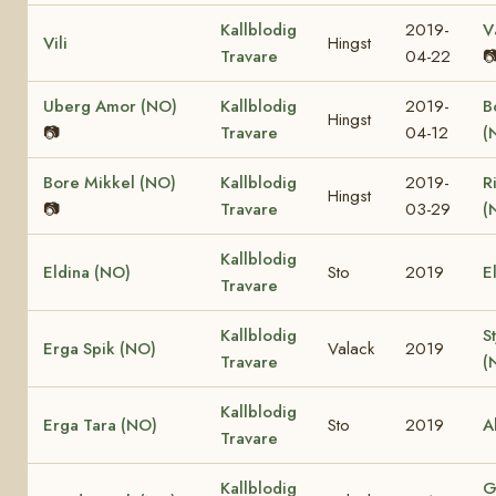
Kallblodig
2019-
V
Vili
Hingst
Travare
04-22

Uberg Amor (NO)
Kallblodig
2019-
B
Hingst
📷
Travare
04-12
(
Bore Mikkel (NO)
Kallblodig
2019-
R
Hingst
📷
Travare
03-29
(
Kallblodig
Eldina (NO)
Sto
2019
E
Travare
Kallblodig
S
Erga Spik (NO)
Valack
2019
Travare
(
Kallblodig
Erga Tara (NO)
Sto
2019
A
Travare
Kallblodig
G