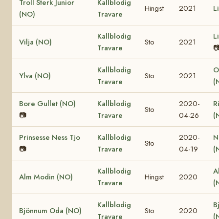
Troll Sterk Junior
Kallblodig
Hingst
2021
L
(NO)
Travare
Kallblodig
L
Vilja (NO)
Sto
2021
Travare

Kallblodig
O
Ylva (NO)
Sto
2021
Travare
(
Bore Gullet (NO)
Kallblodig
2020-
R
Sto
📷
Travare
04-26
(
Prinsesse Ness Tjo
Kallblodig
2020-
N
Sto
📷
Travare
04-19
(
Kallblodig
A
Alm Modin (NO)
Hingst
2020
Travare
(
Kallblodig
B
Bjönnum Oda (NO)
Sto
2020
Travare
(