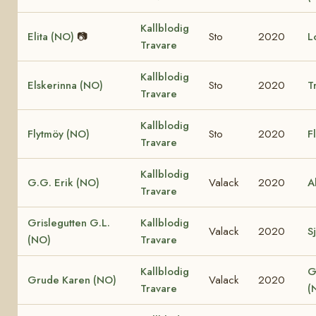
Kallblodig
Elita (NO)
📷
Sto
2020
L
Travare
Kallblodig
Elskerinna (NO)
Sto
2020
T
Travare
Kallblodig
Flytmöy (NO)
Sto
2020
F
Travare
Kallblodig
G.G. Erik (NO)
Valack
2020
A
Travare
Grislegutten G.L.
Kallblodig
Valack
2020
Sj
(NO)
Travare
Kallblodig
G
Grude Karen (NO)
Valack
2020
Travare
(