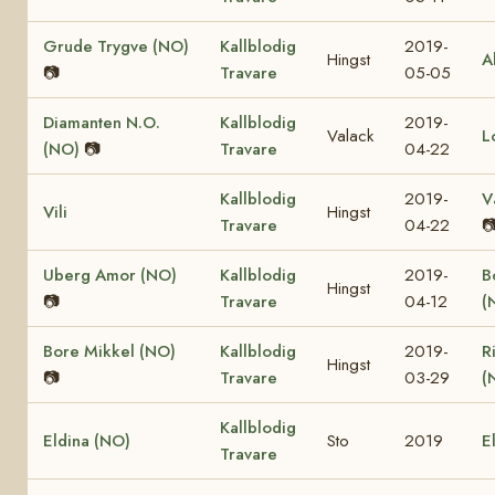
Grude Trygve (NO)
Kallblodig
2019-
Hingst
A
📷
Travare
05-05
Diamanten N.O.
Kallblodig
2019-
Valack
L
(NO)
📷
Travare
04-22
Kallblodig
2019-
V
Vili
Hingst
Travare
04-22

Uberg Amor (NO)
Kallblodig
2019-
B
Hingst
📷
Travare
04-12
(
Bore Mikkel (NO)
Kallblodig
2019-
R
Hingst
📷
Travare
03-29
(
Kallblodig
Eldina (NO)
Sto
2019
E
Travare