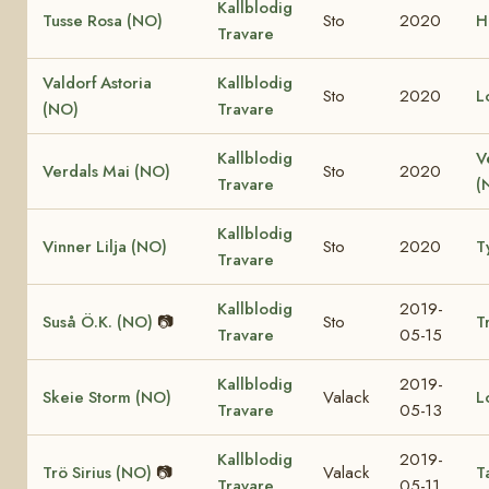
Kallblodig
Tusse Rosa (NO)
Sto
2020
H
Travare
Valdorf Astoria
Kallblodig
Sto
2020
L
(NO)
Travare
Kallblodig
V
Verdals Mai (NO)
Sto
2020
Travare
(
Kallblodig
Vinner Lilja (NO)
Sto
2020
T
Travare
Kallblodig
2019-
Suså Ö.K. (NO)
📷
Sto
T
Travare
05-15
Kallblodig
2019-
Skeie Storm (NO)
Valack
L
Travare
05-13
Kallblodig
2019-
Trö Sirius (NO)
📷
Valack
T
Travare
05-11