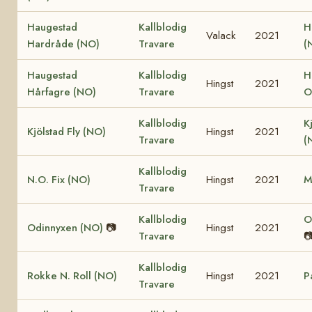
Haugestad
Kallblodig
H
Valack
2021
Hardråde (NO)
Travare
(
Haugestad
Kallblodig
H
Hingst
2021
Hårfagre (NO)
Travare
O
Kallblodig
K
Kjölstad Fly (NO)
Hingst
2021
Travare
(
Kallblodig
N.O. Fix (NO)
Hingst
2021
M
Travare
Kallblodig
O
Odinnyxen (NO)
📷
Hingst
2021
Travare

Kallblodig
Rokke N. Roll (NO)
Hingst
2021
P
Travare