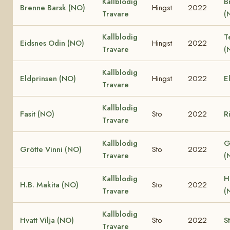
Kallblodig
B
Brenne Barsk (NO)
Hingst
2022
Travare
(
Kallblodig
T
Eidsnes Odin (NO)
Hingst
2022
Travare
(
Kallblodig
Eldprinsen (NO)
Hingst
2022
E
Travare
Kallblodig
Fasit (NO)
Sto
2022
R
Travare
Kallblodig
G
Grötte Vinni (NO)
Sto
2022
Travare
(
Kallblodig
H
H.B. Makita (NO)
Sto
2022
Travare
(
Kallblodig
Hvatt Vilja (NO)
Sto
2022
S
Travare