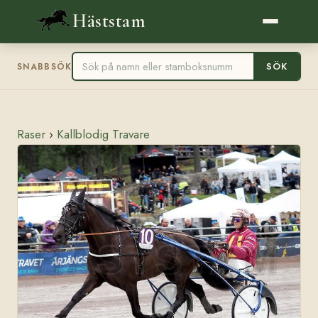
Häststam
SÖK
SNABBSÖK
Raser
›
Kallblodig Travare