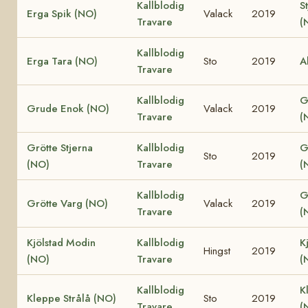
Kallblodig
S
Erga Spik (NO)
Valack
2019
Travare
(
Kallblodig
Erga Tara (NO)
Sto
2019
A
Travare
Kallblodig
G
Grude Enok (NO)
Valack
2019
Travare
(
Grötte Stjerna
Kallblodig
G
Sto
2019
(NO)
Travare
(
Kallblodig
G
Grötte Varg (NO)
Valack
2019
Travare
(
Kjölstad Modin
Kallblodig
K
Hingst
2019
(NO)
Travare
(
Kallblodig
K
Kleppe Strålå (NO)
Sto
2019
Travare
(