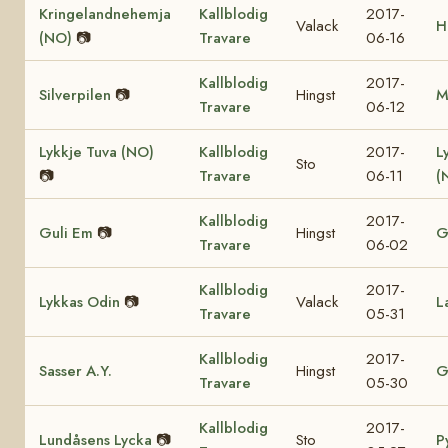
Kringelandnehemja
Kallblodig
2017-
Valack
H
(NO)
📷
Travare
06-16
Kallblodig
2017-
Silverpilen
📷
Hingst
M
Travare
06-12
Lykkje Tuva (NO)
Kallblodig
2017-
L
Sto
📷
Travare
06-11
(
Kallblodig
2017-
Guli Em
📷
Hingst
G
Travare
06-02
Kallblodig
2017-
Lykkas Odin
📷
Valack
L
Travare
05-31
Kallblodig
2017-
Sasser A.Y.
Hingst
G
Travare
05-30
Kallblodig
2017-
Lundåsens Lycka
📷
Sto
P