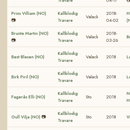
Travare
04-17

Prins Villiam (NO)
Kallblodig
2018-
H
Valack
📷
Travare
04-02
(
Brunte Martin (NO)
Kallblodig
2018-
Valack
B
📷
Travare
03-26
Kallblodig
Best Blesen (NO)
Valack
2018
L
Travare
Kallblodig
Birk Piril (NO)
Valack
2018
L
Travare
Kallblodig
N
Fagerås Elli (NO)
Sto
2018
Travare
H
Kallblodig
Gull Vilja (NO)
📷
Sto
2018
V
Travare