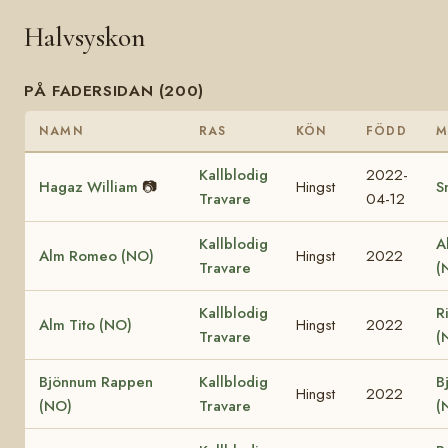
Halvsyskon
PÅ FADERSIDAN (200)
NAMN
RAS
KÖN
FÖDD
M
Kallblodig
2022-
Hagaz William
📷
Hingst
S
Travare
04-12
Kallblodig
A
Alm Romeo (NO)
Hingst
2022
Travare
(
Kallblodig
R
Alm Tito (NO)
Hingst
2022
Travare
(
Bjönnum Rappen
Kallblodig
B
Hingst
2022
(NO)
Travare
(