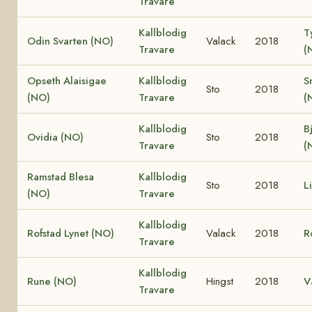
Travare
Kallblodig
T
Odin Svarten (NO)
Valack
2018
Travare
(
Opseth Alaisigae
Kallblodig
S
Sto
2018
(NO)
Travare
(
Kallblodig
B
Ovidia (NO)
Sto
2018
Travare
(
Ramstad Blesa
Kallblodig
Sto
2018
L
(NO)
Travare
Kallblodig
Rofstad Lynet (NO)
Valack
2018
R
Travare
Kallblodig
Rune (NO)
Hingst
2018
V
Travare