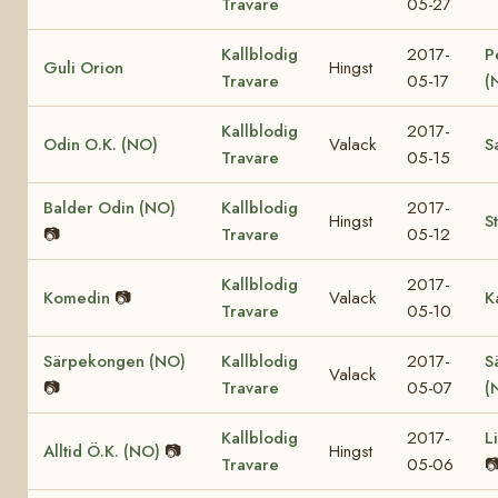
Travare
05-27
Kallblodig
2017-
P
Guli Orion
Hingst
Travare
05-17
(
Kallblodig
2017-
Odin O.K. (NO)
Valack
S
Travare
05-15
Balder Odin (NO)
Kallblodig
2017-
Hingst
S
📷
Travare
05-12
Kallblodig
2017-
Komedin
📷
Valack
K
Travare
05-10
Särpekongen (NO)
Kallblodig
2017-
S
Valack
📷
Travare
05-07
(
Kallblodig
2017-
L
Alltid Ö.K. (NO)
📷
Hingst
Travare
05-06
