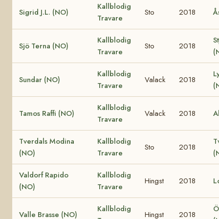
Kallblodig
Sigrid J.L. (NO)
Sto
2018
Å
Travare
Kallblodig
S
Sjö Terna (NO)
Sto
2018
Travare
(
Kallblodig
L
Sundar (NO)
Valack
2018
Travare
(
Kallblodig
Tamos Raffi (NO)
Valack
2018
A
Travare
Tverdals Modina
Kallblodig
T
Sto
2018
(NO)
Travare
(
Valdorf Rapido
Kallblodig
Hingst
2018
L
(NO)
Travare
Kallblodig
Ö
Valle Brasse (NO)
Hingst
2018