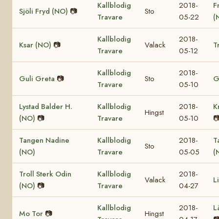
Kallblodig
2018-
F
Sjöli Fryd (NO)
📷
Sto
Travare
05-22
(
Kallblodig
2018-
Ksar (NO)
📷
Valack
T
Travare
05-12
Kallblodig
2018-
Guli Greta
📷
Sto
G
Travare
05-10
Lystad Balder H.
Kallblodig
2018-
K
Hingst
(NO)
📷
Travare
05-10

Tangen Nadine
Kallblodig
2018-
T
Sto
(NO)
Travare
05-05
(
Troll Sterk Odin
Kallblodig
2018-
Valack
L
(NO)
📷
Travare
04-27
Kallblodig
2018-
L
Mo Tor
📷
Hingst