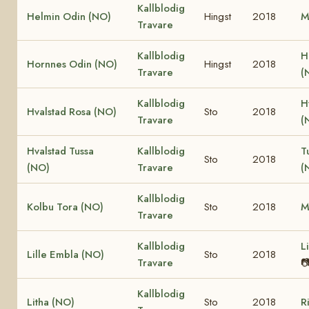
Kallblodig
Helmin Odin (NO)
Hingst
2018
M
Travare
Kallblodig
H
Hornnes Odin (NO)
Hingst
2018
Travare
(
Kallblodig
H
Hvalstad Rosa (NO)
Sto
2018
Travare
(
Hvalstad Tussa
Kallblodig
T
Sto
2018
(NO)
Travare
(
Kallblodig
Kolbu Tora (NO)
Sto
2018
M
Travare
Kallblodig
L
Lille Embla (NO)
Sto
2018
Travare

Kallblodig
Litha (NO)
Sto
2018
R