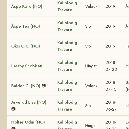
Kallblodig
Åspe Kåre (NO)
Valack
2019
Å
Travare
Kallblodig
Åspe Tea (NO)
Sto
2019
Å
Travare
Kallblodig
Öksi Ö.K. (NO)
Sto
2019
T
Travare
Kallblodig
2018-
Lassby Snobben
Hingst
H
Travare
07-23
Kallblodig
2018-
B
Balder C. (NO)
📷
Valack
Travare
07-10
(
Arverud Lisa (NO)
Kallblodig
2018-
Sto
N
📷
Travare
06-27
Holter Odin (NO)
Kallblodig
2018-
L
Hingst
📷
Travare
06-13
(