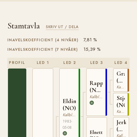
Stamtavla
SKRIV UT / DELA
7,81 %
INAVELSKOEFFICIENT (4 NIVÅER)
15,39 %
INAVELSKOEFFICIENT (7 NIVÅER)
PROFIL
LED 1
LED 2
LED 3
LED 4
Granva
(NO)
Rappfot
NT
Kallblodig Travare
(NO)
52
NT
Kallblodig Travare
Stjernef
Elding
75
(NO)
(NO)
Kallblodig Travare
Kallblodig Travare
Jerker
1983-
05-08
(NO)
Elnett
NT
Kallblodig Travare