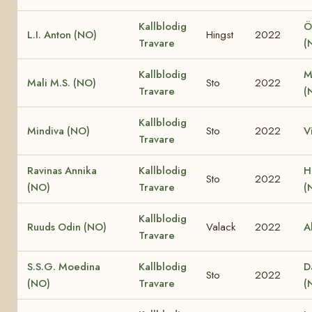
Kallblodig
Ö
L.I. Anton (NO)
Hingst
2022
Travare
(
Kallblodig
M
Mali M.S. (NO)
Sto
2022
Travare
(
Kallblodig
Mindiva (NO)
Sto
2022
V
Travare
Ravinas Annika
Kallblodig
H
Sto
2022
(NO)
Travare
(
Kallblodig
Ruuds Odin (NO)
Valack
2022
A
Travare
S.S.G. Moedina
Kallblodig
D
Sto
2022
(NO)
Travare
(