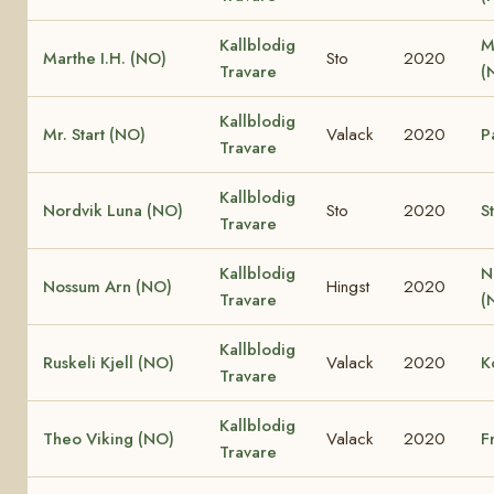
Kallblodig
M
Marthe I.H. (NO)
Sto
2020
Travare
(
Kallblodig
Mr. Start (NO)
Valack
2020
P
Travare
Kallblodig
Nordvik Luna (NO)
Sto
2020
S
Travare
Kallblodig
N
Nossum Arn (NO)
Hingst
2020
Travare
(
Kallblodig
Ruskeli Kjell (NO)
Valack
2020
K
Travare
Kallblodig
Theo Viking (NO)
Valack
2020
F
Travare