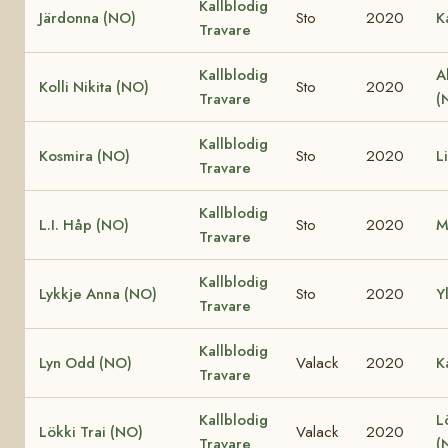
Kallblodig
Järdonna (NO)
Sto
2020
K
Travare
Kallblodig
A
Kolli Nikita (NO)
Sto
2020
Travare
(
Kallblodig
Kosmira (NO)
Sto
2020
L
Travare
Kallblodig
L.I. Håp (NO)
Sto
2020
M
Travare
Kallblodig
Lykkje Anna (NO)
Sto
2020
Y
Travare
Kallblodig
Lyn Odd (NO)
Valack
2020
K
Travare
Kallblodig
L
Lökki Trai (NO)
Valack
2020
Travare
(