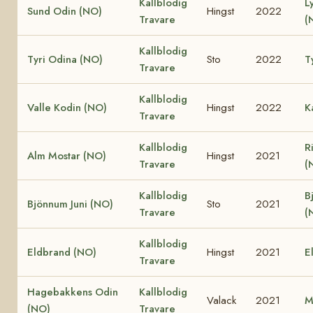
Kallblodig
L
Sund Odin (NO)
Hingst
2022
Travare
(
Kallblodig
Tyri Odina (NO)
Sto
2022
T
Travare
Kallblodig
Valle Kodin (NO)
Hingst
2022
K
Travare
Kallblodig
R
Alm Mostar (NO)
Hingst
2021
Travare
(
Kallblodig
B
Bjönnum Juni (NO)
Sto
2021
Travare
(
Kallblodig
Eldbrand (NO)
Hingst
2021
E
Travare
Hagebakkens Odin
Kallblodig
Valack
2021
M
(NO)
Travare