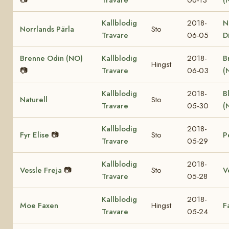
Kallblodig
2018-
N
Norrlands Pärla
Sto
Travare
06-05
D
Brenne Odin (NO)
Kallblodig
2018-
B
Hingst
📷
Travare
06-03
(
Kallblodig
2018-
B
Naturell
Sto
Travare
05-30
(
Kallblodig
2018-
Fyr Elise
📷
Sto
P
Travare
05-29
Kallblodig
2018-
Vessle Freja
📷
Sto
V
Travare
05-28
Kallblodig
2018-
Moe Faxen
Hingst
F
Travare
05-24