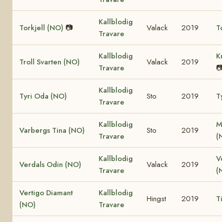
Kallblodig
Torkjell (NO)
📷
Valack
2019
T
Travare
Kallblodig
K
Troll Svarten (NO)
Valack
2019
Travare

Kallblodig
Tyri Oda (NO)
Sto
2019
T
Travare
Kallblodig
M
Varbergs Tina (NO)
Sto
2019
Travare
(
Kallblodig
V
Verdals Odin (NO)
Valack
2019
Travare
(
Vertigo Diamant
Kallblodig
Hingst
2019
T
(NO)
Travare