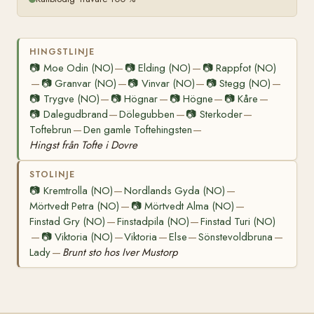
HINGSTLINJE
📷
Moe Odin (NO)
📷
Elding (NO)
📷
Rappfot (NO)
—
—
📷
Granvar (NO)
📷
Vinvar (NO)
📷
Stegg (NO)
—
—
—
—
📷
Trygve (NO)
📷
Högnar
📷
Högne
📷
Kåre
—
—
—
—
📷
Dalegudbrand
Dölegubben
📷
Sterkoder
—
—
—
Toftebrun
Den gamle Toftehingsten
—
—
Hingst från Tofte i Dovre
STOLINJE
📷
Kremtrolla (NO)
Nordlands Gyda (NO)
—
—
Mörtvedt Petra (NO)
📷
Mörtvedt Alma (NO)
—
—
Finstad Gry (NO)
Finstadpila (NO)
Finstad Turi (NO)
—
—
📷
Viktoria (NO)
Viktoria
Else
Sönstevoldbruna
—
—
—
—
—
Lady
Brunt sto hos Iver Mustorp
—