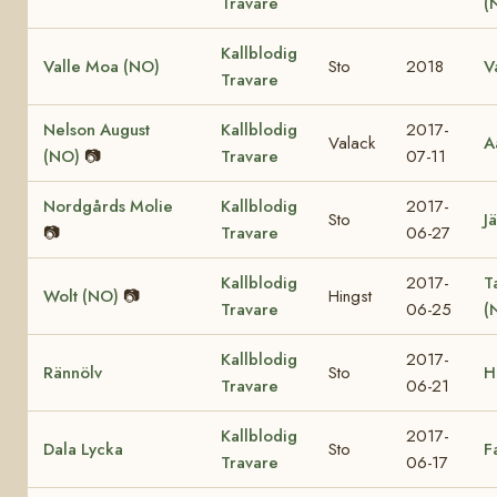
Travare
(
Kallblodig
Valle Moa (NO)
Sto
2018
V
Travare
Nelson August
Kallblodig
2017-
Valack
A
(NO)
📷
Travare
07-11
Nordgårds Molie
Kallblodig
2017-
Sto
Jä
📷
Travare
06-27
Kallblodig
2017-
T
Wolt (NO)
📷
Hingst
Travare
06-25
(
Kallblodig
2017-
Rännölv
Sto
H
Travare
06-21
Kallblodig
2017-
Dala Lycka
Sto
F
Travare
06-17