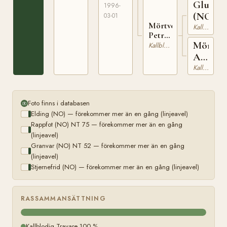
Glup
1996-
(NO)
03-01
Mörtvedt
Kallblodig Travare
Petra
Mörtve
(NO)
Kallblodig Travare
Alma
(NO)
Kallblodig Travare
Foto finns i databasen
Elding (NO) — förekommer mer än en gång (linjeavel)
Rappfot (NO) NT 75 — förekommer mer än en gång
(linjeavel)
Granvar (NO) NT 52 — förekommer mer än en gång
(linjeavel)
Stjernefrid (NO) — förekommer mer än en gång (linjeavel)
RASSAMMANSÄTTNING
Kallblodig Travare 100 %