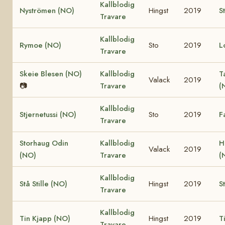
Kallblodig
Nyströmen (NO)
Hingst
2019
S
Travare
Kallblodig
Rymoe (NO)
Sto
2019
L
Travare
Skeie Blesen (NO)
Kallblodig
T
Valack
2019
📷
Travare
(
Kallblodig
Stjernetussi (NO)
Sto
2019
F
Travare
Storhaug Odin
Kallblodig
H
Valack
2019
(NO)
Travare
(
Kallblodig
Stå Stille (NO)
Hingst
2019
S
Travare
Kallblodig
Tin Kjapp (NO)
Hingst
2019
T
Travare