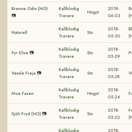
Brenne Odin (NO)
Kallblodig
2018-
B
Hingst
📷
Travare
06-03
(
Kallblodig
2018-
B
Naturell
Sto
Travare
05-30
(
Kallblodig
2018-
Fyr Elise
📷
Sto
P
Travare
05-29
Kallblodig
2018-
Vessle Freja
📷
Sto
V
Travare
05-28
Kallblodig
2018-
Moe Faxen
Hingst
F
Travare
05-24
Kallblodig
2018-
F
Sjöli Fryd (NO)
📷
Sto
Travare
05-22
(
Kallblodig
2018-