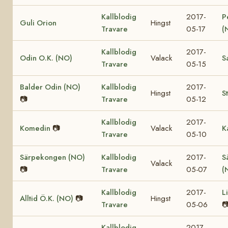
Kallblodig
2017-
P
Guli Orion
Hingst
Travare
05-17
(
Kallblodig
2017-
Odin O.K. (NO)
Valack
S
Travare
05-15
Balder Odin (NO)
Kallblodig
2017-
Hingst
S
📷
Travare
05-12
Kallblodig
2017-
Komedin
📷
Valack
K
Travare
05-10
Särpekongen (NO)
Kallblodig
2017-
S
Valack
📷
Travare
05-07
(
Kallblodig
2017-
L
Alltid Ö.K. (NO)
📷
Hingst
Travare
05-06

Kallblodig
2017-