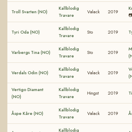
Kallblodig
K
Troll Svarten (NO)
Valack
2019
Travare

Kallblodig
Tyri Oda (NO)
Sto
2019
T
Travare
Kallblodig
M
Varbergs Tina (NO)
Sto
2019
Travare
(
Kallblodig
V
Verdals Odin (NO)
Valack
2019
Travare
(
Vertigo Diamant
Kallblodig
Hingst
2019
T
(NO)
Travare
Kallblodig
Åspe Kåre (NO)
Valack
2019
Å
Travare
Kallblodig