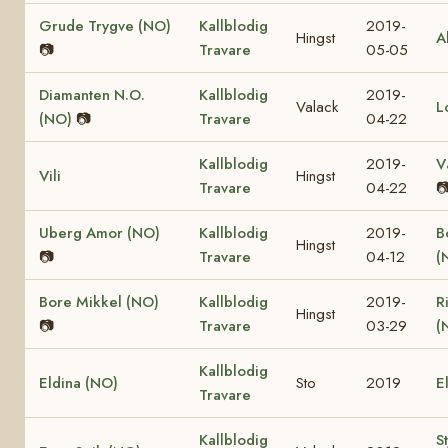
Grude Trygve (NO)
Kallblodig
2019-
Hingst
A
📷
Travare
05-05
Diamanten N.O.
Kallblodig
2019-
Valack
L
(NO)
📷
Travare
04-22
Kallblodig
2019-
V
Vili
Hingst
Travare
04-22

Uberg Amor (NO)
Kallblodig
2019-
B
Hingst
📷
Travare
04-12
(
Bore Mikkel (NO)
Kallblodig
2019-
R
Hingst
📷
Travare
03-29
(
Kallblodig
Eldina (NO)
Sto
2019
E
Travare
Kallblodig
S