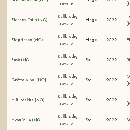
Travare
(
Kallblodig
T
Eidsnes Odin (NO)
Hingst
2022
Travare
(
Kallblodig
Eldprinsen (NO)
Hingst
2022
E
Travare
Kallblodig
Fasit (NO)
Sto
2022
R
Travare
Kallblodig
G
Grötte Vinni (NO)
Sto
2022
Travare
(
Kallblodig
H
H.B. Makita (NO)
Sto
2022
Travare
(
Kallblodig
Hvatt Vilja (NO)
Sto
2022
S
Travare