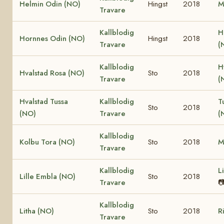
Helmin Odin (NO)
Hingst
2018
M
Travare
Kallblodig
H
Hornnes Odin (NO)
Hingst
2018
Travare
(
Kallblodig
H
Hvalstad Rosa (NO)
Sto
2018
Travare
(
Hvalstad Tussa
Kallblodig
T
Sto
2018
(NO)
Travare
(
Kallblodig
Kolbu Tora (NO)
Sto
2018
M
Travare
Kallblodig
L
Lille Embla (NO)
Sto
2018
Travare

Kallblodig
Litha (NO)
Sto
2018
R
Travare