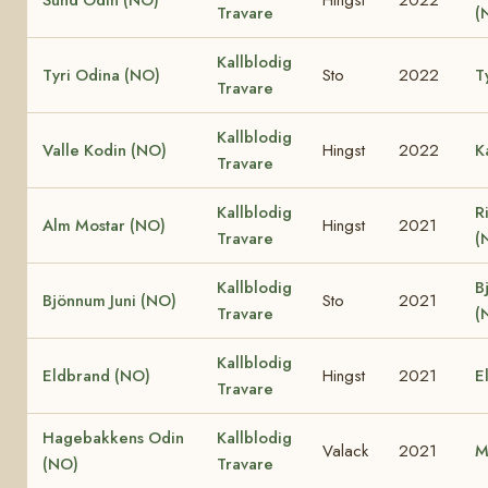
Travare
(
Kallblodig
Tyri Odina (NO)
Sto
2022
T
Travare
Kallblodig
Valle Kodin (NO)
Hingst
2022
K
Travare
Kallblodig
R
Alm Mostar (NO)
Hingst
2021
Travare
(
Kallblodig
B
Bjönnum Juni (NO)
Sto
2021
Travare
(
Kallblodig
Eldbrand (NO)
Hingst
2021
E
Travare
Hagebakkens Odin
Kallblodig
Valack
2021
M
(NO)
Travare