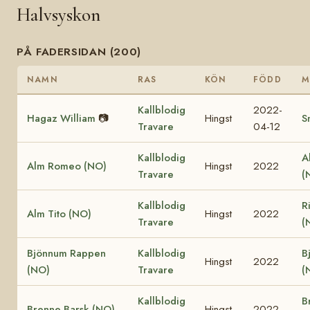
Halvsyskon
PÅ FADERSIDAN (200)
NAMN
RAS
KÖN
FÖDD
M
Kallblodig
2022-
Hagaz William
📷
Hingst
S
Travare
04-12
Kallblodig
A
Alm Romeo (NO)
Hingst
2022
Travare
(
Kallblodig
R
Alm Tito (NO)
Hingst
2022
Travare
(
Bjönnum Rappen
Kallblodig
B
Hingst
2022
(NO)
Travare
(
Kallblodig
B
Brenne Barsk (NO)
Hingst
2022