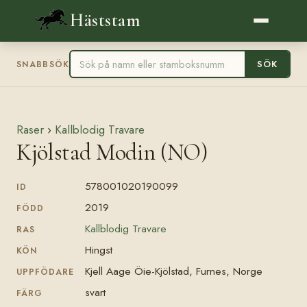
Häststam
SÖK
SNABBSÖK
Raser
›
Kallblodig Travare
Kjölstad Modin (NO)
578001020190099
ID
2019
FÖDD
Kallblodig Travare
RAS
Hingst
KÖN
Kjell Aage Öie-Kjölstad, Furnes, Norge
UPPFÖDARE
svart
FÄRG