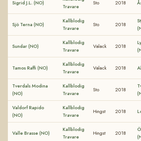
Sigrid J.L. (NO)
Sto
2018
Å
Travare
Kallblodig
S
Sjö Terna (NO)
Sto
2018
Travare
(
Kallblodig
L
Sundar (NO)
Valack
2018
Travare
(
Kallblodig
Tamos Raffi (NO)
Valack
2018
A
Travare
Tverdals Modina
Kallblodig
T
Sto
2018
(NO)
Travare
(
Valdorf Rapido
Kallblodig
Hingst
2018
L
(NO)
Travare
Kallblodig
Ö
Valle Brasse (NO)
Hingst
2018
Travare
(