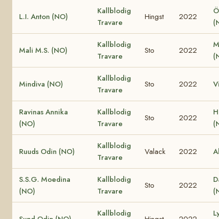
Kallblodig
Ö
L.I. Anton (NO)
Hingst
2022
Travare
(
Kallblodig
M
Mali M.S. (NO)
Sto
2022
Travare
(
Kallblodig
Mindiva (NO)
Sto
2022
V
Travare
Ravinas Annika
Kallblodig
H
Sto
2022
(NO)
Travare
(
Kallblodig
Ruuds Odin (NO)
Valack
2022
A
Travare
S.S.G. Moedina
Kallblodig
D
Sto
2022
(NO)
Travare
(
Kallblodig
L
Sund Odin (NO)
Hingst
2022