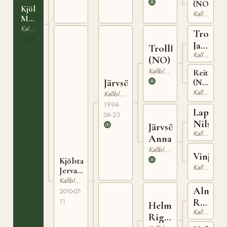
(NO)
Kjölstad
Kallblodig Travare
Modin
(NO)
Kallblodig Travare
Troll
2019
Jahn
Trollfaks
Kallblodig Travare
(NO)
(NO)
Kallblodig Travare
Reitlisa
Järvsöfaks
(NO)
T-
Kallblodig Travare
Kallblodig Travare
23099
1994-
Lapp
06-23
Nils
Järvsö
Kallblodig Travare
Anna
Kallblodig Travare
Vinjänt
Kjölstad
Kallblodig Travare
Jerva
(NO)
Kallblodig Travare
Alm
2010-07-
Rigel
11
Helmin
Kallblodig Travare
(NO)
Rigel