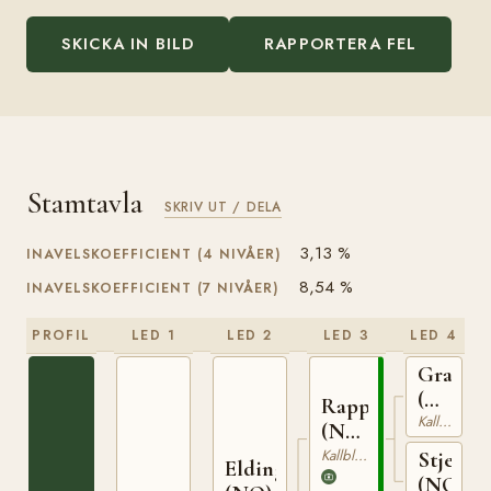
SKICKA IN BILD
RAPPORTERA FEL
Stamtavla
SKRIV UT / DELA
3,13 %
INAVELSKOEFFICIENT (4 NIVÅER)
8,54 %
INAVELSKOEFFICIENT (7 NIVÅER)
PROFIL
LED 1
LED 2
LED 3
LED 4
Granva
(NO)
Rappfot
Kallblodig Travare
NT
(NO)
52
NT
Kallblodig Travare
Stjernef
Elding
75
(NO)