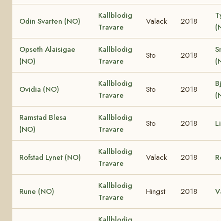
Kallblodig
T
Odin Svarten (NO)
Valack
2018
Travare
(
Opseth Alaisigae
Kallblodig
S
Sto
2018
(NO)
Travare
(
Kallblodig
B
Ovidia (NO)
Sto
2018
Travare
(
Ramstad Blesa
Kallblodig
Sto
2018
L
(NO)
Travare
Kallblodig
Rofstad Lynet (NO)
Valack
2018
R
Travare
Kallblodig
Rune (NO)
Hingst
2018
V
Travare
Kallblodig