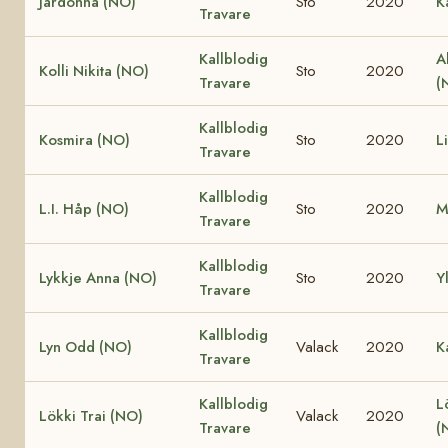
Järdonna (NO)
Sto
2020
K
Travare
Kallblodig
A
Kolli Nikita (NO)
Sto
2020
Travare
(
Kallblodig
Kosmira (NO)
Sto
2020
L
Travare
Kallblodig
L.I. Håp (NO)
Sto
2020
M
Travare
Kallblodig
Lykkje Anna (NO)
Sto
2020
Y
Travare
Kallblodig
Lyn Odd (NO)
Valack
2020
K
Travare
Kallblodig
L
Lökki Trai (NO)
Valack
2020
Travare
(