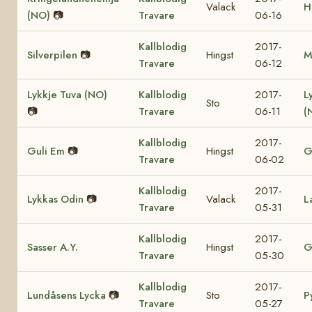
Valack
H
(NO)
📷
Travare
06-16
Kallblodig
2017-
Silverpilen
📷
Hingst
M
Travare
06-12
Lykkje Tuva (NO)
Kallblodig
2017-
L
Sto
📷
Travare
06-11
(
Kallblodig
2017-
Guli Em
📷
Hingst
G
Travare
06-02
Kallblodig
2017-
Lykkas Odin
📷
Valack
L
Travare
05-31
Kallblodig
2017-
Sasser A.Y.
Hingst
G
Travare
05-30
Kallblodig
2017-
Lundåsens Lycka
📷
Sto
P
Travare
05-27