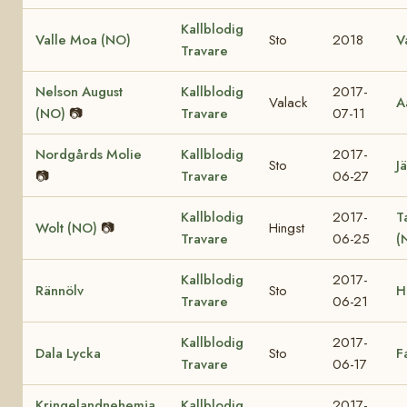
Kallblodig
Valle Moa (NO)
Sto
2018
V
Travare
Nelson August
Kallblodig
2017-
Valack
A
(NO)
📷
Travare
07-11
Nordgårds Molie
Kallblodig
2017-
Sto
Jä
📷
Travare
06-27
Kallblodig
2017-
T
Wolt (NO)
📷
Hingst
Travare
06-25
(
Kallblodig
2017-
Rännölv
Sto
H
Travare
06-21
Kallblodig
2017-
Dala Lycka
Sto
F
Travare
06-17
Kringelandnehemja
Kallblodig
2017-