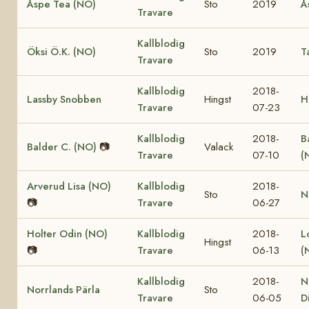
Åspe Tea (NO)
Sto
2019
Å
Travare
Kallblodig
Öksi Ö.K. (NO)
Sto
2019
T
Travare
Kallblodig
2018-
Lassby Snobben
Hingst
H
Travare
07-23
Kallblodig
2018-
B
Balder C. (NO)
📷
Valack
Travare
07-10
(
Arverud Lisa (NO)
Kallblodig
2018-
Sto
N
📷
Travare
06-27
Holter Odin (NO)
Kallblodig
2018-
L
Hingst
📷
Travare
06-13
(
Kallblodig
2018-
N
Norrlands Pärla
Sto
Travare
06-05
D