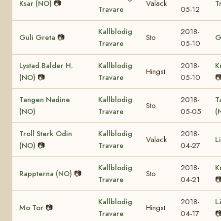
Ksar (NO)
📷
Valack
T
Travare
05-12
Kallblodig
2018-
Guli Greta
📷
Sto
G
Travare
05-10
Lystad Balder H.
Kallblodig
2018-
K
Hingst
(NO)
📷
Travare
05-10

Tangen Nadine
Kallblodig
2018-
T
Sto
(NO)
Travare
05-05
(
Troll Sterk Odin
Kallblodig
2018-
Valack
L
(NO)
📷
Travare
04-27
Kallblodig
2018-
K
Rappterna (NO)
📷
Sto
Travare
04-21

Kallblodig
2018-
L
Mo Tor
📷
Hingst
Travare
04-17
