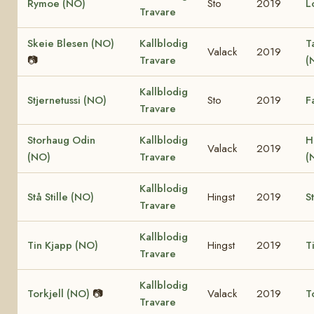
Rymoe (NO)
Sto
2019
L
Travare
Skeie Blesen (NO)
Kallblodig
T
Valack
2019
📷
Travare
(
Kallblodig
Stjernetussi (NO)
Sto
2019
F
Travare
Storhaug Odin
Kallblodig
H
Valack
2019
(NO)
Travare
(
Kallblodig
Stå Stille (NO)
Hingst
2019
S
Travare
Kallblodig
Tin Kjapp (NO)
Hingst
2019
T
Travare
Kallblodig
Torkjell (NO)
📷
Valack
2019
T
Travare