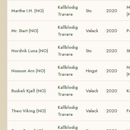
Kallblodig
M
Marthe I.H. (NO)
Sto
2020
Travare
(
Kallblodig
Mr. Start (NO)
Valack
2020
P
Travare
Kallblodig
Nordvik Luna (NO)
Sto
2020
S
Travare
Kallblodig
N
Nossum Arn (NO)
Hingst
2020
Travare
(
Kallblodig
Ruskeli Kjell (NO)
Valack
2020
K
Travare
Kallblodig
Theo Viking (NO)
Valack
2020
F
Travare
Kallblodig