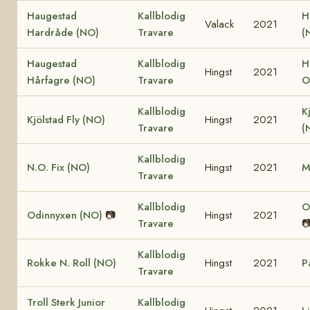
Haugestad
Kallblodig
H
Valack
2021
Hardråde (NO)
Travare
(
Haugestad
Kallblodig
H
Hingst
2021
Hårfagre (NO)
Travare
O
Kallblodig
K
Kjölstad Fly (NO)
Hingst
2021
Travare
(
Kallblodig
N.O. Fix (NO)
Hingst
2021
M
Travare
Kallblodig
O
Odinnyxen (NO)
📷
Hingst
2021
Travare

Kallblodig
Rokke N. Roll (NO)
Hingst
2021
P
Travare
Troll Sterk Junior
Kallblodig