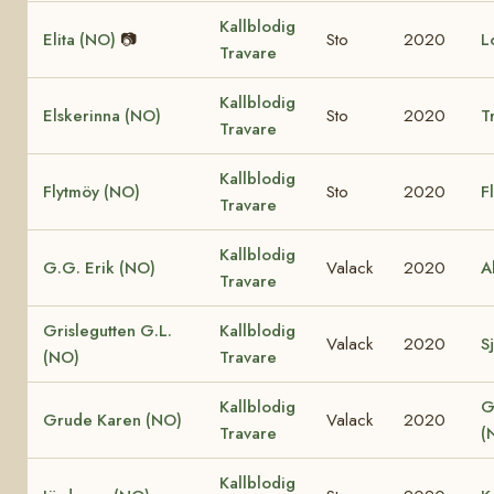
Kallblodig
Elita (NO)
📷
Sto
2020
L
Travare
Kallblodig
Elskerinna (NO)
Sto
2020
T
Travare
Kallblodig
Flytmöy (NO)
Sto
2020
F
Travare
Kallblodig
G.G. Erik (NO)
Valack
2020
A
Travare
Grislegutten G.L.
Kallblodig
Valack
2020
Sj
(NO)
Travare
Kallblodig
G
Grude Karen (NO)
Valack
2020
Travare
(
Kallblodig