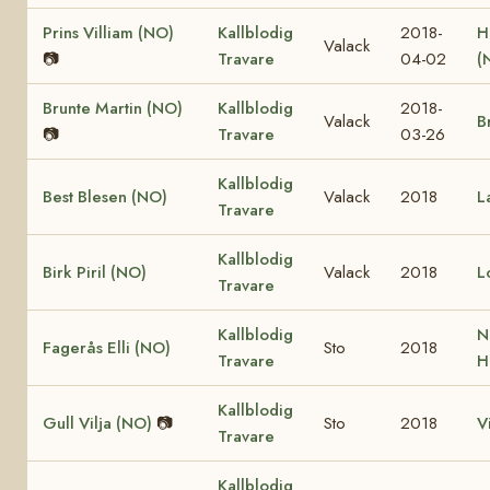
Prins Villiam (NO)
Kallblodig
2018-
H
Valack
📷
Travare
04-02
(
Brunte Martin (NO)
Kallblodig
2018-
Valack
B
📷
Travare
03-26
Kallblodig
Best Blesen (NO)
Valack
2018
L
Travare
Kallblodig
Birk Piril (NO)
Valack
2018
L
Travare
Kallblodig
N
Fagerås Elli (NO)
Sto
2018
Travare
H
Kallblodig
Gull Vilja (NO)
📷
Sto
2018
V
Travare
Kallblodig