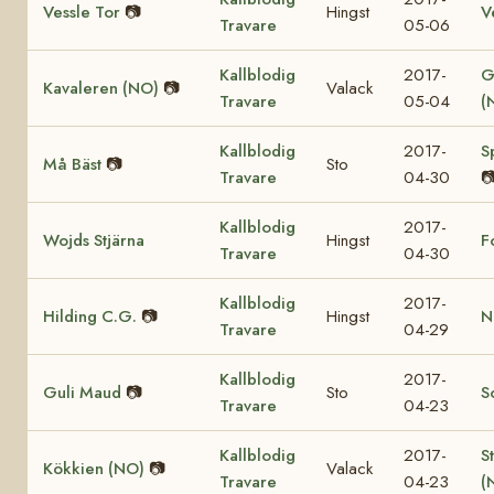
Vessle Tor
📷
Hingst
V
Travare
05-06
Kallblodig
2017-
G
Kavaleren (NO)
📷
Valack
Travare
05-04
(
Kallblodig
2017-
S
Må Bäst
📷
Sto
Travare
04-30

Kallblodig
2017-
Wojds Stjärna
Hingst
F
Travare
04-30
Kallblodig
2017-
Hilding C.G.
📷
Hingst
N
Travare
04-29
Kallblodig
2017-
Guli Maud
📷
Sto
S
Travare
04-23
Kallblodig
2017-
S
Kökkien (NO)
📷
Valack
Travare
04-23
(