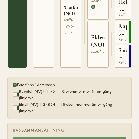
(NO)
Kallblodig Travare
Helmi
Skafferstjerna
(NO)
(NO)
Kallblodig Travare
T-
Kallblodig Travare
23219
Rappfo
1996-
(NO)
05-08
Eldrappa
Kallblodig Travare
NT
(NO)
75
Elnett
Kallblodig Travare
(NO)
T-
Kallblodig Travare
24864
Foto finns i databasen
Rappfot (NO) NT 75 — förekommer mer än en gång
(linjeavel)
Elnett (NO) T-24864 — förekommer mer än en gång
(linjeavel)
RASSAMMANSÄTTNING