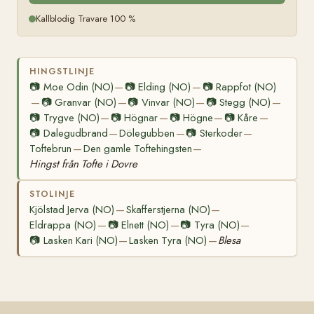
Kallblodig Travare 100 %
HINGSTLINJE
📷
Moe Odin (NO)
📷
Elding (NO)
📷
Rappfot (NO)
—
—
📷
Granvar (NO)
📷
Vinvar (NO)
📷
Stegg (NO)
—
—
—
—
📷
Trygve (NO)
📷
Högnar
📷
Högne
📷
Kåre
—
—
—
—
📷
Dalegudbrand
Dölegubben
📷
Sterkoder
—
—
—
Toftebrun
Den gamle Toftehingsten
—
—
Hingst från Tofte i Dovre
STOLINJE
Kjölstad Jerva (NO)
Skafferstjerna (NO)
—
—
Eldrappa (NO)
📷
Elnett (NO)
📷
Tyra (NO)
—
—
—
📷
Lasken Kari (NO)
Lasken Tyra (NO)
Blesa
—
—