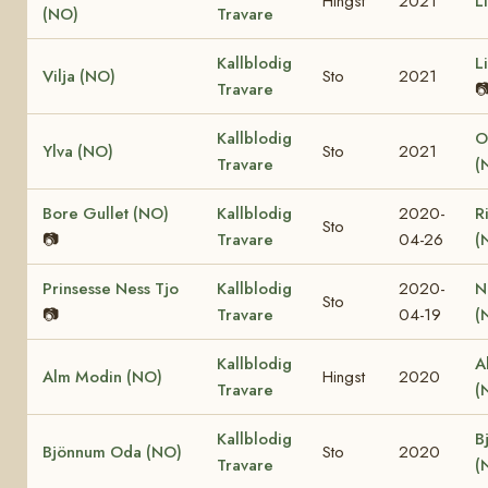
Hingst
2021
L
(NO)
Travare
Kallblodig
L
Vilja (NO)
Sto
2021
Travare

Kallblodig
O
Ylva (NO)
Sto
2021
Travare
(
Bore Gullet (NO)
Kallblodig
2020-
R
Sto
📷
Travare
04-26
(
Prinsesse Ness Tjo
Kallblodig
2020-
N
Sto
📷
Travare
04-19
(
Kallblodig
A
Alm Modin (NO)
Hingst
2020
Travare
(
Kallblodig
B
Bjönnum Oda (NO)
Sto
2020
Travare
(