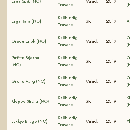
Erga Spik (NO)
Valack
2019
Travare
(
Kallblodig
Erga Tara (NO)
Sto
2019
A
Travare
Kallblodig
G
Grude Enok (NO)
Valack
2019
Travare
(
Grötte Stjerna
Kallblodig
G
Sto
2019
(NO)
Travare
(
Kallblodig
G
Grötte Varg (NO)
Valack
2019
Travare
(
Kallblodig
K
Kleppe Strålå (NO)
Sto
2019
Travare
(
Kallblodig
Lykkje Brage (NO)
Valack
2019
Y
Travare