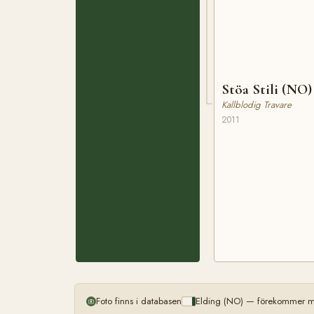
Stöa Stili (NO)
Kallblodig Travare
2011
Foto finns i databasen
Elding (NO) — förekommer me