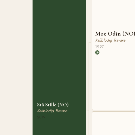
Moe Odin (NO
Kallblodig Travare
1997
Stå Stille (NO)
Kallblodig Travare
2019