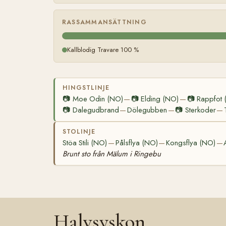
RASSAMMANSÄTTNING
Kallblodig Travare 100 %
HINGSTLINJE
📷
Moe Odin (NO)
📷
Elding (NO)
📷
Rappfot 
—
—
📷
Dalegudbrand
Dölegubben
📷
Sterkoder
—
—
—
STOLINJE
Stöa Stili (NO)
Pålsflya (NO)
Kongsflya (NO)
—
—
—
Brunt sto från Mälum i Ringebu
Halvsyskon