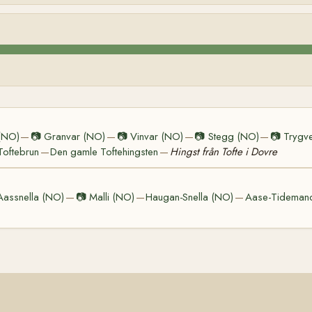
(NO)
📷
Granvar (NO)
📷
Vinvar (NO)
📷
Stegg (NO)
📷
Trygv
—
—
—
—
Toftebrun
Den gamle Toftehingsten
Hingst från Tofte i Dovre
—
—
Aassnella (NO)
📷
Malli (NO)
Haugan-Snella (NO)
Aase-Tideman
—
—
—