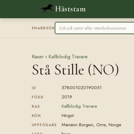
Häststam
SNABBSÖK
Raser
›
Kallblodig Travare
Stå Stille (NO)
578001020190051
ID
2019
FÖDD
Kallblodig Travare
RAS
Hingst
KÖN
Mariann Borgen, Orre, Norge
UPPFÖDARE
brun