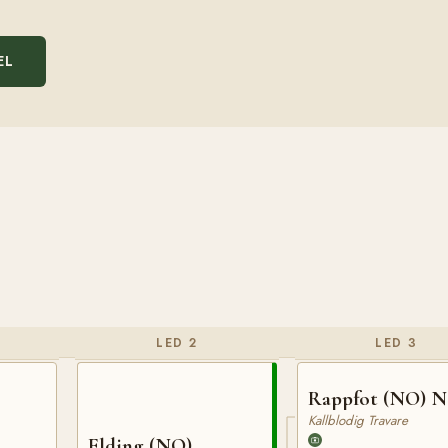
EL
LED 2
LED 3
Rappfot (NO) N
Kallblodig Travare
Elding (NO)