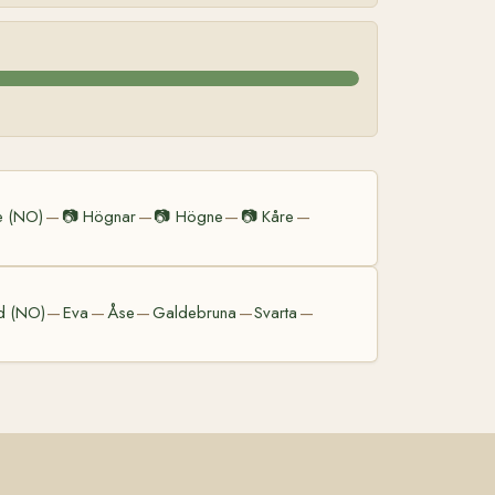
e (NO)
📷
Högnar
📷
Högne
📷
Kåre
—
—
—
—
d (NO)
Eva
Åse
Galdebruna
Svarta
—
—
—
—
—