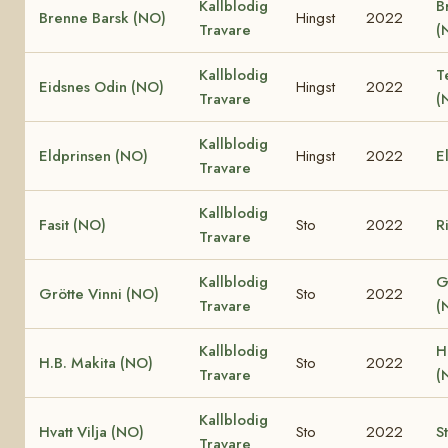
Kallblodig
B
Brenne Barsk (NO)
Hingst
2022
Travare
(
Kallblodig
T
Eidsnes Odin (NO)
Hingst
2022
Travare
(
Kallblodig
Eldprinsen (NO)
Hingst
2022
E
Travare
Kallblodig
Fasit (NO)
Sto
2022
R
Travare
Kallblodig
G
Grötte Vinni (NO)
Sto
2022
Travare
(
Kallblodig
H
H.B. Makita (NO)
Sto
2022
Travare
(
Kallblodig
Hvatt Vilja (NO)
Sto
2022
S
Travare