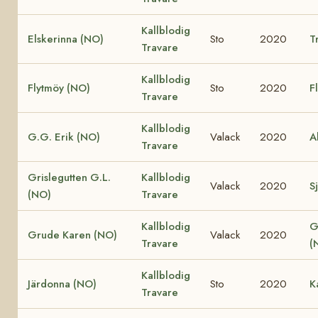
Kallblodig
Elskerinna (NO)
Sto
2020
T
Travare
Kallblodig
Flytmöy (NO)
Sto
2020
F
Travare
Kallblodig
G.G. Erik (NO)
Valack
2020
A
Travare
Grislegutten G.L.
Kallblodig
Valack
2020
Sj
(NO)
Travare
Kallblodig
G
Grude Karen (NO)
Valack
2020
Travare
(
Kallblodig
Järdonna (NO)
Sto
2020
K
Travare