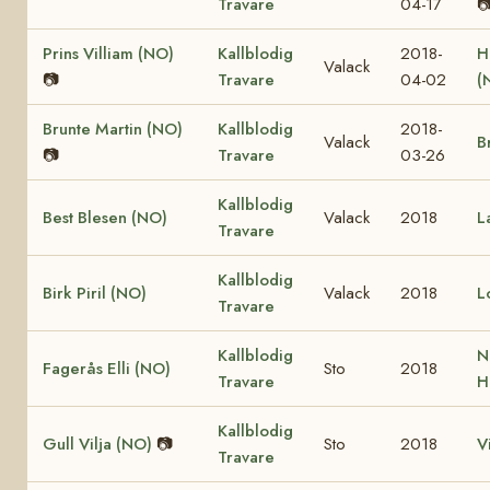
Travare
04-17

Prins Villiam (NO)
Kallblodig
2018-
H
Valack
📷
Travare
04-02
(
Brunte Martin (NO)
Kallblodig
2018-
Valack
B
📷
Travare
03-26
Kallblodig
Best Blesen (NO)
Valack
2018
L
Travare
Kallblodig
Birk Piril (NO)
Valack
2018
L
Travare
Kallblodig
N
Fagerås Elli (NO)
Sto
2018
Travare
H
Kallblodig
Gull Vilja (NO)
📷
Sto
2018
V
Travare