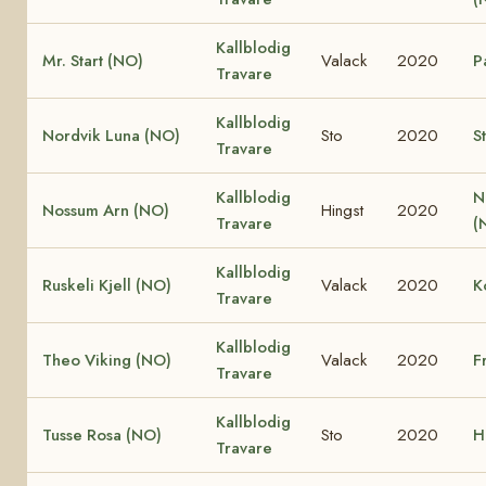
Kallblodig
Mr. Start (NO)
Valack
2020
P
Travare
Kallblodig
Nordvik Luna (NO)
Sto
2020
S
Travare
Kallblodig
N
Nossum Arn (NO)
Hingst
2020
Travare
(
Kallblodig
Ruskeli Kjell (NO)
Valack
2020
K
Travare
Kallblodig
Theo Viking (NO)
Valack
2020
F
Travare
Kallblodig
Tusse Rosa (NO)
Sto
2020
H
Travare