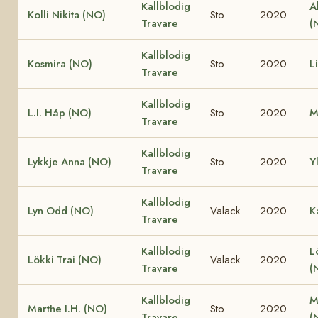
Kallblodig
A
Kolli Nikita (NO)
Sto
2020
Travare
(
Kallblodig
Kosmira (NO)
Sto
2020
L
Travare
Kallblodig
L.I. Håp (NO)
Sto
2020
M
Travare
Kallblodig
Lykkje Anna (NO)
Sto
2020
Y
Travare
Kallblodig
Lyn Odd (NO)
Valack
2020
K
Travare
Kallblodig
L
Lökki Trai (NO)
Valack
2020
Travare
(
Kallblodig
M
Marthe I.H. (NO)
Sto
2020
Travare
(