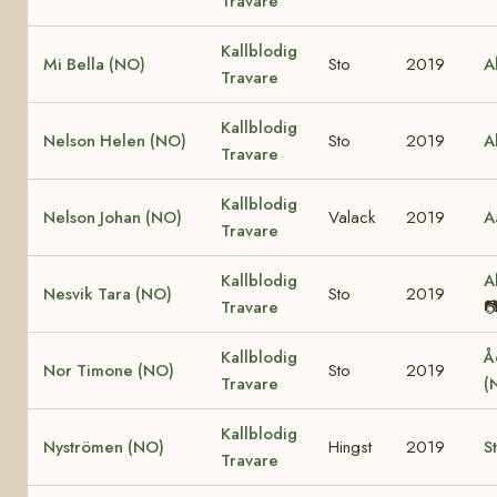
Travare
Kallblodig
Mi Bella (NO)
Sto
2019
A
Travare
Kallblodig
Nelson Helen (NO)
Sto
2019
A
Travare
Kallblodig
Nelson Johan (NO)
Valack
2019
A
Travare
Kallblodig
A
Nesvik Tara (NO)
Sto
2019
Travare

Kallblodig
Å
Nor Timone (NO)
Sto
2019
Travare
(
Kallblodig
Nyströmen (NO)
Hingst
2019
S
Travare