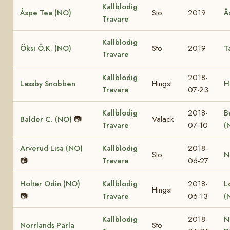
Kallblodig
Åspe Tea (NO)
Sto
2019
Å
Travare
Kallblodig
Öksi Ö.K. (NO)
Sto
2019
T
Travare
Kallblodig
2018-
Lassby Snobben
Hingst
H
Travare
07-23
Kallblodig
2018-
B
Balder C. (NO)
📷
Valack
Travare
07-10
(
Arverud Lisa (NO)
Kallblodig
2018-
Sto
N
📷
Travare
06-27
Holter Odin (NO)
Kallblodig
2018-
L
Hingst
📷
Travare
06-13
(
Kallblodig
2018-
N
Norrlands Pärla
Sto