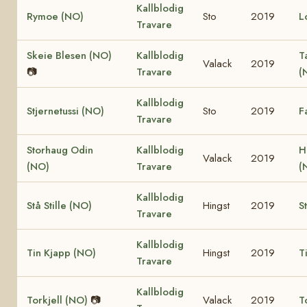
Kallblodig
Rymoe (NO)
Sto
2019
L
Travare
Skeie Blesen (NO)
Kallblodig
T
Valack
2019
📷
Travare
(
Kallblodig
Stjernetussi (NO)
Sto
2019
F
Travare
Storhaug Odin
Kallblodig
H
Valack
2019
(NO)
Travare
(
Kallblodig
Stå Stille (NO)
Hingst
2019
S
Travare
Kallblodig
Tin Kjapp (NO)
Hingst
2019
T
Travare
Kallblodig
Torkjell (NO)
📷
Valack
2019
T