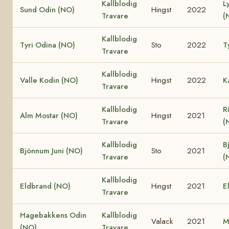
Kallblodig
L
Sund Odin (NO)
Hingst
2022
Travare
(
Kallblodig
Tyri Odina (NO)
Sto
2022
T
Travare
Kallblodig
Valle Kodin (NO)
Hingst
2022
K
Travare
Kallblodig
R
Alm Mostar (NO)
Hingst
2021
Travare
(
Kallblodig
B
Bjönnum Juni (NO)
Sto
2021
Travare
(
Kallblodig
Eldbrand (NO)
Hingst
2021
E
Travare
Hagebakkens Odin
Kallblodig
Valack
2021
M
(NO)
Travare