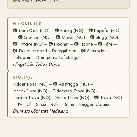
Kallblodig Travare 100 %
HINGSTLINJE
📷
Moe Odin (NO)
📷
Elding (NO)
📷
Rappfot (NO)
—
—
📷
Granvar (NO)
📷
Vinvar (NO)
📷
Stegg (NO)
—
—
—
—
📷
Trygve (NO)
📷
Högnar
📷
Högne
📷
Kåre
—
—
—
—
📷
Dalegudbrand
Dölegubben
📷
Sterkoder
—
—
—
Toftebrun
Den gamle Toftehingsten
—
—
Hingst från Tofte i Dovre
STOLINJE
Ridder Rosa (NO)
📷
Aasfrigga (NO)
—
—
Jonsok Flora (NO)
Tidemand Trava (NO)
—
—
Torden Trava (NO)
Vesle Trava (NO)
📷
Trava (NO)
—
—
Kvervill
Sussi
Ruth
Bruna
Baggerudbruna
—
—
—
—
—
—
Brunt sto köpt från Hadeland