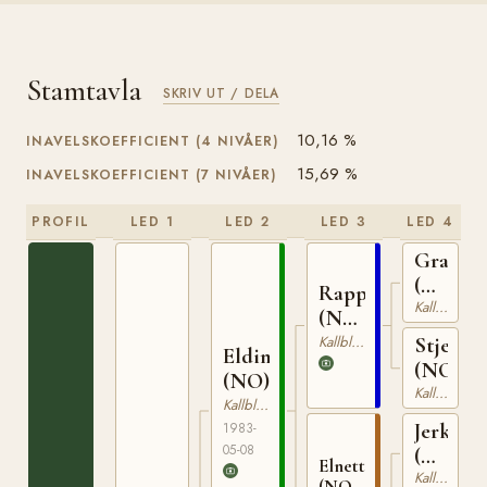
Stamtavla
SKRIV UT / DELA
10,16 %
INAVELSKOEFFICIENT (4 NIVÅER)
15,69 %
INAVELSKOEFFICIENT (7 NIVÅER)
PROFIL
LED 1
LED 2
LED 3
LED 4
Granva
(NO)
Rappfot
NT
Kallblodig Travare
(NO)
52
NT
Kallblodig Travare
Stjernef
Elding
75
(NO)
(NO)
Kallblodig Travare
Kallblodig Travare
Jerker
1983-
05-08
(NO)
Elnett
NT
Kallblodig Travare
(NO)