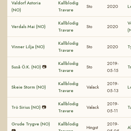
Valdorf Astoria
Kallblodig
Sto
2020
L
(NO)
Travare
Kallblodig
V
Verdals Mai (NO)
Sto
2020
Travare
(
Kallblodig
Vinner Lilja (NO)
Sto
2020
T
Travare
Kallblodig
2019-
Suså Ö.K. (NO)
📷
Sto
T
Travare
05-15
Kallblodig
2019-
Skeie Storm (NO)
Valack
L
Travare
05-13
Kallblodig
2019-
Trö Sirius (NO)
📷
Valack
T
Travare
05-11
Grude Trygve (NO)
Kallblodig
2019-
Hingst
A