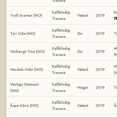
Travare
Kallblodig
K
Troll Svarten (NO)
Valack
2019
Travare

Kallblodig
Tyri Oda (NO)
Sto
2019
T
Travare
Kallblodig
M
Varbergs Tina (NO)
Sto
2019
Travare
(
Kallblodig
V
Verdals Odin (NO)
Valack
2019
Travare
(
Vertigo Diamant
Kallblodig
Hingst
2019
T
(NO)
Travare
Kallblodig
Åspe Kåre (NO)
Valack
2019
Å
Travare