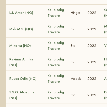
Kallblodig
Ö
L.I. Anton (NO)
Hingst
2022
Travare
(
Kallblodig
M
Mali M.S. (NO)
Sto
2022
Travare
(
Kallblodig
Mindiva (NO)
Sto
2022
V
Travare
Ravinas Annika
Kallblodig
H
Sto
2022
(NO)
Travare
(
Kallblodig
Ruuds Odin (NO)
Valack
2022
A
Travare
S.S.G. Moedina
Kallblodig
D
Sto
2022
(NO)
Travare
(