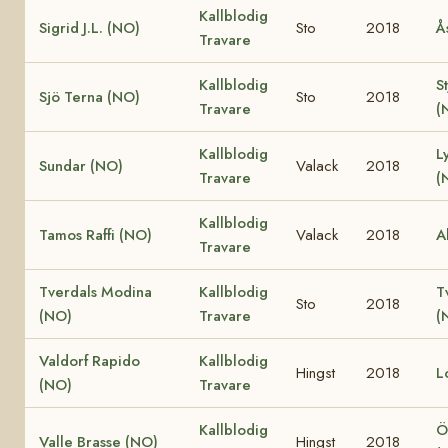
Kallblodig
Sigrid J.L. (NO)
Sto
2018
Å
Travare
Kallblodig
S
Sjö Terna (NO)
Sto
2018
Travare
(
Kallblodig
L
Sundar (NO)
Valack
2018
Travare
(
Kallblodig
Tamos Raffi (NO)
Valack
2018
A
Travare
Tverdals Modina
Kallblodig
T
Sto
2018
(NO)
Travare
(
Valdorf Rapido
Kallblodig
Hingst
2018
L
(NO)
Travare
Kallblodig
Ö
Valle Brasse (NO)
Hingst
2018