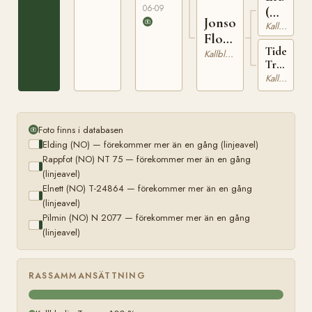
06-09
(NO)
Jonsok
N
Kallblodig Travare
Flora
2091
Tideman
(NO)
Kallblodig Travare
Trava
(NO)
Kallblodig Travare
Foto finns i databasen
Elding (NO) — förekommer mer än en gång (linjeavel)
Rappfot (NO) NT 75 — förekommer mer än en gång
(linjeavel)
Elnett (NO) T-24864 — förekommer mer än en gång
(linjeavel)
Pilmin (NO) N 2077 — förekommer mer än en gång
(linjeavel)
RASSAMMANSÄTTNING