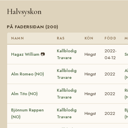
Halvsyskon
PÅ FADERSIDAN (200)
NAMN
RAS
KÖN
FÖDD
M
Kallblodig
2022-
Hagaz William
📷
Hingst
S
Travare
04-12
Kallblodig
A
Alm Romeo (NO)
Hingst
2022
Travare
(
Kallblodig
R
Alm Tito (NO)
Hingst
2022
Travare
(
Bjönnum Rappen
Kallblodig
B
Hingst
2022
(NO)
Travare
(