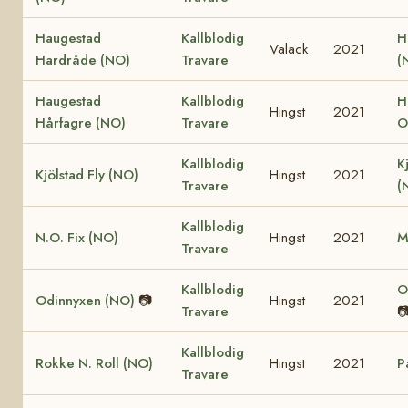
Haugestad
Kallblodig
H
Valack
2021
Hardråde (NO)
Travare
(
Haugestad
Kallblodig
H
Hingst
2021
Hårfagre (NO)
Travare
O
Kallblodig
K
Kjölstad Fly (NO)
Hingst
2021
Travare
(
Kallblodig
N.O. Fix (NO)
Hingst
2021
M
Travare
Kallblodig
O
Odinnyxen (NO)
📷
Hingst
2021
Travare

Kallblodig
Rokke N. Roll (NO)
Hingst
2021
P
Travare