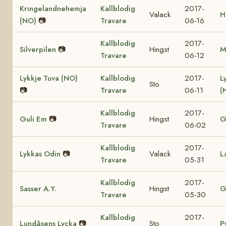
Kringelandnehemja
Kallblodig
2017-
Valack
H
(NO)
📷
Travare
06-16
Kallblodig
2017-
Silverpilen
📷
Hingst
M
Travare
06-12
Lykkje Tuva (NO)
Kallblodig
2017-
L
Sto
📷
Travare
06-11
(
Kallblodig
2017-
Guli Em
📷
Hingst
G
Travare
06-02
Kallblodig
2017-
Lykkas Odin
📷
Valack
L
Travare
05-31
Kallblodig
2017-
Sasser A.Y.
Hingst
G
Travare
05-30
Kallblodig
2017-
Lundåsens Lycka
📷
Sto
P