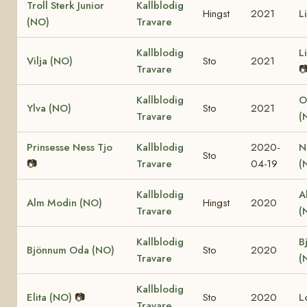
Troll Sterk Junior
Kallblodig
Hingst
2021
L
(NO)
Travare
Kallblodig
L
Vilja (NO)
Sto
2021
Travare

Kallblodig
O
Ylva (NO)
Sto
2021
Travare
(
Prinsesse Ness Tjo
Kallblodig
2020-
N
Sto
📷
Travare
04-19
(
Kallblodig
A
Alm Modin (NO)
Hingst
2020
Travare
(
Kallblodig
B
Bjönnum Oda (NO)
Sto
2020
Travare
(
Kallblodig
Elita (NO)
📷
Sto
2020
L
Travare