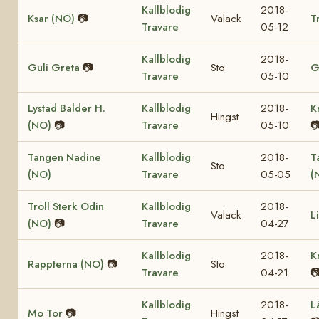
Kallblodig
2018-
Ksar (NO)
📷
Valack
T
Travare
05-12
Kallblodig
2018-
Guli Greta
📷
Sto
G
Travare
05-10
Lystad Balder H.
Kallblodig
2018-
K
Hingst
(NO)
📷
Travare
05-10

Tangen Nadine
Kallblodig
2018-
T
Sto
(NO)
Travare
05-05
(
Troll Sterk Odin
Kallblodig
2018-
Valack
L
(NO)
📷
Travare
04-27
Kallblodig
2018-
K
Rappterna (NO)
📷
Sto
Travare
04-21

Kallblodig
2018-
L
Mo Tor
📷
Hingst