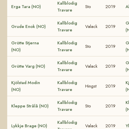
Kallblodig
Erga Tara (NO)
Sto
2019
A
Travare
Kallblodig
G
Grude Enok (NO)
Valack
2019
Travare
(
Grötte Stjerna
Kallblodig
G
Sto
2019
(NO)
Travare
(
Kallblodig
G
Grötte Varg (NO)
Valack
2019
Travare
(
Kjölstad Modin
Kallblodig
K
Hingst
2019
(NO)
Travare
(
Kallblodig
K
Kleppe Strålå (NO)
Sto
2019
Travare
(
Kallblodig
Lykkje Brage (NO)
Valack
2019
Y