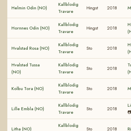
Kallblodig
Helmin Odin (NO)
Hingst
2018
M
Travare
Kallblodig
H
Hornnes Odin (NO)
Hingst
2018
Travare
(
Kallblodig
H
Hvalstad Rosa (NO)
Sto
2018
Travare
(
Hvalstad Tussa
Kallblodig
T
Sto
2018
(NO)
Travare
(
Kallblodig
Kolbu Tora (NO)
Sto
2018
M
Travare
Kallblodig
L
Lille Embla (NO)
Sto
2018
Travare

Kallblodig
Litha (NO)
Sto
2018
R