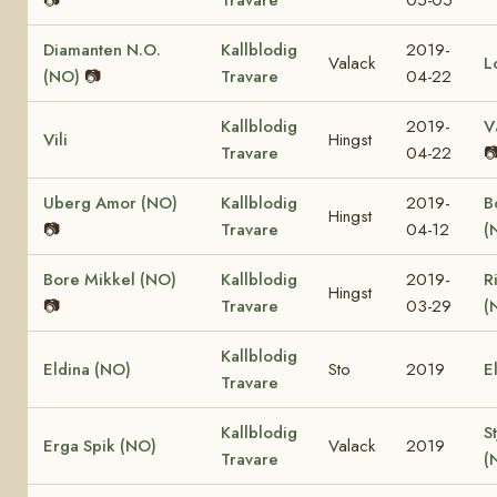
📷
Travare
05-05
Diamanten N.O.
Kallblodig
2019-
Valack
L
(NO)
📷
Travare
04-22
Kallblodig
2019-
V
Vili
Hingst
Travare
04-22

Uberg Amor (NO)
Kallblodig
2019-
B
Hingst
📷
Travare
04-12
(
Bore Mikkel (NO)
Kallblodig
2019-
R
Hingst
📷
Travare
03-29
(
Kallblodig
Eldina (NO)
Sto
2019
E
Travare
Kallblodig
S
Erga Spik (NO)
Valack
2019
Travare
(