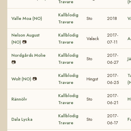
Travare
(
Kallblodig
Valle Moa (NO)
Sto
2018
V
Travare
Nelson August
Kallblodig
2017-
Valack
A
(NO)
📷
Travare
07-11
Nordgårds Molie
Kallblodig
2017-
Sto
Jä
📷
Travare
06-27
Kallblodig
2017-
T
Wolt (NO)
📷
Hingst
Travare
06-25
(
Kallblodig
2017-
Rännölv
Sto
H
Travare
06-21
Kallblodig
2017-
Dala Lycka
Sto
F
Travare
06-17