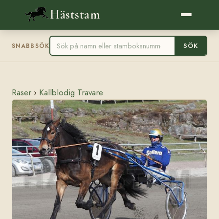
Häststam
SÖK
SNABBSÖK
Raser
›
Kallblodig Travare