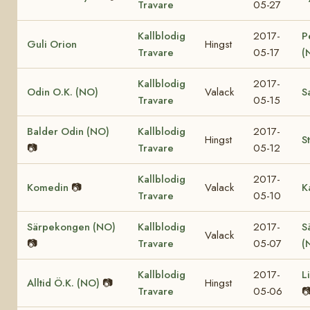
Travare
05-27
Kallblodig
2017-
P
Guli Orion
Hingst
Travare
05-17
(
Kallblodig
2017-
Odin O.K. (NO)
Valack
S
Travare
05-15
Balder Odin (NO)
Kallblodig
2017-
Hingst
S
📷
Travare
05-12
Kallblodig
2017-
Komedin
📷
Valack
K
Travare
05-10
Särpekongen (NO)
Kallblodig
2017-
S
Valack
📷
Travare
05-07
(
Kallblodig
2017-
L
Alltid Ö.K. (NO)
📷
Hingst
Travare
05-06
