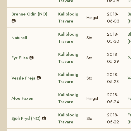
Travare
06-05
D
Brenne Odin (NO)
Kallblodig
2018-
B
Hingst
📷
Travare
06-03
(
Kallblodig
2018-
B
Naturell
Sto
Travare
05-30
(
Kallblodig
2018-
Fyr Elise
📷
Sto
P
Travare
05-29
Kallblodig
2018-
Vessle Freja
📷
Sto
V
Travare
05-28
Kallblodig
2018-
Moe Faxen
Hingst
F
Travare
05-24
Kallblodig
2018-
F
Sjöli Fryd (NO)
📷
Sto
Travare
05-22
(