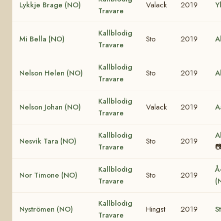
Lykkje Brage (NO)
Valack
2019
Y
Travare
Kallblodig
Mi Bella (NO)
Sto
2019
A
Travare
Kallblodig
Nelson Helen (NO)
Sto
2019
A
Travare
Kallblodig
Nelson Johan (NO)
Valack
2019
A
Travare
Kallblodig
A
Nesvik Tara (NO)
Sto
2019
Travare

Kallblodig
Å
Nor Timone (NO)
Sto
2019
Travare
(
Kallblodig
Nyströmen (NO)
Hingst
2019
S
Travare