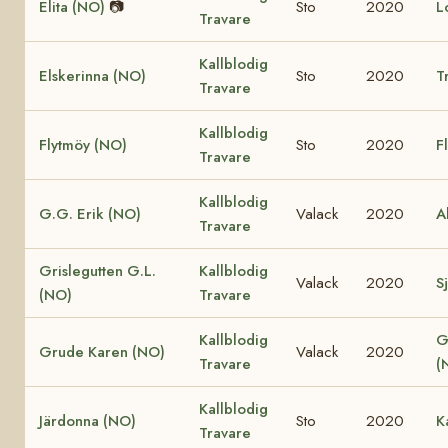
Elita (NO)
📷
Sto
2020
L
Travare
Kallblodig
Elskerinna (NO)
Sto
2020
T
Travare
Kallblodig
Flytmöy (NO)
Sto
2020
F
Travare
Kallblodig
G.G. Erik (NO)
Valack
2020
A
Travare
Grislegutten G.L.
Kallblodig
Valack
2020
Sj
(NO)
Travare
Kallblodig
G
Grude Karen (NO)
Valack
2020
Travare
(
Kallblodig
Järdonna (NO)
Sto
2020
K
Travare