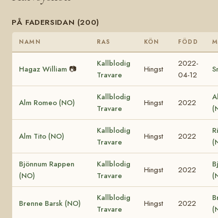
PÅ FADERSIDAN (200)
NAMN
RAS
KÖN
FÖDD
M
Kallblodig
2022-
Hagaz William
📷
Hingst
S
Travare
04-12
Kallblodig
A
Alm Romeo (NO)
Hingst
2022
Travare
(
Kallblodig
R
Alm Tito (NO)
Hingst
2022
Travare
(
Bjönnum Rappen
Kallblodig
B
Hingst
2022
(NO)
Travare
(
Kallblodig
B
Brenne Barsk (NO)
Hingst
2022
Travare
(