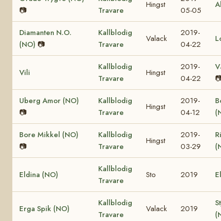
Hingst
A
📷
Travare
05-05
Diamanten N.O.
Kallblodig
2019-
Valack
L
(NO)
📷
Travare
04-22
Kallblodig
2019-
V
Vili
Hingst
Travare
04-22

Uberg Amor (NO)
Kallblodig
2019-
B
Hingst
📷
Travare
04-12
(
Bore Mikkel (NO)
Kallblodig
2019-
R
Hingst
📷
Travare
03-29
(
Kallblodig
Eldina (NO)
Sto
2019
E
Travare
Kallblodig
S
Erga Spik (NO)
Valack
2019
Travare
(