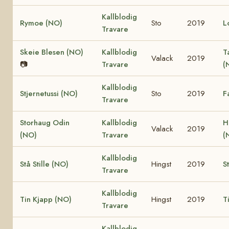
Kallblodig
Rymoe (NO)
Sto
2019
L
Travare
Skeie Blesen (NO)
Kallblodig
T
Valack
2019
📷
Travare
(
Kallblodig
Stjernetussi (NO)
Sto
2019
F
Travare
Storhaug Odin
Kallblodig
H
Valack
2019
(NO)
Travare
(
Kallblodig
Stå Stille (NO)
Hingst
2019
S
Travare
Kallblodig
Tin Kjapp (NO)
Hingst
2019
T
Travare
Kallblodig