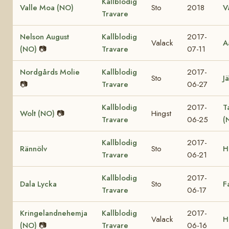
Kallblodig
Valle Moa (NO)
Sto
2018
V
Travare
Nelson August
Kallblodig
2017-
Valack
A
(NO)
📷
Travare
07-11
Nordgårds Molie
Kallblodig
2017-
Sto
Jä
📷
Travare
06-27
Kallblodig
2017-
T
Wolt (NO)
📷
Hingst
Travare
06-25
(
Kallblodig
2017-
Rännölv
Sto
H
Travare
06-21
Kallblodig
2017-
Dala Lycka
Sto
F
Travare
06-17
Kringelandnehemja
Kallblodig
2017-
Valack
H
(NO)
📷
Travare
06-16