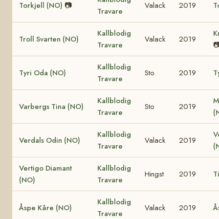
Torkjell (NO)
📷
Valack
2019
T
Travare
Kallblodig
K
Troll Svarten (NO)
Valack
2019
Travare

Kallblodig
Tyri Oda (NO)
Sto
2019
T
Travare
Kallblodig
M
Varbergs Tina (NO)
Sto
2019
Travare
(
Kallblodig
V
Verdals Odin (NO)
Valack
2019
Travare
(
Vertigo Diamant
Kallblodig
Hingst
2019
T
(NO)
Travare
Kallblodig
Åspe Kåre (NO)
Valack
2019
Å
Travare