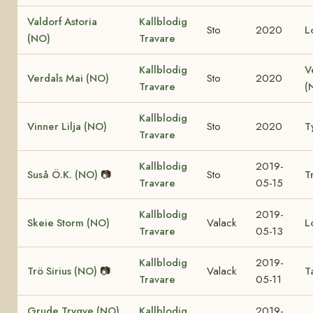
Valdorf Astoria
Kallblodig
Sto
2020
L
(NO)
Travare
Kallblodig
V
Verdals Mai (NO)
Sto
2020
Travare
(
Kallblodig
Vinner Lilja (NO)
Sto
2020
T
Travare
Kallblodig
2019-
Suså Ö.K. (NO)
📷
Sto
T
Travare
05-15
Kallblodig
2019-
Skeie Storm (NO)
Valack
L
Travare
05-13
Kallblodig
2019-
Trö Sirius (NO)
📷
Valack
T
Travare
05-11
Grude Trygve (NO)
Kallblodig
2019-