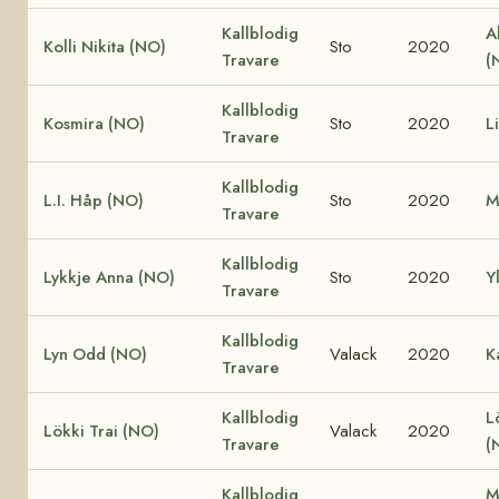
Kallblodig
A
Kolli Nikita (NO)
Sto
2020
Travare
(
Kallblodig
Kosmira (NO)
Sto
2020
L
Travare
Kallblodig
L.I. Håp (NO)
Sto
2020
M
Travare
Kallblodig
Lykkje Anna (NO)
Sto
2020
Y
Travare
Kallblodig
Lyn Odd (NO)
Valack
2020
K
Travare
Kallblodig
L
Lökki Trai (NO)
Valack
2020
Travare
(
Kallblodig
M