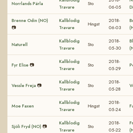
Kallblodig
2018-
N
Norrlands Pärla
Sto
Travare
06-05
D
Brenne Odin (NO)
Kallblodig
2018-
B
Hingst
📷
Travare
06-03
(
Kallblodig
2018-
B
Naturell
Sto
Travare
05-30
(
Kallblodig
2018-
Fyr Elise
📷
Sto
P
Travare
05-29
Kallblodig
2018-
Vessle Freja
📷
Sto
V
Travare
05-28
Kallblodig
2018-
Moe Faxen
Hingst
F
Travare
05-24
Kallblodig
2018-
F
Sjöli Fryd (NO)
📷
Sto
Travare
05-22
(