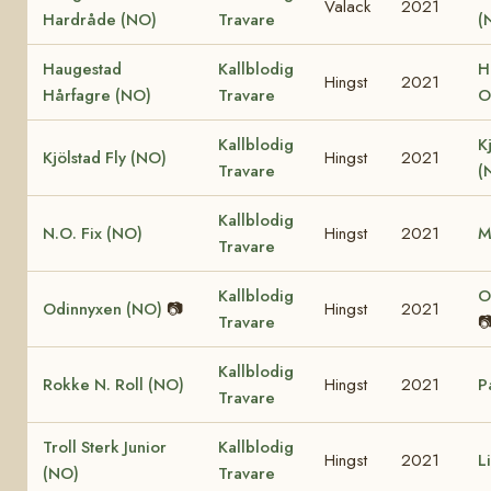
Valack
2021
Hardråde (NO)
Travare
(
Haugestad
Kallblodig
H
Hingst
2021
Hårfagre (NO)
Travare
O
Kallblodig
K
Kjölstad Fly (NO)
Hingst
2021
Travare
(
Kallblodig
N.O. Fix (NO)
Hingst
2021
M
Travare
Kallblodig
O
Odinnyxen (NO)
📷
Hingst
2021
Travare

Kallblodig
Rokke N. Roll (NO)
Hingst
2021
P
Travare
Troll Sterk Junior
Kallblodig
Hingst
2021
L
(NO)
Travare