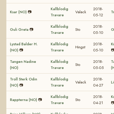
Kallblodig
2018-
Ksar (NO)
📷
Valack
T
Travare
05-12
Kallblodig
2018-
Guli Greta
📷
Sto
G
Travare
05-10
Lystad Balder H.
Kallblodig
2018-
K
Hingst
(NO)
📷
Travare
05-10

Tangen Nadine
Kallblodig
2018-
T
Sto
(NO)
Travare
05-05
(
Troll Sterk Odin
Kallblodig
2018-
Valack
L
(NO)
📷
Travare
04-27
Kallblodig
2018-
K
Rappterna (NO)
📷
Sto
Travare
04-21
