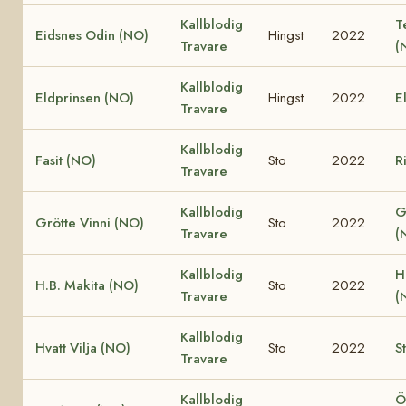
Kallblodig
T
Eidsnes Odin (NO)
Hingst
2022
Travare
(
Kallblodig
Eldprinsen (NO)
Hingst
2022
E
Travare
Kallblodig
Fasit (NO)
Sto
2022
R
Travare
Kallblodig
G
Grötte Vinni (NO)
Sto
2022
Travare
(
Kallblodig
H
H.B. Makita (NO)
Sto
2022
Travare
(
Kallblodig
Hvatt Vilja (NO)
Sto
2022
S
Travare
Kallblodig
Ö