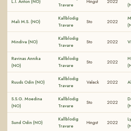
L.I. Anton (NO)
Hingst
2022
Travare
(
Kallblodig
M
Mali M.S. (NO)
Sto
2022
Travare
(
Kallblodig
Mindiva (NO)
Sto
2022
V
Travare
Ravinas Annika
Kallblodig
H
Sto
2022
(NO)
Travare
(
Kallblodig
Ruuds Odin (NO)
Valack
2022
A
Travare
S.S.G. Moedina
Kallblodig
D
Sto
2022
(NO)
Travare
(
Kallblodig
L
Sund Odin (NO)
Hingst
2022
Travare
(