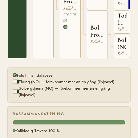
Frökna
Kallblodig Travare
(NO)
Kallblodig Travare
Toddy
2002-07-
05
(NO)
Bol
N
Kallblodig Travare
Fröya
2146
Bolbles
(NO)
Kallblodig Travare
(NO)
Kallblodig Travare
Foto finns i databasen
Elding (NO) — förekommer mer än en gång (linjeavel)
Solbergstjerna (NO) — förekommer mer än en gång
(linjeavel)
RASSAMMANSÄTTNING
Kallblodig Travare 100 %