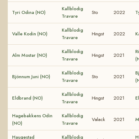
Kallblodig
Tyri Odina (NO)
Sto
2022
T
Travare
Kallblodig
Valle Kodin (NO)
Hingst
2022
K
Travare
Kallblodig
R
Alm Mostar (NO)
Hingst
2021
Travare
(
Kallblodig
B
Bjönnum Juni (NO)
Sto
2021
Travare
(
Kallblodig
Eldbrand (NO)
Hingst
2021
E
Travare
Hagebakkens Odin
Kallblodig
Valack
2021
M
(NO)
Travare
Haugestad
Kallblodig
H