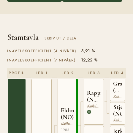
Stamtavla
SKRIV UT / DELA
3,91 %
INAVELSKOEFFICIENT (4 NIVÅER)
12,22 %
INAVELSKOEFFICIENT (7 NIVÅER)
PROFIL
LED 1
LED 2
LED 3
LED 4
Granva
(NO)
Rappfot
NT
Kallblodig Travare
(NO)
52
NT
Kallblodig Travare
Stjernef
Elding
75
(NO)
(NO)
Kallblodig Travare
Kallblodig Travare
Jerker
1983-