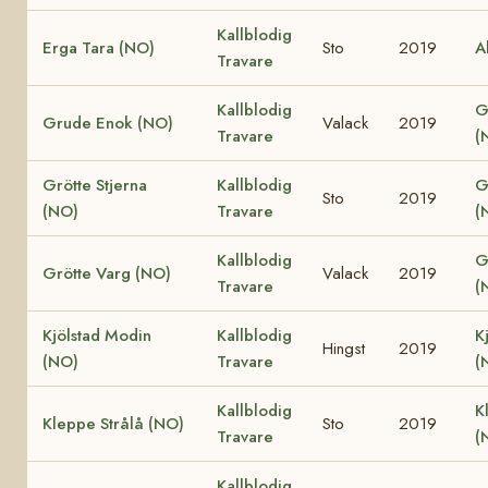
Kallblodig
Erga Tara (NO)
Sto
2019
A
Travare
Kallblodig
G
Grude Enok (NO)
Valack
2019
Travare
(
Grötte Stjerna
Kallblodig
G
Sto
2019
(NO)
Travare
(
Kallblodig
G
Grötte Varg (NO)
Valack
2019
Travare
(
Kjölstad Modin
Kallblodig
K
Hingst
2019
(NO)
Travare
(
Kallblodig
K
Kleppe Strålå (NO)
Sto
2019
Travare
(
Kallblodig