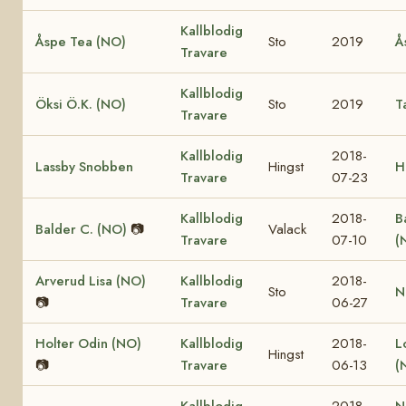
Kallblodig
Åspe Tea (NO)
Sto
2019
Å
Travare
Kallblodig
Öksi Ö.K. (NO)
Sto
2019
T
Travare
Kallblodig
2018-
Lassby Snobben
Hingst
H
Travare
07-23
Kallblodig
2018-
B
Balder C. (NO)
📷
Valack
Travare
07-10
(
Arverud Lisa (NO)
Kallblodig
2018-
Sto
N
📷
Travare
06-27
Holter Odin (NO)
Kallblodig
2018-
L
Hingst
📷
Travare
06-13
(