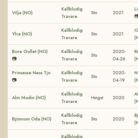
Kallblodig
L
Vilja (NO)
Sto
2021
Travare

Kallblodig
O
Ylva (NO)
Sto
2021
Travare
(
Bore Gullet (NO)
Kallblodig
2020-
R
Sto
📷
Travare
04-26
(
Prinsesse Ness Tjo
Kallblodig
2020-
N
Sto
📷
Travare
04-19
(
Kallblodig
A
Alm Modin (NO)
Hingst
2020
Travare
(
Kallblodig
B
Bjönnum Oda (NO)
Sto
2020
Travare
(
Kallblodig