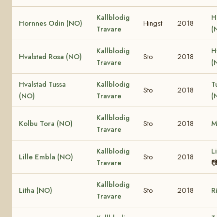
Kallblodig
H
Hornnes Odin (NO)
Hingst
2018
Travare
(
Kallblodig
H
Hvalstad Rosa (NO)
Sto
2018
Travare
(
Hvalstad Tussa
Kallblodig
T
Sto
2018
(NO)
Travare
(
Kallblodig
Kolbu Tora (NO)
Sto
2018
M
Travare
Kallblodig
L
Lille Embla (NO)
Sto
2018
Travare

Kallblodig
Litha (NO)
Sto
2018
R
Travare