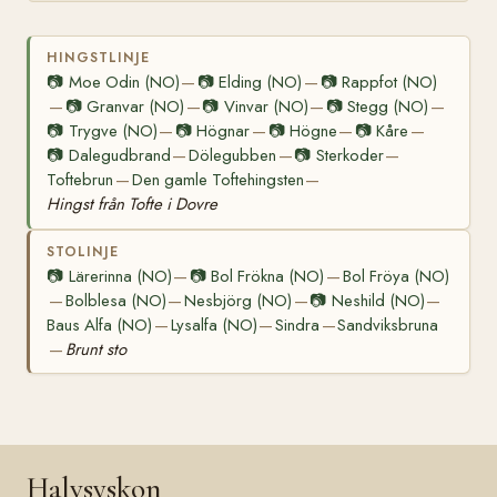
HINGSTLINJE
📷
Moe Odin (NO)
📷
Elding (NO)
📷
Rappfot (NO)
—
—
📷
Granvar (NO)
📷
Vinvar (NO)
📷
Stegg (NO)
—
—
—
—
📷
Trygve (NO)
📷
Högnar
📷
Högne
📷
Kåre
—
—
—
—
📷
Dalegudbrand
Dölegubben
📷
Sterkoder
—
—
—
Toftebrun
Den gamle Toftehingsten
—
—
Hingst från Tofte i Dovre
STOLINJE
📷
Lärerinna (NO)
📷
Bol Frökna (NO)
Bol Fröya (NO)
—
—
Bolblesa (NO)
Nesbjörg (NO)
📷
Neshild (NO)
—
—
—
—
Baus Alfa (NO)
Lysalfa (NO)
Sindra
Sandviksbruna
—
—
—
Brunt sto
—
Halvsyskon