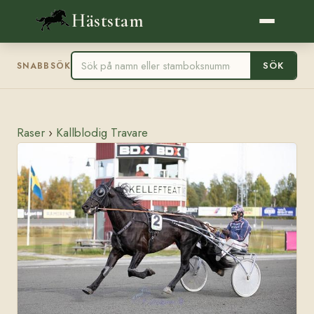
Häststam
SÖK
SNABBSÖK
Raser
›
Kallblodig Travare