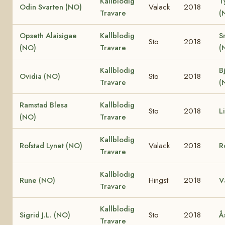
Kallblodig
T
Odin Svarten (NO)
Valack
2018
Travare
(
Opseth Alaisigae
Kallblodig
S
Sto
2018
(NO)
Travare
(
Kallblodig
B
Ovidia (NO)
Sto
2018
Travare
(
Ramstad Blesa
Kallblodig
Sto
2018
L
(NO)
Travare
Kallblodig
Rofstad Lynet (NO)
Valack
2018
R
Travare
Kallblodig
Rune (NO)
Hingst
2018
V
Travare
Kallblodig
Sigrid J.L. (NO)
Sto
2018
Å
Travare