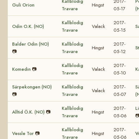
Kallblodig
2017-
P
Guli Orion
Hingst
Travare
05-17
(
Kallblodig
2017-
Odin O.K. (NO)
Valack
S
Travare
05-15
Balder Odin (NO)
Kallblodig
2017-
Hingst
S
📷
Travare
05-12
Kallblodig
2017-
Komedin
📷
Valack
K
Travare
05-10
Särpekongen (NO)
Kallblodig
2017-
S
Valack
📷
Travare
05-07
(
Kallblodig
2017-
L
Alltid Ö.K. (NO)
📷
Hingst
Travare
05-06

Kallblodig
2017-
Vessle Tor
📷
Hingst
V
Travare
05-06