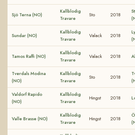
Kallblodig
S
Sjö Terna (NO)
Sto
2018
Travare
(
Kallblodig
L
Sundar (NO)
Valack
2018
Travare
(
Kallblodig
Tamos Raffi (NO)
Valack
2018
A
Travare
Tverdals Modina
Kallblodig
T
Sto
2018
(NO)
Travare
(
Valdorf Rapido
Kallblodig
Hingst
2018
L
(NO)
Travare
Kallblodig
Ö
Valle Brasse (NO)
Hingst
2018
Travare
(