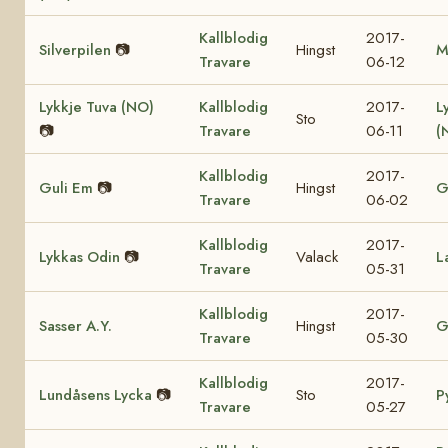
Kallblodig
2017-
Silverpilen
📷
Hingst
M
Travare
06-12
Lykkje Tuva (NO)
Kallblodig
2017-
L
Sto
📷
Travare
06-11
(
Kallblodig
2017-
Guli Em
📷
Hingst
G
Travare
06-02
Kallblodig
2017-
Lykkas Odin
📷
Valack
L
Travare
05-31
Kallblodig
2017-
Sasser A.Y.
Hingst
G
Travare
05-30
Kallblodig
2017-
Lundåsens Lycka
📷
Sto
P
Travare
05-27