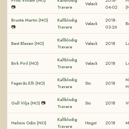
Prins Villiam (NO)
Kallblodig
2018-
H
Valack
📷
Travare
04-02
(
Brunte Martin (NO)
Kallblodig
2018-
Valack
B
📷
Travare
03-26
Kallblodig
Best Blesen (NO)
Valack
2018
L
Travare
Kallblodig
Birk Piril (NO)
Valack
2018
L
Travare
Kallblodig
N
Fagerås Elli (NO)
Sto
2018
Travare
H
Kallblodig
Gull Vilja (NO)
📷
Sto
2018
V
Travare
Kallblodig
Helmin Odin (NO)
Hingst
2018
M
Travare