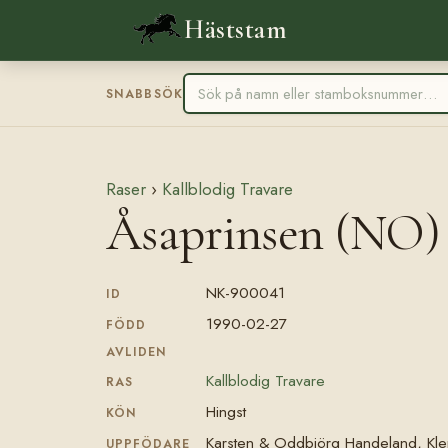
Häststam
SNABBSÖK
Raser
›
Kallblodig Travare
Åsaprinsen (NO)
NK-900041
ID
1990-02-27
FÖDD
AVLIDEN
Kallblodig Travare
RAS
Hingst
KÖN
Karsten & Oddbjörg Handeland, Kl
UPPFÖDARE