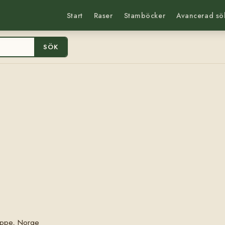
Start
Raser
Stamböcker
Avancerad sö
SÖK
eppe, Norge