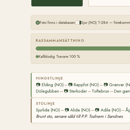
Foto finns i databasen
Sjur (NO) T-284 — förekomme
RASSAMMANSÄTTNING
Kallblodig Travare 100 %
HINGSTLINJE
📷
Elding (NO)
📷
Rappfot (NO)
📷
Granvar (
—
—
Dölegubben
📷
Sterkoder
Toftebrun
Den gaml
—
—
—
STOLINJE
Sjurlida (NO)
📷
Alida (NO)
📷
Adila (NO)
Åg
—
—
—
Brunt sto, senare såld till P.P. Todnem i Sandnes