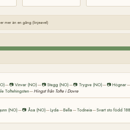
r mer än en gång (linjeavel)
NO)
📷
Vinvar (NO)
📷
Stegg (NO)
📷
Trygve (NO)
📷
Högnar
—
—
—
—
e Toftehingsten
Hingst från Tofte i Dovre
—
unn (NO)
📷
Åsa (NO)
Lyda
Bella
Todneia
Svart sto född 1
—
—
—
—
—