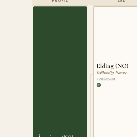
PROFIL
LED 1
Elding (NO)
Kallblodig Travare
1983-05-08