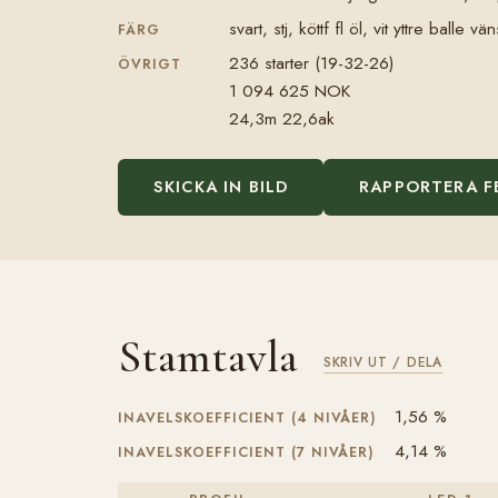
svart, stj, köttf fl öl, vit yttre balle 
FÄRG
236 starter (19-32-26)
ÖVRIGT
1 094 625 NOK
24,3m 22,6ak
SKICKA IN BILD
RAPPORTERA F
Stamtavla
SKRIV UT / DELA
1,56 %
INAVELSKOEFFICIENT (4 NIVÅER)
4,14 %
INAVELSKOEFFICIENT (7 NIVÅER)