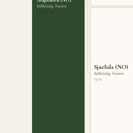
Åsaprinsen (NO)
Kallblodig Travare
1990-02-27
Sjurlida (NO)
Kallblodig Travare
1979