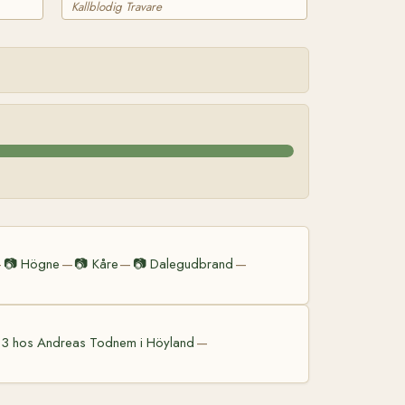
Kallblodig Travare
📷
Högne
📷
Kåre
📷
Dalegudbrand
—
—
—
—
883 hos Andreas Todnem i Höyland
—