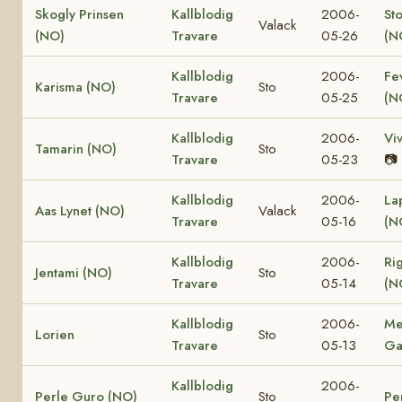
Skogly Prinsen
Kallblodig
2006-
St
Valack
(NO)
Travare
05-26
(N
Kallblodig
2006-
Fe
Karisma (NO)
Sto
Travare
05-25
(N
Kallblodig
2006-
Vi
Tamarin (NO)
Sto
Travare
05-23
📷
Kallblodig
2006-
La
Aas Lynet (NO)
Valack
Travare
05-16
(N
Kallblodig
2006-
Ri
Jentami (NO)
Sto
Travare
05-14
(N
Kallblodig
2006-
Me
Lorien
Sto
Travare
05-13
Ga
Kallblodig
2006-
Perle Guro (NO)
Sto
Pe