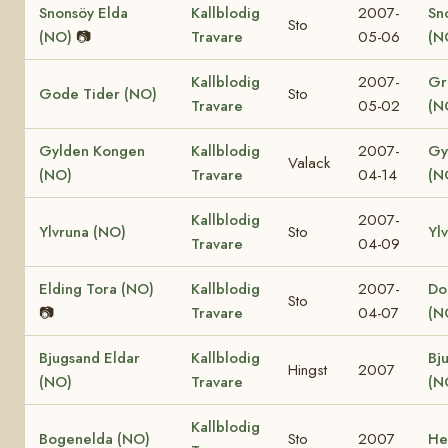
Snonsöy Elda
Kallblodig
2007-
Sn
Sto
(NO)
📷
Travare
05-06
(N
Kallblodig
2007-
Gr
Gode Tider (NO)
Sto
Travare
05-02
(N
Gylden Kongen
Kallblodig
2007-
Gy
Valack
(NO)
Travare
04-14
(N
Kallblodig
2007-
Ylvruna (NO)
Sto
Yl
Travare
04-09
Elding Tora (NO)
Kallblodig
2007-
Dol
Sto
📷
Travare
04-07
(N
Bjugsand Eldar
Kallblodig
Bj
Hingst
2007
(NO)
Travare
(N
Kallblodig
Bogenelda (NO)
Sto
2007
He