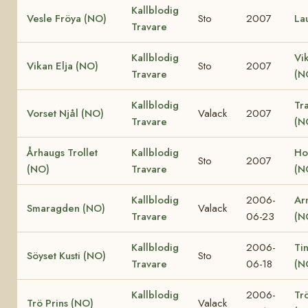
Kallblodig
Vesle Fröya (NO)
Sto
2007
La
Travare
Kallblodig
Vi
Vikan Elja (NO)
Sto
2007
Travare
(N
Kallblodig
Tr
Vorset Njål (NO)
Valack
2007
Travare
(N
Århaugs Trollet
Kallblodig
Ho
Sto
2007
(NO)
Travare
(N
Kallblodig
2006-
Ar
Smaragden (NO)
Valack
Travare
06-23
(N
Kallblodig
2006-
Ti
Söyset Kusti (NO)
Sto
Travare
06-18
(N
Kallblodig
2006-
Tr
Trö Prins (NO)
Valack