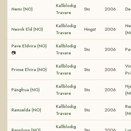
Kallblodig
Nemi (NO)
Sto
2006
De
Travare
Kallblodig
Ne
Nesvik Eld (NO)
Hingst
2006
Travare
(N
Pave Eldvira (NO)
Kallblodig
Sto
2006
Pa
📷
Travare
Kallblodig
Vi
Prinse Elvira (NO)
Sto
2006
Travare
Pr
Kallblodig
Hj
Pängfrua (NO)
Sto
2006
Travare
(N
Kallblodig
Ra
Ramselda (NO)
Sto
2006
Travare
(N
Kallblodig
Rappluna (NO)
Sto
2006
Lu