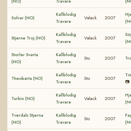
(NO)
Travare
(N
Kallblodig
Hje
Solvar (NO)
Valack
2007
Travare
(N
Kallblodig
Söy
Stjerne Troj (NO)
Valack
2007
Travare
(N
Storler Svarta
Kallblodig
Sto
2007
Tro
(NO)
Travare
Kallblodig
Ti
Theobärta (NO)
Sto
2007
Travare
📷
Kallblodig
Hj
Turbin (NO)
Valack
2007
Travare
(N
Tverdals Stjerna
Kallblodig
Fa
Sto
2007
(NO)
Travare
(N