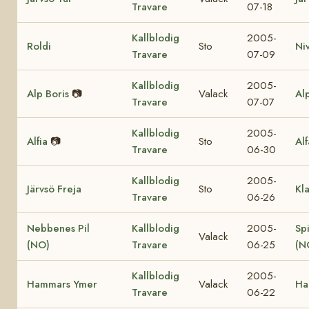
Travare
07-18
Kallblodig
2005-
Roldi
Sto
Ni
Travare
07-09
Kallblodig
2005-
Alp Boris
📷
Valack
Al
Travare
07-07
Kallblodig
2005-
Alfia
📷
Sto
Al
Travare
06-30
Kallblodig
2005-
Järvsö Freja
Sto
Kl
Travare
06-26
Nebbenes Pil
Kallblodig
2005-
Sp
Valack
(NO)
Travare
06-25
(N
Kallblodig
2005-
Hammars Ymer
Valack
Ha
Travare
06-22