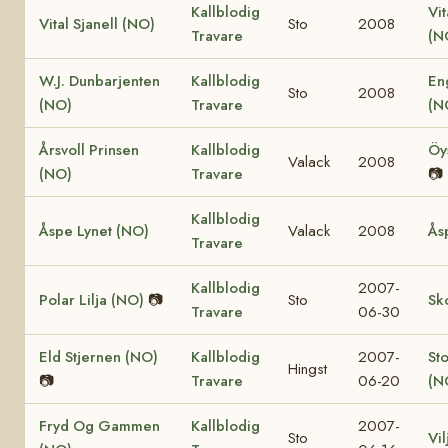
Kallblodig
Vit
Vital Sjanell (NO)
Sto
2008
Travare
(N
W.J. Dunbarjenten
Kallblodig
En
Sto
2008
(NO)
Travare
(N
Årsvoll Prinsen
Kallblodig
Öy
Valack
2008
(NO)
Travare
📷
Kallblodig
Åspe Lynet (NO)
Valack
2008
Ås
Travare
Kallblodig
2007-
Polar Lilja (NO)
📷
Sto
Sk
Travare
06-30
Eld Stjernen (NO)
Kallblodig
2007-
St
Hingst
📷
Travare
06-20
(N
Fryd Og Gammen
Kallblodig
2007-
Sto
Vi