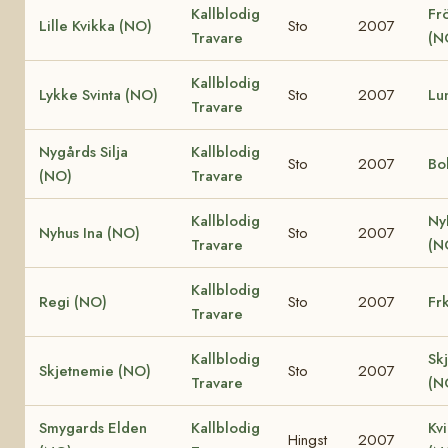
Kallblodig
Fr
Lille Kvikka (NO)
Sto
2007
Travare
(N
Kallblodig
Lykke Svinta (NO)
Sto
2007
Lu
Travare
Nygårds Silja
Kallblodig
Sto
2007
Bo
(NO)
Travare
Kallblodig
Ny
Nyhus Ina (NO)
Sto
2007
Travare
(N
Kallblodig
Regi (NO)
Sto
2007
Fr
Travare
Kallblodig
Sk
Skjetnemie (NO)
Sto
2007
Travare
(N
Smygards Elden
Kallblodig
Kv
Hingst
2007