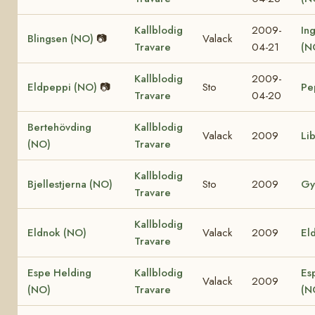
Kallblodig
2009-
In
Blingsen (NO)
📷
Valack
Travare
04-21
(N
Kallblodig
2009-
Eldpeppi (NO)
📷
Sto
Pe
Travare
04-20
Bertehövding
Kallblodig
Valack
2009
Li
(NO)
Travare
Kallblodig
Bjellestjerna (NO)
Sto
2009
Gy
Travare
Kallblodig
Eldnok (NO)
Valack
2009
Eld
Travare
Espe Helding
Kallblodig
Es
Valack
2009
(NO)
Travare
(N