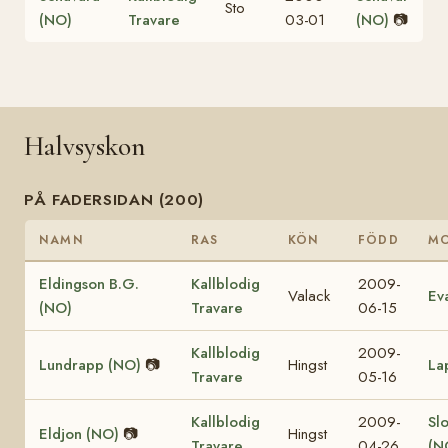
Sto
(NO)
Travare
03-01
(NO)
📷
Halvsyskon
PÅ FADERSIDAN (200)
NAMN
RAS
KÖN
FÖDD
M
Eldingson B.G.
Kallblodig
2009-
Valack
Ev
(NO)
Travare
06-15
Kallblodig
2009-
Lundrapp (NO)
📷
Hingst
La
Travare
05-16
Kallblodig
2009-
Sl
Eldjon (NO)
📷
Hingst
Travare
04-26
(N