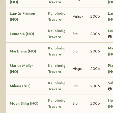
(NO)
Travare
(N
Lauvås Prinsen
Kallblodig
La
Valack
2006
(NO)
Travare
(N
Kallblodig
Lo
Lomepia (NO)
Sto
2006
Travare
📷
Kallblodig
Ma
Mai Elena (NO)
Sto
2006
Travare
(N
Marius Mollyn
Kallblodig
Pi
Hingst
2006
(NO)
Travare
(N
Kallblodig
Va
Miluna (NO)
Sto
2006
Travare
📷
Kallblodig
He
Moen Stilig (NO)
Sto
2006
Travare
(N