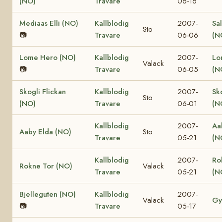
(NO)
Travare
06-16
Mediaas Elli (NO)
Kallblodig
2007-
Sa
Sto
📷
Travare
06-06
(N
Lome Hero (NO)
Kallblodig
2007-
Lo
Valack
📷
Travare
06-05
(N
Skogli Flickan
Kallblodig
2007-
Sk
Sto
(NO)
Travare
06-01
(N
Kallblodig
2007-
Aa
Aaby Elda (NO)
Sto
Travare
05-21
(N
Kallblodig
2007-
Ro
Rokne Tor (NO)
Valack
Travare
05-21
(N
Bjelleguten (NO)
Kallblodig
2007-
Valack
Gy
📷
Travare
05-17