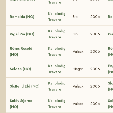
Travare
Kallblodig
Remelda (NO)
Sto
2006
Re
Travare
Kallblodig
Rigel Pia (NO)
Sto
2006
Pi
Travare
Röyns Roseld
Kallblodig
Rö
Valack
2006
(NO)
Travare
(N
Kallblodig
En
Selden (NO)
Hingst
2006
Travare
(N
Kallblodig
Slo
Slottelid Eld (NO)
Valack
2006
Travare
(N
Solöy Stjerno
Kallblodig
So
Valack
2006
(NO)
Travare
(N