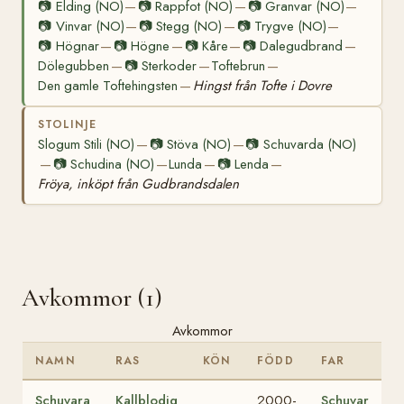
📷
Elding (NO)
📷
Rappfot (NO)
📷
Granvar (NO)
—
—
—
📷
Vinvar (NO)
📷
Stegg (NO)
📷
Trygve (NO)
—
—
—
📷
Högnar
📷
Högne
📷
Kåre
📷
Dalegudbrand
—
—
—
—
Dölegubben
📷
Sterkoder
Toftebrun
—
—
—
Den gamle Toftehingsten
Hingst från Tofte i Dovre
—
STOLINJE
Slogum Stili (NO)
📷
Stöva (NO)
📷
Schuvarda (NO)
—
—
📷
Schudina (NO)
Lunda
📷
Lenda
—
—
—
—
Fröya, inköpt från Gudbrandsdalen
Avkommor (1)
Avkommor
NAMN
RAS
KÖN
FÖDD
FAR
Schuvara
Kallblodig
2000-
Schuvar