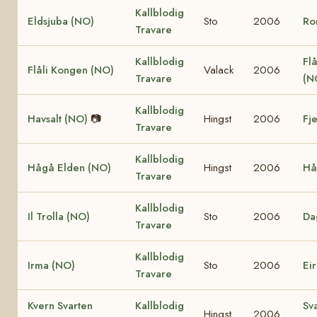
Kallblodig
Eldsjuba (NO)
Sto
2006
Ro
Travare
Kallblodig
Flå
Flåli Kongen (NO)
Valack
2006
Travare
(N
Kallblodig
Havsalt (NO)
📷
Hingst
2006
Fj
Travare
Kallblodig
Hågå Elden (NO)
Hingst
2006
Hå
Travare
Kallblodig
Il Trolla (NO)
Sto
2006
Da
Travare
Kallblodig
Irma (NO)
Sto
2006
Ei
Travare
Kvern Svarten
Kallblodig
Sv
Hingst
2006