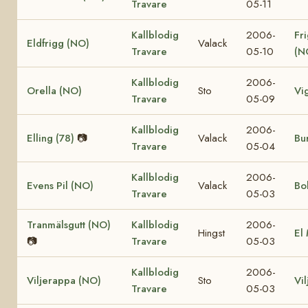
Travare
05-11
Kallblodig
2006-
Fr
Eldfrigg (NO)
Valack
Travare
05-10
(N
Kallblodig
2006-
Orella (NO)
Sto
Vi
Travare
05-09
Kallblodig
2006-
Elling (78)
📷
Valack
Bur
Travare
05-04
Kallblodig
2006-
Evens Pil (NO)
Valack
Bo
Travare
05-03
Tranmälsgutt (NO)
Kallblodig
2006-
Hingst
El
📷
Travare
05-03
Kallblodig
2006-
Viljerappa (NO)
Sto
Vi
Travare
05-03