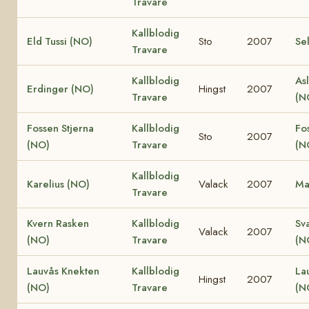
Travare
Kallblodig
Eld Tussi (NO)
Sto
2007
Se
Travare
Kallblodig
Asl
Erdinger (NO)
Hingst
2007
Travare
(N
Fossen Stjerna
Kallblodig
Fo
Sto
2007
(NO)
Travare
(N
Kallblodig
Karelius (NO)
Valack
2007
Ma
Travare
Kvern Rasken
Kallblodig
Sv
Valack
2007
(NO)
Travare
(N
Lauvås Knekten
Kallblodig
La
Hingst
2007
(NO)
Travare
(N