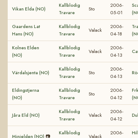
Kallblodig
2006-
Sc
Vikan Elda (NO)
Sto
Travare
05-01
(N
Gaardens Lat
Kallblodig
2006-
Tr
Valack
Hans (NO)
Travare
04-18
(N
Kolnes Elden
Kallblodig
2006-
Valack
Ca
(NO)
Travare
04-13
Kallblodig
2006-
Värdalsjenta (NO)
Sto
Rö
Travare
04-13
Eldingstjerna
Kallblodig
2006-
Fr
Sto
(NO)
Travare
04-12
(N
Kallblodig
2006-
Jåra Eld (NO)
Valack
Du
Travare
04-12
Kallblodig
2006-
Hi
Minielden (NO)
📷
Valack