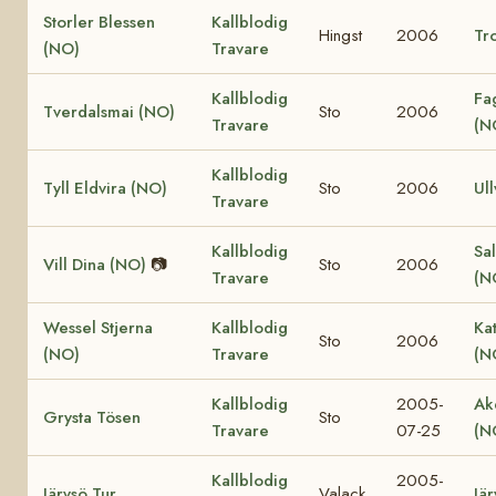
Storler Blessen
Kallblodig
Hingst
2006
Tro
(NO)
Travare
Kallblodig
Fa
Tverdalsmai (NO)
Sto
2006
Travare
(N
Kallblodig
Tyll Eldvira (NO)
Sto
2006
Ull
Travare
Kallblodig
Sal
Vill Dina (NO)
📷
Sto
2006
Travare
(N
Wessel Stjerna
Kallblodig
Ka
Sto
2006
(NO)
Travare
(N
Kallblodig
2005-
Ak
Grysta Tösen
Sto
Travare
07-25
(N
Kallblodig
2005-
Järvsö Tur
Valack
Jär