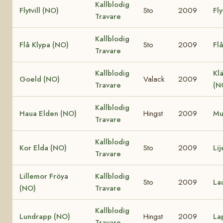
Kallblodig
Flytvill (NO)
Sto
2009
Fly
Travare
Kallblodig
Flå Klypa (NO)
Sto
2009
Fl
Travare
Kallblodig
Klä
Goeld (NO)
Valack
2009
Travare
(N
Kallblodig
Haua Elden (NO)
Hingst
2009
Mu
Travare
Kallblodig
Kor Elda (NO)
Sto
2009
Li
Travare
Lillemor Fröya
Kallblodig
Sto
2009
La
(NO)
Travare
Kallblodig
Lundrapp (NO)
Hingst
2009
La
Travare