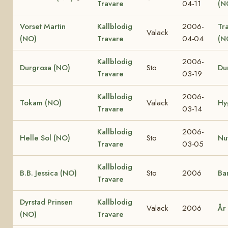
Travare
04-11
(N
Vorset Martin
Kallblodig
2006-
Tr
Valack
(NO)
Travare
04-04
(N
Kallblodig
2006-
Durgrosa (NO)
Sto
Du
Travare
03-19
Kallblodig
2006-
Tokam (NO)
Valack
Hy
Travare
03-14
Kallblodig
2006-
Helle Sol (NO)
Sto
Nu
Travare
03-05
Kallblodig
B.B. Jessica (NO)
Sto
2006
Ba
Travare
Dyrstad Prinsen
Kallblodig
Valack
2006
År
(NO)
Travare