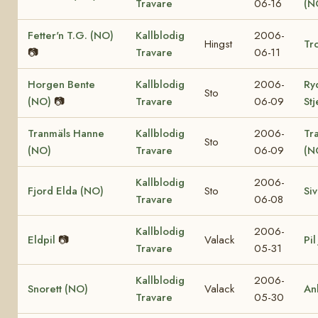
Travare
06-16
(N
Fetter'n T.G. (NO)
Kallblodig
2006-
Hingst
Tro
📷
Travare
06-11
Horgen Bente
Kallblodig
2006-
Ry
Sto
(NO)
📷
Travare
06-09
St
Tranmäls Hanne
Kallblodig
2006-
Tr
Sto
(NO)
Travare
06-09
(N
Kallblodig
2006-
Fjord Elda (NO)
Sto
Si
Travare
06-08
Kallblodig
2006-
Eldpil
📷
Valack
Pil
Travare
05-31
Kallblodig
2006-
Snorett (NO)
Valack
An
Travare
05-30