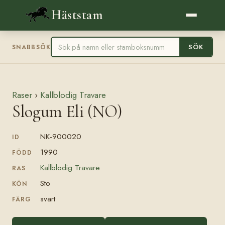
Häststam
SÖK
SNABBSÖK
Raser
›
Kallblodig Travare
Slogum Eli (NO)
NK-900020
ID
1990
FÖDD
Kallblodig Travare
RAS
Sto
KÖN
svart
FÄRG