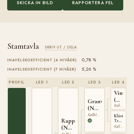
SKICKA IN BILD
RAPPORTERA FEL
Stamtavla
SKRIV UT / DELA
0,78 %
INAVELSKOEFFICIENT (4 NIVÅER)
5,26 %
INAVELSKOEFFICIENT (7 NIVÅER)
PROFIL
LED 1
LED 2
LED 3
LED 4
Vinvar
(NO)
Granvar
Kallblodig Travare
T-
(NO)
230
NT
Kallblodig Travare
Klästad
Rappfot
52
Terna
(NO)
Kallblodig Travare
(NO)
T-