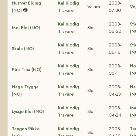
Hustvet Elding
Kallblodig
2008-
Valack
Vo
(NO)
📷
Travare
07-30
Kallblodig
2008-
Stj
Moi Eldi (NO)
Sto
Travare
06-30
(N
Kallblodig
2008-
Stj
Skala (NO)
Sto
Travare
06-16
(N
Kallblodig
2008-
Ho
Påls Tina (NO)
Sto
Travare
06-11
(N
Hage Trygga
Kallblodig
2008-
Ha
Sto
(NO)
Travare
04-28
(N
Kallblodig
2008-
Ma
Lyssjö Eldi (NO)
Sto
Travare
04-24
(N
Tangen Rikke
Kallblodig
2008-
Ta
Sto
(NO)
Travare
04-19
(N