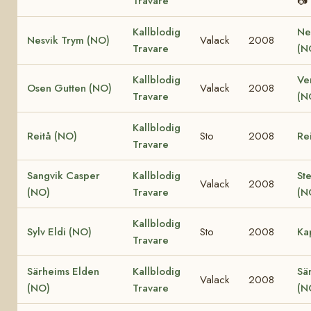
Travare
📷
Kallblodig
Ne
Nesvik Trym (NO)
Valack
2008
Travare
(N
Kallblodig
Ve
Osen Gutten (NO)
Valack
2008
Travare
(N
Kallblodig
Reitå (NO)
Sto
2008
Re
Travare
Sangvik Casper
Kallblodig
St
Valack
2008
(NO)
Travare
(N
Kallblodig
Sylv Eldi (NO)
Sto
2008
Ka
Travare
Särheims Elden
Kallblodig
Sä
Valack
2008
(NO)
Travare
(N