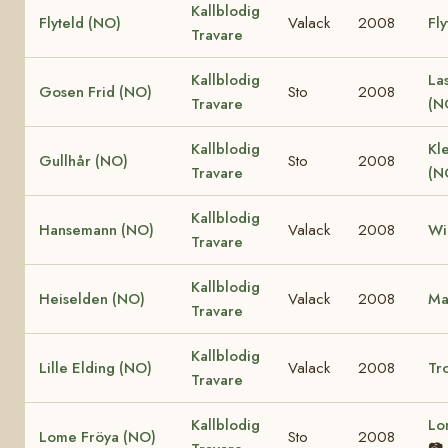
Kallblodig
Flyteld (NO)
Valack
2008
Fly
Travare
Kallblodig
La
Gosen Frid (NO)
Sto
2008
Travare
(N
Kallblodig
Kle
Gullhår (NO)
Sto
2008
Travare
(N
Kallblodig
Hansemann (NO)
Valack
2008
Wi
Travare
Kallblodig
Heiselden (NO)
Valack
2008
Ma
Travare
Kallblodig
Lille Elding (NO)
Valack
2008
Tro
Travare
Kallblodig
Lo
Lome Fröya (NO)
Sto
2008