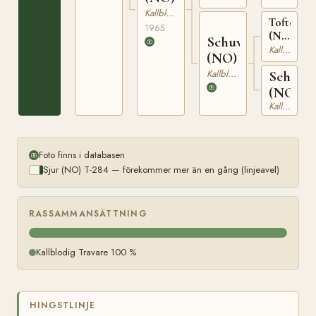
T-
Kallblodig Travare
1205
Tofterug
1965
(NO)
Schuvarda
T-
Kallblodig Travare
(NO)
223
Kallblodig Travare
Schudi
(NO)
Kallblodig Travare
Foto finns i databasen
Sjur (NO) T-284 — förekommer mer än en gång (linjeavel)
RASSAMMANSÄTTNING
Kallblodig Travare 100 %
HINGSTLINJE