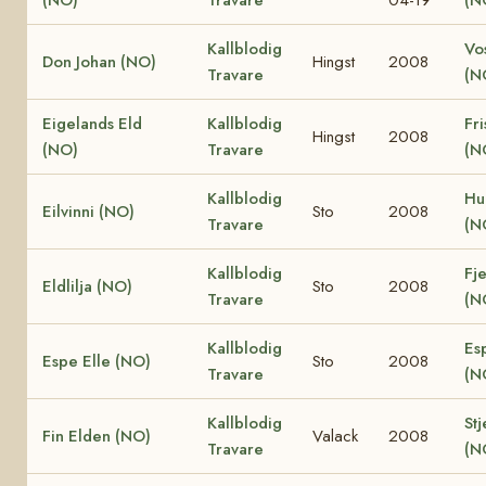
Kallblodig
Vo
Don Johan (NO)
Hingst
2008
Travare
(N
Eigelands Eld
Kallblodig
Fri
Hingst
2008
(NO)
Travare
(N
Kallblodig
Hu
Eilvinni (NO)
Sto
2008
Travare
(N
Kallblodig
Fje
Eldlilja (NO)
Sto
2008
Travare
(N
Kallblodig
Es
Espe Elle (NO)
Sto
2008
Travare
(N
Kallblodig
Stj
Fin Elden (NO)
Valack
2008
Travare
(N