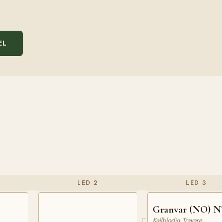
EL
LED 2
LED 3
Granvar (NO) N
Kallblodig Travare