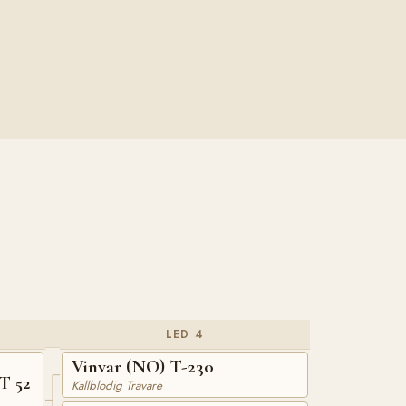
LED 4
Vinvar (NO) T-230
T 52
Kallblodig Travare