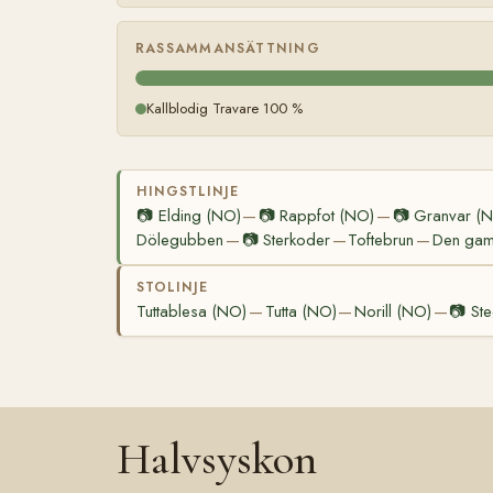
RASSAMMANSÄTTNING
Kallblodig Travare 100 %
HINGSTLINJE
📷
Elding (NO)
📷
Rappfot (NO)
📷
Granvar (
—
—
Dölegubben
📷
Sterkoder
Toftebrun
Den gaml
—
—
—
STOLINJE
Tuttablesa (NO)
Tutta (NO)
Norill (NO)
📷
St
—
—
—
Halvsyskon