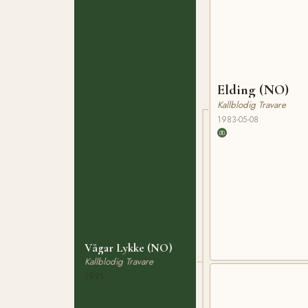
Elding (NO)
Kallblodig Travare
1983-05-08
Vågar Lykke (NO)
Kallblodig Travare
1991