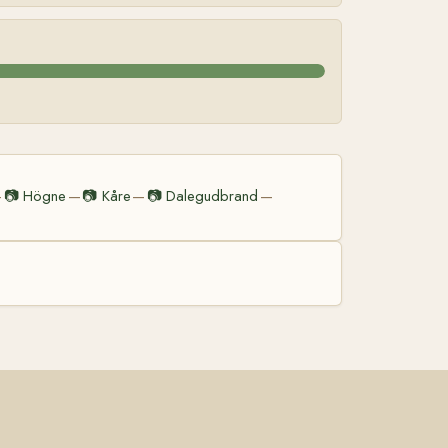
📷
Högne
📷
Kåre
📷
Dalegudbrand
—
—
—
—