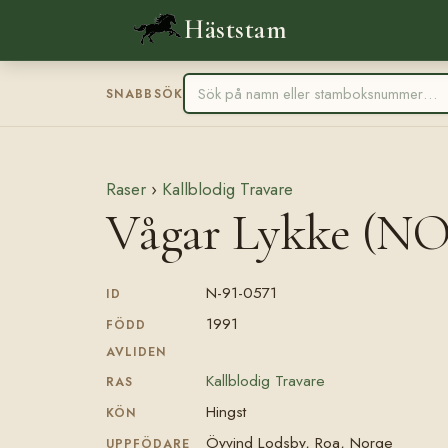
Häststam
SNABBSÖK
Raser
›
Kallblodig Travare
Vågar Lykke (NO
N-91-0571
ID
1991
FÖDD
AVLIDEN
Kallblodig Travare
RAS
Hingst
KÖN
Öyvind Lodsby, Roa, Norge
UPPFÖDARE